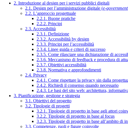
2. Introduzione al design per i servizi pubblici digitali
2.1. Design per l’amministrazione digitale (
e-government
2.2. L’approccio progettuale
2.2.1. Buone pratiche
2.2.2. Principi
2.3. Accessibilità
2.3.1. Definizione
2.3.2. Accessibilità by design
2.3.3. Principi per l’accessibilità
2.3.4. Linee guida e criteri di successo
2.3.5. Come rilasciare una dichiarazione di accessib
2.3.6. Meccanismo di feedback e procedura di attu
2.3.7. Obiettivi accessibilità
2.3.8. Normativa e approfondimenti
2.4. Privacy
2.4.1. Come rispettare la privacy sin dalla progettaz
2.4.2. Richiedi il consenso quando necessario
2.4.3. Le basi del sito web: architettura, informati
3. Pianificazione, gestione e strategia
3.1. Obiettivi del progetto
3.2. Tipologie di progetti
3.2.1. Tipologie di progetto in base agli attori coinv
3.2.2. Tipologie di progetto in base al focus
3.2.3. Tipologie di progetto in base all’ambito di i
3.3. Competenze, ruoli e figure coinvolte