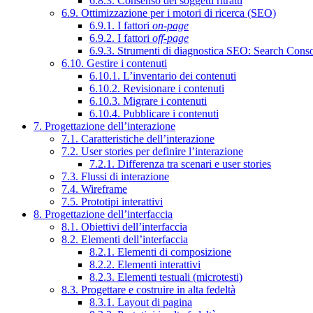
6.8.3. Consenso dei soggetti ritratti
6.9. Ottimizzazione per i motori di ricerca (SEO)
6.9.1. I fattori
on-page
6.9.2. I fattori
off-page
6.9.3. Strumenti di diagnostica SEO: Search Cons
6.10. Gestire i contenuti
6.10.1. L’inventario dei contenuti
6.10.2. Revisionare i contenuti
6.10.3. Migrare i contenuti
6.10.4. Pubblicare i contenuti
7. Progettazione dell’interazione
7.1. Caratteristiche dell’interazione
7.2. User stories per definire l’interazione
7.2.1. Differenza tra scenari e user stories
7.3. Flussi di interazione
7.4. Wireframe
7.5. Prototipi interattivi
8. Progettazione dell’interfaccia
8.1. Obiettivi dell’interfaccia
8.2. Elementi dell’interfaccia
8.2.1. Elementi di composizione
8.2.2. Elementi interattivi
8.2.3. Elementi testuali (microtesti)
8.3. Progettare e costruire in alta fedeltà
8.3.1. Layout di pagina