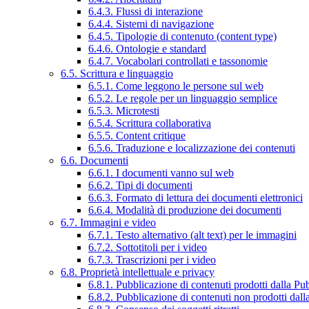
6.4.3. Flussi di interazione
6.4.4. Sistemi di navigazione
6.4.5. Tipologie di contenuto (content type)
6.4.6. Ontologie e standard
6.4.7. Vocabolari controllati e tassonomie
6.5. Scrittura e linguaggio
6.5.1. Come leggono le persone sul web
6.5.2. Le regole per un linguaggio semplice
6.5.3. Microtesti
6.5.4. Scrittura collaborativa
6.5.5. Content critique
6.5.6. Traduzione e localizzazione dei contenuti
6.6. Documenti
6.6.1. I documenti vanno sul web
6.6.2. Tipi di documenti
6.6.3. Formato di lettura dei documenti elettronici
6.6.4. Modalità di produzione dei documenti
6.7. Immagini e video
6.7.1. Testo alternativo (alt text) per le immagini
6.7.2. Sottotitoli per i video
6.7.3. Trascrizioni per i video
6.8. Proprietà intellettuale e privacy
6.8.1. Pubblicazione di contenuti prodotti dalla P
6.8.2. Pubblicazione di contenuti non prodotti dal