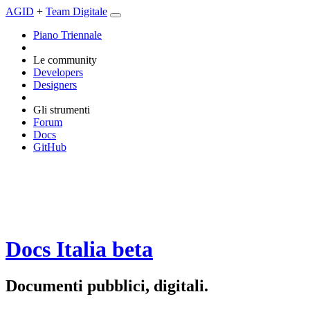
AGID
+
Team Digitale
Piano Triennale
Le community
Developers
Designers
Gli strumenti
Forum
Docs
GitHub
Docs Italia
beta
Documenti pubblici, digitali.