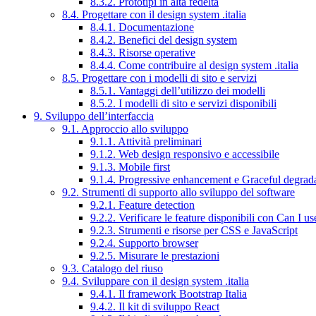
8.3.2. Prototipi in alta fedeltà
8.4. Progettare con il design system .italia
8.4.1. Documentazione
8.4.2. Benefici del design system
8.4.3. Risorse operative
8.4.4. Come contribuire al design system .italia
8.5. Progettare con i modelli di sito e servizi
8.5.1. Vantaggi dell’utilizzo dei modelli
8.5.2. I modelli di sito e servizi disponibili
9. Sviluppo dell’interfaccia
9.1. Approccio allo sviluppo
9.1.1. Attività preliminari
9.1.2. Web design responsivo e accessibile
9.1.3. Mobile first
9.1.4. Progressive enhancement e Graceful degrad
9.2. Strumenti di supporto allo sviluppo del software
9.2.1. Feature detection
9.2.2. Verificare le feature disponibili con Can I us
9.2.3. Strumenti e risorse per CSS e JavaScript
9.2.4. Supporto browser
9.2.5. Misurare le prestazioni
9.3. Catalogo del riuso
9.4. Sviluppare con il design system .italia
9.4.1. Il framework Bootstrap Italia
9.4.2. Il kit di sviluppo React