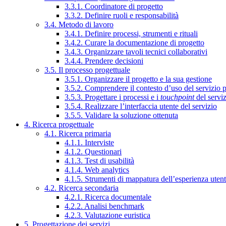
3.3.1. Coordinatore di progetto
3.3.2. Definire ruoli e responsabilità
3.4. Metodo di lavoro
3.4.1. Definire processi, strumenti e rituali
3.4.2. Curare la documentazione di progetto
3.4.3. Organizzare tavoli tecnici collaborativi
3.4.4. Prendere decisioni
3.5. Il processo progettuale
3.5.1. Organizzare il progetto e la sua gestione
3.5.2. Comprendere il contesto d’uso del servizio 
3.5.3. Progettare i processi e i
touchpoint
del servi
3.5.4. Realizzare l’interfaccia utente del servizio
3.5.5. Validare la soluzione ottenuta
4. Ricerca progettuale
4.1. Ricerca primaria
4.1.1. Interviste
4.1.2. Questionari
4.1.3. Test di usabilità
4.1.4. Web analytics
4.1.5. Strumenti di mappatura dell’esperienza uten
4.2. Ricerca secondaria
4.2.1. Ricerca documentale
4.2.2. Analisi benchmark
4.2.3. Valutazione euristica
5. Progettazione dei servizi