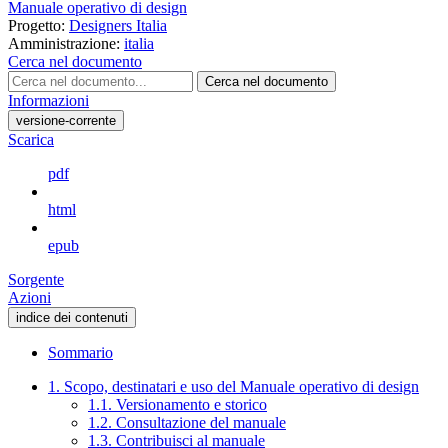
Manuale operativo di design
Progetto:
Designers Italia
Amministrazione:
italia
Cerca nel documento
Cerca nel documento
Informazioni
versione-corrente
Scarica
pdf
html
epub
Sorgente
Azioni
indice dei contenuti
Sommario
1. Scopo, destinatari e uso del Manuale operativo di design
1.1. Versionamento e storico
1.2. Consultazione del manuale
1.3. Contribuisci al manuale