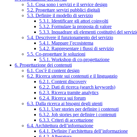
5.1. Cosa sono i servizi e il service design
5.2. Progettare servizi pubblici digitali
5.3. Definire il modello di servizio
5.3.1. Identificare gli attori coinvolti
5.3.2. Formulare la proposta di valore
5.3.3. Inquadrare gli elementi costitutivi del serviz
5.4. Descrivere il funzionamento del servizio
5.4.1. Mappare l’ecosistema
5.4.2. Rappresentare i flussi di servizio
5.5. Co-progettare le soluzioni
5.5.1. Workshop di co-progettazione
6. Progettazione dei contenuti
6.1. Cos’è il content design
6.2. Ricerca utente sui contenuti e il linguaggio
6.2.1. Content discovery
6.2.2. Dati di ricerca (search keywords)
6.2.3. Ricerca tramite analytics
6.2.4. Ricerca sui forum
6.3. Dalla ricerca ai bisogni degli utenti
6.3.1. User stories per definire i contenuti
6.3.2. Job stories per definire i contenuti
6.3.3. Criteri di accettazione
6.4. Architettura dell’informazione
6.4.1. Definire l’architettura dell’informazione
6.4.2. Alberatura