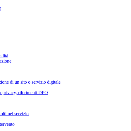
)
ilità
azione
ione di un sito o servizio digitale
va privacy, riferimenti DPO
olti nel servizio
ntervento