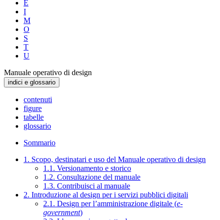
E
I
M
O
S
T
U
Manuale operativo di design
indici e glossario
contenuti
figure
tabelle
glossario
Sommario
1. Scopo, destinatari e uso del Manuale operativo di design
1.1. Versionamento e storico
1.2. Consultazione del manuale
1.3. Contribuisci al manuale
2. Introduzione al design per i servizi pubblici digitali
2.1. Design per l’amministrazione digitale (
e-
government
)