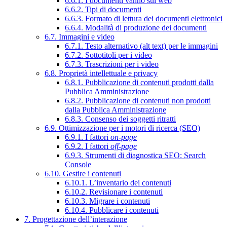
6.6.1. I documenti vanno sul web
6.6.2. Tipi di documenti
6.6.3. Formato di lettura dei documenti elettronici
6.6.4. Modalità di produzione dei documenti
6.7. Immagini e video
6.7.1. Testo alternativo (alt text) per le immagini
6.7.2. Sottotitoli per i video
6.7.3. Trascrizioni per i video
6.8. Proprietà intellettuale e privacy
6.8.1. Pubblicazione di contenuti prodotti dalla
Pubblica Amministrazione
6.8.2. Pubblicazione di contenuti non prodotti
dalla Pubblica Amministrazione
6.8.3. Consenso dei soggetti ritratti
6.9. Ottimizzazione per i motori di ricerca (SEO)
6.9.1. I fattori
on-page
6.9.2. I fattori
off-page
6.9.3. Strumenti di diagnostica SEO: Search
Console
6.10. Gestire i contenuti
6.10.1. L’inventario dei contenuti
6.10.2. Revisionare i contenuti
6.10.3. Migrare i contenuti
6.10.4. Pubblicare i contenuti
7. Progettazione dell’interazione