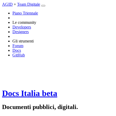
AGID
+
Team Digitale
Piano Triennale
Le community
Developers
Designers
Gli strumenti
Forum
Docs
GitHub
Docs Italia
beta
Documenti pubblici, digitali.