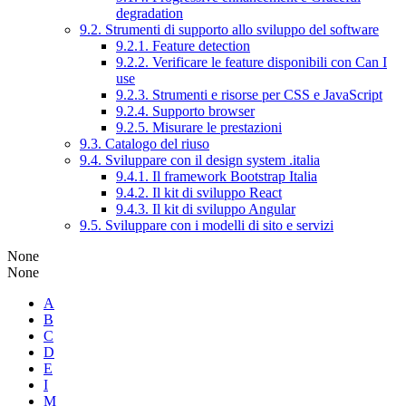
degradation
9.2. Strumenti di supporto allo sviluppo del software
9.2.1. Feature detection
9.2.2. Verificare le feature disponibili con Can I
use
9.2.3. Strumenti e risorse per CSS e JavaScript
9.2.4. Supporto browser
9.2.5. Misurare le prestazioni
9.3. Catalogo del riuso
9.4. Sviluppare con il design system .italia
9.4.1. Il framework Bootstrap Italia
9.4.2. Il kit di sviluppo React
9.4.3. Il kit di sviluppo Angular
9.5. Sviluppare con i modelli di sito e servizi
None
None
A
B
C
D
E
I
M