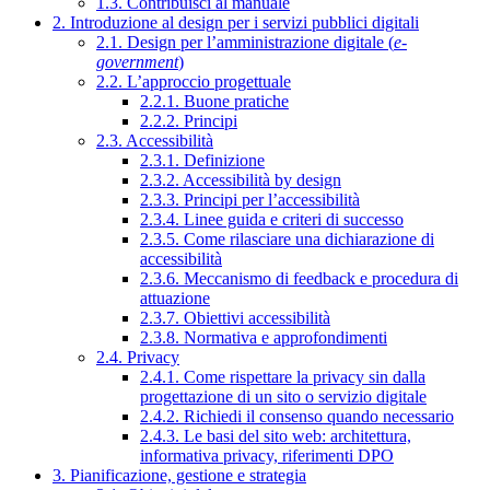
1.3. Contribuisci al manuale
2. Introduzione al design per i servizi pubblici digitali
2.1. Design per l’amministrazione digitale (
e-
government
)
2.2. L’approccio progettuale
2.2.1. Buone pratiche
2.2.2. Principi
2.3. Accessibilità
2.3.1. Definizione
2.3.2. Accessibilità by design
2.3.3. Principi per l’accessibilità
2.3.4. Linee guida e criteri di successo
2.3.5. Come rilasciare una dichiarazione di
accessibilità
2.3.6. Meccanismo di feedback e procedura di
attuazione
2.3.7. Obiettivi accessibilità
2.3.8. Normativa e approfondimenti
2.4. Privacy
2.4.1. Come rispettare la privacy sin dalla
progettazione di un sito o servizio digitale
2.4.2. Richiedi il consenso quando necessario
2.4.3. Le basi del sito web: architettura,
informativa privacy, riferimenti DPO
3. Pianificazione, gestione e strategia