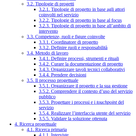
3.2. Tipologie di progetti
3.2.1. Tipologie di progetto in base agli attori
coinvolti nel servizio
3.2.2. Tipologie di progetto in base al focus
3.2.3. Tipologie di progetto in base all’ambito di
intervento
3.3. Competenze, ruoli e figure coinvolte
3.3.1. Coordinatore di progetto
3.3.2. Definire ruoli e responsabilità
3.4. Metodo di lavoro
3.4.1. Definire processi, strumenti e rituali
3.4.2. Curare la documentazione di progetto
3.4.3. Organizzare tavoli tecnici collaborativi
3.4.4. Prendere decisioni
3.5. Il processo progettuale
3.5.1. Organizzare il progetto e la sua gestione
3.5.2. Comprendere il contesto d’uso del servizio
pubblico
3.5.3. Progettare i processi e i
touchpoint
del
servizio
3.5.4. Realizzare l’interfaccia utente del servizio
3.5.5. Validare la soluzione ottenuta
4. Ricerca progettuale
4.1. Ricerca primaria
4.1.1. Interviste