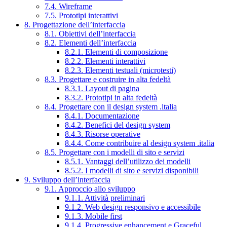
7.4. Wireframe
7.5. Prototipi interattivi
8. Progettazione dell’interfaccia
8.1. Obiettivi dell’interfaccia
8.2. Elementi dell’interfaccia
8.2.1. Elementi di composizione
8.2.2. Elementi interattivi
8.2.3. Elementi testuali (microtesti)
8.3. Progettare e costruire in alta fedeltà
8.3.1. Layout di pagina
8.3.2. Prototipi in alta fedeltà
8.4. Progettare con il design system .italia
8.4.1. Documentazione
8.4.2. Benefici del design system
8.4.3. Risorse operative
8.4.4. Come contribuire al design system .italia
8.5. Progettare con i modelli di sito e servizi
8.5.1. Vantaggi dell’utilizzo dei modelli
8.5.2. I modelli di sito e servizi disponibili
9. Sviluppo dell’interfaccia
9.1. Approccio allo sviluppo
9.1.1. Attività preliminari
9.1.2. Web design responsivo e accessibile
9.1.3. Mobile first
9.1.4. Progressive enhancement e Graceful