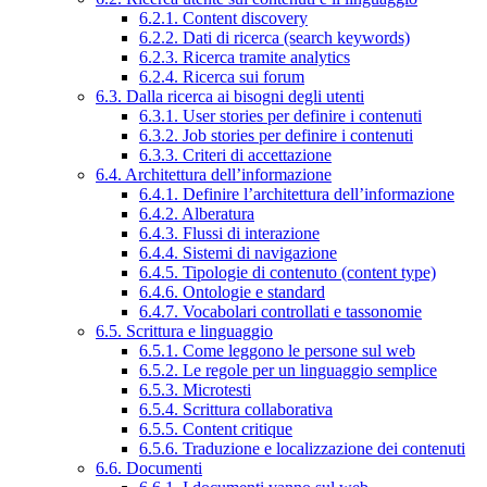
6.2.1. Content discovery
6.2.2. Dati di ricerca (search keywords)
6.2.3. Ricerca tramite analytics
6.2.4. Ricerca sui forum
6.3. Dalla ricerca ai bisogni degli utenti
6.3.1. User stories per definire i contenuti
6.3.2. Job stories per definire i contenuti
6.3.3. Criteri di accettazione
6.4. Architettura dell’informazione
6.4.1. Definire l’architettura dell’informazione
6.4.2. Alberatura
6.4.3. Flussi di interazione
6.4.4. Sistemi di navigazione
6.4.5. Tipologie di contenuto (content type)
6.4.6. Ontologie e standard
6.4.7. Vocabolari controllati e tassonomie
6.5. Scrittura e linguaggio
6.5.1. Come leggono le persone sul web
6.5.2. Le regole per un linguaggio semplice
6.5.3. Microtesti
6.5.4. Scrittura collaborativa
6.5.5. Content critique
6.5.6. Traduzione e localizzazione dei contenuti
6.6. Documenti