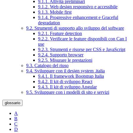
9.1.1. Attività preliminari
9.1.2. Web design responsivo e accessibile
9.1.3. Mobile first
9.1.4. Progressive enhancement e Graceful
degradation
9.2. Strumenti di supporto allo sviluppo del software
9.2.1. Feature detection
9.2.2. Verificare le feature disponibili con Can I
use
9.2.3. Strumenti e risorse per CSS e JavaScript
9.2.4. Supporto browser
9.2.5. Misurare le prestazioni
9.3. Catalogo del riuso
9.4. Sviluppare con il design system .italia
9.4.1. Il framework Bootstrap Italia
9.4.2. Il kit di sviluppo React
9.4.3. Il kit di sviluppo Angular
9.5. Sviluppare con i modelli di sito e servizi
glossario
A
B
C
D