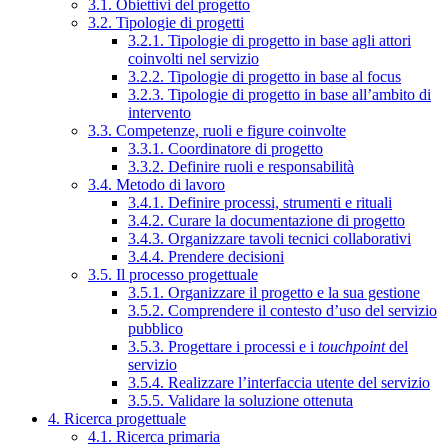
3.1. Obiettivi del progetto
3.2. Tipologie di progetti
3.2.1. Tipologie di progetto in base agli attori
coinvolti nel servizio
3.2.2. Tipologie di progetto in base al focus
3.2.3. Tipologie di progetto in base all’ambito di
intervento
3.3. Competenze, ruoli e figure coinvolte
3.3.1. Coordinatore di progetto
3.3.2. Definire ruoli e responsabilità
3.4. Metodo di lavoro
3.4.1. Definire processi, strumenti e rituali
3.4.2. Curare la documentazione di progetto
3.4.3. Organizzare tavoli tecnici collaborativi
3.4.4. Prendere decisioni
3.5. Il processo progettuale
3.5.1. Organizzare il progetto e la sua gestione
3.5.2. Comprendere il contesto d’uso del servizio
pubblico
3.5.3. Progettare i processi e i
touchpoint
del
servizio
3.5.4. Realizzare l’interfaccia utente del servizio
3.5.5. Validare la soluzione ottenuta
4. Ricerca progettuale
4.1. Ricerca primaria