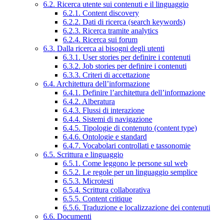
6.2. Ricerca utente sui contenuti e il linguaggio
6.2.1. Content discovery
6.2.2. Dati di ricerca (search keywords)
6.2.3. Ricerca tramite analytics
6.2.4. Ricerca sui forum
6.3. Dalla ricerca ai bisogni degli utenti
6.3.1. User stories per definire i contenuti
6.3.2. Job stories per definire i contenuti
6.3.3. Criteri di accettazione
6.4. Architettura dell’informazione
6.4.1. Definire l’architettura dell’informazione
6.4.2. Alberatura
6.4.3. Flussi di interazione
6.4.4. Sistemi di navigazione
6.4.5. Tipologie di contenuto (content type)
6.4.6. Ontologie e standard
6.4.7. Vocabolari controllati e tassonomie
6.5. Scrittura e linguaggio
6.5.1. Come leggono le persone sul web
6.5.2. Le regole per un linguaggio semplice
6.5.3. Microtesti
6.5.4. Scrittura collaborativa
6.5.5. Content critique
6.5.6. Traduzione e localizzazione dei contenuti
6.6. Documenti