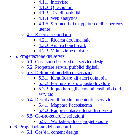
4.1.1. Interviste
4.1.2. Questionari
4.1.3. Test di usabilità
4.1.4. Web analytics
4.1.5. Strumenti di mappatura dell’esperienza
utente
4.2. Ricerca secondaria
4.2.1. Ricerca documentale
4.2.2. Analisi benchmark
4.2.3. Valutazione euristica
5. Progettazione dei servizi
5.1. Cosa sono i servizi e il service design
5.2. Progettare servizi pubblici digitali
5.3. Definire il modello di servizio
5.3.1. Identificare gli attori coinvolti
5.3.2. Formulare la proposta di valore
5.3.3. Inquadrare gli elementi costitutivi del
servizio
5.4. Descrivere il funzionamento del servizio
5.4.1. Mappare l’ecosistema
5.4.2. Rappresentare i flussi di servizio
5.5. Co-progettare le soluzioni
5.5.1. Workshop di co-progettazione
6. Progettazione dei contenuti
6.1. Cos’è il content design