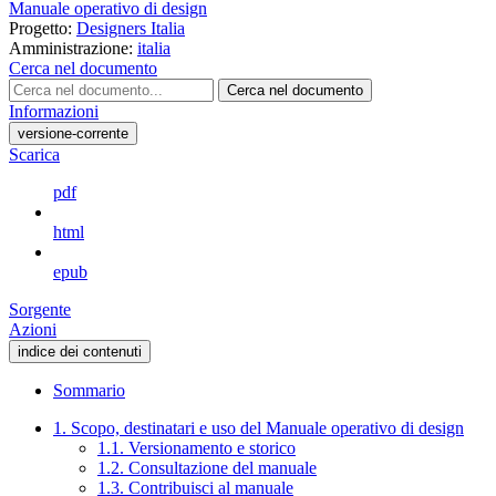
Manuale operativo di design
Progetto:
Designers Italia
Amministrazione:
italia
Cerca nel documento
Cerca nel documento
Informazioni
versione-corrente
Scarica
pdf
html
epub
Sorgente
Azioni
indice dei contenuti
Sommario
1. Scopo, destinatari e uso del Manuale operativo di design
1.1. Versionamento e storico
1.2. Consultazione del manuale
1.3. Contribuisci al manuale