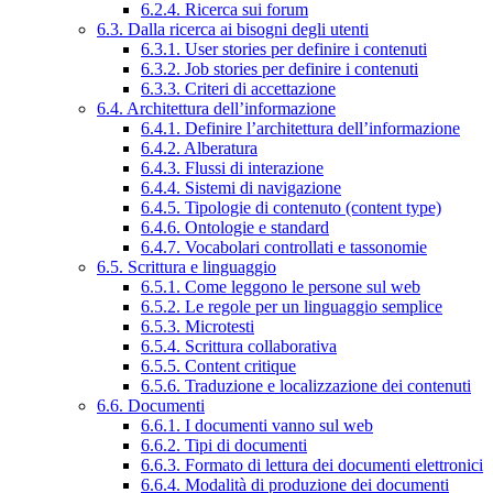
6.2.4. Ricerca sui forum
6.3. Dalla ricerca ai bisogni degli utenti
6.3.1. User stories per definire i contenuti
6.3.2. Job stories per definire i contenuti
6.3.3. Criteri di accettazione
6.4. Architettura dell’informazione
6.4.1. Definire l’architettura dell’informazione
6.4.2. Alberatura
6.4.3. Flussi di interazione
6.4.4. Sistemi di navigazione
6.4.5. Tipologie di contenuto (content type)
6.4.6. Ontologie e standard
6.4.7. Vocabolari controllati e tassonomie
6.5. Scrittura e linguaggio
6.5.1. Come leggono le persone sul web
6.5.2. Le regole per un linguaggio semplice
6.5.3. Microtesti
6.5.4. Scrittura collaborativa
6.5.5. Content critique
6.5.6. Traduzione e localizzazione dei contenuti
6.6. Documenti
6.6.1. I documenti vanno sul web
6.6.2. Tipi di documenti
6.6.3. Formato di lettura dei documenti elettronici
6.6.4. Modalità di produzione dei documenti