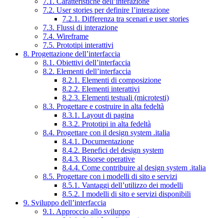
7.1. Caratteristiche dell’interazione
7.2. User stories per definire l’interazione
7.2.1. Differenza tra scenari e user stories
7.3. Flussi di interazione
7.4. Wireframe
7.5. Prototipi interattivi
8. Progettazione dell’interfaccia
8.1. Obiettivi dell’interfaccia
8.2. Elementi dell’interfaccia
8.2.1. Elementi di composizione
8.2.2. Elementi interattivi
8.2.3. Elementi testuali (microtesti)
8.3. Progettare e costruire in alta fedeltà
8.3.1. Layout di pagina
8.3.2. Prototipi in alta fedeltà
8.4. Progettare con il design system .italia
8.4.1. Documentazione
8.4.2. Benefici del design system
8.4.3. Risorse operative
8.4.4. Come contribuire al design system .italia
8.5. Progettare con i modelli di sito e servizi
8.5.1. Vantaggi dell’utilizzo dei modelli
8.5.2. I modelli di sito e servizi disponibili
9. Sviluppo dell’interfaccia
9.1. Approccio allo sviluppo