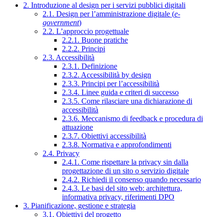
2. Introduzione al design per i servizi pubblici digitali
2.1. Design per l’amministrazione digitale (
e-
government
)
2.2. L’approccio progettuale
2.2.1. Buone pratiche
2.2.2. Principi
2.3. Accessibilità
2.3.1. Definizione
2.3.2. Accessibilità by design
2.3.3. Principi per l’accessibilità
2.3.4. Linee guida e criteri di successo
2.3.5. Come rilasciare una dichiarazione di
accessibilità
2.3.6. Meccanismo di feedback e procedura di
attuazione
2.3.7. Obiettivi accessibilità
2.3.8. Normativa e approfondimenti
2.4. Privacy
2.4.1. Come rispettare la privacy sin dalla
progettazione di un sito o servizio digitale
2.4.2. Richiedi il consenso quando necessario
2.4.3. Le basi del sito web: architettura,
informativa privacy, riferimenti DPO
3. Pianificazione, gestione e strategia
3.1. Obiettivi del progetto