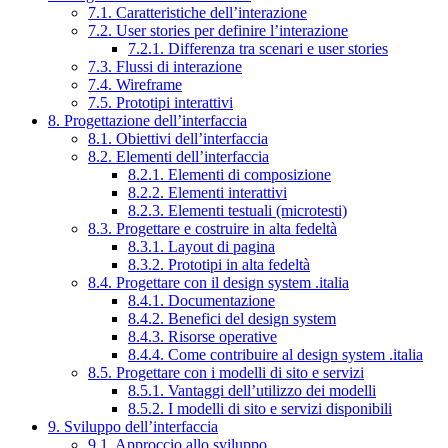
7.1. Caratteristiche dell’interazione
7.2. User stories per definire l’interazione
7.2.1. Differenza tra scenari e user stories
7.3. Flussi di interazione
7.4. Wireframe
7.5. Prototipi interattivi
8. Progettazione dell’interfaccia
8.1. Obiettivi dell’interfaccia
8.2. Elementi dell’interfaccia
8.2.1. Elementi di composizione
8.2.2. Elementi interattivi
8.2.3. Elementi testuali (microtesti)
8.3. Progettare e costruire in alta fedeltà
8.3.1. Layout di pagina
8.3.2. Prototipi in alta fedeltà
8.4. Progettare con il design system .italia
8.4.1. Documentazione
8.4.2. Benefici del design system
8.4.3. Risorse operative
8.4.4. Come contribuire al design system .italia
8.5. Progettare con i modelli di sito e servizi
8.5.1. Vantaggi dell’utilizzo dei modelli
8.5.2. I modelli di sito e servizi disponibili
9. Sviluppo dell’interfaccia
9.1. Approccio allo sviluppo