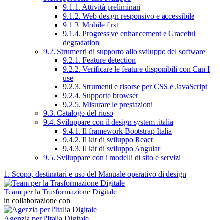
9.1.1. Attività preliminari
9.1.2. Web design responsivo e accessibile
9.1.3. Mobile first
9.1.4. Progressive enhancement e Graceful
degradation
9.2. Strumenti di supporto allo sviluppo del software
9.2.1. Feature detection
9.2.2. Verificare le feature disponibili con Can I
use
9.2.3. Strumenti e risorse per CSS e JavaScript
9.2.4. Supporto browser
9.2.5. Misurare le prestazioni
9.3. Catalogo del riuso
9.4. Sviluppare con il design system .italia
9.4.1. Il framework Bootstrap Italia
9.4.2. Il kit di sviluppo React
9.4.3. Il kit di sviluppo Angular
9.5. Sviluppare con i modelli di sito e servizi
1. Scopo, destinatari e uso del Manuale operativo di design
Team per la Trasformazione Digitale
in collaborazione con
Agenzia per l'Italia Digitale