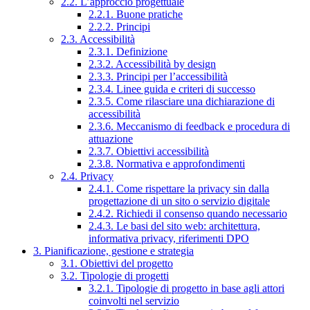
2.2. L’approccio progettuale
2.2.1. Buone pratiche
2.2.2. Principi
2.3. Accessibilità
2.3.1. Definizione
2.3.2. Accessibilità by design
2.3.3. Principi per l’accessibilità
2.3.4. Linee guida e criteri di successo
2.3.5. Come rilasciare una dichiarazione di
accessibilità
2.3.6. Meccanismo di feedback e procedura di
attuazione
2.3.7. Obiettivi accessibilità
2.3.8. Normativa e approfondimenti
2.4. Privacy
2.4.1. Come rispettare la privacy sin dalla
progettazione di un sito o servizio digitale
2.4.2. Richiedi il consenso quando necessario
2.4.3. Le basi del sito web: architettura,
informativa privacy, riferimenti DPO
3. Pianificazione, gestione e strategia
3.1. Obiettivi del progetto
3.2. Tipologie di progetti
3.2.1. Tipologie di progetto in base agli attori
coinvolti nel servizio