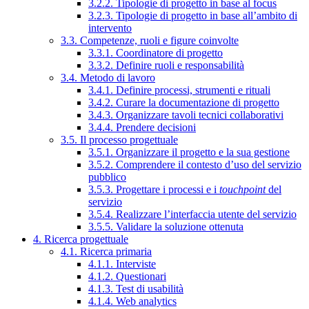
3.2.2. Tipologie di progetto in base al focus
3.2.3. Tipologie di progetto in base all’ambito di
intervento
3.3. Competenze, ruoli e figure coinvolte
3.3.1. Coordinatore di progetto
3.3.2. Definire ruoli e responsabilità
3.4. Metodo di lavoro
3.4.1. Definire processi, strumenti e rituali
3.4.2. Curare la documentazione di progetto
3.4.3. Organizzare tavoli tecnici collaborativi
3.4.4. Prendere decisioni
3.5. Il processo progettuale
3.5.1. Organizzare il progetto e la sua gestione
3.5.2. Comprendere il contesto d’uso del servizio
pubblico
3.5.3. Progettare i processi e i
touchpoint
del
servizio
3.5.4. Realizzare l’interfaccia utente del servizio
3.5.5. Validare la soluzione ottenuta
4. Ricerca progettuale
4.1. Ricerca primaria
4.1.1. Interviste
4.1.2. Questionari
4.1.3. Test di usabilità
4.1.4. Web analytics