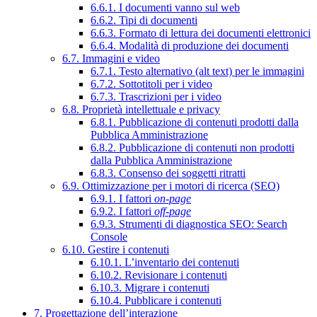
6.6.1. I documenti vanno sul web
6.6.2. Tipi di documenti
6.6.3. Formato di lettura dei documenti elettronici
6.6.4. Modalità di produzione dei documenti
6.7. Immagini e video
6.7.1. Testo alternativo (alt text) per le immagini
6.7.2. Sottotitoli per i video
6.7.3. Trascrizioni per i video
6.8. Proprietà intellettuale e privacy
6.8.1. Pubblicazione di contenuti prodotti dalla
Pubblica Amministrazione
6.8.2. Pubblicazione di contenuti non prodotti
dalla Pubblica Amministrazione
6.8.3. Consenso dei soggetti ritratti
6.9. Ottimizzazione per i motori di ricerca (SEO)
6.9.1. I fattori
on-page
6.9.2. I fattori
off-page
6.9.3. Strumenti di diagnostica SEO: Search
Console
6.10. Gestire i contenuti
6.10.1. L’inventario dei contenuti
6.10.2. Revisionare i contenuti
6.10.3. Migrare i contenuti
6.10.4. Pubblicare i contenuti
7. Progettazione dell’interazione