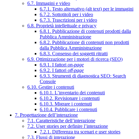
6.7. Immagini e video
6.7.1. Testo alternativo (alt text) per le immagini
6.7.2. Sottotitoli per i video
6.7.3. Trascrizioni per i video
6.8. Proprietà intellettuale e privacy
6.8.1. Pubblicazione di contenuti prodotti dalla
Pubblica Amministrazione
6.8.2. Pubblicazione di contenuti non prodotti
dalla Pubblica Amministrazione
6.8.3. Consenso dei soggetti ritratti
6.9. Ottimizzazione per i motori di ricerca (SEO)
6.9.1. I fattori
on-page
6.9.2. I fattori
off-page
6.9.3. Strumenti di diagnostica SEO: Search
Console
6.10. Gestire i contenuti
6.10.1. L’inventario dei contenuti
6.10.2. Revisionare i contenuti
6.10.3. Migrare i contenuti
6.10.4. Pubblicare i contenuti
7. Progettazione dell’interazione
7.1. Caratteristiche dell’interazione
7.2. User stories per definire l’interazione
7.2.1. Differenza tra scenari e user stories
7.3. Flussi di interazione