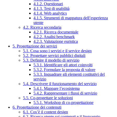
4.1.2. Questionari
4.1.3. Test di usabilità
4.1.4. Web analytics
4.1.5. Strumenti di mappatura dell’esperienza
utente
4.2. Ricerca secondaria
4.2.1. Ricerca documentale
4.2.2. Analisi benchmark
4.2.3. Valutazione euristica
5. Progettazione dei servizi
5.1. Cosa sono i servizi e il service design
5.2. Progettare servizi pubblici digitali
5.3. Definire il modello di servizio
5.3.1. Identificare gli attori coinvolti
5.3.2. Formulare la proposta di valore
5.3.3. Inquadrare gli elementi costitutivi del
servizio
5.4. Descrivere il funzionamento del servizio
5.4.1. Mappare l’ecosistema
5.4.2. Rappresentare i flussi di servizio
5.5. Co-progettare le soluzioni
5.5.1. Workshop di co-progettazione
6. Progettazione dei contenuti
6.1. Cos’è il content design
6.2. Ricerca utente sui contenuti e il linguaggio