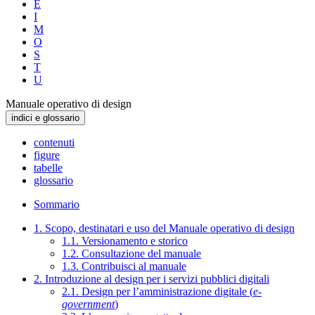
E
I
M
O
S
T
U
Manuale operativo di design
indici e glossario
contenuti
figure
tabelle
glossario
Sommario
1. Scopo, destinatari e uso del Manuale operativo di design
1.1. Versionamento e storico
1.2. Consultazione del manuale
1.3. Contribuisci al manuale
2. Introduzione al design per i servizi pubblici digitali
2.1. Design per l’amministrazione digitale (
e-
government
)