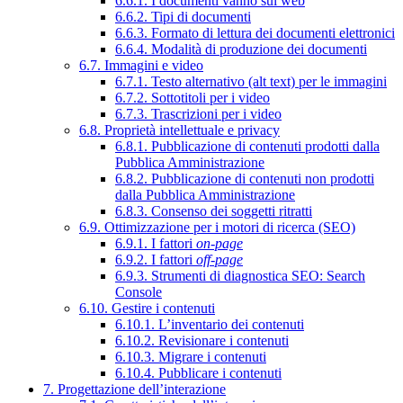
6.6.1. I documenti vanno sul web
6.6.2. Tipi di documenti
6.6.3. Formato di lettura dei documenti elettronici
6.6.4. Modalità di produzione dei documenti
6.7. Immagini e video
6.7.1. Testo alternativo (alt text) per le immagini
6.7.2. Sottotitoli per i video
6.7.3. Trascrizioni per i video
6.8. Proprietà intellettuale e privacy
6.8.1. Pubblicazione di contenuti prodotti dalla
Pubblica Amministrazione
6.8.2. Pubblicazione di contenuti non prodotti
dalla Pubblica Amministrazione
6.8.3. Consenso dei soggetti ritratti
6.9. Ottimizzazione per i motori di ricerca (SEO)
6.9.1. I fattori
on-page
6.9.2. I fattori
off-page
6.9.3. Strumenti di diagnostica SEO: Search
Console
6.10. Gestire i contenuti
6.10.1. L’inventario dei contenuti
6.10.2. Revisionare i contenuti
6.10.3. Migrare i contenuti
6.10.4. Pubblicare i contenuti
7. Progettazione dell’interazione