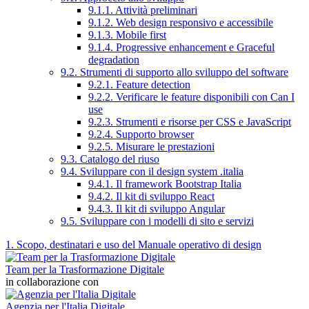
9.1.1. Attività preliminari
9.1.2. Web design responsivo e accessibile
9.1.3. Mobile first
9.1.4. Progressive enhancement e Graceful
degradation
9.2. Strumenti di supporto allo sviluppo del software
9.2.1. Feature detection
9.2.2. Verificare le feature disponibili con Can I
use
9.2.3. Strumenti e risorse per CSS e JavaScript
9.2.4. Supporto browser
9.2.5. Misurare le prestazioni
9.3. Catalogo del riuso
9.4. Sviluppare con il design system .italia
9.4.1. Il framework Bootstrap Italia
9.4.2. Il kit di sviluppo React
9.4.3. Il kit di sviluppo Angular
9.5. Sviluppare con i modelli di sito e servizi
1. Scopo, destinatari e uso del Manuale operativo di design
Team per la Trasformazione Digitale
in collaborazione con
Agenzia per l'Italia Digitale