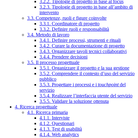
3.2.2. Tipologie di progetto in base al focus
3.2.3. Tipologie di progetto in base all’ambito di
intervento
3.3. Competenze, ruoli e figure coinvolte
3.3.1. Coordinatore di progetto
3.3.2. Definire ruoli e responsabilità
3.4. Metodo di lavoro
3.4.1. Definire processi, strumenti e rituali
3.4.2. Curare la documentazione di progetto
3.4.3. Organizzare tavoli tecnici collaborativi
3.4.4. Prendere decisioni
3.5. Il processo progettuale
3.5.1. Organizzare il progetto e la sua gestione
3.5.2. Comprendere il contesto d’uso del servizio
pubblico
3.5.3. Progettare i processi e i
touchpoint
del
servizio
3.5.4. Realizzare l’interfaccia utente del servizio
3.5.5. Validare la soluzione ottenuta
4. Ricerca progettuale
4.1. Ricerca primaria
4.1.1. Interviste
4.1.2. Questionari
4.1.3. Test di usabilità
4.1.4. Web analytics