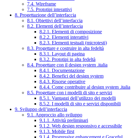
7.4. Wireframe
7.5. Prototipi interattivi
8. Progettazione dell’interfaccia
8.1. Obiettivi dell’interfaccia
8.2. Elementi dell’interfaccia
8.2.1. Elementi di composizione
8.2.2. Elementi interattivi
8.2.3. Elementi testuali (microtesti)
8.3. Progettare e costruire in alta fedeltà
8.3.1. Layout di pagina
8.3.2. Prototipi in alta fedeltà
8.4. Progettare con il design system .italia
8.4.1. Documentazione
8.4.2. Benefici del design system
8.4.3. Risorse operative
8.4.4. Come contribuire al design system .italia
8.5. Progettare con i modelli di sito e servizi
8.5.1. Vantaggi dell’utilizzo dei modelli
8.5.2. I modelli di sito e servizi disponibili
9. Sviluppo dell’interfaccia
9.1. Approccio allo sviluppo
9.1.1. Attività preliminari
9.1.2. Web design responsivo e accessibile
9.1.3. Mobile first
9.1.4. Progressive enhancement e Graceful