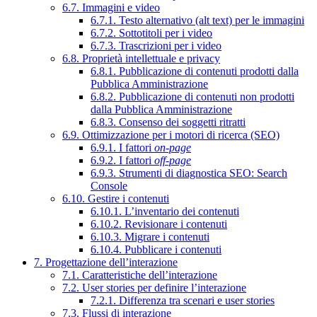
6.7. Immagini e video
6.7.1. Testo alternativo (alt text) per le immagini
6.7.2. Sottotitoli per i video
6.7.3. Trascrizioni per i video
6.8. Proprietà intellettuale e privacy
6.8.1. Pubblicazione di contenuti prodotti dalla
Pubblica Amministrazione
6.8.2. Pubblicazione di contenuti non prodotti
dalla Pubblica Amministrazione
6.8.3. Consenso dei soggetti ritratti
6.9. Ottimizzazione per i motori di ricerca (SEO)
6.9.1. I fattori
on-page
6.9.2. I fattori
off-page
6.9.3. Strumenti di diagnostica SEO: Search
Console
6.10. Gestire i contenuti
6.10.1. L’inventario dei contenuti
6.10.2. Revisionare i contenuti
6.10.3. Migrare i contenuti
6.10.4. Pubblicare i contenuti
7. Progettazione dell’interazione
7.1. Caratteristiche dell’interazione
7.2. User stories per definire l’interazione
7.2.1. Differenza tra scenari e user stories
7.3. Flussi di interazione