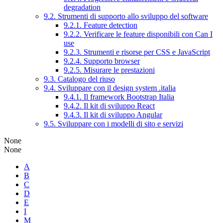
degradation
9.2. Strumenti di supporto allo sviluppo del software
9.2.1. Feature detection
9.2.2. Verificare le feature disponibili con Can I
use
9.2.3. Strumenti e risorse per CSS e JavaScript
9.2.4. Supporto browser
9.2.5. Misurare le prestazioni
9.3. Catalogo del riuso
9.4. Sviluppare con il design system .italia
9.4.1. Il framework Bootstrap Italia
9.4.2. Il kit di sviluppo React
9.4.3. Il kit di sviluppo Angular
9.5. Sviluppare con i modelli di sito e servizi
None
None
A
B
C
D
E
I
M