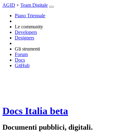
AGID
+
Team Digitale
Piano Triennale
Le community
Developers
Designers
Gli strumenti
Forum
Docs
GitHub
Docs Italia
beta
Documenti pubblici, digitali.