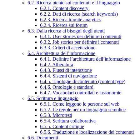
6.2. Ricerca utente sui contenuti e il linguaggio
6.2.1. Content discovery
6.2.2. Dati di ricerca (search keywords)
6.2.3. Ricerca tramite analytics
6.2.4. Ricerca sui forum
6.3. Dalla ricerca ai bisogni degli utenti
6.3.1. User stories per definire i contenuti
6.3.2. Job stories per definire i contenuti
6.3.3. Criteri di accettazione
6.4. Architettura dell’informazione
6.4.1. Definire l’architettura dell’informazione
6.4.2. Alberatura
6.4.3. Flussi di interazione
6.4.4. Sistemi di navigazione
6.4.5. Tipologie di contenuto (content type)
6.4.6. Ontologie e standard
6.4.7. Vocabolari controllati e tassonomie
6.5. Scrittura e linguaggio
6.5.1. Come leggono le persone sul web
6.5.2. Le regole per un linguaggio semplice
6.5.3. Microtesti
6.5.4. Scrittura collaborativa
6.5.5. Content critique
6.5.6. Traduzione e localizzazione dei contenuti
6.6. Documenti