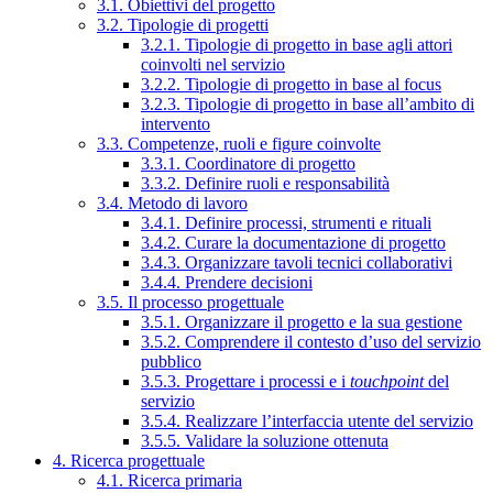
3.1. Obiettivi del progetto
3.2. Tipologie di progetti
3.2.1. Tipologie di progetto in base agli attori
coinvolti nel servizio
3.2.2. Tipologie di progetto in base al focus
3.2.3. Tipologie di progetto in base all’ambito di
intervento
3.3. Competenze, ruoli e figure coinvolte
3.3.1. Coordinatore di progetto
3.3.2. Definire ruoli e responsabilità
3.4. Metodo di lavoro
3.4.1. Definire processi, strumenti e rituali
3.4.2. Curare la documentazione di progetto
3.4.3. Organizzare tavoli tecnici collaborativi
3.4.4. Prendere decisioni
3.5. Il processo progettuale
3.5.1. Organizzare il progetto e la sua gestione
3.5.2. Comprendere il contesto d’uso del servizio
pubblico
3.5.3. Progettare i processi e i
touchpoint
del
servizio
3.5.4. Realizzare l’interfaccia utente del servizio
3.5.5. Validare la soluzione ottenuta
4. Ricerca progettuale
4.1. Ricerca primaria