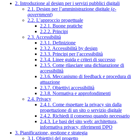
2. Introduzione al design per i servizi pubblici digitali
2.1. Design per l’amministrazione digitale (
e-
government
)
2.2. L’approccio progettuale
2.2.1. Buone pratiche
2.2.2. Principi
2.3. Accessibilità
2.3.1. Definizione
2.3.2. Accessibilità by design
2.3.3. Principi per l’accessibilità
2.3.4. Linee guida e criteri di successo
2.3.5. Come rilasciare una dichiarazione di
accessibilità
2.3.6. Meccanismo di feedback e procedura di
attuazione
2.3.7. Obiettivi accessibilità
2.3.8. Normativa e approfondimenti
2.4. Privacy
2.4.1. Come rispettare la privacy sin dalla
progettazione di un sito o servizio digitale
2.4.2. Richiedi il consenso quando necessario
2.4.3. Le basi del sito web: architettura,
informativa privacy, riferimenti DPO
3. Pianificazione, gestione e strategia
3.1. Obiettivi del progetto