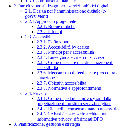
1.3. Contribuisci al manuale
2. Introduzione al design per i servizi pubblici digitali
2.1. Design per l’amministrazione digitale (
e-
government
)
2.2. L’approccio progettuale
2.2.1. Buone pratiche
2.2.2. Principi
2.3. Accessibilità
2.3.1. Definizione
2.3.2. Accessibilità by design
2.3.3. Principi per l’accessibilità
2.3.4. Linee guida e criteri di successo
2.3.5. Come rilasciare una dichiarazione di
accessibilità
2.3.6. Meccanismo di feedback e procedura di
attuazione
2.3.7. Obiettivi accessibilità
2.3.8. Normativa e approfondimenti
2.4. Privacy
2.4.1. Come rispettare la privacy sin dalla
progettazione di un sito o servizio digitale
2.4.2. Richiedi il consenso quando necessario
2.4.3. Le basi del sito web: architettura,
informativa privacy, riferimenti DPO
3. Pianificazione, gestione e strategia