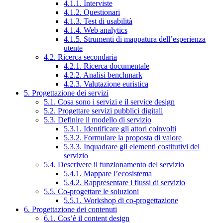
4.1.1. Interviste
4.1.2. Questionari
4.1.3. Test di usabilità
4.1.4. Web analytics
4.1.5. Strumenti di mappatura dell’esperienza
utente
4.2. Ricerca secondaria
4.2.1. Ricerca documentale
4.2.2. Analisi benchmark
4.2.3. Valutazione euristica
5. Progettazione dei servizi
5.1. Cosa sono i servizi e il service design
5.2. Progettare servizi pubblici digitali
5.3. Definire il modello di servizio
5.3.1. Identificare gli attori coinvolti
5.3.2. Formulare la proposta di valore
5.3.3. Inquadrare gli elementi costitutivi del
servizio
5.4. Descrivere il funzionamento del servizio
5.4.1. Mappare l’ecosistema
5.4.2. Rappresentare i flussi di servizio
5.5. Co-progettare le soluzioni
5.5.1. Workshop di co-progettazione
6. Progettazione dei contenuti
6.1. Cos’è il content design