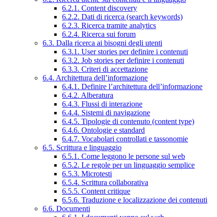
6.2.1. Content discovery
6.2.2. Dati di ricerca (search keywords)
6.2.3. Ricerca tramite analytics
6.2.4. Ricerca sui forum
6.3. Dalla ricerca ai bisogni degli utenti
6.3.1. User stories per definire i contenuti
6.3.2. Job stories per definire i contenuti
6.3.3. Criteri di accettazione
6.4. Architettura dell’informazione
6.4.1. Definire l’architettura dell’informazione
6.4.2. Alberatura
6.4.3. Flussi di interazione
6.4.4. Sistemi di navigazione
6.4.5. Tipologie di contenuto (content type)
6.4.6. Ontologie e standard
6.4.7. Vocabolari controllati e tassonomie
6.5. Scrittura e linguaggio
6.5.1. Come leggono le persone sul web
6.5.2. Le regole per un linguaggio semplice
6.5.3. Microtesti
6.5.4. Scrittura collaborativa
6.5.5. Content critique
6.5.6. Traduzione e localizzazione dei contenuti
6.6. Documenti