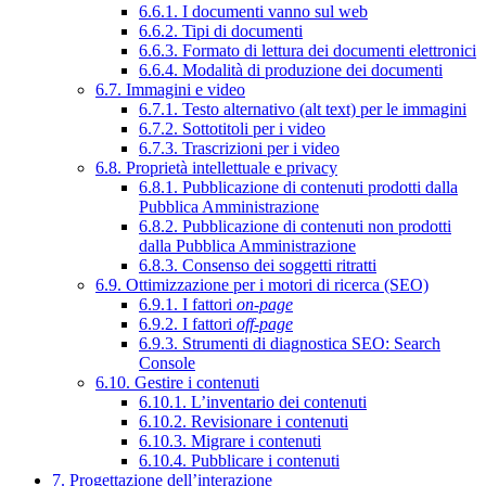
6.6.1. I documenti vanno sul web
6.6.2. Tipi di documenti
6.6.3. Formato di lettura dei documenti elettronici
6.6.4. Modalità di produzione dei documenti
6.7. Immagini e video
6.7.1. Testo alternativo (alt text) per le immagini
6.7.2. Sottotitoli per i video
6.7.3. Trascrizioni per i video
6.8. Proprietà intellettuale e privacy
6.8.1. Pubblicazione di contenuti prodotti dalla
Pubblica Amministrazione
6.8.2. Pubblicazione di contenuti non prodotti
dalla Pubblica Amministrazione
6.8.3. Consenso dei soggetti ritratti
6.9. Ottimizzazione per i motori di ricerca (SEO)
6.9.1. I fattori
on-page
6.9.2. I fattori
off-page
6.9.3. Strumenti di diagnostica SEO: Search
Console
6.10. Gestire i contenuti
6.10.1. L’inventario dei contenuti
6.10.2. Revisionare i contenuti
6.10.3. Migrare i contenuti
6.10.4. Pubblicare i contenuti
7. Progettazione dell’interazione