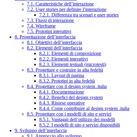
7.1. Caratteristiche dell’interazione
7.2. User stories per definire l’interazione
7.2.1. Differenza tra scenari e user stories
7.3. Flussi di interazione
7.4. Wireframe
7.5. Prototipi interattivi
8. Progettazione dell’interfaccia
8.1. Obiettivi dell’interfaccia
8.2. Elementi dell’interfaccia
8.2.1. Elementi di composizione
8.2.2. Elementi interattivi
8.2.3. Elementi testuali (microtesti)
8.3. Progettare e costruire in alta fedeltà
8.3.1. Layout di pagina
8.3.2. Prototipi in alta fedeltà
8.4. Progettare con il design system .italia
8.4.1. Documentazione
8.4.2. Benefici del design system
8.4.3. Risorse operative
8.4.4. Come contribuire al design system .italia
8.5. Progettare con i modelli di sito e servizi
8.5.1. Vantaggi dell’utilizzo dei modelli
8.5.2. I modelli di sito e servizi disponibili
9. Sviluppo dell’interfaccia
9.1. Approccio allo sviluppo