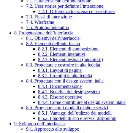
7.1. Caratteristiche dell’interazione
7.2. User stories per definire l’interazione
7.2.1. Differenza tra scenari e user stories
7.3. Flussi di interazione
7.4. Wireframe
7.5. Prototipi interattivi
8. Progettazione dell’interfaccia
8.1. Obiettivi dell’interfaccia
8.2. Elementi dell’interfaccia
8.2.1. Elementi di composizione
8.2.2. Elementi interattivi
8.2.3. Elementi testuali (microtesti)
8.3. Progettare e costruire in alta fedeltà
8.3.1. Layout di pagina
8.3.2. Prototipi in alta fedeltà
8.4. Progettare con il design system .italia
8.4.1. Documentazione
8.4.2. Benefici del design system
8.4.3. Risorse operative
8.4.4. Come contribuire al design system .italia
8.5. Progettare con i modelli di sito e servizi
8.5.1. Vantaggi dell’utilizzo dei modelli
8.5.2. I modelli di sito e servizi disponibili
9. Sviluppo dell’interfaccia
9.1. Approccio allo sviluppo