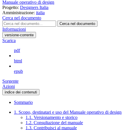
Manuale operativo di design
Progetto:
Designers Italia
Amministrazione:
italia
Cerca nel documento
Cerca nel documento
Informazioni
versione-corrente
Scarica
pdf
html
epub
Sorgente
Azioni
indice dei contenuti
Sommario
1. Scopo, destinatari e uso del Manuale operativo di design
1.1. Versionamento e storico
1.2. Consultazione del manuale
1.3. Contribuisci al manuale