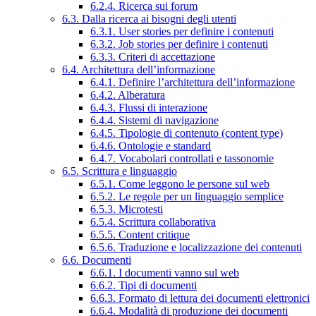
6.2.4. Ricerca sui forum
6.3. Dalla ricerca ai bisogni degli utenti
6.3.1. User stories per definire i contenuti
6.3.2. Job stories per definire i contenuti
6.3.3. Criteri di accettazione
6.4. Architettura dell’informazione
6.4.1. Definire l’architettura dell’informazione
6.4.2. Alberatura
6.4.3. Flussi di interazione
6.4.4. Sistemi di navigazione
6.4.5. Tipologie di contenuto (content type)
6.4.6. Ontologie e standard
6.4.7. Vocabolari controllati e tassonomie
6.5. Scrittura e linguaggio
6.5.1. Come leggono le persone sul web
6.5.2. Le regole per un linguaggio semplice
6.5.3. Microtesti
6.5.4. Scrittura collaborativa
6.5.5. Content critique
6.5.6. Traduzione e localizzazione dei contenuti
6.6. Documenti
6.6.1. I documenti vanno sul web
6.6.2. Tipi di documenti
6.6.3. Formato di lettura dei documenti elettronici
6.6.4. Modalità di produzione dei documenti