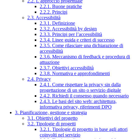
2.2. L’approccio progettuale
2.2.1. Buone pratiche
2.2.2. Principi
2.3. Accessibilità
2.3.1. Definizione
2.3.2. Accessibilità by design
2.3.3. Principi per l’accessibilità
2.3.4. Linee guida e criteri di successo
2.3.5. Come rilasciare una dichiarazione di
accessibilità
2.3.6. Meccanismo di feedback e procedura di
attuazione
2.3.7. Obiettivi accessibilità
2.3.8. Normativa e approfondimenti
2.4. Privacy
2.4.1. Come rispettare la privacy sin dalla
progettazione di un sito o servizio digitale
2.4.2. Richiedi il consenso quando necessario
2.4.3. Le basi del sito web: architettura,
informativa privacy, riferimenti DPO
3. Pianificazione, gestione e strategia
3.1. Obiettivi del progetto
3.2. Tipologie di progetti
3.2.1. Tipologie di progetto in base agli attori
coinvolti nel servizio