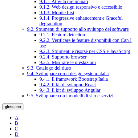
9.1.1. Attività preliminari
9.1.2. Web design responsivo e accessibile
9.1.3. Mobile first
9.1.4. Progressive enhancement e Graceful
degradation
9.2. Strumenti di supporto allo sviluppo del software
9.2.1. Feature detection
9.2.2. Verificare le feature disponibili con Can I
use
9.2.3. Strumenti e risorse per CSS e JavaScript
9.2.4. Supporto browser
9.2.5. Misurare le prestazioni
9.3. Catalogo del riuso
9.4. Sviluppare con il design system .italia
9.4.1. Il framework Bootstrap Italia
9.4.2. Il kit di sviluppo React
9.4.3. Il kit di sviluppo Angular
9.5. Sviluppare con i modelli di sito e servizi
glossario
A
B
C
D