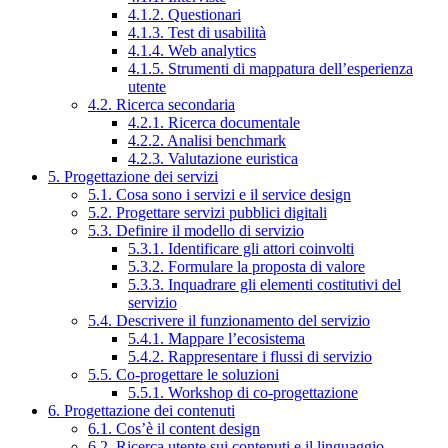
4.1.2. Questionari
4.1.3. Test di usabilità
4.1.4. Web analytics
4.1.5. Strumenti di mappatura dell’esperienza
utente
4.2. Ricerca secondaria
4.2.1. Ricerca documentale
4.2.2. Analisi benchmark
4.2.3. Valutazione euristica
5. Progettazione dei servizi
5.1. Cosa sono i servizi e il service design
5.2. Progettare servizi pubblici digitali
5.3. Definire il modello di servizio
5.3.1. Identificare gli attori coinvolti
5.3.2. Formulare la proposta di valore
5.3.3. Inquadrare gli elementi costitutivi del
servizio
5.4. Descrivere il funzionamento del servizio
5.4.1. Mappare l’ecosistema
5.4.2. Rappresentare i flussi di servizio
5.5. Co-progettare le soluzioni
5.5.1. Workshop di co-progettazione
6. Progettazione dei contenuti
6.1. Cos’è il content design
6.2. Ricerca utente sui contenuti e il linguaggio