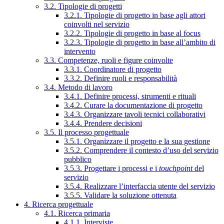
3.2. Tipologie di progetti
3.2.1. Tipologie di progetto in base agli attori
coinvolti nel servizio
3.2.2. Tipologie di progetto in base al focus
3.2.3. Tipologie di progetto in base all’ambito di
intervento
3.3. Competenze, ruoli e figure coinvolte
3.3.1. Coordinatore di progetto
3.3.2. Definire ruoli e responsabilità
3.4. Metodo di lavoro
3.4.1. Definire processi, strumenti e rituali
3.4.2. Curare la documentazione di progetto
3.4.3. Organizzare tavoli tecnici collaborativi
3.4.4. Prendere decisioni
3.5. Il processo progettuale
3.5.1. Organizzare il progetto e la sua gestione
3.5.2. Comprendere il contesto d’uso del servizio
pubblico
3.5.3. Progettare i processi e i
touchpoint
del
servizio
3.5.4. Realizzare l’interfaccia utente del servizio
3.5.5. Validare la soluzione ottenuta
4. Ricerca progettuale
4.1. Ricerca primaria
4.1.1. Interviste