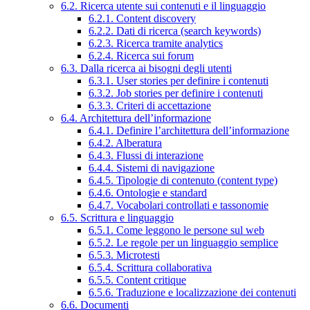
6.2. Ricerca utente sui contenuti e il linguaggio
6.2.1. Content discovery
6.2.2. Dati di ricerca (search keywords)
6.2.3. Ricerca tramite analytics
6.2.4. Ricerca sui forum
6.3. Dalla ricerca ai bisogni degli utenti
6.3.1. User stories per definire i contenuti
6.3.2. Job stories per definire i contenuti
6.3.3. Criteri di accettazione
6.4. Architettura dell’informazione
6.4.1. Definire l’architettura dell’informazione
6.4.2. Alberatura
6.4.3. Flussi di interazione
6.4.4. Sistemi di navigazione
6.4.5. Tipologie di contenuto (content type)
6.4.6. Ontologie e standard
6.4.7. Vocabolari controllati e tassonomie
6.5. Scrittura e linguaggio
6.5.1. Come leggono le persone sul web
6.5.2. Le regole per un linguaggio semplice
6.5.3. Microtesti
6.5.4. Scrittura collaborativa
6.5.5. Content critique
6.5.6. Traduzione e localizzazione dei contenuti
6.6. Documenti