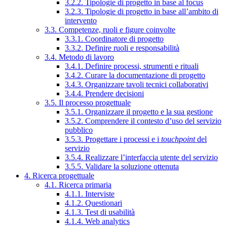
3.2.2. Tipologie di progetto in base al focus
3.2.3. Tipologie di progetto in base all’ambito di
intervento
3.3. Competenze, ruoli e figure coinvolte
3.3.1. Coordinatore di progetto
3.3.2. Definire ruoli e responsabilità
3.4. Metodo di lavoro
3.4.1. Definire processi, strumenti e rituali
3.4.2. Curare la documentazione di progetto
3.4.3. Organizzare tavoli tecnici collaborativi
3.4.4. Prendere decisioni
3.5. Il processo progettuale
3.5.1. Organizzare il progetto e la sua gestione
3.5.2. Comprendere il contesto d’uso del servizio
pubblico
3.5.3. Progettare i processi e i
touchpoint
del
servizio
3.5.4. Realizzare l’interfaccia utente del servizio
3.5.5. Validare la soluzione ottenuta
4. Ricerca progettuale
4.1. Ricerca primaria
4.1.1. Interviste
4.1.2. Questionari
4.1.3. Test di usabilità
4.1.4. Web analytics