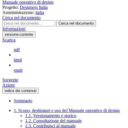
Manuale operativo di design
Progetto:
Designers Italia
Amministrazione:
italia
Cerca nel documento
Cerca nel documento
Informazioni
versione-corrente
Scarica
pdf
html
epub
Sorgente
Azioni
indice dei contenuti
Sommario
1. Scopo, destinatari e uso del Manuale operativo di design
1.1. Versionamento e storico
1.2. Consultazione del manuale
1.3. Contribuisci al manuale