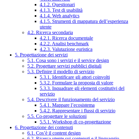
4.1.2. Questionari
4.1.3. Test di usabilità
4.1.4. Web analytics
4.1.5. Strumenti di mappatura dell’esperienza
utente
4.2. Ricerca secondaria
4.2.1. Ricerca documentale
4.2.2. Analisi benchmark
4.2.3. Valutazione euristica
5. Progettazione dei servizi
5.1. Cosa sono i servizi e il service design
5.2. Progettare servizi pubblici digitali
5.3. Definire il modello di servizio
5.3.1. Identificare gli attori coinvolti
5.3.2. Formulare la proposta di valore
5.3.3. Inquadrare gli elementi costitutivi del
servizio
5.4. Descrivere il funzionamento del servizio
5.4.1. Mappare l’ecosistema
5.4.2. Rappresentare i flussi di servizio
5.5. Co-progettare le soluzioni
5.5.1. Workshop di co-progettazione
6. Progettazione dei contenuti
6.1. Cos’è il content design
6.2. Ricerca utente sui contenuti e il linguaggio