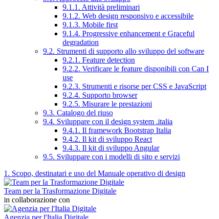
9.1.1. Attività preliminari
9.1.2. Web design responsivo e accessibile
9.1.3. Mobile first
9.1.4. Progressive enhancement e Graceful
degradation
9.2. Strumenti di supporto allo sviluppo del software
9.2.1. Feature detection
9.2.2. Verificare le feature disponibili con Can I
use
9.2.3. Strumenti e risorse per CSS e JavaScript
9.2.4. Supporto browser
9.2.5. Misurare le prestazioni
9.3. Catalogo del riuso
9.4. Sviluppare con il design system .italia
9.4.1. Il framework Bootstrap Italia
9.4.2. Il kit di sviluppo React
9.4.3. Il kit di sviluppo Angular
9.5. Sviluppare con i modelli di sito e servizi
1. Scopo, destinatari e uso del Manuale operativo di design
Team per la Trasformazione Digitale
in collaborazione con
Agenzia per l'Italia Digitale