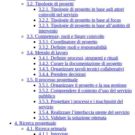
3.2. Tipologie di progetti
3.2.1. Tipologie di progetto in base agli attori
coinvolti nel servizio
3.2.2. Tipologie di progetto in base al focus
3.2.3. Tipologie di progetto in base all’ambito di
intervento
3.3. Competenze, ruoli e figure coinvolte
3.3.1. Coordinatore di progetto
3.3.2. Definire ruoli e responsabilità
3.4. Metodo di lavoro
3.4.1. Definire processi, strumenti e rituali
3.4.2. Curare la documentazione di progetto
3.4.3. Organizzare tavoli tecnici collaborativi
3.4.4. Prendere decisioni
3.5. Il processo progettuale
3.5.1. Organizzare il progetto e la sua gestione
3.5.2. Comprendere il contesto d’uso del servizio
pubblico
3.5.3. Progettare i processi e i
touchpoint
del
servizio
3.5.4. Realizzare l’interfaccia utente del servizio
3.5.5. Validare la soluzione ottenuta
4. Ricerca progettuale
4.1. Ricerca primaria
4.1.1. Interviste