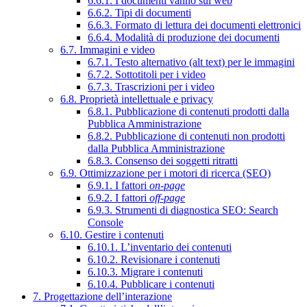
6.6.1. I documenti vanno sul web
6.6.2. Tipi di documenti
6.6.3. Formato di lettura dei documenti elettronici
6.6.4. Modalità di produzione dei documenti
6.7. Immagini e video
6.7.1. Testo alternativo (alt text) per le immagini
6.7.2. Sottotitoli per i video
6.7.3. Trascrizioni per i video
6.8. Proprietà intellettuale e privacy
6.8.1. Pubblicazione di contenuti prodotti dalla
Pubblica Amministrazione
6.8.2. Pubblicazione di contenuti non prodotti
dalla Pubblica Amministrazione
6.8.3. Consenso dei soggetti ritratti
6.9. Ottimizzazione per i motori di ricerca (SEO)
6.9.1. I fattori
on-page
6.9.2. I fattori
off-page
6.9.3. Strumenti di diagnostica SEO: Search
Console
6.10. Gestire i contenuti
6.10.1. L’inventario dei contenuti
6.10.2. Revisionare i contenuti
6.10.3. Migrare i contenuti
6.10.4. Pubblicare i contenuti
7. Progettazione dell’interazione