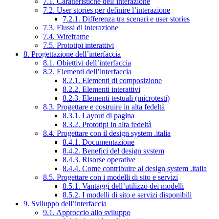
7.1. Caratteristiche dell’interazione
7.2. User stories per definire l’interazione
7.2.1. Differenza tra scenari e user stories
7.3. Flussi di interazione
7.4. Wireframe
7.5. Prototipi interattivi
8. Progettazione dell’interfaccia
8.1. Obiettivi dell’interfaccia
8.2. Elementi dell’interfaccia
8.2.1. Elementi di composizione
8.2.2. Elementi interattivi
8.2.3. Elementi testuali (microtesti)
8.3. Progettare e costruire in alta fedeltà
8.3.1. Layout di pagina
8.3.2. Prototipi in alta fedeltà
8.4. Progettare con il design system .italia
8.4.1. Documentazione
8.4.2. Benefici del design system
8.4.3. Risorse operative
8.4.4. Come contribuire al design system .italia
8.5. Progettare con i modelli di sito e servizi
8.5.1. Vantaggi dell’utilizzo dei modelli
8.5.2. I modelli di sito e servizi disponibili
9. Sviluppo dell’interfaccia
9.1. Approccio allo sviluppo