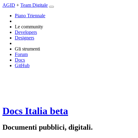
AGID
+
Team Digitale
Piano Triennale
Le community
Developers
Designers
Gli strumenti
Forum
Docs
GitHub
Docs Italia
beta
Documenti pubblici, digitali.