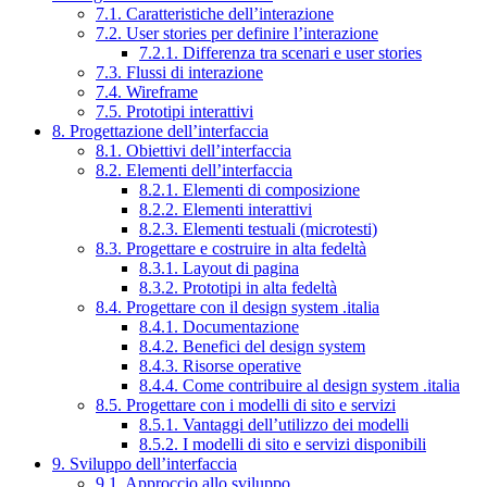
7.1. Caratteristiche dell’interazione
7.2. User stories per definire l’interazione
7.2.1. Differenza tra scenari e user stories
7.3. Flussi di interazione
7.4. Wireframe
7.5. Prototipi interattivi
8. Progettazione dell’interfaccia
8.1. Obiettivi dell’interfaccia
8.2. Elementi dell’interfaccia
8.2.1. Elementi di composizione
8.2.2. Elementi interattivi
8.2.3. Elementi testuali (microtesti)
8.3. Progettare e costruire in alta fedeltà
8.3.1. Layout di pagina
8.3.2. Prototipi in alta fedeltà
8.4. Progettare con il design system .italia
8.4.1. Documentazione
8.4.2. Benefici del design system
8.4.3. Risorse operative
8.4.4. Come contribuire al design system .italia
8.5. Progettare con i modelli di sito e servizi
8.5.1. Vantaggi dell’utilizzo dei modelli
8.5.2. I modelli di sito e servizi disponibili
9. Sviluppo dell’interfaccia
9.1. Approccio allo sviluppo