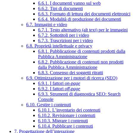
6.6.1. I documenti vanno sul web
6.6.2. Tipi di documenti
6.6.3. Formato di lettura dei documenti elettronici
6.6.4. Modalità di produzione dei documenti
6.7. Immagini e video
6.7.1. Testo alternativo (alt text) per le immagini
6.7.2. Sottotitoli per i video
6.7.3. Trascrizioni per i video
6.8. Proprietà intellettuale e privacy
6.8.1. Pubblicazione di contenuti prodotti dalla
Pubblica Amministrazione
6.8.2. Pubblicazione di contenuti non prodotti
dalla Pubblica Amministrazione
6.8.3. Consenso dei soggetti ritratti
6.9. Ottimizzazione per i motori di ricerca (SEO)
6.9.1. I fattori
on-page
6.9.2. I fattori
off-page
6.9.3. Strumenti di diagnostica SEO: Search
Console
6.10. Gestire i contenuti
6.10.1. L’inventario dei contenuti
6.10.2. Revisionare i contenuti
6.10.3. Migrare i contenuti
6.10.4. Pubblicare i contenuti
7. Progettazione dell’interazione