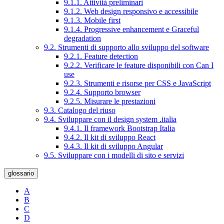
9.1.1. Attività preliminari
9.1.2. Web design responsivo e accessibile
9.1.3. Mobile first
9.1.4. Progressive enhancement e Graceful
degradation
9.2. Strumenti di supporto allo sviluppo del software
9.2.1. Feature detection
9.2.2. Verificare le feature disponibili con Can I
use
9.2.3. Strumenti e risorse per CSS e JavaScript
9.2.4. Supporto browser
9.2.5. Misurare le prestazioni
9.3. Catalogo del riuso
9.4. Sviluppare con il design system .italia
9.4.1. Il framework Bootstrap Italia
9.4.2. Il kit di sviluppo React
9.4.3. Il kit di sviluppo Angular
9.5. Sviluppare con i modelli di sito e servizi
glossario
A
B
C
D