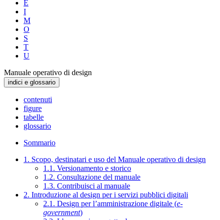
E
I
M
O
S
T
U
Manuale operativo di design
indici e glossario
contenuti
figure
tabelle
glossario
Sommario
1. Scopo, destinatari e uso del Manuale operativo di design
1.1. Versionamento e storico
1.2. Consultazione del manuale
1.3. Contribuisci al manuale
2. Introduzione al design per i servizi pubblici digitali
2.1. Design per l’amministrazione digitale (
e-
government
)