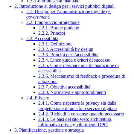
1.3. Contribuisci al manuale
2. Introduzione al design per i servizi pubblici digitali
2.1. Design per l’amministrazione digitale (
e-
government
)
2.2. L’approccio progettuale
2.2.1. Buone pratiche
2.2.2. Principi
2.3. Accessibilità
2.3.1. Definizione
2.3.2. Accessibilità by design
2.3.3. Principi per l’accessibilità
2.3.4. Linee guida e criteri di successo
2.3.5. Come rilasciare una dichiarazione di
accessibilità
2.3.6. Meccanismo di feedback e procedura di
attuazione
2.3.7. Obiettivi accessibilità
2.3.8. Normativa e approfondimenti
2.4. Privacy
2.4.1. Come rispettare la privacy sin dalla
progettazione di un sito o servizio digitale
2.4.2. Richiedi il consenso quando necessario
2.4.3. Le basi del sito web: architettura,
informativa privacy, riferimenti DPO
3. Pianificazione, gestione e strategia