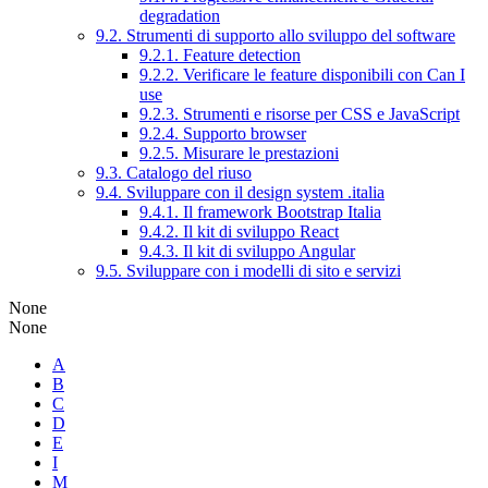
degradation
9.2. Strumenti di supporto allo sviluppo del software
9.2.1. Feature detection
9.2.2. Verificare le feature disponibili con Can I
use
9.2.3. Strumenti e risorse per CSS e JavaScript
9.2.4. Supporto browser
9.2.5. Misurare le prestazioni
9.3. Catalogo del riuso
9.4. Sviluppare con il design system .italia
9.4.1. Il framework Bootstrap Italia
9.4.2. Il kit di sviluppo React
9.4.3. Il kit di sviluppo Angular
9.5. Sviluppare con i modelli di sito e servizi
None
None
A
B
C
D
E
I
M