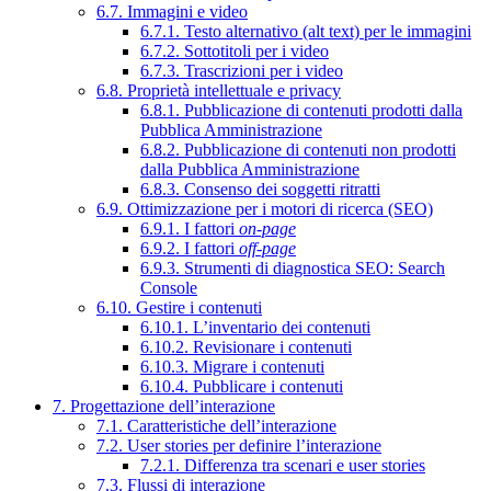
6.7. Immagini e video
6.7.1. Testo alternativo (alt text) per le immagini
6.7.2. Sottotitoli per i video
6.7.3. Trascrizioni per i video
6.8. Proprietà intellettuale e privacy
6.8.1. Pubblicazione di contenuti prodotti dalla
Pubblica Amministrazione
6.8.2. Pubblicazione di contenuti non prodotti
dalla Pubblica Amministrazione
6.8.3. Consenso dei soggetti ritratti
6.9. Ottimizzazione per i motori di ricerca (SEO)
6.9.1. I fattori
on-page
6.9.2. I fattori
off-page
6.9.3. Strumenti di diagnostica SEO: Search
Console
6.10. Gestire i contenuti
6.10.1. L’inventario dei contenuti
6.10.2. Revisionare i contenuti
6.10.3. Migrare i contenuti
6.10.4. Pubblicare i contenuti
7. Progettazione dell’interazione
7.1. Caratteristiche dell’interazione
7.2. User stories per definire l’interazione
7.2.1. Differenza tra scenari e user stories
7.3. Flussi di interazione