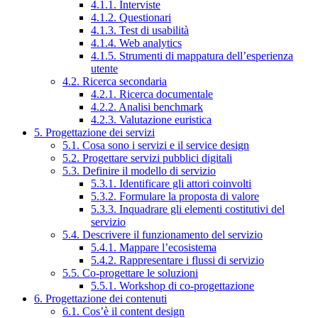
4.1.1. Interviste
4.1.2. Questionari
4.1.3. Test di usabilità
4.1.4. Web analytics
4.1.5. Strumenti di mappatura dell’esperienza
utente
4.2. Ricerca secondaria
4.2.1. Ricerca documentale
4.2.2. Analisi benchmark
4.2.3. Valutazione euristica
5. Progettazione dei servizi
5.1. Cosa sono i servizi e il service design
5.2. Progettare servizi pubblici digitali
5.3. Definire il modello di servizio
5.3.1. Identificare gli attori coinvolti
5.3.2. Formulare la proposta di valore
5.3.3. Inquadrare gli elementi costitutivi del
servizio
5.4. Descrivere il funzionamento del servizio
5.4.1. Mappare l’ecosistema
5.4.2. Rappresentare i flussi di servizio
5.5. Co-progettare le soluzioni
5.5.1. Workshop di co-progettazione
6. Progettazione dei contenuti
6.1. Cos’è il content design