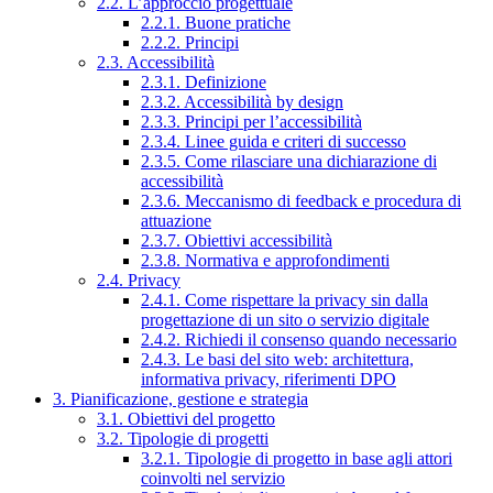
2.2. L’approccio progettuale
2.2.1. Buone pratiche
2.2.2. Principi
2.3. Accessibilità
2.3.1. Definizione
2.3.2. Accessibilità by design
2.3.3. Principi per l’accessibilità
2.3.4. Linee guida e criteri di successo
2.3.5. Come rilasciare una dichiarazione di
accessibilità
2.3.6. Meccanismo di feedback e procedura di
attuazione
2.3.7. Obiettivi accessibilità
2.3.8. Normativa e approfondimenti
2.4. Privacy
2.4.1. Come rispettare la privacy sin dalla
progettazione di un sito o servizio digitale
2.4.2. Richiedi il consenso quando necessario
2.4.3. Le basi del sito web: architettura,
informativa privacy, riferimenti DPO
3. Pianificazione, gestione e strategia
3.1. Obiettivi del progetto
3.2. Tipologie di progetti
3.2.1. Tipologie di progetto in base agli attori
coinvolti nel servizio