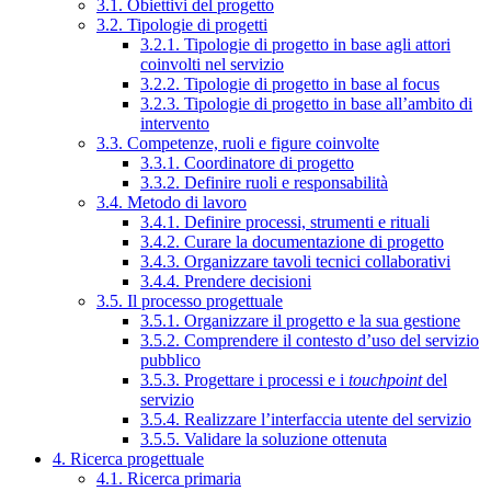
3.1. Obiettivi del progetto
3.2. Tipologie di progetti
3.2.1. Tipologie di progetto in base agli attori
coinvolti nel servizio
3.2.2. Tipologie di progetto in base al focus
3.2.3. Tipologie di progetto in base all’ambito di
intervento
3.3. Competenze, ruoli e figure coinvolte
3.3.1. Coordinatore di progetto
3.3.2. Definire ruoli e responsabilità
3.4. Metodo di lavoro
3.4.1. Definire processi, strumenti e rituali
3.4.2. Curare la documentazione di progetto
3.4.3. Organizzare tavoli tecnici collaborativi
3.4.4. Prendere decisioni
3.5. Il processo progettuale
3.5.1. Organizzare il progetto e la sua gestione
3.5.2. Comprendere il contesto d’uso del servizio
pubblico
3.5.3. Progettare i processi e i
touchpoint
del
servizio
3.5.4. Realizzare l’interfaccia utente del servizio
3.5.5. Validare la soluzione ottenuta
4. Ricerca progettuale
4.1. Ricerca primaria