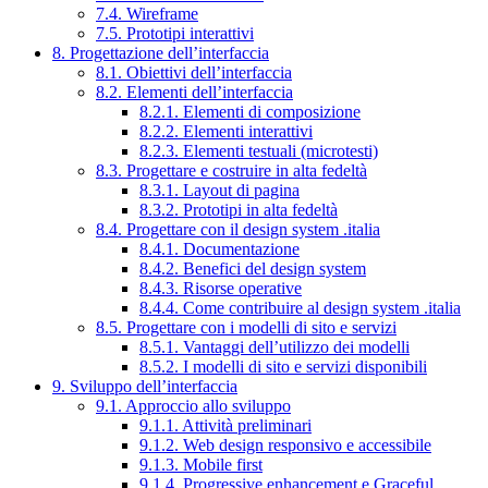
7.4. Wireframe
7.5. Prototipi interattivi
8. Progettazione dell’interfaccia
8.1. Obiettivi dell’interfaccia
8.2. Elementi dell’interfaccia
8.2.1. Elementi di composizione
8.2.2. Elementi interattivi
8.2.3. Elementi testuali (microtesti)
8.3. Progettare e costruire in alta fedeltà
8.3.1. Layout di pagina
8.3.2. Prototipi in alta fedeltà
8.4. Progettare con il design system .italia
8.4.1. Documentazione
8.4.2. Benefici del design system
8.4.3. Risorse operative
8.4.4. Come contribuire al design system .italia
8.5. Progettare con i modelli di sito e servizi
8.5.1. Vantaggi dell’utilizzo dei modelli
8.5.2. I modelli di sito e servizi disponibili
9. Sviluppo dell’interfaccia
9.1. Approccio allo sviluppo
9.1.1. Attività preliminari
9.1.2. Web design responsivo e accessibile
9.1.3. Mobile first
9.1.4. Progressive enhancement e Graceful