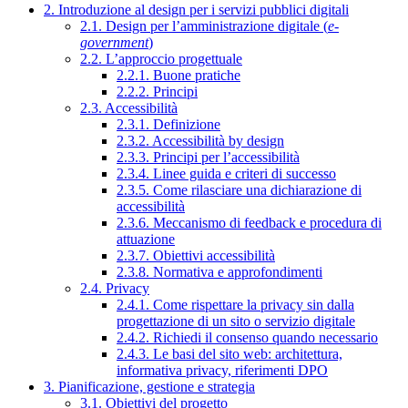
2. Introduzione al design per i servizi pubblici digitali
2.1. Design per l’amministrazione digitale (
e-
government
)
2.2. L’approccio progettuale
2.2.1. Buone pratiche
2.2.2. Principi
2.3. Accessibilità
2.3.1. Definizione
2.3.2. Accessibilità by design
2.3.3. Principi per l’accessibilità
2.3.4. Linee guida e criteri di successo
2.3.5. Come rilasciare una dichiarazione di
accessibilità
2.3.6. Meccanismo di feedback e procedura di
attuazione
2.3.7. Obiettivi accessibilità
2.3.8. Normativa e approfondimenti
2.4. Privacy
2.4.1. Come rispettare la privacy sin dalla
progettazione di un sito o servizio digitale
2.4.2. Richiedi il consenso quando necessario
2.4.3. Le basi del sito web: architettura,
informativa privacy, riferimenti DPO
3. Pianificazione, gestione e strategia
3.1. Obiettivi del progetto