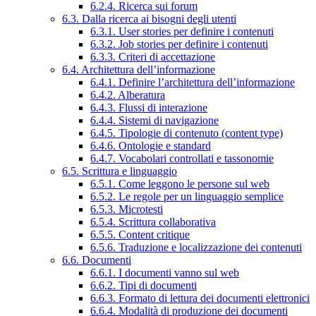
6.2.4. Ricerca sui forum
6.3. Dalla ricerca ai bisogni degli utenti
6.3.1. User stories per definire i contenuti
6.3.2. Job stories per definire i contenuti
6.3.3. Criteri di accettazione
6.4. Architettura dell’informazione
6.4.1. Definire l’architettura dell’informazione
6.4.2. Alberatura
6.4.3. Flussi di interazione
6.4.4. Sistemi di navigazione
6.4.5. Tipologie di contenuto (content type)
6.4.6. Ontologie e standard
6.4.7. Vocabolari controllati e tassonomie
6.5. Scrittura e linguaggio
6.5.1. Come leggono le persone sul web
6.5.2. Le regole per un linguaggio semplice
6.5.3. Microtesti
6.5.4. Scrittura collaborativa
6.5.5. Content critique
6.5.6. Traduzione e localizzazione dei contenuti
6.6. Documenti
6.6.1. I documenti vanno sul web
6.6.2. Tipi di documenti
6.6.3. Formato di lettura dei documenti elettronici
6.6.4. Modalità di produzione dei documenti