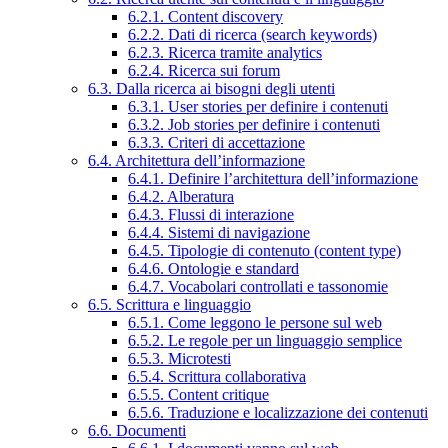
6.2.1. Content discovery
6.2.2. Dati di ricerca (search keywords)
6.2.3. Ricerca tramite analytics
6.2.4. Ricerca sui forum
6.3. Dalla ricerca ai bisogni degli utenti
6.3.1. User stories per definire i contenuti
6.3.2. Job stories per definire i contenuti
6.3.3. Criteri di accettazione
6.4. Architettura dell’informazione
6.4.1. Definire l’architettura dell’informazione
6.4.2. Alberatura
6.4.3. Flussi di interazione
6.4.4. Sistemi di navigazione
6.4.5. Tipologie di contenuto (content type)
6.4.6. Ontologie e standard
6.4.7. Vocabolari controllati e tassonomie
6.5. Scrittura e linguaggio
6.5.1. Come leggono le persone sul web
6.5.2. Le regole per un linguaggio semplice
6.5.3. Microtesti
6.5.4. Scrittura collaborativa
6.5.5. Content critique
6.5.6. Traduzione e localizzazione dei contenuti
6.6. Documenti