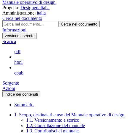
Manuale operativo di design
Progetto:
Designers Italia
Amministrazione:
italia
Cerca nel documento
Cerca nel documento
Informazioni
versione-corrente
Scarica
pdf
html
epub
Sorgente
Azioni
indice dei contenuti
Sommario
1. Scopo, destinatari e uso del Manuale operativo di design
1.1. Versionamento e storico
1.2. Consultazione del manuale
1.3. Contribuisci al manuale