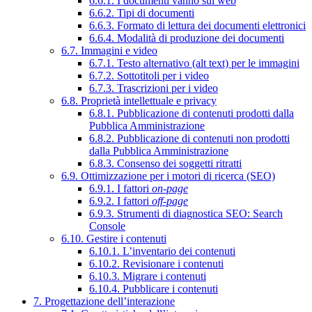
6.6.1. I documenti vanno sul web
6.6.2. Tipi di documenti
6.6.3. Formato di lettura dei documenti elettronici
6.6.4. Modalità di produzione dei documenti
6.7. Immagini e video
6.7.1. Testo alternativo (alt text) per le immagini
6.7.2. Sottotitoli per i video
6.7.3. Trascrizioni per i video
6.8. Proprietà intellettuale e privacy
6.8.1. Pubblicazione di contenuti prodotti dalla
Pubblica Amministrazione
6.8.2. Pubblicazione di contenuti non prodotti
dalla Pubblica Amministrazione
6.8.3. Consenso dei soggetti ritratti
6.9. Ottimizzazione per i motori di ricerca (SEO)
6.9.1. I fattori
on-page
6.9.2. I fattori
off-page
6.9.3. Strumenti di diagnostica SEO: Search
Console
6.10. Gestire i contenuti
6.10.1. L’inventario dei contenuti
6.10.2. Revisionare i contenuti
6.10.3. Migrare i contenuti
6.10.4. Pubblicare i contenuti
7. Progettazione dell’interazione