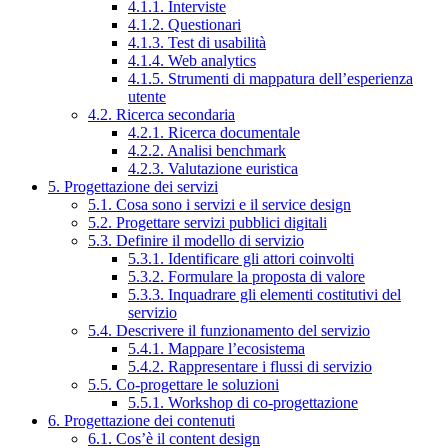
4.1.1. Interviste
4.1.2. Questionari
4.1.3. Test di usabilità
4.1.4. Web analytics
4.1.5. Strumenti di mappatura dell’esperienza
utente
4.2. Ricerca secondaria
4.2.1. Ricerca documentale
4.2.2. Analisi benchmark
4.2.3. Valutazione euristica
5. Progettazione dei servizi
5.1. Cosa sono i servizi e il service design
5.2. Progettare servizi pubblici digitali
5.3. Definire il modello di servizio
5.3.1. Identificare gli attori coinvolti
5.3.2. Formulare la proposta di valore
5.3.3. Inquadrare gli elementi costitutivi del
servizio
5.4. Descrivere il funzionamento del servizio
5.4.1. Mappare l’ecosistema
5.4.2. Rappresentare i flussi di servizio
5.5. Co-progettare le soluzioni
5.5.1. Workshop di co-progettazione
6. Progettazione dei contenuti
6.1. Cos’è il content design