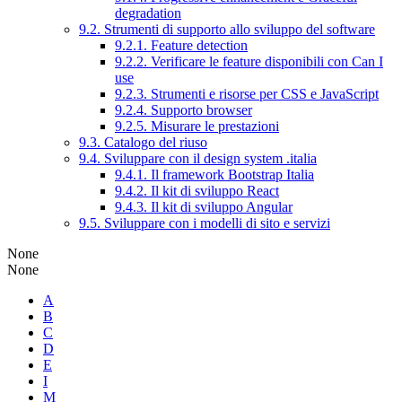
degradation
9.2. Strumenti di supporto allo sviluppo del software
9.2.1. Feature detection
9.2.2. Verificare le feature disponibili con Can I
use
9.2.3. Strumenti e risorse per CSS e JavaScript
9.2.4. Supporto browser
9.2.5. Misurare le prestazioni
9.3. Catalogo del riuso
9.4. Sviluppare con il design system .italia
9.4.1. Il framework Bootstrap Italia
9.4.2. Il kit di sviluppo React
9.4.3. Il kit di sviluppo Angular
9.5. Sviluppare con i modelli di sito e servizi
None
None
A
B
C
D
E
I
M