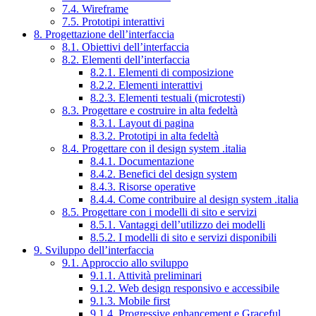
7.4. Wireframe
7.5. Prototipi interattivi
8. Progettazione dell’interfaccia
8.1. Obiettivi dell’interfaccia
8.2. Elementi dell’interfaccia
8.2.1. Elementi di composizione
8.2.2. Elementi interattivi
8.2.3. Elementi testuali (microtesti)
8.3. Progettare e costruire in alta fedeltà
8.3.1. Layout di pagina
8.3.2. Prototipi in alta fedeltà
8.4. Progettare con il design system .italia
8.4.1. Documentazione
8.4.2. Benefici del design system
8.4.3. Risorse operative
8.4.4. Come contribuire al design system .italia
8.5. Progettare con i modelli di sito e servizi
8.5.1. Vantaggi dell’utilizzo dei modelli
8.5.2. I modelli di sito e servizi disponibili
9. Sviluppo dell’interfaccia
9.1. Approccio allo sviluppo
9.1.1. Attività preliminari
9.1.2. Web design responsivo e accessibile
9.1.3. Mobile first
9.1.4. Progressive enhancement e Graceful