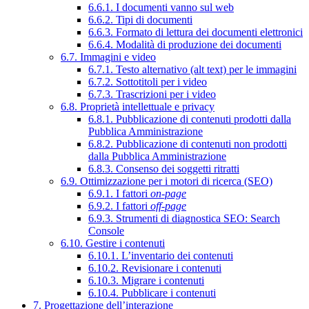
6.6.1. I documenti vanno sul web
6.6.2. Tipi di documenti
6.6.3. Formato di lettura dei documenti elettronici
6.6.4. Modalità di produzione dei documenti
6.7. Immagini e video
6.7.1. Testo alternativo (alt text) per le immagini
6.7.2. Sottotitoli per i video
6.7.3. Trascrizioni per i video
6.8. Proprietà intellettuale e privacy
6.8.1. Pubblicazione di contenuti prodotti dalla
Pubblica Amministrazione
6.8.2. Pubblicazione di contenuti non prodotti
dalla Pubblica Amministrazione
6.8.3. Consenso dei soggetti ritratti
6.9. Ottimizzazione per i motori di ricerca (SEO)
6.9.1. I fattori
on-page
6.9.2. I fattori
off-page
6.9.3. Strumenti di diagnostica SEO: Search
Console
6.10. Gestire i contenuti
6.10.1. L’inventario dei contenuti
6.10.2. Revisionare i contenuti
6.10.3. Migrare i contenuti
6.10.4. Pubblicare i contenuti
7. Progettazione dell’interazione