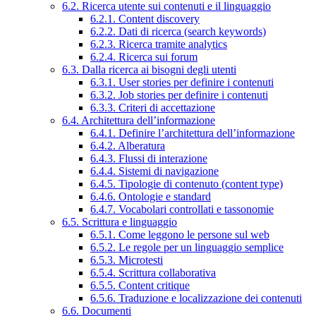
6.2. Ricerca utente sui contenuti e il linguaggio
6.2.1. Content discovery
6.2.2. Dati di ricerca (search keywords)
6.2.3. Ricerca tramite analytics
6.2.4. Ricerca sui forum
6.3. Dalla ricerca ai bisogni degli utenti
6.3.1. User stories per definire i contenuti
6.3.2. Job stories per definire i contenuti
6.3.3. Criteri di accettazione
6.4. Architettura dell’informazione
6.4.1. Definire l’architettura dell’informazione
6.4.2. Alberatura
6.4.3. Flussi di interazione
6.4.4. Sistemi di navigazione
6.4.5. Tipologie di contenuto (content type)
6.4.6. Ontologie e standard
6.4.7. Vocabolari controllati e tassonomie
6.5. Scrittura e linguaggio
6.5.1. Come leggono le persone sul web
6.5.2. Le regole per un linguaggio semplice
6.5.3. Microtesti
6.5.4. Scrittura collaborativa
6.5.5. Content critique
6.5.6. Traduzione e localizzazione dei contenuti
6.6. Documenti