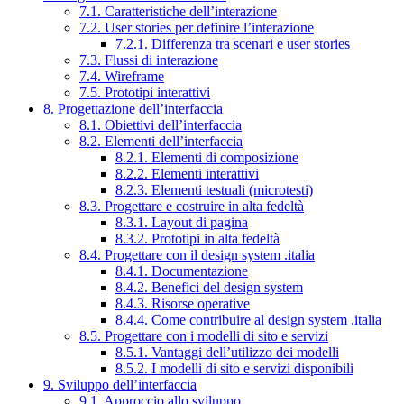
7.1. Caratteristiche dell’interazione
7.2. User stories per definire l’interazione
7.2.1. Differenza tra scenari e user stories
7.3. Flussi di interazione
7.4. Wireframe
7.5. Prototipi interattivi
8. Progettazione dell’interfaccia
8.1. Obiettivi dell’interfaccia
8.2. Elementi dell’interfaccia
8.2.1. Elementi di composizione
8.2.2. Elementi interattivi
8.2.3. Elementi testuali (microtesti)
8.3. Progettare e costruire in alta fedeltà
8.3.1. Layout di pagina
8.3.2. Prototipi in alta fedeltà
8.4. Progettare con il design system .italia
8.4.1. Documentazione
8.4.2. Benefici del design system
8.4.3. Risorse operative
8.4.4. Come contribuire al design system .italia
8.5. Progettare con i modelli di sito e servizi
8.5.1. Vantaggi dell’utilizzo dei modelli
8.5.2. I modelli di sito e servizi disponibili
9. Sviluppo dell’interfaccia
9.1. Approccio allo sviluppo