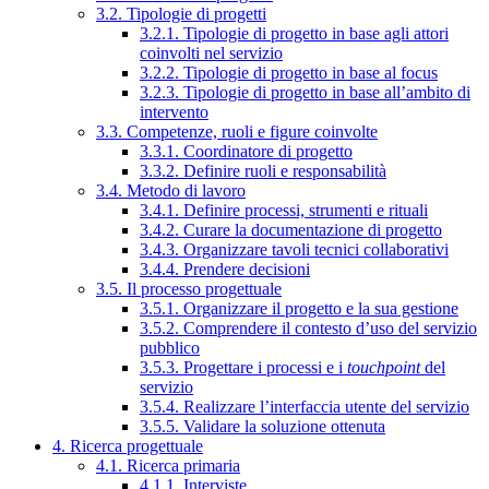
3.2. Tipologie di progetti
3.2.1. Tipologie di progetto in base agli attori
coinvolti nel servizio
3.2.2. Tipologie di progetto in base al focus
3.2.3. Tipologie di progetto in base all’ambito di
intervento
3.3. Competenze, ruoli e figure coinvolte
3.3.1. Coordinatore di progetto
3.3.2. Definire ruoli e responsabilità
3.4. Metodo di lavoro
3.4.1. Definire processi, strumenti e rituali
3.4.2. Curare la documentazione di progetto
3.4.3. Organizzare tavoli tecnici collaborativi
3.4.4. Prendere decisioni
3.5. Il processo progettuale
3.5.1. Organizzare il progetto e la sua gestione
3.5.2. Comprendere il contesto d’uso del servizio
pubblico
3.5.3. Progettare i processi e i
touchpoint
del
servizio
3.5.4. Realizzare l’interfaccia utente del servizio
3.5.5. Validare la soluzione ottenuta
4. Ricerca progettuale
4.1. Ricerca primaria
4.1.1. Interviste