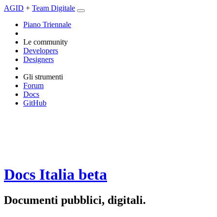
AGID
+
Team Digitale
Piano Triennale
Le community
Developers
Designers
Gli strumenti
Forum
Docs
GitHub
Docs Italia
beta
Documenti pubblici, digitali.