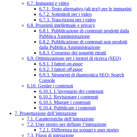
6.7. Immagini e video
6.7.1. Testo alternativo (alt text) per le immagini
6.7.2. Sottotitoli per i video
6.7.3. Trascrizioni per i video
6.8. Proprietà intellettuale e privacy
6.8.1. Pubblicazione di contenuti prodotti dalla
Pubblica Amministrazione
6.8.2. Pubblicazione di contenuti non prodotti
dalla Pubblica Amministrazione
6.8.3. Consenso dei soggetti ritratti
6.9. Ottimizzazione per i motori di ricerca (SEO)
6.9.1. I fattori
on-page
6.9.2. I fattori
off-page
6.9.3. Strumenti di diagnostica SEO: Search
Console
6.10. Gestire i contenuti
6.10.1. L’inventario dei contenuti
6.10.2. Revisionare i contenuti
6.10.3. Migrare i contenuti
6.10.4. Pubblicare i contenuti
7. Progettazione dell’interazione
7.1. Caratteristiche dell’interazione
7.2. User stories per definire l’interazione
7.2.1. Differenza tra scenari e user stories
7.3. Flussi di interazione