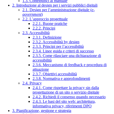
1.3. Contribuisci al manuale
2. Introduzione al design per i servizi pubblici digitali
2.1. Design per l’amministrazione digitale (
e-
government
)
2.2. L’approccio progettuale
2.2.1. Buone pratiche
2.2.2. Principi
2.3. Accessibilità
2.3.1. Definizione
2.3.2. Accessibilità by design
2.3.3. Principi per l’accessibilità
2.3.4. Linee guida e criteri di successo
2.3.5. Come rilasciare una dichiarazione di
accessibilità
2.3.6. Meccanismo di feedback e procedura di
attuazione
2.3.7. Obiettivi accessibilità
2.3.8. Normativa e approfondimenti
2.4. Privacy
2.4.1. Come rispettare la privacy sin dalla
progettazione di un sito o servizio digitale
2.4.2. Richiedi il consenso quando necessario
2.4.3. Le basi del sito web: architettura,
informativa privacy, riferimenti DPO
3. Pianificazione, gestione e strategia