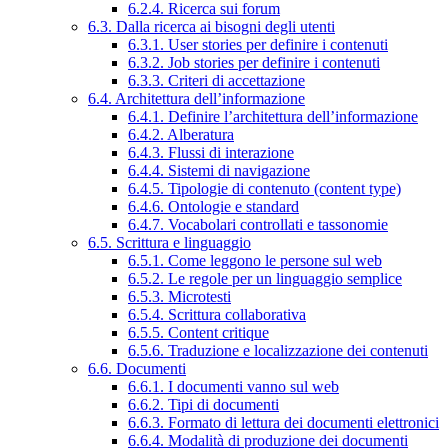
6.2.4. Ricerca sui forum
6.3. Dalla ricerca ai bisogni degli utenti
6.3.1. User stories per definire i contenuti
6.3.2. Job stories per definire i contenuti
6.3.3. Criteri di accettazione
6.4. Architettura dell’informazione
6.4.1. Definire l’architettura dell’informazione
6.4.2. Alberatura
6.4.3. Flussi di interazione
6.4.4. Sistemi di navigazione
6.4.5. Tipologie di contenuto (content type)
6.4.6. Ontologie e standard
6.4.7. Vocabolari controllati e tassonomie
6.5. Scrittura e linguaggio
6.5.1. Come leggono le persone sul web
6.5.2. Le regole per un linguaggio semplice
6.5.3. Microtesti
6.5.4. Scrittura collaborativa
6.5.5. Content critique
6.5.6. Traduzione e localizzazione dei contenuti
6.6. Documenti
6.6.1. I documenti vanno sul web
6.6.2. Tipi di documenti
6.6.3. Formato di lettura dei documenti elettronici
6.6.4. Modalità di produzione dei documenti