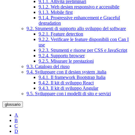
9.1.1. Attività preliminari
9.1.2. Web design responsivo e accessibile
9.1.3. Mobile first
9.1.4. Progressive enhancement e Graceful
degradation
9.2. Strumenti di supporto allo sviluppo del software
9.2.1. Feature detection
9.2.2. Verificare le feature disponibili con Can I
use
9.2.3. Strumenti e risorse per CSS e JavaScript
9.2.4. Supporto browser
9.2.5. Misurare le prestazioni
9.3. Catalogo del riuso
9.4. Sviluppare con il design system .italia
9.4.1. Il framework Bootstrap Italia
9.4.2. Il kit di sviluppo React
9.4.3. Il kit di sviluppo Angular
9.5. Sviluppare con i modelli di sito e servizi
glossario
A
B
C
D