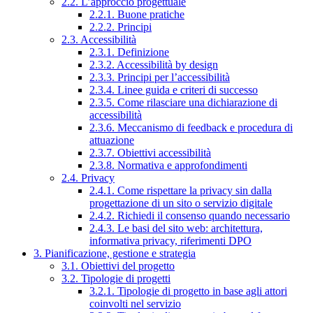
2.2. L’approccio progettuale
2.2.1. Buone pratiche
2.2.2. Principi
2.3. Accessibilità
2.3.1. Definizione
2.3.2. Accessibilità by design
2.3.3. Principi per l’accessibilità
2.3.4. Linee guida e criteri di successo
2.3.5. Come rilasciare una dichiarazione di
accessibilità
2.3.6. Meccanismo di feedback e procedura di
attuazione
2.3.7. Obiettivi accessibilità
2.3.8. Normativa e approfondimenti
2.4. Privacy
2.4.1. Come rispettare la privacy sin dalla
progettazione di un sito o servizio digitale
2.4.2. Richiedi il consenso quando necessario
2.4.3. Le basi del sito web: architettura,
informativa privacy, riferimenti DPO
3. Pianificazione, gestione e strategia
3.1. Obiettivi del progetto
3.2. Tipologie di progetti
3.2.1. Tipologie di progetto in base agli attori
coinvolti nel servizio