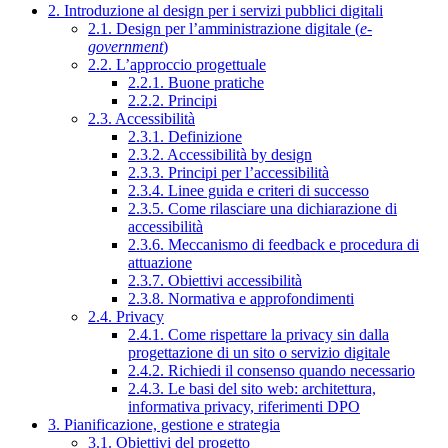
2. Introduzione al design per i servizi pubblici digitali
2.1. Design per l’amministrazione digitale (
e-
government
)
2.2. L’approccio progettuale
2.2.1. Buone pratiche
2.2.2. Principi
2.3. Accessibilità
2.3.1. Definizione
2.3.2. Accessibilità by design
2.3.3. Principi per l’accessibilità
2.3.4. Linee guida e criteri di successo
2.3.5. Come rilasciare una dichiarazione di
accessibilità
2.3.6. Meccanismo di feedback e procedura di
attuazione
2.3.7. Obiettivi accessibilità
2.3.8. Normativa e approfondimenti
2.4. Privacy
2.4.1. Come rispettare la privacy sin dalla
progettazione di un sito o servizio digitale
2.4.2. Richiedi il consenso quando necessario
2.4.3. Le basi del sito web: architettura,
informativa privacy, riferimenti DPO
3. Pianificazione, gestione e strategia
3.1. Obiettivi del progetto