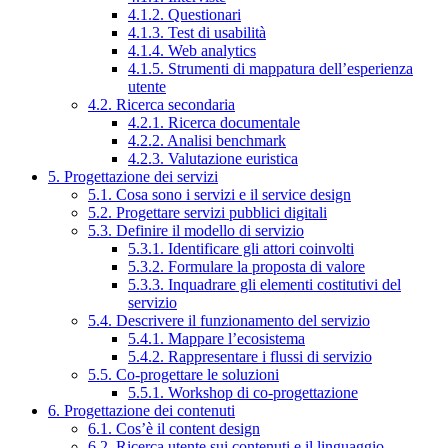
4.1.2. Questionari
4.1.3. Test di usabilità
4.1.4. Web analytics
4.1.5. Strumenti di mappatura dell’esperienza
utente
4.2. Ricerca secondaria
4.2.1. Ricerca documentale
4.2.2. Analisi benchmark
4.2.3. Valutazione euristica
5. Progettazione dei servizi
5.1. Cosa sono i servizi e il service design
5.2. Progettare servizi pubblici digitali
5.3. Definire il modello di servizio
5.3.1. Identificare gli attori coinvolti
5.3.2. Formulare la proposta di valore
5.3.3. Inquadrare gli elementi costitutivi del
servizio
5.4. Descrivere il funzionamento del servizio
5.4.1. Mappare l’ecosistema
5.4.2. Rappresentare i flussi di servizio
5.5. Co-progettare le soluzioni
5.5.1. Workshop di co-progettazione
6. Progettazione dei contenuti
6.1. Cos’è il content design
6.2. Ricerca utente sui contenuti e il linguaggio