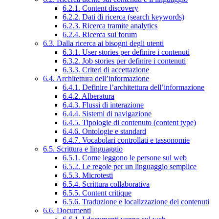
6.2.1. Content discovery
6.2.2. Dati di ricerca (search keywords)
6.2.3. Ricerca tramite analytics
6.2.4. Ricerca sui forum
6.3. Dalla ricerca ai bisogni degli utenti
6.3.1. User stories per definire i contenuti
6.3.2. Job stories per definire i contenuti
6.3.3. Criteri di accettazione
6.4. Architettura dell’informazione
6.4.1. Definire l’architettura dell’informazione
6.4.2. Alberatura
6.4.3. Flussi di interazione
6.4.4. Sistemi di navigazione
6.4.5. Tipologie di contenuto (content type)
6.4.6. Ontologie e standard
6.4.7. Vocabolari controllati e tassonomie
6.5. Scrittura e linguaggio
6.5.1. Come leggono le persone sul web
6.5.2. Le regole per un linguaggio semplice
6.5.3. Microtesti
6.5.4. Scrittura collaborativa
6.5.5. Content critique
6.5.6. Traduzione e localizzazione dei contenuti
6.6. Documenti