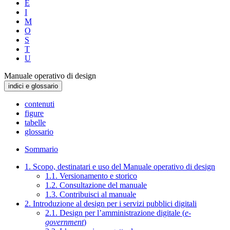
E
I
M
O
S
T
U
Manuale operativo di design
indici e glossario
contenuti
figure
tabelle
glossario
Sommario
1. Scopo, destinatari e uso del Manuale operativo di design
1.1. Versionamento e storico
1.2. Consultazione del manuale
1.3. Contribuisci al manuale
2. Introduzione al design per i servizi pubblici digitali
2.1. Design per l’amministrazione digitale (
e-
government
)