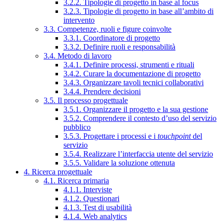
3.2.2. Tipologie di progetto in base al focus
3.2.3. Tipologie di progetto in base all’ambito di
intervento
3.3. Competenze, ruoli e figure coinvolte
3.3.1. Coordinatore di progetto
3.3.2. Definire ruoli e responsabilità
3.4. Metodo di lavoro
3.4.1. Definire processi, strumenti e rituali
3.4.2. Curare la documentazione di progetto
3.4.3. Organizzare tavoli tecnici collaborativi
3.4.4. Prendere decisioni
3.5. Il processo progettuale
3.5.1. Organizzare il progetto e la sua gestione
3.5.2. Comprendere il contesto d’uso del servizio
pubblico
3.5.3. Progettare i processi e i
touchpoint
del
servizio
3.5.4. Realizzare l’interfaccia utente del servizio
3.5.5. Validare la soluzione ottenuta
4. Ricerca progettuale
4.1. Ricerca primaria
4.1.1. Interviste
4.1.2. Questionari
4.1.3. Test di usabilità
4.1.4. Web analytics