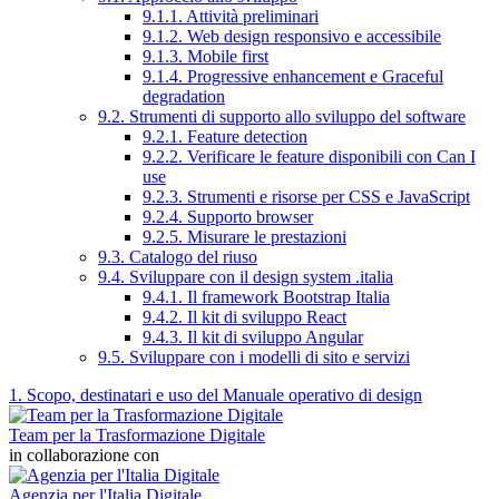
9.1.1. Attività preliminari
9.1.2. Web design responsivo e accessibile
9.1.3. Mobile first
9.1.4. Progressive enhancement e Graceful
degradation
9.2. Strumenti di supporto allo sviluppo del software
9.2.1. Feature detection
9.2.2. Verificare le feature disponibili con Can I
use
9.2.3. Strumenti e risorse per CSS e JavaScript
9.2.4. Supporto browser
9.2.5. Misurare le prestazioni
9.3. Catalogo del riuso
9.4. Sviluppare con il design system .italia
9.4.1. Il framework Bootstrap Italia
9.4.2. Il kit di sviluppo React
9.4.3. Il kit di sviluppo Angular
9.5. Sviluppare con i modelli di sito e servizi
1. Scopo, destinatari e uso del Manuale operativo di design
Team per la Trasformazione Digitale
in collaborazione con
Agenzia per l'Italia Digitale