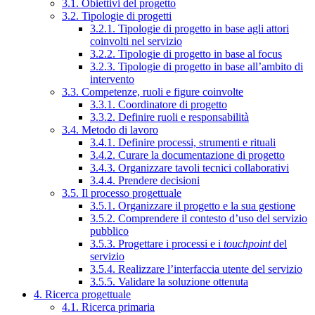
3.1. Obiettivi del progetto
3.2. Tipologie di progetti
3.2.1. Tipologie di progetto in base agli attori
coinvolti nel servizio
3.2.2. Tipologie di progetto in base al focus
3.2.3. Tipologie di progetto in base all’ambito di
intervento
3.3. Competenze, ruoli e figure coinvolte
3.3.1. Coordinatore di progetto
3.3.2. Definire ruoli e responsabilità
3.4. Metodo di lavoro
3.4.1. Definire processi, strumenti e rituali
3.4.2. Curare la documentazione di progetto
3.4.3. Organizzare tavoli tecnici collaborativi
3.4.4. Prendere decisioni
3.5. Il processo progettuale
3.5.1. Organizzare il progetto e la sua gestione
3.5.2. Comprendere il contesto d’uso del servizio
pubblico
3.5.3. Progettare i processi e i
touchpoint
del
servizio
3.5.4. Realizzare l’interfaccia utente del servizio
3.5.5. Validare la soluzione ottenuta
4. Ricerca progettuale
4.1. Ricerca primaria