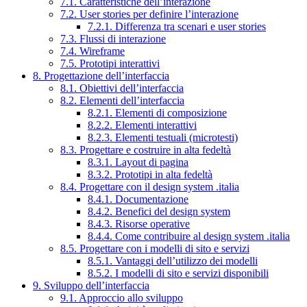
7.1. Caratteristiche dell’interazione
7.2. User stories per definire l’interazione
7.2.1. Differenza tra scenari e user stories
7.3. Flussi di interazione
7.4. Wireframe
7.5. Prototipi interattivi
8. Progettazione dell’interfaccia
8.1. Obiettivi dell’interfaccia
8.2. Elementi dell’interfaccia
8.2.1. Elementi di composizione
8.2.2. Elementi interattivi
8.2.3. Elementi testuali (microtesti)
8.3. Progettare e costruire in alta fedeltà
8.3.1. Layout di pagina
8.3.2. Prototipi in alta fedeltà
8.4. Progettare con il design system .italia
8.4.1. Documentazione
8.4.2. Benefici del design system
8.4.3. Risorse operative
8.4.4. Come contribuire al design system .italia
8.5. Progettare con i modelli di sito e servizi
8.5.1. Vantaggi dell’utilizzo dei modelli
8.5.2. I modelli di sito e servizi disponibili
9. Sviluppo dell’interfaccia
9.1. Approccio allo sviluppo