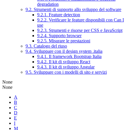
degradation
9.2. Strumenti di supporto allo sviluppo del software
9.2.1. Feature detection
9.2.2. Verificare le feature disponibili con Can I
use
9.2.3. Strumenti e risorse per CSS e JavaScript
9.2.4. Supporto browser
9.2.5. Misurare le prestazioni
9.3. Catalogo del riuso
9.4. Sviluppare con il design system .italia
9.4.1. Il framework Bootstrap Italia
9.4.2. Il kit di sviluppo React
9.4.3. Il kit di sviluppo Angular
9.5. Sviluppare con i modelli di sito e servizi
None
None
A
B
C
D
E
I
M