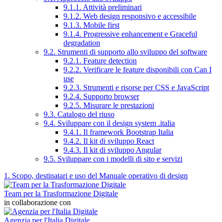
9.1.1. Attività preliminari
9.1.2. Web design responsivo e accessibile
9.1.3. Mobile first
9.1.4. Progressive enhancement e Graceful
degradation
9.2. Strumenti di supporto allo sviluppo del software
9.2.1. Feature detection
9.2.2. Verificare le feature disponibili con Can I
use
9.2.3. Strumenti e risorse per CSS e JavaScript
9.2.4. Supporto browser
9.2.5. Misurare le prestazioni
9.3. Catalogo del riuso
9.4. Sviluppare con il design system .italia
9.4.1. Il framework Bootstrap Italia
9.4.2. Il kit di sviluppo React
9.4.3. Il kit di sviluppo Angular
9.5. Sviluppare con i modelli di sito e servizi
1. Scopo, destinatari e uso del Manuale operativo di design
Team per la Trasformazione Digitale
in collaborazione con
Agenzia per l'Italia Digitale