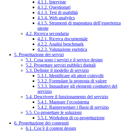
4.1.1. Interviste
4.1.2. Questionari
4.1.3. Test di usabilità
4.1.4. Web analytics
4.1.5. Strumenti di mappatura dell’esperienza
utente
4.2. Ricerca secondaria
4.2.1. Ricerca documentale
4.2.2. Analisi benchmark
4.2.3. Valutazione euristica
5. Progettazione dei servizi
5.1. Cosa sono i servizi e il service design
5.2. Progettare servizi pubblici digitali
5.3. Definire il modello di servizio
5.3.1. Identificare gli attori coinvolti
5.3.2. Formulare la proposta di valore
5.3.3. Inquadrare gli elementi costitutivi del
servizio
5.4. Descrivere il funzionamento del servizio
5.4.1. Mappare l’ecosistema
5.4.2. Rappresentare i flussi di servizio
5.5. Co-progettare le soluzioni
5.5.1. Workshop di co-progettazione
6. Progettazione dei contenuti
6.1. Cos’è il content design