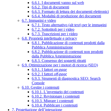
6.6.1. I documenti vanno sul web
6.6.2. Tipi di documenti
6.6.3. Formato di lettura dei documenti elettronici
6.6.4. Modalità di produzione dei documenti
6.7. Immagini e video
6.7.1. Testo alternativo (alt text) per le immagini
6.7.2. Sottotitoli per i video
6.7.3. Trascrizioni per i video
6.8. Proprietà intellettuale e privacy
6.8.1. Pubblicazione di contenuti prodotti dalla
Pubblica Amministrazione
6.8.2. Pubblicazione di contenuti non prodotti
dalla Pubblica Amministrazione
6.8.3. Consenso dei soggetti ritratti
6.9. Ottimizzazione per i motori di ricerca (SEO)
6.9.1. I fattori
on-page
6.9.2. I fattori
off-page
6.9.3. Strumenti di diagnostica SEO: Search
Console
6.10. Gestire i contenuti
6.10.1. L’inventario dei contenuti
6.10.2. Revisionare i contenuti
6.10.3. Migrare i contenuti
6.10.4. Pubblicare i contenuti
7. Progettazione dell’interazione