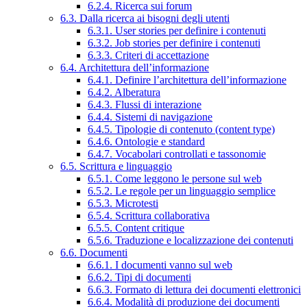
6.2.4. Ricerca sui forum
6.3. Dalla ricerca ai bisogni degli utenti
6.3.1. User stories per definire i contenuti
6.3.2. Job stories per definire i contenuti
6.3.3. Criteri di accettazione
6.4. Architettura dell’informazione
6.4.1. Definire l’architettura dell’informazione
6.4.2. Alberatura
6.4.3. Flussi di interazione
6.4.4. Sistemi di navigazione
6.4.5. Tipologie di contenuto (content type)
6.4.6. Ontologie e standard
6.4.7. Vocabolari controllati e tassonomie
6.5. Scrittura e linguaggio
6.5.1. Come leggono le persone sul web
6.5.2. Le regole per un linguaggio semplice
6.5.3. Microtesti
6.5.4. Scrittura collaborativa
6.5.5. Content critique
6.5.6. Traduzione e localizzazione dei contenuti
6.6. Documenti
6.6.1. I documenti vanno sul web
6.6.2. Tipi di documenti
6.6.3. Formato di lettura dei documenti elettronici
6.6.4. Modalità di produzione dei documenti