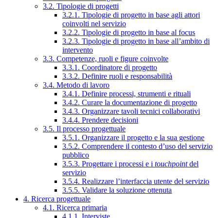
3.2. Tipologie di progetti
3.2.1. Tipologie di progetto in base agli attori
coinvolti nel servizio
3.2.2. Tipologie di progetto in base al focus
3.2.3. Tipologie di progetto in base all’ambito di
intervento
3.3. Competenze, ruoli e figure coinvolte
3.3.1. Coordinatore di progetto
3.3.2. Definire ruoli e responsabilità
3.4. Metodo di lavoro
3.4.1. Definire processi, strumenti e rituali
3.4.2. Curare la documentazione di progetto
3.4.3. Organizzare tavoli tecnici collaborativi
3.4.4. Prendere decisioni
3.5. Il processo progettuale
3.5.1. Organizzare il progetto e la sua gestione
3.5.2. Comprendere il contesto d’uso del servizio
pubblico
3.5.3. Progettare i processi e i
touchpoint
del
servizio
3.5.4. Realizzare l’interfaccia utente del servizio
3.5.5. Validare la soluzione ottenuta
4. Ricerca progettuale
4.1. Ricerca primaria
4.1.1. Interviste