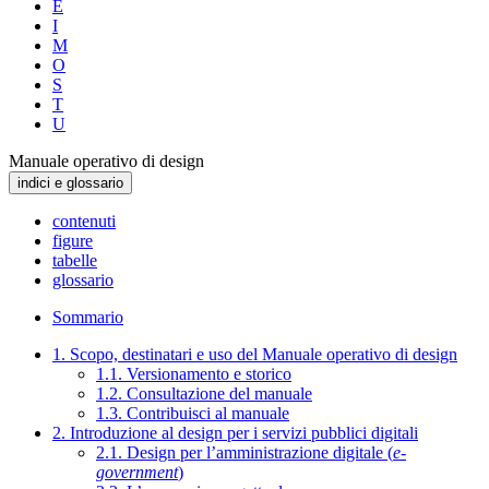
E
I
M
O
S
T
U
Manuale operativo di design
indici e glossario
contenuti
figure
tabelle
glossario
Sommario
1. Scopo, destinatari e uso del Manuale operativo di design
1.1. Versionamento e storico
1.2. Consultazione del manuale
1.3. Contribuisci al manuale
2. Introduzione al design per i servizi pubblici digitali
2.1. Design per l’amministrazione digitale (
e-
government
)