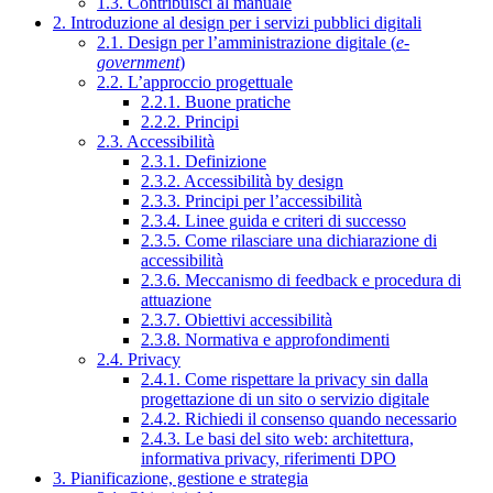
1.3. Contribuisci al manuale
2. Introduzione al design per i servizi pubblici digitali
2.1. Design per l’amministrazione digitale (
e-
government
)
2.2. L’approccio progettuale
2.2.1. Buone pratiche
2.2.2. Principi
2.3. Accessibilità
2.3.1. Definizione
2.3.2. Accessibilità by design
2.3.3. Principi per l’accessibilità
2.3.4. Linee guida e criteri di successo
2.3.5. Come rilasciare una dichiarazione di
accessibilità
2.3.6. Meccanismo di feedback e procedura di
attuazione
2.3.7. Obiettivi accessibilità
2.3.8. Normativa e approfondimenti
2.4. Privacy
2.4.1. Come rispettare la privacy sin dalla
progettazione di un sito o servizio digitale
2.4.2. Richiedi il consenso quando necessario
2.4.3. Le basi del sito web: architettura,
informativa privacy, riferimenti DPO
3. Pianificazione, gestione e strategia