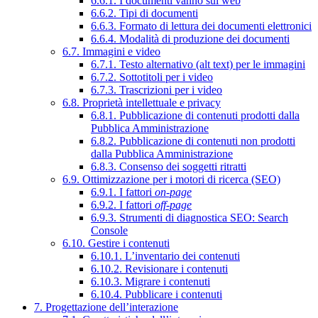
6.6.1. I documenti vanno sul web
6.6.2. Tipi di documenti
6.6.3. Formato di lettura dei documenti elettronici
6.6.4. Modalità di produzione dei documenti
6.7. Immagini e video
6.7.1. Testo alternativo (alt text) per le immagini
6.7.2. Sottotitoli per i video
6.7.3. Trascrizioni per i video
6.8. Proprietà intellettuale e privacy
6.8.1. Pubblicazione di contenuti prodotti dalla
Pubblica Amministrazione
6.8.2. Pubblicazione di contenuti non prodotti
dalla Pubblica Amministrazione
6.8.3. Consenso dei soggetti ritratti
6.9. Ottimizzazione per i motori di ricerca (SEO)
6.9.1. I fattori
on-page
6.9.2. I fattori
off-page
6.9.3. Strumenti di diagnostica SEO: Search
Console
6.10. Gestire i contenuti
6.10.1. L’inventario dei contenuti
6.10.2. Revisionare i contenuti
6.10.3. Migrare i contenuti
6.10.4. Pubblicare i contenuti
7. Progettazione dell’interazione