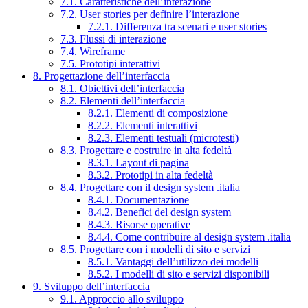
7.1. Caratteristiche dell’interazione
7.2. User stories per definire l’interazione
7.2.1. Differenza tra scenari e user stories
7.3. Flussi di interazione
7.4. Wireframe
7.5. Prototipi interattivi
8. Progettazione dell’interfaccia
8.1. Obiettivi dell’interfaccia
8.2. Elementi dell’interfaccia
8.2.1. Elementi di composizione
8.2.2. Elementi interattivi
8.2.3. Elementi testuali (microtesti)
8.3. Progettare e costruire in alta fedeltà
8.3.1. Layout di pagina
8.3.2. Prototipi in alta fedeltà
8.4. Progettare con il design system .italia
8.4.1. Documentazione
8.4.2. Benefici del design system
8.4.3. Risorse operative
8.4.4. Come contribuire al design system .italia
8.5. Progettare con i modelli di sito e servizi
8.5.1. Vantaggi dell’utilizzo dei modelli
8.5.2. I modelli di sito e servizi disponibili
9. Sviluppo dell’interfaccia
9.1. Approccio allo sviluppo