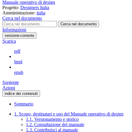
Manuale operativo di design
Progetto:
Designers Italia
Amministrazione:
italia
Cerca nel documento
Cerca nel documento
Informazioni
versione-corrente
Scarica
pdf
html
epub
Sorgente
Azioni
indice dei contenuti
Sommario
1. Scopo, destinatari e uso del Manuale operativo di design
1.1. Versionamento e storico
1.2. Consultazione del manuale
1.3. Contribuisci al manuale