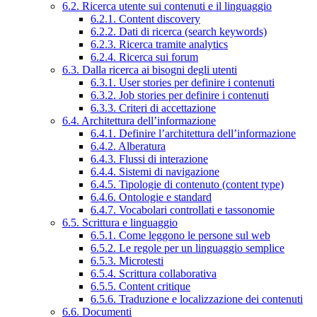
6.2. Ricerca utente sui contenuti e il linguaggio
6.2.1. Content discovery
6.2.2. Dati di ricerca (search keywords)
6.2.3. Ricerca tramite analytics
6.2.4. Ricerca sui forum
6.3. Dalla ricerca ai bisogni degli utenti
6.3.1. User stories per definire i contenuti
6.3.2. Job stories per definire i contenuti
6.3.3. Criteri di accettazione
6.4. Architettura dell’informazione
6.4.1. Definire l’architettura dell’informazione
6.4.2. Alberatura
6.4.3. Flussi di interazione
6.4.4. Sistemi di navigazione
6.4.5. Tipologie di contenuto (content type)
6.4.6. Ontologie e standard
6.4.7. Vocabolari controllati e tassonomie
6.5. Scrittura e linguaggio
6.5.1. Come leggono le persone sul web
6.5.2. Le regole per un linguaggio semplice
6.5.3. Microtesti
6.5.4. Scrittura collaborativa
6.5.5. Content critique
6.5.6. Traduzione e localizzazione dei contenuti
6.6. Documenti