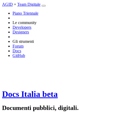
AGID
+
Team Digitale
Piano Triennale
Le community
Developers
Designers
Gli strumenti
Forum
Docs
GitHub
Docs Italia
beta
Documenti pubblici, digitali.