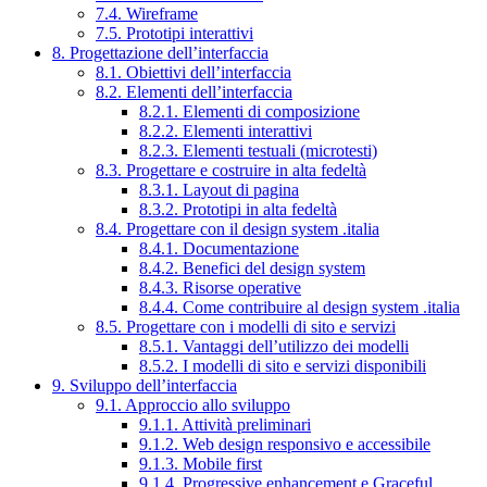
7.4. Wireframe
7.5. Prototipi interattivi
8. Progettazione dell’interfaccia
8.1. Obiettivi dell’interfaccia
8.2. Elementi dell’interfaccia
8.2.1. Elementi di composizione
8.2.2. Elementi interattivi
8.2.3. Elementi testuali (microtesti)
8.3. Progettare e costruire in alta fedeltà
8.3.1. Layout di pagina
8.3.2. Prototipi in alta fedeltà
8.4. Progettare con il design system .italia
8.4.1. Documentazione
8.4.2. Benefici del design system
8.4.3. Risorse operative
8.4.4. Come contribuire al design system .italia
8.5. Progettare con i modelli di sito e servizi
8.5.1. Vantaggi dell’utilizzo dei modelli
8.5.2. I modelli di sito e servizi disponibili
9. Sviluppo dell’interfaccia
9.1. Approccio allo sviluppo
9.1.1. Attività preliminari
9.1.2. Web design responsivo e accessibile
9.1.3. Mobile first
9.1.4. Progressive enhancement e Graceful