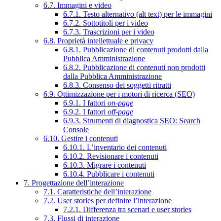
6.7. Immagini e video
6.7.1. Testo alternativo (alt text) per le immagini
6.7.2. Sottotitoli per i video
6.7.3. Trascrizioni per i video
6.8. Proprietà intellettuale e privacy
6.8.1. Pubblicazione di contenuti prodotti dalla
Pubblica Amministrazione
6.8.2. Pubblicazione di contenuti non prodotti
dalla Pubblica Amministrazione
6.8.3. Consenso dei soggetti ritratti
6.9. Ottimizzazione per i motori di ricerca (SEO)
6.9.1. I fattori
on-page
6.9.2. I fattori
off-page
6.9.3. Strumenti di diagnostica SEO: Search
Console
6.10. Gestire i contenuti
6.10.1. L’inventario dei contenuti
6.10.2. Revisionare i contenuti
6.10.3. Migrare i contenuti
6.10.4. Pubblicare i contenuti
7. Progettazione dell’interazione
7.1. Caratteristiche dell’interazione
7.2. User stories per definire l’interazione
7.2.1. Differenza tra scenari e user stories
7.3. Flussi di interazione