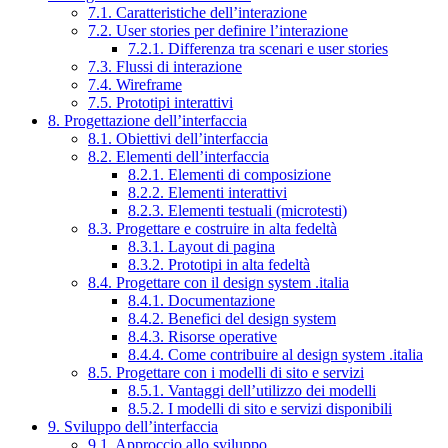
7.1. Caratteristiche dell’interazione
7.2. User stories per definire l’interazione
7.2.1. Differenza tra scenari e user stories
7.3. Flussi di interazione
7.4. Wireframe
7.5. Prototipi interattivi
8. Progettazione dell’interfaccia
8.1. Obiettivi dell’interfaccia
8.2. Elementi dell’interfaccia
8.2.1. Elementi di composizione
8.2.2. Elementi interattivi
8.2.3. Elementi testuali (microtesti)
8.3. Progettare e costruire in alta fedeltà
8.3.1. Layout di pagina
8.3.2. Prototipi in alta fedeltà
8.4. Progettare con il design system .italia
8.4.1. Documentazione
8.4.2. Benefici del design system
8.4.3. Risorse operative
8.4.4. Come contribuire al design system .italia
8.5. Progettare con i modelli di sito e servizi
8.5.1. Vantaggi dell’utilizzo dei modelli
8.5.2. I modelli di sito e servizi disponibili
9. Sviluppo dell’interfaccia
9.1. Approccio allo sviluppo