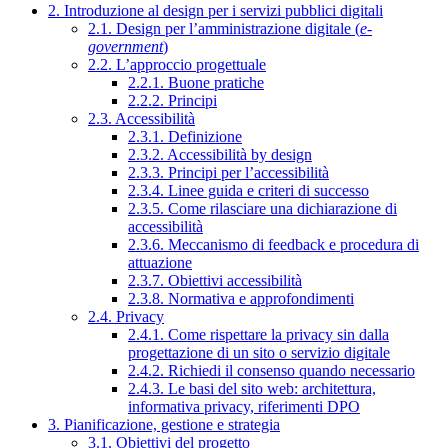
2. Introduzione al design per i servizi pubblici digitali
2.1. Design per l’amministrazione digitale (
e-
government
)
2.2. L’approccio progettuale
2.2.1. Buone pratiche
2.2.2. Principi
2.3. Accessibilità
2.3.1. Definizione
2.3.2. Accessibilità by design
2.3.3. Principi per l’accessibilità
2.3.4. Linee guida e criteri di successo
2.3.5. Come rilasciare una dichiarazione di
accessibilità
2.3.6. Meccanismo di feedback e procedura di
attuazione
2.3.7. Obiettivi accessibilità
2.3.8. Normativa e approfondimenti
2.4. Privacy
2.4.1. Come rispettare la privacy sin dalla
progettazione di un sito o servizio digitale
2.4.2. Richiedi il consenso quando necessario
2.4.3. Le basi del sito web: architettura,
informativa privacy, riferimenti DPO
3. Pianificazione, gestione e strategia
3.1. Obiettivi del progetto