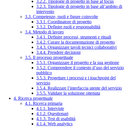
3.2.2. Tipologie di progetto in base al focus
3.2.3. Tipologie di progetto in base all’ambito di
intervento
3.3. Competenze, ruoli e figure coinvolte
3.3.1. Coordinatore di progetto
3.3.2. Definire ruoli e responsabilità
3.4. Metodo di lavoro
3.4.1. Definire processi, strumenti e rituali
3.4.2. Curare la documentazione di progetto
3.4.3. Organizzare tavoli tecnici collaborativi
3.4.4. Prendere decisioni
3.5. Il processo progettuale
3.5.1. Organizzare il progetto e la sua gestione
3.5.2. Comprendere il contesto d’uso del servizio
pubblico
3.5.3. Progettare i processi e i
touchpoint
del
servizio
3.5.4. Realizzare l’interfaccia utente del servizio
3.5.5. Validare la soluzione ottenuta
4. Ricerca progettuale
4.1. Ricerca primaria
4.1.1. Interviste
4.1.2. Questionari
4.1.3. Test di usabilità
4.1.4. Web analytics