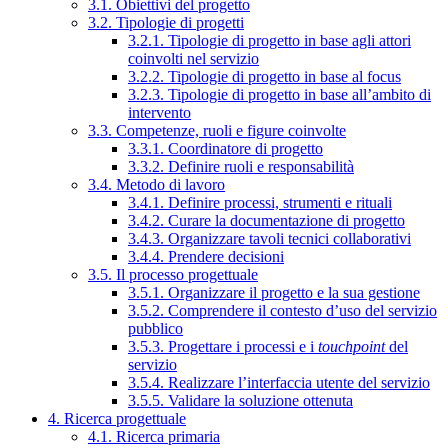
3.1. Obiettivi del progetto
3.2. Tipologie di progetti
3.2.1. Tipologie di progetto in base agli attori
coinvolti nel servizio
3.2.2. Tipologie di progetto in base al focus
3.2.3. Tipologie di progetto in base all’ambito di
intervento
3.3. Competenze, ruoli e figure coinvolte
3.3.1. Coordinatore di progetto
3.3.2. Definire ruoli e responsabilità
3.4. Metodo di lavoro
3.4.1. Definire processi, strumenti e rituali
3.4.2. Curare la documentazione di progetto
3.4.3. Organizzare tavoli tecnici collaborativi
3.4.4. Prendere decisioni
3.5. Il processo progettuale
3.5.1. Organizzare il progetto e la sua gestione
3.5.2. Comprendere il contesto d’uso del servizio
pubblico
3.5.3. Progettare i processi e i
touchpoint
del
servizio
3.5.4. Realizzare l’interfaccia utente del servizio
3.5.5. Validare la soluzione ottenuta
4. Ricerca progettuale
4.1. Ricerca primaria