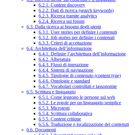
6.2.1. Content discovery
6.2.2. Dati di ricerca (search keywords)
6.2.3. Ricerca tramite analytics
6.2.4. Ricerca sui forum
6.3. Dalla ricerca ai bisogni degli utenti
6.3.1. User stories per definire i contenuti
6.3.2. Job stories per definire i contenuti
6.3.3. Criteri di accettazione
6.4. Architettura dell’informazione
6.4.1. Definire l’architettura dell’informazione
6.4.2. Alberatura
6.4.3. Flussi di interazione
6.4.4. Sistemi di navigazione
6.4.5. Tipologie di contenuto (content type)
6.4.6. Ontologie e standard
6.4.7. Vocabolari controllati e tassonomie
6.5. Scrittura e linguaggio
6.5.1. Come leggono le persone sul web
6.5.2. Le regole per un linguaggio semplice
6.5.3. Microtesti
6.5.4. Scrittura collaborativa
6.5.5. Content critique
6.5.6. Traduzione e localizzazione dei contenuti
6.6. Documenti