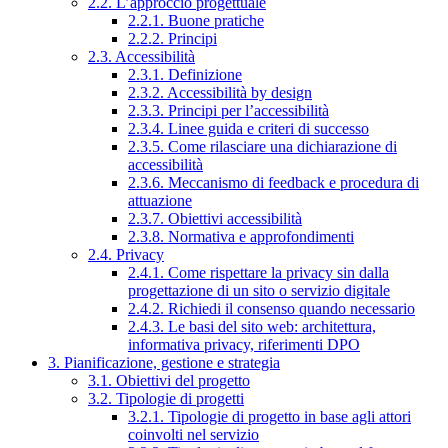
2.2. L’approccio progettuale
2.2.1. Buone pratiche
2.2.2. Principi
2.3. Accessibilità
2.3.1. Definizione
2.3.2. Accessibilità by design
2.3.3. Principi per l’accessibilità
2.3.4. Linee guida e criteri di successo
2.3.5. Come rilasciare una dichiarazione di
accessibilità
2.3.6. Meccanismo di feedback e procedura di
attuazione
2.3.7. Obiettivi accessibilità
2.3.8. Normativa e approfondimenti
2.4. Privacy
2.4.1. Come rispettare la privacy sin dalla
progettazione di un sito o servizio digitale
2.4.2. Richiedi il consenso quando necessario
2.4.3. Le basi del sito web: architettura,
informativa privacy, riferimenti DPO
3. Pianificazione, gestione e strategia
3.1. Obiettivi del progetto
3.2. Tipologie di progetti
3.2.1. Tipologie di progetto in base agli attori
coinvolti nel servizio