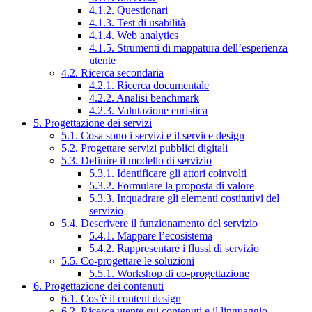
4.1.2. Questionari
4.1.3. Test di usabilità
4.1.4. Web analytics
4.1.5. Strumenti di mappatura dell’esperienza
utente
4.2. Ricerca secondaria
4.2.1. Ricerca documentale
4.2.2. Analisi benchmark
4.2.3. Valutazione euristica
5. Progettazione dei servizi
5.1. Cosa sono i servizi e il service design
5.2. Progettare servizi pubblici digitali
5.3. Definire il modello di servizio
5.3.1. Identificare gli attori coinvolti
5.3.2. Formulare la proposta di valore
5.3.3. Inquadrare gli elementi costitutivi del
servizio
5.4. Descrivere il funzionamento del servizio
5.4.1. Mappare l’ecosistema
5.4.2. Rappresentare i flussi di servizio
5.5. Co-progettare le soluzioni
5.5.1. Workshop di co-progettazione
6. Progettazione dei contenuti
6.1. Cos’è il content design
6.2. Ricerca utente sui contenuti e il linguaggio