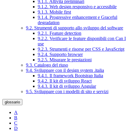
9.1.1. Attività preliminari
9.1.2. Web design responsivo e accessibile
9.1.3. Mobile first
9.1.4. Progressive enhancement e Graceful
degradation
9.2. Strumenti di supporto allo sviluppo del software
9.2.1. Feature detection
9.2.2. Verificare le feature disponibili con Can I
use
9.2.3. Strumenti e risorse per CSS e JavaScript
9.2.4. Supporto browser
9.2.5. Misurare le prestazioni
9.3. Catalogo del riuso
9.4. Sviluppare con il design system .italia
9.4.1. Il framework Bootstrap Italia
9.4.2. Il kit di sviluppo React
9.4.3. Il kit di sviluppo Angular
9.5. Sviluppare con i modelli di sito e servizi
glossario
A
B
C
D