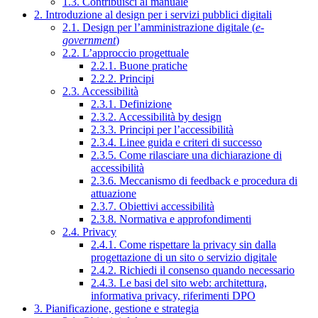
1.3. Contribuisci al manuale
2. Introduzione al design per i servizi pubblici digitali
2.1. Design per l’amministrazione digitale (
e-
government
)
2.2. L’approccio progettuale
2.2.1. Buone pratiche
2.2.2. Principi
2.3. Accessibilità
2.3.1. Definizione
2.3.2. Accessibilità by design
2.3.3. Principi per l’accessibilità
2.3.4. Linee guida e criteri di successo
2.3.5. Come rilasciare una dichiarazione di
accessibilità
2.3.6. Meccanismo di feedback e procedura di
attuazione
2.3.7. Obiettivi accessibilità
2.3.8. Normativa e approfondimenti
2.4. Privacy
2.4.1. Come rispettare la privacy sin dalla
progettazione di un sito o servizio digitale
2.4.2. Richiedi il consenso quando necessario
2.4.3. Le basi del sito web: architettura,
informativa privacy, riferimenti DPO
3. Pianificazione, gestione e strategia