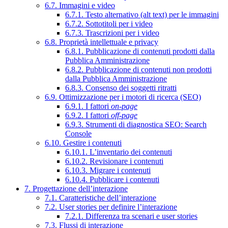
6.7. Immagini e video
6.7.1. Testo alternativo (alt text) per le immagini
6.7.2. Sottotitoli per i video
6.7.3. Trascrizioni per i video
6.8. Proprietà intellettuale e privacy
6.8.1. Pubblicazione di contenuti prodotti dalla
Pubblica Amministrazione
6.8.2. Pubblicazione di contenuti non prodotti
dalla Pubblica Amministrazione
6.8.3. Consenso dei soggetti ritratti
6.9. Ottimizzazione per i motori di ricerca (SEO)
6.9.1. I fattori
on-page
6.9.2. I fattori
off-page
6.9.3. Strumenti di diagnostica SEO: Search
Console
6.10. Gestire i contenuti
6.10.1. L’inventario dei contenuti
6.10.2. Revisionare i contenuti
6.10.3. Migrare i contenuti
6.10.4. Pubblicare i contenuti
7. Progettazione dell’interazione
7.1. Caratteristiche dell’interazione
7.2. User stories per definire l’interazione
7.2.1. Differenza tra scenari e user stories
7.3. Flussi di interazione