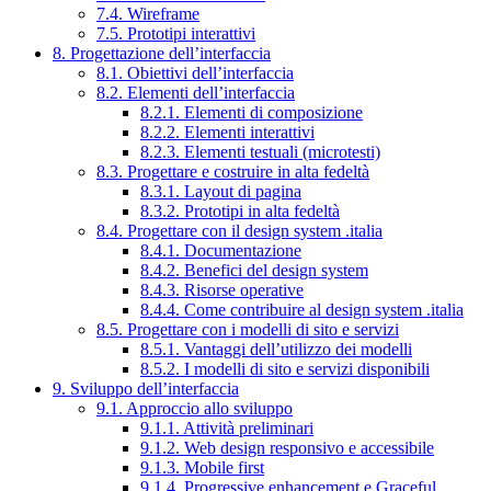
7.4. Wireframe
7.5. Prototipi interattivi
8. Progettazione dell’interfaccia
8.1. Obiettivi dell’interfaccia
8.2. Elementi dell’interfaccia
8.2.1. Elementi di composizione
8.2.2. Elementi interattivi
8.2.3. Elementi testuali (microtesti)
8.3. Progettare e costruire in alta fedeltà
8.3.1. Layout di pagina
8.3.2. Prototipi in alta fedeltà
8.4. Progettare con il design system .italia
8.4.1. Documentazione
8.4.2. Benefici del design system
8.4.3. Risorse operative
8.4.4. Come contribuire al design system .italia
8.5. Progettare con i modelli di sito e servizi
8.5.1. Vantaggi dell’utilizzo dei modelli
8.5.2. I modelli di sito e servizi disponibili
9. Sviluppo dell’interfaccia
9.1. Approccio allo sviluppo
9.1.1. Attività preliminari
9.1.2. Web design responsivo e accessibile
9.1.3. Mobile first
9.1.4. Progressive enhancement e Graceful