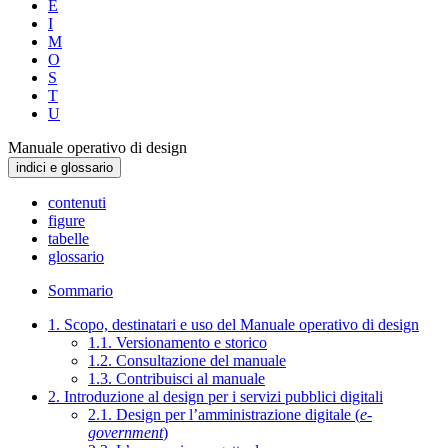
E
I
M
O
S
T
U
Manuale operativo di design
indici e glossario
contenuti
figure
tabelle
glossario
Sommario
1. Scopo, destinatari e uso del Manuale operativo di design
1.1. Versionamento e storico
1.2. Consultazione del manuale
1.3. Contribuisci al manuale
2. Introduzione al design per i servizi pubblici digitali
2.1. Design per l’amministrazione digitale (
e-
government
)