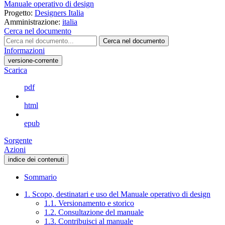
Manuale operativo di design
Progetto:
Designers Italia
Amministrazione:
italia
Cerca nel documento
Cerca nel documento
Informazioni
versione-corrente
Scarica
pdf
html
epub
Sorgente
Azioni
indice dei contenuti
Sommario
1. Scopo, destinatari e uso del Manuale operativo di design
1.1. Versionamento e storico
1.2. Consultazione del manuale
1.3. Contribuisci al manuale