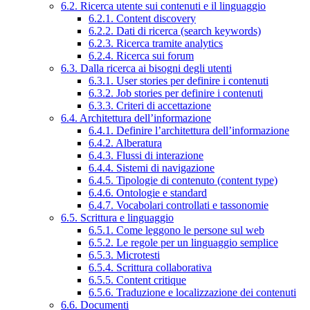
6.2. Ricerca utente sui contenuti e il linguaggio
6.2.1. Content discovery
6.2.2. Dati di ricerca (search keywords)
6.2.3. Ricerca tramite analytics
6.2.4. Ricerca sui forum
6.3. Dalla ricerca ai bisogni degli utenti
6.3.1. User stories per definire i contenuti
6.3.2. Job stories per definire i contenuti
6.3.3. Criteri di accettazione
6.4. Architettura dell’informazione
6.4.1. Definire l’architettura dell’informazione
6.4.2. Alberatura
6.4.3. Flussi di interazione
6.4.4. Sistemi di navigazione
6.4.5. Tipologie di contenuto (content type)
6.4.6. Ontologie e standard
6.4.7. Vocabolari controllati e tassonomie
6.5. Scrittura e linguaggio
6.5.1. Come leggono le persone sul web
6.5.2. Le regole per un linguaggio semplice
6.5.3. Microtesti
6.5.4. Scrittura collaborativa
6.5.5. Content critique
6.5.6. Traduzione e localizzazione dei contenuti
6.6. Documenti