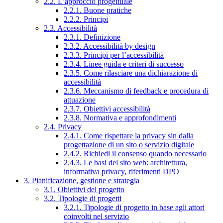
2.2. L’approccio progettuale
2.2.1. Buone pratiche
2.2.2. Principi
2.3. Accessibilità
2.3.1. Definizione
2.3.2. Accessibilità by design
2.3.3. Principi per l’accessibilità
2.3.4. Linee guida e criteri di successo
2.3.5. Come rilasciare una dichiarazione di
accessibilità
2.3.6. Meccanismo di feedback e procedura di
attuazione
2.3.7. Obiettivi accessibilità
2.3.8. Normativa e approfondimenti
2.4. Privacy
2.4.1. Come rispettare la privacy sin dalla
progettazione di un sito o servizio digitale
2.4.2. Richiedi il consenso quando necessario
2.4.3. Le basi del sito web: architettura,
informativa privacy, riferimenti DPO
3. Pianificazione, gestione e strategia
3.1. Obiettivi del progetto
3.2. Tipologie di progetti
3.2.1. Tipologie di progetto in base agli attori
coinvolti nel servizio