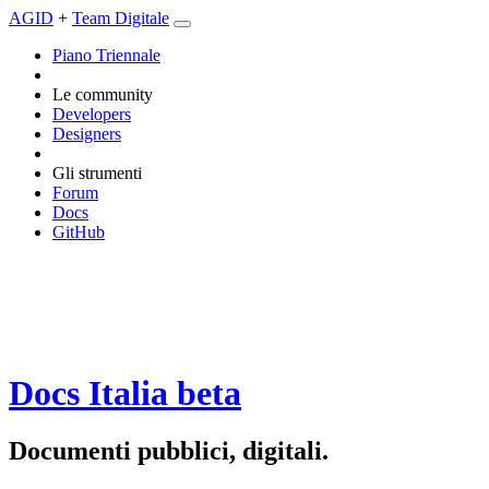
AGID
+
Team Digitale
Piano Triennale
Le community
Developers
Designers
Gli strumenti
Forum
Docs
GitHub
Docs Italia
beta
Documenti pubblici, digitali.