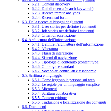
6.2.1. Content discovery
6.2.2. Dati di ricerca (search keywords)
6.2.3. Ricerca tramite analytics
6.2.4. Ricerca sui forum
6.3. Dalla ricerca ai bisogni degli utenti
6.3.1. User stories per definire i contenuti
6.3.2. Job stories per definire i contenuti
6.3.3. Criteri di accettazione
6.4. Architettura dell’informazione
6.4.1. Definire l’architettura dell’informazione
6.4.2. Alberatura
6.4.3. Flussi di interazione
6.4.4. Sistemi di navigazione
6.4.5. Tipologie di contenuto (content type)
6.4.6. Ontologie e standard
6.4.7. Vocabolari controllati e tassonomie
6.5. Scrittura e linguaggio
6.5.1. Come leggono le persone sul web
6.5.2. Le regole per un linguaggio semplice
6.5.3. Microtesti
6.5.4. Scrittura collaborativa
6.5.5. Content critique
6.5.6. Traduzione e localizzazione dei contenuti
6.6. Documenti