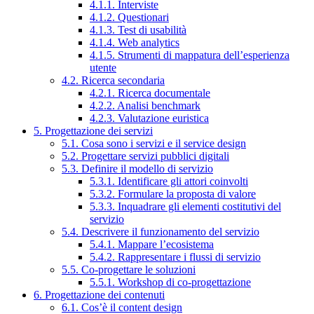
4.1.1. Interviste
4.1.2. Questionari
4.1.3. Test di usabilità
4.1.4. Web analytics
4.1.5. Strumenti di mappatura dell’esperienza
utente
4.2. Ricerca secondaria
4.2.1. Ricerca documentale
4.2.2. Analisi benchmark
4.2.3. Valutazione euristica
5. Progettazione dei servizi
5.1. Cosa sono i servizi e il service design
5.2. Progettare servizi pubblici digitali
5.3. Definire il modello di servizio
5.3.1. Identificare gli attori coinvolti
5.3.2. Formulare la proposta di valore
5.3.3. Inquadrare gli elementi costitutivi del
servizio
5.4. Descrivere il funzionamento del servizio
5.4.1. Mappare l’ecosistema
5.4.2. Rappresentare i flussi di servizio
5.5. Co-progettare le soluzioni
5.5.1. Workshop di co-progettazione
6. Progettazione dei contenuti
6.1. Cos’è il content design