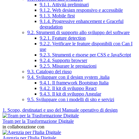
9.1.1. Attività preliminari
9.1.2. Web design responsivo e accessibile
9.1.3. Mobile first
9.1.4. Progressive enhancement e Graceful
degradation
9.2. Strumenti di supporto allo sviluppo del software
9.2.1. Feature detection
9.2.2. Verificare le feature disponibili con Can I
use
9.2.3. Strumenti e risorse per CSS e JavaScript
9.2.4. Supporto browser
9.2.5. Misurare le prestazioni
9.3. Catalogo del riuso
9.4. Sviluppare con il design system .italia
9.4.1. Il framework Bootstrap Italia
9.4.2. Il kit di sviluppo React
9.4.3. Il kit di sviluppo Angular
9.5. Sviluppare con i modelli di sito e servizi
1. Scopo, destinatari e uso del Manuale operativo di design
Team per la Trasformazione Digitale
in collaborazione con
Agenzia per l'Italia Digitale