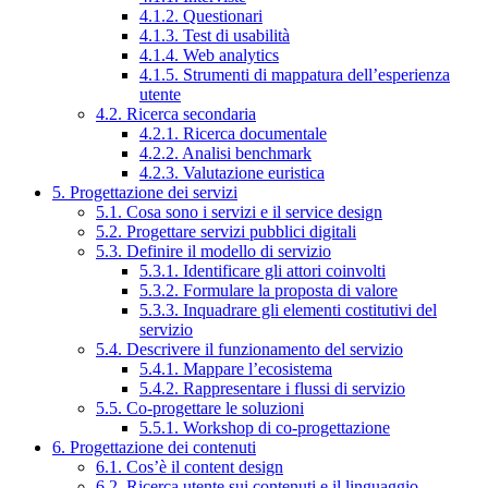
4.1.2. Questionari
4.1.3. Test di usabilità
4.1.4. Web analytics
4.1.5. Strumenti di mappatura dell’esperienza
utente
4.2. Ricerca secondaria
4.2.1. Ricerca documentale
4.2.2. Analisi benchmark
4.2.3. Valutazione euristica
5. Progettazione dei servizi
5.1. Cosa sono i servizi e il service design
5.2. Progettare servizi pubblici digitali
5.3. Definire il modello di servizio
5.3.1. Identificare gli attori coinvolti
5.3.2. Formulare la proposta di valore
5.3.3. Inquadrare gli elementi costitutivi del
servizio
5.4. Descrivere il funzionamento del servizio
5.4.1. Mappare l’ecosistema
5.4.2. Rappresentare i flussi di servizio
5.5. Co-progettare le soluzioni
5.5.1. Workshop di co-progettazione
6. Progettazione dei contenuti
6.1. Cos’è il content design
6.2. Ricerca utente sui contenuti e il linguaggio