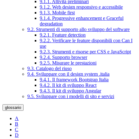
9.1.1. Attività preliminari
9.1.2. Web design responsivo e accessibile
9.1.3. Mobile first
9.1.4. Progressive enhancement e Graceful
degradation
9.2. Strumenti di supporto allo sviluppo del software
9.2.1. Feature detection
9.2.2. Verificare le feature disponibili con Can I
use
9.2.3. Strumenti e risorse per CSS e JavaScript
9.2.4. Supporto browser
9.2.5. Misurare le prestazioni
9.3. Catalogo del riuso
9.4. Sviluppare con il design system .italia
9.4.1. Il framework Bootstrap Italia
9.4.2. Il kit di sviluppo React
9.4.3. Il kit di sviluppo Angular
9.5. Sviluppare con i modelli di sito e servizi
glossario
A
B
C
D