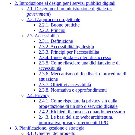
2. Introduzione al design per i servizi pubblici digitali
2.1. Design per l’amministrazione digitale (
e-
government
)
2.2. L’approccio progettuale
2.2.1. Buone pratiche
2.2.2. Principi
2.3. Accessibilità
2.3.1. Definizione
2.3.2. Accessibilità by design
2.3.3. Principi per l’accessibilità
2.3.4. Linee guida e criteri di successo
2.3.5. Come rilasciare una dichiarazione di
accessibilità
2.3.6. Meccanismo di feedback e procedura di
attuazione
2.3.7. Obiettivi accessibilità
2.3.8. Normativa e approfondimenti
2.4. Privacy
2.4.1. Come rispettare la privacy sin dalla
progettazione di un sito o servizio digitale
2.4.2. Richiedi il consenso quando necessario
2.4.3. Le basi del sito web: architettura,
informativa privacy, riferimenti DPO
3. Pianificazione, gestione e strategia
3.1. Obiettivi del progetto