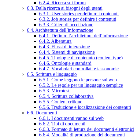
6.2.4. Ricerca sui forum
6.3. Dalla ricerca ai bisogni degli utenti
6.3.1. User stories per definire i contenuti
6.3.2. Job stories per definire i contenuti
6.3.3. Criteri di accettazione
6.4. Architettura dell’informazione
6.4.1. Definire l’architettura dell’informazione
6.4.2. Alberatura
6.4.3. Flussi di interazione
6.4.4. Sistemi di navigazione
6.4.5. Tipologie di contenuto (content type)
6.4.6. Ontologie e standard
6.4.7. Vocabolari controllati e tassonomie
6.5. Scrittura e linguaggio
6.5.1. Come leggono le persone sul web
6.5.2. Le regole per un linguaggio semplice
6.5.3. Microtesti
6.5.4. Scrittura collaborativa
6.5.5. Content critique
6.5.6. Traduzione e localizzazione dei contenuti
6.6. Documenti
6.6.1. I documenti vanno sul web
6.6.2. Tipi di documenti
6.6.3. Formato di lettura dei documenti elettronici
6.6.4. Modalità di produzione dei documenti