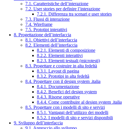
7.1. Caratteristiche dell’interazione
7.2. User stories per definire l’interazione
7.2.1. Differenza tra scenari e user stories
7.3. Flussi di interazione
7.4. Wireframe
7.5. Prototipi interattivi
8. Progettazione dell’interfaccia
8.1. Obiettivi dell’interfaccia
8.2. Elementi dell’interfaccia
8.2.1. Elementi di composizione
8.2.2. Elementi interattivi
8.2.3. Elementi testuali (microtesti)
8.3. Progettare e costruire in alta fedeltà
8.3.1. Layout di pagina
8.3.2. Prototipi in alta fedeltà
8.4. Progettare con il design system .italia
8.4.1. Documentazione
8.4.2. Benefici del design system
8.4.3. Risorse operative
8.4.4. Come contribuire al design system .italia
8.5. Progettare con i modelli di sito e servizi
8.5.1. Vantaggi dell’utilizzo dei modelli
8.5.2. I modelli di sito e servizi disponibili
9. Sviluppo dell’interfaccia
9.1. Approccio allo sviluppo