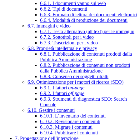
6.6.1. I documenti vanno sul web
6.6.2. Tipi di documenti
6.6.3. Formato di lettura dei documenti elettronici
6.6.4. Modalità di produzione dei documenti
6.7. Immagini e video
6.7.1. Testo alternativo (alt text) per le immagini
6.7.2. Sottotitoli per i video
6.7.3. Trascrizioni per i video
6.8. Proprietà intellettuale e privacy
6.8.1. Pubblicazione di contenuti prodotti dalla
Pubblica Amministrazione
6.8.2. Pubblicazione di contenuti non prodotti
dalla Pubblica Amministrazione
6.8.3. Consenso dei soggetti ritratti
6.9. Ottimizzazione per i motori di ricerca (SEO)
6.9.1. I fattori
on-page
6.9.2. I fattori
off-page
6.9.3. Strumenti di diagnostica SEO: Search
Console
6.10. Gestire i contenuti
6.10.1. L’inventario dei contenuti
6.10.2. Revisionare i contenuti
6.10.3. Migrare i contenuti
6.10.4. Pubblicare i contenuti
7. Progettazione dell’interazione