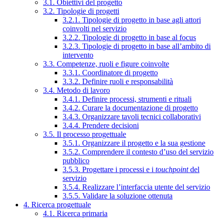
3.1. Obiettivi del progetto
3.2. Tipologie di progetti
3.2.1. Tipologie di progetto in base agli attori
coinvolti nel servizio
3.2.2. Tipologie di progetto in base al focus
3.2.3. Tipologie di progetto in base all’ambito di
intervento
3.3. Competenze, ruoli e figure coinvolte
3.3.1. Coordinatore di progetto
3.3.2. Definire ruoli e responsabilità
3.4. Metodo di lavoro
3.4.1. Definire processi, strumenti e rituali
3.4.2. Curare la documentazione di progetto
3.4.3. Organizzare tavoli tecnici collaborativi
3.4.4. Prendere decisioni
3.5. Il processo progettuale
3.5.1. Organizzare il progetto e la sua gestione
3.5.2. Comprendere il contesto d’uso del servizio
pubblico
3.5.3. Progettare i processi e i
touchpoint
del
servizio
3.5.4. Realizzare l’interfaccia utente del servizio
3.5.5. Validare la soluzione ottenuta
4. Ricerca progettuale
4.1. Ricerca primaria