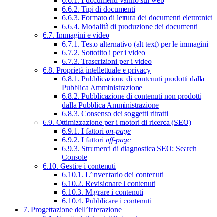
6.6.1. I documenti vanno sul web
6.6.2. Tipi di documenti
6.6.3. Formato di lettura dei documenti elettronici
6.6.4. Modalità di produzione dei documenti
6.7. Immagini e video
6.7.1. Testo alternativo (alt text) per le immagini
6.7.2. Sottotitoli per i video
6.7.3. Trascrizioni per i video
6.8. Proprietà intellettuale e privacy
6.8.1. Pubblicazione di contenuti prodotti dalla
Pubblica Amministrazione
6.8.2. Pubblicazione di contenuti non prodotti
dalla Pubblica Amministrazione
6.8.3. Consenso dei soggetti ritratti
6.9. Ottimizzazione per i motori di ricerca (SEO)
6.9.1. I fattori
on-page
6.9.2. I fattori
off-page
6.9.3. Strumenti di diagnostica SEO: Search
Console
6.10. Gestire i contenuti
6.10.1. L’inventario dei contenuti
6.10.2. Revisionare i contenuti
6.10.3. Migrare i contenuti
6.10.4. Pubblicare i contenuti
7. Progettazione dell’interazione