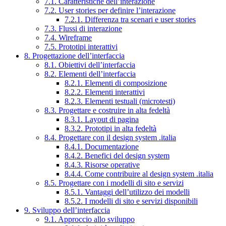
7.1. Caratteristiche dell’interazione
7.2. User stories per definire l’interazione
7.2.1. Differenza tra scenari e user stories
7.3. Flussi di interazione
7.4. Wireframe
7.5. Prototipi interattivi
8. Progettazione dell’interfaccia
8.1. Obiettivi dell’interfaccia
8.2. Elementi dell’interfaccia
8.2.1. Elementi di composizione
8.2.2. Elementi interattivi
8.2.3. Elementi testuali (microtesti)
8.3. Progettare e costruire in alta fedeltà
8.3.1. Layout di pagina
8.3.2. Prototipi in alta fedeltà
8.4. Progettare con il design system .italia
8.4.1. Documentazione
8.4.2. Benefici del design system
8.4.3. Risorse operative
8.4.4. Come contribuire al design system .italia
8.5. Progettare con i modelli di sito e servizi
8.5.1. Vantaggi dell’utilizzo dei modelli
8.5.2. I modelli di sito e servizi disponibili
9. Sviluppo dell’interfaccia
9.1. Approccio allo sviluppo