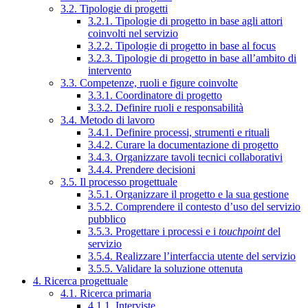
3.2. Tipologie di progetti
3.2.1. Tipologie di progetto in base agli attori
coinvolti nel servizio
3.2.2. Tipologie di progetto in base al focus
3.2.3. Tipologie di progetto in base all’ambito di
intervento
3.3. Competenze, ruoli e figure coinvolte
3.3.1. Coordinatore di progetto
3.3.2. Definire ruoli e responsabilità
3.4. Metodo di lavoro
3.4.1. Definire processi, strumenti e rituali
3.4.2. Curare la documentazione di progetto
3.4.3. Organizzare tavoli tecnici collaborativi
3.4.4. Prendere decisioni
3.5. Il processo progettuale
3.5.1. Organizzare il progetto e la sua gestione
3.5.2. Comprendere il contesto d’uso del servizio
pubblico
3.5.3. Progettare i processi e i
touchpoint
del
servizio
3.5.4. Realizzare l’interfaccia utente del servizio
3.5.5. Validare la soluzione ottenuta
4. Ricerca progettuale
4.1. Ricerca primaria
4.1.1. Interviste