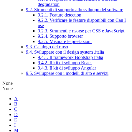
degradation
9.2. Strumenti di supporto allo sviluppo del software
9.2.1. Feature detection
9.2.2. Verificare le feature disponibili con Can I
use
9.2.3. Strumenti e risorse per CSS e JavaScript
9.2.4. Supporto browser
9.2.5. Misurare le prestazioni
9.3. Catalogo del riuso
9.4. Sviluppare con il design system .italia
9.4.1. Il framework Bootstrap Italia
9.4.2. Il kit di sviluppo React
9.4.3. Il kit di sviluppo Angular
9.5. Sviluppare con i modelli di sito e servizi
None
None
A
B
C
D
E
I
M