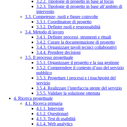
3.2.2. Tipologie di progetto in base al focus
3.2.3. Tipologie di progetto in base all’ambito di
intervento
3.3. Competenze, ruoli e figure coinvolte
3.3.1. Coordinatore di progetto
3.3.2. Definire ruoli e responsabilità
3.4. Metodo di lavoro
3.4.1. Definire processi, strumenti e rituali
3.4.2. Curare la documentazione di progetto
3.4.3. Organizzare tavoli tecnici collaborativi
3.4.4. Prendere decisioni
3.5. Il processo progettuale
3.5.1. Organizzare il progetto e la sua gestione
3.5.2. Comprendere il contesto d’uso del servizio
pubblico
3.5.3. Progettare i processi e i
touchpoint
del
servizio
3.5.4. Realizzare l’interfaccia utente del servizio
3.5.5. Validare la soluzione ottenuta
4. Ricerca progettuale
4.1. Ricerca primaria
4.1.1. Interviste
4.1.2. Questionari
4.1.3. Test di usabilità
4.1.4. Web analytics