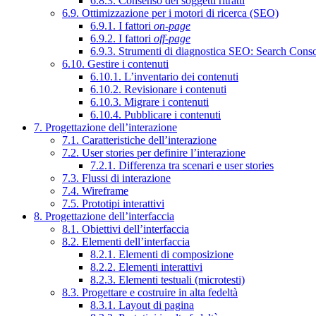
6.8.3. Consenso dei soggetti ritratti
6.9. Ottimizzazione per i motori di ricerca (SEO)
6.9.1. I fattori
on-page
6.9.2. I fattori
off-page
6.9.3. Strumenti di diagnostica SEO: Search Cons
6.10. Gestire i contenuti
6.10.1. L’inventario dei contenuti
6.10.2. Revisionare i contenuti
6.10.3. Migrare i contenuti
6.10.4. Pubblicare i contenuti
7. Progettazione dell’interazione
7.1. Caratteristiche dell’interazione
7.2. User stories per definire l’interazione
7.2.1. Differenza tra scenari e user stories
7.3. Flussi di interazione
7.4. Wireframe
7.5. Prototipi interattivi
8. Progettazione dell’interfaccia
8.1. Obiettivi dell’interfaccia
8.2. Elementi dell’interfaccia
8.2.1. Elementi di composizione
8.2.2. Elementi interattivi
8.2.3. Elementi testuali (microtesti)
8.3. Progettare e costruire in alta fedeltà
8.3.1. Layout di pagina