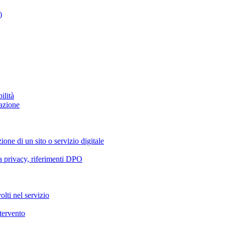
)
ilità
azione
ione di un sito o servizio digitale
va privacy, riferimenti DPO
olti nel servizio
ntervento