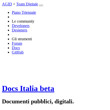
AGID
+
Team Digitale
Piano Triennale
Le community
Developers
Designers
Gli strumenti
Forum
Docs
GitHub
Docs Italia
beta
Documenti pubblici, digitali.