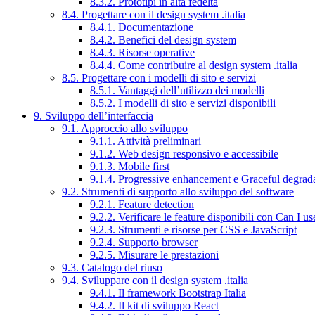
8.3.2. Prototipi in alta fedeltà
8.4. Progettare con il design system .italia
8.4.1. Documentazione
8.4.2. Benefici del design system
8.4.3. Risorse operative
8.4.4. Come contribuire al design system .italia
8.5. Progettare con i modelli di sito e servizi
8.5.1. Vantaggi dell’utilizzo dei modelli
8.5.2. I modelli di sito e servizi disponibili
9. Sviluppo dell’interfaccia
9.1. Approccio allo sviluppo
9.1.1. Attività preliminari
9.1.2. Web design responsivo e accessibile
9.1.3. Mobile first
9.1.4. Progressive enhancement e Graceful degrad
9.2. Strumenti di supporto allo sviluppo del software
9.2.1. Feature detection
9.2.2. Verificare le feature disponibili con Can I us
9.2.3. Strumenti e risorse per CSS e JavaScript
9.2.4. Supporto browser
9.2.5. Misurare le prestazioni
9.3. Catalogo del riuso
9.4. Sviluppare con il design system .italia
9.4.1. Il framework Bootstrap Italia
9.4.2. Il kit di sviluppo React