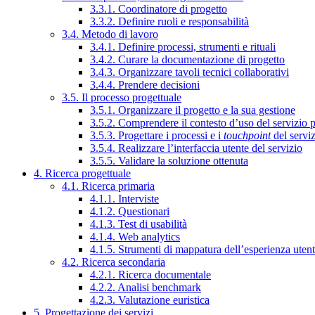
3.3.1. Coordinatore di progetto
3.3.2. Definire ruoli e responsabilità
3.4. Metodo di lavoro
3.4.1. Definire processi, strumenti e rituali
3.4.2. Curare la documentazione di progetto
3.4.3. Organizzare tavoli tecnici collaborativi
3.4.4. Prendere decisioni
3.5. Il processo progettuale
3.5.1. Organizzare il progetto e la sua gestione
3.5.2. Comprendere il contesto d’uso del servizio 
3.5.3. Progettare i processi e i
touchpoint
del servi
3.5.4. Realizzare l’interfaccia utente del servizio
3.5.5. Validare la soluzione ottenuta
4. Ricerca progettuale
4.1. Ricerca primaria
4.1.1. Interviste
4.1.2. Questionari
4.1.3. Test di usabilità
4.1.4. Web analytics
4.1.5. Strumenti di mappatura dell’esperienza uten
4.2. Ricerca secondaria
4.2.1. Ricerca documentale
4.2.2. Analisi benchmark
4.2.3. Valutazione euristica
5. Progettazione dei servizi