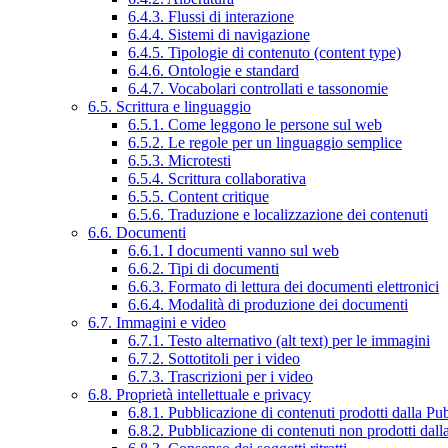
6.4.3. Flussi di interazione
6.4.4. Sistemi di navigazione
6.4.5. Tipologie di contenuto (content type)
6.4.6. Ontologie e standard
6.4.7. Vocabolari controllati e tassonomie
6.5. Scrittura e linguaggio
6.5.1. Come leggono le persone sul web
6.5.2. Le regole per un linguaggio semplice
6.5.3. Microtesti
6.5.4. Scrittura collaborativa
6.5.5. Content critique
6.5.6. Traduzione e localizzazione dei contenuti
6.6. Documenti
6.6.1. I documenti vanno sul web
6.6.2. Tipi di documenti
6.6.3. Formato di lettura dei documenti elettronici
6.6.4. Modalità di produzione dei documenti
6.7. Immagini e video
6.7.1. Testo alternativo (alt text) per le immagini
6.7.2. Sottotitoli per i video
6.7.3. Trascrizioni per i video
6.8. Proprietà intellettuale e privacy
6.8.1. Pubblicazione di contenuti prodotti dalla P
6.8.2. Pubblicazione di contenuti non prodotti dal