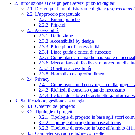
2. Introduzione al design per i servizi pubblici digitali
2.1. Design per l’amministrazione digitale (
e-government
2.2. L’approccio progettuale
2.2.1. Buone pratiche
2.2.2. Principi
2.3. Accessibilità
2.3.1. Definizione
2.3.2. Accessibilità by design
2.3.3. Principi per l’accessibilità
2.3.4. Linee guida e criteri di successo
2.3.5. Come rilasciare una dichiarazione di accessib
2.3.6. Meccanismo di feedback e procedura di attu
2.3.7. Obiettivi accessibilità
2.3.8. Normativa e approfondimenti
2.4. Privacy
2.4.1. Come rispettare la privacy sin dalla progettaz
2.4.2. Richiedi il consenso quando necessario
2.4.3. Le basi del sito web: architettura, informati
3. Pianificazione, gestione e strategia
3.1. Obiettivi del progetto
3.2. Tipologie di progetti
3.2.1. Tipologie di progetto in base agli attori coinv
3.2.2. Tipologie di progetto in base al focus
3.2.3. Tipologie di progetto in base all’ambito di i
3.3. Competenze, ruoli e figure coinvolte