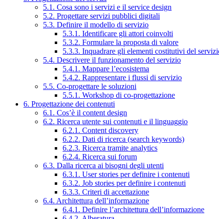
5.1. Cosa sono i servizi e il service design
5.2. Progettare servizi pubblici digitali
5.3. Definire il modello di servizio
5.3.1. Identificare gli attori coinvolti
5.3.2. Formulare la proposta di valore
5.3.3. Inquadrare gli elementi costitutivi del serviz
5.4. Descrivere il funzionamento del servizio
5.4.1. Mappare l’ecosistema
5.4.2. Rappresentare i flussi di servizio
5.5. Co-progettare le soluzioni
5.5.1. Workshop di co-progettazione
6. Progettazione dei contenuti
6.1. Cos’è il content design
6.2. Ricerca utente sui contenuti e il linguaggio
6.2.1. Content discovery
6.2.2. Dati di ricerca (search keywords)
6.2.3. Ricerca tramite analytics
6.2.4. Ricerca sui forum
6.3. Dalla ricerca ai bisogni degli utenti
6.3.1. User stories per definire i contenuti
6.3.2. Job stories per definire i contenuti
6.3.3. Criteri di accettazione
6.4. Architettura dell’informazione
6.4.1. Definire l’architettura dell’informazione
6.4.2. Alberatura