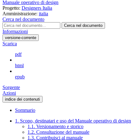
Manuale operativo di design
Progetto:
Designers Italia
Amministrazione:
italia
Cerca nel documento
Cerca nel documento
Informazioni
versione-corrente
Scarica
pdf
html
epub
Sorgente
Azioni
indice dei contenuti
Sommario
1. Scopo, destinatari e uso del Manuale operativo di design
1.1. Versionamento e storico
1.2. Consultazione del manuale
1.3. Contribuisci al manuale