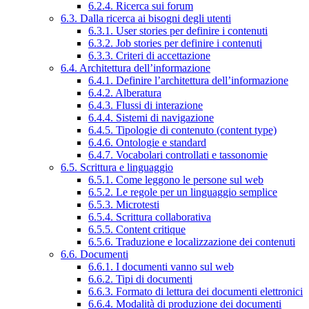
6.2.4. Ricerca sui forum
6.3. Dalla ricerca ai bisogni degli utenti
6.3.1. User stories per definire i contenuti
6.3.2. Job stories per definire i contenuti
6.3.3. Criteri di accettazione
6.4. Architettura dell’informazione
6.4.1. Definire l’architettura dell’informazione
6.4.2. Alberatura
6.4.3. Flussi di interazione
6.4.4. Sistemi di navigazione
6.4.5. Tipologie di contenuto (content type)
6.4.6. Ontologie e standard
6.4.7. Vocabolari controllati e tassonomie
6.5. Scrittura e linguaggio
6.5.1. Come leggono le persone sul web
6.5.2. Le regole per un linguaggio semplice
6.5.3. Microtesti
6.5.4. Scrittura collaborativa
6.5.5. Content critique
6.5.6. Traduzione e localizzazione dei contenuti
6.6. Documenti
6.6.1. I documenti vanno sul web
6.6.2. Tipi di documenti
6.6.3. Formato di lettura dei documenti elettronici
6.6.4. Modalità di produzione dei documenti