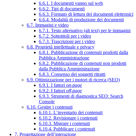
6.6.1. I documenti vanno sul web
6.6.2. Tipi di documenti
6.6.3. Formato di lettura dei documenti elettronici
6.6.4. Modalità di produzione dei documenti
6.7. Immagini e video
6.7.1. Testo alternativo (alt text) per le immagini
6.7.2. Sottotitoli per i video
6.7.3. Trascrizioni per i video
6.8. Proprietà intellettuale e privacy
6.8.1. Pubblicazione di contenuti prodotti dalla
Pubblica Amministrazione
6.8.2. Pubblicazione di contenuti non prodotti
dalla Pubblica Amministrazione
6.8.3. Consenso dei soggetti ritratti
6.9. Ottimizzazione per i motori di ricerca (SEO)
6.9.1. I fattori
on-page
6.9.2. I fattori
off-page
6.9.3. Strumenti di diagnostica SEO: Search
Console
6.10. Gestire i contenuti
6.10.1. L’inventario dei contenuti
6.10.2. Revisionare i contenuti
6.10.3. Migrare i contenuti
6.10.4. Pubblicare i contenuti
7. Progettazione dell’interazione