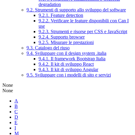
degradation
9.2. Strumenti di supporto allo sviluppo del software
9.2.1. Feature detection
9.2.2. Verificare le feature disponibili con Can I
use
9.2.3. Strumenti e risorse per CSS e JavaScript
9.2.4. Supporto browser
9.2.5. Misurare le prestazioni
9.3. Catalogo del riuso
9.4. Sviluppare con il design system .italia
9.4.1. Il framework Bootstrap Italia
9.4.2. Il kit di sviluppo React
9.4.3. Il kit di sviluppo Angular
9.5. Sviluppare con i modelli di sito e servizi
None
None
A
B
C
D
E
I
M