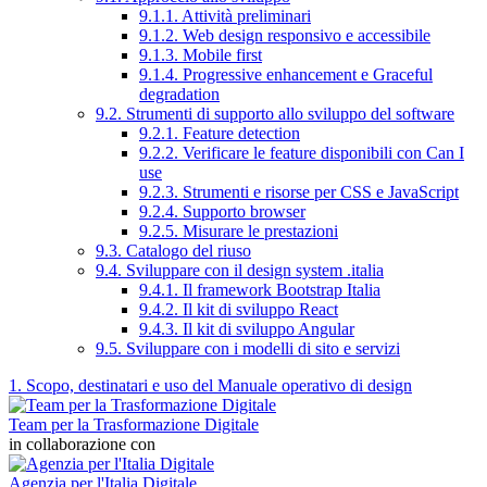
9.1.1. Attività preliminari
9.1.2. Web design responsivo e accessibile
9.1.3. Mobile first
9.1.4. Progressive enhancement e Graceful
degradation
9.2. Strumenti di supporto allo sviluppo del software
9.2.1. Feature detection
9.2.2. Verificare le feature disponibili con Can I
use
9.2.3. Strumenti e risorse per CSS e JavaScript
9.2.4. Supporto browser
9.2.5. Misurare le prestazioni
9.3. Catalogo del riuso
9.4. Sviluppare con il design system .italia
9.4.1. Il framework Bootstrap Italia
9.4.2. Il kit di sviluppo React
9.4.3. Il kit di sviluppo Angular
9.5. Sviluppare con i modelli di sito e servizi
1. Scopo, destinatari e uso del Manuale operativo di design
Team per la Trasformazione Digitale
in collaborazione con
Agenzia per l'Italia Digitale