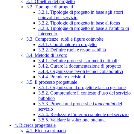
3.1. Obiettivi del progetto
3.2. Tipologie di progetti
3.2.1. Tipologie di progetto in base agli attori
coinvolti nel servizio
3.2.2. Tipologie di progetto in base al focus
3.2.3. Tipologie di progetto in base all’ambito di
intervento
3.3. Competenze, ruoli e figure coinvolte
3.3.1. Coordinatore di progetto
3.3.2. Definire ruoli e responsabilità
3.4. Metodo di lavoro
3.4.1. Definire processi, strumenti e rituali
3.4.2. Curare la documentazione di progetto
3.4.3. Organizzare tavoli tecnici collaborativi
3.4.4. Prendere decisioni
3.5. Il processo progettuale
3.5.1. Organizzare il progetto e la sua gestione
3.5.2. Comprendere il contesto d’uso del servizio
pubblico
3.5.3. Progettare i processi e i
touchpoint
del
servizio
3.5.4. Realizzare l’interfaccia utente del servizio
3.5.5. Validare la soluzione ottenuta
4. Ricerca progettuale
4.1. Ricerca primaria