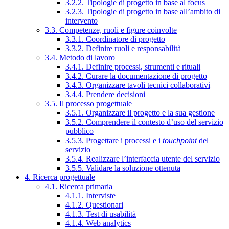
3.2.2. Tipologie di progetto in base al focus
3.2.3. Tipologie di progetto in base all’ambito di
intervento
3.3. Competenze, ruoli e figure coinvolte
3.3.1. Coordinatore di progetto
3.3.2. Definire ruoli e responsabilità
3.4. Metodo di lavoro
3.4.1. Definire processi, strumenti e rituali
3.4.2. Curare la documentazione di progetto
3.4.3. Organizzare tavoli tecnici collaborativi
3.4.4. Prendere decisioni
3.5. Il processo progettuale
3.5.1. Organizzare il progetto e la sua gestione
3.5.2. Comprendere il contesto d’uso del servizio
pubblico
3.5.3. Progettare i processi e i
touchpoint
del
servizio
3.5.4. Realizzare l’interfaccia utente del servizio
3.5.5. Validare la soluzione ottenuta
4. Ricerca progettuale
4.1. Ricerca primaria
4.1.1. Interviste
4.1.2. Questionari
4.1.3. Test di usabilità
4.1.4. Web analytics