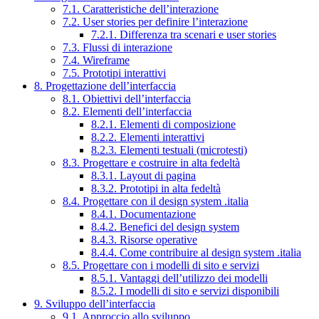
7.1. Caratteristiche dell’interazione
7.2. User stories per definire l’interazione
7.2.1. Differenza tra scenari e user stories
7.3. Flussi di interazione
7.4. Wireframe
7.5. Prototipi interattivi
8. Progettazione dell’interfaccia
8.1. Obiettivi dell’interfaccia
8.2. Elementi dell’interfaccia
8.2.1. Elementi di composizione
8.2.2. Elementi interattivi
8.2.3. Elementi testuali (microtesti)
8.3. Progettare e costruire in alta fedeltà
8.3.1. Layout di pagina
8.3.2. Prototipi in alta fedeltà
8.4. Progettare con il design system .italia
8.4.1. Documentazione
8.4.2. Benefici del design system
8.4.3. Risorse operative
8.4.4. Come contribuire al design system .italia
8.5. Progettare con i modelli di sito e servizi
8.5.1. Vantaggi dell’utilizzo dei modelli
8.5.2. I modelli di sito e servizi disponibili
9. Sviluppo dell’interfaccia
9.1. Approccio allo sviluppo