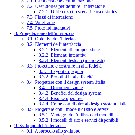
7.1. Caratteristiche dell’interazione
7.2. User stories per definire l’interazione
7.2.1. Differenza tra scenari e user stories
7.3. Flussi di interazione
7.4. Wireframe
7.5. Prototipi interattivi
8. Progettazione dell’interfaccia
8.1. Obiettivi dell’interfaccia
8.2. Elementi dell’interfaccia
8.2.1. Elementi di composizione
8.2.2. Elementi interattivi
8.2.3. Elementi testuali (microtesti)
8.3. Progettare e costruire in alta fedeltà
8.3.1. Layout di pagina
8.3.2. Prototipi in alta fedeltà
8.4. Progettare con il design system .italia
8.4.1. Documentazione
8.4.2. Benefici del design system
8.4.3. Risorse operative
8.4.4. Come contribuire al design system .italia
8.5. Progettare con i modelli di sito e servizi
8.5.1. Vantaggi dell’utilizzo dei modelli
8.5.2. I modelli di sito e servizi disponibili
9. Sviluppo dell’interfaccia
9.1. Approccio allo sviluppo