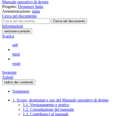
Manuale operativo di design
Progetto:
Designers Italia
Amministrazione:
italia
Cerca nel documento
Cerca nel documento
Informazioni
versione-corrente
Scarica
pdf
html
epub
Sorgente
Azioni
indice dei contenuti
Sommario
1. Scopo, destinatari e uso del Manuale operativo di design
1.1. Versionamento e storico
1.2. Consultazione del manuale
1.3. Contribuisci al manuale