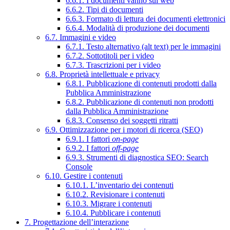
6.6.1. I documenti vanno sul web
6.6.2. Tipi di documenti
6.6.3. Formato di lettura dei documenti elettronici
6.6.4. Modalità di produzione dei documenti
6.7. Immagini e video
6.7.1. Testo alternativo (alt text) per le immagini
6.7.2. Sottotitoli per i video
6.7.3. Trascrizioni per i video
6.8. Proprietà intellettuale e privacy
6.8.1. Pubblicazione di contenuti prodotti dalla
Pubblica Amministrazione
6.8.2. Pubblicazione di contenuti non prodotti
dalla Pubblica Amministrazione
6.8.3. Consenso dei soggetti ritratti
6.9. Ottimizzazione per i motori di ricerca (SEO)
6.9.1. I fattori
on-page
6.9.2. I fattori
off-page
6.9.3. Strumenti di diagnostica SEO: Search
Console
6.10. Gestire i contenuti
6.10.1. L’inventario dei contenuti
6.10.2. Revisionare i contenuti
6.10.3. Migrare i contenuti
6.10.4. Pubblicare i contenuti
7. Progettazione dell’interazione