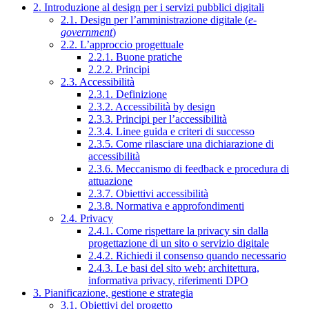
2. Introduzione al design per i servizi pubblici digitali
2.1. Design per l’amministrazione digitale (
e-
government
)
2.2. L’approccio progettuale
2.2.1. Buone pratiche
2.2.2. Principi
2.3. Accessibilità
2.3.1. Definizione
2.3.2. Accessibilità by design
2.3.3. Principi per l’accessibilità
2.3.4. Linee guida e criteri di successo
2.3.5. Come rilasciare una dichiarazione di
accessibilità
2.3.6. Meccanismo di feedback e procedura di
attuazione
2.3.7. Obiettivi accessibilità
2.3.8. Normativa e approfondimenti
2.4. Privacy
2.4.1. Come rispettare la privacy sin dalla
progettazione di un sito o servizio digitale
2.4.2. Richiedi il consenso quando necessario
2.4.3. Le basi del sito web: architettura,
informativa privacy, riferimenti DPO
3. Pianificazione, gestione e strategia
3.1. Obiettivi del progetto