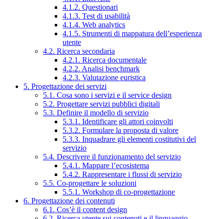
4.1.2. Questionari
4.1.3. Test di usabilità
4.1.4. Web analytics
4.1.5. Strumenti di mappatura dell’esperienza
utente
4.2. Ricerca secondaria
4.2.1. Ricerca documentale
4.2.2. Analisi benchmark
4.2.3. Valutazione euristica
5. Progettazione dei servizi
5.1. Cosa sono i servizi e il service design
5.2. Progettare servizi pubblici digitali
5.3. Definire il modello di servizio
5.3.1. Identificare gli attori coinvolti
5.3.2. Formulare la proposta di valore
5.3.3. Inquadrare gli elementi costitutivi del
servizio
5.4. Descrivere il funzionamento del servizio
5.4.1. Mappare l’ecosistema
5.4.2. Rappresentare i flussi di servizio
5.5. Co-progettare le soluzioni
5.5.1. Workshop di co-progettazione
6. Progettazione dei contenuti
6.1. Cos’è il content design
6.2. Ricerca utente sui contenuti e il linguaggio