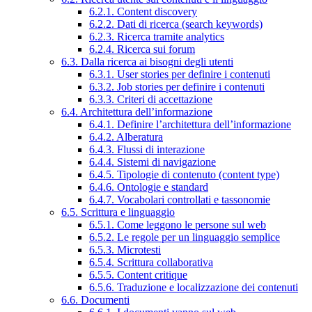
6.2.1. Content discovery
6.2.2. Dati di ricerca (search keywords)
6.2.3. Ricerca tramite analytics
6.2.4. Ricerca sui forum
6.3. Dalla ricerca ai bisogni degli utenti
6.3.1. User stories per definire i contenuti
6.3.2. Job stories per definire i contenuti
6.3.3. Criteri di accettazione
6.4. Architettura dell’informazione
6.4.1. Definire l’architettura dell’informazione
6.4.2. Alberatura
6.4.3. Flussi di interazione
6.4.4. Sistemi di navigazione
6.4.5. Tipologie di contenuto (content type)
6.4.6. Ontologie e standard
6.4.7. Vocabolari controllati e tassonomie
6.5. Scrittura e linguaggio
6.5.1. Come leggono le persone sul web
6.5.2. Le regole per un linguaggio semplice
6.5.3. Microtesti
6.5.4. Scrittura collaborativa
6.5.5. Content critique
6.5.6. Traduzione e localizzazione dei contenuti
6.6. Documenti