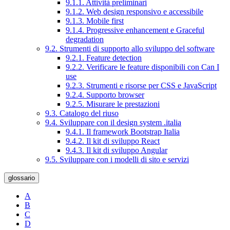
9.1.1. Attività preliminari
9.1.2. Web design responsivo e accessibile
9.1.3. Mobile first
9.1.4. Progressive enhancement e Graceful
degradation
9.2. Strumenti di supporto allo sviluppo del software
9.2.1. Feature detection
9.2.2. Verificare le feature disponibili con Can I
use
9.2.3. Strumenti e risorse per CSS e JavaScript
9.2.4. Supporto browser
9.2.5. Misurare le prestazioni
9.3. Catalogo del riuso
9.4. Sviluppare con il design system .italia
9.4.1. Il framework Bootstrap Italia
9.4.2. Il kit di sviluppo React
9.4.3. Il kit di sviluppo Angular
9.5. Sviluppare con i modelli di sito e servizi
glossario
A
B
C
D