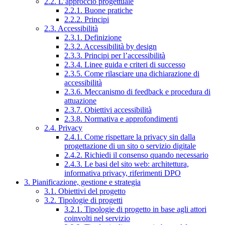
2.2. L’approccio progettuale
2.2.1. Buone pratiche
2.2.2. Principi
2.3. Accessibilità
2.3.1. Definizione
2.3.2. Accessibilità by design
2.3.3. Principi per l’accessibilità
2.3.4. Linee guida e criteri di successo
2.3.5. Come rilasciare una dichiarazione di
accessibilità
2.3.6. Meccanismo di feedback e procedura di
attuazione
2.3.7. Obiettivi accessibilità
2.3.8. Normativa e approfondimenti
2.4. Privacy
2.4.1. Come rispettare la privacy sin dalla
progettazione di un sito o servizio digitale
2.4.2. Richiedi il consenso quando necessario
2.4.3. Le basi del sito web: architettura,
informativa privacy, riferimenti DPO
3. Pianificazione, gestione e strategia
3.1. Obiettivi del progetto
3.2. Tipologie di progetti
3.2.1. Tipologie di progetto in base agli attori
coinvolti nel servizio