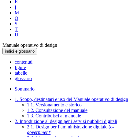
E
I
M
O
S
T
U
Manuale operativo di design
indici e glossario
contenuti
figure
tabelle
glossario
Sommario
1. Scopo, destinatari e uso del Manuale operativo di design
1.1. Versionamento e storico
1.2. Consultazione del manuale
1.3. Contribuisci al manuale
2. Introduzione al design per i servizi pubblici digitali
2.1. Design per l’amministrazione digitale (
e-
government
)