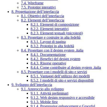
7.4. Wireframe
7.5. Prototipi interattivi
8. Progettazione dell’interfaccia
8.1. Obiettivi dell’interfaccia
8.2. Elementi dell’interfaccia
8.2.1. Elementi di composizione
8.2.2. Elementi interattivi
8.2.3. Elementi testuali (microtesti)
8.3. Progettare e costruire in alta fedeltà
8.3.1. Layout di pagina
8.3.2. Prototipi in alta fedeltà
8.4. Progettare con il design system .italia
8.4.1. Documentazione
8.4.2. Benefici del design system
8.4.3. Risorse operative
8.4.4. Come contribuire al design system .italia
8.5. Progettare con i modelli di sito e servizi
8.5.1. Vantaggi dell’utilizzo dei modelli
8.5.2. I modelli di sito e servizi disponibili
9. Sviluppo dell’interfaccia
9.1. Approccio allo sviluppo
9.1.1. Attività preliminari
9.1.2. Web design responsivo e accessibile
9.1.3. Mobile first
9.1.4. Progressive enhancement e Graceful