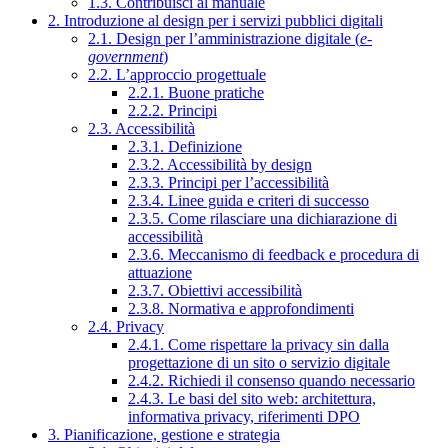
1.3. Contribuisci al manuale
2. Introduzione al design per i servizi pubblici digitali
2.1. Design per l’amministrazione digitale (
e-
government
)
2.2. L’approccio progettuale
2.2.1. Buone pratiche
2.2.2. Principi
2.3. Accessibilità
2.3.1. Definizione
2.3.2. Accessibilità by design
2.3.3. Principi per l’accessibilità
2.3.4. Linee guida e criteri di successo
2.3.5. Come rilasciare una dichiarazione di
accessibilità
2.3.6. Meccanismo di feedback e procedura di
attuazione
2.3.7. Obiettivi accessibilità
2.3.8. Normativa e approfondimenti
2.4. Privacy
2.4.1. Come rispettare la privacy sin dalla
progettazione di un sito o servizio digitale
2.4.2. Richiedi il consenso quando necessario
2.4.3. Le basi del sito web: architettura,
informativa privacy, riferimenti DPO
3. Pianificazione, gestione e strategia