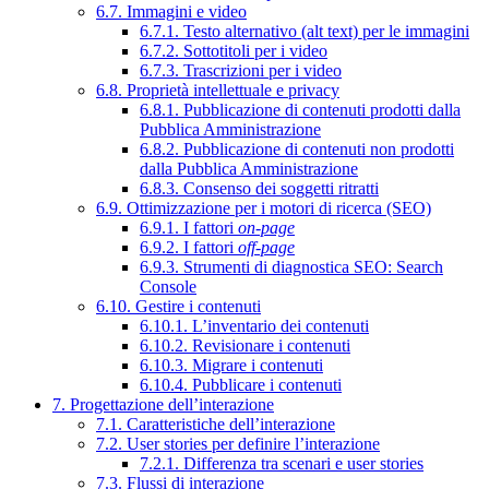
6.7. Immagini e video
6.7.1. Testo alternativo (alt text) per le immagini
6.7.2. Sottotitoli per i video
6.7.3. Trascrizioni per i video
6.8. Proprietà intellettuale e privacy
6.8.1. Pubblicazione di contenuti prodotti dalla
Pubblica Amministrazione
6.8.2. Pubblicazione di contenuti non prodotti
dalla Pubblica Amministrazione
6.8.3. Consenso dei soggetti ritratti
6.9. Ottimizzazione per i motori di ricerca (SEO)
6.9.1. I fattori
on-page
6.9.2. I fattori
off-page
6.9.3. Strumenti di diagnostica SEO: Search
Console
6.10. Gestire i contenuti
6.10.1. L’inventario dei contenuti
6.10.2. Revisionare i contenuti
6.10.3. Migrare i contenuti
6.10.4. Pubblicare i contenuti
7. Progettazione dell’interazione
7.1. Caratteristiche dell’interazione
7.2. User stories per definire l’interazione
7.2.1. Differenza tra scenari e user stories
7.3. Flussi di interazione