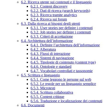
6.2. Ricerca utente sui contenuti e il linguaggio
6.2.1. Content discovery
6.2.2. Dati di ricerca (search keywords)
6.2.3. Ricerca tramite analytics
6.2.4. Ricerca sui forum
6.3. Dalla ricerca ai bisogni degli utenti
6.3.1. User stories per definire i contenuti
6.3.2. Job stories per definire i contenuti
6.3.3. Criteri di accettazione
6.4. Architettura dell’informazione
6.4.1. Definire l’architettura dell’informazione
6.4.2. Alberatura
6.4.3. Flussi di interazione
6.4.4. Sistemi di navigazione
6.4.5. Tipologie di contenuto (content type)
6.4.6. Ontologie e standard
6.4.7. Vocabolari controllati e tassonomie
6.5. Scrittura e linguaggio
6.5.1. Come leggono le persone sul web
6.5.2. Le regole per un linguaggio semplice
6.5.3. Microtesti
6.5.4. Scrittura collaborativa
6.5.5. Content critique
6.5.6. Traduzione e localizzazione dei contenuti
6.6. Documenti