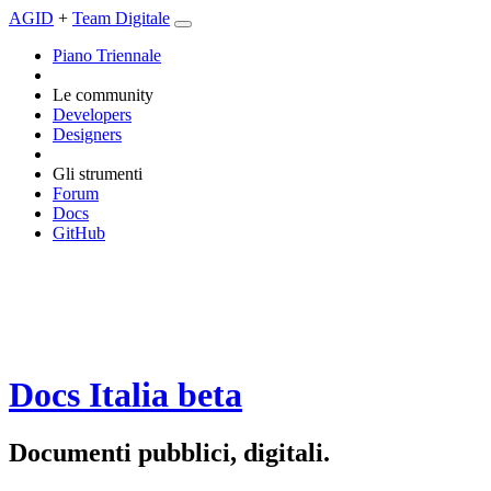
AGID
+
Team Digitale
Piano Triennale
Le community
Developers
Designers
Gli strumenti
Forum
Docs
GitHub
Docs Italia
beta
Documenti pubblici, digitali.