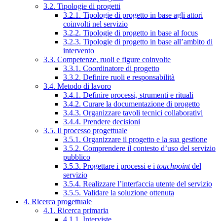
3.2. Tipologie di progetti
3.2.1. Tipologie di progetto in base agli attori
coinvolti nel servizio
3.2.2. Tipologie di progetto in base al focus
3.2.3. Tipologie di progetto in base all’ambito di
intervento
3.3. Competenze, ruoli e figure coinvolte
3.3.1. Coordinatore di progetto
3.3.2. Definire ruoli e responsabilità
3.4. Metodo di lavoro
3.4.1. Definire processi, strumenti e rituali
3.4.2. Curare la documentazione di progetto
3.4.3. Organizzare tavoli tecnici collaborativi
3.4.4. Prendere decisioni
3.5. Il processo progettuale
3.5.1. Organizzare il progetto e la sua gestione
3.5.2. Comprendere il contesto d’uso del servizio
pubblico
3.5.3. Progettare i processi e i
touchpoint
del
servizio
3.5.4. Realizzare l’interfaccia utente del servizio
3.5.5. Validare la soluzione ottenuta
4. Ricerca progettuale
4.1. Ricerca primaria
4.1.1. Interviste