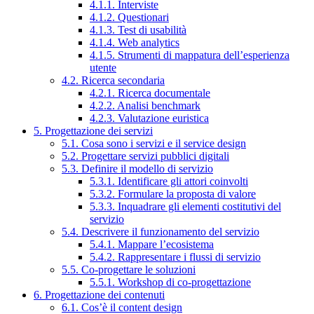
4.1.1. Interviste
4.1.2. Questionari
4.1.3. Test di usabilità
4.1.4. Web analytics
4.1.5. Strumenti di mappatura dell’esperienza
utente
4.2. Ricerca secondaria
4.2.1. Ricerca documentale
4.2.2. Analisi benchmark
4.2.3. Valutazione euristica
5. Progettazione dei servizi
5.1. Cosa sono i servizi e il service design
5.2. Progettare servizi pubblici digitali
5.3. Definire il modello di servizio
5.3.1. Identificare gli attori coinvolti
5.3.2. Formulare la proposta di valore
5.3.3. Inquadrare gli elementi costitutivi del
servizio
5.4. Descrivere il funzionamento del servizio
5.4.1. Mappare l’ecosistema
5.4.2. Rappresentare i flussi di servizio
5.5. Co-progettare le soluzioni
5.5.1. Workshop di co-progettazione
6. Progettazione dei contenuti
6.1. Cos’è il content design