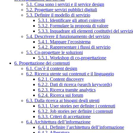
5.1. Cosa sono i servizi e il service design
5.2. Progettare servizi pubblici digitali
5.3. Definire il modello di servizio
5.3.1. Identificare gli attori coinvolti
5.3.2. Formulare la proposta di valore
5.3.3. Inquadrare gli elementi costitutivi del serviz
5.4. Descrivere il funzionamento del servizio
5.4.1. Mappare l’ecosistema
5.4.2. Rappresentare i flussi di servizio
5.5. Co-progettare le soluzioni
5.5.1. Workshop di co-progettazione
6. Progettazione dei contenuti
6.1. Cos’è il content design
6.2. Ricerca utente sui contenuti e il linguaggio
6.2.1. Content discovery
6.2.2. Dati di ricerca (search keywords)
6.2.3. Ricerca tramite analytics
6.2.4. Ricerca sui forum
6.3. Dalla ricerca ai bisogni degli utenti
6.3.1. User stories per definire i contenuti
6.3.2. Job stories per definire i contenuti
6.3.3. Criteri di accettazione
6.4. Architettura dell’informazione
6.4.1. Definire l’architettura dell’informazione
6.4.2. Alberatura