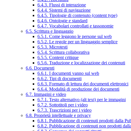
6.4.3. Flussi di interazione
6.4.4. Sistemi di navigazione
6.4.5. Tipologie di contenuto (content type)
6.4.6. Ontologie e standard
6.4.7. Vocabolari controllati e tassonomie
6.5. Scrittura e linguaggio
6.5.1. Come leggono le persone sul web
6.5.2. Le regole per un linguaggio semplice
6.5.3. Microtesti
6.5.4. Scrittura collaborativa
6.5.5. Content critique
6.5.6. Traduzione e localizzazione dei contenuti
6.6. Documenti
6.6.1. I documenti vanno sul web
6.6.2. Tipi di documenti
6.6.3. Formato di lettura dei documenti elettronici
6.6.4. Modalità di produzione dei documenti
6.7. Immagini e video
6.7.1. Testo alternativo (alt text) per le immagini
6.7.2. Sottotitoli per i video
6.7.3. Trascrizioni per i video
6.8. Proprietà intellettuale e privacy
6.8.1. Pubblicazione di contenuti prodotti dalla P
6.8.2. Pubblicazione di contenuti non prodotti dal