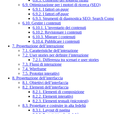
6.8.3. Consenso dei soggetti ritratti
6.9. Ottimizzazione per i motori di ricerca (SEO)
6.9.1. I fattori
on-page
6.9.2. I fattori
off-page
6.9.3. Strumenti di diagnostica SEO: Search Cons
6.10. Gestire i contenuti
6.10.1. L’inventario dei contenuti
6.10.2. Revisionare i contenuti
6.10.3. Migrare i contenuti
6.10.4. Pubblicare i contenuti
7. Progettazione dell’interazione
7.1. Caratteristiche dell’interazione
7.2. User stories per definire l’interazione
7.2.1. Differenza tra scenari e user stories
7.3. Flussi di interazione
7.4. Wireframe
7.5. Prototipi interattivi
8. Progettazione dell’interfaccia
8.1. Obiettivi dell’interfaccia
8.2. Elementi dell’interfaccia
8.2.1. Elementi di composizione
8.2.2. Elementi interattivi
8.2.3. Elementi testuali (microtesti)
8.3. Progettare e costruire in alta fedeltà
8.3.1. Layout di pagina