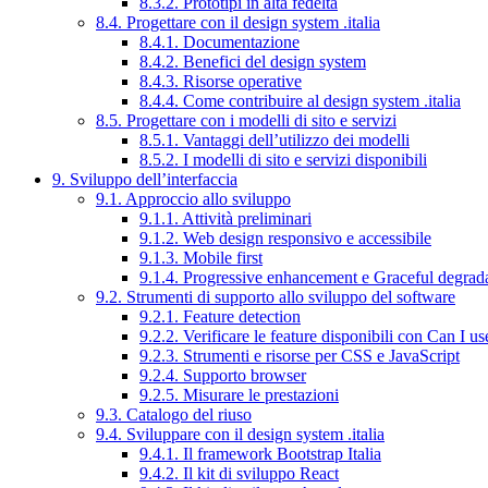
8.3.2. Prototipi in alta fedeltà
8.4. Progettare con il design system .italia
8.4.1. Documentazione
8.4.2. Benefici del design system
8.4.3. Risorse operative
8.4.4. Come contribuire al design system .italia
8.5. Progettare con i modelli di sito e servizi
8.5.1. Vantaggi dell’utilizzo dei modelli
8.5.2. I modelli di sito e servizi disponibili
9. Sviluppo dell’interfaccia
9.1. Approccio allo sviluppo
9.1.1. Attività preliminari
9.1.2. Web design responsivo e accessibile
9.1.3. Mobile first
9.1.4. Progressive enhancement e Graceful degrad
9.2. Strumenti di supporto allo sviluppo del software
9.2.1. Feature detection
9.2.2. Verificare le feature disponibili con Can I us
9.2.3. Strumenti e risorse per CSS e JavaScript
9.2.4. Supporto browser
9.2.5. Misurare le prestazioni
9.3. Catalogo del riuso
9.4. Sviluppare con il design system .italia
9.4.1. Il framework Bootstrap Italia
9.4.2. Il kit di sviluppo React