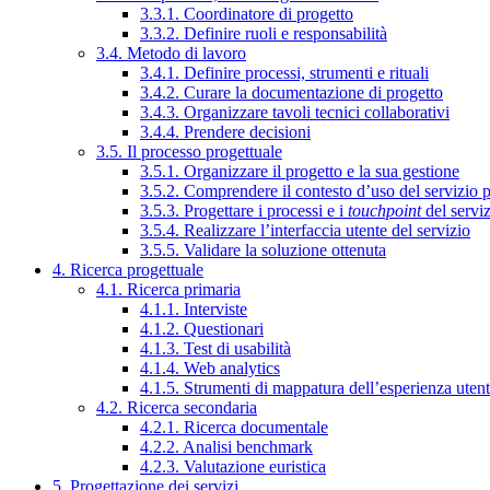
3.3.1. Coordinatore di progetto
3.3.2. Definire ruoli e responsabilità
3.4. Metodo di lavoro
3.4.1. Definire processi, strumenti e rituali
3.4.2. Curare la documentazione di progetto
3.4.3. Organizzare tavoli tecnici collaborativi
3.4.4. Prendere decisioni
3.5. Il processo progettuale
3.5.1. Organizzare il progetto e la sua gestione
3.5.2. Comprendere il contesto d’uso del servizio 
3.5.3. Progettare i processi e i
touchpoint
del servi
3.5.4. Realizzare l’interfaccia utente del servizio
3.5.5. Validare la soluzione ottenuta
4. Ricerca progettuale
4.1. Ricerca primaria
4.1.1. Interviste
4.1.2. Questionari
4.1.3. Test di usabilità
4.1.4. Web analytics
4.1.5. Strumenti di mappatura dell’esperienza uten
4.2. Ricerca secondaria
4.2.1. Ricerca documentale
4.2.2. Analisi benchmark
4.2.3. Valutazione euristica
5. Progettazione dei servizi