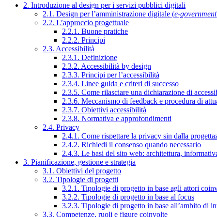
2. Introduzione al design per i servizi pubblici digitali
2.1. Design per l’amministrazione digitale (
e-government
2.2. L’approccio progettuale
2.2.1. Buone pratiche
2.2.2. Principi
2.3. Accessibilità
2.3.1. Definizione
2.3.2. Accessibilità by design
2.3.3. Principi per l’accessibilità
2.3.4. Linee guida e criteri di successo
2.3.5. Come rilasciare una dichiarazione di accessib
2.3.6. Meccanismo di feedback e procedura di attu
2.3.7. Obiettivi accessibilità
2.3.8. Normativa e approfondimenti
2.4. Privacy
2.4.1. Come rispettare la privacy sin dalla progettaz
2.4.2. Richiedi il consenso quando necessario
2.4.3. Le basi del sito web: architettura, informati
3. Pianificazione, gestione e strategia
3.1. Obiettivi del progetto
3.2. Tipologie di progetti
3.2.1. Tipologie di progetto in base agli attori coinv
3.2.2. Tipologie di progetto in base al focus
3.2.3. Tipologie di progetto in base all’ambito di i
3.3. Competenze, ruoli e figure coinvolte