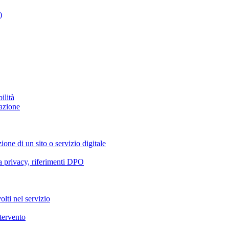
)
ilità
azione
ione di un sito o servizio digitale
va privacy, riferimenti DPO
olti nel servizio
ntervento