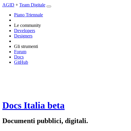
AGID
+
Team Digitale
Piano Triennale
Le community
Developers
Designers
Gli strumenti
Forum
Docs
GitHub
Docs Italia
beta
Documenti pubblici, digitali.