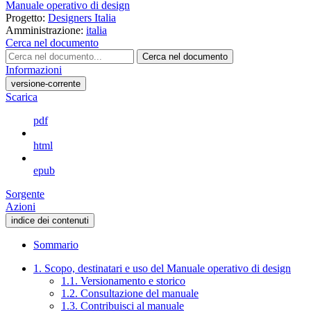
Manuale operativo di design
Progetto:
Designers Italia
Amministrazione:
italia
Cerca nel documento
Cerca nel documento
Informazioni
versione-corrente
Scarica
pdf
html
epub
Sorgente
Azioni
indice dei contenuti
Sommario
1. Scopo, destinatari e uso del Manuale operativo di design
1.1. Versionamento e storico
1.2. Consultazione del manuale
1.3. Contribuisci al manuale