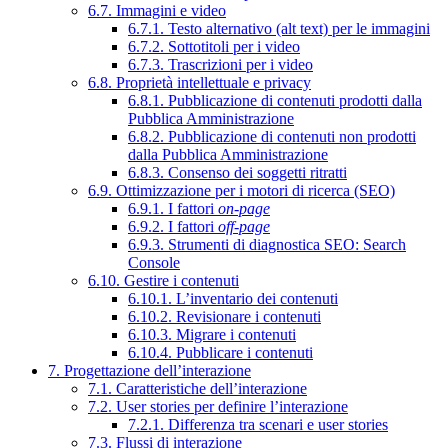
6.7. Immagini e video
6.7.1. Testo alternativo (alt text) per le immagini
6.7.2. Sottotitoli per i video
6.7.3. Trascrizioni per i video
6.8. Proprietà intellettuale e privacy
6.8.1. Pubblicazione di contenuti prodotti dalla
Pubblica Amministrazione
6.8.2. Pubblicazione di contenuti non prodotti
dalla Pubblica Amministrazione
6.8.3. Consenso dei soggetti ritratti
6.9. Ottimizzazione per i motori di ricerca (SEO)
6.9.1. I fattori
on-page
6.9.2. I fattori
off-page
6.9.3. Strumenti di diagnostica SEO: Search
Console
6.10. Gestire i contenuti
6.10.1. L’inventario dei contenuti
6.10.2. Revisionare i contenuti
6.10.3. Migrare i contenuti
6.10.4. Pubblicare i contenuti
7. Progettazione dell’interazione
7.1. Caratteristiche dell’interazione
7.2. User stories per definire l’interazione
7.2.1. Differenza tra scenari e user stories
7.3. Flussi di interazione