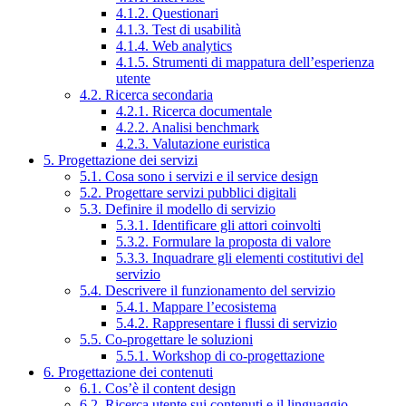
4.1.2. Questionari
4.1.3. Test di usabilità
4.1.4. Web analytics
4.1.5. Strumenti di mappatura dell’esperienza
utente
4.2. Ricerca secondaria
4.2.1. Ricerca documentale
4.2.2. Analisi benchmark
4.2.3. Valutazione euristica
5. Progettazione dei servizi
5.1. Cosa sono i servizi e il service design
5.2. Progettare servizi pubblici digitali
5.3. Definire il modello di servizio
5.3.1. Identificare gli attori coinvolti
5.3.2. Formulare la proposta di valore
5.3.3. Inquadrare gli elementi costitutivi del
servizio
5.4. Descrivere il funzionamento del servizio
5.4.1. Mappare l’ecosistema
5.4.2. Rappresentare i flussi di servizio
5.5. Co-progettare le soluzioni
5.5.1. Workshop di co-progettazione
6. Progettazione dei contenuti
6.1. Cos’è il content design
6.2. Ricerca utente sui contenuti e il linguaggio