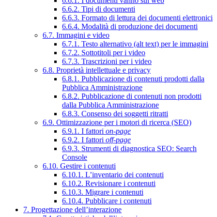
6.6.1. I documenti vanno sul web
6.6.2. Tipi di documenti
6.6.3. Formato di lettura dei documenti elettronici
6.6.4. Modalità di produzione dei documenti
6.7. Immagini e video
6.7.1. Testo alternativo (alt text) per le immagini
6.7.2. Sottotitoli per i video
6.7.3. Trascrizioni per i video
6.8. Proprietà intellettuale e privacy
6.8.1. Pubblicazione di contenuti prodotti dalla
Pubblica Amministrazione
6.8.2. Pubblicazione di contenuti non prodotti
dalla Pubblica Amministrazione
6.8.3. Consenso dei soggetti ritratti
6.9. Ottimizzazione per i motori di ricerca (SEO)
6.9.1. I fattori
on-page
6.9.2. I fattori
off-page
6.9.3. Strumenti di diagnostica SEO: Search
Console
6.10. Gestire i contenuti
6.10.1. L’inventario dei contenuti
6.10.2. Revisionare i contenuti
6.10.3. Migrare i contenuti
6.10.4. Pubblicare i contenuti
7. Progettazione dell’interazione