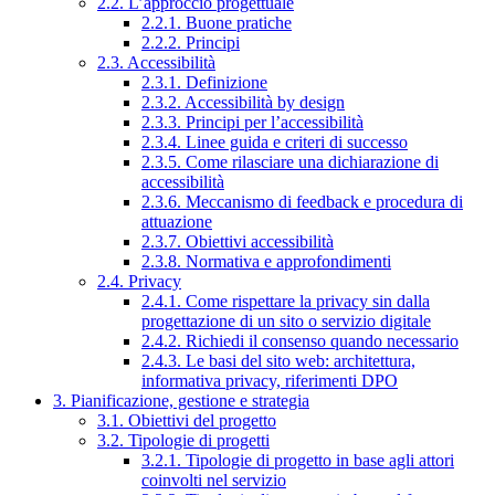
2.2. L’approccio progettuale
2.2.1. Buone pratiche
2.2.2. Principi
2.3. Accessibilità
2.3.1. Definizione
2.3.2. Accessibilità by design
2.3.3. Principi per l’accessibilità
2.3.4. Linee guida e criteri di successo
2.3.5. Come rilasciare una dichiarazione di
accessibilità
2.3.6. Meccanismo di feedback e procedura di
attuazione
2.3.7. Obiettivi accessibilità
2.3.8. Normativa e approfondimenti
2.4. Privacy
2.4.1. Come rispettare la privacy sin dalla
progettazione di un sito o servizio digitale
2.4.2. Richiedi il consenso quando necessario
2.4.3. Le basi del sito web: architettura,
informativa privacy, riferimenti DPO
3. Pianificazione, gestione e strategia
3.1. Obiettivi del progetto
3.2. Tipologie di progetti
3.2.1. Tipologie di progetto in base agli attori
coinvolti nel servizio