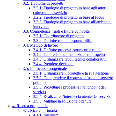
3.2. Tipologie di progetti
3.2.1. Tipologie di progetto in base agli attori
coinvolti nel servizio
3.2.2. Tipologie di progetto in base al focus
3.2.3. Tipologie di progetto in base all’ambito di
intervento
3.3. Competenze, ruoli e figure coinvolte
3.3.1. Coordinatore di progetto
3.3.2. Definire ruoli e responsabilità
3.4. Metodo di lavoro
3.4.1. Definire processi, strumenti e rituali
3.4.2. Curare la documentazione di progetto
3.4.3. Organizzare tavoli tecnici collaborativi
3.4.4. Prendere decisioni
3.5. Il processo progettuale
3.5.1. Organizzare il progetto e la sua gestione
3.5.2. Comprendere il contesto d’uso del servizio
pubblico
3.5.3. Progettare i processi e i
touchpoint
del
servizio
3.5.4. Realizzare l’interfaccia utente del servizio
3.5.5. Validare la soluzione ottenuta
4. Ricerca progettuale
4.1. Ricerca primaria
4.1.1. Interviste