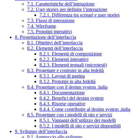
7.1. Caratteristiche dell’interazione
7.2. User stories per definire l’interazione
7.2.1. Differenza tra scenari e user stories
7.3. Flussi di interazione
7.4. Wireframe
7.5. Prototipi interattivi
8. Progettazione dell’interfaccia
8.1. Obiettivi dell’interfaccia
8.2. Elementi dell’interfaccia
8.2.1. Elementi di composizione
8.2.2. Elementi interattivi
8.2.3. Elementi testuali (microtesti)
8.3. Progettare e costruire in alta fedeltà
8.3.1. Layout di pagina
8.3.2. Prototipi in alta fedeltà
8.4. Progettare con il design system .italia
8.4.1. Documentazione
8.4.2. Benefici del design system
8.4.3. Risorse operative
8.4.4. Come contribuire al design system .italia
8.5. Progettare con i modelli di sito e servizi
8.5.1. Vantaggi dell’utilizzo dei modelli
8.5.2. I modelli di sito e servizi disponibili
9. Sviluppo dell’interfaccia
9.1. Approccio allo sviluppo