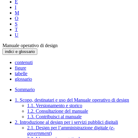
E
I
M
O
S
T
U
Manuale operativo di design
indici e glossario
contenuti
figure
tabelle
glossario
Sommario
1. Scopo, destinatari e uso del Manuale operativo di design
1.1. Versionamento e storico
1.2. Consultazione del manuale
1.3. Contribuisci al manuale
2. Introduzione al design per i servizi pubblici digitali
2.1. Design per l’amministrazione digitale (
e-
government
)