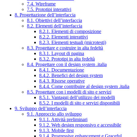
7.4. Wireframe
7.5. Prototipi interattivi
8. Progettazione dell’interfaccia
8.1. Obiettivi dell’interfaccia
8.2. Elementi dell’interfaccia
8.2.1. Elementi di composizione
8.2.2. Elementi interattivi
8.2.3. Elementi testuali (microtesti)
8.3. Progettare e costruire in alta fedeltà
8.3.1. Layout di pagina
8.3.2. Prototipi in alta fedeltà
8.4. Progettare con il design system .italia
8.4.1. Documentazione
8.4.2. Benefici del design system
8.4.3. Risorse operative
8.4.4. Come contribuire al design system .italia
8.5. Progettare con i modelli di sito e servizi
8.5.1. Vantaggi dell’utilizzo dei modelli
8.5.2. I modelli di sito e servizi disponibili
9. Sviluppo dell’interfaccia
9.1. Approccio allo sviluppo
9.1.1. Attività preliminari
9.1.2. Web design responsivo e accessibile
9.1.3. Mobile first
9.1.4. Progressive enhancement e Graceful