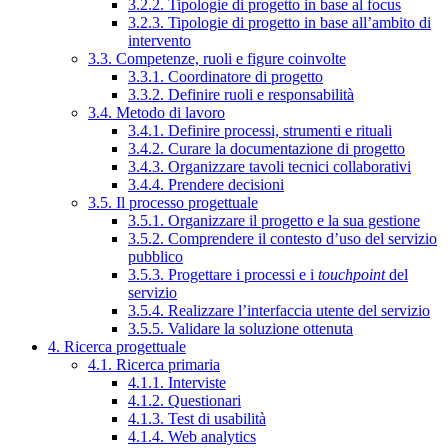
3.2.2. Tipologie di progetto in base al focus
3.2.3. Tipologie di progetto in base all’ambito di
intervento
3.3. Competenze, ruoli e figure coinvolte
3.3.1. Coordinatore di progetto
3.3.2. Definire ruoli e responsabilità
3.4. Metodo di lavoro
3.4.1. Definire processi, strumenti e rituali
3.4.2. Curare la documentazione di progetto
3.4.3. Organizzare tavoli tecnici collaborativi
3.4.4. Prendere decisioni
3.5. Il processo progettuale
3.5.1. Organizzare il progetto e la sua gestione
3.5.2. Comprendere il contesto d’uso del servizio
pubblico
3.5.3. Progettare i processi e i
touchpoint
del
servizio
3.5.4. Realizzare l’interfaccia utente del servizio
3.5.5. Validare la soluzione ottenuta
4. Ricerca progettuale
4.1. Ricerca primaria
4.1.1. Interviste
4.1.2. Questionari
4.1.3. Test di usabilità
4.1.4. Web analytics