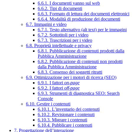
6.6.1. I documenti vanno sul web
6.6.2. Tipi di documenti
6.6.3. Formato di lettura dei documenti elettronici
6.6.4. Modalità di produzione dei documenti
6.7. Immagini e video
6.7.1. Testo alternativo (alt text) per le immagini
6.7.2. Sottotitoli per i video
6.7.3. Trascrizioni per i video
6.8. Proprietà intellettuale e privacy
6.8.1. Pubblicazione di contenuti prodotti dalla
Pubblica Amministrazione
6.8.2. Pubblicazione di contenuti non prodotti
dalla Pubblica Amministrazione
6.8.3. Consenso dei soggetti ritratti
6.9. Ottimizzazione per i motori di ricerca (SEO)
6.9.1. I fattori
on-page
6.9.2. I fattori
off-page
6.9.3. Strumenti di diagnostica SEO: Search
Console
6.10. Gestire i contenuti
6.10.1. L’inventario dei contenuti
6.10.2. Revisionare i contenuti
6.10.3. Migrare i contenuti
6.10.4. Pubblicare i contenuti
7. Progettazione dell’interazione