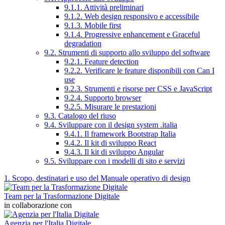
9.1.1. Attività preliminari
9.1.2. Web design responsivo e accessibile
9.1.3. Mobile first
9.1.4. Progressive enhancement e Graceful
degradation
9.2. Strumenti di supporto allo sviluppo del software
9.2.1. Feature detection
9.2.2. Verificare le feature disponibili con Can I
use
9.2.3. Strumenti e risorse per CSS e JavaScript
9.2.4. Supporto browser
9.2.5. Misurare le prestazioni
9.3. Catalogo del riuso
9.4. Sviluppare con il design system .italia
9.4.1. Il framework Bootstrap Italia
9.4.2. Il kit di sviluppo React
9.4.3. Il kit di sviluppo Angular
9.5. Sviluppare con i modelli di sito e servizi
1. Scopo, destinatari e uso del Manuale operativo di design
Team per la Trasformazione Digitale
in collaborazione con
Agenzia per l'Italia Digitale