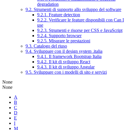
degradation
9.2. Strumenti di supporto allo sviluppo del software
9.2.1. Feature detection
9.2.2. Verificare le feature disponibili con Can I
use
9.2.3. Strumenti e risorse per CSS e JavaScript
9.2.4. Supporto browser
9.2.5. Misurare le prestazioni
9.3. Catalogo del riuso
9.4. Sviluppare con il design system .italia
9.4.1. Il framework Bootstrap Italia
9.4.2. Il kit di sviluppo React
9.4.3. Il kit di sviluppo Angular
9.5. Sviluppare con i modelli di sito e servizi
None
None
A
B
C
D
E
I
M