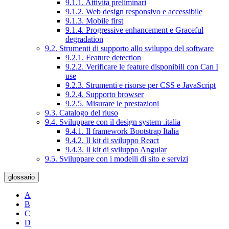
9.1.1. Attività preliminari
9.1.2. Web design responsivo e accessibile
9.1.3. Mobile first
9.1.4. Progressive enhancement e Graceful
degradation
9.2. Strumenti di supporto allo sviluppo del software
9.2.1. Feature detection
9.2.2. Verificare le feature disponibili con Can I
use
9.2.3. Strumenti e risorse per CSS e JavaScript
9.2.4. Supporto browser
9.2.5. Misurare le prestazioni
9.3. Catalogo del riuso
9.4. Sviluppare con il design system .italia
9.4.1. Il framework Bootstrap Italia
9.4.2. Il kit di sviluppo React
9.4.3. Il kit di sviluppo Angular
9.5. Sviluppare con i modelli di sito e servizi
glossario
A
B
C
D