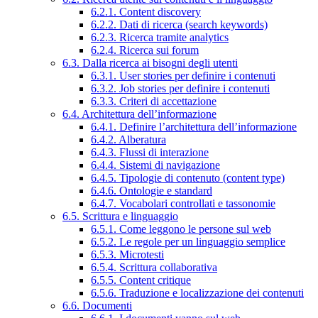
6.2.1. Content discovery
6.2.2. Dati di ricerca (search keywords)
6.2.3. Ricerca tramite analytics
6.2.4. Ricerca sui forum
6.3. Dalla ricerca ai bisogni degli utenti
6.3.1. User stories per definire i contenuti
6.3.2. Job stories per definire i contenuti
6.3.3. Criteri di accettazione
6.4. Architettura dell’informazione
6.4.1. Definire l’architettura dell’informazione
6.4.2. Alberatura
6.4.3. Flussi di interazione
6.4.4. Sistemi di navigazione
6.4.5. Tipologie di contenuto (content type)
6.4.6. Ontologie e standard
6.4.7. Vocabolari controllati e tassonomie
6.5. Scrittura e linguaggio
6.5.1. Come leggono le persone sul web
6.5.2. Le regole per un linguaggio semplice
6.5.3. Microtesti
6.5.4. Scrittura collaborativa
6.5.5. Content critique
6.5.6. Traduzione e localizzazione dei contenuti
6.6. Documenti