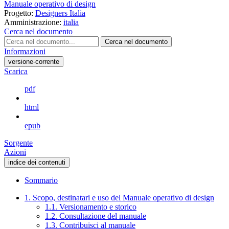
Manuale operativo di design
Progetto:
Designers Italia
Amministrazione:
italia
Cerca nel documento
Cerca nel documento
Informazioni
versione-corrente
Scarica
pdf
html
epub
Sorgente
Azioni
indice dei contenuti
Sommario
1. Scopo, destinatari e uso del Manuale operativo di design
1.1. Versionamento e storico
1.2. Consultazione del manuale
1.3. Contribuisci al manuale