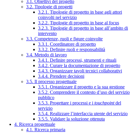
3.1. Obiettivi del progetto
3.2. Tipologie di progetti
3.2.1. Tipologie di progetto in base agli attori
coinvolti nel servizio
3.2.2. Tipologie di progetto in base al focus
3.2.3. Tipologie di progetto in base all’ambito di
intervento
3.3. Competenze, ruoli e figure coinvolte
3.3.1. Coordinatore di progetto
3.3.2. Definire ruoli e responsabilità
3.4. Metodo di lavoro
3.4.1. Definire processi, strumenti e rituali
3.4.2. Curare la documentazione di progetto
3.4.3. Organizzare tavoli tecnici collaborativi
3.4.4. Prendere decisioni
3.5. Il processo progettuale
3.5.1. Organizzare il progetto e la sua gestione
3.5.2. Comprendere il contesto d’uso del servizio
pubblico
3.5.3. Progettare i processi e i
touchpoint
del
servizio
3.5.4. Realizzare l’interfaccia utente del servizio
3.5.5. Validare la soluzione ottenuta
4. Ricerca progettuale
4.1. Ricerca primaria