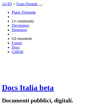
AGID
+
Team Digitale
Piano Triennale
Le community
Developers
Designers
Gli strumenti
Forum
Docs
GitHub
Docs Italia
beta
Documenti pubblici, digitali.