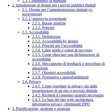
1.3. Contribuisci al manuale
2. Introduzione al design per i servizi pubblici digitali
2.1. Design per l’amministrazione digitale (
e-
government
)
2.2. L’approccio progettuale
2.2.1. Buone pratiche
2.2.2. Principi
2.3. Accessibilità
2.3.1. Definizione
2.3.2. Accessibilità by design
2.3.3. Principi per l’accessibilità
2.3.4. Linee guida e criteri di successo
2.3.5. Come rilasciare una dichiarazione di
accessibilità
2.3.6. Meccanismo di feedback e procedura di
attuazione
2.3.7. Obiettivi accessibilità
2.3.8. Normativa e approfondimenti
2.4. Privacy
2.4.1. Come rispettare la privacy sin dalla
progettazione di un sito o servizio digitale
2.4.2. Richiedi il consenso quando necessario
2.4.3. Le basi del sito web: architettura,
informativa privacy, riferimenti DPO
3. Pianificazione, gestione e strategia