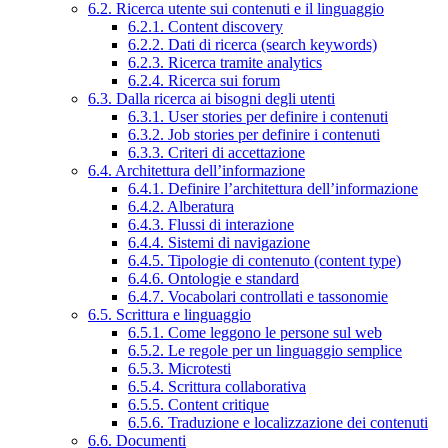
6.2. Ricerca utente sui contenuti e il linguaggio
6.2.1. Content discovery
6.2.2. Dati di ricerca (search keywords)
6.2.3. Ricerca tramite analytics
6.2.4. Ricerca sui forum
6.3. Dalla ricerca ai bisogni degli utenti
6.3.1. User stories per definire i contenuti
6.3.2. Job stories per definire i contenuti
6.3.3. Criteri di accettazione
6.4. Architettura dell’informazione
6.4.1. Definire l’architettura dell’informazione
6.4.2. Alberatura
6.4.3. Flussi di interazione
6.4.4. Sistemi di navigazione
6.4.5. Tipologie di contenuto (content type)
6.4.6. Ontologie e standard
6.4.7. Vocabolari controllati e tassonomie
6.5. Scrittura e linguaggio
6.5.1. Come leggono le persone sul web
6.5.2. Le regole per un linguaggio semplice
6.5.3. Microtesti
6.5.4. Scrittura collaborativa
6.5.5. Content critique
6.5.6. Traduzione e localizzazione dei contenuti
6.6. Documenti