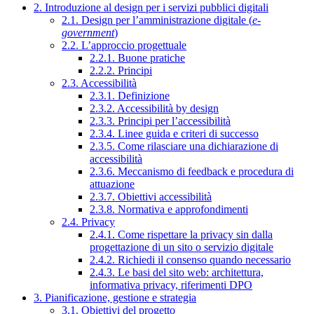
2. Introduzione al design per i servizi pubblici digitali
2.1. Design per l’amministrazione digitale (
e-
government
)
2.2. L’approccio progettuale
2.2.1. Buone pratiche
2.2.2. Principi
2.3. Accessibilità
2.3.1. Definizione
2.3.2. Accessibilità by design
2.3.3. Principi per l’accessibilità
2.3.4. Linee guida e criteri di successo
2.3.5. Come rilasciare una dichiarazione di
accessibilità
2.3.6. Meccanismo di feedback e procedura di
attuazione
2.3.7. Obiettivi accessibilità
2.3.8. Normativa e approfondimenti
2.4. Privacy
2.4.1. Come rispettare la privacy sin dalla
progettazione di un sito o servizio digitale
2.4.2. Richiedi il consenso quando necessario
2.4.3. Le basi del sito web: architettura,
informativa privacy, riferimenti DPO
3. Pianificazione, gestione e strategia
3.1. Obiettivi del progetto