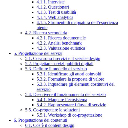
4.1.1. Interviste
4.1.2. Questionari
4.1.3. Test di usabilità
4.1.4. Web analytics
4.1.5. Strumenti di mappatura dell’esperienza
utente
4.2. Ricerca secondaria
4.2.1. Ricerca documentale
4.2.2. Analisi benchmark
4.2.3. Valutazione euristica
5. Progettazione dei servizi
5.1. Cosa sono i servizi e il service design
5.2. Progettare servizi pubblici digitali
5.3. Definire il modello di servizio
5.3.1. Identificare gli attori coinvolti
5.3.2. Formulare la proposta di valore
5.3.3. Inquadrare gli elementi costitutivi del
servizio
5.4. Descrivere il funzionamento del servizio
5.4.1. Mappare l’ecosistema
5.4.2. Rappresentare i flussi di servizio
5.5. Co-progettare le soluzioni
5.5.1. Workshop di co-progettazione
6. Progettazione dei contenuti
6.1. Cos’è il content design