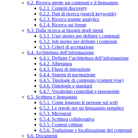
6.2. Ricerca utente sui contenuti e il linguaggio
6.2.1. Content discovery
6.2.2. Dati di ricerca (search keywords)
6.2.3. Ricerca tramite analytics
6.2.4. Ricerca sui forum
6.3. Dalla ricerca ai bisogni degli utenti
6.3.1. User stories per definire i contenuti
6.3.2. Job stories per definire i contenuti
6.3.3. Criteri di accettazione
6.4. Architettura dell’informazione
6.4.1. Definire l’architettura dell’informazione
6.4.2. Alberatura
6.4.3. Flussi di interazione
6.4.4. Sistemi di navigazione
6.4.5. Tipologie di contenuto (content type)
6.4.6. Ontologie e standard
6.4.7. Vocabolari controllati e tassonomie
6.5. Scrittura e linguaggio
6.5.1. Come leggono le persone sul web
6.5.2. Le regole per un linguaggio semplice
6.5.3. Microtesti
6.5.4. Scrittura collaborativa
6.5.5. Content critique
6.5.6. Traduzione e localizzazione dei contenuti
6.6. Documenti