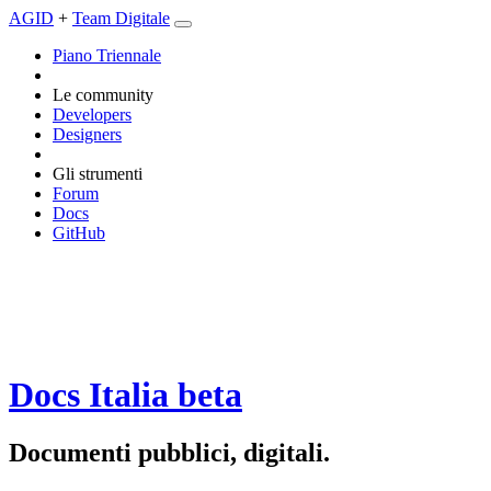
AGID
+
Team Digitale
Piano Triennale
Le community
Developers
Designers
Gli strumenti
Forum
Docs
GitHub
Docs Italia
beta
Documenti pubblici, digitali.