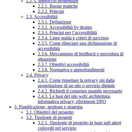
2.2. L’approccio progettuale
2.2.1. Buone pratiche
2.2.2. Principi
2.3. Accessibilità
2.3.1. Definizione
2.3.2. Accessibilità by design
2.3.3. Principi per l’accessibilità
2.3.4. Linee guida e criteri di successo
2.3.5. Come rilasciare una dichiarazione di
accessibilità
2.3.6. Meccanismo di feedback e procedura di
attuazione
2.3.7. Obiettivi accessibilità
2.3.8. Normativa e approfondimenti
2.4. Privacy
2.4.1. Come rispettare la privacy sin dalla
progettazione di un sito o servizio digitale
2.4.2. Richiedi il consenso quando necessario
2.4.3. Le basi del sito web: architettura,
informativa privacy, riferimenti DPO
3. Pianificazione, gestione e strategia
3.1. Obiettivi del progetto
3.2. Tipologie di progetti
3.2.1. Tipologie di progetto in base agli attori
coinvolti nel servizio