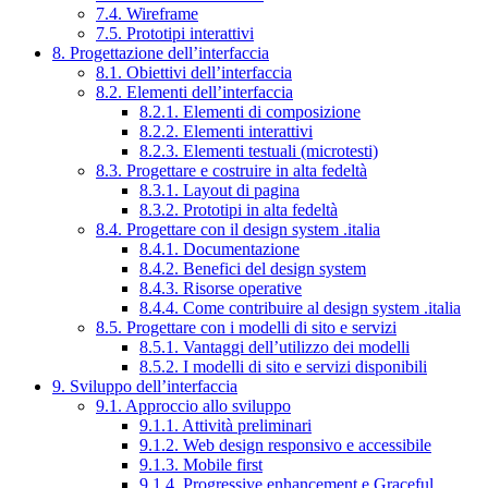
7.4. Wireframe
7.5. Prototipi interattivi
8. Progettazione dell’interfaccia
8.1. Obiettivi dell’interfaccia
8.2. Elementi dell’interfaccia
8.2.1. Elementi di composizione
8.2.2. Elementi interattivi
8.2.3. Elementi testuali (microtesti)
8.3. Progettare e costruire in alta fedeltà
8.3.1. Layout di pagina
8.3.2. Prototipi in alta fedeltà
8.4. Progettare con il design system .italia
8.4.1. Documentazione
8.4.2. Benefici del design system
8.4.3. Risorse operative
8.4.4. Come contribuire al design system .italia
8.5. Progettare con i modelli di sito e servizi
8.5.1. Vantaggi dell’utilizzo dei modelli
8.5.2. I modelli di sito e servizi disponibili
9. Sviluppo dell’interfaccia
9.1. Approccio allo sviluppo
9.1.1. Attività preliminari
9.1.2. Web design responsivo e accessibile
9.1.3. Mobile first
9.1.4. Progressive enhancement e Graceful