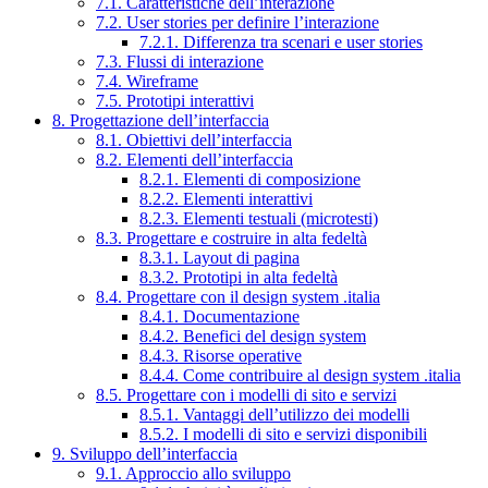
7.1. Caratteristiche dell’interazione
7.2. User stories per definire l’interazione
7.2.1. Differenza tra scenari e user stories
7.3. Flussi di interazione
7.4. Wireframe
7.5. Prototipi interattivi
8. Progettazione dell’interfaccia
8.1. Obiettivi dell’interfaccia
8.2. Elementi dell’interfaccia
8.2.1. Elementi di composizione
8.2.2. Elementi interattivi
8.2.3. Elementi testuali (microtesti)
8.3. Progettare e costruire in alta fedeltà
8.3.1. Layout di pagina
8.3.2. Prototipi in alta fedeltà
8.4. Progettare con il design system .italia
8.4.1. Documentazione
8.4.2. Benefici del design system
8.4.3. Risorse operative
8.4.4. Come contribuire al design system .italia
8.5. Progettare con i modelli di sito e servizi
8.5.1. Vantaggi dell’utilizzo dei modelli
8.5.2. I modelli di sito e servizi disponibili
9. Sviluppo dell’interfaccia
9.1. Approccio allo sviluppo