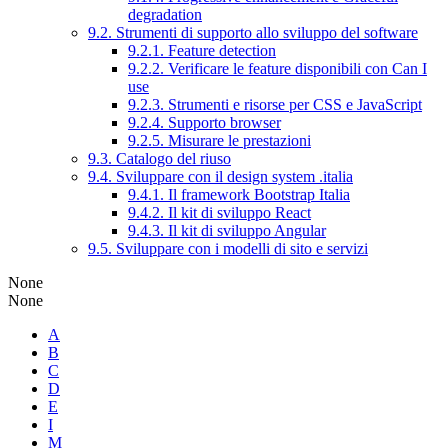
degradation
9.2. Strumenti di supporto allo sviluppo del software
9.2.1. Feature detection
9.2.2. Verificare le feature disponibili con Can I
use
9.2.3. Strumenti e risorse per CSS e JavaScript
9.2.4. Supporto browser
9.2.5. Misurare le prestazioni
9.3. Catalogo del riuso
9.4. Sviluppare con il design system .italia
9.4.1. Il framework Bootstrap Italia
9.4.2. Il kit di sviluppo React
9.4.3. Il kit di sviluppo Angular
9.5. Sviluppare con i modelli di sito e servizi
None
None
A
B
C
D
E
I
M