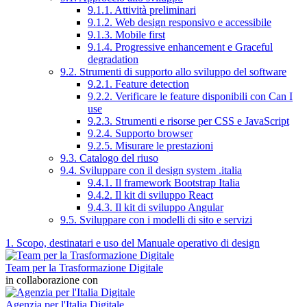
9.1.1. Attività preliminari
9.1.2. Web design responsivo e accessibile
9.1.3. Mobile first
9.1.4. Progressive enhancement e Graceful
degradation
9.2. Strumenti di supporto allo sviluppo del software
9.2.1. Feature detection
9.2.2. Verificare le feature disponibili con Can I
use
9.2.3. Strumenti e risorse per CSS e JavaScript
9.2.4. Supporto browser
9.2.5. Misurare le prestazioni
9.3. Catalogo del riuso
9.4. Sviluppare con il design system .italia
9.4.1. Il framework Bootstrap Italia
9.4.2. Il kit di sviluppo React
9.4.3. Il kit di sviluppo Angular
9.5. Sviluppare con i modelli di sito e servizi
1. Scopo, destinatari e uso del Manuale operativo di design
Team per la Trasformazione Digitale
in collaborazione con
Agenzia per l'Italia Digitale