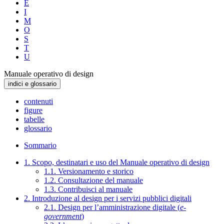
E
I
M
O
S
T
U
Manuale operativo di design
indici e glossario
contenuti
figure
tabelle
glossario
Sommario
1. Scopo, destinatari e uso del Manuale operativo di design
1.1. Versionamento e storico
1.2. Consultazione del manuale
1.3. Contribuisci al manuale
2. Introduzione al design per i servizi pubblici digitali
2.1. Design per l’amministrazione digitale (
e-
government
)