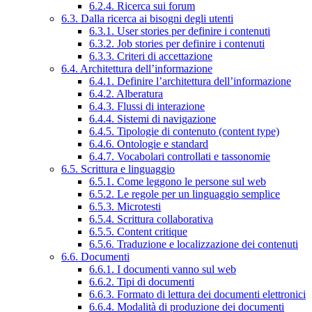
6.2.4. Ricerca sui forum
6.3. Dalla ricerca ai bisogni degli utenti
6.3.1. User stories per definire i contenuti
6.3.2. Job stories per definire i contenuti
6.3.3. Criteri di accettazione
6.4. Architettura dell’informazione
6.4.1. Definire l’architettura dell’informazione
6.4.2. Alberatura
6.4.3. Flussi di interazione
6.4.4. Sistemi di navigazione
6.4.5. Tipologie di contenuto (content type)
6.4.6. Ontologie e standard
6.4.7. Vocabolari controllati e tassonomie
6.5. Scrittura e linguaggio
6.5.1. Come leggono le persone sul web
6.5.2. Le regole per un linguaggio semplice
6.5.3. Microtesti
6.5.4. Scrittura collaborativa
6.5.5. Content critique
6.5.6. Traduzione e localizzazione dei contenuti
6.6. Documenti
6.6.1. I documenti vanno sul web
6.6.2. Tipi di documenti
6.6.3. Formato di lettura dei documenti elettronici
6.6.4. Modalità di produzione dei documenti