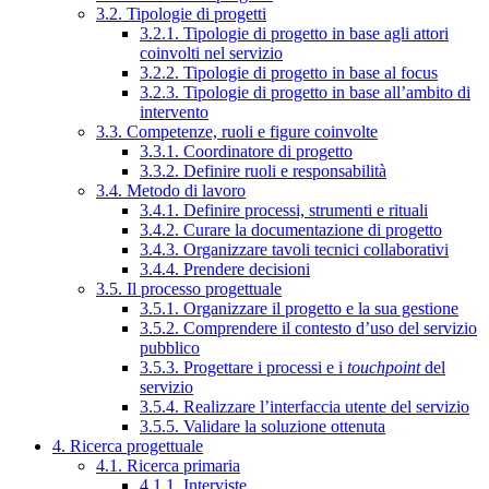
3.2. Tipologie di progetti
3.2.1. Tipologie di progetto in base agli attori
coinvolti nel servizio
3.2.2. Tipologie di progetto in base al focus
3.2.3. Tipologie di progetto in base all’ambito di
intervento
3.3. Competenze, ruoli e figure coinvolte
3.3.1. Coordinatore di progetto
3.3.2. Definire ruoli e responsabilità
3.4. Metodo di lavoro
3.4.1. Definire processi, strumenti e rituali
3.4.2. Curare la documentazione di progetto
3.4.3. Organizzare tavoli tecnici collaborativi
3.4.4. Prendere decisioni
3.5. Il processo progettuale
3.5.1. Organizzare il progetto e la sua gestione
3.5.2. Comprendere il contesto d’uso del servizio
pubblico
3.5.3. Progettare i processi e i
touchpoint
del
servizio
3.5.4. Realizzare l’interfaccia utente del servizio
3.5.5. Validare la soluzione ottenuta
4. Ricerca progettuale
4.1. Ricerca primaria
4.1.1. Interviste