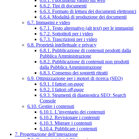
6.6.1. I documenti vanno sul web
6.6.2. Tipi di documenti
6.6.3. Formato di lettura dei documenti elettronici
6.6.4. Modalità di produzione dei documenti
6.7. Immagini e video
6.7.1. Testo alternativo (alt text) per le immagini
6.7.2. Sottotitoli per i video
6.7.3. Trascrizioni per i video
6.8. Proprietà intellettuale e privacy
6.8.1. Pubblicazione di contenuti prodotti dalla
Pubblica Amministrazione
6.8.2. Pubblicazione di contenuti non prodotti
dalla Pubblica Amministrazione
6.8.3. Consenso dei soggetti ritratti
6.9. Ottimizzazione per i motori di ricerca (SEO)
6.9.1. I fattori
on-page
6.9.2. I fattori
off-page
6.9.3. Strumenti di diagnostica SEO: Search
Console
6.10. Gestire i contenuti
6.10.1. L’inventario dei contenuti
6.10.2. Revisionare i contenuti
6.10.3. Migrare i contenuti
6.10.4. Pubblicare i contenuti
7. Progettazione dell’interazione