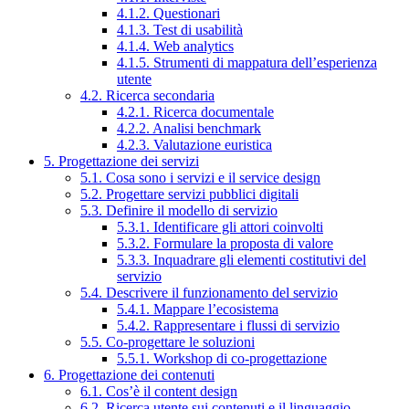
4.1.2. Questionari
4.1.3. Test di usabilità
4.1.4. Web analytics
4.1.5. Strumenti di mappatura dell’esperienza
utente
4.2. Ricerca secondaria
4.2.1. Ricerca documentale
4.2.2. Analisi benchmark
4.2.3. Valutazione euristica
5. Progettazione dei servizi
5.1. Cosa sono i servizi e il service design
5.2. Progettare servizi pubblici digitali
5.3. Definire il modello di servizio
5.3.1. Identificare gli attori coinvolti
5.3.2. Formulare la proposta di valore
5.3.3. Inquadrare gli elementi costitutivi del
servizio
5.4. Descrivere il funzionamento del servizio
5.4.1. Mappare l’ecosistema
5.4.2. Rappresentare i flussi di servizio
5.5. Co-progettare le soluzioni
5.5.1. Workshop di co-progettazione
6. Progettazione dei contenuti
6.1. Cos’è il content design
6.2. Ricerca utente sui contenuti e il linguaggio