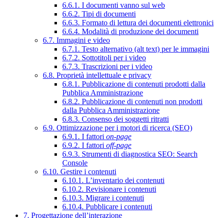
6.6.1. I documenti vanno sul web
6.6.2. Tipi di documenti
6.6.3. Formato di lettura dei documenti elettronici
6.6.4. Modalità di produzione dei documenti
6.7. Immagini e video
6.7.1. Testo alternativo (alt text) per le immagini
6.7.2. Sottotitoli per i video
6.7.3. Trascrizioni per i video
6.8. Proprietà intellettuale e privacy
6.8.1. Pubblicazione di contenuti prodotti dalla
Pubblica Amministrazione
6.8.2. Pubblicazione di contenuti non prodotti
dalla Pubblica Amministrazione
6.8.3. Consenso dei soggetti ritratti
6.9. Ottimizzazione per i motori di ricerca (SEO)
6.9.1. I fattori
on-page
6.9.2. I fattori
off-page
6.9.3. Strumenti di diagnostica SEO: Search
Console
6.10. Gestire i contenuti
6.10.1. L’inventario dei contenuti
6.10.2. Revisionare i contenuti
6.10.3. Migrare i contenuti
6.10.4. Pubblicare i contenuti
7. Progettazione dell’interazione