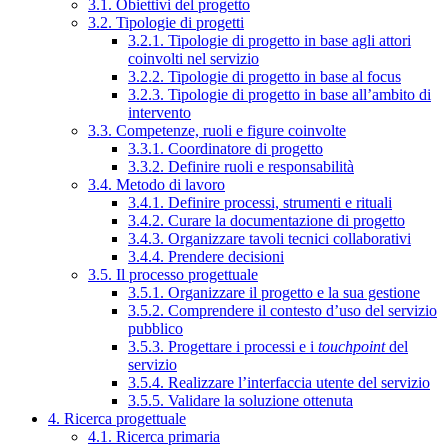
3.1. Obiettivi del progetto
3.2. Tipologie di progetti
3.2.1. Tipologie di progetto in base agli attori
coinvolti nel servizio
3.2.2. Tipologie di progetto in base al focus
3.2.3. Tipologie di progetto in base all’ambito di
intervento
3.3. Competenze, ruoli e figure coinvolte
3.3.1. Coordinatore di progetto
3.3.2. Definire ruoli e responsabilità
3.4. Metodo di lavoro
3.4.1. Definire processi, strumenti e rituali
3.4.2. Curare la documentazione di progetto
3.4.3. Organizzare tavoli tecnici collaborativi
3.4.4. Prendere decisioni
3.5. Il processo progettuale
3.5.1. Organizzare il progetto e la sua gestione
3.5.2. Comprendere il contesto d’uso del servizio
pubblico
3.5.3. Progettare i processi e i
touchpoint
del
servizio
3.5.4. Realizzare l’interfaccia utente del servizio
3.5.5. Validare la soluzione ottenuta
4. Ricerca progettuale
4.1. Ricerca primaria