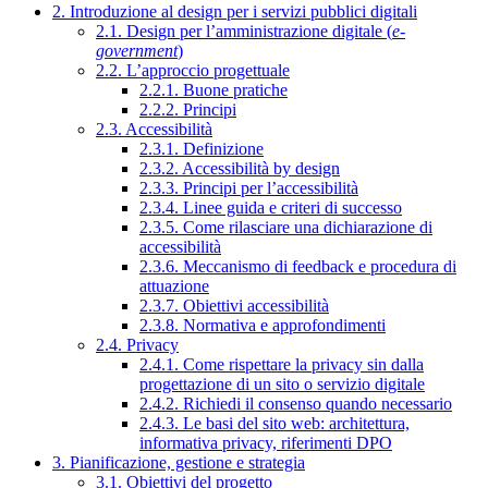
2. Introduzione al design per i servizi pubblici digitali
2.1. Design per l’amministrazione digitale (
e-
government
)
2.2. L’approccio progettuale
2.2.1. Buone pratiche
2.2.2. Principi
2.3. Accessibilità
2.3.1. Definizione
2.3.2. Accessibilità by design
2.3.3. Principi per l’accessibilità
2.3.4. Linee guida e criteri di successo
2.3.5. Come rilasciare una dichiarazione di
accessibilità
2.3.6. Meccanismo di feedback e procedura di
attuazione
2.3.7. Obiettivi accessibilità
2.3.8. Normativa e approfondimenti
2.4. Privacy
2.4.1. Come rispettare la privacy sin dalla
progettazione di un sito o servizio digitale
2.4.2. Richiedi il consenso quando necessario
2.4.3. Le basi del sito web: architettura,
informativa privacy, riferimenti DPO
3. Pianificazione, gestione e strategia
3.1. Obiettivi del progetto