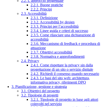
2.2. L’approccio progettuale
2.2.1. Buone pratiche
2.2.2. Principi
2.3. Accessibilità
2.3.1. Definizione
2.3.2. Accessibilità by design
2.3.3. Principi per l’accessibilità
2.3.4. Linee guida e criteri di successo
2.3.5. Come rilasciare una dichiarazione di
accessibilità
2.3.6. Meccanismo di feedback e procedura di
attuazione
2.3.7. Obiettivi accessibilità
2.3.8. Normativa e approfondimenti
2.4. Privacy
2.4.1. Come rispettare la privacy sin dalla
progettazione di un sito o servizio digitale
2.4.2. Richiedi il consenso quando necessario
2.4.3. Le basi del sito web: architettura,
informativa privacy, riferimenti DPO
3. Pianificazione, gestione e strategia
3.1. Obiettivi del progetto
3.2. Tipologie di progetti
3.2.1. Tipologie di progetto in base agli attori
coinvolti nel servizio