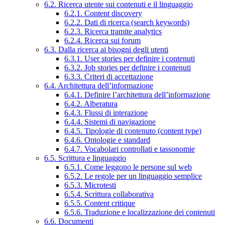
6.2. Ricerca utente sui contenuti e il linguaggio
6.2.1. Content discovery
6.2.2. Dati di ricerca (search keywords)
6.2.3. Ricerca tramite analytics
6.2.4. Ricerca sui forum
6.3. Dalla ricerca ai bisogni degli utenti
6.3.1. User stories per definire i contenuti
6.3.2. Job stories per definire i contenuti
6.3.3. Criteri di accettazione
6.4. Architettura dell’informazione
6.4.1. Definire l’architettura dell’informazione
6.4.2. Alberatura
6.4.3. Flussi di interazione
6.4.4. Sistemi di navigazione
6.4.5. Tipologie di contenuto (content type)
6.4.6. Ontologie e standard
6.4.7. Vocabolari controllati e tassonomie
6.5. Scrittura e linguaggio
6.5.1. Come leggono le persone sul web
6.5.2. Le regole per un linguaggio semplice
6.5.3. Microtesti
6.5.4. Scrittura collaborativa
6.5.5. Content critique
6.5.6. Traduzione e localizzazione dei contenuti
6.6. Documenti