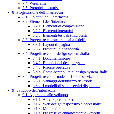
7.4. Wireframe
7.5. Prototipi interattivi
8. Progettazione dell’interfaccia
8.1. Obiettivi dell’interfaccia
8.2. Elementi dell’interfaccia
8.2.1. Elementi di composizione
8.2.2. Elementi interattivi
8.2.3. Elementi testuali (microtesti)
8.3. Progettare e costruire in alta fedeltà
8.3.1. Layout di pagina
8.3.2. Prototipi in alta fedeltà
8.4. Progettare con il design system .italia
8.4.1. Documentazione
8.4.2. Benefici del design system
8.4.3. Risorse operative
8.4.4. Come contribuire al design system .italia
8.5. Progettare con i modelli di sito e servizi
8.5.1. Vantaggi dell’utilizzo dei modelli
8.5.2. I modelli di sito e servizi disponibili
9. Sviluppo dell’interfaccia
9.1. Approccio allo sviluppo
9.1.1. Attività preliminari
9.1.2. Web design responsivo e accessibile
9.1.3. Mobile first
9.1.4. Progressive enhancement e Graceful