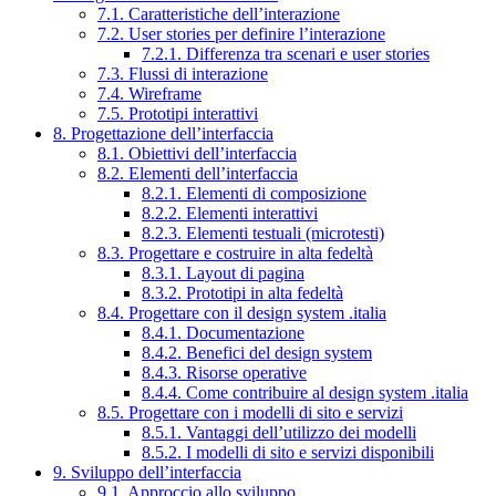
7.1. Caratteristiche dell’interazione
7.2. User stories per definire l’interazione
7.2.1. Differenza tra scenari e user stories
7.3. Flussi di interazione
7.4. Wireframe
7.5. Prototipi interattivi
8. Progettazione dell’interfaccia
8.1. Obiettivi dell’interfaccia
8.2. Elementi dell’interfaccia
8.2.1. Elementi di composizione
8.2.2. Elementi interattivi
8.2.3. Elementi testuali (microtesti)
8.3. Progettare e costruire in alta fedeltà
8.3.1. Layout di pagina
8.3.2. Prototipi in alta fedeltà
8.4. Progettare con il design system .italia
8.4.1. Documentazione
8.4.2. Benefici del design system
8.4.3. Risorse operative
8.4.4. Come contribuire al design system .italia
8.5. Progettare con i modelli di sito e servizi
8.5.1. Vantaggi dell’utilizzo dei modelli
8.5.2. I modelli di sito e servizi disponibili
9. Sviluppo dell’interfaccia
9.1. Approccio allo sviluppo