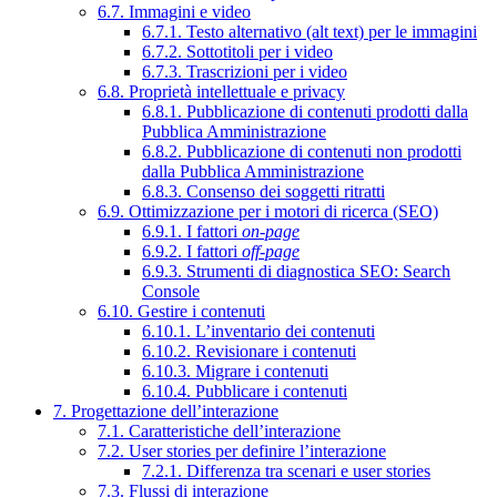
6.7. Immagini e video
6.7.1. Testo alternativo (alt text) per le immagini
6.7.2. Sottotitoli per i video
6.7.3. Trascrizioni per i video
6.8. Proprietà intellettuale e privacy
6.8.1. Pubblicazione di contenuti prodotti dalla
Pubblica Amministrazione
6.8.2. Pubblicazione di contenuti non prodotti
dalla Pubblica Amministrazione
6.8.3. Consenso dei soggetti ritratti
6.9. Ottimizzazione per i motori di ricerca (SEO)
6.9.1. I fattori
on-page
6.9.2. I fattori
off-page
6.9.3. Strumenti di diagnostica SEO: Search
Console
6.10. Gestire i contenuti
6.10.1. L’inventario dei contenuti
6.10.2. Revisionare i contenuti
6.10.3. Migrare i contenuti
6.10.4. Pubblicare i contenuti
7. Progettazione dell’interazione
7.1. Caratteristiche dell’interazione
7.2. User stories per definire l’interazione
7.2.1. Differenza tra scenari e user stories
7.3. Flussi di interazione