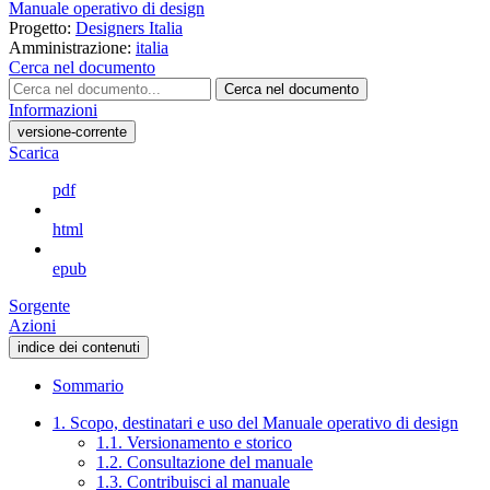
Manuale operativo di design
Progetto:
Designers Italia
Amministrazione:
italia
Cerca nel documento
Cerca nel documento
Informazioni
versione-corrente
Scarica
pdf
html
epub
Sorgente
Azioni
indice dei contenuti
Sommario
1. Scopo, destinatari e uso del Manuale operativo di design
1.1. Versionamento e storico
1.2. Consultazione del manuale
1.3. Contribuisci al manuale