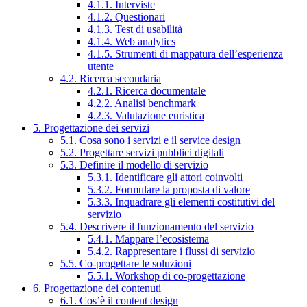
4.1.1. Interviste
4.1.2. Questionari
4.1.3. Test di usabilità
4.1.4. Web analytics
4.1.5. Strumenti di mappatura dell’esperienza
utente
4.2. Ricerca secondaria
4.2.1. Ricerca documentale
4.2.2. Analisi benchmark
4.2.3. Valutazione euristica
5. Progettazione dei servizi
5.1. Cosa sono i servizi e il service design
5.2. Progettare servizi pubblici digitali
5.3. Definire il modello di servizio
5.3.1. Identificare gli attori coinvolti
5.3.2. Formulare la proposta di valore
5.3.3. Inquadrare gli elementi costitutivi del
servizio
5.4. Descrivere il funzionamento del servizio
5.4.1. Mappare l’ecosistema
5.4.2. Rappresentare i flussi di servizio
5.5. Co-progettare le soluzioni
5.5.1. Workshop di co-progettazione
6. Progettazione dei contenuti
6.1. Cos’è il content design