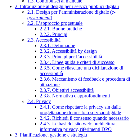
1.3. Contribuisci al manuale
2. Introduzione al design per i servizi pubblici digitali
2.1. Design per l’amministrazione digitale (
e-
government
)
2.2. L’approccio progettuale
2.2.1. Buone pratiche
2.2.2. Principi
2.3. Accessibilità
2.3.1. Definizione
2.3.2. Accessibilità by design
2.3.3. Principi per l’accessibilità
2.3.4. Linee guida e criteri di successo
2.3.5. Come rilasciare una dichiarazione di
accessibilità
2.3.6. Meccanismo di feedback e procedura di
attuazione
2.3.7. Obiettivi accessibilità
2.3.8. Normativa e approfondimenti
2.4. Privacy
2.4.1. Come rispettare la privacy sin dalla
progettazione di un sito o servizio digitale
2.4.2. Richiedi il consenso quando necessario
2.4.3. Le basi del sito web: architettura,
informativa privacy, riferimenti DPO
3. Pianificazione, gestione e strategia