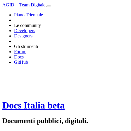
AGID
+
Team Digitale
Piano Triennale
Le community
Developers
Designers
Gli strumenti
Forum
Docs
GitHub
Docs Italia
beta
Documenti pubblici, digitali.