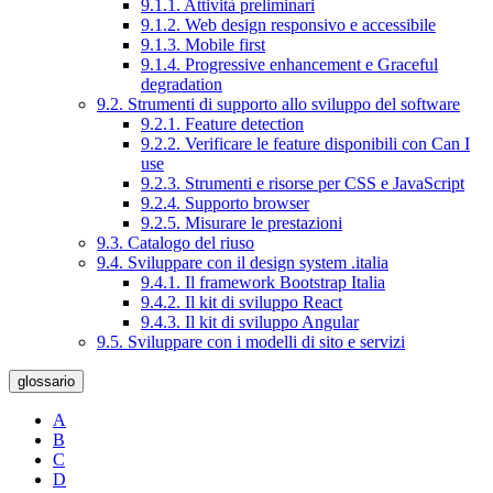
9.1.1. Attività preliminari
9.1.2. Web design responsivo e accessibile
9.1.3. Mobile first
9.1.4. Progressive enhancement e Graceful
degradation
9.2. Strumenti di supporto allo sviluppo del software
9.2.1. Feature detection
9.2.2. Verificare le feature disponibili con Can I
use
9.2.3. Strumenti e risorse per CSS e JavaScript
9.2.4. Supporto browser
9.2.5. Misurare le prestazioni
9.3. Catalogo del riuso
9.4. Sviluppare con il design system .italia
9.4.1. Il framework Bootstrap Italia
9.4.2. Il kit di sviluppo React
9.4.3. Il kit di sviluppo Angular
9.5. Sviluppare con i modelli di sito e servizi
glossario
A
B
C
D