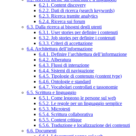
6.2.1. Content discovery
6.2.2. Dati di ricerca (search keywords)
6.2.3. Ricerca tramite analytics
6.2.4. Ricerca sui forum
6.3. Dalla ricerca ai bisogni degli utenti
6.3.1. User stories per definire i contenuti
6.3.2. Job stories per definire i contenuti
6.3.3. Criteri di accettazione
6.4. Architettura dell’informazione
6.4.1. Definire l’architettura dell’informazione
6.4.2. Alberatura
6.4.3. Flussi di interazione
6.4.4. Sistemi di navigazione
6.4.5. Tipologie di contenuto (content type)
6.4.6. Ontologie e standard
6.4.7. Vocabolari controllati e tassonomie
6.5. Scrittura e linguaggio
6.5.1. Come leggono le persone sul web
6.5.2. Le regole per un linguaggio semplice
6.5.3. Microtesti
6.5.4. Scrittura collaborativa
6.5.5. Content critique
6.5.6. Traduzione e localizzazione dei contenuti
6.6. Documenti