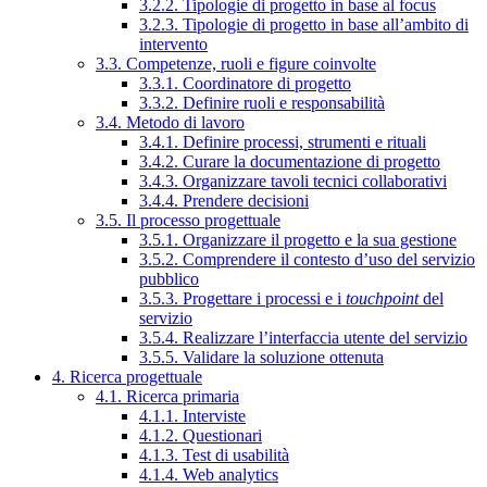
3.2.2. Tipologie di progetto in base al focus
3.2.3. Tipologie di progetto in base all’ambito di
intervento
3.3. Competenze, ruoli e figure coinvolte
3.3.1. Coordinatore di progetto
3.3.2. Definire ruoli e responsabilità
3.4. Metodo di lavoro
3.4.1. Definire processi, strumenti e rituali
3.4.2. Curare la documentazione di progetto
3.4.3. Organizzare tavoli tecnici collaborativi
3.4.4. Prendere decisioni
3.5. Il processo progettuale
3.5.1. Organizzare il progetto e la sua gestione
3.5.2. Comprendere il contesto d’uso del servizio
pubblico
3.5.3. Progettare i processi e i
touchpoint
del
servizio
3.5.4. Realizzare l’interfaccia utente del servizio
3.5.5. Validare la soluzione ottenuta
4. Ricerca progettuale
4.1. Ricerca primaria
4.1.1. Interviste
4.1.2. Questionari
4.1.3. Test di usabilità
4.1.4. Web analytics