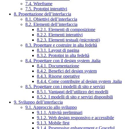
7.4. Wireframe
7.5. Prototipi interattivi
8. Progettazione dell’interfaccia
8.1. Obiettivi dell’interfaccia
8.2. Elementi dell’interfaccia
8.2.1. Elementi di composizione
8.2.2. Elementi interattivi
8.2.3. Elementi testuali (microtesti)
8.3. Progettare e costruire in alta fedeltà
8.3.1. Layout di pagina
8.3.2. Prototipi in alta fedeltà
8.4. Progettare con il design system .italia
8.4.1. Documentazione
8.4.2. Benefici del design system
8.4.3. Risorse operative
8.4.4. Come contribuire al design system .italia
8.5. Progettare con i modelli di sito e servizi
8.5.1. Vantaggi dell’utilizzo dei modelli
8.5.2. I modelli di sito e servizi disponibili
9. Sviluppo dell’interfaccia
9.1. Approccio allo sviluppo
9.1.1. Attività preliminari
9.1.2. Web design responsivo e accessibile
9.1.3. Mobile first
9.1.4. Progressive enhancement e Graceful