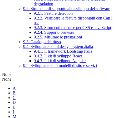
degradation
9.2. Strumenti di supporto allo sviluppo del software
9.2.1. Feature detection
9.2.2. Verificare le feature disponibili con Can I
use
9.2.3. Strumenti e risorse per CSS e JavaScript
9.2.4. Supporto browser
9.2.5. Misurare le prestazioni
9.3. Catalogo del riuso
9.4. Sviluppare con il design system .italia
9.4.1. Il framework Bootstrap Italia
9.4.2. Il kit di sviluppo React
9.4.3. Il kit di sviluppo Angular
9.5. Sviluppare con i modelli di sito e servizi
None
None
A
B
C
D
E
I
M