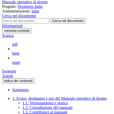
Manuale operativo di design
Progetto:
Designers Italia
Amministrazione:
italia
Cerca nel documento
Cerca nel documento
Informazioni
versione-corrente
Scarica
pdf
html
epub
Sorgente
Azioni
indice dei contenuti
Sommario
1. Scopo, destinatari e uso del Manuale operativo di design
1.1. Versionamento e storico
1.2. Consultazione del manuale
1.3. Contribuisci al manuale