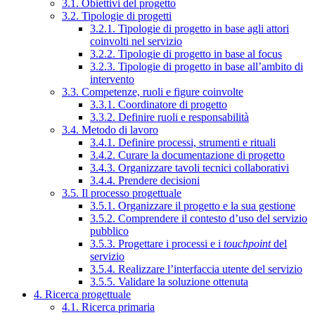
3.1. Obiettivi del progetto
3.2. Tipologie di progetti
3.2.1. Tipologie di progetto in base agli attori
coinvolti nel servizio
3.2.2. Tipologie di progetto in base al focus
3.2.3. Tipologie di progetto in base all’ambito di
intervento
3.3. Competenze, ruoli e figure coinvolte
3.3.1. Coordinatore di progetto
3.3.2. Definire ruoli e responsabilità
3.4. Metodo di lavoro
3.4.1. Definire processi, strumenti e rituali
3.4.2. Curare la documentazione di progetto
3.4.3. Organizzare tavoli tecnici collaborativi
3.4.4. Prendere decisioni
3.5. Il processo progettuale
3.5.1. Organizzare il progetto e la sua gestione
3.5.2. Comprendere il contesto d’uso del servizio
pubblico
3.5.3. Progettare i processi e i
touchpoint
del
servizio
3.5.4. Realizzare l’interfaccia utente del servizio
3.5.5. Validare la soluzione ottenuta
4. Ricerca progettuale
4.1. Ricerca primaria