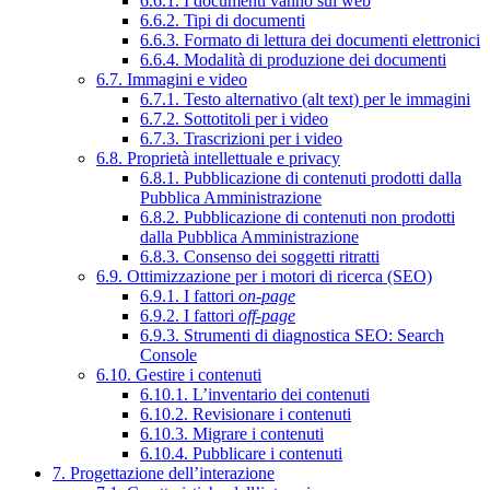
6.6.1. I documenti vanno sul web
6.6.2. Tipi di documenti
6.6.3. Formato di lettura dei documenti elettronici
6.6.4. Modalità di produzione dei documenti
6.7. Immagini e video
6.7.1. Testo alternativo (alt text) per le immagini
6.7.2. Sottotitoli per i video
6.7.3. Trascrizioni per i video
6.8. Proprietà intellettuale e privacy
6.8.1. Pubblicazione di contenuti prodotti dalla
Pubblica Amministrazione
6.8.2. Pubblicazione di contenuti non prodotti
dalla Pubblica Amministrazione
6.8.3. Consenso dei soggetti ritratti
6.9. Ottimizzazione per i motori di ricerca (SEO)
6.9.1. I fattori
on-page
6.9.2. I fattori
off-page
6.9.3. Strumenti di diagnostica SEO: Search
Console
6.10. Gestire i contenuti
6.10.1. L’inventario dei contenuti
6.10.2. Revisionare i contenuti
6.10.3. Migrare i contenuti
6.10.4. Pubblicare i contenuti
7. Progettazione dell’interazione