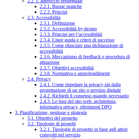
2.2. L’approccio progettuale
2.2.1. Buone pratiche
2.2.2. Principi
2.3. Accessibilità
2.3.1. Definizione
2.3.2. Accessibilità by design
2.3.3. Principi per l’accessibilità
2.3.4. Linee guida e criteri di successo
2.3.5. Come rilasciare una dichiarazione di
accessibilità
2.3.6. Meccanismo di feedback e procedura di
attuazione
2.3.7. Obiettivi accessibilità
2.3.8. Normativa e approfondimenti
2.4. Privacy
2.4.1. Come rispettare la privacy sin dalla
progettazione di un sito o servizio digitale
2.4.2. Richiedi il consenso quando necessario
2.4.3. Le basi del sito web: architettura,
informativa privacy, riferimenti DPO
3. Pianificazione, gestione e strategia
3.1. Obiettivi del progetto
3.2. Tipologie di progetti
3.2.1. Tipologie di progetto in base agli attori
coinvolti nel servizio