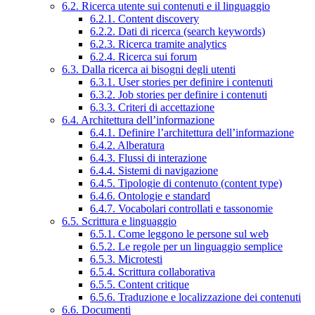
6.2. Ricerca utente sui contenuti e il linguaggio
6.2.1. Content discovery
6.2.2. Dati di ricerca (search keywords)
6.2.3. Ricerca tramite analytics
6.2.4. Ricerca sui forum
6.3. Dalla ricerca ai bisogni degli utenti
6.3.1. User stories per definire i contenuti
6.3.2. Job stories per definire i contenuti
6.3.3. Criteri di accettazione
6.4. Architettura dell’informazione
6.4.1. Definire l’architettura dell’informazione
6.4.2. Alberatura
6.4.3. Flussi di interazione
6.4.4. Sistemi di navigazione
6.4.5. Tipologie di contenuto (content type)
6.4.6. Ontologie e standard
6.4.7. Vocabolari controllati e tassonomie
6.5. Scrittura e linguaggio
6.5.1. Come leggono le persone sul web
6.5.2. Le regole per un linguaggio semplice
6.5.3. Microtesti
6.5.4. Scrittura collaborativa
6.5.5. Content critique
6.5.6. Traduzione e localizzazione dei contenuti
6.6. Documenti