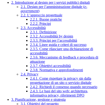
2. Introduzione al design per i servizi pubblici digitali
2.1. Design per l’amministrazione digitale (
e-
government
)
2.2. L’approccio progettuale
2.2.1. Buone pratiche
2.2.2. Principi
2.3. Accessibilità
2.3.1. Definizione
2.3.2. Accessibilità by design
2.3.3. Principi per l’accessibilità
2.3.4. Linee guida e criteri di successo
2.3.5. Come rilasciare una dichiarazione di
accessibilità
2.3.6. Meccanismo di feedback e procedura di
attuazione
2.3.7. Obiettivi accessibilità
2.3.8. Normativa e approfondimenti
2.4. Privacy
2.4.1. Come rispettare la privacy sin dalla
progettazione di un sito o servizio digitale
2.4.2. Richiedi il consenso quando necessario
2.4.3. Le basi del sito web: architettura,
informativa privacy, riferimenti DPO
3. Pianificazione, gestione e strategia
3.1. Obiettivi del progetto