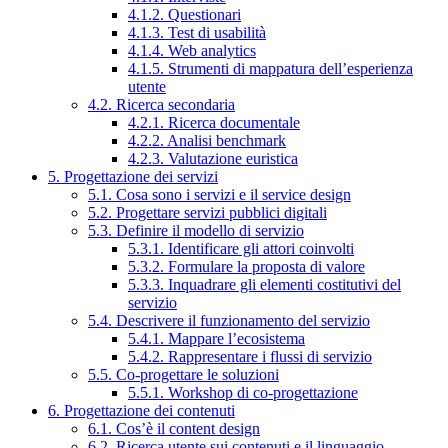
4.1.2. Questionari
4.1.3. Test di usabilità
4.1.4. Web analytics
4.1.5. Strumenti di mappatura dell’esperienza
utente
4.2. Ricerca secondaria
4.2.1. Ricerca documentale
4.2.2. Analisi benchmark
4.2.3. Valutazione euristica
5. Progettazione dei servizi
5.1. Cosa sono i servizi e il service design
5.2. Progettare servizi pubblici digitali
5.3. Definire il modello di servizio
5.3.1. Identificare gli attori coinvolti
5.3.2. Formulare la proposta di valore
5.3.3. Inquadrare gli elementi costitutivi del
servizio
5.4. Descrivere il funzionamento del servizio
5.4.1. Mappare l’ecosistema
5.4.2. Rappresentare i flussi di servizio
5.5. Co-progettare le soluzioni
5.5.1. Workshop di co-progettazione
6. Progettazione dei contenuti
6.1. Cos’è il content design
6.2. Ricerca utente sui contenuti e il linguaggio