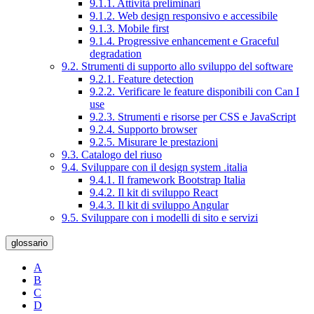
9.1.1. Attività preliminari
9.1.2. Web design responsivo e accessibile
9.1.3. Mobile first
9.1.4. Progressive enhancement e Graceful
degradation
9.2. Strumenti di supporto allo sviluppo del software
9.2.1. Feature detection
9.2.2. Verificare le feature disponibili con Can I
use
9.2.3. Strumenti e risorse per CSS e JavaScript
9.2.4. Supporto browser
9.2.5. Misurare le prestazioni
9.3. Catalogo del riuso
9.4. Sviluppare con il design system .italia
9.4.1. Il framework Bootstrap Italia
9.4.2. Il kit di sviluppo React
9.4.3. Il kit di sviluppo Angular
9.5. Sviluppare con i modelli di sito e servizi
glossario
A
B
C
D