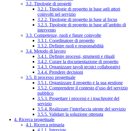
3.2. Tipologie di progetti
3.2.1. Tipologie di progetto in base agli attori
coinvolti nel servizio
3.2.2. Tipologie di progetto in base al focus
3.2.3. Tipologie di progetto in base all’ambito di
intervento
3.3. Competenze, ruoli e figure coinvolte
3.3.1. Coordinatore di progetto
3.3.2. Definire ruoli e responsabilità
3.4. Metodo di lavoro
3.4.1. Definire processi, strumenti e rituali
3.4.2. Curare la documentazione di progetto
3.4.3. Organizzare tavoli tecnici collaborativi
3.4.4. Prendere decisioni
3.5. Il processo progettuale
3.5.1. Organizzare il progetto e la sua gestione
3.5.2. Comprendere il contesto d’uso del servizio
pubblico
3.5.3. Progettare i processi e i
touchpoint
del
servizio
3.5.4. Realizzare l’interfaccia utente del servizio
3.5.5. Validare la soluzione ottenuta
4. Ricerca progettuale
4.1. Ricerca primaria
4.1.1. Interviste