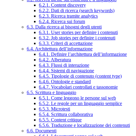
6.2.1. Content discovery
6.2.2. Dati di ricerca (search keywords)
6.2.3. Ricerca tramite analytics
6.2.4. Ricerca sui forum
6.3. Dalla ricerca ai bisogni degli utenti
6.3.1. User stories per definire i contenuti
6.3.2. Job stories per definire i contenuti
6.3.3. Criteri di accettazione
6.4. Architettura dell’informazione
6.4.1. Definire l’architettura dell’informazione
6.4.2. Alberatura
6.4.3. Flussi di interazione
6.4.4. Sistemi di navigazione
6.4.5. Tipologie di contenuto (content type)
6.4.6. Ontologie e standard
6.4.7. Vocabolari controllati e tassonomie
6.5. Scrittura e linguaggio
6.5.1. Come leggono le persone sul web
6.5.2. Le regole per un linguaggio semplice
6.5.3. Microtesti
6.5.4. Scrittura collaborativa
6.5.5. Content critique
6.5.6. Traduzione e localizzazione dei contenuti
6.6. Documenti