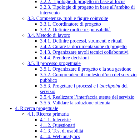
3.2.2. Tipologie di progetto in base al focus
3.2.3. Tipologie di progetto in base all’ambito di
intervento
3.3. Competenze, ruoli e figure coinvolte
3.3.1. Coordinatore di progetto
3.3.2. Definire ruoli e responsabilità
3.4. Metodo di lavoro
3.4.1. Definire processi, strumenti e rituali
3.4.2. Curare la documentazione di progetto
3.4.3. Organizzare tavoli tecnici collaborativi
3.4.4. Prendere decisioni
3.5. Il processo progettuale
3.5.1. Organizzare il progetto e la sua gestione
3.5.2. Comprendere il contesto d’uso del servizio
pubblico
3.5.3. Progettare i processi e i
touchpoint
del
servizio
3.5.4. Realizzare l’interfaccia utente del servizio
3.5.5. Validare la soluzione ottenuta
4. Ricerca progettuale
4.1. Ricerca primaria
4.1.1. Interviste
4.1.2. Questionari
4.1.3. Test di usabilità
4.1.4. Web analytics