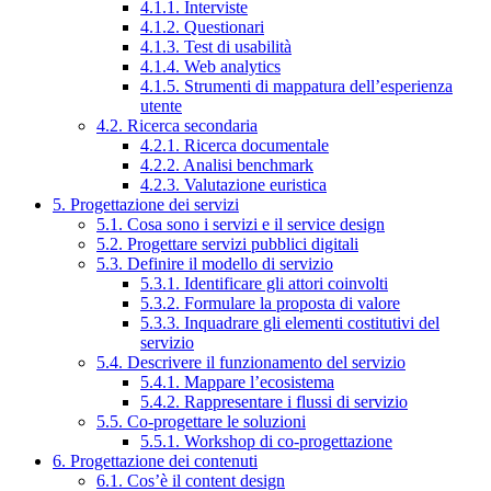
4.1.1. Interviste
4.1.2. Questionari
4.1.3. Test di usabilità
4.1.4. Web analytics
4.1.5. Strumenti di mappatura dell’esperienza
utente
4.2. Ricerca secondaria
4.2.1. Ricerca documentale
4.2.2. Analisi benchmark
4.2.3. Valutazione euristica
5. Progettazione dei servizi
5.1. Cosa sono i servizi e il service design
5.2. Progettare servizi pubblici digitali
5.3. Definire il modello di servizio
5.3.1. Identificare gli attori coinvolti
5.3.2. Formulare la proposta di valore
5.3.3. Inquadrare gli elementi costitutivi del
servizio
5.4. Descrivere il funzionamento del servizio
5.4.1. Mappare l’ecosistema
5.4.2. Rappresentare i flussi di servizio
5.5. Co-progettare le soluzioni
5.5.1. Workshop di co-progettazione
6. Progettazione dei contenuti
6.1. Cos’è il content design