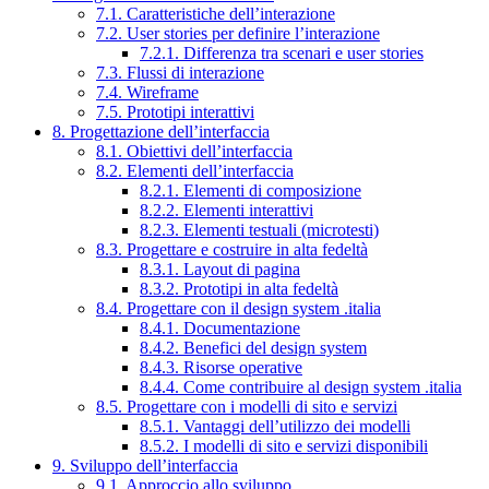
7.1. Caratteristiche dell’interazione
7.2. User stories per definire l’interazione
7.2.1. Differenza tra scenari e user stories
7.3. Flussi di interazione
7.4. Wireframe
7.5. Prototipi interattivi
8. Progettazione dell’interfaccia
8.1. Obiettivi dell’interfaccia
8.2. Elementi dell’interfaccia
8.2.1. Elementi di composizione
8.2.2. Elementi interattivi
8.2.3. Elementi testuali (microtesti)
8.3. Progettare e costruire in alta fedeltà
8.3.1. Layout di pagina
8.3.2. Prototipi in alta fedeltà
8.4. Progettare con il design system .italia
8.4.1. Documentazione
8.4.2. Benefici del design system
8.4.3. Risorse operative
8.4.4. Come contribuire al design system .italia
8.5. Progettare con i modelli di sito e servizi
8.5.1. Vantaggi dell’utilizzo dei modelli
8.5.2. I modelli di sito e servizi disponibili
9. Sviluppo dell’interfaccia
9.1. Approccio allo sviluppo