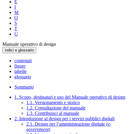
E
I
M
O
S
T
U
Manuale operativo di design
indici e glossario
contenuti
figure
tabelle
glossario
Sommario
1. Scopo, destinatari e uso del Manuale operativo di design
1.1. Versionamento e storico
1.2. Consultazione del manuale
1.3. Contribuisci al manuale
2. Introduzione al design per i servizi pubblici digitali
2.1. Design per l’amministrazione digitale (
e-
government
)