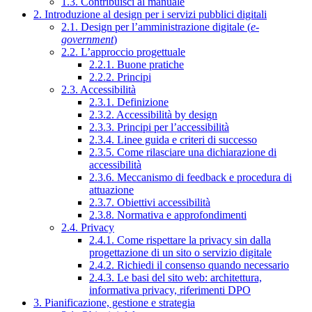
1.3. Contribuisci al manuale
2. Introduzione al design per i servizi pubblici digitali
2.1. Design per l’amministrazione digitale (
e-
government
)
2.2. L’approccio progettuale
2.2.1. Buone pratiche
2.2.2. Principi
2.3. Accessibilità
2.3.1. Definizione
2.3.2. Accessibilità by design
2.3.3. Principi per l’accessibilità
2.3.4. Linee guida e criteri di successo
2.3.5. Come rilasciare una dichiarazione di
accessibilità
2.3.6. Meccanismo di feedback e procedura di
attuazione
2.3.7. Obiettivi accessibilità
2.3.8. Normativa e approfondimenti
2.4. Privacy
2.4.1. Come rispettare la privacy sin dalla
progettazione di un sito o servizio digitale
2.4.2. Richiedi il consenso quando necessario
2.4.3. Le basi del sito web: architettura,
informativa privacy, riferimenti DPO
3. Pianificazione, gestione e strategia