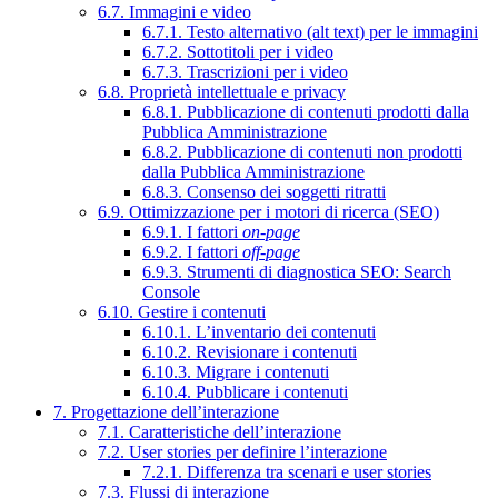
6.7. Immagini e video
6.7.1. Testo alternativo (alt text) per le immagini
6.7.2. Sottotitoli per i video
6.7.3. Trascrizioni per i video
6.8. Proprietà intellettuale e privacy
6.8.1. Pubblicazione di contenuti prodotti dalla
Pubblica Amministrazione
6.8.2. Pubblicazione di contenuti non prodotti
dalla Pubblica Amministrazione
6.8.3. Consenso dei soggetti ritratti
6.9. Ottimizzazione per i motori di ricerca (SEO)
6.9.1. I fattori
on-page
6.9.2. I fattori
off-page
6.9.3. Strumenti di diagnostica SEO: Search
Console
6.10. Gestire i contenuti
6.10.1. L’inventario dei contenuti
6.10.2. Revisionare i contenuti
6.10.3. Migrare i contenuti
6.10.4. Pubblicare i contenuti
7. Progettazione dell’interazione
7.1. Caratteristiche dell’interazione
7.2. User stories per definire l’interazione
7.2.1. Differenza tra scenari e user stories
7.3. Flussi di interazione