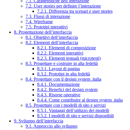
7.1. Caratteristiche dell’interazione
7.2. User stories per definire l’interazione
7.2.1. Differenza tra scenari e user stories
7.3. Flussi di interazione
7.4. Wireframe
7.5. Prototipi interattivi
8. Progettazione dell’interfaccia
8.1. Obiettivi dell’interfaccia
8.2. Elementi dell’interfaccia
8.2.1. Elementi di composizione
8.2.2. Elementi interattivi
8.2.3. Elementi testuali (microtesti)
8.3. Progettare e costruire in alta fedeltà
8.3.1. Layout di pagina
8.3.2. Prototipi in alta fedeltà
8.4. Progettare con il design system .italia
8.4.1. Documentazione
8.4.2. Benefici del design system
8.4.3. Risorse operative
8.4.4. Come contribuire al design system .italia
8.5. Progettare con i modelli di sito e servizi
8.5.1. Vantaggi dell’utilizzo dei modelli
8.5.2. I modelli di sito e servizi disponibili
9. Sviluppo dell’interfaccia
9.1. Approccio allo sviluppo