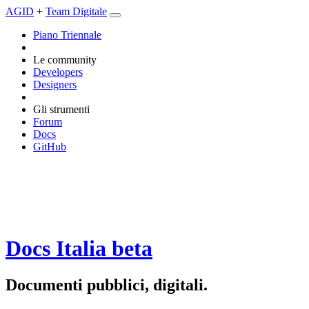
AGID
+
Team Digitale
Piano Triennale
Le community
Developers
Designers
Gli strumenti
Forum
Docs
GitHub
Docs Italia
beta
Documenti pubblici, digitali.