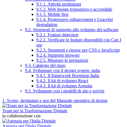
9.1.1. Attività preliminari
9.1.2. Web design responsivo e accessibile
9.1.3. Mobile first
9.1.4. Progressive enhancement e Graceful
degradation
9.2. Strumenti di supporto allo sviluppo del software
9.2.1. Feature detection
9.2.2. Verificare le feature disponibili con Can I
use
9.2.3. Strumenti e risorse per CSS e JavaScript
9.2.4. Supporto browser
9.2.5. Misurare le prestazioni
9.3. Catalogo del riuso
9.4. Sviluppare con il design system .italia
9.4.1. Il framework Bootstrap Italia
9.4.2. Il kit di sviluppo React
9.4.3. Il kit di sviluppo Angular
9.5. Sviluppare con i modelli di sito e servizi
1. Scopo, destinatari e uso del Manuale operativo di design
Team per la Trasformazione Digitale
in collaborazione con
Agenzia per l'Italia Digitale