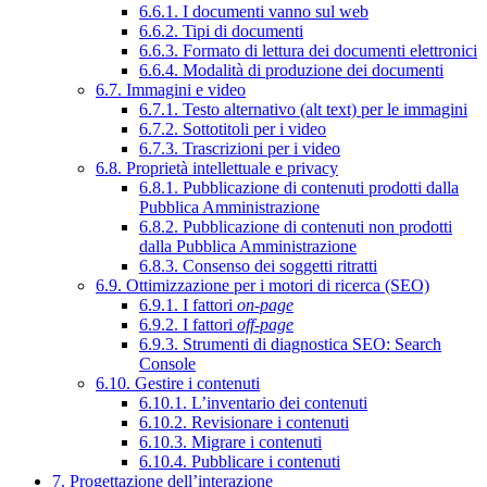
6.6.1. I documenti vanno sul web
6.6.2. Tipi di documenti
6.6.3. Formato di lettura dei documenti elettronici
6.6.4. Modalità di produzione dei documenti
6.7. Immagini e video
6.7.1. Testo alternativo (alt text) per le immagini
6.7.2. Sottotitoli per i video
6.7.3. Trascrizioni per i video
6.8. Proprietà intellettuale e privacy
6.8.1. Pubblicazione di contenuti prodotti dalla
Pubblica Amministrazione
6.8.2. Pubblicazione di contenuti non prodotti
dalla Pubblica Amministrazione
6.8.3. Consenso dei soggetti ritratti
6.9. Ottimizzazione per i motori di ricerca (SEO)
6.9.1. I fattori
on-page
6.9.2. I fattori
off-page
6.9.3. Strumenti di diagnostica SEO: Search
Console
6.10. Gestire i contenuti
6.10.1. L’inventario dei contenuti
6.10.2. Revisionare i contenuti
6.10.3. Migrare i contenuti
6.10.4. Pubblicare i contenuti
7. Progettazione dell’interazione