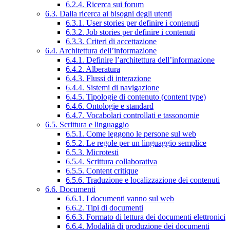
6.2.4. Ricerca sui forum
6.3. Dalla ricerca ai bisogni degli utenti
6.3.1. User stories per definire i contenuti
6.3.2. Job stories per definire i contenuti
6.3.3. Criteri di accettazione
6.4. Architettura dell’informazione
6.4.1. Definire l’architettura dell’informazione
6.4.2. Alberatura
6.4.3. Flussi di interazione
6.4.4. Sistemi di navigazione
6.4.5. Tipologie di contenuto (content type)
6.4.6. Ontologie e standard
6.4.7. Vocabolari controllati e tassonomie
6.5. Scrittura e linguaggio
6.5.1. Come leggono le persone sul web
6.5.2. Le regole per un linguaggio semplice
6.5.3. Microtesti
6.5.4. Scrittura collaborativa
6.5.5. Content critique
6.5.6. Traduzione e localizzazione dei contenuti
6.6. Documenti
6.6.1. I documenti vanno sul web
6.6.2. Tipi di documenti
6.6.3. Formato di lettura dei documenti elettronici
6.6.4. Modalità di produzione dei documenti