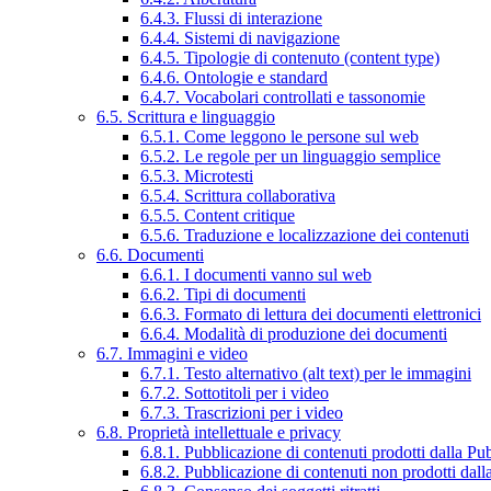
6.4.3. Flussi di interazione
6.4.4. Sistemi di navigazione
6.4.5. Tipologie di contenuto (content type)
6.4.6. Ontologie e standard
6.4.7. Vocabolari controllati e tassonomie
6.5. Scrittura e linguaggio
6.5.1. Come leggono le persone sul web
6.5.2. Le regole per un linguaggio semplice
6.5.3. Microtesti
6.5.4. Scrittura collaborativa
6.5.5. Content critique
6.5.6. Traduzione e localizzazione dei contenuti
6.6. Documenti
6.6.1. I documenti vanno sul web
6.6.2. Tipi di documenti
6.6.3. Formato di lettura dei documenti elettronici
6.6.4. Modalità di produzione dei documenti
6.7. Immagini e video
6.7.1. Testo alternativo (alt text) per le immagini
6.7.2. Sottotitoli per i video
6.7.3. Trascrizioni per i video
6.8. Proprietà intellettuale e privacy
6.8.1. Pubblicazione di contenuti prodotti dalla P
6.8.2. Pubblicazione di contenuti non prodotti dal