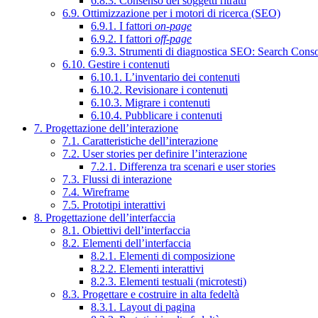
6.8.3. Consenso dei soggetti ritratti
6.9. Ottimizzazione per i motori di ricerca (SEO)
6.9.1. I fattori
on-page
6.9.2. I fattori
off-page
6.9.3. Strumenti di diagnostica SEO: Search Cons
6.10. Gestire i contenuti
6.10.1. L’inventario dei contenuti
6.10.2. Revisionare i contenuti
6.10.3. Migrare i contenuti
6.10.4. Pubblicare i contenuti
7. Progettazione dell’interazione
7.1. Caratteristiche dell’interazione
7.2. User stories per definire l’interazione
7.2.1. Differenza tra scenari e user stories
7.3. Flussi di interazione
7.4. Wireframe
7.5. Prototipi interattivi
8. Progettazione dell’interfaccia
8.1. Obiettivi dell’interfaccia
8.2. Elementi dell’interfaccia
8.2.1. Elementi di composizione
8.2.2. Elementi interattivi
8.2.3. Elementi testuali (microtesti)
8.3. Progettare e costruire in alta fedeltà
8.3.1. Layout di pagina