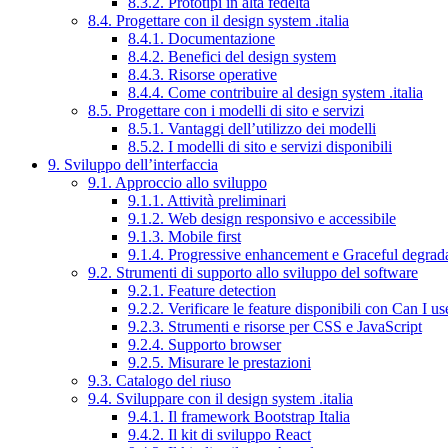
8.3.2. Prototipi in alta fedeltà
8.4. Progettare con il design system .italia
8.4.1. Documentazione
8.4.2. Benefici del design system
8.4.3. Risorse operative
8.4.4. Come contribuire al design system .italia
8.5. Progettare con i modelli di sito e servizi
8.5.1. Vantaggi dell’utilizzo dei modelli
8.5.2. I modelli di sito e servizi disponibili
9. Sviluppo dell’interfaccia
9.1. Approccio allo sviluppo
9.1.1. Attività preliminari
9.1.2. Web design responsivo e accessibile
9.1.3. Mobile first
9.1.4. Progressive enhancement e Graceful degrad
9.2. Strumenti di supporto allo sviluppo del software
9.2.1. Feature detection
9.2.2. Verificare le feature disponibili con Can I us
9.2.3. Strumenti e risorse per CSS e JavaScript
9.2.4. Supporto browser
9.2.5. Misurare le prestazioni
9.3. Catalogo del riuso
9.4. Sviluppare con il design system .italia
9.4.1. Il framework Bootstrap Italia
9.4.2. Il kit di sviluppo React