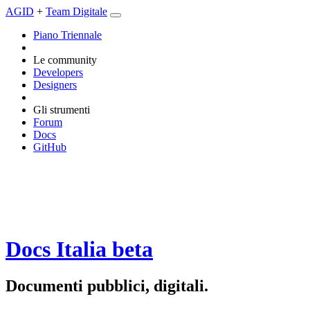
AGID
+
Team Digitale
Piano Triennale
Le community
Developers
Designers
Gli strumenti
Forum
Docs
GitHub
Docs Italia
beta
Documenti pubblici, digitali.