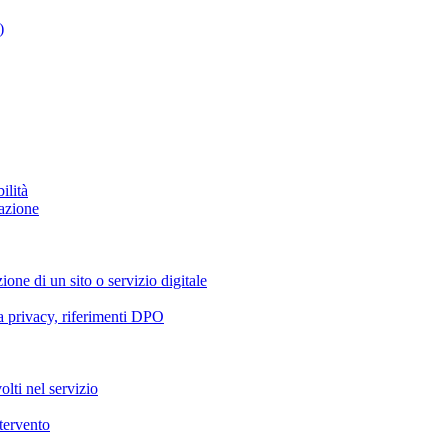
)
ilità
azione
ione di un sito o servizio digitale
va privacy, riferimenti DPO
olti nel servizio
ntervento