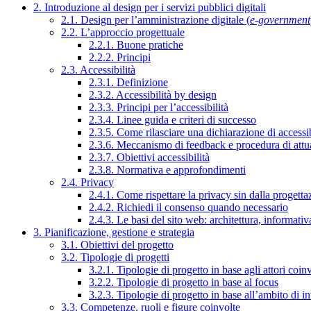
2. Introduzione al design per i servizi pubblici digitali
2.1. Design per l’amministrazione digitale (
e-government
2.2. L’approccio progettuale
2.2.1. Buone pratiche
2.2.2. Principi
2.3. Accessibilità
2.3.1. Definizione
2.3.2. Accessibilità by design
2.3.3. Principi per l’accessibilità
2.3.4. Linee guida e criteri di successo
2.3.5. Come rilasciare una dichiarazione di accessib
2.3.6. Meccanismo di feedback e procedura di attu
2.3.7. Obiettivi accessibilità
2.3.8. Normativa e approfondimenti
2.4. Privacy
2.4.1. Come rispettare la privacy sin dalla progettaz
2.4.2. Richiedi il consenso quando necessario
2.4.3. Le basi del sito web: architettura, informati
3. Pianificazione, gestione e strategia
3.1. Obiettivi del progetto
3.2. Tipologie di progetti
3.2.1. Tipologie di progetto in base agli attori coinv
3.2.2. Tipologie di progetto in base al focus
3.2.3. Tipologie di progetto in base all’ambito di i
3.3. Competenze, ruoli e figure coinvolte