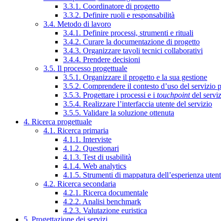
3.3.1. Coordinatore di progetto
3.3.2. Definire ruoli e responsabilità
3.4. Metodo di lavoro
3.4.1. Definire processi, strumenti e rituali
3.4.2. Curare la documentazione di progetto
3.4.3. Organizzare tavoli tecnici collaborativi
3.4.4. Prendere decisioni
3.5. Il processo progettuale
3.5.1. Organizzare il progetto e la sua gestione
3.5.2. Comprendere il contesto d’uso del servizio 
3.5.3. Progettare i processi e i
touchpoint
del servi
3.5.4. Realizzare l’interfaccia utente del servizio
3.5.5. Validare la soluzione ottenuta
4. Ricerca progettuale
4.1. Ricerca primaria
4.1.1. Interviste
4.1.2. Questionari
4.1.3. Test di usabilità
4.1.4. Web analytics
4.1.5. Strumenti di mappatura dell’esperienza uten
4.2. Ricerca secondaria
4.2.1. Ricerca documentale
4.2.2. Analisi benchmark
4.2.3. Valutazione euristica
5. Progettazione dei servizi