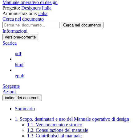
Manuale operativo di design
Progetto:
Designers Italia
Amministrazione:
italia
Cerca nel documento
Cerca nel documento
Informazioni
versione-corrente
Scarica
pdf
html
epub
Sorgente
Azioni
indice dei contenuti
Sommario
1. Scopo, destinatari e uso del Manuale operativo di design
1.1. Versionamento e storico
1.2. Consultazione del manuale
1.3. Contribuisci al manuale