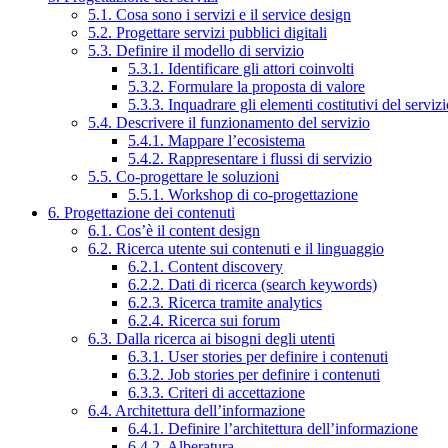
5.1. Cosa sono i servizi e il service design
5.2. Progettare servizi pubblici digitali
5.3. Definire il modello di servizio
5.3.1. Identificare gli attori coinvolti
5.3.2. Formulare la proposta di valore
5.3.3. Inquadrare gli elementi costitutivi del serviz
5.4. Descrivere il funzionamento del servizio
5.4.1. Mappare l’ecosistema
5.4.2. Rappresentare i flussi di servizio
5.5. Co-progettare le soluzioni
5.5.1. Workshop di co-progettazione
6. Progettazione dei contenuti
6.1. Cos’è il content design
6.2. Ricerca utente sui contenuti e il linguaggio
6.2.1. Content discovery
6.2.2. Dati di ricerca (search keywords)
6.2.3. Ricerca tramite analytics
6.2.4. Ricerca sui forum
6.3. Dalla ricerca ai bisogni degli utenti
6.3.1. User stories per definire i contenuti
6.3.2. Job stories per definire i contenuti
6.3.3. Criteri di accettazione
6.4. Architettura dell’informazione
6.4.1. Definire l’architettura dell’informazione
6.4.2. Alberatura