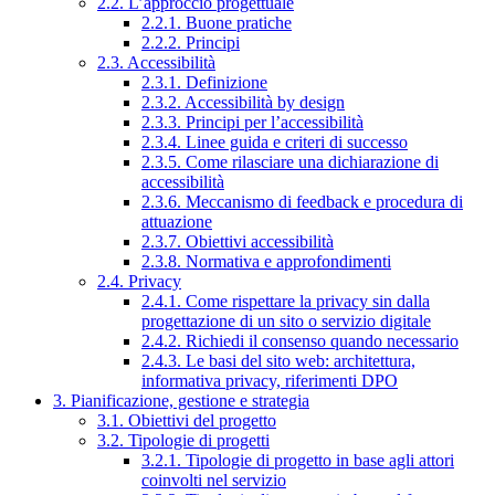
2.2. L’approccio progettuale
2.2.1. Buone pratiche
2.2.2. Principi
2.3. Accessibilità
2.3.1. Definizione
2.3.2. Accessibilità by design
2.3.3. Principi per l’accessibilità
2.3.4. Linee guida e criteri di successo
2.3.5. Come rilasciare una dichiarazione di
accessibilità
2.3.6. Meccanismo di feedback e procedura di
attuazione
2.3.7. Obiettivi accessibilità
2.3.8. Normativa e approfondimenti
2.4. Privacy
2.4.1. Come rispettare la privacy sin dalla
progettazione di un sito o servizio digitale
2.4.2. Richiedi il consenso quando necessario
2.4.3. Le basi del sito web: architettura,
informativa privacy, riferimenti DPO
3. Pianificazione, gestione e strategia
3.1. Obiettivi del progetto
3.2. Tipologie di progetti
3.2.1. Tipologie di progetto in base agli attori
coinvolti nel servizio