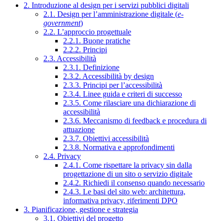
2. Introduzione al design per i servizi pubblici digitali
2.1. Design per l’amministrazione digitale (
e-
government
)
2.2. L’approccio progettuale
2.2.1. Buone pratiche
2.2.2. Principi
2.3. Accessibilità
2.3.1. Definizione
2.3.2. Accessibilità by design
2.3.3. Principi per l’accessibilità
2.3.4. Linee guida e criteri di successo
2.3.5. Come rilasciare una dichiarazione di
accessibilità
2.3.6. Meccanismo di feedback e procedura di
attuazione
2.3.7. Obiettivi accessibilità
2.3.8. Normativa e approfondimenti
2.4. Privacy
2.4.1. Come rispettare la privacy sin dalla
progettazione di un sito o servizio digitale
2.4.2. Richiedi il consenso quando necessario
2.4.3. Le basi del sito web: architettura,
informativa privacy, riferimenti DPO
3. Pianificazione, gestione e strategia
3.1. Obiettivi del progetto