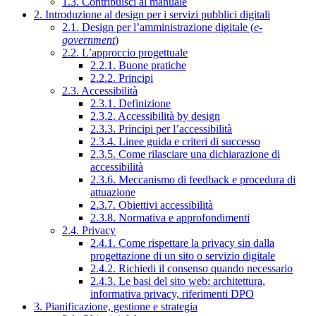
1.3. Contribuisci al manuale
2. Introduzione al design per i servizi pubblici digitali
2.1. Design per l’amministrazione digitale (
e-
government
)
2.2. L’approccio progettuale
2.2.1. Buone pratiche
2.2.2. Principi
2.3. Accessibilità
2.3.1. Definizione
2.3.2. Accessibilità by design
2.3.3. Principi per l’accessibilità
2.3.4. Linee guida e criteri di successo
2.3.5. Come rilasciare una dichiarazione di
accessibilità
2.3.6. Meccanismo di feedback e procedura di
attuazione
2.3.7. Obiettivi accessibilità
2.3.8. Normativa e approfondimenti
2.4. Privacy
2.4.1. Come rispettare la privacy sin dalla
progettazione di un sito o servizio digitale
2.4.2. Richiedi il consenso quando necessario
2.4.3. Le basi del sito web: architettura,
informativa privacy, riferimenti DPO
3. Pianificazione, gestione e strategia