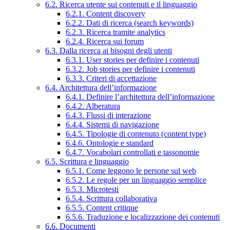
6.2. Ricerca utente sui contenuti e il linguaggio
6.2.1. Content discovery
6.2.2. Dati di ricerca (search keywords)
6.2.3. Ricerca tramite analytics
6.2.4. Ricerca sui forum
6.3. Dalla ricerca ai bisogni degli utenti
6.3.1. User stories per definire i contenuti
6.3.2. Job stories per definire i contenuti
6.3.3. Criteri di accettazione
6.4. Architettura dell’informazione
6.4.1. Definire l’architettura dell’informazione
6.4.2. Alberatura
6.4.3. Flussi di interazione
6.4.4. Sistemi di navigazione
6.4.5. Tipologie di contenuto (content type)
6.4.6. Ontologie e standard
6.4.7. Vocabolari controllati e tassonomie
6.5. Scrittura e linguaggio
6.5.1. Come leggono le persone sul web
6.5.2. Le regole per un linguaggio semplice
6.5.3. Microtesti
6.5.4. Scrittura collaborativa
6.5.5. Content critique
6.5.6. Traduzione e localizzazione dei contenuti
6.6. Documenti