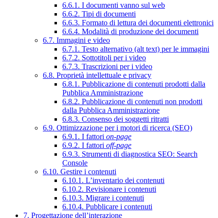
6.6.1. I documenti vanno sul web
6.6.2. Tipi di documenti
6.6.3. Formato di lettura dei documenti elettronici
6.6.4. Modalità di produzione dei documenti
6.7. Immagini e video
6.7.1. Testo alternativo (alt text) per le immagini
6.7.2. Sottotitoli per i video
6.7.3. Trascrizioni per i video
6.8. Proprietà intellettuale e privacy
6.8.1. Pubblicazione di contenuti prodotti dalla
Pubblica Amministrazione
6.8.2. Pubblicazione di contenuti non prodotti
dalla Pubblica Amministrazione
6.8.3. Consenso dei soggetti ritratti
6.9. Ottimizzazione per i motori di ricerca (SEO)
6.9.1. I fattori
on-page
6.9.2. I fattori
off-page
6.9.3. Strumenti di diagnostica SEO: Search
Console
6.10. Gestire i contenuti
6.10.1. L’inventario dei contenuti
6.10.2. Revisionare i contenuti
6.10.3. Migrare i contenuti
6.10.4. Pubblicare i contenuti
7. Progettazione dell’interazione