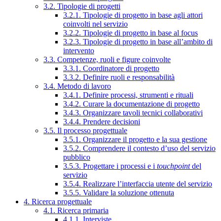
3.2. Tipologie di progetti
3.2.1. Tipologie di progetto in base agli attori
coinvolti nel servizio
3.2.2. Tipologie di progetto in base al focus
3.2.3. Tipologie di progetto in base all’ambito di
intervento
3.3. Competenze, ruoli e figure coinvolte
3.3.1. Coordinatore di progetto
3.3.2. Definire ruoli e responsabilità
3.4. Metodo di lavoro
3.4.1. Definire processi, strumenti e rituali
3.4.2. Curare la documentazione di progetto
3.4.3. Organizzare tavoli tecnici collaborativi
3.4.4. Prendere decisioni
3.5. Il processo progettuale
3.5.1. Organizzare il progetto e la sua gestione
3.5.2. Comprendere il contesto d’uso del servizio
pubblico
3.5.3. Progettare i processi e i
touchpoint
del
servizio
3.5.4. Realizzare l’interfaccia utente del servizio
3.5.5. Validare la soluzione ottenuta
4. Ricerca progettuale
4.1. Ricerca primaria
4.1.1. Interviste