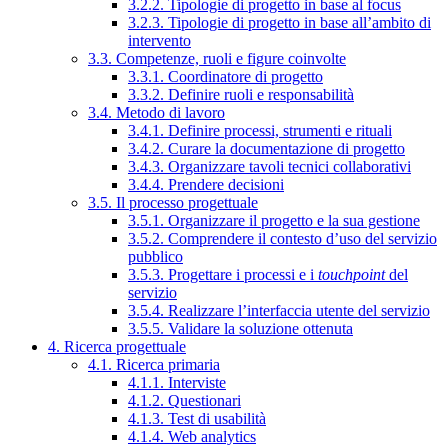
3.2.2. Tipologie di progetto in base al focus
3.2.3. Tipologie di progetto in base all’ambito di
intervento
3.3. Competenze, ruoli e figure coinvolte
3.3.1. Coordinatore di progetto
3.3.2. Definire ruoli e responsabilità
3.4. Metodo di lavoro
3.4.1. Definire processi, strumenti e rituali
3.4.2. Curare la documentazione di progetto
3.4.3. Organizzare tavoli tecnici collaborativi
3.4.4. Prendere decisioni
3.5. Il processo progettuale
3.5.1. Organizzare il progetto e la sua gestione
3.5.2. Comprendere il contesto d’uso del servizio
pubblico
3.5.3. Progettare i processi e i
touchpoint
del
servizio
3.5.4. Realizzare l’interfaccia utente del servizio
3.5.5. Validare la soluzione ottenuta
4. Ricerca progettuale
4.1. Ricerca primaria
4.1.1. Interviste
4.1.2. Questionari
4.1.3. Test di usabilità
4.1.4. Web analytics