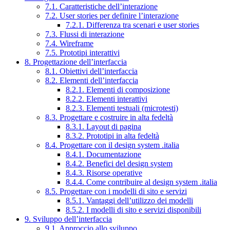
7.1. Caratteristiche dell’interazione
7.2. User stories per definire l’interazione
7.2.1. Differenza tra scenari e user stories
7.3. Flussi di interazione
7.4. Wireframe
7.5. Prototipi interattivi
8. Progettazione dell’interfaccia
8.1. Obiettivi dell’interfaccia
8.2. Elementi dell’interfaccia
8.2.1. Elementi di composizione
8.2.2. Elementi interattivi
8.2.3. Elementi testuali (microtesti)
8.3. Progettare e costruire in alta fedeltà
8.3.1. Layout di pagina
8.3.2. Prototipi in alta fedeltà
8.4. Progettare con il design system .italia
8.4.1. Documentazione
8.4.2. Benefici del design system
8.4.3. Risorse operative
8.4.4. Come contribuire al design system .italia
8.5. Progettare con i modelli di sito e servizi
8.5.1. Vantaggi dell’utilizzo dei modelli
8.5.2. I modelli di sito e servizi disponibili
9. Sviluppo dell’interfaccia
9.1. Approccio allo sviluppo