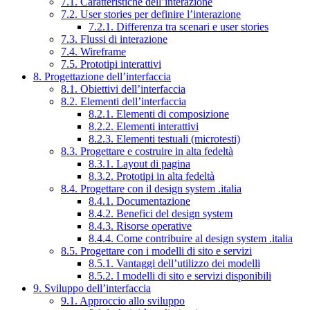
7.1. Caratteristiche dell’interazione
7.2. User stories per definire l’interazione
7.2.1. Differenza tra scenari e user stories
7.3. Flussi di interazione
7.4. Wireframe
7.5. Prototipi interattivi
8. Progettazione dell’interfaccia
8.1. Obiettivi dell’interfaccia
8.2. Elementi dell’interfaccia
8.2.1. Elementi di composizione
8.2.2. Elementi interattivi
8.2.3. Elementi testuali (microtesti)
8.3. Progettare e costruire in alta fedeltà
8.3.1. Layout di pagina
8.3.2. Prototipi in alta fedeltà
8.4. Progettare con il design system .italia
8.4.1. Documentazione
8.4.2. Benefici del design system
8.4.3. Risorse operative
8.4.4. Come contribuire al design system .italia
8.5. Progettare con i modelli di sito e servizi
8.5.1. Vantaggi dell’utilizzo dei modelli
8.5.2. I modelli di sito e servizi disponibili
9. Sviluppo dell’interfaccia
9.1. Approccio allo sviluppo