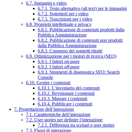
6.7. Immagini e video
6.7.1. Testo alternativo (alt text) per le immagini
6.7.2. Sottotitoli per i video
6.7.3. Trascrizioni per i video
6.8. Proprietà intellettuale e privacy
6.8.1. Pubblicazione di contenuti prodotti dalla
Pubblica Amministrazione
6.8.2. Pubblicazione di contenuti non prodotti
dalla Pubblica Amministrazione
6.8.3. Consenso dei soggetti ritratti
6.9. Ottimizzazione per i motori di ricerca (SEO)
6.9.1. I fattori
on-page
6.9.2. I fattori
off-page
6.9.3. Strumenti di diagnostica SEO: Search
Console
6.10. Gestire i contenuti
6.10.1. L’inventario dei contenuti
6.10.2. Revisionare i contenuti
6.10.3. Migrare i contenuti
6.10.4. Pubblicare i contenuti
7. Progettazione dell’interazione
7.1. Caratteristiche dell’interazione
7.2. User stories per definire l’interazione
7.2.1. Differenza tra scenari e user stories
7.3. Flussi di interazione