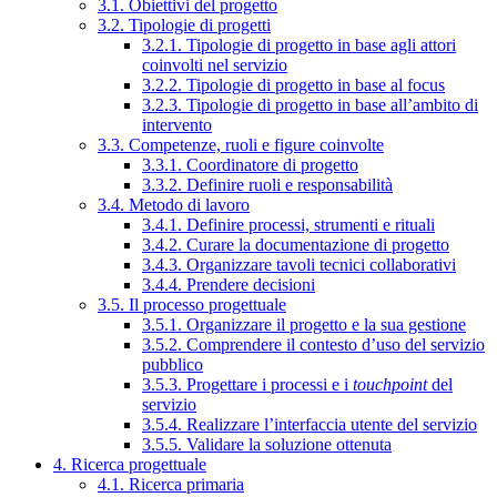
3.1. Obiettivi del progetto
3.2. Tipologie di progetti
3.2.1. Tipologie di progetto in base agli attori
coinvolti nel servizio
3.2.2. Tipologie di progetto in base al focus
3.2.3. Tipologie di progetto in base all’ambito di
intervento
3.3. Competenze, ruoli e figure coinvolte
3.3.1. Coordinatore di progetto
3.3.2. Definire ruoli e responsabilità
3.4. Metodo di lavoro
3.4.1. Definire processi, strumenti e rituali
3.4.2. Curare la documentazione di progetto
3.4.3. Organizzare tavoli tecnici collaborativi
3.4.4. Prendere decisioni
3.5. Il processo progettuale
3.5.1. Organizzare il progetto e la sua gestione
3.5.2. Comprendere il contesto d’uso del servizio
pubblico
3.5.3. Progettare i processi e i
touchpoint
del
servizio
3.5.4. Realizzare l’interfaccia utente del servizio
3.5.5. Validare la soluzione ottenuta
4. Ricerca progettuale
4.1. Ricerca primaria