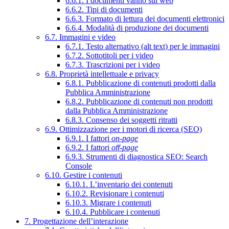
6.6.1. I documenti vanno sul web
6.6.2. Tipi di documenti
6.6.3. Formato di lettura dei documenti elettronici
6.6.4. Modalità di produzione dei documenti
6.7. Immagini e video
6.7.1. Testo alternativo (alt text) per le immagini
6.7.2. Sottotitoli per i video
6.7.3. Trascrizioni per i video
6.8. Proprietà intellettuale e privacy
6.8.1. Pubblicazione di contenuti prodotti dalla
Pubblica Amministrazione
6.8.2. Pubblicazione di contenuti non prodotti
dalla Pubblica Amministrazione
6.8.3. Consenso dei soggetti ritratti
6.9. Ottimizzazione per i motori di ricerca (SEO)
6.9.1. I fattori
on-page
6.9.2. I fattori
off-page
6.9.3. Strumenti di diagnostica SEO: Search
Console
6.10. Gestire i contenuti
6.10.1. L’inventario dei contenuti
6.10.2. Revisionare i contenuti
6.10.3. Migrare i contenuti
6.10.4. Pubblicare i contenuti
7. Progettazione dell’interazione