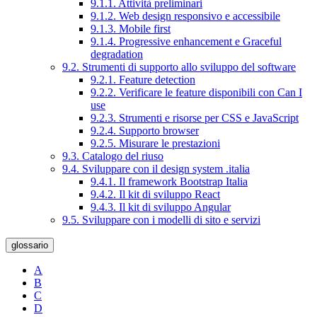
9.1.1. Attività preliminari
9.1.2. Web design responsivo e accessibile
9.1.3. Mobile first
9.1.4. Progressive enhancement e Graceful
degradation
9.2. Strumenti di supporto allo sviluppo del software
9.2.1. Feature detection
9.2.2. Verificare le feature disponibili con Can I
use
9.2.3. Strumenti e risorse per CSS e JavaScript
9.2.4. Supporto browser
9.2.5. Misurare le prestazioni
9.3. Catalogo del riuso
9.4. Sviluppare con il design system .italia
9.4.1. Il framework Bootstrap Italia
9.4.2. Il kit di sviluppo React
9.4.3. Il kit di sviluppo Angular
9.5. Sviluppare con i modelli di sito e servizi
glossario
A
B
C
D