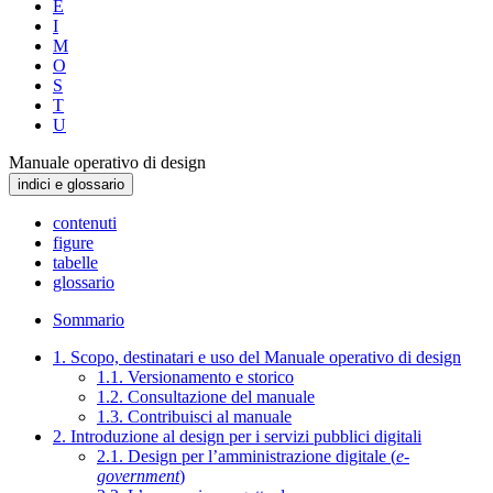
E
I
M
O
S
T
U
Manuale operativo di design
indici e glossario
contenuti
figure
tabelle
glossario
Sommario
1. Scopo, destinatari e uso del Manuale operativo di design
1.1. Versionamento e storico
1.2. Consultazione del manuale
1.3. Contribuisci al manuale
2. Introduzione al design per i servizi pubblici digitali
2.1. Design per l’amministrazione digitale (
e-
government
)