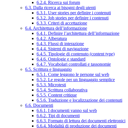
6.2.4. Ricerca sui forum
6.3. Dalla ricerca ai bisogni degli utenti
6.3.1. User stories per definire i contenuti
6.3.2. Job stories per definire i contenuti
6.3.3. Criteri di accettazione
6.4. Architettura dell’informazione
6.4.1. Definire l’architettura dell’informazione
6.4.2. Alberatura
6.4.3. Flussi di interazione
6.4.4. Sistemi di navigazione
6.4.5. Tipologie di contenuto (content type)
6.4.6. Ontologie e standard
6.4.7. Vocabolari controllati e tassonomie
6.5. Scrittura e linguaggio
6.5.1. Come leggono le persone sul web
6.5.2. Le regole per un linguaggio semplice
6.5.3. Microtesti
6.5.4. Scrittura collaborativa
6.5.5. Content critique
6.5.6. Traduzione e localizzazione dei contenuti
6.6. Documenti
6.6.1. I documenti vanno sul web
6.6.2. Tipi di documenti
6.6.3. Formato di lettura dei documenti elettronici
6.6.4. Modalità di produzione dei documenti