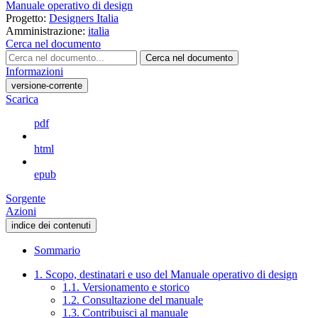
Manuale operativo di design
Progetto:
Designers Italia
Amministrazione:
italia
Cerca nel documento
Cerca nel documento
Informazioni
versione-corrente
Scarica
pdf
html
epub
Sorgente
Azioni
indice dei contenuti
Sommario
1. Scopo, destinatari e uso del Manuale operativo di design
1.1. Versionamento e storico
1.2. Consultazione del manuale
1.3. Contribuisci al manuale