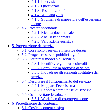
4.1.1. Interviste
4.1.2. Questionari
4.1.3. Test di usabilità
4.1.4. Web analytics
4.1.5. Strumenti di mappatura dell’esperienza
utente
4.2. Ricerca secondaria
4.2.1. Ricerca documentale
4.2.2. Analisi benchmark
4.2.3. Valutazione euristica
5. Progettazione dei servizi
5.1. Cosa sono i servizi e il service design
5.2. Progettare servizi pubblici digitali
5.3. Definire il modello di servizio
5.3.1. Identificare gli attori coinvolti
5.3.2. Formulare la proposta di valore
5.3.3. Inquadrare gli elementi costitutivi del
servizio
5.4. Descrivere il funzionamento del servizio
5.4.1. Mappare l’ecosistema
5.4.2. Rappresentare i flussi di servizio
5.5. Co-progettare le soluzioni
5.5.1. Workshop di co-progettazione
6. Progettazione dei contenuti
6.1. Cos’è il content design