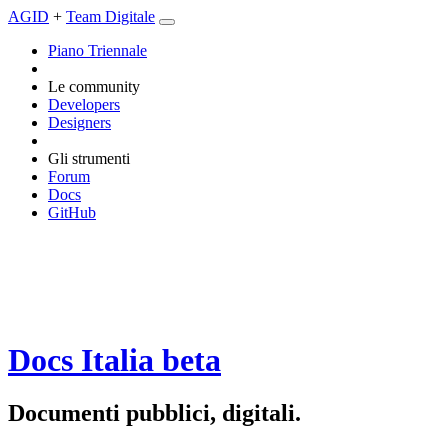
AGID
+
Team Digitale
Piano Triennale
Le community
Developers
Designers
Gli strumenti
Forum
Docs
GitHub
Docs Italia
beta
Documenti pubblici, digitali.