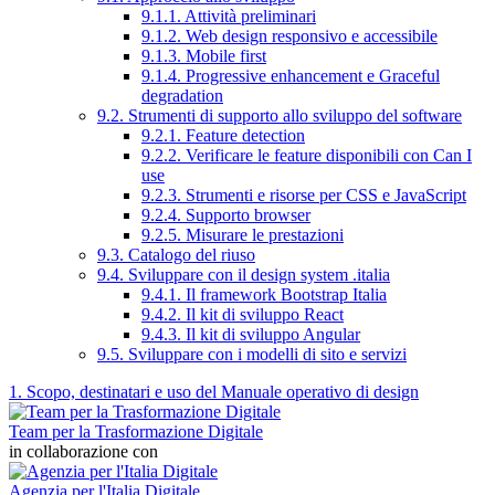
9.1.1. Attività preliminari
9.1.2. Web design responsivo e accessibile
9.1.3. Mobile first
9.1.4. Progressive enhancement e Graceful
degradation
9.2. Strumenti di supporto allo sviluppo del software
9.2.1. Feature detection
9.2.2. Verificare le feature disponibili con Can I
use
9.2.3. Strumenti e risorse per CSS e JavaScript
9.2.4. Supporto browser
9.2.5. Misurare le prestazioni
9.3. Catalogo del riuso
9.4. Sviluppare con il design system .italia
9.4.1. Il framework Bootstrap Italia
9.4.2. Il kit di sviluppo React
9.4.3. Il kit di sviluppo Angular
9.5. Sviluppare con i modelli di sito e servizi
1. Scopo, destinatari e uso del Manuale operativo di design
Team per la Trasformazione Digitale
in collaborazione con
Agenzia per l'Italia Digitale