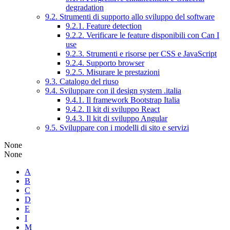
degradation
9.2. Strumenti di supporto allo sviluppo del software
9.2.1. Feature detection
9.2.2. Verificare le feature disponibili con Can I
use
9.2.3. Strumenti e risorse per CSS e JavaScript
9.2.4. Supporto browser
9.2.5. Misurare le prestazioni
9.3. Catalogo del riuso
9.4. Sviluppare con il design system .italia
9.4.1. Il framework Bootstrap Italia
9.4.2. Il kit di sviluppo React
9.4.3. Il kit di sviluppo Angular
9.5. Sviluppare con i modelli di sito e servizi
None
None
A
B
C
D
E
I
M