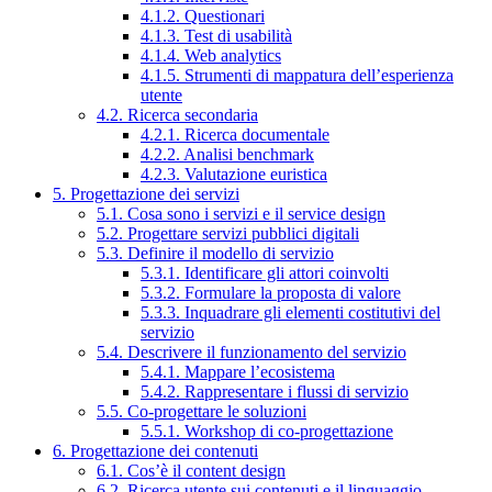
4.1.2. Questionari
4.1.3. Test di usabilità
4.1.4. Web analytics
4.1.5. Strumenti di mappatura dell’esperienza
utente
4.2. Ricerca secondaria
4.2.1. Ricerca documentale
4.2.2. Analisi benchmark
4.2.3. Valutazione euristica
5. Progettazione dei servizi
5.1. Cosa sono i servizi e il service design
5.2. Progettare servizi pubblici digitali
5.3. Definire il modello di servizio
5.3.1. Identificare gli attori coinvolti
5.3.2. Formulare la proposta di valore
5.3.3. Inquadrare gli elementi costitutivi del
servizio
5.4. Descrivere il funzionamento del servizio
5.4.1. Mappare l’ecosistema
5.4.2. Rappresentare i flussi di servizio
5.5. Co-progettare le soluzioni
5.5.1. Workshop di co-progettazione
6. Progettazione dei contenuti
6.1. Cos’è il content design
6.2. Ricerca utente sui contenuti e il linguaggio