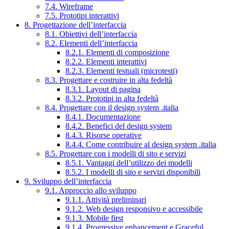
7.4. Wireframe
7.5. Prototipi interattivi
8. Progettazione dell’interfaccia
8.1. Obiettivi dell’interfaccia
8.2. Elementi dell’interfaccia
8.2.1. Elementi di composizione
8.2.2. Elementi interattivi
8.2.3. Elementi testuali (microtesti)
8.3. Progettare e costruire in alta fedeltà
8.3.1. Layout di pagina
8.3.2. Prototipi in alta fedeltà
8.4. Progettare con il design system .italia
8.4.1. Documentazione
8.4.2. Benefici del design system
8.4.3. Risorse operative
8.4.4. Come contribuire al design system .italia
8.5. Progettare con i modelli di sito e servizi
8.5.1. Vantaggi dell’utilizzo dei modelli
8.5.2. I modelli di sito e servizi disponibili
9. Sviluppo dell’interfaccia
9.1. Approccio allo sviluppo
9.1.1. Attività preliminari
9.1.2. Web design responsivo e accessibile
9.1.3. Mobile first
9.1.4. Progressive enhancement e Graceful