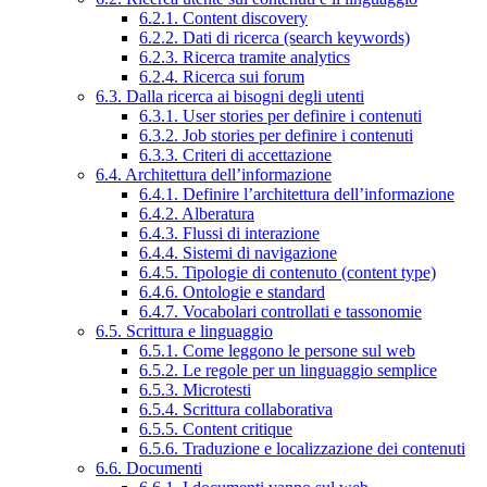
6.2.1. Content discovery
6.2.2. Dati di ricerca (search keywords)
6.2.3. Ricerca tramite analytics
6.2.4. Ricerca sui forum
6.3. Dalla ricerca ai bisogni degli utenti
6.3.1. User stories per definire i contenuti
6.3.2. Job stories per definire i contenuti
6.3.3. Criteri di accettazione
6.4. Architettura dell’informazione
6.4.1. Definire l’architettura dell’informazione
6.4.2. Alberatura
6.4.3. Flussi di interazione
6.4.4. Sistemi di navigazione
6.4.5. Tipologie di contenuto (content type)
6.4.6. Ontologie e standard
6.4.7. Vocabolari controllati e tassonomie
6.5. Scrittura e linguaggio
6.5.1. Come leggono le persone sul web
6.5.2. Le regole per un linguaggio semplice
6.5.3. Microtesti
6.5.4. Scrittura collaborativa
6.5.5. Content critique
6.5.6. Traduzione e localizzazione dei contenuti
6.6. Documenti