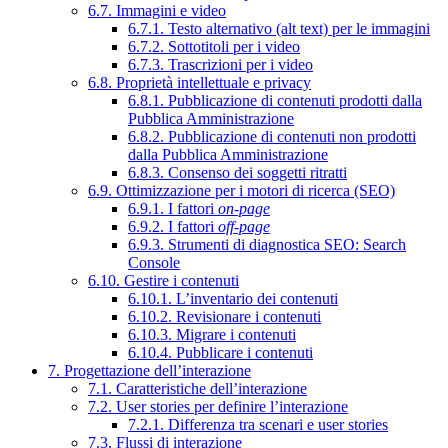
6.7. Immagini e video
6.7.1. Testo alternativo (alt text) per le immagini
6.7.2. Sottotitoli per i video
6.7.3. Trascrizioni per i video
6.8. Proprietà intellettuale e privacy
6.8.1. Pubblicazione di contenuti prodotti dalla
Pubblica Amministrazione
6.8.2. Pubblicazione di contenuti non prodotti
dalla Pubblica Amministrazione
6.8.3. Consenso dei soggetti ritratti
6.9. Ottimizzazione per i motori di ricerca (SEO)
6.9.1. I fattori
on-page
6.9.2. I fattori
off-page
6.9.3. Strumenti di diagnostica SEO: Search
Console
6.10. Gestire i contenuti
6.10.1. L’inventario dei contenuti
6.10.2. Revisionare i contenuti
6.10.3. Migrare i contenuti
6.10.4. Pubblicare i contenuti
7. Progettazione dell’interazione
7.1. Caratteristiche dell’interazione
7.2. User stories per definire l’interazione
7.2.1. Differenza tra scenari e user stories
7.3. Flussi di interazione