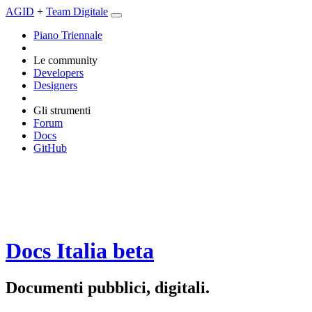
AGID
+
Team Digitale
Piano Triennale
Le community
Developers
Designers
Gli strumenti
Forum
Docs
GitHub
Docs Italia
beta
Documenti pubblici, digitali.