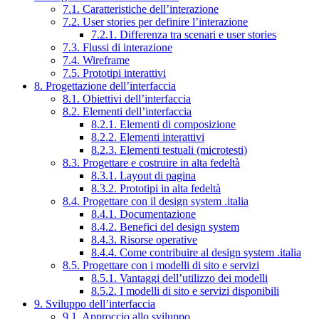
7.1. Caratteristiche dell’interazione
7.2. User stories per definire l’interazione
7.2.1. Differenza tra scenari e user stories
7.3. Flussi di interazione
7.4. Wireframe
7.5. Prototipi interattivi
8. Progettazione dell’interfaccia
8.1. Obiettivi dell’interfaccia
8.2. Elementi dell’interfaccia
8.2.1. Elementi di composizione
8.2.2. Elementi interattivi
8.2.3. Elementi testuali (microtesti)
8.3. Progettare e costruire in alta fedeltà
8.3.1. Layout di pagina
8.3.2. Prototipi in alta fedeltà
8.4. Progettare con il design system .italia
8.4.1. Documentazione
8.4.2. Benefici del design system
8.4.3. Risorse operative
8.4.4. Come contribuire al design system .italia
8.5. Progettare con i modelli di sito e servizi
8.5.1. Vantaggi dell’utilizzo dei modelli
8.5.2. I modelli di sito e servizi disponibili
9. Sviluppo dell’interfaccia
9.1. Approccio allo sviluppo