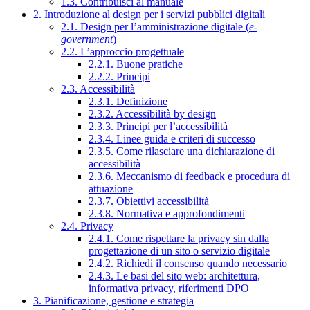
1.3. Contribuisci al manuale
2. Introduzione al design per i servizi pubblici digitali
2.1. Design per l’amministrazione digitale (
e-
government
)
2.2. L’approccio progettuale
2.2.1. Buone pratiche
2.2.2. Principi
2.3. Accessibilità
2.3.1. Definizione
2.3.2. Accessibilità by design
2.3.3. Principi per l’accessibilità
2.3.4. Linee guida e criteri di successo
2.3.5. Come rilasciare una dichiarazione di
accessibilità
2.3.6. Meccanismo di feedback e procedura di
attuazione
2.3.7. Obiettivi accessibilità
2.3.8. Normativa e approfondimenti
2.4. Privacy
2.4.1. Come rispettare la privacy sin dalla
progettazione di un sito o servizio digitale
2.4.2. Richiedi il consenso quando necessario
2.4.3. Le basi del sito web: architettura,
informativa privacy, riferimenti DPO
3. Pianificazione, gestione e strategia