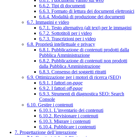
6.6.1. I documenti vanno sul web
6.6.2. Tipi di documenti
6.6.3. Formato di lettura dei documenti elettronici
6.6.4. Modalità di produzione dei documenti
6.7. Immagini e video
6.7.1. Testo alternativo (alt text) per le immagini
6.7.2. Sottotitoli per i video
6.7.3. Trascrizioni per i video
6.8. Proprietà intellettuale e privacy
6.8.1. Pubblicazione di contenuti prodotti dalla
Pubblica Amministrazione
6.8.2. Pubblicazione di contenuti non prodotti
dalla Pubblica Amministrazione
6.8.3. Consenso dei soggetti ritratti
6.9. Ottimizzazione per i motori di ricerca (SEO)
6.9.1. I fattori
on-page
6.9.2. I fattori
off-page
6.9.3. Strumenti di diagnostica SEO: Search
Console
6.10. Gestire i contenuti
6.10.1. L’inventario dei contenuti
6.10.2. Revisionare i contenuti
6.10.3. Migrare i contenuti
6.10.4. Pubblicare i contenuti
7. Progettazione dell’interazione