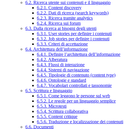
6.2. Ricerca utente sui contenuti e il linguaggio
6.2.1. Content discovery
6.2.2. Dati di ricerca (search keywords)
6.2.3. Ricerca tramite analytics
6.2.4. Ricerca sui forum
6.3. Dalla ricerca ai bisogni degli utenti
6.3.1. User stories per definire i contenuti
6.3.2. Job stories per definire i contenuti
6.3.3. Criteri di accettazione
6.4. Architettura dell’informazione
6.4.1. Definire l’architettura dell’informazione
6.4.2. Alberatura
6.4.3. Flussi di interazione
6.4.4. Sistemi di navigazione
6.4.5. Tipologie di contenuto (content type)
6.4.6. Ontologie e standard
6.4.7. Vocabolari controllati e tassonomie
6.5. Scrittura e linguaggio
6.5.1. Come leggono le persone sul web
6.5.2. Le regole per un linguaggio semplice
6.5.3. Microtesti
6.5.4. Scrittura collaborativa
6.5.5. Content critique
6.5.6. Traduzione e localizzazione dei contenuti
6.6. Documenti