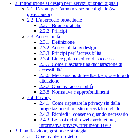
2. Introduzione al design per i servizi pubblici digitali
2.1. Design per l’amministrazione digitale (
e-
government
)
2.2. L’approccio progettuale
2.2.1. Buone pratiche
2.2.2. Principi
2.3. Accessibilità
2.3.1. Definizione
2.3.2. Accessibilità by design
2.3.3. Principi per l’accessibilità
2.3.4. Linee guida e criteri di successo
2.3.5. Come rilasciare una dichiarazione di
accessibilità
2.3.6. Meccanismo di feedback e procedura di
attuazione
2.3.7. Obiettivi accessibilità
2.3.8. Normativa e approfondimenti
2.4. Privacy
2.4.1. Come rispettare la privacy sin dalla
progettazione di un sito o servizio digitale
2.4.2. Richiedi il consenso quando necessario
2.4.3. Le basi del sito web: architettura,
informativa privacy, riferimenti DPO
3. Pianificazione, gestione e strategia
3.1. Obiettivi del progetto