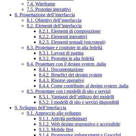
7.4. Wireframe
7.5. Prototipi interattivi
8. Progettazione dell’interfaccia
8.1. Obiettivi dell’interfaccia
8.2. Elementi dell’interfaccia
8.2.1. Elementi di composizione
8.2.2. Elementi interattivi
8.2.3. Elementi testuali (microtesti)
8.3. Progettare e costruire in alta fedeltà
8.3.1. Layout di pagina
8.3.2. Prototipi in alta fedeltà
8.4. Progettare con il design system .italia
8.4.1. Documentazione
8.4.2. Benefici del design system
8.4.3. Risorse operative
8.4.4. Come contribuire al design system .italia
8.5. Progettare con i modelli di sito e servizi
8.5.1. Vantaggi dell’utilizzo dei modelli
8.5.2. I modelli di sito e servizi disponibili
9. Sviluppo dell’interfaccia
9.1. Approccio allo sviluppo
9.1.1. Attività preliminari
9.1.2. Web design responsivo e accessibile
9.1.3. Mobile first
9.1.4. Progressive enhancement e Graceful