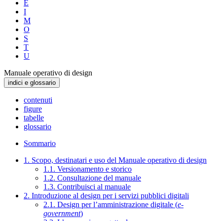
E
I
M
O
S
T
U
Manuale operativo di design
indici e glossario
contenuti
figure
tabelle
glossario
Sommario
1. Scopo, destinatari e uso del Manuale operativo di design
1.1. Versionamento e storico
1.2. Consultazione del manuale
1.3. Contribuisci al manuale
2. Introduzione al design per i servizi pubblici digitali
2.1. Design per l’amministrazione digitale (
e-
government
)