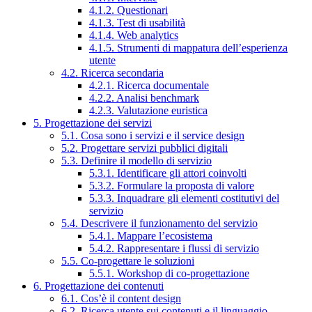
4.1.2. Questionari
4.1.3. Test di usabilità
4.1.4. Web analytics
4.1.5. Strumenti di mappatura dell’esperienza
utente
4.2. Ricerca secondaria
4.2.1. Ricerca documentale
4.2.2. Analisi benchmark
4.2.3. Valutazione euristica
5. Progettazione dei servizi
5.1. Cosa sono i servizi e il service design
5.2. Progettare servizi pubblici digitali
5.3. Definire il modello di servizio
5.3.1. Identificare gli attori coinvolti
5.3.2. Formulare la proposta di valore
5.3.3. Inquadrare gli elementi costitutivi del
servizio
5.4. Descrivere il funzionamento del servizio
5.4.1. Mappare l’ecosistema
5.4.2. Rappresentare i flussi di servizio
5.5. Co-progettare le soluzioni
5.5.1. Workshop di co-progettazione
6. Progettazione dei contenuti
6.1. Cos’è il content design
6.2. Ricerca utente sui contenuti e il linguaggio