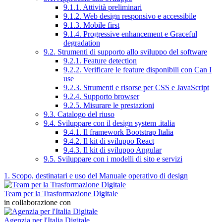
9.1.1. Attività preliminari
9.1.2. Web design responsivo e accessibile
9.1.3. Mobile first
9.1.4. Progressive enhancement e Graceful
degradation
9.2. Strumenti di supporto allo sviluppo del software
9.2.1. Feature detection
9.2.2. Verificare le feature disponibili con Can I
use
9.2.3. Strumenti e risorse per CSS e JavaScript
9.2.4. Supporto browser
9.2.5. Misurare le prestazioni
9.3. Catalogo del riuso
9.4. Sviluppare con il design system .italia
9.4.1. Il framework Bootstrap Italia
9.4.2. Il kit di sviluppo React
9.4.3. Il kit di sviluppo Angular
9.5. Sviluppare con i modelli di sito e servizi
1. Scopo, destinatari e uso del Manuale operativo di design
Team per la Trasformazione Digitale
in collaborazione con
Agenzia per l'Italia Digitale