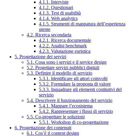
4.1.1. Interviste
4.1.2. Questionari
4.1.3. Test di usabilità
4.1.4. Web analytics
4.1.5. Strumenti di mappatura dell’esperienza
utente
4.2. Ricerca secondaria
4.2.1. Ricerca documentale
4.2.2. Analisi benchmark
4.2.3. Valutazione euristica
5. Progettazione dei servizi
5.1. Cosa sono i servizi e il service design
5.2. Progettare servizi pubblici digitali
5.3. Definire il modello di servizio
5.3.1. Identificare gli attori coinvolti
5.3.2. Formulare la proposta di valore
5.3.3. Inquadrare gli elementi costitutivi del
servizio
5.4. Descrivere il funzionamento del servizio
5.4.1. Mappare l’ecosistema
5.4.2. Rappresentare i flussi di servizio
5.5. Co-progettare le soluzioni
5.5.1. Workshop di co-progettazione
6. Progettazione dei contenuti
6.1. Cos’è il content design