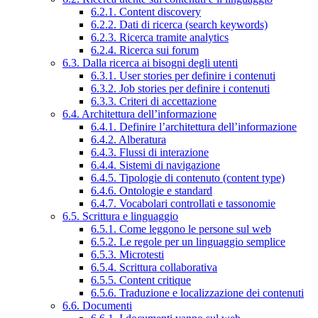
6.2.1. Content discovery
6.2.2. Dati di ricerca (search keywords)
6.2.3. Ricerca tramite analytics
6.2.4. Ricerca sui forum
6.3. Dalla ricerca ai bisogni degli utenti
6.3.1. User stories per definire i contenuti
6.3.2. Job stories per definire i contenuti
6.3.3. Criteri di accettazione
6.4. Architettura dell’informazione
6.4.1. Definire l’architettura dell’informazione
6.4.2. Alberatura
6.4.3. Flussi di interazione
6.4.4. Sistemi di navigazione
6.4.5. Tipologie di contenuto (content type)
6.4.6. Ontologie e standard
6.4.7. Vocabolari controllati e tassonomie
6.5. Scrittura e linguaggio
6.5.1. Come leggono le persone sul web
6.5.2. Le regole per un linguaggio semplice
6.5.3. Microtesti
6.5.4. Scrittura collaborativa
6.5.5. Content critique
6.5.6. Traduzione e localizzazione dei contenuti
6.6. Documenti