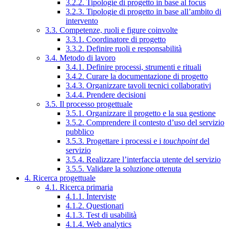
3.2.2. Tipologie di progetto in base al focus
3.2.3. Tipologie di progetto in base all’ambito di
intervento
3.3. Competenze, ruoli e figure coinvolte
3.3.1. Coordinatore di progetto
3.3.2. Definire ruoli e responsabilità
3.4. Metodo di lavoro
3.4.1. Definire processi, strumenti e rituali
3.4.2. Curare la documentazione di progetto
3.4.3. Organizzare tavoli tecnici collaborativi
3.4.4. Prendere decisioni
3.5. Il processo progettuale
3.5.1. Organizzare il progetto e la sua gestione
3.5.2. Comprendere il contesto d’uso del servizio
pubblico
3.5.3. Progettare i processi e i
touchpoint
del
servizio
3.5.4. Realizzare l’interfaccia utente del servizio
3.5.5. Validare la soluzione ottenuta
4. Ricerca progettuale
4.1. Ricerca primaria
4.1.1. Interviste
4.1.2. Questionari
4.1.3. Test di usabilità
4.1.4. Web analytics