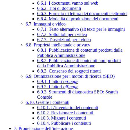
6.6.1. I documenti vanno sul web
6.6.2. Tipi di documenti
6.6.3. Formato di lettura dei documenti elettronici
6.6.4. Modalità di produzione dei documenti
6.7. Immagini e video
6.7.1. Testo alternativo (alt text) per le immagini
6.7.2. Sottotitoli per i video
6.7.3. Trascrizioni per i video
6.8. Proprietà intellettuale e privacy
6.8.1. Pubblicazione di contenuti prodotti dalla
Pubblica Amministrazione
6.8.2. Pubblicazione di contenuti non prodotti
dalla Pubblica Amministrazione
6.8.3. Consenso dei soggetti ritratti
6.9. Ottimizzazione per i motori di ricerca (SEO)
6.9.1. I fattori
on-page
6.9.2. I fattori
off-page
6.9.3. Strumenti di diagnostica SEO: Search
Console
6.10. Gestire i contenuti
6.10.1. L’inventario dei contenuti
6.10.2. Revisionare i contenuti
6.10.3. Migrare i contenuti
6.10.4. Pubblicare i contenuti
7. Progettazione dell’interazione