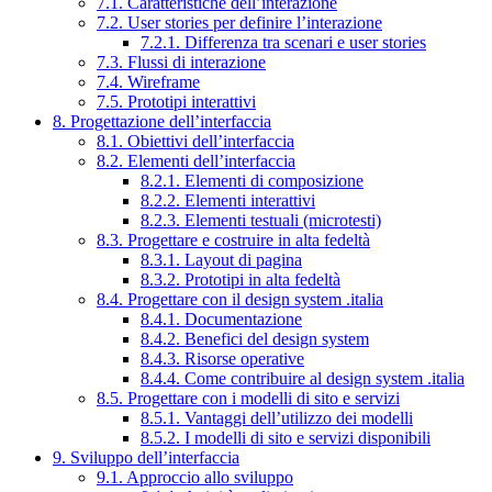
7.1. Caratteristiche dell’interazione
7.2. User stories per definire l’interazione
7.2.1. Differenza tra scenari e user stories
7.3. Flussi di interazione
7.4. Wireframe
7.5. Prototipi interattivi
8. Progettazione dell’interfaccia
8.1. Obiettivi dell’interfaccia
8.2. Elementi dell’interfaccia
8.2.1. Elementi di composizione
8.2.2. Elementi interattivi
8.2.3. Elementi testuali (microtesti)
8.3. Progettare e costruire in alta fedeltà
8.3.1. Layout di pagina
8.3.2. Prototipi in alta fedeltà
8.4. Progettare con il design system .italia
8.4.1. Documentazione
8.4.2. Benefici del design system
8.4.3. Risorse operative
8.4.4. Come contribuire al design system .italia
8.5. Progettare con i modelli di sito e servizi
8.5.1. Vantaggi dell’utilizzo dei modelli
8.5.2. I modelli di sito e servizi disponibili
9. Sviluppo dell’interfaccia
9.1. Approccio allo sviluppo