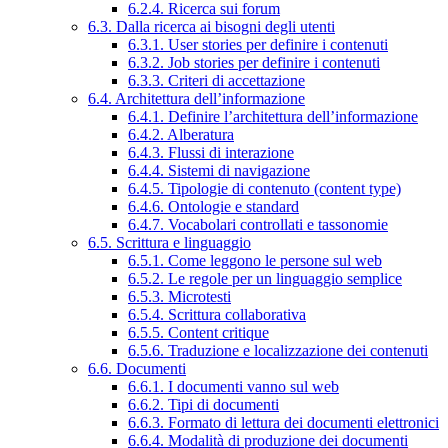
6.2.4. Ricerca sui forum
6.3. Dalla ricerca ai bisogni degli utenti
6.3.1. User stories per definire i contenuti
6.3.2. Job stories per definire i contenuti
6.3.3. Criteri di accettazione
6.4. Architettura dell’informazione
6.4.1. Definire l’architettura dell’informazione
6.4.2. Alberatura
6.4.3. Flussi di interazione
6.4.4. Sistemi di navigazione
6.4.5. Tipologie di contenuto (content type)
6.4.6. Ontologie e standard
6.4.7. Vocabolari controllati e tassonomie
6.5. Scrittura e linguaggio
6.5.1. Come leggono le persone sul web
6.5.2. Le regole per un linguaggio semplice
6.5.3. Microtesti
6.5.4. Scrittura collaborativa
6.5.5. Content critique
6.5.6. Traduzione e localizzazione dei contenuti
6.6. Documenti
6.6.1. I documenti vanno sul web
6.6.2. Tipi di documenti
6.6.3. Formato di lettura dei documenti elettronici
6.6.4. Modalità di produzione dei documenti