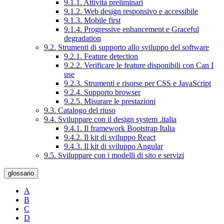
9.1.1. Attività preliminari
9.1.2. Web design responsivo e accessibile
9.1.3. Mobile first
9.1.4. Progressive enhancement e Graceful
degradation
9.2. Strumenti di supporto allo sviluppo del software
9.2.1. Feature detection
9.2.2. Verificare le feature disponibili con Can I
use
9.2.3. Strumenti e risorse per CSS e JavaScript
9.2.4. Supporto browser
9.2.5. Misurare le prestazioni
9.3. Catalogo del riuso
9.4. Sviluppare con il design system .italia
9.4.1. Il framework Bootstrap Italia
9.4.2. Il kit di sviluppo React
9.4.3. Il kit di sviluppo Angular
9.5. Sviluppare con i modelli di sito e servizi
glossario
A
B
C
D