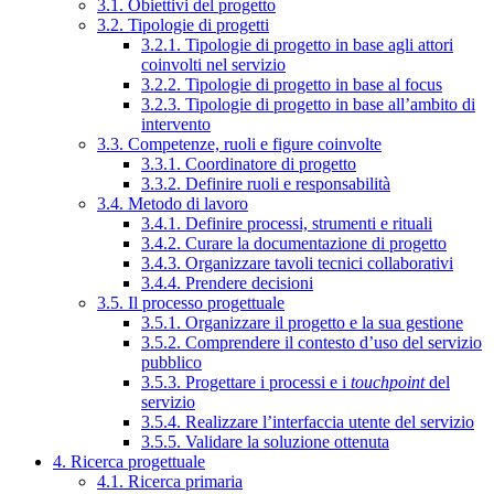
3.1. Obiettivi del progetto
3.2. Tipologie di progetti
3.2.1. Tipologie di progetto in base agli attori
coinvolti nel servizio
3.2.2. Tipologie di progetto in base al focus
3.2.3. Tipologie di progetto in base all’ambito di
intervento
3.3. Competenze, ruoli e figure coinvolte
3.3.1. Coordinatore di progetto
3.3.2. Definire ruoli e responsabilità
3.4. Metodo di lavoro
3.4.1. Definire processi, strumenti e rituali
3.4.2. Curare la documentazione di progetto
3.4.3. Organizzare tavoli tecnici collaborativi
3.4.4. Prendere decisioni
3.5. Il processo progettuale
3.5.1. Organizzare il progetto e la sua gestione
3.5.2. Comprendere il contesto d’uso del servizio
pubblico
3.5.3. Progettare i processi e i
touchpoint
del
servizio
3.5.4. Realizzare l’interfaccia utente del servizio
3.5.5. Validare la soluzione ottenuta
4. Ricerca progettuale
4.1. Ricerca primaria