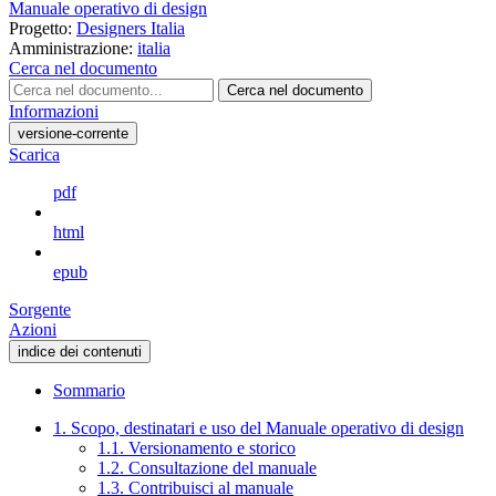
Manuale operativo di design
Progetto:
Designers Italia
Amministrazione:
italia
Cerca nel documento
Cerca nel documento
Informazioni
versione-corrente
Scarica
pdf
html
epub
Sorgente
Azioni
indice dei contenuti
Sommario
1. Scopo, destinatari e uso del Manuale operativo di design
1.1. Versionamento e storico
1.2. Consultazione del manuale
1.3. Contribuisci al manuale