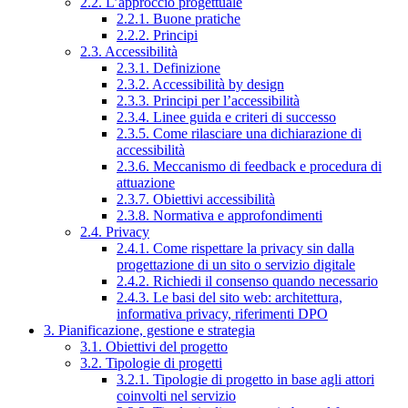
2.2. L’approccio progettuale
2.2.1. Buone pratiche
2.2.2. Principi
2.3. Accessibilità
2.3.1. Definizione
2.3.2. Accessibilità by design
2.3.3. Principi per l’accessibilità
2.3.4. Linee guida e criteri di successo
2.3.5. Come rilasciare una dichiarazione di
accessibilità
2.3.6. Meccanismo di feedback e procedura di
attuazione
2.3.7. Obiettivi accessibilità
2.3.8. Normativa e approfondimenti
2.4. Privacy
2.4.1. Come rispettare la privacy sin dalla
progettazione di un sito o servizio digitale
2.4.2. Richiedi il consenso quando necessario
2.4.3. Le basi del sito web: architettura,
informativa privacy, riferimenti DPO
3. Pianificazione, gestione e strategia
3.1. Obiettivi del progetto
3.2. Tipologie di progetti
3.2.1. Tipologie di progetto in base agli attori
coinvolti nel servizio