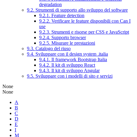
degradation
9.2. Strumenti di supporto allo sviluppo del software
9.2.1. Feature detection
9.2.2. Verificare le feature disponibili con Can I
use
9.2.3. Strumenti e risorse per CSS e JavaScript
9.2.4. Supporto browser
9.2.5. Misurare le prestazioni
9.3. Catalogo del riuso
9.4. Sviluppare con il design system .italia
9.4.1. Il framework Bootstrap Italia
9.4.2. Il kit di sviluppo React
9.4.3. Il kit di sviluppo Angular
9.5. Sviluppare con i modelli di sito e servizi
None
None
A
B
C
D
E
I
M