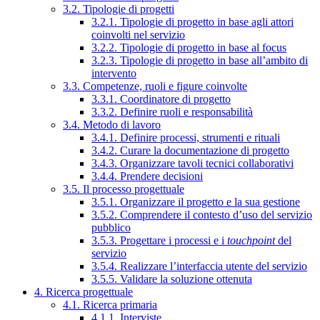
3.2. Tipologie di progetti
3.2.1. Tipologie di progetto in base agli attori
coinvolti nel servizio
3.2.2. Tipologie di progetto in base al focus
3.2.3. Tipologie di progetto in base all’ambito di
intervento
3.3. Competenze, ruoli e figure coinvolte
3.3.1. Coordinatore di progetto
3.3.2. Definire ruoli e responsabilità
3.4. Metodo di lavoro
3.4.1. Definire processi, strumenti e rituali
3.4.2. Curare la documentazione di progetto
3.4.3. Organizzare tavoli tecnici collaborativi
3.4.4. Prendere decisioni
3.5. Il processo progettuale
3.5.1. Organizzare il progetto e la sua gestione
3.5.2. Comprendere il contesto d’uso del servizio
pubblico
3.5.3. Progettare i processi e i
touchpoint
del
servizio
3.5.4. Realizzare l’interfaccia utente del servizio
3.5.5. Validare la soluzione ottenuta
4. Ricerca progettuale
4.1. Ricerca primaria
4.1.1. Interviste