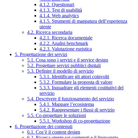
4.1.2. Questionari
4.1.3. Test di usabilità
4.1.4. Web analytics
4.1.5. Strumenti di mappatura dell’esperienza
utente
4.2. Ricerca secondaria
4.2.1. Ricerca documentale
4.2.2. Analisi benchmark
4.2.3. Valutazione euristica
5. Progettazione dei servizi
5.1. Cosa sono i servizi e il service design
5.2. Progettare servizi pubblici digitali
5.3. Definire il modello di servizio
5.3.1. Identificare gli attori coinvolti
5.3.2. Formulare la proposta di valore
5.3.3. Inquadrare gli elementi costitutivi del
servizio
5.4. Descrivere il funzionamento del servizio
5.4.1. Mappare l’ecosistema
5.4.2. Rappresentare i flussi di servizio
5.5. Co-progettare le soluzioni
5.5.1. Workshop di co-progettazione
6. Progettazione dei contenuti
6.1. Cos’è il content design
6.2. Ricerca utente sui contenuti e il linguaggio