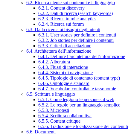
6.2. Ricerca utente sui contenuti e il linguaggio
6.2.1. Content discovery
6.2.2. Dati di ricerca (search keywords)
6.2.3. Ricerca tramite analytics
6.2.4. Ricerca sui forum
6.3. Dalla ricerca ai bisogni degli utenti
6.3.1. User stories per definire i contenuti
6.3.2. Job stories per definire i contenuti
6.3.3. Criteri di accettazione
6.4. Architettura dell’informazione
6.4.1. Definire l’architettura dell’informazione
6.4.2. Alberatura
6.4.3. Flussi di interazione
6.4.4. Sistemi di navigazione
6.4.5. Tipologie di contenuto (content type)
6.4.6. Ontologie e standard
6.4.7. Vocabolari controllati e tassonomie
6.5. Scrittura e linguaggio
6.5.1. Come leggono le persone sul web
6.5.2. Le regole per un linguaggio semplice
6.5.3. Microtesti
6.5.4. Scrittura collaborativa
6.5.5. Content critique
6.5.6. Traduzione e localizzazione dei contenuti
6.6. Documenti