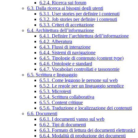
6.2.4. Ricerca sui forum
6.3. Dalla ricerca ai bisogni degli utenti
6.3.1. User stories per definire i contenuti
6.3.2. Job stories per definire i contenuti
6.3.3. Criteri di accettazione
6.4. Architettura dell’informazione
6.4.1. Definire l’architettura dell’informazione
6.4.2. Alberatura
6.4.3. Flussi di interazione
6.4.4. Sistemi di navigazione
6.4.5. Tipologie di contenuto (content type)
6.4.6. Ontologie e standard
6.4.7. Vocabolari controllati e tassonomie
6.5. Scrittura e linguaggio
6.5.1. Come leggono le persone sul web
6.5.2. Le regole per un linguaggio semplice
6.5.3. Microtesti
6.5.4. Scrittura collaborativa
6.5.5. Content critique
6.5.6. Traduzione e localizzazione dei contenuti
6.6. Documenti
6.6.1. I documenti vanno sul web
6.6.2. Tipi di documenti
6.6.3. Formato di lettura dei documenti elettronici
6.6.4. Modalità di produzione dei documenti