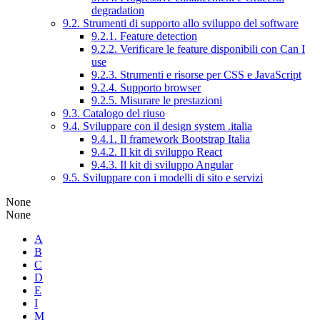
degradation
9.2. Strumenti di supporto allo sviluppo del software
9.2.1. Feature detection
9.2.2. Verificare le feature disponibili con Can I
use
9.2.3. Strumenti e risorse per CSS e JavaScript
9.2.4. Supporto browser
9.2.5. Misurare le prestazioni
9.3. Catalogo del riuso
9.4. Sviluppare con il design system .italia
9.4.1. Il framework Bootstrap Italia
9.4.2. Il kit di sviluppo React
9.4.3. Il kit di sviluppo Angular
9.5. Sviluppare con i modelli di sito e servizi
None
None
A
B
C
D
E
I
M