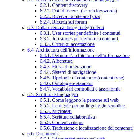
6.2.1. Content discovery
6.2.2. Dati di ricerca (search keywords)
6.2.3. Ricerca tramite analytics
6.2.4. Ricerca sui forum
6.3. Dalla ricerca ai bisogni degli utenti
6.3.1. User stories per definire i contenuti
6.3.2. Job stories per definire i contenuti
6.3.3. Criteri di accettazione
6.4. Architettura dell’informazione
6.4.1. Definire l’architettura dell’informazione
6.4.2. Alberatura
6.4.3. Flussi di interazione
6.4.4. Sistemi di navigazione
6.4.5. Tipologie di contenuto (content type)
6.4.6. Ontologie e standard
6.4.7. Vocabolari controllati e tassonomie
6.5. Scrittura e linguaggio
6.5.1. Come leggono le persone sul web
6.5.2. Le regole per un linguaggio semplice
6.5.3. Microtesti
6.5.4. Scrittura collaborativa
6.5.5. Content critique
6.5.6. Traduzione e localizzazione dei contenuti
6.6. Documenti