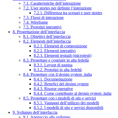
7.1. Caratteristiche dell’interazione
7.2. User stories per definire l’interazione
7.2.1. Differenza tra scenari e user stories
7.3. Flussi di interazione
7.4. Wireframe
7.5. Prototipi interattivi
8. Progettazione dell’interfaccia
8.1. Obiettivi dell’interfaccia
8.2. Elementi dell’interfaccia
8.2.1. Elementi di composizione
8.2.2. Elementi interattivi
8.2.3. Elementi testuali (microtesti)
8.3. Progettare e costruire in alta fedeltà
8.3.1. Layout di pagina
8.3.2. Prototipi in alta fedeltà
8.4. Progettare con il design system .italia
8.4.1. Documentazione
8.4.2. Benefici del design system
8.4.3. Risorse operative
8.4.4. Come contribuire al design system .italia
8.5. Progettare con i modelli di sito e servizi
8.5.1. Vantaggi dell’utilizzo dei modelli
8.5.2. I modelli di sito e servizi disponibili
9. Sviluppo dell’interfaccia
9.1. Approccio allo sviluppo