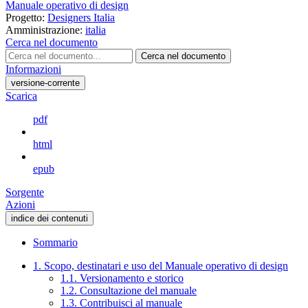
Manuale operativo di design
Progetto:
Designers Italia
Amministrazione:
italia
Cerca nel documento
Cerca nel documento
Informazioni
versione-corrente
Scarica
pdf
html
epub
Sorgente
Azioni
indice dei contenuti
Sommario
1. Scopo, destinatari e uso del Manuale operativo di design
1.1. Versionamento e storico
1.2. Consultazione del manuale
1.3. Contribuisci al manuale