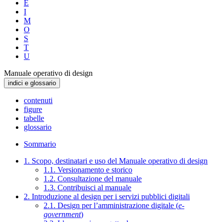
E
I
M
O
S
T
U
Manuale operativo di design
indici e glossario
contenuti
figure
tabelle
glossario
Sommario
1. Scopo, destinatari e uso del Manuale operativo di design
1.1. Versionamento e storico
1.2. Consultazione del manuale
1.3. Contribuisci al manuale
2. Introduzione al design per i servizi pubblici digitali
2.1. Design per l’amministrazione digitale (
e-
government
)