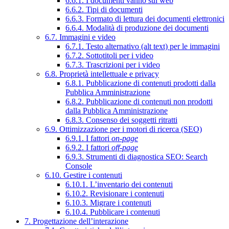
6.6.1. I documenti vanno sul web
6.6.2. Tipi di documenti
6.6.3. Formato di lettura dei documenti elettronici
6.6.4. Modalità di produzione dei documenti
6.7. Immagini e video
6.7.1. Testo alternativo (alt text) per le immagini
6.7.2. Sottotitoli per i video
6.7.3. Trascrizioni per i video
6.8. Proprietà intellettuale e privacy
6.8.1. Pubblicazione di contenuti prodotti dalla
Pubblica Amministrazione
6.8.2. Pubblicazione di contenuti non prodotti
dalla Pubblica Amministrazione
6.8.3. Consenso dei soggetti ritratti
6.9. Ottimizzazione per i motori di ricerca (SEO)
6.9.1. I fattori
on-page
6.9.2. I fattori
off-page
6.9.3. Strumenti di diagnostica SEO: Search
Console
6.10. Gestire i contenuti
6.10.1. L’inventario dei contenuti
6.10.2. Revisionare i contenuti
6.10.3. Migrare i contenuti
6.10.4. Pubblicare i contenuti
7. Progettazione dell’interazione