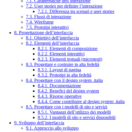
7.1. Caratteristiche dell’interazione
7.2. User stories per definire l’interazione
7.2.1. Differenza tra scenari e user stories
7.3. Flussi di interazione
7.4. Wireframe
7.5. Prototipi interattivi
8. Progettazione dell’interfaccia
8.1. Obiettivi dell’interfaccia
8.2. Elementi dell’interfaccia
8.2.1. Elementi di composizione
8.2.2. Elementi interattivi
8.2.3. Elementi testuali (microtesti)
8.3. Progettare e costruire in alta fedeltà
8.3.1. Layout di pagina
8.3.2. Prototipi in alta fedeltà
8.4. Progettare con il design system .italia
8.4.1. Documentazione
8.4.2. Benefici del design system
8.4.3. Risorse operative
8.4.4. Come contribuire al design system .italia
8.5. Progettare con i modelli di sito e servizi
8.5.1. Vantaggi dell’utilizzo dei modelli
8.5.2. I modelli di sito e servizi disponibili
9. Sviluppo dell’interfaccia
9.1. Approccio allo sviluppo