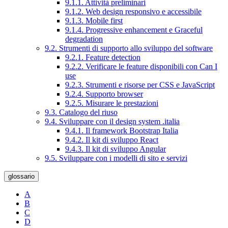
9.1.1. Attività preliminari
9.1.2. Web design responsivo e accessibile
9.1.3. Mobile first
9.1.4. Progressive enhancement e Graceful
degradation
9.2. Strumenti di supporto allo sviluppo del software
9.2.1. Feature detection
9.2.2. Verificare le feature disponibili con Can I
use
9.2.3. Strumenti e risorse per CSS e JavaScript
9.2.4. Supporto browser
9.2.5. Misurare le prestazioni
9.3. Catalogo del riuso
9.4. Sviluppare con il design system .italia
9.4.1. Il framework Bootstrap Italia
9.4.2. Il kit di sviluppo React
9.4.3. Il kit di sviluppo Angular
9.5. Sviluppare con i modelli di sito e servizi
glossario
A
B
C
D