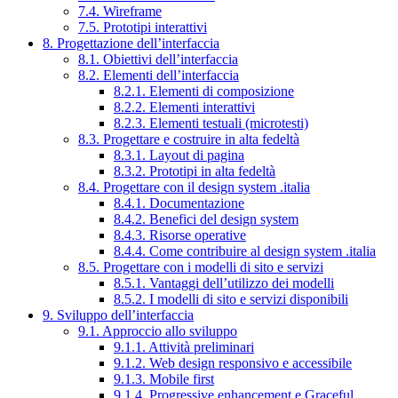
7.4. Wireframe
7.5. Prototipi interattivi
8. Progettazione dell’interfaccia
8.1. Obiettivi dell’interfaccia
8.2. Elementi dell’interfaccia
8.2.1. Elementi di composizione
8.2.2. Elementi interattivi
8.2.3. Elementi testuali (microtesti)
8.3. Progettare e costruire in alta fedeltà
8.3.1. Layout di pagina
8.3.2. Prototipi in alta fedeltà
8.4. Progettare con il design system .italia
8.4.1. Documentazione
8.4.2. Benefici del design system
8.4.3. Risorse operative
8.4.4. Come contribuire al design system .italia
8.5. Progettare con i modelli di sito e servizi
8.5.1. Vantaggi dell’utilizzo dei modelli
8.5.2. I modelli di sito e servizi disponibili
9. Sviluppo dell’interfaccia
9.1. Approccio allo sviluppo
9.1.1. Attività preliminari
9.1.2. Web design responsivo e accessibile
9.1.3. Mobile first
9.1.4. Progressive enhancement e Graceful