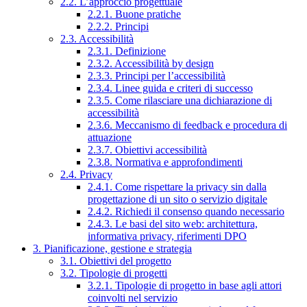
2.2. L’approccio progettuale
2.2.1. Buone pratiche
2.2.2. Principi
2.3. Accessibilità
2.3.1. Definizione
2.3.2. Accessibilità by design
2.3.3. Principi per l’accessibilità
2.3.4. Linee guida e criteri di successo
2.3.5. Come rilasciare una dichiarazione di
accessibilità
2.3.6. Meccanismo di feedback e procedura di
attuazione
2.3.7. Obiettivi accessibilità
2.3.8. Normativa e approfondimenti
2.4. Privacy
2.4.1. Come rispettare la privacy sin dalla
progettazione di un sito o servizio digitale
2.4.2. Richiedi il consenso quando necessario
2.4.3. Le basi del sito web: architettura,
informativa privacy, riferimenti DPO
3. Pianificazione, gestione e strategia
3.1. Obiettivi del progetto
3.2. Tipologie di progetti
3.2.1. Tipologie di progetto in base agli attori
coinvolti nel servizio