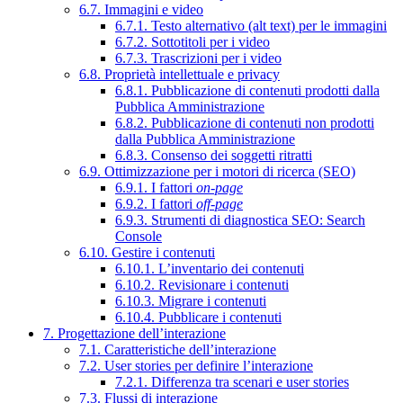
6.7. Immagini e video
6.7.1. Testo alternativo (alt text) per le immagini
6.7.2. Sottotitoli per i video
6.7.3. Trascrizioni per i video
6.8. Proprietà intellettuale e privacy
6.8.1. Pubblicazione di contenuti prodotti dalla
Pubblica Amministrazione
6.8.2. Pubblicazione di contenuti non prodotti
dalla Pubblica Amministrazione
6.8.3. Consenso dei soggetti ritratti
6.9. Ottimizzazione per i motori di ricerca (SEO)
6.9.1. I fattori
on-page
6.9.2. I fattori
off-page
6.9.3. Strumenti di diagnostica SEO: Search
Console
6.10. Gestire i contenuti
6.10.1. L’inventario dei contenuti
6.10.2. Revisionare i contenuti
6.10.3. Migrare i contenuti
6.10.4. Pubblicare i contenuti
7. Progettazione dell’interazione
7.1. Caratteristiche dell’interazione
7.2. User stories per definire l’interazione
7.2.1. Differenza tra scenari e user stories
7.3. Flussi di interazione