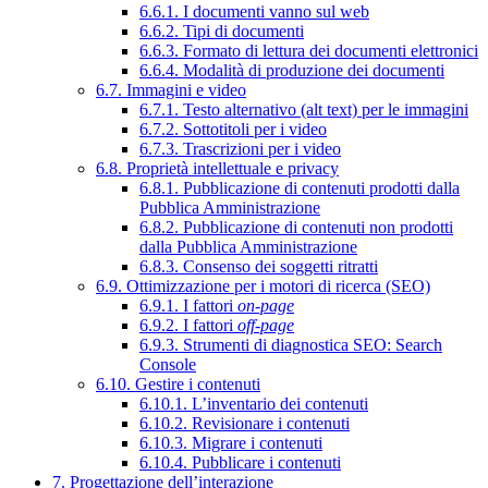
6.6.1. I documenti vanno sul web
6.6.2. Tipi di documenti
6.6.3. Formato di lettura dei documenti elettronici
6.6.4. Modalità di produzione dei documenti
6.7. Immagini e video
6.7.1. Testo alternativo (alt text) per le immagini
6.7.2. Sottotitoli per i video
6.7.3. Trascrizioni per i video
6.8. Proprietà intellettuale e privacy
6.8.1. Pubblicazione di contenuti prodotti dalla
Pubblica Amministrazione
6.8.2. Pubblicazione di contenuti non prodotti
dalla Pubblica Amministrazione
6.8.3. Consenso dei soggetti ritratti
6.9. Ottimizzazione per i motori di ricerca (SEO)
6.9.1. I fattori
on-page
6.9.2. I fattori
off-page
6.9.3. Strumenti di diagnostica SEO: Search
Console
6.10. Gestire i contenuti
6.10.1. L’inventario dei contenuti
6.10.2. Revisionare i contenuti
6.10.3. Migrare i contenuti
6.10.4. Pubblicare i contenuti
7. Progettazione dell’interazione