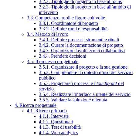
3.2.2. Tipologie di progetto in base al focus
3.2.3. Tipologie di progetto in base all’ambito di
intervento
3.3. Competenze, ruoli e figure coinvolte
3.3.1. Coordinatore di progetto
3.3.2. Definire ruoli e responsabilità
3.4. Metodo di lavoro
3.4.1. Definire processi, strumenti e rituali
3.4.2. Curare la documentazione di progetto
3.4.3. Organizzare tavoli tecnici collaborativi
3.4.4. Prendere decisioni
3.5. Il processo progettuale
3.5.1. Organizzare il progetto e la sua gestione
3.5.2. Comprendere il contesto d’uso del servizio
pubblico
3.5.3. Progettare i processi e i
touchpoint
del
servizio
3.5.4. Realizzare l’interfaccia utente del servizio
3.5.5. Validare la soluzione ottenuta
4. Ricerca progettuale
4.1. Ricerca primaria
4.1.1. Interviste
4.1.2. Questionari
4.1.3. Test di usabilità
4.1.4. Web analytics