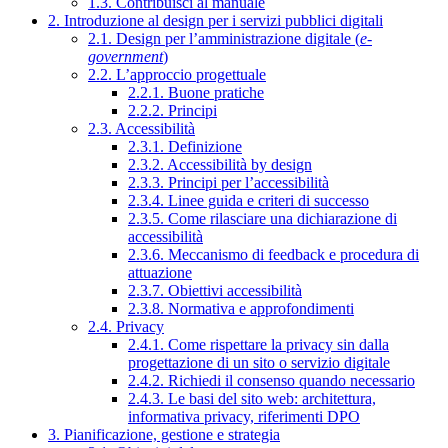
1.3. Contribuisci al manuale
2. Introduzione al design per i servizi pubblici digitali
2.1. Design per l’amministrazione digitale (
e-
government
)
2.2. L’approccio progettuale
2.2.1. Buone pratiche
2.2.2. Principi
2.3. Accessibilità
2.3.1. Definizione
2.3.2. Accessibilità by design
2.3.3. Principi per l’accessibilità
2.3.4. Linee guida e criteri di successo
2.3.5. Come rilasciare una dichiarazione di
accessibilità
2.3.6. Meccanismo di feedback e procedura di
attuazione
2.3.7. Obiettivi accessibilità
2.3.8. Normativa e approfondimenti
2.4. Privacy
2.4.1. Come rispettare la privacy sin dalla
progettazione di un sito o servizio digitale
2.4.2. Richiedi il consenso quando necessario
2.4.3. Le basi del sito web: architettura,
informativa privacy, riferimenti DPO
3. Pianificazione, gestione e strategia