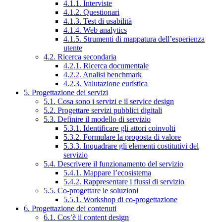
4.1.1. Interviste
4.1.2. Questionari
4.1.3. Test di usabilità
4.1.4. Web analytics
4.1.5. Strumenti di mappatura dell’esperienza
utente
4.2. Ricerca secondaria
4.2.1. Ricerca documentale
4.2.2. Analisi benchmark
4.2.3. Valutazione euristica
5. Progettazione dei servizi
5.1. Cosa sono i servizi e il service design
5.2. Progettare servizi pubblici digitali
5.3. Definire il modello di servizio
5.3.1. Identificare gli attori coinvolti
5.3.2. Formulare la proposta di valore
5.3.3. Inquadrare gli elementi costitutivi del
servizio
5.4. Descrivere il funzionamento del servizio
5.4.1. Mappare l’ecosistema
5.4.2. Rappresentare i flussi di servizio
5.5. Co-progettare le soluzioni
5.5.1. Workshop di co-progettazione
6. Progettazione dei contenuti
6.1. Cos’è il content design