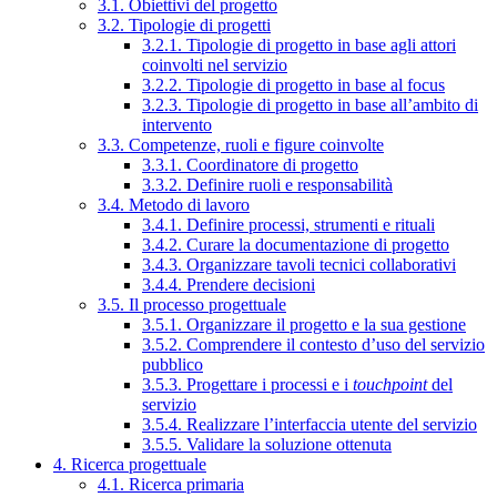
3.1. Obiettivi del progetto
3.2. Tipologie di progetti
3.2.1. Tipologie di progetto in base agli attori
coinvolti nel servizio
3.2.2. Tipologie di progetto in base al focus
3.2.3. Tipologie di progetto in base all’ambito di
intervento
3.3. Competenze, ruoli e figure coinvolte
3.3.1. Coordinatore di progetto
3.3.2. Definire ruoli e responsabilità
3.4. Metodo di lavoro
3.4.1. Definire processi, strumenti e rituali
3.4.2. Curare la documentazione di progetto
3.4.3. Organizzare tavoli tecnici collaborativi
3.4.4. Prendere decisioni
3.5. Il processo progettuale
3.5.1. Organizzare il progetto e la sua gestione
3.5.2. Comprendere il contesto d’uso del servizio
pubblico
3.5.3. Progettare i processi e i
touchpoint
del
servizio
3.5.4. Realizzare l’interfaccia utente del servizio
3.5.5. Validare la soluzione ottenuta
4. Ricerca progettuale
4.1. Ricerca primaria