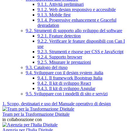
9.1.1. Attività preliminari
9.1.2. Web design responsivo e accessibile
9.1.3. Mobile first
9.1.4. Progressive enhancement e Graceful
degradation
9.2. Strumenti di supporto allo sviluppo del software
9.2.1. Feature detection
9.2.2. Verificare le feature disponibili con Can I
use
9.2.3. Strumenti e risorse per CSS e JavaScript
9.2.4. Supporto browser
9.2.5. Misurare le prestazioni
9.3. Catalogo del riuso
9.4. Sviluppare con il design system .italia
9.4.1. Il framework Bootstrap Italia
9.4.2. Il kit di sviluppo React
9.4.3. Il kit di sviluppo Angular
9.5. Sviluppare con i modelli di sito e servizi
1. Scopo, destinatari e uso del Manuale operativo di design
Team per la Trasformazione Digitale
in collaborazione con
Agenzia per l'Italia Digitale