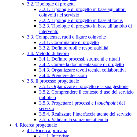
3.2. Tipologie di progetti
3.2.1. Tipologie di progetto in base agli attori
coinvolti nel servizio
3.2.2. Tipologie di progetto in base al focus
3.2.3. Tipologie di progetto in base all’ambito di
intervento
3.3. Competenze, ruoli e figure coinvolte
3.3.1. Coordinatore di progetto
3.3.2. Definire ruoli e responsabilità
3.4. Metodo di lavoro
3.4.1. Definire processi, strumenti e rituali
3.4.2. Curare la documentazione di progetto
3.4.3. Organizzare tavoli tecnici collaborativi
3.4.4. Prendere decisioni
3.5. Il processo progettuale
3.5.1. Organizzare il progetto e la sua gestione
3.5.2. Comprendere il contesto d’uso del servizio
pubblico
3.5.3. Progettare i processi e i
touchpoint
del
servizio
3.5.4. Realizzare l’interfaccia utente del servizio
3.5.5. Validare la soluzione ottenuta
4. Ricerca progettuale
4.1. Ricerca primaria
4.1.1. Interviste