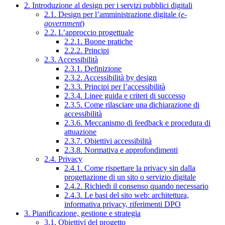
2. Introduzione al design per i servizi pubblici digitali
2.1. Design per l’amministrazione digitale (
e-
government
)
2.2. L’approccio progettuale
2.2.1. Buone pratiche
2.2.2. Principi
2.3. Accessibilità
2.3.1. Definizione
2.3.2. Accessibilità by design
2.3.3. Principi per l’accessibilità
2.3.4. Linee guida e criteri di successo
2.3.5. Come rilasciare una dichiarazione di
accessibilità
2.3.6. Meccanismo di feedback e procedura di
attuazione
2.3.7. Obiettivi accessibilità
2.3.8. Normativa e approfondimenti
2.4. Privacy
2.4.1. Come rispettare la privacy sin dalla
progettazione di un sito o servizio digitale
2.4.2. Richiedi il consenso quando necessario
2.4.3. Le basi del sito web: architettura,
informativa privacy, riferimenti DPO
3. Pianificazione, gestione e strategia
3.1. Obiettivi del progetto