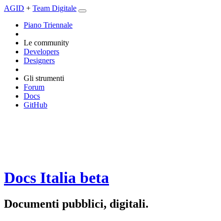
AGID
+
Team Digitale
Piano Triennale
Le community
Developers
Designers
Gli strumenti
Forum
Docs
GitHub
Docs Italia
beta
Documenti pubblici, digitali.