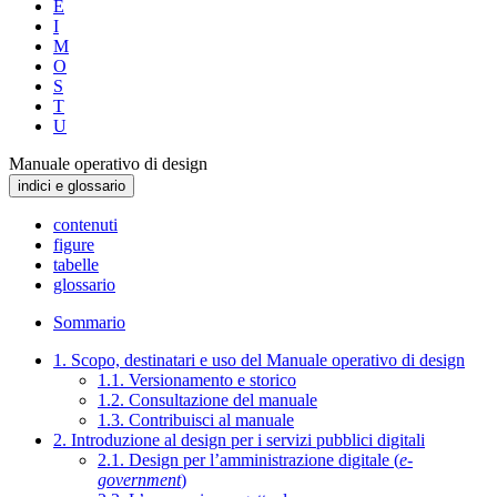
E
I
M
O
S
T
U
Manuale operativo di design
indici e glossario
contenuti
figure
tabelle
glossario
Sommario
1. Scopo, destinatari e uso del Manuale operativo di design
1.1. Versionamento e storico
1.2. Consultazione del manuale
1.3. Contribuisci al manuale
2. Introduzione al design per i servizi pubblici digitali
2.1. Design per l’amministrazione digitale (
e-
government
)