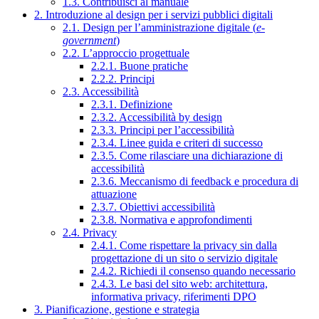
1.3. Contribuisci al manuale
2. Introduzione al design per i servizi pubblici digitali
2.1. Design per l’amministrazione digitale (
e-
government
)
2.2. L’approccio progettuale
2.2.1. Buone pratiche
2.2.2. Principi
2.3. Accessibilità
2.3.1. Definizione
2.3.2. Accessibilità by design
2.3.3. Principi per l’accessibilità
2.3.4. Linee guida e criteri di successo
2.3.5. Come rilasciare una dichiarazione di
accessibilità
2.3.6. Meccanismo di feedback e procedura di
attuazione
2.3.7. Obiettivi accessibilità
2.3.8. Normativa e approfondimenti
2.4. Privacy
2.4.1. Come rispettare la privacy sin dalla
progettazione di un sito o servizio digitale
2.4.2. Richiedi il consenso quando necessario
2.4.3. Le basi del sito web: architettura,
informativa privacy, riferimenti DPO
3. Pianificazione, gestione e strategia