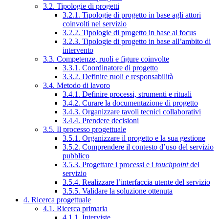
3.2. Tipologie di progetti
3.2.1. Tipologie di progetto in base agli attori
coinvolti nel servizio
3.2.2. Tipologie di progetto in base al focus
3.2.3. Tipologie di progetto in base all’ambito di
intervento
3.3. Competenze, ruoli e figure coinvolte
3.3.1. Coordinatore di progetto
3.3.2. Definire ruoli e responsabilità
3.4. Metodo di lavoro
3.4.1. Definire processi, strumenti e rituali
3.4.2. Curare la documentazione di progetto
3.4.3. Organizzare tavoli tecnici collaborativi
3.4.4. Prendere decisioni
3.5. Il processo progettuale
3.5.1. Organizzare il progetto e la sua gestione
3.5.2. Comprendere il contesto d’uso del servizio
pubblico
3.5.3. Progettare i processi e i
touchpoint
del
servizio
3.5.4. Realizzare l’interfaccia utente del servizio
3.5.5. Validare la soluzione ottenuta
4. Ricerca progettuale
4.1. Ricerca primaria
4.1.1. Interviste