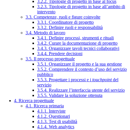
3.2.2. Tipologie di progetto in base al focus
3.2.3. Tipologie di progetto in base all’ambito di
intervento
3.3. Competenze, ruoli e figure coinvolte
3.3.1. Coordinatore di progetto
3.3.2. Definire ruoli e responsabilità
3.4. Metodo di lavoro
3.4.1. Definire processi, strumenti e rituali
3.4.2. Curare la documentazione di progetto
3.4.3. Organizzare tavoli tecnici collaborativi
3.4.4. Prendere decisioni
3.5. Il processo progettuale
3.5.1. Organizzare il progetto e la sua gestione
3.5.2. Comprendere il contesto d’uso del servizio
pubblico
3.5.3. Progettare i processi e i
touchpoint
del
servizio
3.5.4. Realizzare l’interfaccia utente del servizio
3.5.5. Validare la soluzione ottenuta
4. Ricerca progettuale
4.1. Ricerca primaria
4.1.1. Interviste
4.1.2. Questionari
4.1.3. Test di usabilità
4.1.4. Web analytics