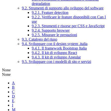
degradation
9.2. Strumenti di supporto allo sviluppo del software
9.2.1. Feature detection
9.2.2. Verificare le feature disponibili con Can I
use
9.2.3. Strumenti e risorse per CSS e JavaScript
9.2.4. Supporto browser
9.2.5. Misurare le prestazioni
9.3. Catalogo del riuso
9.4. Sviluppare con il design system .italia
9.4.1. Il framework Bootstrap Italia
9.4.2. Il kit di sviluppo React
9.4.3. Il kit di sviluppo Angular
9.5. Sviluppare con i modelli di sito e servizi
None
None
A
B
C
D
E
I
M