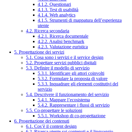
4.1.2. Questionari
4.1.3. Test di usabilità
4.1.4. Web analytics
4.1.5. Strumenti di mappatura dell’esperienza
utente
4.2. Ricerca secondaria
4.2.1. Ricerca documentale
4.2.2. Analisi benchmark
4.2.3. Valutazione euristica
5. Progettazione dei servizi
5.1. Cosa sono i servizi e il service design
5.2. Progettare servizi pubblici digitali
5.3. Definire il modello di servizio
5.3.1. Identificare gli attori coinvolti
5.3.2. Formulare la proposta di valore
5.3.3. Inquadrare gli elementi costitutivi del
servizio
5.4. Descrivere il funzionamento del servizio
5.4.1. Mappare l’ecosistema
5.4.2. Rappresentare i flussi di servizio
5.5. Co-progettare le soluzioni
5.5.1. Workshop di co-progettazione
6. Progettazione dei contenuti
6.1. Cos’è il content design
6.2. Ricerca utente sui contenuti e il linguaggio