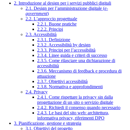
2. Introduzione al design per i servizi pubblici digitali
2.1. Design per l’amministrazione digitale (
e-
government
)
2.2. L’approccio progettuale
2.2.1. Buone pratiche
2.2.2. Principi
2.3. Accessibilità
2.3.1. Definizione
2.3.2. Accessibilità by design
2.3.3. Principi per l’accessibilità
2.3.4. Linee guida e criteri di successo
2.3.5. Come rilasciare una dichiarazione di
accessibilità
2.3.6. Meccanismo di feedback e procedura di
attuazione
2.3.7. Obiettivi accessibilità
2.3.8. Normativa e approfondimenti
2.4. Privacy
2.4.1. Come rispettare la privacy sin dalla
progettazione di un sito o servizio digitale
2.4.2. Richiedi il consenso quando necessario
2.4.3. Le basi del sito web: architettura,
informativa privacy, riferimenti DPO
3. Pianificazione, gestione e strategia
3.1. Obiettivi del progetto