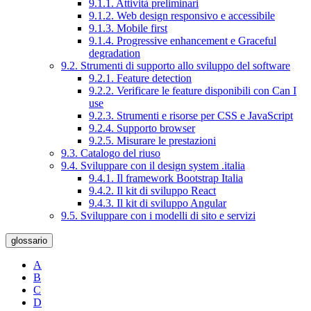
9.1.1. Attività preliminari
9.1.2. Web design responsivo e accessibile
9.1.3. Mobile first
9.1.4. Progressive enhancement e Graceful
degradation
9.2. Strumenti di supporto allo sviluppo del software
9.2.1. Feature detection
9.2.2. Verificare le feature disponibili con Can I
use
9.2.3. Strumenti e risorse per CSS e JavaScript
9.2.4. Supporto browser
9.2.5. Misurare le prestazioni
9.3. Catalogo del riuso
9.4. Sviluppare con il design system .italia
9.4.1. Il framework Bootstrap Italia
9.4.2. Il kit di sviluppo React
9.4.3. Il kit di sviluppo Angular
9.5. Sviluppare con i modelli di sito e servizi
glossario
A
B
C
D