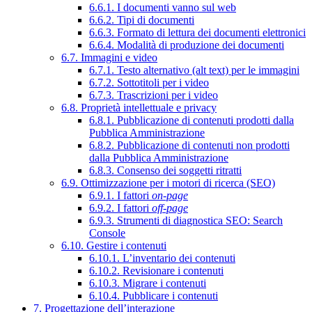
6.6.1. I documenti vanno sul web
6.6.2. Tipi di documenti
6.6.3. Formato di lettura dei documenti elettronici
6.6.4. Modalità di produzione dei documenti
6.7. Immagini e video
6.7.1. Testo alternativo (alt text) per le immagini
6.7.2. Sottotitoli per i video
6.7.3. Trascrizioni per i video
6.8. Proprietà intellettuale e privacy
6.8.1. Pubblicazione di contenuti prodotti dalla
Pubblica Amministrazione
6.8.2. Pubblicazione di contenuti non prodotti
dalla Pubblica Amministrazione
6.8.3. Consenso dei soggetti ritratti
6.9. Ottimizzazione per i motori di ricerca (SEO)
6.9.1. I fattori
on-page
6.9.2. I fattori
off-page
6.9.3. Strumenti di diagnostica SEO: Search
Console
6.10. Gestire i contenuti
6.10.1. L’inventario dei contenuti
6.10.2. Revisionare i contenuti
6.10.3. Migrare i contenuti
6.10.4. Pubblicare i contenuti
7. Progettazione dell’interazione