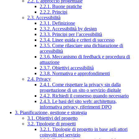
2.2. L’approccio progettuale
2.2.1. Buone pratiche
2.2.2. Principi
2.3. Accessibilità
2.3.1. Definizione
2.3.2. Accessibilità by design
2.3.3. Principi per l’accessibilità
2.3.4. Linee guida e criteri di successo
2.3.5. Come rilasciare una dichiarazione di
accessibilità
2.3.6. Meccanismo di feedback e procedura di
attuazione
2.3.7. Obiettivi accessibilità
2.3.8. Normativa e approfondimenti
2.4. Privacy
2.4.1. Come rispettare la privacy sin dalla
progettazione di un sito o servizio digitale
2.4.2. Richiedi il consenso quando necessario
2.4.3. Le basi del sito web: architettura,
informativa privacy, riferimenti DPO
3. Pianificazione, gestione e strategia
3.1. Obiettivi del progetto
3.2. Tipologie di progetti
3.2.1. Tipologie di progetto in base agli attori
coinvolti nel servizio