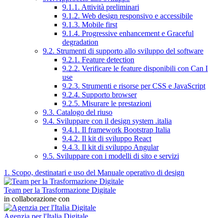
9.1.1. Attività preliminari
9.1.2. Web design responsivo e accessibile
9.1.3. Mobile first
9.1.4. Progressive enhancement e Graceful
degradation
9.2. Strumenti di supporto allo sviluppo del software
9.2.1. Feature detection
9.2.2. Verificare le feature disponibili con Can I
use
9.2.3. Strumenti e risorse per CSS e JavaScript
9.2.4. Supporto browser
9.2.5. Misurare le prestazioni
9.3. Catalogo del riuso
9.4. Sviluppare con il design system .italia
9.4.1. Il framework Bootstrap Italia
9.4.2. Il kit di sviluppo React
9.4.3. Il kit di sviluppo Angular
9.5. Sviluppare con i modelli di sito e servizi
1. Scopo, destinatari e uso del Manuale operativo di design
Team per la Trasformazione Digitale
in collaborazione con
Agenzia per l'Italia Digitale