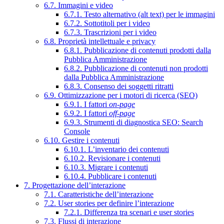
6.7. Immagini e video
6.7.1. Testo alternativo (alt text) per le immagini
6.7.2. Sottotitoli per i video
6.7.3. Trascrizioni per i video
6.8. Proprietà intellettuale e privacy
6.8.1. Pubblicazione di contenuti prodotti dalla
Pubblica Amministrazione
6.8.2. Pubblicazione di contenuti non prodotti
dalla Pubblica Amministrazione
6.8.3. Consenso dei soggetti ritratti
6.9. Ottimizzazione per i motori di ricerca (SEO)
6.9.1. I fattori
on-page
6.9.2. I fattori
off-page
6.9.3. Strumenti di diagnostica SEO: Search
Console
6.10. Gestire i contenuti
6.10.1. L’inventario dei contenuti
6.10.2. Revisionare i contenuti
6.10.3. Migrare i contenuti
6.10.4. Pubblicare i contenuti
7. Progettazione dell’interazione
7.1. Caratteristiche dell’interazione
7.2. User stories per definire l’interazione
7.2.1. Differenza tra scenari e user stories
7.3. Flussi di interazione