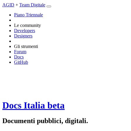
AGID
+
Team Digitale
Piano Triennale
Le community
Developers
Designers
Gli strumenti
Forum
Docs
GitHub
Docs Italia
beta
Documenti pubblici, digitali.