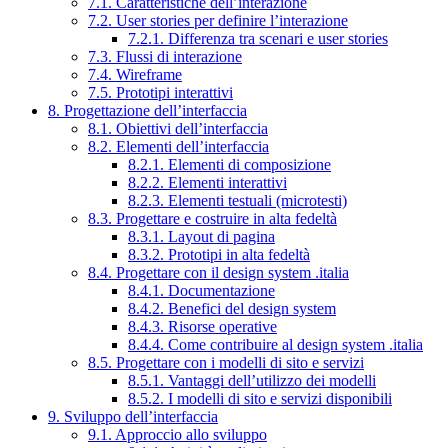
7.1. Caratteristiche dell’interazione
7.2. User stories per definire l’interazione
7.2.1. Differenza tra scenari e user stories
7.3. Flussi di interazione
7.4. Wireframe
7.5. Prototipi interattivi
8. Progettazione dell’interfaccia
8.1. Obiettivi dell’interfaccia
8.2. Elementi dell’interfaccia
8.2.1. Elementi di composizione
8.2.2. Elementi interattivi
8.2.3. Elementi testuali (microtesti)
8.3. Progettare e costruire in alta fedeltà
8.3.1. Layout di pagina
8.3.2. Prototipi in alta fedeltà
8.4. Progettare con il design system .italia
8.4.1. Documentazione
8.4.2. Benefici del design system
8.4.3. Risorse operative
8.4.4. Come contribuire al design system .italia
8.5. Progettare con i modelli di sito e servizi
8.5.1. Vantaggi dell’utilizzo dei modelli
8.5.2. I modelli di sito e servizi disponibili
9. Sviluppo dell’interfaccia
9.1. Approccio allo sviluppo