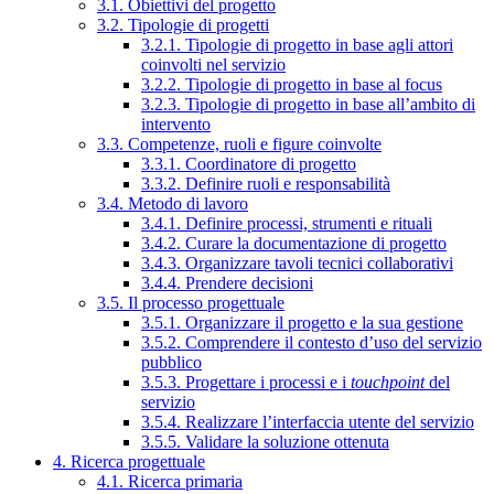
3.1. Obiettivi del progetto
3.2. Tipologie di progetti
3.2.1. Tipologie di progetto in base agli attori
coinvolti nel servizio
3.2.2. Tipologie di progetto in base al focus
3.2.3. Tipologie di progetto in base all’ambito di
intervento
3.3. Competenze, ruoli e figure coinvolte
3.3.1. Coordinatore di progetto
3.3.2. Definire ruoli e responsabilità
3.4. Metodo di lavoro
3.4.1. Definire processi, strumenti e rituali
3.4.2. Curare la documentazione di progetto
3.4.3. Organizzare tavoli tecnici collaborativi
3.4.4. Prendere decisioni
3.5. Il processo progettuale
3.5.1. Organizzare il progetto e la sua gestione
3.5.2. Comprendere il contesto d’uso del servizio
pubblico
3.5.3. Progettare i processi e i
touchpoint
del
servizio
3.5.4. Realizzare l’interfaccia utente del servizio
3.5.5. Validare la soluzione ottenuta
4. Ricerca progettuale
4.1. Ricerca primaria