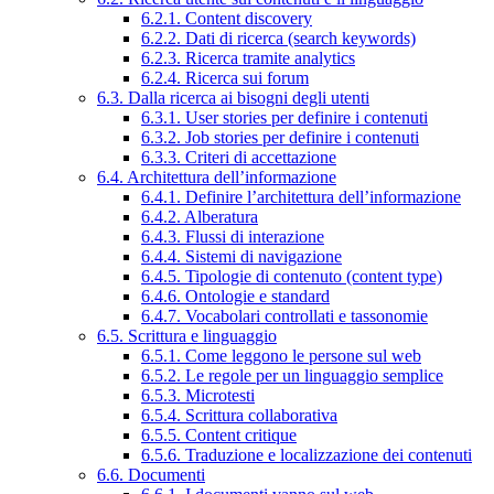
6.2.1. Content discovery
6.2.2. Dati di ricerca (search keywords)
6.2.3. Ricerca tramite analytics
6.2.4. Ricerca sui forum
6.3. Dalla ricerca ai bisogni degli utenti
6.3.1. User stories per definire i contenuti
6.3.2. Job stories per definire i contenuti
6.3.3. Criteri di accettazione
6.4. Architettura dell’informazione
6.4.1. Definire l’architettura dell’informazione
6.4.2. Alberatura
6.4.3. Flussi di interazione
6.4.4. Sistemi di navigazione
6.4.5. Tipologie di contenuto (content type)
6.4.6. Ontologie e standard
6.4.7. Vocabolari controllati e tassonomie
6.5. Scrittura e linguaggio
6.5.1. Come leggono le persone sul web
6.5.2. Le regole per un linguaggio semplice
6.5.3. Microtesti
6.5.4. Scrittura collaborativa
6.5.5. Content critique
6.5.6. Traduzione e localizzazione dei contenuti
6.6. Documenti