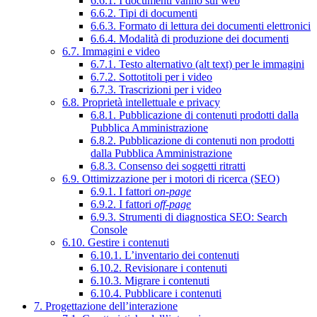
6.6.1. I documenti vanno sul web
6.6.2. Tipi di documenti
6.6.3. Formato di lettura dei documenti elettronici
6.6.4. Modalità di produzione dei documenti
6.7. Immagini e video
6.7.1. Testo alternativo (alt text) per le immagini
6.7.2. Sottotitoli per i video
6.7.3. Trascrizioni per i video
6.8. Proprietà intellettuale e privacy
6.8.1. Pubblicazione di contenuti prodotti dalla
Pubblica Amministrazione
6.8.2. Pubblicazione di contenuti non prodotti
dalla Pubblica Amministrazione
6.8.3. Consenso dei soggetti ritratti
6.9. Ottimizzazione per i motori di ricerca (SEO)
6.9.1. I fattori
on-page
6.9.2. I fattori
off-page
6.9.3. Strumenti di diagnostica SEO: Search
Console
6.10. Gestire i contenuti
6.10.1. L’inventario dei contenuti
6.10.2. Revisionare i contenuti
6.10.3. Migrare i contenuti
6.10.4. Pubblicare i contenuti
7. Progettazione dell’interazione