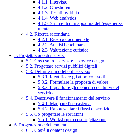
4.1.1. Interviste
4.1.2. Questionari
4.1.3. Test di usabilità
4.1.4. Web analytics
4.1.5. Strumenti di mappatura dell’esperienza
utente
4.2. Ricerca secondaria
4.2.1. Ricerca documentale
4.2.2. Analisi benchmark
4.2.3. Valutazione euristica
5. Progettazione dei servizi
5.1. Cosa sono i servizi e il service design
5.2. Progettare servizi pubblici digitali
5.3. Definire il modello di servizio
5.3.1. Identificare gli attori coinvolti
5.3.2. Formulare la proposta di valore
5.3.3. Inquadrare gli elementi costitutivi del
servizio
5.4. Descrivere il funzionamento del servizio
5.4.1. Mappare l’ecosistema
5.4.2. Rappresentare i flussi di servizio
5.5. Co-progettare le soluzioni
5.5.1. Workshop di co-progettazione
6. Progettazione dei contenuti
6.1. Cos’è il content design