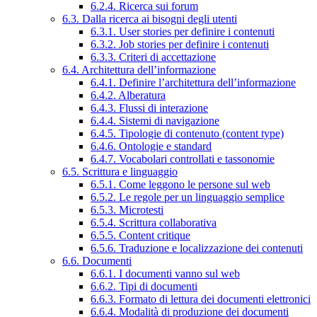
6.2.4. Ricerca sui forum
6.3. Dalla ricerca ai bisogni degli utenti
6.3.1. User stories per definire i contenuti
6.3.2. Job stories per definire i contenuti
6.3.3. Criteri di accettazione
6.4. Architettura dell’informazione
6.4.1. Definire l’architettura dell’informazione
6.4.2. Alberatura
6.4.3. Flussi di interazione
6.4.4. Sistemi di navigazione
6.4.5. Tipologie di contenuto (content type)
6.4.6. Ontologie e standard
6.4.7. Vocabolari controllati e tassonomie
6.5. Scrittura e linguaggio
6.5.1. Come leggono le persone sul web
6.5.2. Le regole per un linguaggio semplice
6.5.3. Microtesti
6.5.4. Scrittura collaborativa
6.5.5. Content critique
6.5.6. Traduzione e localizzazione dei contenuti
6.6. Documenti
6.6.1. I documenti vanno sul web
6.6.2. Tipi di documenti
6.6.3. Formato di lettura dei documenti elettronici
6.6.4. Modalità di produzione dei documenti