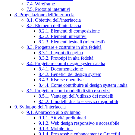
7.4. Wireframe
7.5. Prototipi interattivi
8. Progettazione dell’interfaccia
8.1. Obiettivi dell’interfaccia
8.2. Elementi dell’interfaccia
8.2.1. Elementi di composizione
8.2.2. Elementi interattivi
8.2.3. Elementi testuali (microtesti)
8.3. Progettare e costruire in alta fedeltà
8.3.1. Layout di pagina
8.3.2. Prototipi in alta fedeltà
8.4. Progettare con il design system .italia
8.4.1. Documentazione
8.4.2. Benefici del design system
8.4.3. Risorse operative
8.4.4. Come contribuire al design system .italia
8.5. Progettare con i modelli di sito e servizi
8.5.1. Vantaggi dell’utilizzo dei modelli
8.5.2. I modelli di sito e servizi disponibili
9. Sviluppo dell’interfaccia
9.1. Approccio allo sviluppo
9.1.1. Attività preliminari
9.1.2. Web design responsivo e accessibile
9.1.3. Mobile first
9.1.4. Progressive enhancement e Graceful