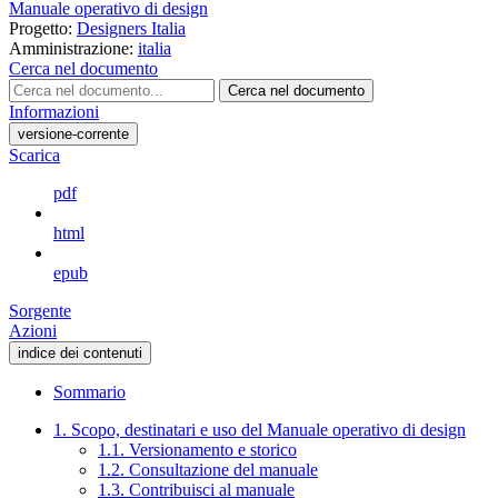
Manuale operativo di design
Progetto:
Designers Italia
Amministrazione:
italia
Cerca nel documento
Cerca nel documento
Informazioni
versione-corrente
Scarica
pdf
html
epub
Sorgente
Azioni
indice dei contenuti
Sommario
1. Scopo, destinatari e uso del Manuale operativo di design
1.1. Versionamento e storico
1.2. Consultazione del manuale
1.3. Contribuisci al manuale