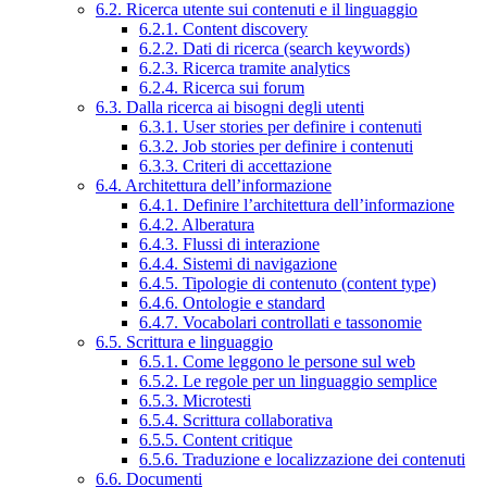
6.2. Ricerca utente sui contenuti e il linguaggio
6.2.1. Content discovery
6.2.2. Dati di ricerca (search keywords)
6.2.3. Ricerca tramite analytics
6.2.4. Ricerca sui forum
6.3. Dalla ricerca ai bisogni degli utenti
6.3.1. User stories per definire i contenuti
6.3.2. Job stories per definire i contenuti
6.3.3. Criteri di accettazione
6.4. Architettura dell’informazione
6.4.1. Definire l’architettura dell’informazione
6.4.2. Alberatura
6.4.3. Flussi di interazione
6.4.4. Sistemi di navigazione
6.4.5. Tipologie di contenuto (content type)
6.4.6. Ontologie e standard
6.4.7. Vocabolari controllati e tassonomie
6.5. Scrittura e linguaggio
6.5.1. Come leggono le persone sul web
6.5.2. Le regole per un linguaggio semplice
6.5.3. Microtesti
6.5.4. Scrittura collaborativa
6.5.5. Content critique
6.5.6. Traduzione e localizzazione dei contenuti
6.6. Documenti