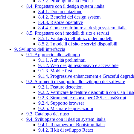
8.3.2. Prototipi in alta fedeltà
8.4. Progettare con il design system .italia
8.4.1. Documentazione
8.4.2. Benefici del design system
8.4.3. Risorse operative
8.4.4. Come contribuire al design system .italia
8.5. Progettare con i modelli di sito e servizi
8.5.1. Vantaggi dell’utilizzo dei modelli
8.5.2. I modelli di sito e servizi disponibili
9. Sviluppo dell’interfaccia
9.1. Approccio allo sviluppo
9.1.1. Attività preliminari
9.1.2. Web design responsivo e accessibile
9.1.3. Mobile first
9.1.4. Progressive enhancement e Graceful degrad
9.2. Strumenti di supporto allo sviluppo del software
9.2.1. Feature detection
9.2.2. Verificare le feature disponibili con Can I us
9.2.3. Strumenti e risorse per CSS e JavaScript
9.2.4. Supporto browser
9.2.5. Misurare le prestazioni
9.3. Catalogo del riuso
9.4. Sviluppare con il design system .italia
9.4.1. Il framework Bootstrap Italia
9.4.2. Il kit di sviluppo React