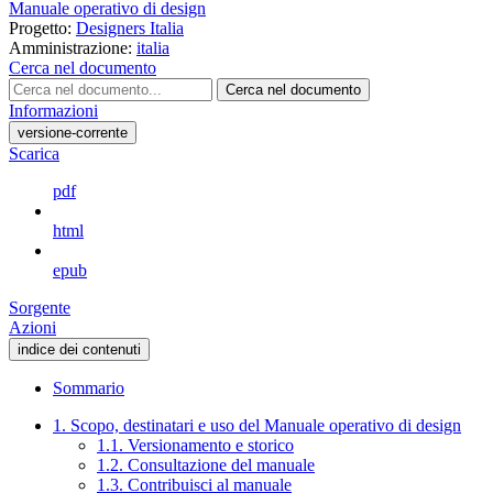
Manuale operativo di design
Progetto:
Designers Italia
Amministrazione:
italia
Cerca nel documento
Cerca nel documento
Informazioni
versione-corrente
Scarica
pdf
html
epub
Sorgente
Azioni
indice dei contenuti
Sommario
1. Scopo, destinatari e uso del Manuale operativo di design
1.1. Versionamento e storico
1.2. Consultazione del manuale
1.3. Contribuisci al manuale