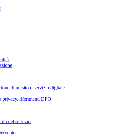
)
ilità
azione
ione di un sito o servizio digitale
va privacy, riferimenti DPO
olti nel servizio
ntervento