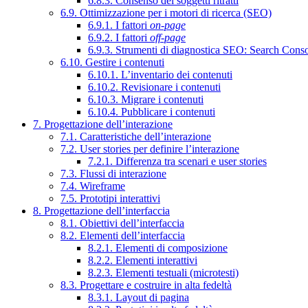
6.8.3. Consenso dei soggetti ritratti
6.9. Ottimizzazione per i motori di ricerca (SEO)
6.9.1. I fattori
on-page
6.9.2. I fattori
off-page
6.9.3. Strumenti di diagnostica SEO: Search Cons
6.10. Gestire i contenuti
6.10.1. L’inventario dei contenuti
6.10.2. Revisionare i contenuti
6.10.3. Migrare i contenuti
6.10.4. Pubblicare i contenuti
7. Progettazione dell’interazione
7.1. Caratteristiche dell’interazione
7.2. User stories per definire l’interazione
7.2.1. Differenza tra scenari e user stories
7.3. Flussi di interazione
7.4. Wireframe
7.5. Prototipi interattivi
8. Progettazione dell’interfaccia
8.1. Obiettivi dell’interfaccia
8.2. Elementi dell’interfaccia
8.2.1. Elementi di composizione
8.2.2. Elementi interattivi
8.2.3. Elementi testuali (microtesti)
8.3. Progettare e costruire in alta fedeltà
8.3.1. Layout di pagina