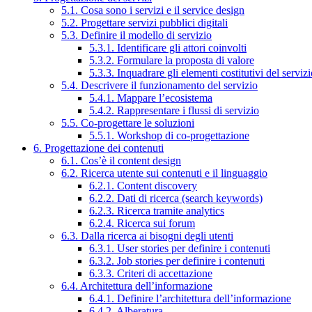
5.1. Cosa sono i servizi e il service design
5.2. Progettare servizi pubblici digitali
5.3. Definire il modello di servizio
5.3.1. Identificare gli attori coinvolti
5.3.2. Formulare la proposta di valore
5.3.3. Inquadrare gli elementi costitutivi del serviz
5.4. Descrivere il funzionamento del servizio
5.4.1. Mappare l’ecosistema
5.4.2. Rappresentare i flussi di servizio
5.5. Co-progettare le soluzioni
5.5.1. Workshop di co-progettazione
6. Progettazione dei contenuti
6.1. Cos’è il content design
6.2. Ricerca utente sui contenuti e il linguaggio
6.2.1. Content discovery
6.2.2. Dati di ricerca (search keywords)
6.2.3. Ricerca tramite analytics
6.2.4. Ricerca sui forum
6.3. Dalla ricerca ai bisogni degli utenti
6.3.1. User stories per definire i contenuti
6.3.2. Job stories per definire i contenuti
6.3.3. Criteri di accettazione
6.4. Architettura dell’informazione
6.4.1. Definire l’architettura dell’informazione
6.4.2. Alberatura