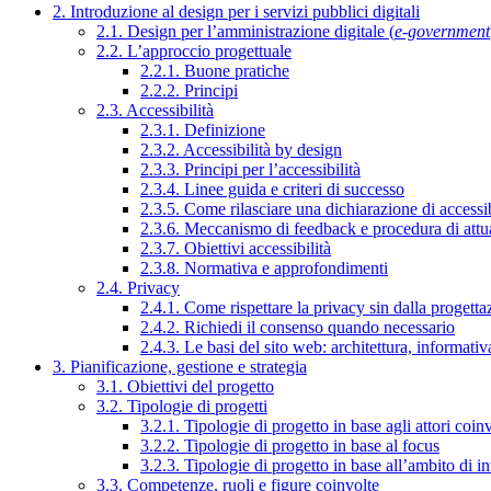
2. Introduzione al design per i servizi pubblici digitali
2.1. Design per l’amministrazione digitale (
e-government
2.2. L’approccio progettuale
2.2.1. Buone pratiche
2.2.2. Principi
2.3. Accessibilità
2.3.1. Definizione
2.3.2. Accessibilità by design
2.3.3. Principi per l’accessibilità
2.3.4. Linee guida e criteri di successo
2.3.5. Come rilasciare una dichiarazione di accessib
2.3.6. Meccanismo di feedback e procedura di attu
2.3.7. Obiettivi accessibilità
2.3.8. Normativa e approfondimenti
2.4. Privacy
2.4.1. Come rispettare la privacy sin dalla progettaz
2.4.2. Richiedi il consenso quando necessario
2.4.3. Le basi del sito web: architettura, informati
3. Pianificazione, gestione e strategia
3.1. Obiettivi del progetto
3.2. Tipologie di progetti
3.2.1. Tipologie di progetto in base agli attori coinv
3.2.2. Tipologie di progetto in base al focus
3.2.3. Tipologie di progetto in base all’ambito di i
3.3. Competenze, ruoli e figure coinvolte