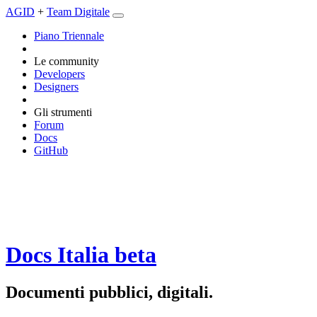
AGID
+
Team Digitale
Piano Triennale
Le community
Developers
Designers
Gli strumenti
Forum
Docs
GitHub
Docs Italia
beta
Documenti pubblici, digitali.