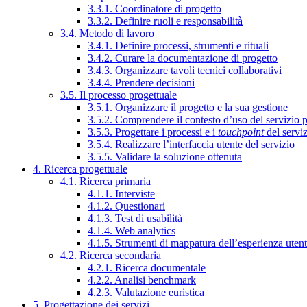
3.3.1. Coordinatore di progetto
3.3.2. Definire ruoli e responsabilità
3.4. Metodo di lavoro
3.4.1. Definire processi, strumenti e rituali
3.4.2. Curare la documentazione di progetto
3.4.3. Organizzare tavoli tecnici collaborativi
3.4.4. Prendere decisioni
3.5. Il processo progettuale
3.5.1. Organizzare il progetto e la sua gestione
3.5.2. Comprendere il contesto d’uso del servizio 
3.5.3. Progettare i processi e i
touchpoint
del servi
3.5.4. Realizzare l’interfaccia utente del servizio
3.5.5. Validare la soluzione ottenuta
4. Ricerca progettuale
4.1. Ricerca primaria
4.1.1. Interviste
4.1.2. Questionari
4.1.3. Test di usabilità
4.1.4. Web analytics
4.1.5. Strumenti di mappatura dell’esperienza uten
4.2. Ricerca secondaria
4.2.1. Ricerca documentale
4.2.2. Analisi benchmark
4.2.3. Valutazione euristica
5. Progettazione dei servizi