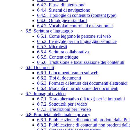
6.4.3. Flussi di interazione
6.4.4. Sistemi di navigazione
6.4.5. Tipologie di contenuto (content type)
6.4.6. Ontologie e standard
6.4.7. Vocabolari controllati e tassonomie
6.5. Scrittura e linguaggio
6.5.1. Come leggono le persone sul web
6.5.2. Le regole per un linguaggio semplice
6.5.3. Microtesti
6.5.4. Scrittura collaborativa
6.5.5. Content critique
6.5.6. Traduzione e localizzazione dei contenuti
6.6. Documenti
6.6.1. I documenti vanno sul web
6.6.2. Tipi di documenti
6.6.3. Formato di lettura dei documenti elettronici
6.6.4. Modalità di produzione dei documenti
6.7. Immagini e video
6.7.1. Testo alternativo (alt text) per le immagini
6.7.2. Sottotitoli per i video
6.7.3. Trascrizioni per i video
6.8. Proprietà intellettuale e privacy
6.8.1. Pubblicazione di contenuti prodotti dalla P
6.8.2. Pubblicazione di contenuti non prodotti dal