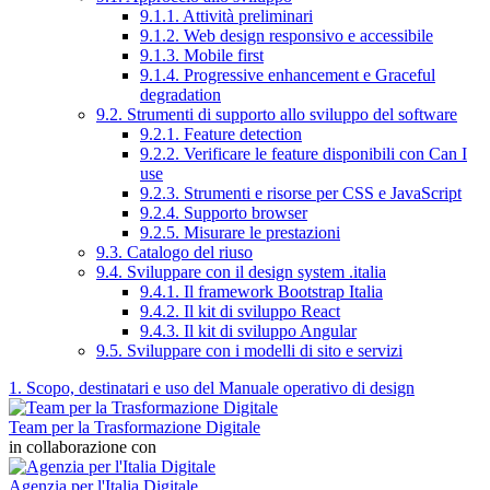
9.1.1. Attività preliminari
9.1.2. Web design responsivo e accessibile
9.1.3. Mobile first
9.1.4. Progressive enhancement e Graceful
degradation
9.2. Strumenti di supporto allo sviluppo del software
9.2.1. Feature detection
9.2.2. Verificare le feature disponibili con Can I
use
9.2.3. Strumenti e risorse per CSS e JavaScript
9.2.4. Supporto browser
9.2.5. Misurare le prestazioni
9.3. Catalogo del riuso
9.4. Sviluppare con il design system .italia
9.4.1. Il framework Bootstrap Italia
9.4.2. Il kit di sviluppo React
9.4.3. Il kit di sviluppo Angular
9.5. Sviluppare con i modelli di sito e servizi
1. Scopo, destinatari e uso del Manuale operativo di design
Team per la Trasformazione Digitale
in collaborazione con
Agenzia per l'Italia Digitale