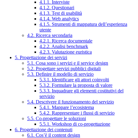
4.1.1. Interviste
4.1.2. Questionari
4.1.3. Test di usabilità
4.1.4. Web analytics
4.1.5. Strumenti di mappatura dell’esperienza
utente
4.2. Ricerca secondaria
4.2.1. Ricerca documentale
4.2.2. Analisi benchmark
4.2.3. Valutazione euristica
5. Progettazione dei servizi
5.1. Cosa sono i servizi e il service design
5.2. Progettare servizi pubblici digitali
5.3. Definire il modello di servizio
5.3.1. Identificare gli attori coinvolti
5.3.2. Formulare la proposta di valore
5.3.3. Inquadrare gli elementi costitutivi del
servizio
5.4. Descrivere il funzionamento del servizio
5.4.1. Mappare l’ecosistema
5.4.2. Rappresentare i flussi di servizio
5.5. Co-progettare le soluzioni
5.5.1. Workshop di co-progettazione
6. Progettazione dei contenuti
6.1. Cos’è il content design