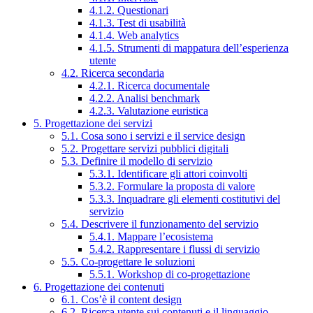
4.1.2. Questionari
4.1.3. Test di usabilità
4.1.4. Web analytics
4.1.5. Strumenti di mappatura dell’esperienza
utente
4.2. Ricerca secondaria
4.2.1. Ricerca documentale
4.2.2. Analisi benchmark
4.2.3. Valutazione euristica
5. Progettazione dei servizi
5.1. Cosa sono i servizi e il service design
5.2. Progettare servizi pubblici digitali
5.3. Definire il modello di servizio
5.3.1. Identificare gli attori coinvolti
5.3.2. Formulare la proposta di valore
5.3.3. Inquadrare gli elementi costitutivi del
servizio
5.4. Descrivere il funzionamento del servizio
5.4.1. Mappare l’ecosistema
5.4.2. Rappresentare i flussi di servizio
5.5. Co-progettare le soluzioni
5.5.1. Workshop di co-progettazione
6. Progettazione dei contenuti
6.1. Cos’è il content design
6.2. Ricerca utente sui contenuti e il linguaggio