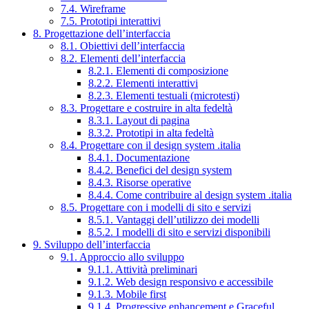
7.4. Wireframe
7.5. Prototipi interattivi
8. Progettazione dell’interfaccia
8.1. Obiettivi dell’interfaccia
8.2. Elementi dell’interfaccia
8.2.1. Elementi di composizione
8.2.2. Elementi interattivi
8.2.3. Elementi testuali (microtesti)
8.3. Progettare e costruire in alta fedeltà
8.3.1. Layout di pagina
8.3.2. Prototipi in alta fedeltà
8.4. Progettare con il design system .italia
8.4.1. Documentazione
8.4.2. Benefici del design system
8.4.3. Risorse operative
8.4.4. Come contribuire al design system .italia
8.5. Progettare con i modelli di sito e servizi
8.5.1. Vantaggi dell’utilizzo dei modelli
8.5.2. I modelli di sito e servizi disponibili
9. Sviluppo dell’interfaccia
9.1. Approccio allo sviluppo
9.1.1. Attività preliminari
9.1.2. Web design responsivo e accessibile
9.1.3. Mobile first
9.1.4. Progressive enhancement e Graceful