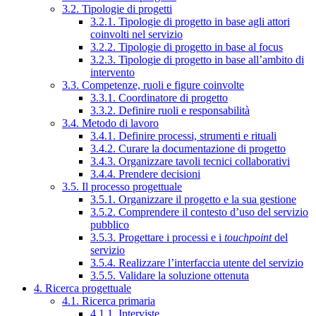
3.2. Tipologie di progetti
3.2.1. Tipologie di progetto in base agli attori
coinvolti nel servizio
3.2.2. Tipologie di progetto in base al focus
3.2.3. Tipologie di progetto in base all’ambito di
intervento
3.3. Competenze, ruoli e figure coinvolte
3.3.1. Coordinatore di progetto
3.3.2. Definire ruoli e responsabilità
3.4. Metodo di lavoro
3.4.1. Definire processi, strumenti e rituali
3.4.2. Curare la documentazione di progetto
3.4.3. Organizzare tavoli tecnici collaborativi
3.4.4. Prendere decisioni
3.5. Il processo progettuale
3.5.1. Organizzare il progetto e la sua gestione
3.5.2. Comprendere il contesto d’uso del servizio
pubblico
3.5.3. Progettare i processi e i
touchpoint
del
servizio
3.5.4. Realizzare l’interfaccia utente del servizio
3.5.5. Validare la soluzione ottenuta
4. Ricerca progettuale
4.1. Ricerca primaria
4.1.1. Interviste