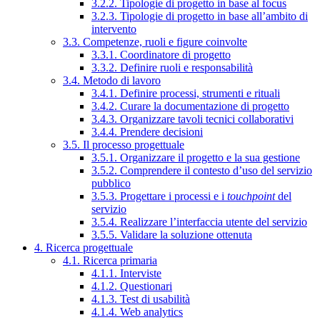
3.2.2. Tipologie di progetto in base al focus
3.2.3. Tipologie di progetto in base all’ambito di
intervento
3.3. Competenze, ruoli e figure coinvolte
3.3.1. Coordinatore di progetto
3.3.2. Definire ruoli e responsabilità
3.4. Metodo di lavoro
3.4.1. Definire processi, strumenti e rituali
3.4.2. Curare la documentazione di progetto
3.4.3. Organizzare tavoli tecnici collaborativi
3.4.4. Prendere decisioni
3.5. Il processo progettuale
3.5.1. Organizzare il progetto e la sua gestione
3.5.2. Comprendere il contesto d’uso del servizio
pubblico
3.5.3. Progettare i processi e i
touchpoint
del
servizio
3.5.4. Realizzare l’interfaccia utente del servizio
3.5.5. Validare la soluzione ottenuta
4. Ricerca progettuale
4.1. Ricerca primaria
4.1.1. Interviste
4.1.2. Questionari
4.1.3. Test di usabilità
4.1.4. Web analytics