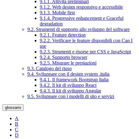
9.1.1. Attività preliminari
9.1.2. Web design responsivo e accessibile
9.1.3. Mobile first
9.1.4. Progressive enhancement e Graceful
degradation
9.2. Strumenti di supporto allo sviluppo del software
9.2.1. Feature detection
9.2.2. Verificare le feature disponibili con Can I
use
9.2.3. Strumenti e risorse per CSS e JavaScript
9.2.4. Supporto browser
9.2.5. Misurare le prestazioni
9.3. Catalogo del riuso
9.4. Sviluppare con il design system .italia
9.4.1. Il framework Bootstrap Italia
9.4.2. Il kit di sviluppo React
9.4.3. Il kit di sviluppo Angular
9.5. Sviluppare con i modelli di sito e servizi
glossario
A
B
C
D