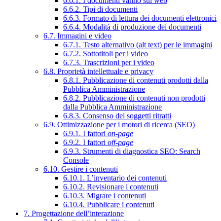
6.6.1. I documenti vanno sul web
6.6.2. Tipi di documenti
6.6.3. Formato di lettura dei documenti elettronici
6.6.4. Modalità di produzione dei documenti
6.7. Immagini e video
6.7.1. Testo alternativo (alt text) per le immagini
6.7.2. Sottotitoli per i video
6.7.3. Trascrizioni per i video
6.8. Proprietà intellettuale e privacy
6.8.1. Pubblicazione di contenuti prodotti dalla
Pubblica Amministrazione
6.8.2. Pubblicazione di contenuti non prodotti
dalla Pubblica Amministrazione
6.8.3. Consenso dei soggetti ritratti
6.9. Ottimizzazione per i motori di ricerca (SEO)
6.9.1. I fattori
on-page
6.9.2. I fattori
off-page
6.9.3. Strumenti di diagnostica SEO: Search
Console
6.10. Gestire i contenuti
6.10.1. L’inventario dei contenuti
6.10.2. Revisionare i contenuti
6.10.3. Migrare i contenuti
6.10.4. Pubblicare i contenuti
7. Progettazione dell’interazione