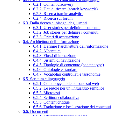
6.2.1. Content discovery
6.2.2. Dati di ricerca (search keywords)
6.2.3. Ricerca tramite analytics
6.2.4. Ricerca sui forum
6.3. Dalla ricerca ai bisogni degli utenti
6.3.1. User stories per definire i contenuti
6.3.2. Job stories per definire i contenuti
6.3.3. Criteri di accettazione
6.4. Architettura dell’informazione
6.4.1. Definire l’architettura dell’informazione
6.4.2. Alberatura
6.4.3. Flussi di interazione
6.4.4. Sistemi di navigazione
6.4.5. Tipologie di contenuto (content type)
6.4.6. Ontologie e standard
6.4.7. Vocabolari controllati e tassonomie
6.5. Scrittura e linguaggio
6.5.1. Come leggono le persone sul web
6.5.2. Le regole per un linguaggio semplice
6.5.3. Microtesti
6.5.4. Scrittura collaborativa
6.5.5. Content critique
6.5.6. Traduzione e localizzazione dei contenuti
6.6. Documenti