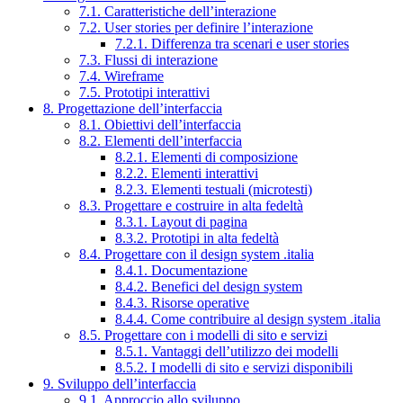
7.1. Caratteristiche dell’interazione
7.2. User stories per definire l’interazione
7.2.1. Differenza tra scenari e user stories
7.3. Flussi di interazione
7.4. Wireframe
7.5. Prototipi interattivi
8. Progettazione dell’interfaccia
8.1. Obiettivi dell’interfaccia
8.2. Elementi dell’interfaccia
8.2.1. Elementi di composizione
8.2.2. Elementi interattivi
8.2.3. Elementi testuali (microtesti)
8.3. Progettare e costruire in alta fedeltà
8.3.1. Layout di pagina
8.3.2. Prototipi in alta fedeltà
8.4. Progettare con il design system .italia
8.4.1. Documentazione
8.4.2. Benefici del design system
8.4.3. Risorse operative
8.4.4. Come contribuire al design system .italia
8.5. Progettare con i modelli di sito e servizi
8.5.1. Vantaggi dell’utilizzo dei modelli
8.5.2. I modelli di sito e servizi disponibili
9. Sviluppo dell’interfaccia
9.1. Approccio allo sviluppo