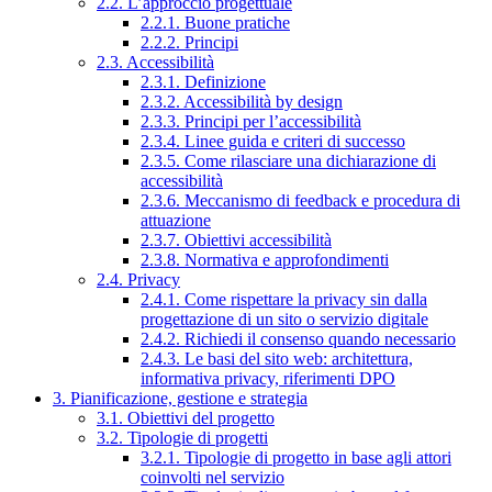
2.2. L’approccio progettuale
2.2.1. Buone pratiche
2.2.2. Principi
2.3. Accessibilità
2.3.1. Definizione
2.3.2. Accessibilità by design
2.3.3. Principi per l’accessibilità
2.3.4. Linee guida e criteri di successo
2.3.5. Come rilasciare una dichiarazione di
accessibilità
2.3.6. Meccanismo di feedback e procedura di
attuazione
2.3.7. Obiettivi accessibilità
2.3.8. Normativa e approfondimenti
2.4. Privacy
2.4.1. Come rispettare la privacy sin dalla
progettazione di un sito o servizio digitale
2.4.2. Richiedi il consenso quando necessario
2.4.3. Le basi del sito web: architettura,
informativa privacy, riferimenti DPO
3. Pianificazione, gestione e strategia
3.1. Obiettivi del progetto
3.2. Tipologie di progetti
3.2.1. Tipologie di progetto in base agli attori
coinvolti nel servizio