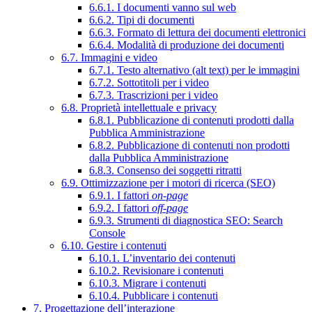
6.6.1. I documenti vanno sul web
6.6.2. Tipi di documenti
6.6.3. Formato di lettura dei documenti elettronici
6.6.4. Modalità di produzione dei documenti
6.7. Immagini e video
6.7.1. Testo alternativo (alt text) per le immagini
6.7.2. Sottotitoli per i video
6.7.3. Trascrizioni per i video
6.8. Proprietà intellettuale e privacy
6.8.1. Pubblicazione di contenuti prodotti dalla
Pubblica Amministrazione
6.8.2. Pubblicazione di contenuti non prodotti
dalla Pubblica Amministrazione
6.8.3. Consenso dei soggetti ritratti
6.9. Ottimizzazione per i motori di ricerca (SEO)
6.9.1. I fattori
on-page
6.9.2. I fattori
off-page
6.9.3. Strumenti di diagnostica SEO: Search
Console
6.10. Gestire i contenuti
6.10.1. L’inventario dei contenuti
6.10.2. Revisionare i contenuti
6.10.3. Migrare i contenuti
6.10.4. Pubblicare i contenuti
7. Progettazione dell’interazione