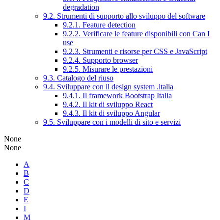
degradation
9.2. Strumenti di supporto allo sviluppo del software
9.2.1. Feature detection
9.2.2. Verificare le feature disponibili con Can I
use
9.2.3. Strumenti e risorse per CSS e JavaScript
9.2.4. Supporto browser
9.2.5. Misurare le prestazioni
9.3. Catalogo del riuso
9.4. Sviluppare con il design system .italia
9.4.1. Il framework Bootstrap Italia
9.4.2. Il kit di sviluppo React
9.4.3. Il kit di sviluppo Angular
9.5. Sviluppare con i modelli di sito e servizi
None
None
A
B
C
D
E
I
M