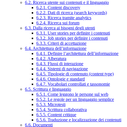
6.2. Ricerca utente sui contenuti e il linguaggio
6.2.1. Content discovery
6.2.2. Dati di ricerca (search keywords)
6.2.3. Ricerca tramite analytics
6.2.4. Ricerca sui forum
6.3. Dalla ricerca ai bisogni degli utenti
6.3.1. User stories per definire i contenuti
6.3.2. Job stories per definire i contenuti
6.3.3. Criteri di accettazione
6.4. Architettura dell’informazione
6.4.1. Definire l’architettura dell’informazione
6.4.2. Alberatura
6.4.3. Flussi di interazione
6.4.4. Sistemi di navigazione
6.4.5. Tipologie di contenuto (content type)
6.4.6. Ontologie e standard
6.4.7. Vocabolari controllati e tassonomie
6.5. Scrittura e linguaggio
6.5.1. Come leggono le persone sul web
6.5.2. Le regole per un linguaggio semplice
6.5.3. Microtesti
6.5.4. Scrittura collaborativa
6.5.5. Content critique
6.5.6. Traduzione e localizzazione dei contenuti
6.6. Documenti