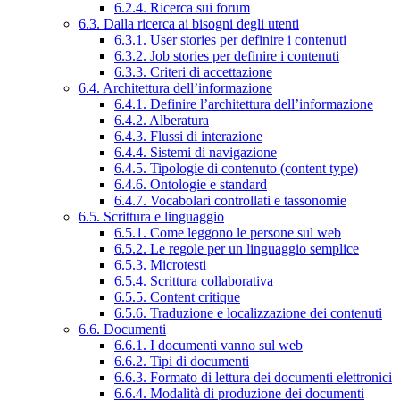
6.2.4. Ricerca sui forum
6.3. Dalla ricerca ai bisogni degli utenti
6.3.1. User stories per definire i contenuti
6.3.2. Job stories per definire i contenuti
6.3.3. Criteri di accettazione
6.4. Architettura dell’informazione
6.4.1. Definire l’architettura dell’informazione
6.4.2. Alberatura
6.4.3. Flussi di interazione
6.4.4. Sistemi di navigazione
6.4.5. Tipologie di contenuto (content type)
6.4.6. Ontologie e standard
6.4.7. Vocabolari controllati e tassonomie
6.5. Scrittura e linguaggio
6.5.1. Come leggono le persone sul web
6.5.2. Le regole per un linguaggio semplice
6.5.3. Microtesti
6.5.4. Scrittura collaborativa
6.5.5. Content critique
6.5.6. Traduzione e localizzazione dei contenuti
6.6. Documenti
6.6.1. I documenti vanno sul web
6.6.2. Tipi di documenti
6.6.3. Formato di lettura dei documenti elettronici
6.6.4. Modalità di produzione dei documenti