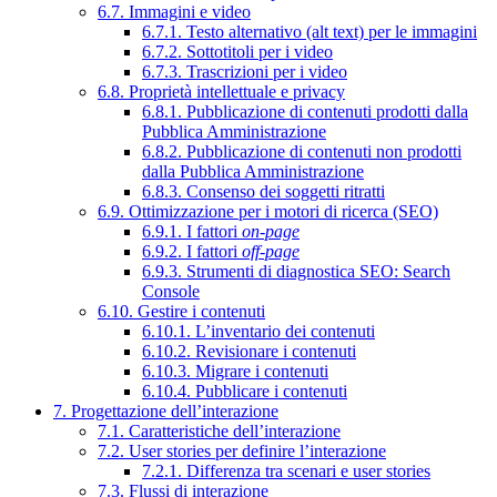
6.7. Immagini e video
6.7.1. Testo alternativo (alt text) per le immagini
6.7.2. Sottotitoli per i video
6.7.3. Trascrizioni per i video
6.8. Proprietà intellettuale e privacy
6.8.1. Pubblicazione di contenuti prodotti dalla
Pubblica Amministrazione
6.8.2. Pubblicazione di contenuti non prodotti
dalla Pubblica Amministrazione
6.8.3. Consenso dei soggetti ritratti
6.9. Ottimizzazione per i motori di ricerca (SEO)
6.9.1. I fattori
on-page
6.9.2. I fattori
off-page
6.9.3. Strumenti di diagnostica SEO: Search
Console
6.10. Gestire i contenuti
6.10.1. L’inventario dei contenuti
6.10.2. Revisionare i contenuti
6.10.3. Migrare i contenuti
6.10.4. Pubblicare i contenuti
7. Progettazione dell’interazione
7.1. Caratteristiche dell’interazione
7.2. User stories per definire l’interazione
7.2.1. Differenza tra scenari e user stories
7.3. Flussi di interazione