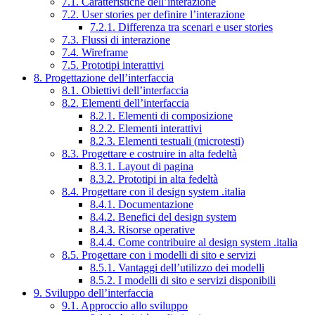
7.1. Caratteristiche dell’interazione
7.2. User stories per definire l’interazione
7.2.1. Differenza tra scenari e user stories
7.3. Flussi di interazione
7.4. Wireframe
7.5. Prototipi interattivi
8. Progettazione dell’interfaccia
8.1. Obiettivi dell’interfaccia
8.2. Elementi dell’interfaccia
8.2.1. Elementi di composizione
8.2.2. Elementi interattivi
8.2.3. Elementi testuali (microtesti)
8.3. Progettare e costruire in alta fedeltà
8.3.1. Layout di pagina
8.3.2. Prototipi in alta fedeltà
8.4. Progettare con il design system .italia
8.4.1. Documentazione
8.4.2. Benefici del design system
8.4.3. Risorse operative
8.4.4. Come contribuire al design system .italia
8.5. Progettare con i modelli di sito e servizi
8.5.1. Vantaggi dell’utilizzo dei modelli
8.5.2. I modelli di sito e servizi disponibili
9. Sviluppo dell’interfaccia
9.1. Approccio allo sviluppo