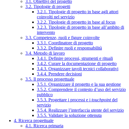
3.1. Obiettivi del progetto
3.2. Tipologie di progetti
3.2.1. Tipologie di progetto in base agli attori
coinvolti nel servizio
3.2.2. Tipologie di progetto in base al focus
3.2.3. Tipologie di progetto in base all’ambito di
intervento
3.3. Competenze, ruoli e figure coinvolte
3.3.1. Coordinatore di progetto
3.3.2. Definire ruoli e responsabilità
3.4. Metodo di lavoro
3.4.1. Definire processi, strumenti e rituali
3.4.2. Curare la documentazione di progetto
3.4.3. Organizzare tavoli tecnici collaborativi
3.4.4. Prendere decisioni
3.5. Il processo progettuale
3.5.1. Organizzare il progetto e la sua gestione
3.5.2. Comprendere il contesto d’uso del servizio
pubblico
3.5.3. Progettare i processi e i
touchpoint
del
servizio
3.5.4. Realizzare l’interfaccia utente del servizio
3.5.5. Validare la soluzione ottenuta
4. Ricerca progettuale
4.1. Ricerca primaria