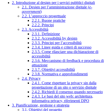
2. Introduzione al design per i servizi pubblici digitali
2.1. Design per l’amministrazione digitale (
e-
government
)
2.2. L’approccio progettuale
2.2.1. Buone pratiche
2.2.2. Principi
2.3. Accessibilità
2.3.1. Definizione
2.3.2. Accessibilità by design
2.3.3. Principi per l’accessibilità
2.3.4. Linee guida e criteri di successo
2.3.5. Come rilasciare una dichiarazione di
accessibilità
2.3.6. Meccanismo di feedback e procedura di
attuazione
2.3.7. Obiettivi accessibilità
2.3.8. Normativa e approfondimenti
2.4. Privacy
2.4.1. Come rispettare la privacy sin dalla
progettazione di un sito o servizio digitale
2.4.2. Richiedi il consenso quando necessario
2.4.3. Le basi del sito web: architettura,
informativa privacy, riferimenti DPO
3. Pianificazione, gestione e strategia
3.1. Obiettivi del progetto