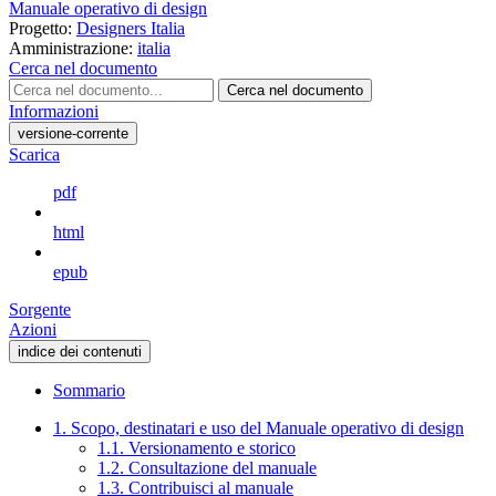
Manuale operativo di design
Progetto:
Designers Italia
Amministrazione:
italia
Cerca nel documento
Cerca nel documento
Informazioni
versione-corrente
Scarica
pdf
html
epub
Sorgente
Azioni
indice dei contenuti
Sommario
1. Scopo, destinatari e uso del Manuale operativo di design
1.1. Versionamento e storico
1.2. Consultazione del manuale
1.3. Contribuisci al manuale