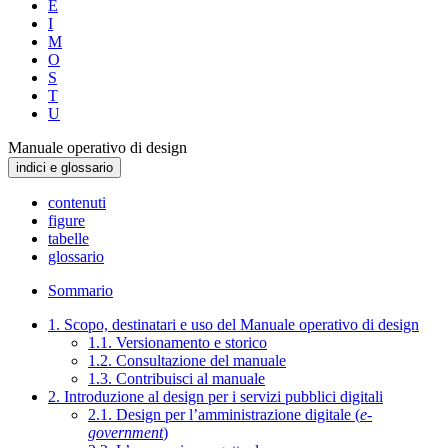
E
I
M
O
S
T
U
Manuale operativo di design
indici e glossario
contenuti
figure
tabelle
glossario
Sommario
1. Scopo, destinatari e uso del Manuale operativo di design
1.1. Versionamento e storico
1.2. Consultazione del manuale
1.3. Contribuisci al manuale
2. Introduzione al design per i servizi pubblici digitali
2.1. Design per l’amministrazione digitale (
e-
government
)