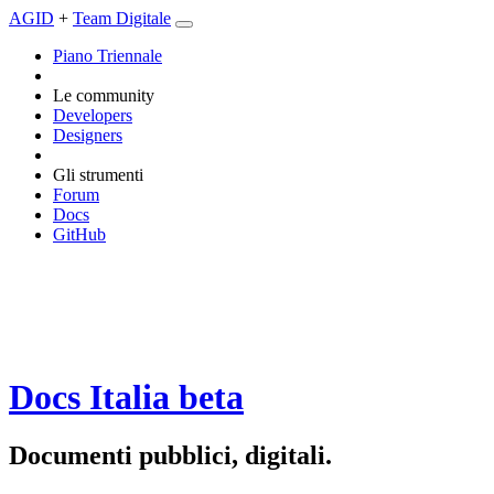
AGID
+
Team Digitale
Piano Triennale
Le community
Developers
Designers
Gli strumenti
Forum
Docs
GitHub
Docs Italia
beta
Documenti pubblici, digitali.