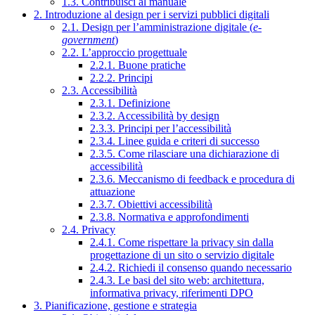
1.3. Contribuisci al manuale
2. Introduzione al design per i servizi pubblici digitali
2.1. Design per l’amministrazione digitale (
e-
government
)
2.2. L’approccio progettuale
2.2.1. Buone pratiche
2.2.2. Principi
2.3. Accessibilità
2.3.1. Definizione
2.3.2. Accessibilità by design
2.3.3. Principi per l’accessibilità
2.3.4. Linee guida e criteri di successo
2.3.5. Come rilasciare una dichiarazione di
accessibilità
2.3.6. Meccanismo di feedback e procedura di
attuazione
2.3.7. Obiettivi accessibilità
2.3.8. Normativa e approfondimenti
2.4. Privacy
2.4.1. Come rispettare la privacy sin dalla
progettazione di un sito o servizio digitale
2.4.2. Richiedi il consenso quando necessario
2.4.3. Le basi del sito web: architettura,
informativa privacy, riferimenti DPO
3. Pianificazione, gestione e strategia