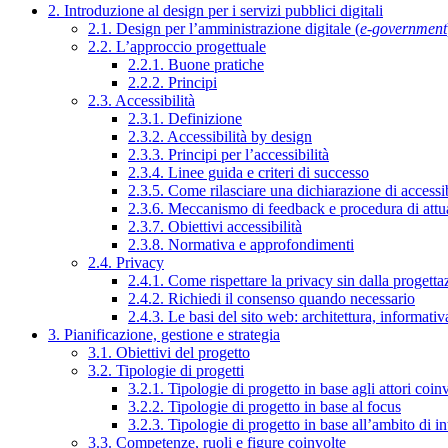
2. Introduzione al design per i servizi pubblici digitali
2.1. Design per l’amministrazione digitale (
e-government
2.2. L’approccio progettuale
2.2.1. Buone pratiche
2.2.2. Principi
2.3. Accessibilità
2.3.1. Definizione
2.3.2. Accessibilità by design
2.3.3. Principi per l’accessibilità
2.3.4. Linee guida e criteri di successo
2.3.5. Come rilasciare una dichiarazione di accessib
2.3.6. Meccanismo di feedback e procedura di attu
2.3.7. Obiettivi accessibilità
2.3.8. Normativa e approfondimenti
2.4. Privacy
2.4.1. Come rispettare la privacy sin dalla progettaz
2.4.2. Richiedi il consenso quando necessario
2.4.3. Le basi del sito web: architettura, informati
3. Pianificazione, gestione e strategia
3.1. Obiettivi del progetto
3.2. Tipologie di progetti
3.2.1. Tipologie di progetto in base agli attori coinv
3.2.2. Tipologie di progetto in base al focus
3.2.3. Tipologie di progetto in base all’ambito di i
3.3. Competenze, ruoli e figure coinvolte