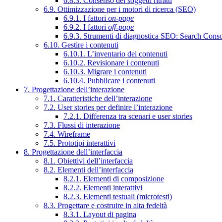
6.8.3. Consenso dei soggetti ritratti
6.9. Ottimizzazione per i motori di ricerca (SEO)
6.9.1. I fattori
on-page
6.9.2. I fattori
off-page
6.9.3. Strumenti di diagnostica SEO: Search Cons
6.10. Gestire i contenuti
6.10.1. L’inventario dei contenuti
6.10.2. Revisionare i contenuti
6.10.3. Migrare i contenuti
6.10.4. Pubblicare i contenuti
7. Progettazione dell’interazione
7.1. Caratteristiche dell’interazione
7.2. User stories per definire l’interazione
7.2.1. Differenza tra scenari e user stories
7.3. Flussi di interazione
7.4. Wireframe
7.5. Prototipi interattivi
8. Progettazione dell’interfaccia
8.1. Obiettivi dell’interfaccia
8.2. Elementi dell’interfaccia
8.2.1. Elementi di composizione
8.2.2. Elementi interattivi
8.2.3. Elementi testuali (microtesti)
8.3. Progettare e costruire in alta fedeltà
8.3.1. Layout di pagina