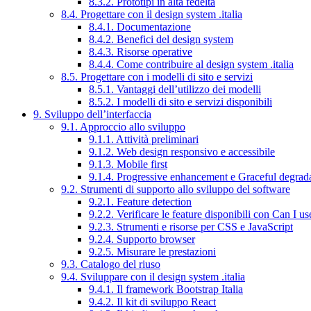
8.3.2. Prototipi in alta fedeltà
8.4. Progettare con il design system .italia
8.4.1. Documentazione
8.4.2. Benefici del design system
8.4.3. Risorse operative
8.4.4. Come contribuire al design system .italia
8.5. Progettare con i modelli di sito e servizi
8.5.1. Vantaggi dell’utilizzo dei modelli
8.5.2. I modelli di sito e servizi disponibili
9. Sviluppo dell’interfaccia
9.1. Approccio allo sviluppo
9.1.1. Attività preliminari
9.1.2. Web design responsivo e accessibile
9.1.3. Mobile first
9.1.4. Progressive enhancement e Graceful degrad
9.2. Strumenti di supporto allo sviluppo del software
9.2.1. Feature detection
9.2.2. Verificare le feature disponibili con Can I us
9.2.3. Strumenti e risorse per CSS e JavaScript
9.2.4. Supporto browser
9.2.5. Misurare le prestazioni
9.3. Catalogo del riuso
9.4. Sviluppare con il design system .italia
9.4.1. Il framework Bootstrap Italia
9.4.2. Il kit di sviluppo React