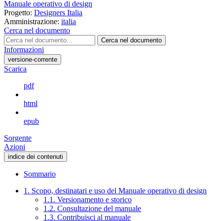
Manuale operativo di design
Progetto:
Designers Italia
Amministrazione:
italia
Cerca nel documento
Cerca nel documento
Informazioni
versione-corrente
Scarica
pdf
html
epub
Sorgente
Azioni
indice dei contenuti
Sommario
1. Scopo, destinatari e uso del Manuale operativo di design
1.1. Versionamento e storico
1.2. Consultazione del manuale
1.3. Contribuisci al manuale