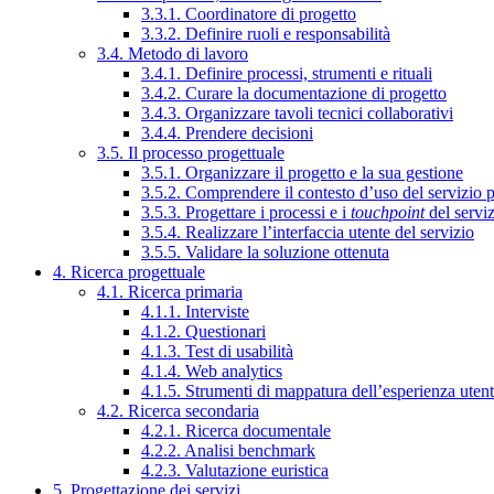
3.3.1. Coordinatore di progetto
3.3.2. Definire ruoli e responsabilità
3.4. Metodo di lavoro
3.4.1. Definire processi, strumenti e rituali
3.4.2. Curare la documentazione di progetto
3.4.3. Organizzare tavoli tecnici collaborativi
3.4.4. Prendere decisioni
3.5. Il processo progettuale
3.5.1. Organizzare il progetto e la sua gestione
3.5.2. Comprendere il contesto d’uso del servizio 
3.5.3. Progettare i processi e i
touchpoint
del servi
3.5.4. Realizzare l’interfaccia utente del servizio
3.5.5. Validare la soluzione ottenuta
4. Ricerca progettuale
4.1. Ricerca primaria
4.1.1. Interviste
4.1.2. Questionari
4.1.3. Test di usabilità
4.1.4. Web analytics
4.1.5. Strumenti di mappatura dell’esperienza uten
4.2. Ricerca secondaria
4.2.1. Ricerca documentale
4.2.2. Analisi benchmark
4.2.3. Valutazione euristica
5. Progettazione dei servizi