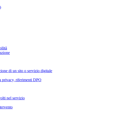
)
ilità
azione
ione di un sito o servizio digitale
va privacy, riferimenti DPO
olti nel servizio
ntervento