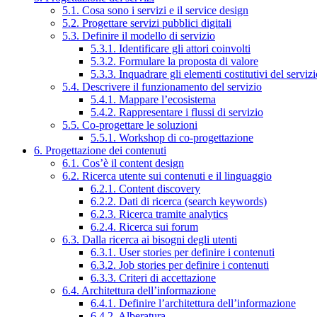
5.1. Cosa sono i servizi e il service design
5.2. Progettare servizi pubblici digitali
5.3. Definire il modello di servizio
5.3.1. Identificare gli attori coinvolti
5.3.2. Formulare la proposta di valore
5.3.3. Inquadrare gli elementi costitutivi del serviz
5.4. Descrivere il funzionamento del servizio
5.4.1. Mappare l’ecosistema
5.4.2. Rappresentare i flussi di servizio
5.5. Co-progettare le soluzioni
5.5.1. Workshop di co-progettazione
6. Progettazione dei contenuti
6.1. Cos’è il content design
6.2. Ricerca utente sui contenuti e il linguaggio
6.2.1. Content discovery
6.2.2. Dati di ricerca (search keywords)
6.2.3. Ricerca tramite analytics
6.2.4. Ricerca sui forum
6.3. Dalla ricerca ai bisogni degli utenti
6.3.1. User stories per definire i contenuti
6.3.2. Job stories per definire i contenuti
6.3.3. Criteri di accettazione
6.4. Architettura dell’informazione
6.4.1. Definire l’architettura dell’informazione
6.4.2. Alberatura