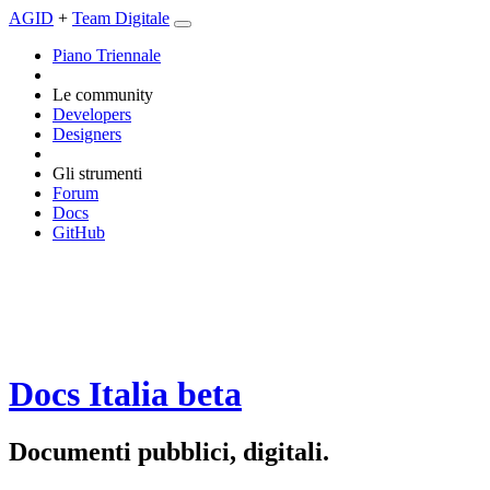
AGID
+
Team Digitale
Piano Triennale
Le community
Developers
Designers
Gli strumenti
Forum
Docs
GitHub
Docs Italia
beta
Documenti pubblici, digitali.