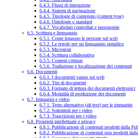
6.4.3. Flussi di interazione
6.4.4. Sistemi di navigazione
6.4.5. Tipologie di contenuto (content type)
6.4.6. Ontologie e standard
6.4.7. Vocabolari controllati e tassonomie
6.5. Scrittura e linguaggio
6.5.1. Come leggono le persone sul web
6.5.2. Le regole per un linguaggio semplice
6.5.3. Microtesti
6.5.4. Scrittura collaborativa
6.5.5. Content critique
6.5.6. Traduzione e localizzazione dei contenuti
6.6. Documenti
6.6.1. I documenti vanno sul web
6.6.2. Tipi di documenti
6.6.3. Formato di lettura dei documenti elettronici
6.6.4. Modalità di produzione dei documenti
6.7. Immagini e video
6.7.1. Testo alternativo (alt text) per le immagini
6.7.2. Sottotitoli per i video
6.7.3. Trascrizioni per i video
6.8. Proprietà intellettuale e privacy
6.8.1. Pubblicazione di contenuti prodotti dalla P
6.8.2. Pubblicazione di contenuti non prodotti dal