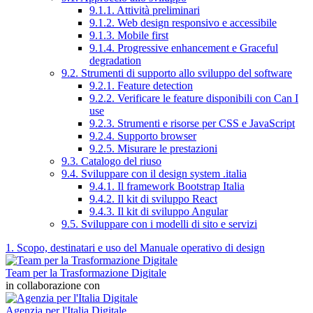
9.1.1. Attività preliminari
9.1.2. Web design responsivo e accessibile
9.1.3. Mobile first
9.1.4. Progressive enhancement e Graceful
degradation
9.2. Strumenti di supporto allo sviluppo del software
9.2.1. Feature detection
9.2.2. Verificare le feature disponibili con Can I
use
9.2.3. Strumenti e risorse per CSS e JavaScript
9.2.4. Supporto browser
9.2.5. Misurare le prestazioni
9.3. Catalogo del riuso
9.4. Sviluppare con il design system .italia
9.4.1. Il framework Bootstrap Italia
9.4.2. Il kit di sviluppo React
9.4.3. Il kit di sviluppo Angular
9.5. Sviluppare con i modelli di sito e servizi
1. Scopo, destinatari e uso del Manuale operativo di design
Team per la Trasformazione Digitale
in collaborazione con
Agenzia per l'Italia Digitale