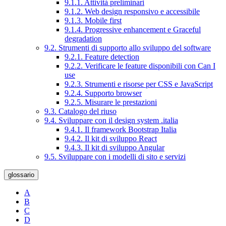
9.1.1. Attività preliminari
9.1.2. Web design responsivo e accessibile
9.1.3. Mobile first
9.1.4. Progressive enhancement e Graceful
degradation
9.2. Strumenti di supporto allo sviluppo del software
9.2.1. Feature detection
9.2.2. Verificare le feature disponibili con Can I
use
9.2.3. Strumenti e risorse per CSS e JavaScript
9.2.4. Supporto browser
9.2.5. Misurare le prestazioni
9.3. Catalogo del riuso
9.4. Sviluppare con il design system .italia
9.4.1. Il framework Bootstrap Italia
9.4.2. Il kit di sviluppo React
9.4.3. Il kit di sviluppo Angular
9.5. Sviluppare con i modelli di sito e servizi
glossario
A
B
C
D