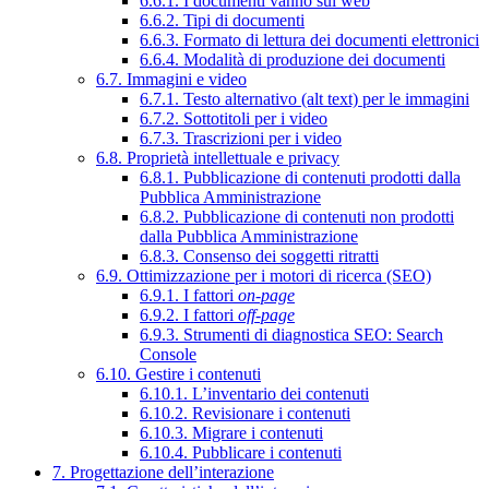
6.6.1. I documenti vanno sul web
6.6.2. Tipi di documenti
6.6.3. Formato di lettura dei documenti elettronici
6.6.4. Modalità di produzione dei documenti
6.7. Immagini e video
6.7.1. Testo alternativo (alt text) per le immagini
6.7.2. Sottotitoli per i video
6.7.3. Trascrizioni per i video
6.8. Proprietà intellettuale e privacy
6.8.1. Pubblicazione di contenuti prodotti dalla
Pubblica Amministrazione
6.8.2. Pubblicazione di contenuti non prodotti
dalla Pubblica Amministrazione
6.8.3. Consenso dei soggetti ritratti
6.9. Ottimizzazione per i motori di ricerca (SEO)
6.9.1. I fattori
on-page
6.9.2. I fattori
off-page
6.9.3. Strumenti di diagnostica SEO: Search
Console
6.10. Gestire i contenuti
6.10.1. L’inventario dei contenuti
6.10.2. Revisionare i contenuti
6.10.3. Migrare i contenuti
6.10.4. Pubblicare i contenuti
7. Progettazione dell’interazione