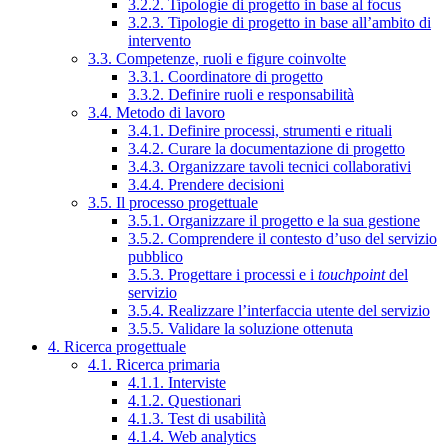
3.2.2. Tipologie di progetto in base al focus
3.2.3. Tipologie di progetto in base all’ambito di
intervento
3.3. Competenze, ruoli e figure coinvolte
3.3.1. Coordinatore di progetto
3.3.2. Definire ruoli e responsabilità
3.4. Metodo di lavoro
3.4.1. Definire processi, strumenti e rituali
3.4.2. Curare la documentazione di progetto
3.4.3. Organizzare tavoli tecnici collaborativi
3.4.4. Prendere decisioni
3.5. Il processo progettuale
3.5.1. Organizzare il progetto e la sua gestione
3.5.2. Comprendere il contesto d’uso del servizio
pubblico
3.5.3. Progettare i processi e i
touchpoint
del
servizio
3.5.4. Realizzare l’interfaccia utente del servizio
3.5.5. Validare la soluzione ottenuta
4. Ricerca progettuale
4.1. Ricerca primaria
4.1.1. Interviste
4.1.2. Questionari
4.1.3. Test di usabilità
4.1.4. Web analytics