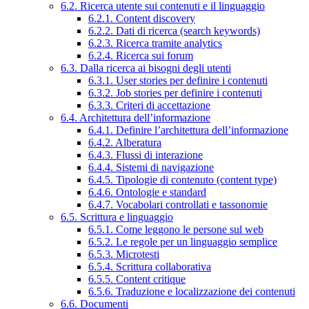
6.2. Ricerca utente sui contenuti e il linguaggio
6.2.1. Content discovery
6.2.2. Dati di ricerca (search keywords)
6.2.3. Ricerca tramite analytics
6.2.4. Ricerca sui forum
6.3. Dalla ricerca ai bisogni degli utenti
6.3.1. User stories per definire i contenuti
6.3.2. Job stories per definire i contenuti
6.3.3. Criteri di accettazione
6.4. Architettura dell’informazione
6.4.1. Definire l’architettura dell’informazione
6.4.2. Alberatura
6.4.3. Flussi di interazione
6.4.4. Sistemi di navigazione
6.4.5. Tipologie di contenuto (content type)
6.4.6. Ontologie e standard
6.4.7. Vocabolari controllati e tassonomie
6.5. Scrittura e linguaggio
6.5.1. Come leggono le persone sul web
6.5.2. Le regole per un linguaggio semplice
6.5.3. Microtesti
6.5.4. Scrittura collaborativa
6.5.5. Content critique
6.5.6. Traduzione e localizzazione dei contenuti
6.6. Documenti