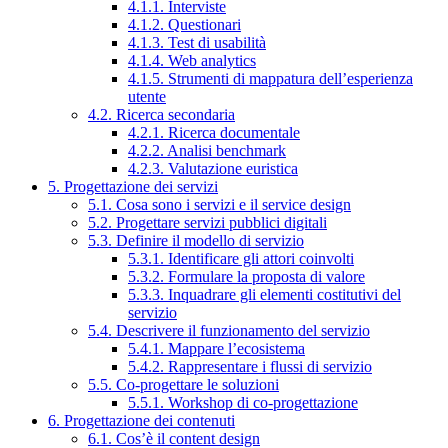
4.1.1. Interviste
4.1.2. Questionari
4.1.3. Test di usabilità
4.1.4. Web analytics
4.1.5. Strumenti di mappatura dell’esperienza
utente
4.2. Ricerca secondaria
4.2.1. Ricerca documentale
4.2.2. Analisi benchmark
4.2.3. Valutazione euristica
5. Progettazione dei servizi
5.1. Cosa sono i servizi e il service design
5.2. Progettare servizi pubblici digitali
5.3. Definire il modello di servizio
5.3.1. Identificare gli attori coinvolti
5.3.2. Formulare la proposta di valore
5.3.3. Inquadrare gli elementi costitutivi del
servizio
5.4. Descrivere il funzionamento del servizio
5.4.1. Mappare l’ecosistema
5.4.2. Rappresentare i flussi di servizio
5.5. Co-progettare le soluzioni
5.5.1. Workshop di co-progettazione
6. Progettazione dei contenuti
6.1. Cos’è il content design