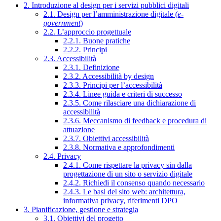
2. Introduzione al design per i servizi pubblici digitali
2.1. Design per l’amministrazione digitale (
e-
government
)
2.2. L’approccio progettuale
2.2.1. Buone pratiche
2.2.2. Principi
2.3. Accessibilità
2.3.1. Definizione
2.3.2. Accessibilità by design
2.3.3. Principi per l’accessibilità
2.3.4. Linee guida e criteri di successo
2.3.5. Come rilasciare una dichiarazione di
accessibilità
2.3.6. Meccanismo di feedback e procedura di
attuazione
2.3.7. Obiettivi accessibilità
2.3.8. Normativa e approfondimenti
2.4. Privacy
2.4.1. Come rispettare la privacy sin dalla
progettazione di un sito o servizio digitale
2.4.2. Richiedi il consenso quando necessario
2.4.3. Le basi del sito web: architettura,
informativa privacy, riferimenti DPO
3. Pianificazione, gestione e strategia
3.1. Obiettivi del progetto