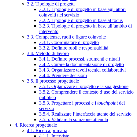
3.2. Tipologie di progetti
3.2.1. Tipologie di progetto in base agli attori
coinvolti nel servizio
3.2.2. Tipologie di progetto in base al focus
3.2.3. Tipologie di progetto in base all’ambito di
intervento
3.3. Competenze, ruoli e figure coinvolte
3.3.1. Coordinatore di progetto
3.3.2. Definire ruoli e responsabilità
3.4. Metodo di lavoro
3.4.1. Definire processi, strumenti e rituali
3.4.2. Curare la documentazione di progetto
3.4.3. Organizzare tavoli tecnici collaborativi
3.4.4. Prendere decisioni
3.5. Il processo progettuale
3.5.1. Organizzare il progetto e la sua gestione
3.5.2. Comprendere il contesto d’uso del servizio
pubblico
3.5.3. Progettare i processi e i
touchpoint
del
servizio
3.5.4. Realizzare l’interfaccia utente del servizio
3.5.5. Validare la soluzione ottenuta
4. Ricerca progettuale
4.1. Ricerca primaria
4.1.1. Interviste