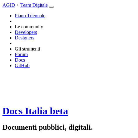
AGID
+
Team Digitale
Piano Triennale
Le community
Developers
Designers
Gli strumenti
Forum
Docs
GitHub
Docs Italia
beta
Documenti pubblici, digitali.