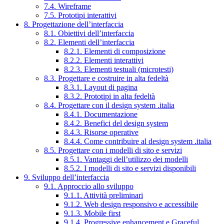
7.4. Wireframe
7.5. Prototipi interattivi
8. Progettazione dell’interfaccia
8.1. Obiettivi dell’interfaccia
8.2. Elementi dell’interfaccia
8.2.1. Elementi di composizione
8.2.2. Elementi interattivi
8.2.3. Elementi testuali (microtesti)
8.3. Progettare e costruire in alta fedeltà
8.3.1. Layout di pagina
8.3.2. Prototipi in alta fedeltà
8.4. Progettare con il design system .italia
8.4.1. Documentazione
8.4.2. Benefici del design system
8.4.3. Risorse operative
8.4.4. Come contribuire al design system .italia
8.5. Progettare con i modelli di sito e servizi
8.5.1. Vantaggi dell’utilizzo dei modelli
8.5.2. I modelli di sito e servizi disponibili
9. Sviluppo dell’interfaccia
9.1. Approccio allo sviluppo
9.1.1. Attività preliminari
9.1.2. Web design responsivo e accessibile
9.1.3. Mobile first
9.1.4. Progressive enhancement e Graceful