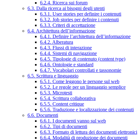
6.2.4. Ricerca sui forum
6.3. Dalla ricerca ai bisogni degli utenti
6.3.1. User stories per definire i contenuti
6.3.2. Job stories per definire i contenuti
6.3.3. Criteri di accettazione
6.4. Architettura dell’informazione
6.4.1. Definire l’architettura dell’informazione
6.4.2. Alberatura
6.4.3. Flussi di interazione
6.4.4. Sistemi di navigazione
6.4.5. Tipologie di contenuto (content type)
6.4.6. Ontologie e standard
6.4.7. Vocabolari controllati e tassonomie
6.5. Scrittura e linguaggio
6.5.1. Come leggono le persone sul web
6.5.2. Le regole per un linguaggio semplice
6.5.3. Microtesti
6.5.4. Scrittura collaborativa
6.5.5. Content critique
6.5.6. Traduzione e localizzazione dei contenuti
6.6. Documenti
6.6.1. I documenti vanno sul web
6.6.2. Tipi di documenti
6.6.3. Formato di lettura dei documenti elettronici
6.6.4. Modalità di produzione dei documenti