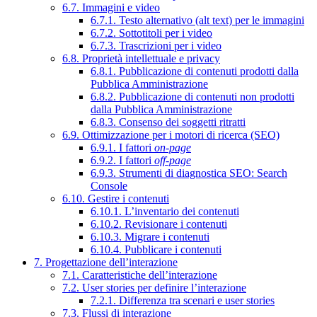
6.7. Immagini e video
6.7.1. Testo alternativo (alt text) per le immagini
6.7.2. Sottotitoli per i video
6.7.3. Trascrizioni per i video
6.8. Proprietà intellettuale e privacy
6.8.1. Pubblicazione di contenuti prodotti dalla
Pubblica Amministrazione
6.8.2. Pubblicazione di contenuti non prodotti
dalla Pubblica Amministrazione
6.8.3. Consenso dei soggetti ritratti
6.9. Ottimizzazione per i motori di ricerca (SEO)
6.9.1. I fattori
on-page
6.9.2. I fattori
off-page
6.9.3. Strumenti di diagnostica SEO: Search
Console
6.10. Gestire i contenuti
6.10.1. L’inventario dei contenuti
6.10.2. Revisionare i contenuti
6.10.3. Migrare i contenuti
6.10.4. Pubblicare i contenuti
7. Progettazione dell’interazione
7.1. Caratteristiche dell’interazione
7.2. User stories per definire l’interazione
7.2.1. Differenza tra scenari e user stories
7.3. Flussi di interazione