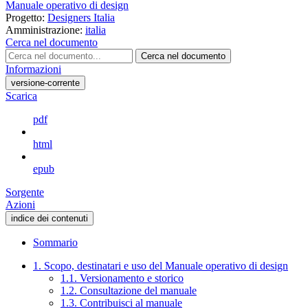
Manuale operativo di design
Progetto:
Designers Italia
Amministrazione:
italia
Cerca nel documento
Cerca nel documento
Informazioni
versione-corrente
Scarica
pdf
html
epub
Sorgente
Azioni
indice dei contenuti
Sommario
1. Scopo, destinatari e uso del Manuale operativo di design
1.1. Versionamento e storico
1.2. Consultazione del manuale
1.3. Contribuisci al manuale