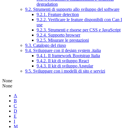
degradation
9.2. Strumenti di supporto allo sviluppo del software
9.2.1. Feature detection
9.2.2. Verificare le feature disponibili con Can I
use
9.2.3. Strumenti e risorse per CSS e JavaScript
9.2.4. Supporto browser
9.2.5. Misurare le prestazioni
9.3. Catalogo del riuso
9.4. Sviluppare con il design system .italia
9.4.1. Il framework Bootstrap Italia
9.4.2. Il kit di sviluppo React
9.4.3. Il kit di sviluppo Angular
9.5. Sviluppare con i modelli di sito e servizi
None
None
A
B
C
D
E
I
M