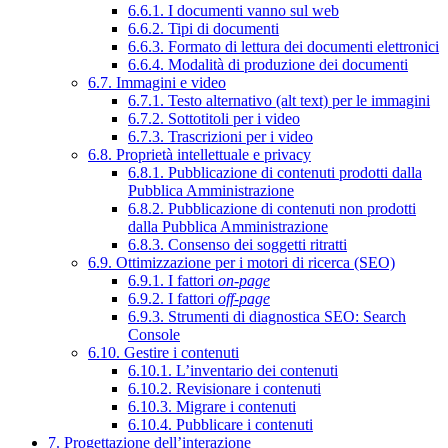
6.6.1. I documenti vanno sul web
6.6.2. Tipi di documenti
6.6.3. Formato di lettura dei documenti elettronici
6.6.4. Modalità di produzione dei documenti
6.7. Immagini e video
6.7.1. Testo alternativo (alt text) per le immagini
6.7.2. Sottotitoli per i video
6.7.3. Trascrizioni per i video
6.8. Proprietà intellettuale e privacy
6.8.1. Pubblicazione di contenuti prodotti dalla
Pubblica Amministrazione
6.8.2. Pubblicazione di contenuti non prodotti
dalla Pubblica Amministrazione
6.8.3. Consenso dei soggetti ritratti
6.9. Ottimizzazione per i motori di ricerca (SEO)
6.9.1. I fattori
on-page
6.9.2. I fattori
off-page
6.9.3. Strumenti di diagnostica SEO: Search
Console
6.10. Gestire i contenuti
6.10.1. L’inventario dei contenuti
6.10.2. Revisionare i contenuti
6.10.3. Migrare i contenuti
6.10.4. Pubblicare i contenuti
7. Progettazione dell’interazione