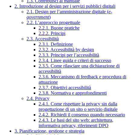
1.3. Contribuisci al manuale
2. Introduzione al design per i servizi pubblici digitali
2.1. Design per l’amministrazione digitale (
e-
government
)
2.2. L’approccio progettuale
2.2.1. Buone pratiche
2.2.2. Principi
2.3. Accessibilità
2.3.1. Definizione
2.3.2. Accessibilità by design
2.3.3. Principi per l’accessibilità
2.3.4. Linee guida e criteri di successo
2.3.5. Come rilasciare una dichiarazione di
accessibilità
2.3.6. Meccanismo di feedback e procedura di
attuazione
2.3.7. Obiettivi accessibilità
2.3.8. Normativa e approfondimenti
2.4. Privacy
2.4.1. Come rispettare la privacy sin dalla
progettazione di un sito o servizio digitale
2.4.2. Richiedi il consenso quando necessario
2.4.3. Le basi del sito web: architettura,
informativa privacy, riferimenti DPO
3. Pianificazione, gestione e strategia