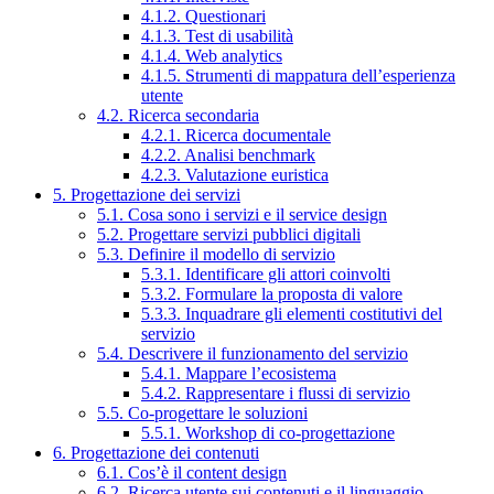
4.1.2. Questionari
4.1.3. Test di usabilità
4.1.4. Web analytics
4.1.5. Strumenti di mappatura dell’esperienza
utente
4.2. Ricerca secondaria
4.2.1. Ricerca documentale
4.2.2. Analisi benchmark
4.2.3. Valutazione euristica
5. Progettazione dei servizi
5.1. Cosa sono i servizi e il service design
5.2. Progettare servizi pubblici digitali
5.3. Definire il modello di servizio
5.3.1. Identificare gli attori coinvolti
5.3.2. Formulare la proposta di valore
5.3.3. Inquadrare gli elementi costitutivi del
servizio
5.4. Descrivere il funzionamento del servizio
5.4.1. Mappare l’ecosistema
5.4.2. Rappresentare i flussi di servizio
5.5. Co-progettare le soluzioni
5.5.1. Workshop di co-progettazione
6. Progettazione dei contenuti
6.1. Cos’è il content design
6.2. Ricerca utente sui contenuti e il linguaggio