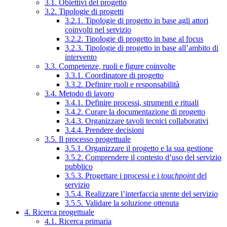
3.1. Obiettivi del progetto
3.2. Tipologie di progetti
3.2.1. Tipologie di progetto in base agli attori
coinvolti nel servizio
3.2.2. Tipologie di progetto in base al focus
3.2.3. Tipologie di progetto in base all’ambito di
intervento
3.3. Competenze, ruoli e figure coinvolte
3.3.1. Coordinatore di progetto
3.3.2. Definire ruoli e responsabilità
3.4. Metodo di lavoro
3.4.1. Definire processi, strumenti e rituali
3.4.2. Curare la documentazione di progetto
3.4.3. Organizzare tavoli tecnici collaborativi
3.4.4. Prendere decisioni
3.5. Il processo progettuale
3.5.1. Organizzare il progetto e la sua gestione
3.5.2. Comprendere il contesto d’uso del servizio
pubblico
3.5.3. Progettare i processi e i
touchpoint
del
servizio
3.5.4. Realizzare l’interfaccia utente del servizio
3.5.5. Validare la soluzione ottenuta
4. Ricerca progettuale
4.1. Ricerca primaria