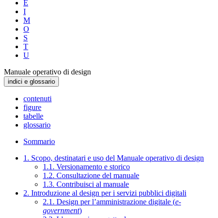
E
I
M
O
S
T
U
Manuale operativo di design
indici e glossario
contenuti
figure
tabelle
glossario
Sommario
1. Scopo, destinatari e uso del Manuale operativo di design
1.1. Versionamento e storico
1.2. Consultazione del manuale
1.3. Contribuisci al manuale
2. Introduzione al design per i servizi pubblici digitali
2.1. Design per l’amministrazione digitale (
e-
government
)