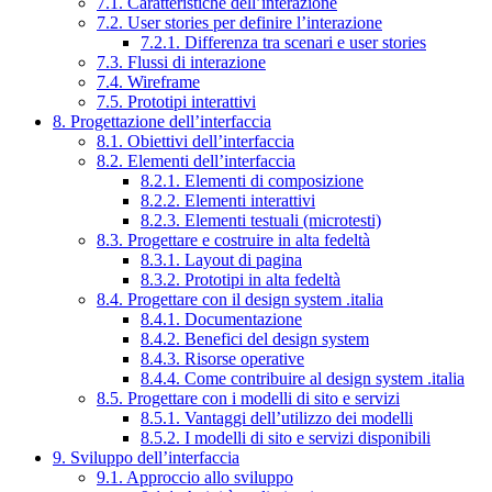
7.1. Caratteristiche dell’interazione
7.2. User stories per definire l’interazione
7.2.1. Differenza tra scenari e user stories
7.3. Flussi di interazione
7.4. Wireframe
7.5. Prototipi interattivi
8. Progettazione dell’interfaccia
8.1. Obiettivi dell’interfaccia
8.2. Elementi dell’interfaccia
8.2.1. Elementi di composizione
8.2.2. Elementi interattivi
8.2.3. Elementi testuali (microtesti)
8.3. Progettare e costruire in alta fedeltà
8.3.1. Layout di pagina
8.3.2. Prototipi in alta fedeltà
8.4. Progettare con il design system .italia
8.4.1. Documentazione
8.4.2. Benefici del design system
8.4.3. Risorse operative
8.4.4. Come contribuire al design system .italia
8.5. Progettare con i modelli di sito e servizi
8.5.1. Vantaggi dell’utilizzo dei modelli
8.5.2. I modelli di sito e servizi disponibili
9. Sviluppo dell’interfaccia
9.1. Approccio allo sviluppo