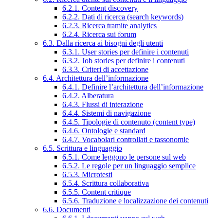
6.2.1. Content discovery
6.2.2. Dati di ricerca (search keywords)
6.2.3. Ricerca tramite analytics
6.2.4. Ricerca sui forum
6.3. Dalla ricerca ai bisogni degli utenti
6.3.1. User stories per definire i contenuti
6.3.2. Job stories per definire i contenuti
6.3.3. Criteri di accettazione
6.4. Architettura dell’informazione
6.4.1. Definire l’architettura dell’informazione
6.4.2. Alberatura
6.4.3. Flussi di interazione
6.4.4. Sistemi di navigazione
6.4.5. Tipologie di contenuto (content type)
6.4.6. Ontologie e standard
6.4.7. Vocabolari controllati e tassonomie
6.5. Scrittura e linguaggio
6.5.1. Come leggono le persone sul web
6.5.2. Le regole per un linguaggio semplice
6.5.3. Microtesti
6.5.4. Scrittura collaborativa
6.5.5. Content critique
6.5.6. Traduzione e localizzazione dei contenuti
6.6. Documenti