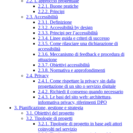
2.2. L’approccio progettuale
2.2.1. Buone pratiche
2.2.2. Principi
2.3. Accessibilità
2.3.1. Definizione
2.3.2. Accessibilità by design
2.3.3. Principi per l’accessibilità
2.3.4. Linee guida e criteri di successo
2.3.5. Come rilasciare una dichiarazione di
accessibilità
2.3.6. Meccanismo di feedback e procedura di
attuazione
2.3.7. Obiettivi accessibilità
2.3.8. Normativa e approfondimenti
2.4. Privacy
2.4.1. Come rispettare la privacy sin dalla
progettazione di un sito o servizio digitale
2.4.2. Richiedi il consenso quando necessario
2.4.3. Le basi del sito web: architettura,
informativa privacy, riferimenti DPO
3. Pianificazione, gestione e strategia
3.1. Obiettivi del progetto
3.2. Tipologie di progetti
3.2.1. Tipologie di progetto in base agli attori
coinvolti nel servizio