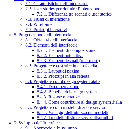
7.1. Caratteristiche dell’interazione
7.2. User stories per definire l’interazione
7.2.1. Differenza tra scenari e user stories
7.3. Flussi di interazione
7.4. Wireframe
7.5. Prototipi interattivi
8. Progettazione dell’interfaccia
8.1. Obiettivi dell’interfaccia
8.2. Elementi dell’interfaccia
8.2.1. Elementi di composizione
8.2.2. Elementi interattivi
8.2.3. Elementi testuali (microtesti)
8.3. Progettare e costruire in alta fedeltà
8.3.1. Layout di pagina
8.3.2. Prototipi in alta fedeltà
8.4. Progettare con il design system .italia
8.4.1. Documentazione
8.4.2. Benefici del design system
8.4.3. Risorse operative
8.4.4. Come contribuire al design system .italia
8.5. Progettare con i modelli di sito e servizi
8.5.1. Vantaggi dell’utilizzo dei modelli
8.5.2. I modelli di sito e servizi disponibili
9. Sviluppo dell’interfaccia
9.1. Approccio allo sviluppo