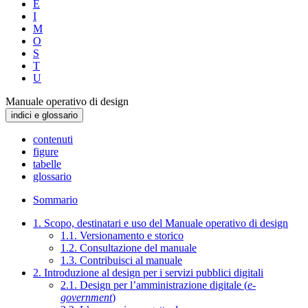
E
I
M
O
S
T
U
Manuale operativo di design
indici e glossario
contenuti
figure
tabelle
glossario
Sommario
1. Scopo, destinatari e uso del Manuale operativo di design
1.1. Versionamento e storico
1.2. Consultazione del manuale
1.3. Contribuisci al manuale
2. Introduzione al design per i servizi pubblici digitali
2.1. Design per l’amministrazione digitale (
e-
government
)