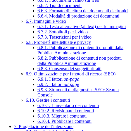
6.6.1. I documenti vanno sul web
6.6.2. Tipi di documenti
6.6.3. Formato di lettura dei documenti elettronici
6.6.4. Modalità di produzione dei documenti
6.7. Immagini e video
6.7.1. Testo alternativo (alt text) per le immagini
6.7.2. Sottotitoli per i video
6.7.3. Trascrizioni per i video
6.8. Proprietà intellettuale e privacy
6.8.1. Pubblicazione di contenuti prodotti dalla
Pubblica Amministrazione
6.8.2. Pubblicazione di contenuti non prodotti
dalla Pubblica Amministrazione
6.8.3. Consenso dei soggetti ritratti
6.9. Ottimizzazione per i motori di ricerca (SEO)
6.9.1. I fattori
on-page
6.9.2. I fattori
off-page
6.9.3. Strumenti di diagnostica SEO: Search
Console
6.10. Gestire i contenuti
6.10.1. L’inventario dei contenuti
6.10.2. Revisionare i contenuti
6.10.3. Migrare i contenuti
6.10.4. Pubblicare i contenuti
7. Progettazione dell’interazione