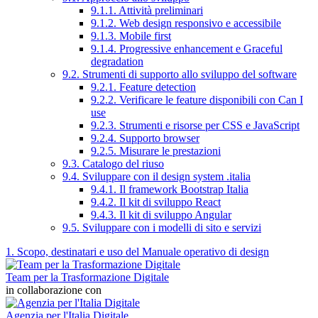
9.1.1. Attività preliminari
9.1.2. Web design responsivo e accessibile
9.1.3. Mobile first
9.1.4. Progressive enhancement e Graceful
degradation
9.2. Strumenti di supporto allo sviluppo del software
9.2.1. Feature detection
9.2.2. Verificare le feature disponibili con Can I
use
9.2.3. Strumenti e risorse per CSS e JavaScript
9.2.4. Supporto browser
9.2.5. Misurare le prestazioni
9.3. Catalogo del riuso
9.4. Sviluppare con il design system .italia
9.4.1. Il framework Bootstrap Italia
9.4.2. Il kit di sviluppo React
9.4.3. Il kit di sviluppo Angular
9.5. Sviluppare con i modelli di sito e servizi
1. Scopo, destinatari e uso del Manuale operativo di design
Team per la Trasformazione Digitale
in collaborazione con
Agenzia per l'Italia Digitale