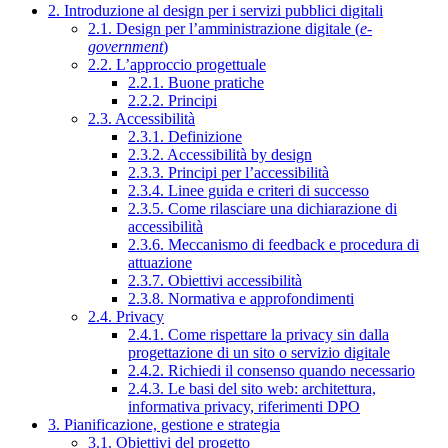
2. Introduzione al design per i servizi pubblici digitali
2.1. Design per l’amministrazione digitale (
e-
government
)
2.2. L’approccio progettuale
2.2.1. Buone pratiche
2.2.2. Principi
2.3. Accessibilità
2.3.1. Definizione
2.3.2. Accessibilità by design
2.3.3. Principi per l’accessibilità
2.3.4. Linee guida e criteri di successo
2.3.5. Come rilasciare una dichiarazione di
accessibilità
2.3.6. Meccanismo di feedback e procedura di
attuazione
2.3.7. Obiettivi accessibilità
2.3.8. Normativa e approfondimenti
2.4. Privacy
2.4.1. Come rispettare la privacy sin dalla
progettazione di un sito o servizio digitale
2.4.2. Richiedi il consenso quando necessario
2.4.3. Le basi del sito web: architettura,
informativa privacy, riferimenti DPO
3. Pianificazione, gestione e strategia
3.1. Obiettivi del progetto