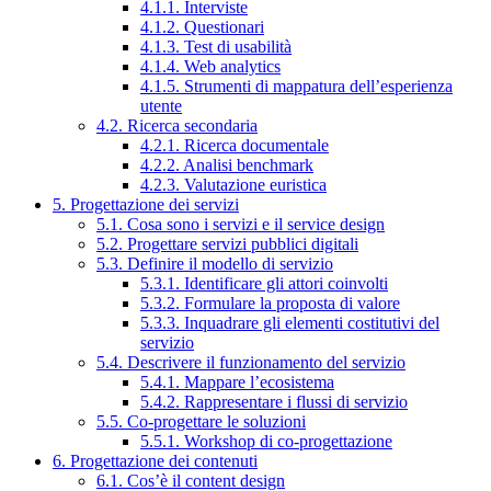
4.1.1. Interviste
4.1.2. Questionari
4.1.3. Test di usabilità
4.1.4. Web analytics
4.1.5. Strumenti di mappatura dell’esperienza
utente
4.2. Ricerca secondaria
4.2.1. Ricerca documentale
4.2.2. Analisi benchmark
4.2.3. Valutazione euristica
5. Progettazione dei servizi
5.1. Cosa sono i servizi e il service design
5.2. Progettare servizi pubblici digitali
5.3. Definire il modello di servizio
5.3.1. Identificare gli attori coinvolti
5.3.2. Formulare la proposta di valore
5.3.3. Inquadrare gli elementi costitutivi del
servizio
5.4. Descrivere il funzionamento del servizio
5.4.1. Mappare l’ecosistema
5.4.2. Rappresentare i flussi di servizio
5.5. Co-progettare le soluzioni
5.5.1. Workshop di co-progettazione
6. Progettazione dei contenuti
6.1. Cos’è il content design