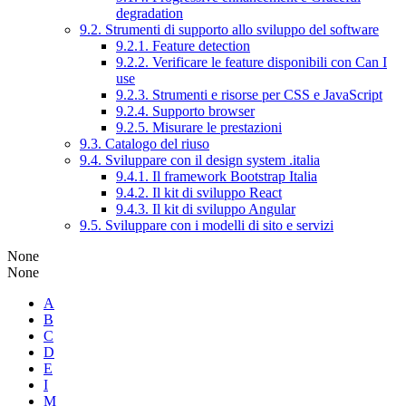
degradation
9.2. Strumenti di supporto allo sviluppo del software
9.2.1. Feature detection
9.2.2. Verificare le feature disponibili con Can I
use
9.2.3. Strumenti e risorse per CSS e JavaScript
9.2.4. Supporto browser
9.2.5. Misurare le prestazioni
9.3. Catalogo del riuso
9.4. Sviluppare con il design system .italia
9.4.1. Il framework Bootstrap Italia
9.4.2. Il kit di sviluppo React
9.4.3. Il kit di sviluppo Angular
9.5. Sviluppare con i modelli di sito e servizi
None
None
A
B
C
D
E
I
M