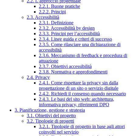
2.2. L’approccio progettuale
2.2.1. Buone pratiche
2.2.2. Principi
2.3. Accessibilità
2.3.1. Definizione
2.3.2. Accessibilità by design
2.3.3. Principi per l’accessibilità
2.3.4. Linee guida e criteri di successo
2.3.5. Come rilasciare una dichiarazione di
accessibilità
2.3.6. Meccanismo di feedback e procedura di
attuazione
2.3.7. Obiettivi accessibilità
2.3.8. Normativa e approfondimenti
2.4. Privacy
2.4.1. Come rispettare la privacy sin dalla
progettazione di un sito o servizio digitale
2.4.2. Richiedi il consenso quando necessario
2.4.3. Le basi del sito web: architettura,
informativa privacy, riferimenti DPO
3. Pianificazione, gestione e strategia
3.1. Obiettivi del progetto
3.2. Tipologie di progetti
3.2.1. Tipologie di progetto in base agli attori
coinvolti nel servizio