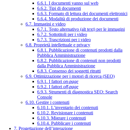
6.6.1. I documenti vanno sul web
6.6.2. Tipi di documenti
6.6.3. Formato di lettura dei documenti elettronici
6.6.4. Modalità di produzione dei documenti
6.7. Immagini e video
6.7.1. Testo alternativo (alt text) per le immagini
6.7.2. Sottotitoli per i video
6.7.3. Trascrizioni per i video
6.8. Proprietà intellettuale e privacy
6.8.1. Pubblicazione di contenuti prodotti dalla
Pubblica Amministrazione
6.8.2. Pubblicazione di contenuti non prodotti
dalla Pubblica Amministrazione
6.8.3. Consenso dei soggetti ritratti
6.9. Ottimizzazione per i motori di ricerca (SEO)
6.9.1. I fattori
on-page
6.9.2. I fattori
off-page
6.9.3. Strumenti di diagnostica SEO: Search
Console
6.10. Gestire i contenuti
6.10.1. L’inventario dei contenuti
6.10.2. Revisionare i contenuti
6.10.3. Migrare i contenuti
6.10.4. Pubblicare i contenuti
7. Progettazione dell’interazione