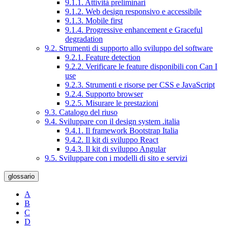
9.1.1. Attività preliminari
9.1.2. Web design responsivo e accessibile
9.1.3. Mobile first
9.1.4. Progressive enhancement e Graceful
degradation
9.2. Strumenti di supporto allo sviluppo del software
9.2.1. Feature detection
9.2.2. Verificare le feature disponibili con Can I
use
9.2.3. Strumenti e risorse per CSS e JavaScript
9.2.4. Supporto browser
9.2.5. Misurare le prestazioni
9.3. Catalogo del riuso
9.4. Sviluppare con il design system .italia
9.4.1. Il framework Bootstrap Italia
9.4.2. Il kit di sviluppo React
9.4.3. Il kit di sviluppo Angular
9.5. Sviluppare con i modelli di sito e servizi
glossario
A
B
C
D