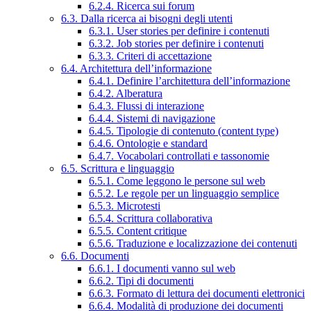
6.2.4. Ricerca sui forum
6.3. Dalla ricerca ai bisogni degli utenti
6.3.1. User stories per definire i contenuti
6.3.2. Job stories per definire i contenuti
6.3.3. Criteri di accettazione
6.4. Architettura dell’informazione
6.4.1. Definire l’architettura dell’informazione
6.4.2. Alberatura
6.4.3. Flussi di interazione
6.4.4. Sistemi di navigazione
6.4.5. Tipologie di contenuto (content type)
6.4.6. Ontologie e standard
6.4.7. Vocabolari controllati e tassonomie
6.5. Scrittura e linguaggio
6.5.1. Come leggono le persone sul web
6.5.2. Le regole per un linguaggio semplice
6.5.3. Microtesti
6.5.4. Scrittura collaborativa
6.5.5. Content critique
6.5.6. Traduzione e localizzazione dei contenuti
6.6. Documenti
6.6.1. I documenti vanno sul web
6.6.2. Tipi di documenti
6.6.3. Formato di lettura dei documenti elettronici
6.6.4. Modalità di produzione dei documenti