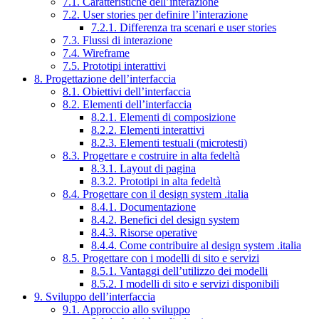
7.1. Caratteristiche dell’interazione
7.2. User stories per definire l’interazione
7.2.1. Differenza tra scenari e user stories
7.3. Flussi di interazione
7.4. Wireframe
7.5. Prototipi interattivi
8. Progettazione dell’interfaccia
8.1. Obiettivi dell’interfaccia
8.2. Elementi dell’interfaccia
8.2.1. Elementi di composizione
8.2.2. Elementi interattivi
8.2.3. Elementi testuali (microtesti)
8.3. Progettare e costruire in alta fedeltà
8.3.1. Layout di pagina
8.3.2. Prototipi in alta fedeltà
8.4. Progettare con il design system .italia
8.4.1. Documentazione
8.4.2. Benefici del design system
8.4.3. Risorse operative
8.4.4. Come contribuire al design system .italia
8.5. Progettare con i modelli di sito e servizi
8.5.1. Vantaggi dell’utilizzo dei modelli
8.5.2. I modelli di sito e servizi disponibili
9. Sviluppo dell’interfaccia
9.1. Approccio allo sviluppo