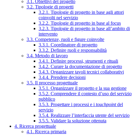
3.1. Obiettivi del progetto
3.2. Tipologie di progetti
3.2.1. Tipologie di progetto in base agli attori
coinvolti nel servizio
3.2.2. Tipologie di progetto in base al focus
3.2.3. Tipologie di progetto in base all’ambito di
intervento
3.3. Competenze, ruoli e figure coinvolte
3.3.1. Coordinatore di progetto
3.3.2. Definire ruoli e responsabilità
3.4. Metodo di lavoro
3.4.1. Definire processi, strumenti e rituali
3.4.2. Curare la documentazione di progetto
3.4.3. Organizzare tavoli tecnici collaborativi
3.4.4. Prendere decisioni
3.5. Il processo progettuale
3.5.1. Organizzare il progetto e la sua gestione
3.5.2. Comprendere il contesto d’uso del servizio
pubblico
3.5.3. Progettare i processi e i
touchpoint
del
servizio
3.5.4. Realizzare l’interfaccia utente del servizio
3.5.5. Validare la soluzione ottenuta
4. Ricerca progettuale
4.1. Ricerca primaria