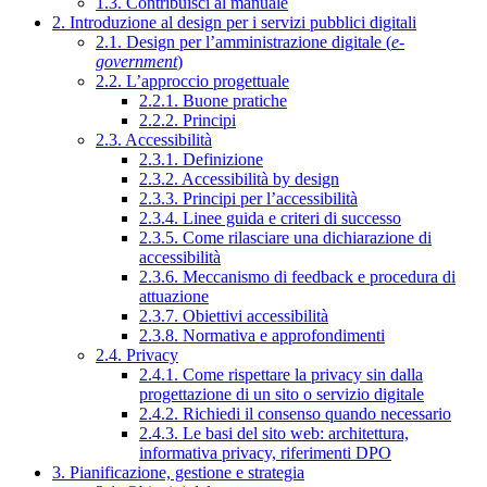
1.3. Contribuisci al manuale
2. Introduzione al design per i servizi pubblici digitali
2.1. Design per l’amministrazione digitale (
e-
government
)
2.2. L’approccio progettuale
2.2.1. Buone pratiche
2.2.2. Principi
2.3. Accessibilità
2.3.1. Definizione
2.3.2. Accessibilità by design
2.3.3. Principi per l’accessibilità
2.3.4. Linee guida e criteri di successo
2.3.5. Come rilasciare una dichiarazione di
accessibilità
2.3.6. Meccanismo di feedback e procedura di
attuazione
2.3.7. Obiettivi accessibilità
2.3.8. Normativa e approfondimenti
2.4. Privacy
2.4.1. Come rispettare la privacy sin dalla
progettazione di un sito o servizio digitale
2.4.2. Richiedi il consenso quando necessario
2.4.3. Le basi del sito web: architettura,
informativa privacy, riferimenti DPO
3. Pianificazione, gestione e strategia