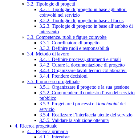
3.2. Tipologie di progetti
3.2.1. Tipologie di progetto in base agli attori
coinvolti nel servizio
3.2.2. Tipologie di progetto in base al focus
3.2.3. Tipologie di progetto in base all’ambito di
intervento
3.3. Competenze, ruoli e figure coinvolte
3.3.1. Coordinatore di progetto
3.3.2. Definire ruoli e responsabilità
3.4. Metodo di lavoro
3.4.1. Definire processi, strumenti e rituali
3.4.2. Curare la documentazione di progetto
3.4.3. Organizzare tavoli tecnici collaborativi
3.4.4. Prendere decisioni
3.5. Il processo progettuale
3.5.1. Organizzare il progetto e la sua gestione
3.5.2. Comprendere il contesto d’uso del servizio
pubblico
3.5.3. Progettare i processi e i
touchpoint
del
servizio
3.5.4. Realizzare l’interfaccia utente del servizio
3.5.5. Validare la soluzione ottenuta
4. Ricerca progettuale
4.1. Ricerca primaria
4.1.1. Interviste