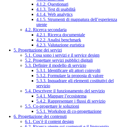
4.1.2. Questionari
4.1.3. Test di usabilità
4.1.4. Web analytics
4.1.5. Strumenti di mappatura dell’esperienza
utente
4.2. Ricerca secondaria
4.2.1. Ricerca documentale
4.2.2. Analisi benchmark
4.2.3. Valutazione euristica
5. Progettazione dei servizi
5.1. Cosa sono i servizi e il service design
5.2. Progettare servizi pubblici digitali
5.3. Definire il modello di servizio
5.3.1. Identificare gli attori coinvolti
5.3.2. Formulare la proposta di valore
5.3.3. Inquadrare gli elementi costitutivi del
servizio
5.4. Descrivere il funzionamento del servizio
5.4.1. Mappare l’ecosistema
5.4.2. Rappresentare i flussi di servizio
5.5. Co-progettare le soluzioni
5.5.1. Workshop di co-progettazione
6. Progettazione dei contenuti
6.1. Cos’è il content design
6.2. Ricerca utente sui contenuti e il linguaggio