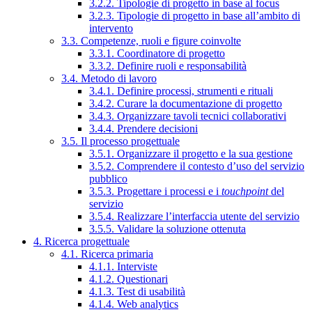
3.2.2. Tipologie di progetto in base al focus
3.2.3. Tipologie di progetto in base all’ambito di
intervento
3.3. Competenze, ruoli e figure coinvolte
3.3.1. Coordinatore di progetto
3.3.2. Definire ruoli e responsabilità
3.4. Metodo di lavoro
3.4.1. Definire processi, strumenti e rituali
3.4.2. Curare la documentazione di progetto
3.4.3. Organizzare tavoli tecnici collaborativi
3.4.4. Prendere decisioni
3.5. Il processo progettuale
3.5.1. Organizzare il progetto e la sua gestione
3.5.2. Comprendere il contesto d’uso del servizio
pubblico
3.5.3. Progettare i processi e i
touchpoint
del
servizio
3.5.4. Realizzare l’interfaccia utente del servizio
3.5.5. Validare la soluzione ottenuta
4. Ricerca progettuale
4.1. Ricerca primaria
4.1.1. Interviste
4.1.2. Questionari
4.1.3. Test di usabilità
4.1.4. Web analytics