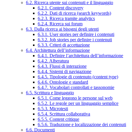
6.2. Ricerca utente sui contenuti e il linguaggio
6.2.1. Content discovery
6.2.2. Dati di ricerca (search keywords)
6.2.3. Ricerca tramite analytics
6.2.4. Ricerca sui forum
6.3. Dalla ricerca ai bisogni degli utenti
6.3.1. User stories per definire i contenuti
6.3.2. Job stories per definire i contenuti
6.3.3. Criteri di accettazione
6.4. Architettura dell’informazione
6.4.1. Definire l’architettura dell’informazione
6.4.2. Alberatura
6.4.3. Flussi di interazione
6.4.4. Sistemi di navigazione
6.4.5. Tipologie di contenuto (content type)
6.4.6. Ontologie e standard
6.4.7. Vocabolari controllati e tassonomie
6.5. Scrittura e linguaggio
6.5.1. Come leggono le persone sul web
6.5.2. Le regole per un linguaggio semplice
6.5.3. Microtesti
6.5.4. Scrittura collaborativa
6.5.5. Content critique
6.5.6. Traduzione e localizzazione dei contenuti
6.6. Documenti