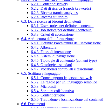
6.2.1. Content discovery
6.2.2. Dati di ricerca (search keywords)
6.2.3. Ricerca tramite analytics
6.2.4. Ricerca sui forum
6.3. Dalla ricerca ai bisogni degli utenti
6.3.1. User stories per definire i contenuti
6.3.2. Job stories per definire i contenuti
6.3.3. Criteri di accettazione
6.4. Architettura dell’informazione
6.4.1. Definire l’architettura dell’informazione
6.4.2. Alberatura
6.4.3. Flussi di interazione
6.4.4. Sistemi di navigazione
6.4.5. Tipologie di contenuto (content type)
6.4.6. Ontologie e standard
6.4.7. Vocabolari controllati e tassonomie
6.5. Scrittura e linguaggio
6.5.1. Come leggono le persone sul web
6.5.2. Le regole per un linguaggio semplice
6.5.3. Microtesti
6.5.4. Scrittura collaborativa
6.5.5. Content critique
6.5.6. Traduzione e localizzazione dei contenuti
6.6. Documenti