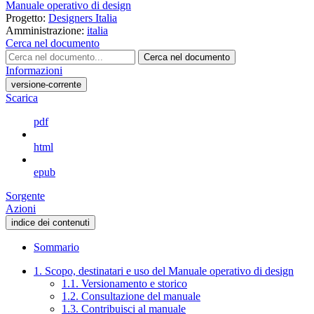
Manuale operativo di design
Progetto:
Designers Italia
Amministrazione:
italia
Cerca nel documento
Cerca nel documento
Informazioni
versione-corrente
Scarica
pdf
html
epub
Sorgente
Azioni
indice dei contenuti
Sommario
1. Scopo, destinatari e uso del Manuale operativo di design
1.1. Versionamento e storico
1.2. Consultazione del manuale
1.3. Contribuisci al manuale