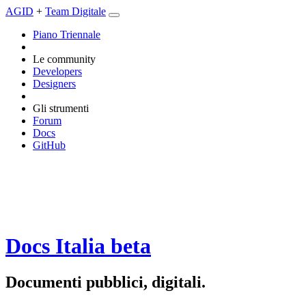
AGID
+
Team Digitale
Piano Triennale
Le community
Developers
Designers
Gli strumenti
Forum
Docs
GitHub
Docs Italia
beta
Documenti pubblici, digitali.