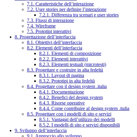
7.1. Caratteristiche dell’interazione
7.2. User stories per definire l’interazione
7.2.1. Differenza tra scenari e user stories
7.3. Flussi di interazione
7.4. Wireframe
7.5. Prototipi interattivi
8. Progettazione dell’interfaccia
8.1. Obiettivi dell’interfaccia
8.2. Elementi dell’interfaccia
8.2.1. Elementi di composizione
8.2.2. Elementi interattivi
8.2.3. Elementi testuali (microtesti)
8.3. Progettare e costruire in alta fedeltà
8.3.1. Layout di pagina
8.3.2. Prototipi in alta fedeltà
8.4. Progettare con il design system .italia
8.4.1. Documentazione
8.4.2. Benefici del design system
8.4.3. Risorse operative
8.4.4. Come contribuire al design system .italia
8.5. Progettare con i modelli di sito e servizi
8.5.1. Vantaggi dell’utilizzo dei modelli
8.5.2. I modelli di sito e servizi disponibili
9. Sviluppo dell’interfaccia
9.1. Approccio allo sviluppo