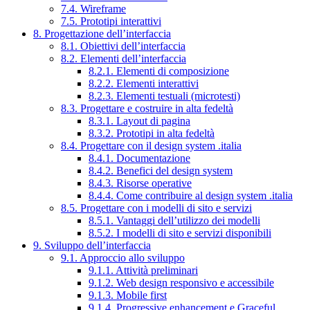
7.4. Wireframe
7.5. Prototipi interattivi
8. Progettazione dell’interfaccia
8.1. Obiettivi dell’interfaccia
8.2. Elementi dell’interfaccia
8.2.1. Elementi di composizione
8.2.2. Elementi interattivi
8.2.3. Elementi testuali (microtesti)
8.3. Progettare e costruire in alta fedeltà
8.3.1. Layout di pagina
8.3.2. Prototipi in alta fedeltà
8.4. Progettare con il design system .italia
8.4.1. Documentazione
8.4.2. Benefici del design system
8.4.3. Risorse operative
8.4.4. Come contribuire al design system .italia
8.5. Progettare con i modelli di sito e servizi
8.5.1. Vantaggi dell’utilizzo dei modelli
8.5.2. I modelli di sito e servizi disponibili
9. Sviluppo dell’interfaccia
9.1. Approccio allo sviluppo
9.1.1. Attività preliminari
9.1.2. Web design responsivo e accessibile
9.1.3. Mobile first
9.1.4. Progressive enhancement e Graceful