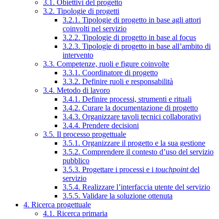
3.1. Obiettivi del progetto
3.2. Tipologie di progetti
3.2.1. Tipologie di progetto in base agli attori
coinvolti nel servizio
3.2.2. Tipologie di progetto in base al focus
3.2.3. Tipologie di progetto in base all’ambito di
intervento
3.3. Competenze, ruoli e figure coinvolte
3.3.1. Coordinatore di progetto
3.3.2. Definire ruoli e responsabilità
3.4. Metodo di lavoro
3.4.1. Definire processi, strumenti e rituali
3.4.2. Curare la documentazione di progetto
3.4.3. Organizzare tavoli tecnici collaborativi
3.4.4. Prendere decisioni
3.5. Il processo progettuale
3.5.1. Organizzare il progetto e la sua gestione
3.5.2. Comprendere il contesto d’uso del servizio
pubblico
3.5.3. Progettare i processi e i
touchpoint
del
servizio
3.5.4. Realizzare l’interfaccia utente del servizio
3.5.5. Validare la soluzione ottenuta
4. Ricerca progettuale
4.1. Ricerca primaria