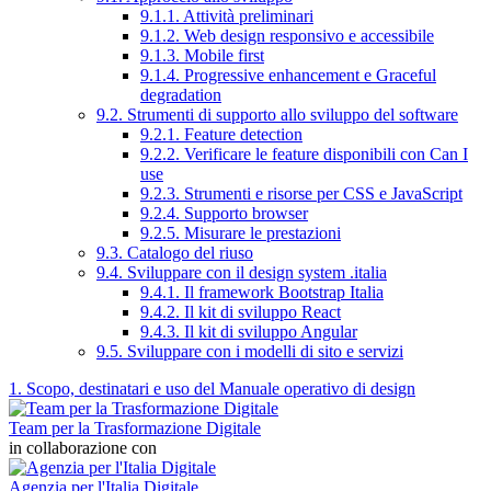
9.1.1. Attività preliminari
9.1.2. Web design responsivo e accessibile
9.1.3. Mobile first
9.1.4. Progressive enhancement e Graceful
degradation
9.2. Strumenti di supporto allo sviluppo del software
9.2.1. Feature detection
9.2.2. Verificare le feature disponibili con Can I
use
9.2.3. Strumenti e risorse per CSS e JavaScript
9.2.4. Supporto browser
9.2.5. Misurare le prestazioni
9.3. Catalogo del riuso
9.4. Sviluppare con il design system .italia
9.4.1. Il framework Bootstrap Italia
9.4.2. Il kit di sviluppo React
9.4.3. Il kit di sviluppo Angular
9.5. Sviluppare con i modelli di sito e servizi
1. Scopo, destinatari e uso del Manuale operativo di design
Team per la Trasformazione Digitale
in collaborazione con
Agenzia per l'Italia Digitale