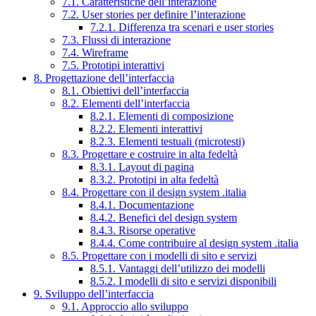
7.1. Caratteristiche dell’interazione
7.2. User stories per definire l’interazione
7.2.1. Differenza tra scenari e user stories
7.3. Flussi di interazione
7.4. Wireframe
7.5. Prototipi interattivi
8. Progettazione dell’interfaccia
8.1. Obiettivi dell’interfaccia
8.2. Elementi dell’interfaccia
8.2.1. Elementi di composizione
8.2.2. Elementi interattivi
8.2.3. Elementi testuali (microtesti)
8.3. Progettare e costruire in alta fedeltà
8.3.1. Layout di pagina
8.3.2. Prototipi in alta fedeltà
8.4. Progettare con il design system .italia
8.4.1. Documentazione
8.4.2. Benefici del design system
8.4.3. Risorse operative
8.4.4. Come contribuire al design system .italia
8.5. Progettare con i modelli di sito e servizi
8.5.1. Vantaggi dell’utilizzo dei modelli
8.5.2. I modelli di sito e servizi disponibili
9. Sviluppo dell’interfaccia
9.1. Approccio allo sviluppo