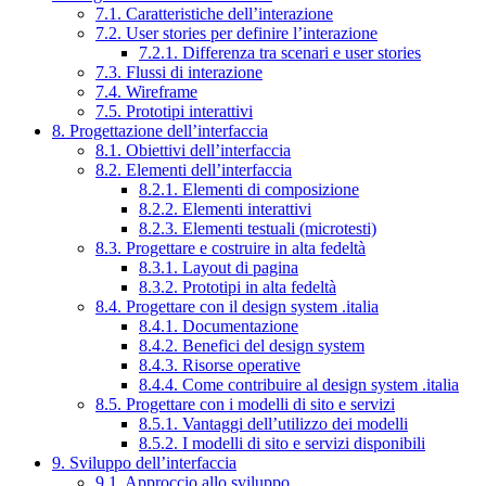
7.1. Caratteristiche dell’interazione
7.2. User stories per definire l’interazione
7.2.1. Differenza tra scenari e user stories
7.3. Flussi di interazione
7.4. Wireframe
7.5. Prototipi interattivi
8. Progettazione dell’interfaccia
8.1. Obiettivi dell’interfaccia
8.2. Elementi dell’interfaccia
8.2.1. Elementi di composizione
8.2.2. Elementi interattivi
8.2.3. Elementi testuali (microtesti)
8.3. Progettare e costruire in alta fedeltà
8.3.1. Layout di pagina
8.3.2. Prototipi in alta fedeltà
8.4. Progettare con il design system .italia
8.4.1. Documentazione
8.4.2. Benefici del design system
8.4.3. Risorse operative
8.4.4. Come contribuire al design system .italia
8.5. Progettare con i modelli di sito e servizi
8.5.1. Vantaggi dell’utilizzo dei modelli
8.5.2. I modelli di sito e servizi disponibili
9. Sviluppo dell’interfaccia
9.1. Approccio allo sviluppo