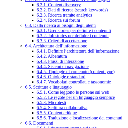
6.2.1. Content discovery
6.2.2. Dati di ricerca (search keywords)
6.2.3. Ricerca tramite analytics
6.2.4. Ricerca sui forum
6.3. Dalla ricerca ai bisogni degli utenti
6.3.1. User stories per definire i contenuti
6.3.2. Job stories per definire i contenuti
6.3.3. Criteri di accettazione
6.4. Architettura dell’informazione
6.4.1. Definire l’architettura dell’informazione
6.4.2. Alberatura
6.4.3. Flussi di interazione
6.4.4. Sistemi di navigazione
6.4.5. Tipologie di contenuto (content type)
6.4.6. Ontologie e standard
6.4.7. Vocabolari controllati e tassonomie
6.5. Scrittura e linguaggio
6.5.1. Come leggono le persone sul web
6.5.2. Le regole per un linguaggio semplice
6.5.3. Microtesti
6.5.4. Scrittura collaborativa
6.5.5. Content critique
6.5.6. Traduzione e localizzazione dei contenuti
6.6. Documenti