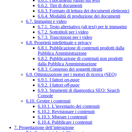
6.6.1. I documenti vanno sul web
6.6.2. Tipi di documenti
6.6.3. Formato di lettura dei documenti elettronici
6.6.4. Modalità di produzione dei documenti
6.7. Immagini e video
6.7.1. Testo alternativo (alt text) per le immagini
6.7.2. Sottotitoli per i video
6.7.3. Trascrizioni per i video
6.8. Proprietà intellettuale e privacy
6.8.1. Pubblicazione di contenuti prodotti dalla
Pubblica Amministrazione
6.8.2. Pubblicazione di contenuti non prodotti
dalla Pubblica Amministrazione
6.8.3. Consenso dei soggetti ritratti
6.9. Ottimizzazione per i motori di ricerca (SEO)
6.9.1. I fattori
on-page
6.9.2. I fattori
off-page
6.9.3. Strumenti di diagnostica SEO: Search
Console
6.10. Gestire i contenuti
6.10.1. L’inventario dei contenuti
6.10.2. Revisionare i contenuti
6.10.3. Migrare i contenuti
6.10.4. Pubblicare i contenuti
7. Progettazione dell’interazione