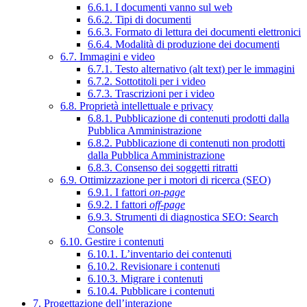
6.6.1. I documenti vanno sul web
6.6.2. Tipi di documenti
6.6.3. Formato di lettura dei documenti elettronici
6.6.4. Modalità di produzione dei documenti
6.7. Immagini e video
6.7.1. Testo alternativo (alt text) per le immagini
6.7.2. Sottotitoli per i video
6.7.3. Trascrizioni per i video
6.8. Proprietà intellettuale e privacy
6.8.1. Pubblicazione di contenuti prodotti dalla
Pubblica Amministrazione
6.8.2. Pubblicazione di contenuti non prodotti
dalla Pubblica Amministrazione
6.8.3. Consenso dei soggetti ritratti
6.9. Ottimizzazione per i motori di ricerca (SEO)
6.9.1. I fattori
on-page
6.9.2. I fattori
off-page
6.9.3. Strumenti di diagnostica SEO: Search
Console
6.10. Gestire i contenuti
6.10.1. L’inventario dei contenuti
6.10.2. Revisionare i contenuti
6.10.3. Migrare i contenuti
6.10.4. Pubblicare i contenuti
7. Progettazione dell’interazione