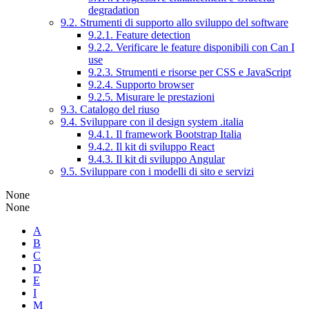
degradation
9.2. Strumenti di supporto allo sviluppo del software
9.2.1. Feature detection
9.2.2. Verificare le feature disponibili con Can I
use
9.2.3. Strumenti e risorse per CSS e JavaScript
9.2.4. Supporto browser
9.2.5. Misurare le prestazioni
9.3. Catalogo del riuso
9.4. Sviluppare con il design system .italia
9.4.1. Il framework Bootstrap Italia
9.4.2. Il kit di sviluppo React
9.4.3. Il kit di sviluppo Angular
9.5. Sviluppare con i modelli di sito e servizi
None
None
A
B
C
D
E
I
M