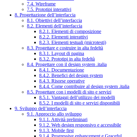
7.4. Wireframe
7.5. Prototipi interattivi
8. Progettazione dell’interfaccia
8.1. Obiettivi dell’interfaccia
8.2. Elementi dell’interfaccia
8.2.1. Elementi di composizione
8.2.2. Elementi interattivi
8.2.3. Elementi testuali (microtesti)
8.3. Progettare e costruire in alta fedeltà
8.3.1. Layout di pagina
8.3.2. Prototipi in alta fedeltà
8.4. Progettare con il design system .italia
8.4.1. Documentazione
8.4.2. Benefici del design system
8.4.3. Risorse operative
8.4.4. Come contribuire al design system .italia
8.5. Progettare con i modelli di sito e servizi
8.5.1. Vantaggi dell’utilizzo dei modelli
8.5.2. I modelli di sito e servizi disponibili
9. Sviluppo dell’interfaccia
9.1. Approccio allo sviluppo
9.1.1. Attività preliminari
9.1.2. Web design responsivo e accessibile
9.1.3. Mobile first
9.1.4. Progressive enhancement e Graceful