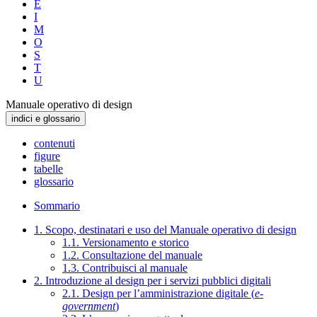
E
I
M
O
S
T
U
Manuale operativo di design
indici e glossario
contenuti
figure
tabelle
glossario
Sommario
1. Scopo, destinatari e uso del Manuale operativo di design
1.1. Versionamento e storico
1.2. Consultazione del manuale
1.3. Contribuisci al manuale
2. Introduzione al design per i servizi pubblici digitali
2.1. Design per l’amministrazione digitale (
e-
government
)