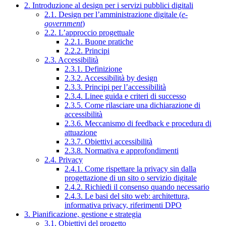
2. Introduzione al design per i servizi pubblici digitali
2.1. Design per l’amministrazione digitale (
e-
government
)
2.2. L’approccio progettuale
2.2.1. Buone pratiche
2.2.2. Principi
2.3. Accessibilità
2.3.1. Definizione
2.3.2. Accessibilità by design
2.3.3. Principi per l’accessibilità
2.3.4. Linee guida e criteri di successo
2.3.5. Come rilasciare una dichiarazione di
accessibilità
2.3.6. Meccanismo di feedback e procedura di
attuazione
2.3.7. Obiettivi accessibilità
2.3.8. Normativa e approfondimenti
2.4. Privacy
2.4.1. Come rispettare la privacy sin dalla
progettazione di un sito o servizio digitale
2.4.2. Richiedi il consenso quando necessario
2.4.3. Le basi del sito web: architettura,
informativa privacy, riferimenti DPO
3. Pianificazione, gestione e strategia
3.1. Obiettivi del progetto