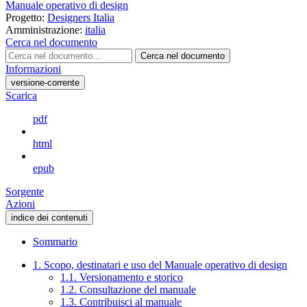
Manuale operativo di design
Progetto:
Designers Italia
Amministrazione:
italia
Cerca nel documento
Cerca nel documento
Informazioni
versione-corrente
Scarica
pdf
html
epub
Sorgente
Azioni
indice dei contenuti
Sommario
1. Scopo, destinatari e uso del Manuale operativo di design
1.1. Versionamento e storico
1.2. Consultazione del manuale
1.3. Contribuisci al manuale