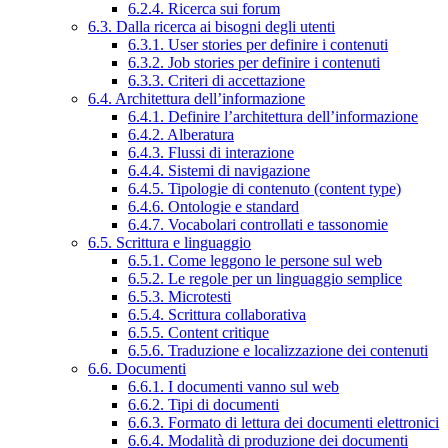
6.2.4. Ricerca sui forum
6.3. Dalla ricerca ai bisogni degli utenti
6.3.1. User stories per definire i contenuti
6.3.2. Job stories per definire i contenuti
6.3.3. Criteri di accettazione
6.4. Architettura dell’informazione
6.4.1. Definire l’architettura dell’informazione
6.4.2. Alberatura
6.4.3. Flussi di interazione
6.4.4. Sistemi di navigazione
6.4.5. Tipologie di contenuto (content type)
6.4.6. Ontologie e standard
6.4.7. Vocabolari controllati e tassonomie
6.5. Scrittura e linguaggio
6.5.1. Come leggono le persone sul web
6.5.2. Le regole per un linguaggio semplice
6.5.3. Microtesti
6.5.4. Scrittura collaborativa
6.5.5. Content critique
6.5.6. Traduzione e localizzazione dei contenuti
6.6. Documenti
6.6.1. I documenti vanno sul web
6.6.2. Tipi di documenti
6.6.3. Formato di lettura dei documenti elettronici
6.6.4. Modalità di produzione dei documenti