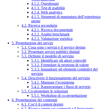
4.1.2. Questionari
4.1.3. Test di usabilità
4.1.4. Web analytics
4.1.5. Strumenti di mappatura dell’esperienza
utente
4.2. Ricerca secondaria
4.2.1. Ricerca documentale
4.2.2. Analisi benchmark
4.2.3. Valutazione euristica
5. Progettazione dei servizi
5.1. Cosa sono i servizi e il service design
5.2. Progettare servizi pubblici digitali
5.3. Definire il modello di servizio
5.3.1. Identificare gli attori coinvolti
5.3.2. Formulare la proposta di valore
5.3.3. Inquadrare gli elementi costitutivi del
servizio
5.4. Descrivere il funzionamento del servizio
5.4.1. Mappare l’ecosistema
5.4.2. Rappresentare i flussi di servizio
5.5. Co-progettare le soluzioni
5.5.1. Workshop di co-progettazione
6. Progettazione dei contenuti
6.1. Cos’è il content design
6.2. Ricerca utente sui contenuti e il linguaggio