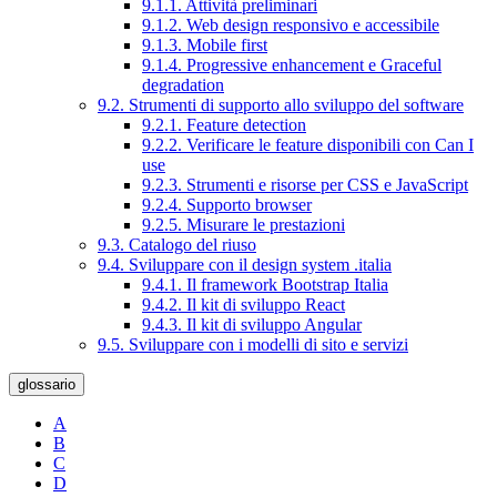
9.1.1. Attività preliminari
9.1.2. Web design responsivo e accessibile
9.1.3. Mobile first
9.1.4. Progressive enhancement e Graceful
degradation
9.2. Strumenti di supporto allo sviluppo del software
9.2.1. Feature detection
9.2.2. Verificare le feature disponibili con Can I
use
9.2.3. Strumenti e risorse per CSS e JavaScript
9.2.4. Supporto browser
9.2.5. Misurare le prestazioni
9.3. Catalogo del riuso
9.4. Sviluppare con il design system .italia
9.4.1. Il framework Bootstrap Italia
9.4.2. Il kit di sviluppo React
9.4.3. Il kit di sviluppo Angular
9.5. Sviluppare con i modelli di sito e servizi
glossario
A
B
C
D