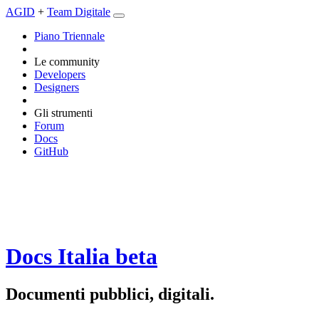
AGID
+
Team Digitale
Piano Triennale
Le community
Developers
Designers
Gli strumenti
Forum
Docs
GitHub
Docs Italia
beta
Documenti pubblici, digitali.