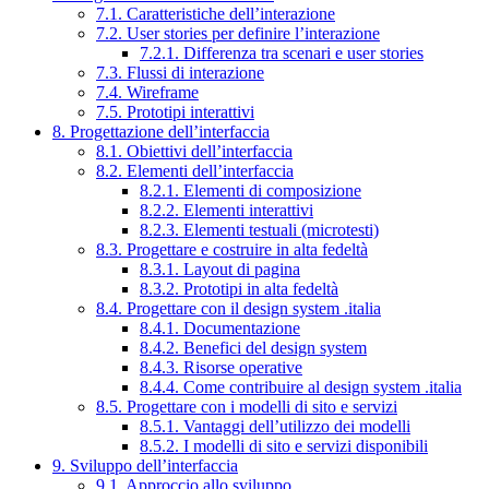
7.1. Caratteristiche dell’interazione
7.2. User stories per definire l’interazione
7.2.1. Differenza tra scenari e user stories
7.3. Flussi di interazione
7.4. Wireframe
7.5. Prototipi interattivi
8. Progettazione dell’interfaccia
8.1. Obiettivi dell’interfaccia
8.2. Elementi dell’interfaccia
8.2.1. Elementi di composizione
8.2.2. Elementi interattivi
8.2.3. Elementi testuali (microtesti)
8.3. Progettare e costruire in alta fedeltà
8.3.1. Layout di pagina
8.3.2. Prototipi in alta fedeltà
8.4. Progettare con il design system .italia
8.4.1. Documentazione
8.4.2. Benefici del design system
8.4.3. Risorse operative
8.4.4. Come contribuire al design system .italia
8.5. Progettare con i modelli di sito e servizi
8.5.1. Vantaggi dell’utilizzo dei modelli
8.5.2. I modelli di sito e servizi disponibili
9. Sviluppo dell’interfaccia
9.1. Approccio allo sviluppo