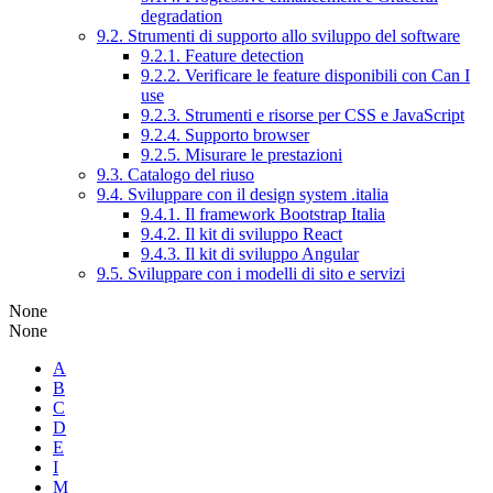
degradation
9.2. Strumenti di supporto allo sviluppo del software
9.2.1. Feature detection
9.2.2. Verificare le feature disponibili con Can I
use
9.2.3. Strumenti e risorse per CSS e JavaScript
9.2.4. Supporto browser
9.2.5. Misurare le prestazioni
9.3. Catalogo del riuso
9.4. Sviluppare con il design system .italia
9.4.1. Il framework Bootstrap Italia
9.4.2. Il kit di sviluppo React
9.4.3. Il kit di sviluppo Angular
9.5. Sviluppare con i modelli di sito e servizi
None
None
A
B
C
D
E
I
M