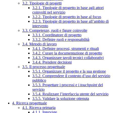
3.2. Tipologie di progetti
3.2.1. Tipologie di progetto in base agli attori
coinvolti nel servizio
3.2.2. Tipologie di progetto in base al focus
3.2.3. Tipologie di progetto in base all’ambito di
intervento
3.3. Competenze, ruoli e figure coinvolte
3.3.1. Coordinatore di progetto
3.3.2. Definire ruoli e responsabilità
3.4. Metodo di lavoro
3.4.1. Definire processi, strumenti e rituali
3.4.2. Curare la documentazione di progetto
3.4.3. Organizzare tavoli tecnici collaborativi
3.4.4. Prendere decisioni
3.5. Il processo progettuale
3.5.1. Organizzare il progetto e la sua gestione
3.5.2. Comprendere il contesto d’uso del servizio
pubblico
3.5.3. Progettare i processi e i
touchpoint
del
servizio
3.5.4. Realizzare l’interfaccia utente del servizio
3.5.5. Validare la soluzione ottenuta
4. Ricerca progettuale
4.1. Ricerca primaria
4.1.1. Interviste