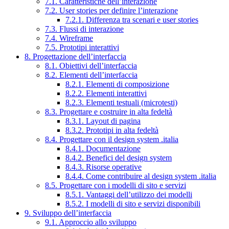
7.1. Caratteristiche dell’interazione
7.2. User stories per definire l’interazione
7.2.1. Differenza tra scenari e user stories
7.3. Flussi di interazione
7.4. Wireframe
7.5. Prototipi interattivi
8. Progettazione dell’interfaccia
8.1. Obiettivi dell’interfaccia
8.2. Elementi dell’interfaccia
8.2.1. Elementi di composizione
8.2.2. Elementi interattivi
8.2.3. Elementi testuali (microtesti)
8.3. Progettare e costruire in alta fedeltà
8.3.1. Layout di pagina
8.3.2. Prototipi in alta fedeltà
8.4. Progettare con il design system .italia
8.4.1. Documentazione
8.4.2. Benefici del design system
8.4.3. Risorse operative
8.4.4. Come contribuire al design system .italia
8.5. Progettare con i modelli di sito e servizi
8.5.1. Vantaggi dell’utilizzo dei modelli
8.5.2. I modelli di sito e servizi disponibili
9. Sviluppo dell’interfaccia
9.1. Approccio allo sviluppo