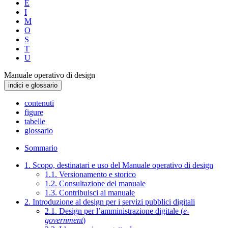
E
I
M
O
S
T
U
Manuale operativo di design
indici e glossario
contenuti
figure
tabelle
glossario
Sommario
1. Scopo, destinatari e uso del Manuale operativo di design
1.1. Versionamento e storico
1.2. Consultazione del manuale
1.3. Contribuisci al manuale
2. Introduzione al design per i servizi pubblici digitali
2.1. Design per l’amministrazione digitale (
e-
government
)