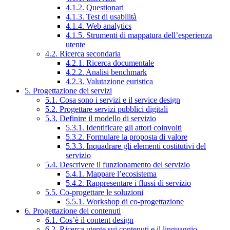
4.1.2. Questionari
4.1.3. Test di usabilità
4.1.4. Web analytics
4.1.5. Strumenti di mappatura dell’esperienza
utente
4.2. Ricerca secondaria
4.2.1. Ricerca documentale
4.2.2. Analisi benchmark
4.2.3. Valutazione euristica
5. Progettazione dei servizi
5.1. Cosa sono i servizi e il service design
5.2. Progettare servizi pubblici digitali
5.3. Definire il modello di servizio
5.3.1. Identificare gli attori coinvolti
5.3.2. Formulare la proposta di valore
5.3.3. Inquadrare gli elementi costitutivi del
servizio
5.4. Descrivere il funzionamento del servizio
5.4.1. Mappare l’ecosistema
5.4.2. Rappresentare i flussi di servizio
5.5. Co-progettare le soluzioni
5.5.1. Workshop di co-progettazione
6. Progettazione dei contenuti
6.1. Cos’è il content design
6.2. Ricerca utente sui contenuti e il linguaggio