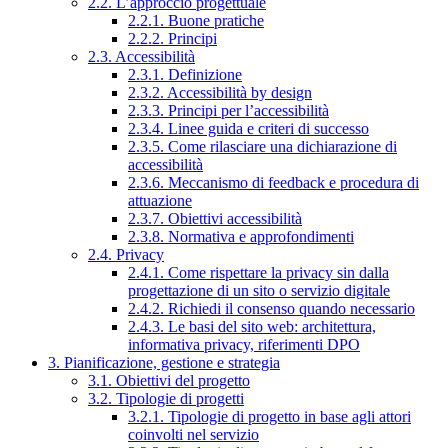
2.2. L’approccio progettuale
2.2.1. Buone pratiche
2.2.2. Principi
2.3. Accessibilità
2.3.1. Definizione
2.3.2. Accessibilità by design
2.3.3. Principi per l’accessibilità
2.3.4. Linee guida e criteri di successo
2.3.5. Come rilasciare una dichiarazione di
accessibilità
2.3.6. Meccanismo di feedback e procedura di
attuazione
2.3.7. Obiettivi accessibilità
2.3.8. Normativa e approfondimenti
2.4. Privacy
2.4.1. Come rispettare la privacy sin dalla
progettazione di un sito o servizio digitale
2.4.2. Richiedi il consenso quando necessario
2.4.3. Le basi del sito web: architettura,
informativa privacy, riferimenti DPO
3. Pianificazione, gestione e strategia
3.1. Obiettivi del progetto
3.2. Tipologie di progetti
3.2.1. Tipologie di progetto in base agli attori
coinvolti nel servizio