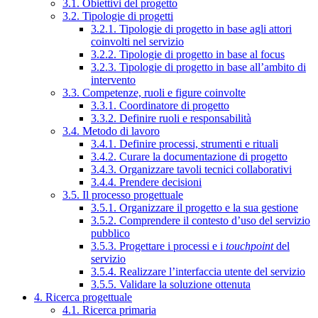
3.1. Obiettivi del progetto
3.2. Tipologie di progetti
3.2.1. Tipologie di progetto in base agli attori
coinvolti nel servizio
3.2.2. Tipologie di progetto in base al focus
3.2.3. Tipologie di progetto in base all’ambito di
intervento
3.3. Competenze, ruoli e figure coinvolte
3.3.1. Coordinatore di progetto
3.3.2. Definire ruoli e responsabilità
3.4. Metodo di lavoro
3.4.1. Definire processi, strumenti e rituali
3.4.2. Curare la documentazione di progetto
3.4.3. Organizzare tavoli tecnici collaborativi
3.4.4. Prendere decisioni
3.5. Il processo progettuale
3.5.1. Organizzare il progetto e la sua gestione
3.5.2. Comprendere il contesto d’uso del servizio
pubblico
3.5.3. Progettare i processi e i
touchpoint
del
servizio
3.5.4. Realizzare l’interfaccia utente del servizio
3.5.5. Validare la soluzione ottenuta
4. Ricerca progettuale
4.1. Ricerca primaria