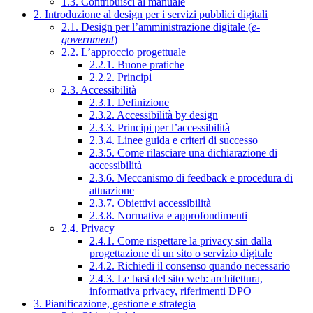
1.3. Contribuisci al manuale
2. Introduzione al design per i servizi pubblici digitali
2.1. Design per l’amministrazione digitale (
e-
government
)
2.2. L’approccio progettuale
2.2.1. Buone pratiche
2.2.2. Principi
2.3. Accessibilità
2.3.1. Definizione
2.3.2. Accessibilità by design
2.3.3. Principi per l’accessibilità
2.3.4. Linee guida e criteri di successo
2.3.5. Come rilasciare una dichiarazione di
accessibilità
2.3.6. Meccanismo di feedback e procedura di
attuazione
2.3.7. Obiettivi accessibilità
2.3.8. Normativa e approfondimenti
2.4. Privacy
2.4.1. Come rispettare la privacy sin dalla
progettazione di un sito o servizio digitale
2.4.2. Richiedi il consenso quando necessario
2.4.3. Le basi del sito web: architettura,
informativa privacy, riferimenti DPO
3. Pianificazione, gestione e strategia