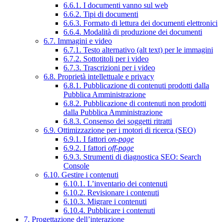
6.6.1. I documenti vanno sul web
6.6.2. Tipi di documenti
6.6.3. Formato di lettura dei documenti elettronici
6.6.4. Modalità di produzione dei documenti
6.7. Immagini e video
6.7.1. Testo alternativo (alt text) per le immagini
6.7.2. Sottotitoli per i video
6.7.3. Trascrizioni per i video
6.8. Proprietà intellettuale e privacy
6.8.1. Pubblicazione di contenuti prodotti dalla
Pubblica Amministrazione
6.8.2. Pubblicazione di contenuti non prodotti
dalla Pubblica Amministrazione
6.8.3. Consenso dei soggetti ritratti
6.9. Ottimizzazione per i motori di ricerca (SEO)
6.9.1. I fattori
on-page
6.9.2. I fattori
off-page
6.9.3. Strumenti di diagnostica SEO: Search
Console
6.10. Gestire i contenuti
6.10.1. L’inventario dei contenuti
6.10.2. Revisionare i contenuti
6.10.3. Migrare i contenuti
6.10.4. Pubblicare i contenuti
7. Progettazione dell’interazione