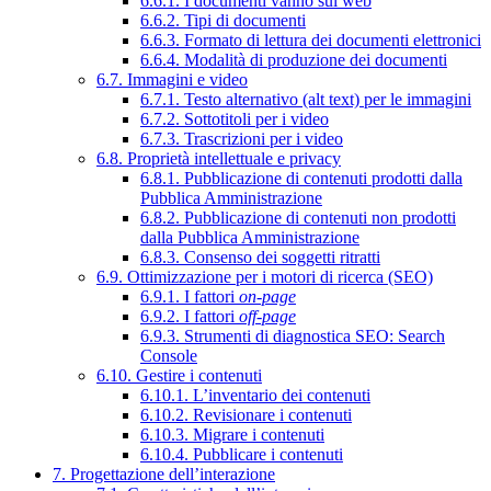
6.6.1. I documenti vanno sul web
6.6.2. Tipi di documenti
6.6.3. Formato di lettura dei documenti elettronici
6.6.4. Modalità di produzione dei documenti
6.7. Immagini e video
6.7.1. Testo alternativo (alt text) per le immagini
6.7.2. Sottotitoli per i video
6.7.3. Trascrizioni per i video
6.8. Proprietà intellettuale e privacy
6.8.1. Pubblicazione di contenuti prodotti dalla
Pubblica Amministrazione
6.8.2. Pubblicazione di contenuti non prodotti
dalla Pubblica Amministrazione
6.8.3. Consenso dei soggetti ritratti
6.9. Ottimizzazione per i motori di ricerca (SEO)
6.9.1. I fattori
on-page
6.9.2. I fattori
off-page
6.9.3. Strumenti di diagnostica SEO: Search
Console
6.10. Gestire i contenuti
6.10.1. L’inventario dei contenuti
6.10.2. Revisionare i contenuti
6.10.3. Migrare i contenuti
6.10.4. Pubblicare i contenuti
7. Progettazione dell’interazione