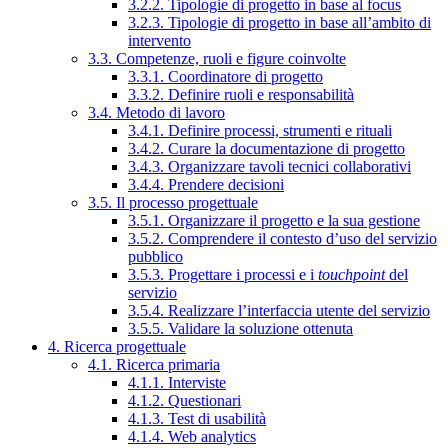
3.2.2. Tipologie di progetto in base al focus
3.2.3. Tipologie di progetto in base all’ambito di
intervento
3.3. Competenze, ruoli e figure coinvolte
3.3.1. Coordinatore di progetto
3.3.2. Definire ruoli e responsabilità
3.4. Metodo di lavoro
3.4.1. Definire processi, strumenti e rituali
3.4.2. Curare la documentazione di progetto
3.4.3. Organizzare tavoli tecnici collaborativi
3.4.4. Prendere decisioni
3.5. Il processo progettuale
3.5.1. Organizzare il progetto e la sua gestione
3.5.2. Comprendere il contesto d’uso del servizio
pubblico
3.5.3. Progettare i processi e i
touchpoint
del
servizio
3.5.4. Realizzare l’interfaccia utente del servizio
3.5.5. Validare la soluzione ottenuta
4. Ricerca progettuale
4.1. Ricerca primaria
4.1.1. Interviste
4.1.2. Questionari
4.1.3. Test di usabilità
4.1.4. Web analytics