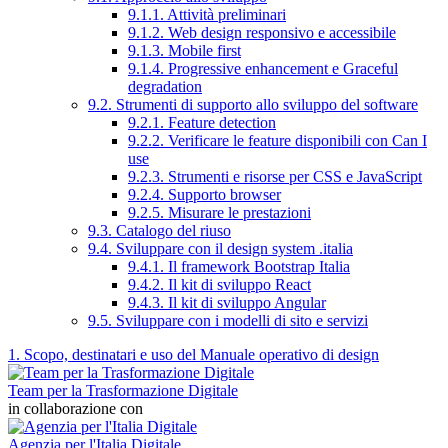
9.1.1. Attività preliminari
9.1.2. Web design responsivo e accessibile
9.1.3. Mobile first
9.1.4. Progressive enhancement e Graceful
degradation
9.2. Strumenti di supporto allo sviluppo del software
9.2.1. Feature detection
9.2.2. Verificare le feature disponibili con Can I
use
9.2.3. Strumenti e risorse per CSS e JavaScript
9.2.4. Supporto browser
9.2.5. Misurare le prestazioni
9.3. Catalogo del riuso
9.4. Sviluppare con il design system .italia
9.4.1. Il framework Bootstrap Italia
9.4.2. Il kit di sviluppo React
9.4.3. Il kit di sviluppo Angular
9.5. Sviluppare con i modelli di sito e servizi
1. Scopo, destinatari e uso del Manuale operativo di design
Team per la Trasformazione Digitale
in collaborazione con
Agenzia per l'Italia Digitale