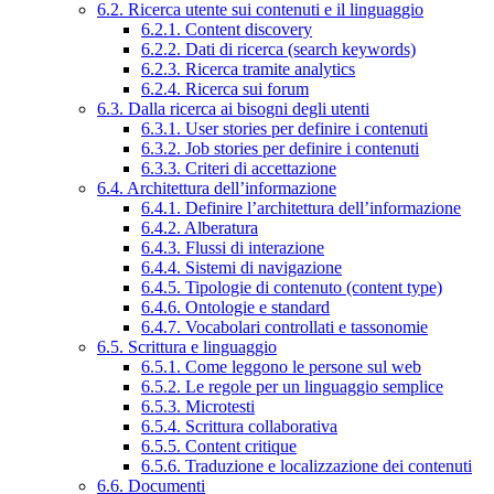
6.2. Ricerca utente sui contenuti e il linguaggio
6.2.1. Content discovery
6.2.2. Dati di ricerca (search keywords)
6.2.3. Ricerca tramite analytics
6.2.4. Ricerca sui forum
6.3. Dalla ricerca ai bisogni degli utenti
6.3.1. User stories per definire i contenuti
6.3.2. Job stories per definire i contenuti
6.3.3. Criteri di accettazione
6.4. Architettura dell’informazione
6.4.1. Definire l’architettura dell’informazione
6.4.2. Alberatura
6.4.3. Flussi di interazione
6.4.4. Sistemi di navigazione
6.4.5. Tipologie di contenuto (content type)
6.4.6. Ontologie e standard
6.4.7. Vocabolari controllati e tassonomie
6.5. Scrittura e linguaggio
6.5.1. Come leggono le persone sul web
6.5.2. Le regole per un linguaggio semplice
6.5.3. Microtesti
6.5.4. Scrittura collaborativa
6.5.5. Content critique
6.5.6. Traduzione e localizzazione dei contenuti
6.6. Documenti