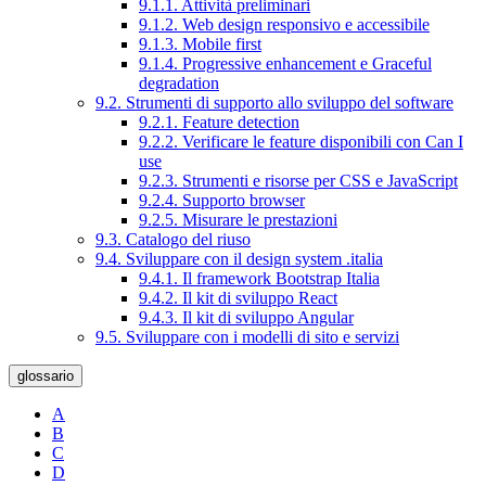
9.1.1. Attività preliminari
9.1.2. Web design responsivo e accessibile
9.1.3. Mobile first
9.1.4. Progressive enhancement e Graceful
degradation
9.2. Strumenti di supporto allo sviluppo del software
9.2.1. Feature detection
9.2.2. Verificare le feature disponibili con Can I
use
9.2.3. Strumenti e risorse per CSS e JavaScript
9.2.4. Supporto browser
9.2.5. Misurare le prestazioni
9.3. Catalogo del riuso
9.4. Sviluppare con il design system .italia
9.4.1. Il framework Bootstrap Italia
9.4.2. Il kit di sviluppo React
9.4.3. Il kit di sviluppo Angular
9.5. Sviluppare con i modelli di sito e servizi
glossario
A
B
C
D