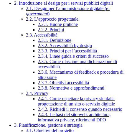
2. Introduzione al design per i servizi pubblici digitali
2.1. Design per l’amministrazione digitale (
e-
government
)
2.2. L’approccio progettuale
2.2.1. Buone pratiche
2.2.2. Principi
2.3. Accessibilità
2.3.1. Definizione
2.3.2. Accessibilità by design
2.3.3. Principi per l’accessibilità
2.3.4. Linee guida e criteri di successo
2.3.5. Come rilasciare una dichiarazione di
accessibilità
2.3.6. Meccanismo di feedback e procedura di
attuazione
2.3.7. Obiettivi accessibilità
2.3.8. Normativa e approfondimenti
2.4. Privacy
2.4.1. Come rispettare la privacy sin dalla
progettazione di un sito o servizio digitale
2.4.2. Richiedi il consenso quando necessario
2.4.3. Le basi del sito web: architettura,
informativa privacy, riferimenti DPO
3. Pianificazione, gestione e strategia
3.1. Obiettivi del progetto