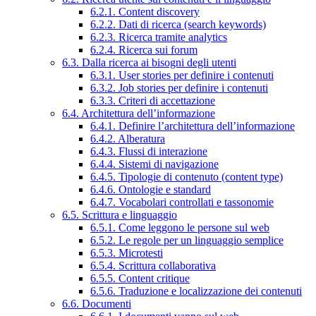
6.2.1. Content discovery
6.2.2. Dati di ricerca (search keywords)
6.2.3. Ricerca tramite analytics
6.2.4. Ricerca sui forum
6.3. Dalla ricerca ai bisogni degli utenti
6.3.1. User stories per definire i contenuti
6.3.2. Job stories per definire i contenuti
6.3.3. Criteri di accettazione
6.4. Architettura dell’informazione
6.4.1. Definire l’architettura dell’informazione
6.4.2. Alberatura
6.4.3. Flussi di interazione
6.4.4. Sistemi di navigazione
6.4.5. Tipologie di contenuto (content type)
6.4.6. Ontologie e standard
6.4.7. Vocabolari controllati e tassonomie
6.5. Scrittura e linguaggio
6.5.1. Come leggono le persone sul web
6.5.2. Le regole per un linguaggio semplice
6.5.3. Microtesti
6.5.4. Scrittura collaborativa
6.5.5. Content critique
6.5.6. Traduzione e localizzazione dei contenuti
6.6. Documenti