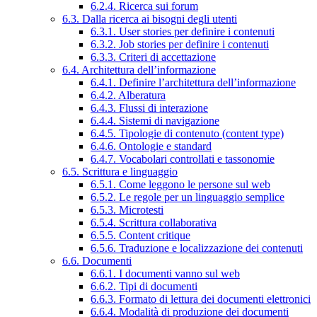
6.2.4. Ricerca sui forum
6.3. Dalla ricerca ai bisogni degli utenti
6.3.1. User stories per definire i contenuti
6.3.2. Job stories per definire i contenuti
6.3.3. Criteri di accettazione
6.4. Architettura dell’informazione
6.4.1. Definire l’architettura dell’informazione
6.4.2. Alberatura
6.4.3. Flussi di interazione
6.4.4. Sistemi di navigazione
6.4.5. Tipologie di contenuto (content type)
6.4.6. Ontologie e standard
6.4.7. Vocabolari controllati e tassonomie
6.5. Scrittura e linguaggio
6.5.1. Come leggono le persone sul web
6.5.2. Le regole per un linguaggio semplice
6.5.3. Microtesti
6.5.4. Scrittura collaborativa
6.5.5. Content critique
6.5.6. Traduzione e localizzazione dei contenuti
6.6. Documenti
6.6.1. I documenti vanno sul web
6.6.2. Tipi di documenti
6.6.3. Formato di lettura dei documenti elettronici
6.6.4. Modalità di produzione dei documenti