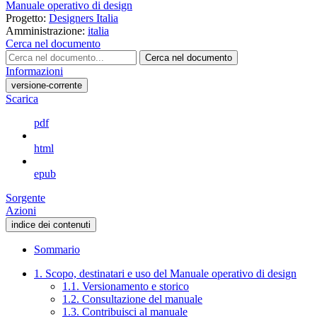
Manuale operativo di design
Progetto:
Designers Italia
Amministrazione:
italia
Cerca nel documento
Cerca nel documento
Informazioni
versione-corrente
Scarica
pdf
html
epub
Sorgente
Azioni
indice dei contenuti
Sommario
1. Scopo, destinatari e uso del Manuale operativo di design
1.1. Versionamento e storico
1.2. Consultazione del manuale
1.3. Contribuisci al manuale