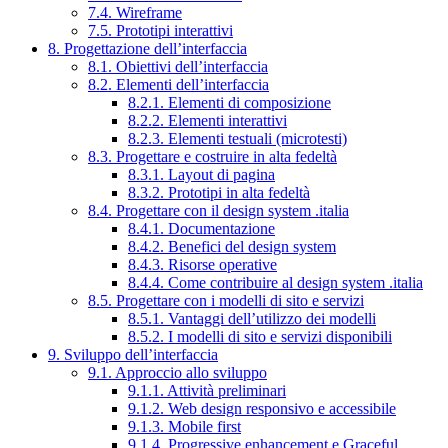
7.4. Wireframe
7.5. Prototipi interattivi
8. Progettazione dell’interfaccia
8.1. Obiettivi dell’interfaccia
8.2. Elementi dell’interfaccia
8.2.1. Elementi di composizione
8.2.2. Elementi interattivi
8.2.3. Elementi testuali (microtesti)
8.3. Progettare e costruire in alta fedeltà
8.3.1. Layout di pagina
8.3.2. Prototipi in alta fedeltà
8.4. Progettare con il design system .italia
8.4.1. Documentazione
8.4.2. Benefici del design system
8.4.3. Risorse operative
8.4.4. Come contribuire al design system .italia
8.5. Progettare con i modelli di sito e servizi
8.5.1. Vantaggi dell’utilizzo dei modelli
8.5.2. I modelli di sito e servizi disponibili
9. Sviluppo dell’interfaccia
9.1. Approccio allo sviluppo
9.1.1. Attività preliminari
9.1.2. Web design responsivo e accessibile
9.1.3. Mobile first
9.1.4. Progressive enhancement e Graceful