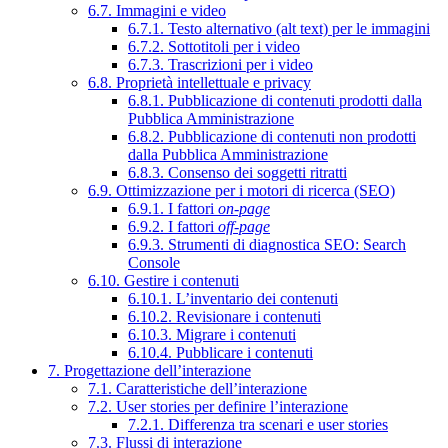
6.7. Immagini e video
6.7.1. Testo alternativo (alt text) per le immagini
6.7.2. Sottotitoli per i video
6.7.3. Trascrizioni per i video
6.8. Proprietà intellettuale e privacy
6.8.1. Pubblicazione di contenuti prodotti dalla
Pubblica Amministrazione
6.8.2. Pubblicazione di contenuti non prodotti
dalla Pubblica Amministrazione
6.8.3. Consenso dei soggetti ritratti
6.9. Ottimizzazione per i motori di ricerca (SEO)
6.9.1. I fattori
on-page
6.9.2. I fattori
off-page
6.9.3. Strumenti di diagnostica SEO: Search
Console
6.10. Gestire i contenuti
6.10.1. L’inventario dei contenuti
6.10.2. Revisionare i contenuti
6.10.3. Migrare i contenuti
6.10.4. Pubblicare i contenuti
7. Progettazione dell’interazione
7.1. Caratteristiche dell’interazione
7.2. User stories per definire l’interazione
7.2.1. Differenza tra scenari e user stories
7.3. Flussi di interazione