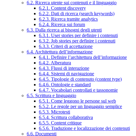
6.2. Ricerca utente sui contenuti e il linguaggio
6.2.1. Content discovery
6.2.2. Dati di ricerca (search keywords)
6.2.3. Ricerca tramite analytics
6.2.4. Ricerca sui forum
6.3. Dalla ricerca ai bisogni degli utenti
6.3.1. User stories per definire i contenuti
6.3.2. Job stories per definire i contenuti
6.3.3. Criteri di accettazione
6.4. Architettura dell’informazione
6.4.1. Definire l’architettura dell’informazione
6.4.2. Alberatura
6.4.3. Flussi di interazione
6.4.4. Sistemi di navigazione
6.4.5. Tipologie di contenuto (content type)
6.4.6. Ontologie e standard
6.4.7. Vocabolari controllati e tassonomie
6.5. Scrittura e linguaggio
6.5.1. Come leggono le persone sul web
6.5.2. Le regole per un linguaggio semplice
6.5.3. Microtesti
6.5.4. Scrittura collaborativa
6.5.5. Content critique
6.5.6. Traduzione e localizzazione dei contenuti
6.6. Documenti