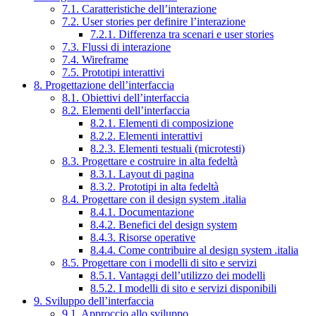
7.1. Caratteristiche dell’interazione
7.2. User stories per definire l’interazione
7.2.1. Differenza tra scenari e user stories
7.3. Flussi di interazione
7.4. Wireframe
7.5. Prototipi interattivi
8. Progettazione dell’interfaccia
8.1. Obiettivi dell’interfaccia
8.2. Elementi dell’interfaccia
8.2.1. Elementi di composizione
8.2.2. Elementi interattivi
8.2.3. Elementi testuali (microtesti)
8.3. Progettare e costruire in alta fedeltà
8.3.1. Layout di pagina
8.3.2. Prototipi in alta fedeltà
8.4. Progettare con il design system .italia
8.4.1. Documentazione
8.4.2. Benefici del design system
8.4.3. Risorse operative
8.4.4. Come contribuire al design system .italia
8.5. Progettare con i modelli di sito e servizi
8.5.1. Vantaggi dell’utilizzo dei modelli
8.5.2. I modelli di sito e servizi disponibili
9. Sviluppo dell’interfaccia
9.1. Approccio allo sviluppo