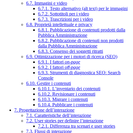
6.7. Immagini e video
6.7.1. Testo alternativo (alt text) per le immagini
6.7.2. Sottotitoli per i video
6.7.3. Trascrizioni per i video
6.8. Proprietà intellettuale e privacy
6.8.1. Pubblicazione di contenuti prodotti dalla
Pubblica Amministrazione
6.8.2. Pubblicazione di contenuti non prodotti
dalla Pubblica Amministrazione
6.8.3. Consenso dei soggetti ritratti
6.9. Ottimizzazione per i motori di ricerca (SEO)
6.9.1. I fattori
on-page
6.9.2. I fattori
off-page
6.9.3. Strumenti di diagnostica SEO: Search
Console
6.10. Gestire i contenuti
6.10.1. L’inventario dei contenuti
6.10.2. Revisionare i contenuti
6.10.3. Migrare i contenuti
6.10.4. Pubblicare i contenuti
7. Progettazione dell’interazione
7.1. Caratteristiche dell’interazione
7.2. User stories per definire l’interazione
7.2.1. Differenza tra scenari e user stories
7.3. Flussi di interazione