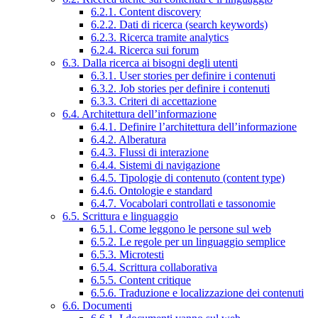
6.2.1. Content discovery
6.2.2. Dati di ricerca (search keywords)
6.2.3. Ricerca tramite analytics
6.2.4. Ricerca sui forum
6.3. Dalla ricerca ai bisogni degli utenti
6.3.1. User stories per definire i contenuti
6.3.2. Job stories per definire i contenuti
6.3.3. Criteri di accettazione
6.4. Architettura dell’informazione
6.4.1. Definire l’architettura dell’informazione
6.4.2. Alberatura
6.4.3. Flussi di interazione
6.4.4. Sistemi di navigazione
6.4.5. Tipologie di contenuto (content type)
6.4.6. Ontologie e standard
6.4.7. Vocabolari controllati e tassonomie
6.5. Scrittura e linguaggio
6.5.1. Come leggono le persone sul web
6.5.2. Le regole per un linguaggio semplice
6.5.3. Microtesti
6.5.4. Scrittura collaborativa
6.5.5. Content critique
6.5.6. Traduzione e localizzazione dei contenuti
6.6. Documenti