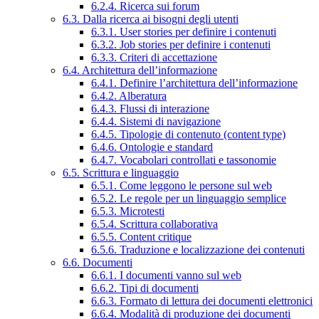
6.2.4. Ricerca sui forum
6.3. Dalla ricerca ai bisogni degli utenti
6.3.1. User stories per definire i contenuti
6.3.2. Job stories per definire i contenuti
6.3.3. Criteri di accettazione
6.4. Architettura dell’informazione
6.4.1. Definire l’architettura dell’informazione
6.4.2. Alberatura
6.4.3. Flussi di interazione
6.4.4. Sistemi di navigazione
6.4.5. Tipologie di contenuto (content type)
6.4.6. Ontologie e standard
6.4.7. Vocabolari controllati e tassonomie
6.5. Scrittura e linguaggio
6.5.1. Come leggono le persone sul web
6.5.2. Le regole per un linguaggio semplice
6.5.3. Microtesti
6.5.4. Scrittura collaborativa
6.5.5. Content critique
6.5.6. Traduzione e localizzazione dei contenuti
6.6. Documenti
6.6.1. I documenti vanno sul web
6.6.2. Tipi di documenti
6.6.3. Formato di lettura dei documenti elettronici
6.6.4. Modalità di produzione dei documenti