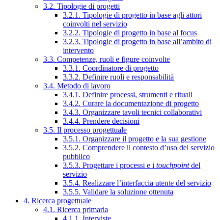
3.2. Tipologie di progetti
3.2.1. Tipologie di progetto in base agli attori
coinvolti nel servizio
3.2.2. Tipologie di progetto in base al focus
3.2.3. Tipologie di progetto in base all’ambito di
intervento
3.3. Competenze, ruoli e figure coinvolte
3.3.1. Coordinatore di progetto
3.3.2. Definire ruoli e responsabilità
3.4. Metodo di lavoro
3.4.1. Definire processi, strumenti e rituali
3.4.2. Curare la documentazione di progetto
3.4.3. Organizzare tavoli tecnici collaborativi
3.4.4. Prendere decisioni
3.5. Il processo progettuale
3.5.1. Organizzare il progetto e la sua gestione
3.5.2. Comprendere il contesto d’uso del servizio
pubblico
3.5.3. Progettare i processi e i
touchpoint
del
servizio
3.5.4. Realizzare l’interfaccia utente del servizio
3.5.5. Validare la soluzione ottenuta
4. Ricerca progettuale
4.1. Ricerca primaria
4.1.1. Interviste