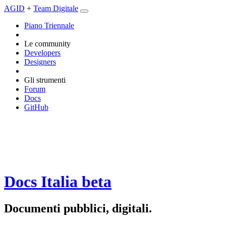
AGID
+
Team Digitale
Piano Triennale
Le community
Developers
Designers
Gli strumenti
Forum
Docs
GitHub
Docs Italia
beta
Documenti pubblici, digitali.