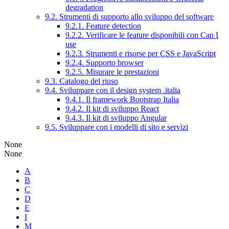
degradation
9.2. Strumenti di supporto allo sviluppo del software
9.2.1. Feature detection
9.2.2. Verificare le feature disponibili con Can I
use
9.2.3. Strumenti e risorse per CSS e JavaScript
9.2.4. Supporto browser
9.2.5. Misurare le prestazioni
9.3. Catalogo del riuso
9.4. Sviluppare con il design system .italia
9.4.1. Il framework Bootstrap Italia
9.4.2. Il kit di sviluppo React
9.4.3. Il kit di sviluppo Angular
9.5. Sviluppare con i modelli di sito e servizi
None
None
A
B
C
D
E
I
M