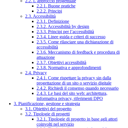
2.2. L’approccio progettuale
2.2.1. Buone pratiche
2.2.2. Principi
2.3. Accessibilità
2.3.1. Definizione
2.3.2. Accessibilità by design
2.3.3. Principi per l’accessibilità
2.3.4. Linee guida e criteri di successo
2.3.5. Come rilasciare una dichiarazione di
accessibilità
2.3.6. Meccanismo di feedback e procedura di
attuazione
2.3.7. Obiettivi accessibilità
2.3.8. Normativa e approfondimenti
2.4. Privacy
2.4.1. Come rispettare la privacy sin dalla
progettazione di un sito o servizio digitale
2.4.2. Richiedi il consenso quando necessario
2.4.3. Le basi del sito web: architettura,
informativa privacy, riferimenti DPO
3. Pianificazione, gestione e strategia
3.1. Obiettivi del progetto
3.2. Tipologie di progetti
3.2.1. Tipologie di progetto in base agli attori
coinvolti nel servizio