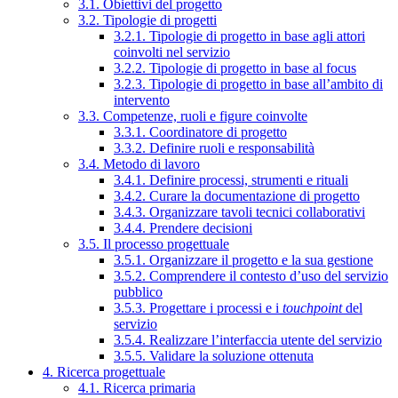
3.1. Obiettivi del progetto
3.2. Tipologie di progetti
3.2.1. Tipologie di progetto in base agli attori
coinvolti nel servizio
3.2.2. Tipologie di progetto in base al focus
3.2.3. Tipologie di progetto in base all’ambito di
intervento
3.3. Competenze, ruoli e figure coinvolte
3.3.1. Coordinatore di progetto
3.3.2. Definire ruoli e responsabilità
3.4. Metodo di lavoro
3.4.1. Definire processi, strumenti e rituali
3.4.2. Curare la documentazione di progetto
3.4.3. Organizzare tavoli tecnici collaborativi
3.4.4. Prendere decisioni
3.5. Il processo progettuale
3.5.1. Organizzare il progetto e la sua gestione
3.5.2. Comprendere il contesto d’uso del servizio
pubblico
3.5.3. Progettare i processi e i
touchpoint
del
servizio
3.5.4. Realizzare l’interfaccia utente del servizio
3.5.5. Validare la soluzione ottenuta
4. Ricerca progettuale
4.1. Ricerca primaria