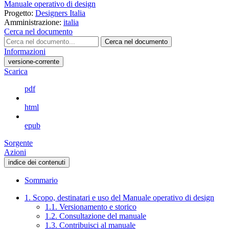
Manuale operativo di design
Progetto:
Designers Italia
Amministrazione:
italia
Cerca nel documento
Cerca nel documento
Informazioni
versione-corrente
Scarica
pdf
html
epub
Sorgente
Azioni
indice dei contenuti
Sommario
1. Scopo, destinatari e uso del Manuale operativo di design
1.1. Versionamento e storico
1.2. Consultazione del manuale
1.3. Contribuisci al manuale