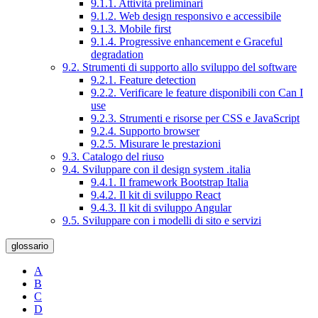
9.1.1. Attività preliminari
9.1.2. Web design responsivo e accessibile
9.1.3. Mobile first
9.1.4. Progressive enhancement e Graceful
degradation
9.2. Strumenti di supporto allo sviluppo del software
9.2.1. Feature detection
9.2.2. Verificare le feature disponibili con Can I
use
9.2.3. Strumenti e risorse per CSS e JavaScript
9.2.4. Supporto browser
9.2.5. Misurare le prestazioni
9.3. Catalogo del riuso
9.4. Sviluppare con il design system .italia
9.4.1. Il framework Bootstrap Italia
9.4.2. Il kit di sviluppo React
9.4.3. Il kit di sviluppo Angular
9.5. Sviluppare con i modelli di sito e servizi
glossario
A
B
C
D