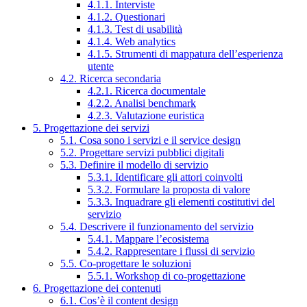
4.1.1. Interviste
4.1.2. Questionari
4.1.3. Test di usabilità
4.1.4. Web analytics
4.1.5. Strumenti di mappatura dell’esperienza
utente
4.2. Ricerca secondaria
4.2.1. Ricerca documentale
4.2.2. Analisi benchmark
4.2.3. Valutazione euristica
5. Progettazione dei servizi
5.1. Cosa sono i servizi e il service design
5.2. Progettare servizi pubblici digitali
5.3. Definire il modello di servizio
5.3.1. Identificare gli attori coinvolti
5.3.2. Formulare la proposta di valore
5.3.3. Inquadrare gli elementi costitutivi del
servizio
5.4. Descrivere il funzionamento del servizio
5.4.1. Mappare l’ecosistema
5.4.2. Rappresentare i flussi di servizio
5.5. Co-progettare le soluzioni
5.5.1. Workshop di co-progettazione
6. Progettazione dei contenuti
6.1. Cos’è il content design