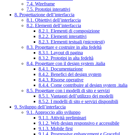
7.4. Wireframe
7.5. Prototipi interattivi
8. Progettazione dell’interfaccia
8.1. Obiettivi dell’interfaccia
8.2. Elementi dell’interfaccia
8.2.1. Elementi di composizione
8.2.2. Elementi interattivi
8.2.3. Elementi testuali (microtesti)
8.3. Progettare e costruire in alta fedeltà
8.3.1. Layout di pagina
8.3.2. Prototipi in alta fedeltà
8.4. Progettare con il design system .italia
8.4.1. Documentazione
8.4.2. Benefici del design system
8.4.3. Risorse operative
8.4.4. Come contribuire al design system .italia
8.5. Progettare con i modelli di sito e servizi
8.5.1. Vantaggi dell’utilizzo dei modelli
8.5.2. I modelli di sito e servizi disponibili
9. Sviluppo dell’interfaccia
9.1. Approccio allo sviluppo
9.1.1. Attività preliminari
9.1.2. Web design responsivo e accessibile
9.1.3. Mobile first
9.1.4. Progressive enhancement e Graceful