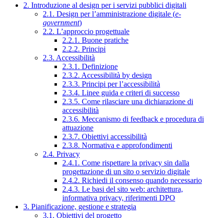
2. Introduzione al design per i servizi pubblici digitali
2.1. Design per l’amministrazione digitale (
e-
government
)
2.2. L’approccio progettuale
2.2.1. Buone pratiche
2.2.2. Principi
2.3. Accessibilità
2.3.1. Definizione
2.3.2. Accessibilità by design
2.3.3. Principi per l’accessibilità
2.3.4. Linee guida e criteri di successo
2.3.5. Come rilasciare una dichiarazione di
accessibilità
2.3.6. Meccanismo di feedback e procedura di
attuazione
2.3.7. Obiettivi accessibilità
2.3.8. Normativa e approfondimenti
2.4. Privacy
2.4.1. Come rispettare la privacy sin dalla
progettazione di un sito o servizio digitale
2.4.2. Richiedi il consenso quando necessario
2.4.3. Le basi del sito web: architettura,
informativa privacy, riferimenti DPO
3. Pianificazione, gestione e strategia
3.1. Obiettivi del progetto