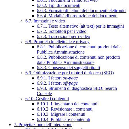
6.6.1. I documenti vanno sul web
6.6.2. Tipi di documenti
6.6.3. Formato di lettura dei documenti elettronici
6.6.4. Modalità di produzione dei documenti
6.7. Immagini e video
6.7.1. Testo alternativo (alt text) per le immagini
6.7.2. Sottotitoli per i video
6.7.3. Trascrizioni per i video
6.8. Proprietà intellettuale e privacy
6.8.1. Pubblicazione di contenuti prodotti dalla
Pubblica Amministrazione
6.8.2. Pubblicazione di contenuti non prodotti
dalla Pubblica Amministrazione
6.8.3. Consenso dei soggetti ritratti
6.9. Ottimizzazione per i motori di ricerca (SEO)
6.9.1. I fattori
on-page
6.9.2. I fattori
off-page
6.9.3. Strumenti di diagnostica SEO: Search
Console
6.10. Gestire i contenuti
6.10.1. L’inventario dei contenuti
6.10.2. Revisionare i contenuti
6.10.3. Migrare i contenuti
6.10.4. Pubblicare i contenuti
7. Progettazione dell’interazione