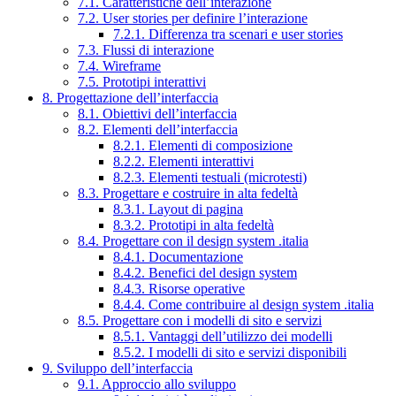
7.1. Caratteristiche dell’interazione
7.2. User stories per definire l’interazione
7.2.1. Differenza tra scenari e user stories
7.3. Flussi di interazione
7.4. Wireframe
7.5. Prototipi interattivi
8. Progettazione dell’interfaccia
8.1. Obiettivi dell’interfaccia
8.2. Elementi dell’interfaccia
8.2.1. Elementi di composizione
8.2.2. Elementi interattivi
8.2.3. Elementi testuali (microtesti)
8.3. Progettare e costruire in alta fedeltà
8.3.1. Layout di pagina
8.3.2. Prototipi in alta fedeltà
8.4. Progettare con il design system .italia
8.4.1. Documentazione
8.4.2. Benefici del design system
8.4.3. Risorse operative
8.4.4. Come contribuire al design system .italia
8.5. Progettare con i modelli di sito e servizi
8.5.1. Vantaggi dell’utilizzo dei modelli
8.5.2. I modelli di sito e servizi disponibili
9. Sviluppo dell’interfaccia
9.1. Approccio allo sviluppo