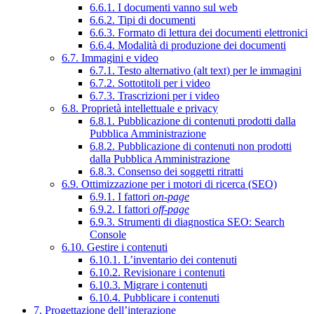
6.6.1. I documenti vanno sul web
6.6.2. Tipi di documenti
6.6.3. Formato di lettura dei documenti elettronici
6.6.4. Modalità di produzione dei documenti
6.7. Immagini e video
6.7.1. Testo alternativo (alt text) per le immagini
6.7.2. Sottotitoli per i video
6.7.3. Trascrizioni per i video
6.8. Proprietà intellettuale e privacy
6.8.1. Pubblicazione di contenuti prodotti dalla
Pubblica Amministrazione
6.8.2. Pubblicazione di contenuti non prodotti
dalla Pubblica Amministrazione
6.8.3. Consenso dei soggetti ritratti
6.9. Ottimizzazione per i motori di ricerca (SEO)
6.9.1. I fattori
on-page
6.9.2. I fattori
off-page
6.9.3. Strumenti di diagnostica SEO: Search
Console
6.10. Gestire i contenuti
6.10.1. L’inventario dei contenuti
6.10.2. Revisionare i contenuti
6.10.3. Migrare i contenuti
6.10.4. Pubblicare i contenuti
7. Progettazione dell’interazione