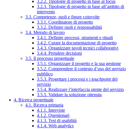
3.2.2. Tipologie di progetto in base al focus
3.2.3. Tipologie di progetto in base all’ambito di
intervento
3.3. Competenze, ruoli e figure coinvolte
3.3.1. Coordinatore di progetto
3.3.2. Definire ruoli e responsabilità
3.4. Metodo di lavoro
3.4.1. Definire processi, strumenti e rituali
3.4.2. Curare la documentazione di progetto
3.4.3. Organizzare tavoli tecnici collaborativi
3.4.4. Prendere decisioni
3.5. Il processo progettuale
3.5.1. Organizzare il progetto e la sua gestione
3.5.2. Comprendere il contesto d’uso del servizio
pubblico
3.5.3. Progettare i processi e i
touchpoint
del
servizio
3.5.4. Realizzare l’interfaccia utente del servizio
3.5.5. Validare la soluzione ottenuta
4. Ricerca progettuale
4.1. Ricerca primaria
4.1.1. Interviste
4.1.2. Questionari
4.1.3. Test di usabilità
4.1.4. Web analytics