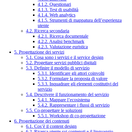
4.1.2. Questionari
4.1.3. Test di usabilità
4.1.4. Web analytics
4.1.5. Strumenti di mappatura dell’esperienza
utente
4.2. Ricerca secondaria
4.2.1. Ricerca documentale
4.2.2. Analisi benchmark
4.2.3. Valutazione euristica
5. Progettazione dei servizi
5.1. Cosa sono i servizi e il service design
5.2. Progettare servizi pubblici digitali
5.3. Definire il modello di servizio
5.3.1. Identificare gli attori coinvolti
5.3.2. Formulare la proposta di valore
5.3.3. Inquadrare gli elementi costitutivi del
servizio
5.4. Descrivere il funzionamento del servizio
5.4.1. Mappare l’ecosistema
5.4.2. Rappresentare i flussi di servizio
5.5. Co-progettare le soluzioni
5.5.1. Workshop di co-progettazione
6. Progettazione dei contenuti
6.1. Cos’è il content design
6.2. Ricerca utente sui contenuti e il linguaggio