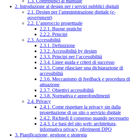
1.3. Contribuisci al manuale
2. Introduzione al design per i servizi pubblici digitali
2.1. Design per l’amministrazione digitale (
e-
government
)
2.2. L’approccio progettuale
2.2.1. Buone pratiche
2.2.2. Principi
2.3. Accessibilità
2.3.1. Definizione
2.3.2. Accessibilità by design
2.3.3. Principi per l’accessibilità
2.3.4. Linee guida e criteri di successo
2.3.5. Come rilasciare una dichiarazione di
accessibilità
2.3.6. Meccanismo di feedback e procedura di
attuazione
2.3.7. Obiettivi accessibilità
2.3.8. Normativa e approfondimenti
2.4. Privacy
2.4.1. Come rispettare la privacy sin dalla
progettazione di un sito o servizio digitale
2.4.2. Richiedi il consenso quando necessario
2.4.3. Le basi del sito web: architettura,
informativa privacy, riferimenti DPO
3. Pianificazione, gestione e strategia