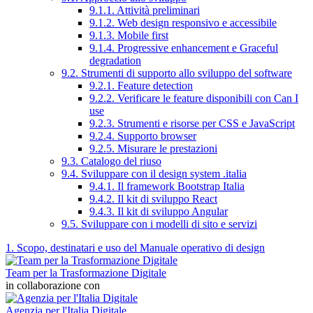
9.1.1. Attività preliminari
9.1.2. Web design responsivo e accessibile
9.1.3. Mobile first
9.1.4. Progressive enhancement e Graceful
degradation
9.2. Strumenti di supporto allo sviluppo del software
9.2.1. Feature detection
9.2.2. Verificare le feature disponibili con Can I
use
9.2.3. Strumenti e risorse per CSS e JavaScript
9.2.4. Supporto browser
9.2.5. Misurare le prestazioni
9.3. Catalogo del riuso
9.4. Sviluppare con il design system .italia
9.4.1. Il framework Bootstrap Italia
9.4.2. Il kit di sviluppo React
9.4.3. Il kit di sviluppo Angular
9.5. Sviluppare con i modelli di sito e servizi
1. Scopo, destinatari e uso del Manuale operativo di design
Team per la Trasformazione Digitale
in collaborazione con
Agenzia per l'Italia Digitale