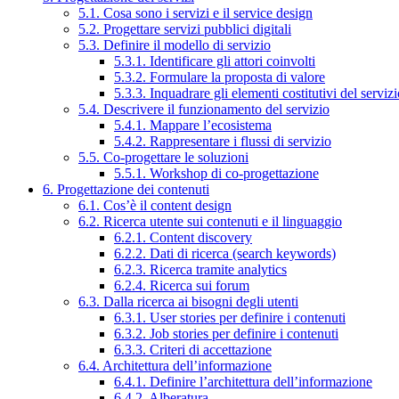
5.1. Cosa sono i servizi e il service design
5.2. Progettare servizi pubblici digitali
5.3. Definire il modello di servizio
5.3.1. Identificare gli attori coinvolti
5.3.2. Formulare la proposta di valore
5.3.3. Inquadrare gli elementi costitutivi del serviz
5.4. Descrivere il funzionamento del servizio
5.4.1. Mappare l’ecosistema
5.4.2. Rappresentare i flussi di servizio
5.5. Co-progettare le soluzioni
5.5.1. Workshop di co-progettazione
6. Progettazione dei contenuti
6.1. Cos’è il content design
6.2. Ricerca utente sui contenuti e il linguaggio
6.2.1. Content discovery
6.2.2. Dati di ricerca (search keywords)
6.2.3. Ricerca tramite analytics
6.2.4. Ricerca sui forum
6.3. Dalla ricerca ai bisogni degli utenti
6.3.1. User stories per definire i contenuti
6.3.2. Job stories per definire i contenuti
6.3.3. Criteri di accettazione
6.4. Architettura dell’informazione
6.4.1. Definire l’architettura dell’informazione
6.4.2. Alberatura