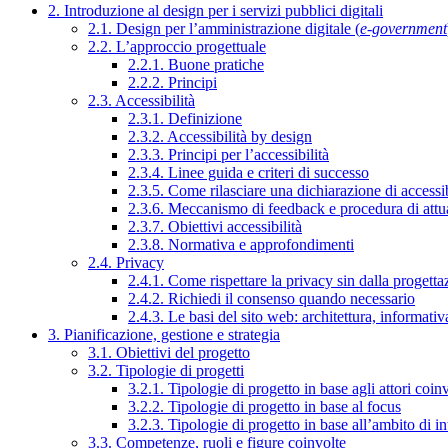
2. Introduzione al design per i servizi pubblici digitali
2.1. Design per l’amministrazione digitale (
e-government
2.2. L’approccio progettuale
2.2.1. Buone pratiche
2.2.2. Principi
2.3. Accessibilità
2.3.1. Definizione
2.3.2. Accessibilità by design
2.3.3. Principi per l’accessibilità
2.3.4. Linee guida e criteri di successo
2.3.5. Come rilasciare una dichiarazione di accessib
2.3.6. Meccanismo di feedback e procedura di attu
2.3.7. Obiettivi accessibilità
2.3.8. Normativa e approfondimenti
2.4. Privacy
2.4.1. Come rispettare la privacy sin dalla progettaz
2.4.2. Richiedi il consenso quando necessario
2.4.3. Le basi del sito web: architettura, informati
3. Pianificazione, gestione e strategia
3.1. Obiettivi del progetto
3.2. Tipologie di progetti
3.2.1. Tipologie di progetto in base agli attori coinv
3.2.2. Tipologie di progetto in base al focus
3.2.3. Tipologie di progetto in base all’ambito di i
3.3. Competenze, ruoli e figure coinvolte