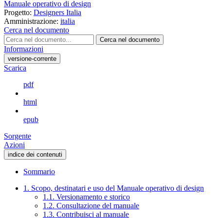
Manuale operativo di design
Progetto:
Designers Italia
Amministrazione:
italia
Cerca nel documento
Cerca nel documento
Informazioni
versione-corrente
Scarica
pdf
html
epub
Sorgente
Azioni
indice dei contenuti
Sommario
1. Scopo, destinatari e uso del Manuale operativo di design
1.1. Versionamento e storico
1.2. Consultazione del manuale
1.3. Contribuisci al manuale