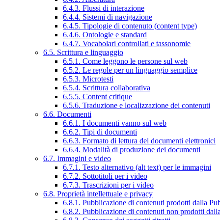
6.4.3. Flussi di interazione
6.4.4. Sistemi di navigazione
6.4.5. Tipologie di contenuto (content type)
6.4.6. Ontologie e standard
6.4.7. Vocabolari controllati e tassonomie
6.5. Scrittura e linguaggio
6.5.1. Come leggono le persone sul web
6.5.2. Le regole per un linguaggio semplice
6.5.3. Microtesti
6.5.4. Scrittura collaborativa
6.5.5. Content critique
6.5.6. Traduzione e localizzazione dei contenuti
6.6. Documenti
6.6.1. I documenti vanno sul web
6.6.2. Tipi di documenti
6.6.3. Formato di lettura dei documenti elettronici
6.6.4. Modalità di produzione dei documenti
6.7. Immagini e video
6.7.1. Testo alternativo (alt text) per le immagini
6.7.2. Sottotitoli per i video
6.7.3. Trascrizioni per i video
6.8. Proprietà intellettuale e privacy
6.8.1. Pubblicazione di contenuti prodotti dalla P
6.8.2. Pubblicazione di contenuti non prodotti dal