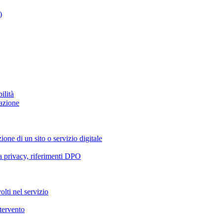
)
ilità
azione
ione di un sito o servizio digitale
va privacy, riferimenti DPO
olti nel servizio
ntervento