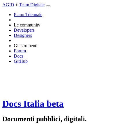
AGID
+
Team Digitale
Piano Triennale
Le community
Developers
Designers
Gli strumenti
Forum
Docs
GitHub
Docs Italia
beta
Documenti pubblici, digitali.