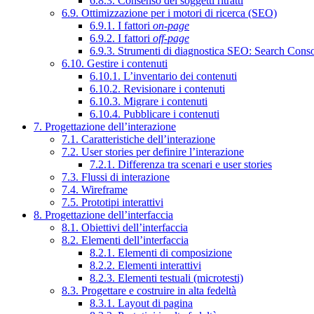
6.8.3. Consenso dei soggetti ritratti
6.9. Ottimizzazione per i motori di ricerca (SEO)
6.9.1. I fattori
on-page
6.9.2. I fattori
off-page
6.9.3. Strumenti di diagnostica SEO: Search Cons
6.10. Gestire i contenuti
6.10.1. L’inventario dei contenuti
6.10.2. Revisionare i contenuti
6.10.3. Migrare i contenuti
6.10.4. Pubblicare i contenuti
7. Progettazione dell’interazione
7.1. Caratteristiche dell’interazione
7.2. User stories per definire l’interazione
7.2.1. Differenza tra scenari e user stories
7.3. Flussi di interazione
7.4. Wireframe
7.5. Prototipi interattivi
8. Progettazione dell’interfaccia
8.1. Obiettivi dell’interfaccia
8.2. Elementi dell’interfaccia
8.2.1. Elementi di composizione
8.2.2. Elementi interattivi
8.2.3. Elementi testuali (microtesti)
8.3. Progettare e costruire in alta fedeltà
8.3.1. Layout di pagina