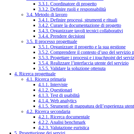
3.3.1. Coordinatore di progetto
3.3.2. Definire ruoli e responsabilità
3.4. Metodo di lavoro
3.4.1. Definire processi, strumenti e rituali
3.4.2. Curare la documentazione di progetto
3.4.3. Organizzare tavoli tecnici collaborativi
3.4.4. Prendere decisioni
3.5. Il processo progettuale
3.5.1. Organizzare il progetto e la sua gestione
3.5.2. Comprendere il contesto d’uso del servizio 
3.5.3. Progettare i processi e i
touchpoint
del servi
3.5.4. Realizzare l’interfaccia utente del servizio
3.5.5. Validare la soluzione ottenuta
4. Ricerca progettuale
4.1. Ricerca primaria
4.1.1. Interviste
4.1.2. Questionari
4.1.3. Test di usabilità
4.1.4. Web analytics
4.1.5. Strumenti di mappatura dell’esperienza uten
4.2. Ricerca secondaria
4.2.1. Ricerca documentale
4.2.2. Analisi benchmark
4.2.3. Valutazione euristica
5. Progettazione dei servizi