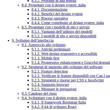
8.3.2. Prototipi in alta fedeltà
8.4. Progettare con il design system .italia
8.4.1. Documentazione
8.4.2. Benefici del design system
8.4.3. Risorse operative
8.4.4. Come contribuire al design system .italia
8.5. Progettare con i modelli di sito e servizi
8.5.1. Vantaggi dell’utilizzo dei modelli
8.5.2. I modelli di sito e servizi disponibili
9. Sviluppo dell’interfaccia
9.1. Approccio allo sviluppo
9.1.1. Attività preliminari
9.1.2. Web design responsivo e accessibile
9.1.3. Mobile first
9.1.4. Progressive enhancement e Graceful degrad
9.2. Strumenti di supporto allo sviluppo del software
9.2.1. Feature detection
9.2.2. Verificare le feature disponibili con Can I us
9.2.3. Strumenti e risorse per CSS e JavaScript
9.2.4. Supporto browser
9.2.5. Misurare le prestazioni
9.3. Catalogo del riuso
9.4. Sviluppare con il design system .italia
9.4.1. Il framework Bootstrap Italia
9.4.2. Il kit di sviluppo React