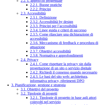
2.2. L’approccio progettuale
2.2.1. Buone pratiche
2.2.2. Principi
2.3. Accessibilità
2.3.1. Definizione
2.3.2. Accessibilità by design
2.3.3. Principi per l’accessibilità
2.3.4. Linee guida e criteri di successo
2.3.5. Come rilasciare una dichiarazione di
accessibilità
2.3.6. Meccanismo di feedback e procedura di
attuazione
2.3.7. Obiettivi accessibilità
2.3.8. Normativa e approfondimenti
2.4. Privacy
2.4.1. Come rispettare la privacy sin dalla
progettazione di un sito o servizio digitale
2.4.2. Richiedi il consenso quando necessario
2.4.3. Le basi del sito web: architettura,
informativa privacy, riferimenti DPO
3. Pianificazione, gestione e strategia
3.1. Obiettivi del progetto
3.2. Tipologie di progetti
3.2.1. Tipologie di progetto in base agli attori
coinvolti nel servizio