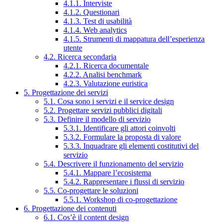
4.1.1. Interviste
4.1.2. Questionari
4.1.3. Test di usabilità
4.1.4. Web analytics
4.1.5. Strumenti di mappatura dell’esperienza
utente
4.2. Ricerca secondaria
4.2.1. Ricerca documentale
4.2.2. Analisi benchmark
4.2.3. Valutazione euristica
5. Progettazione dei servizi
5.1. Cosa sono i servizi e il service design
5.2. Progettare servizi pubblici digitali
5.3. Definire il modello di servizio
5.3.1. Identificare gli attori coinvolti
5.3.2. Formulare la proposta di valore
5.3.3. Inquadrare gli elementi costitutivi del
servizio
5.4. Descrivere il funzionamento del servizio
5.4.1. Mappare l’ecosistema
5.4.2. Rappresentare i flussi di servizio
5.5. Co-progettare le soluzioni
5.5.1. Workshop di co-progettazione
6. Progettazione dei contenuti
6.1. Cos’è il content design