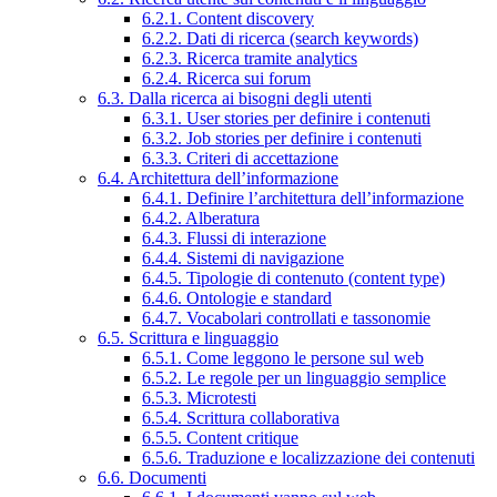
6.2.1. Content discovery
6.2.2. Dati di ricerca (search keywords)
6.2.3. Ricerca tramite analytics
6.2.4. Ricerca sui forum
6.3. Dalla ricerca ai bisogni degli utenti
6.3.1. User stories per definire i contenuti
6.3.2. Job stories per definire i contenuti
6.3.3. Criteri di accettazione
6.4. Architettura dell’informazione
6.4.1. Definire l’architettura dell’informazione
6.4.2. Alberatura
6.4.3. Flussi di interazione
6.4.4. Sistemi di navigazione
6.4.5. Tipologie di contenuto (content type)
6.4.6. Ontologie e standard
6.4.7. Vocabolari controllati e tassonomie
6.5. Scrittura e linguaggio
6.5.1. Come leggono le persone sul web
6.5.2. Le regole per un linguaggio semplice
6.5.3. Microtesti
6.5.4. Scrittura collaborativa
6.5.5. Content critique
6.5.6. Traduzione e localizzazione dei contenuti
6.6. Documenti