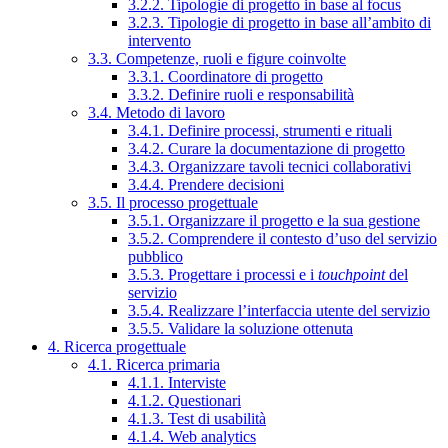
3.2.2. Tipologie di progetto in base al focus
3.2.3. Tipologie di progetto in base all’ambito di
intervento
3.3. Competenze, ruoli e figure coinvolte
3.3.1. Coordinatore di progetto
3.3.2. Definire ruoli e responsabilità
3.4. Metodo di lavoro
3.4.1. Definire processi, strumenti e rituali
3.4.2. Curare la documentazione di progetto
3.4.3. Organizzare tavoli tecnici collaborativi
3.4.4. Prendere decisioni
3.5. Il processo progettuale
3.5.1. Organizzare il progetto e la sua gestione
3.5.2. Comprendere il contesto d’uso del servizio
pubblico
3.5.3. Progettare i processi e i
touchpoint
del
servizio
3.5.4. Realizzare l’interfaccia utente del servizio
3.5.5. Validare la soluzione ottenuta
4. Ricerca progettuale
4.1. Ricerca primaria
4.1.1. Interviste
4.1.2. Questionari
4.1.3. Test di usabilità
4.1.4. Web analytics