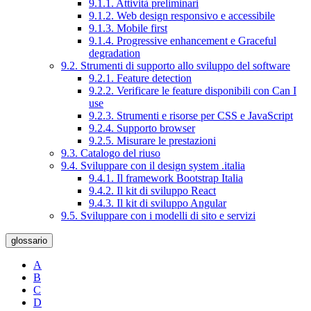
9.1.1. Attività preliminari
9.1.2. Web design responsivo e accessibile
9.1.3. Mobile first
9.1.4. Progressive enhancement e Graceful
degradation
9.2. Strumenti di supporto allo sviluppo del software
9.2.1. Feature detection
9.2.2. Verificare le feature disponibili con Can I
use
9.2.3. Strumenti e risorse per CSS e JavaScript
9.2.4. Supporto browser
9.2.5. Misurare le prestazioni
9.3. Catalogo del riuso
9.4. Sviluppare con il design system .italia
9.4.1. Il framework Bootstrap Italia
9.4.2. Il kit di sviluppo React
9.4.3. Il kit di sviluppo Angular
9.5. Sviluppare con i modelli di sito e servizi
glossario
A
B
C
D