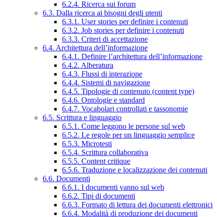
6.2.4. Ricerca sui forum
6.3. Dalla ricerca ai bisogni degli utenti
6.3.1. User stories per definire i contenuti
6.3.2. Job stories per definire i contenuti
6.3.3. Criteri di accettazione
6.4. Architettura dell’informazione
6.4.1. Definire l’architettura dell’informazione
6.4.2. Alberatura
6.4.3. Flussi di interazione
6.4.4. Sistemi di navigazione
6.4.5. Tipologie di contenuto (content type)
6.4.6. Ontologie e standard
6.4.7. Vocabolari controllati e tassonomie
6.5. Scrittura e linguaggio
6.5.1. Come leggono le persone sul web
6.5.2. Le regole per un linguaggio semplice
6.5.3. Microtesti
6.5.4. Scrittura collaborativa
6.5.5. Content critique
6.5.6. Traduzione e localizzazione dei contenuti
6.6. Documenti
6.6.1. I documenti vanno sul web
6.6.2. Tipi di documenti
6.6.3. Formato di lettura dei documenti elettronici
6.6.4. Modalità di produzione dei documenti