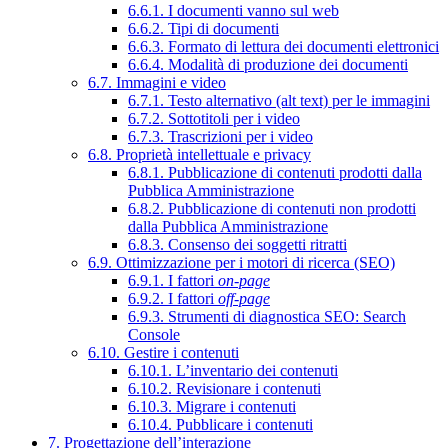
6.6.1. I documenti vanno sul web
6.6.2. Tipi di documenti
6.6.3. Formato di lettura dei documenti elettronici
6.6.4. Modalità di produzione dei documenti
6.7. Immagini e video
6.7.1. Testo alternativo (alt text) per le immagini
6.7.2. Sottotitoli per i video
6.7.3. Trascrizioni per i video
6.8. Proprietà intellettuale e privacy
6.8.1. Pubblicazione di contenuti prodotti dalla
Pubblica Amministrazione
6.8.2. Pubblicazione di contenuti non prodotti
dalla Pubblica Amministrazione
6.8.3. Consenso dei soggetti ritratti
6.9. Ottimizzazione per i motori di ricerca (SEO)
6.9.1. I fattori
on-page
6.9.2. I fattori
off-page
6.9.3. Strumenti di diagnostica SEO: Search
Console
6.10. Gestire i contenuti
6.10.1. L’inventario dei contenuti
6.10.2. Revisionare i contenuti
6.10.3. Migrare i contenuti
6.10.4. Pubblicare i contenuti
7. Progettazione dell’interazione