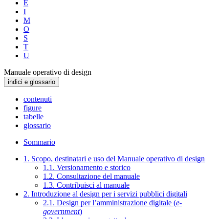
E
I
M
O
S
T
U
Manuale operativo di design
indici e glossario
contenuti
figure
tabelle
glossario
Sommario
1. Scopo, destinatari e uso del Manuale operativo di design
1.1. Versionamento e storico
1.2. Consultazione del manuale
1.3. Contribuisci al manuale
2. Introduzione al design per i servizi pubblici digitali
2.1. Design per l’amministrazione digitale (
e-
government
)