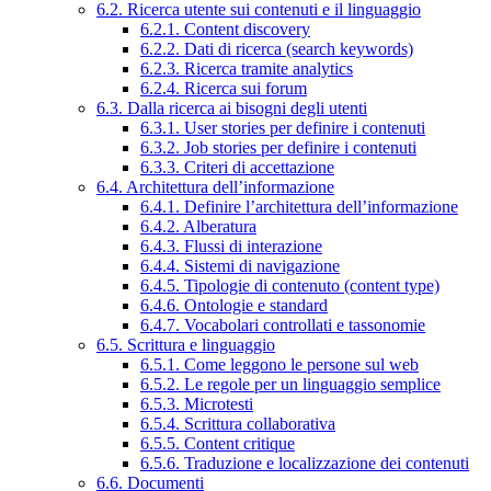
6.2. Ricerca utente sui contenuti e il linguaggio
6.2.1. Content discovery
6.2.2. Dati di ricerca (search keywords)
6.2.3. Ricerca tramite analytics
6.2.4. Ricerca sui forum
6.3. Dalla ricerca ai bisogni degli utenti
6.3.1. User stories per definire i contenuti
6.3.2. Job stories per definire i contenuti
6.3.3. Criteri di accettazione
6.4. Architettura dell’informazione
6.4.1. Definire l’architettura dell’informazione
6.4.2. Alberatura
6.4.3. Flussi di interazione
6.4.4. Sistemi di navigazione
6.4.5. Tipologie di contenuto (content type)
6.4.6. Ontologie e standard
6.4.7. Vocabolari controllati e tassonomie
6.5. Scrittura e linguaggio
6.5.1. Come leggono le persone sul web
6.5.2. Le regole per un linguaggio semplice
6.5.3. Microtesti
6.5.4. Scrittura collaborativa
6.5.5. Content critique
6.5.6. Traduzione e localizzazione dei contenuti
6.6. Documenti