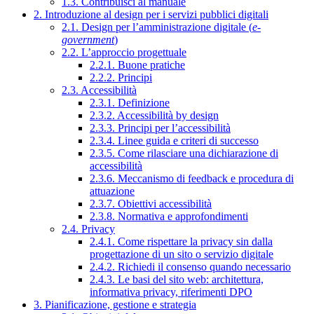
1.3. Contribuisci al manuale
2. Introduzione al design per i servizi pubblici digitali
2.1. Design per l’amministrazione digitale (
e-
government
)
2.2. L’approccio progettuale
2.2.1. Buone pratiche
2.2.2. Principi
2.3. Accessibilità
2.3.1. Definizione
2.3.2. Accessibilità by design
2.3.3. Principi per l’accessibilità
2.3.4. Linee guida e criteri di successo
2.3.5. Come rilasciare una dichiarazione di
accessibilità
2.3.6. Meccanismo di feedback e procedura di
attuazione
2.3.7. Obiettivi accessibilità
2.3.8. Normativa e approfondimenti
2.4. Privacy
2.4.1. Come rispettare la privacy sin dalla
progettazione di un sito o servizio digitale
2.4.2. Richiedi il consenso quando necessario
2.4.3. Le basi del sito web: architettura,
informativa privacy, riferimenti DPO
3. Pianificazione, gestione e strategia