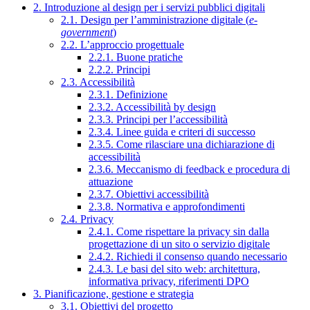
2. Introduzione al design per i servizi pubblici digitali
2.1. Design per l’amministrazione digitale (
e-
government
)
2.2. L’approccio progettuale
2.2.1. Buone pratiche
2.2.2. Principi
2.3. Accessibilità
2.3.1. Definizione
2.3.2. Accessibilità by design
2.3.3. Principi per l’accessibilità
2.3.4. Linee guida e criteri di successo
2.3.5. Come rilasciare una dichiarazione di
accessibilità
2.3.6. Meccanismo di feedback e procedura di
attuazione
2.3.7. Obiettivi accessibilità
2.3.8. Normativa e approfondimenti
2.4. Privacy
2.4.1. Come rispettare la privacy sin dalla
progettazione di un sito o servizio digitale
2.4.2. Richiedi il consenso quando necessario
2.4.3. Le basi del sito web: architettura,
informativa privacy, riferimenti DPO
3. Pianificazione, gestione e strategia
3.1. Obiettivi del progetto