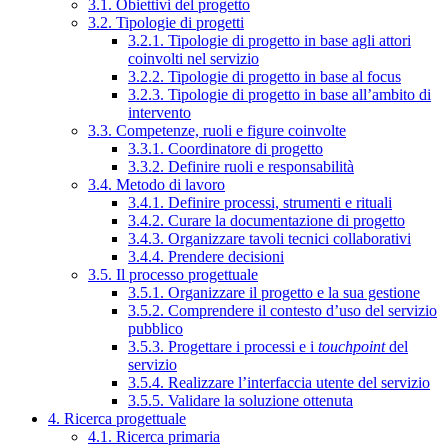
3.1. Obiettivi del progetto
3.2. Tipologie di progetti
3.2.1. Tipologie di progetto in base agli attori
coinvolti nel servizio
3.2.2. Tipologie di progetto in base al focus
3.2.3. Tipologie di progetto in base all’ambito di
intervento
3.3. Competenze, ruoli e figure coinvolte
3.3.1. Coordinatore di progetto
3.3.2. Definire ruoli e responsabilità
3.4. Metodo di lavoro
3.4.1. Definire processi, strumenti e rituali
3.4.2. Curare la documentazione di progetto
3.4.3. Organizzare tavoli tecnici collaborativi
3.4.4. Prendere decisioni
3.5. Il processo progettuale
3.5.1. Organizzare il progetto e la sua gestione
3.5.2. Comprendere il contesto d’uso del servizio
pubblico
3.5.3. Progettare i processi e i
touchpoint
del
servizio
3.5.4. Realizzare l’interfaccia utente del servizio
3.5.5. Validare la soluzione ottenuta
4. Ricerca progettuale
4.1. Ricerca primaria