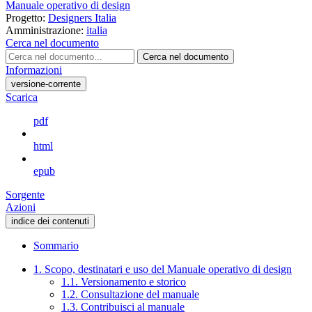
Manuale operativo di design
Progetto:
Designers Italia
Amministrazione:
italia
Cerca nel documento
Cerca nel documento
Informazioni
versione-corrente
Scarica
pdf
html
epub
Sorgente
Azioni
indice dei contenuti
Sommario
1. Scopo, destinatari e uso del Manuale operativo di design
1.1. Versionamento e storico
1.2. Consultazione del manuale
1.3. Contribuisci al manuale