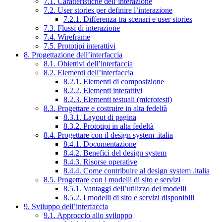
7.1. Caratteristiche dell’interazione
7.2. User stories per definire l’interazione
7.2.1. Differenza tra scenari e user stories
7.3. Flussi di interazione
7.4. Wireframe
7.5. Prototipi interattivi
8. Progettazione dell’interfaccia
8.1. Obiettivi dell’interfaccia
8.2. Elementi dell’interfaccia
8.2.1. Elementi di composizione
8.2.2. Elementi interattivi
8.2.3. Elementi testuali (microtesti)
8.3. Progettare e costruire in alta fedeltà
8.3.1. Layout di pagina
8.3.2. Prototipi in alta fedeltà
8.4. Progettare con il design system .italia
8.4.1. Documentazione
8.4.2. Benefici del design system
8.4.3. Risorse operative
8.4.4. Come contribuire al design system .italia
8.5. Progettare con i modelli di sito e servizi
8.5.1. Vantaggi dell’utilizzo dei modelli
8.5.2. I modelli di sito e servizi disponibili
9. Sviluppo dell’interfaccia
9.1. Approccio allo sviluppo