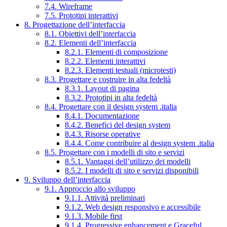
7.4. Wireframe
7.5. Prototipi interattivi
8. Progettazione dell’interfaccia
8.1. Obiettivi dell’interfaccia
8.2. Elementi dell’interfaccia
8.2.1. Elementi di composizione
8.2.2. Elementi interattivi
8.2.3. Elementi testuali (microtesti)
8.3. Progettare e costruire in alta fedeltà
8.3.1. Layout di pagina
8.3.2. Prototipi in alta fedeltà
8.4. Progettare con il design system .italia
8.4.1. Documentazione
8.4.2. Benefici del design system
8.4.3. Risorse operative
8.4.4. Come contribuire al design system .italia
8.5. Progettare con i modelli di sito e servizi
8.5.1. Vantaggi dell’utilizzo dei modelli
8.5.2. I modelli di sito e servizi disponibili
9. Sviluppo dell’interfaccia
9.1. Approccio allo sviluppo
9.1.1. Attività preliminari
9.1.2. Web design responsivo e accessibile
9.1.3. Mobile first
9.1.4. Progressive enhancement e Graceful