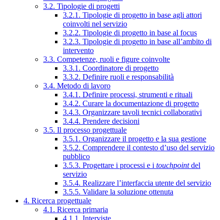
3.2. Tipologie di progetti
3.2.1. Tipologie di progetto in base agli attori
coinvolti nel servizio
3.2.2. Tipologie di progetto in base al focus
3.2.3. Tipologie di progetto in base all’ambito di
intervento
3.3. Competenze, ruoli e figure coinvolte
3.3.1. Coordinatore di progetto
3.3.2. Definire ruoli e responsabilità
3.4. Metodo di lavoro
3.4.1. Definire processi, strumenti e rituali
3.4.2. Curare la documentazione di progetto
3.4.3. Organizzare tavoli tecnici collaborativi
3.4.4. Prendere decisioni
3.5. Il processo progettuale
3.5.1. Organizzare il progetto e la sua gestione
3.5.2. Comprendere il contesto d’uso del servizio
pubblico
3.5.3. Progettare i processi e i
touchpoint
del
servizio
3.5.4. Realizzare l’interfaccia utente del servizio
3.5.5. Validare la soluzione ottenuta
4. Ricerca progettuale
4.1. Ricerca primaria
4.1.1. Interviste