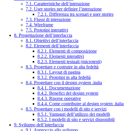
7.1. Caratteristiche dell’interazione
7.2. User stories per definire l’interazione
7.2.1. Differenza tra scenari e user stories
7.3. Flussi di interazione
7.4. Wireframe
7.5. Prototipi interattivi
8. Progettazione dell’interfaccia
8.1. Obiettivi dell’interfaccia
8.2. Elementi dell’interfaccia
8.2.1. Elementi di composizione
8.2.2. Elementi interattivi
8.2.3. Elementi testuali (microtesti)
8.3. Progettare e costruire in alta fedeltà
8.3.1. Layout di pagina
8.3.2. Prototipi in alta fedeltà
8.4. Progettare con il design system .italia
8.4.1. Documentazione
8.4.2. Benefici del design system
8.4.3. Risorse operative
8.4.4. Come contribuire al design system .italia
8.5. Progettare con i modelli di sito e servizi
8.5.1. Vantaggi dell’utilizzo dei modelli
8.5.2. I modelli di sito e servizi disponibili
9. Sviluppo dell’interfaccia
9.1. Approccio allo sviluppo