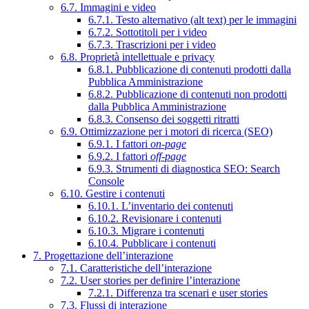
6.7. Immagini e video
6.7.1. Testo alternativo (alt text) per le immagini
6.7.2. Sottotitoli per i video
6.7.3. Trascrizioni per i video
6.8. Proprietà intellettuale e privacy
6.8.1. Pubblicazione di contenuti prodotti dalla
Pubblica Amministrazione
6.8.2. Pubblicazione di contenuti non prodotti
dalla Pubblica Amministrazione
6.8.3. Consenso dei soggetti ritratti
6.9. Ottimizzazione per i motori di ricerca (SEO)
6.9.1. I fattori
on-page
6.9.2. I fattori
off-page
6.9.3. Strumenti di diagnostica SEO: Search
Console
6.10. Gestire i contenuti
6.10.1. L’inventario dei contenuti
6.10.2. Revisionare i contenuti
6.10.3. Migrare i contenuti
6.10.4. Pubblicare i contenuti
7. Progettazione dell’interazione
7.1. Caratteristiche dell’interazione
7.2. User stories per definire l’interazione
7.2.1. Differenza tra scenari e user stories
7.3. Flussi di interazione