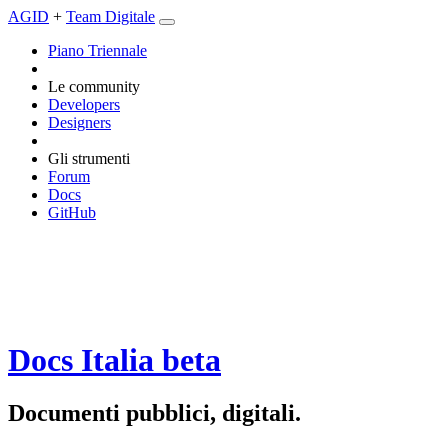
AGID
+
Team Digitale
Piano Triennale
Le community
Developers
Designers
Gli strumenti
Forum
Docs
GitHub
Docs Italia
beta
Documenti pubblici, digitali.