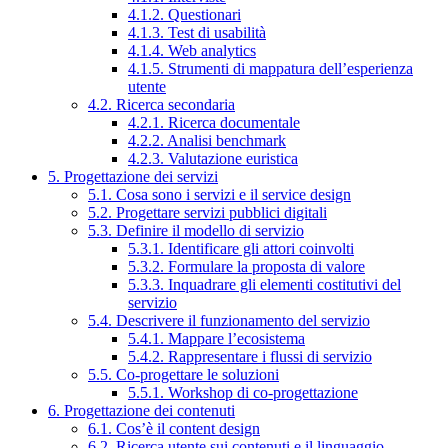
4.1.2. Questionari
4.1.3. Test di usabilità
4.1.4. Web analytics
4.1.5. Strumenti di mappatura dell’esperienza
utente
4.2. Ricerca secondaria
4.2.1. Ricerca documentale
4.2.2. Analisi benchmark
4.2.3. Valutazione euristica
5. Progettazione dei servizi
5.1. Cosa sono i servizi e il service design
5.2. Progettare servizi pubblici digitali
5.3. Definire il modello di servizio
5.3.1. Identificare gli attori coinvolti
5.3.2. Formulare la proposta di valore
5.3.3. Inquadrare gli elementi costitutivi del
servizio
5.4. Descrivere il funzionamento del servizio
5.4.1. Mappare l’ecosistema
5.4.2. Rappresentare i flussi di servizio
5.5. Co-progettare le soluzioni
5.5.1. Workshop di co-progettazione
6. Progettazione dei contenuti
6.1. Cos’è il content design
6.2. Ricerca utente sui contenuti e il linguaggio