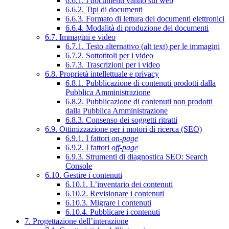
6.6.1. I documenti vanno sul web
6.6.2. Tipi di documenti
6.6.3. Formato di lettura dei documenti elettronici
6.6.4. Modalità di produzione dei documenti
6.7. Immagini e video
6.7.1. Testo alternativo (alt text) per le immagini
6.7.2. Sottotitoli per i video
6.7.3. Trascrizioni per i video
6.8. Proprietà intellettuale e privacy
6.8.1. Pubblicazione di contenuti prodotti dalla
Pubblica Amministrazione
6.8.2. Pubblicazione di contenuti non prodotti
dalla Pubblica Amministrazione
6.8.3. Consenso dei soggetti ritratti
6.9. Ottimizzazione per i motori di ricerca (SEO)
6.9.1. I fattori
on-page
6.9.2. I fattori
off-page
6.9.3. Strumenti di diagnostica SEO: Search
Console
6.10. Gestire i contenuti
6.10.1. L’inventario dei contenuti
6.10.2. Revisionare i contenuti
6.10.3. Migrare i contenuti
6.10.4. Pubblicare i contenuti
7. Progettazione dell’interazione