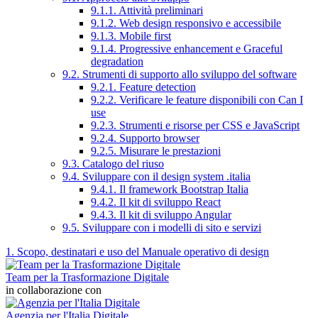
9.1.1. Attività preliminari
9.1.2. Web design responsivo e accessibile
9.1.3. Mobile first
9.1.4. Progressive enhancement e Graceful
degradation
9.2. Strumenti di supporto allo sviluppo del software
9.2.1. Feature detection
9.2.2. Verificare le feature disponibili con Can I
use
9.2.3. Strumenti e risorse per CSS e JavaScript
9.2.4. Supporto browser
9.2.5. Misurare le prestazioni
9.3. Catalogo del riuso
9.4. Sviluppare con il design system .italia
9.4.1. Il framework Bootstrap Italia
9.4.2. Il kit di sviluppo React
9.4.3. Il kit di sviluppo Angular
9.5. Sviluppare con i modelli di sito e servizi
1. Scopo, destinatari e uso del Manuale operativo di design
Team per la Trasformazione Digitale
in collaborazione con
Agenzia per l'Italia Digitale