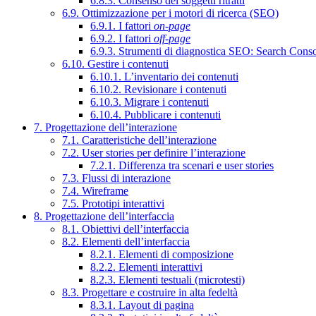
6.8.3. Consenso dei soggetti ritratti
6.9. Ottimizzazione per i motori di ricerca (SEO)
6.9.1. I fattori
on-page
6.9.2. I fattori
off-page
6.9.3. Strumenti di diagnostica SEO: Search Cons
6.10. Gestire i contenuti
6.10.1. L’inventario dei contenuti
6.10.2. Revisionare i contenuti
6.10.3. Migrare i contenuti
6.10.4. Pubblicare i contenuti
7. Progettazione dell’interazione
7.1. Caratteristiche dell’interazione
7.2. User stories per definire l’interazione
7.2.1. Differenza tra scenari e user stories
7.3. Flussi di interazione
7.4. Wireframe
7.5. Prototipi interattivi
8. Progettazione dell’interfaccia
8.1. Obiettivi dell’interfaccia
8.2. Elementi dell’interfaccia
8.2.1. Elementi di composizione
8.2.2. Elementi interattivi
8.2.3. Elementi testuali (microtesti)
8.3. Progettare e costruire in alta fedeltà
8.3.1. Layout di pagina