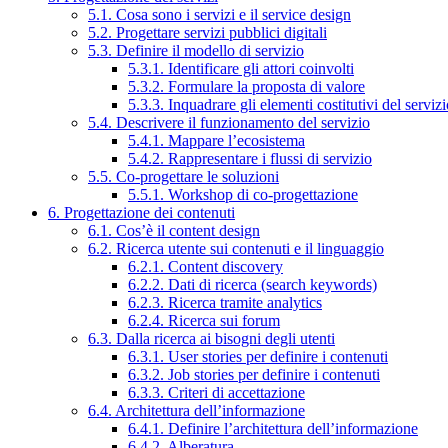
5.1. Cosa sono i servizi e il service design
5.2. Progettare servizi pubblici digitali
5.3. Definire il modello di servizio
5.3.1. Identificare gli attori coinvolti
5.3.2. Formulare la proposta di valore
5.3.3. Inquadrare gli elementi costitutivi del serviz
5.4. Descrivere il funzionamento del servizio
5.4.1. Mappare l’ecosistema
5.4.2. Rappresentare i flussi di servizio
5.5. Co-progettare le soluzioni
5.5.1. Workshop di co-progettazione
6. Progettazione dei contenuti
6.1. Cos’è il content design
6.2. Ricerca utente sui contenuti e il linguaggio
6.2.1. Content discovery
6.2.2. Dati di ricerca (search keywords)
6.2.3. Ricerca tramite analytics
6.2.4. Ricerca sui forum
6.3. Dalla ricerca ai bisogni degli utenti
6.3.1. User stories per definire i contenuti
6.3.2. Job stories per definire i contenuti
6.3.3. Criteri di accettazione
6.4. Architettura dell’informazione
6.4.1. Definire l’architettura dell’informazione
6.4.2. Alberatura