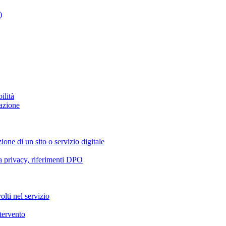
)
ilità
azione
ione di un sito o servizio digitale
va privacy, riferimenti DPO
olti nel servizio
ntervento