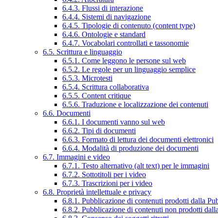
6.4.3. Flussi di interazione
6.4.4. Sistemi di navigazione
6.4.5. Tipologie di contenuto (content type)
6.4.6. Ontologie e standard
6.4.7. Vocabolari controllati e tassonomie
6.5. Scrittura e linguaggio
6.5.1. Come leggono le persone sul web
6.5.2. Le regole per un linguaggio semplice
6.5.3. Microtesti
6.5.4. Scrittura collaborativa
6.5.5. Content critique
6.5.6. Traduzione e localizzazione dei contenuti
6.6. Documenti
6.6.1. I documenti vanno sul web
6.6.2. Tipi di documenti
6.6.3. Formato di lettura dei documenti elettronici
6.6.4. Modalità di produzione dei documenti
6.7. Immagini e video
6.7.1. Testo alternativo (alt text) per le immagini
6.7.2. Sottotitoli per i video
6.7.3. Trascrizioni per i video
6.8. Proprietà intellettuale e privacy
6.8.1. Pubblicazione di contenuti prodotti dalla P
6.8.2. Pubblicazione di contenuti non prodotti dal