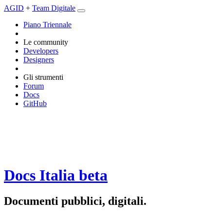
AGID
+
Team Digitale
Piano Triennale
Le community
Developers
Designers
Gli strumenti
Forum
Docs
GitHub
Docs Italia
beta
Documenti pubblici, digitali.