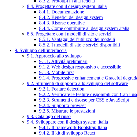
8.3.2. Prototipi in alta fedeltà
8.4. Progettare con il design system .italia
8.4.1. Documentazione
8.4.2. Benefici del design system
8.4.3. Risorse operative
8.4.4. Come contribuire al design system .italia
8.5. Progettare con i modelli di sito e servizi
8.5.1. Vantaggi dell’utilizzo dei modelli
8.5.2. I modelli di sito e servizi disponibili
9. Sviluppo dell’interfaccia
9.1. Approccio allo sviluppo
9.1.1. Attività preliminari
9.1.2. Web design responsivo e accessibile
9.1.3. Mobile first
9.1.4. Progressive enhancement e Graceful degrad
9.2. Strumenti di supporto allo sviluppo del software
9.2.1. Feature detection
9.2.2. Verificare le feature disponibili con Can I us
9.2.3. Strumenti e risorse per CSS e JavaScript
9.2.4. Supporto browser
9.2.5. Misurare le prestazioni
9.3. Catalogo del riuso
9.4. Sviluppare con il design system .italia
9.4.1. Il framework Bootstrap Italia
9.4.2. Il kit di sviluppo React