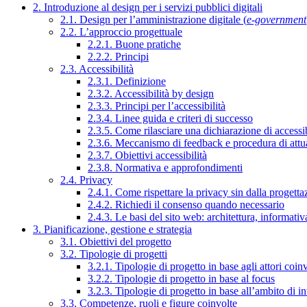
2. Introduzione al design per i servizi pubblici digitali
2.1. Design per l’amministrazione digitale (
e-government
2.2. L’approccio progettuale
2.2.1. Buone pratiche
2.2.2. Principi
2.3. Accessibilità
2.3.1. Definizione
2.3.2. Accessibilità by design
2.3.3. Principi per l’accessibilità
2.3.4. Linee guida e criteri di successo
2.3.5. Come rilasciare una dichiarazione di accessib
2.3.6. Meccanismo di feedback e procedura di attu
2.3.7. Obiettivi accessibilità
2.3.8. Normativa e approfondimenti
2.4. Privacy
2.4.1. Come rispettare la privacy sin dalla progettaz
2.4.2. Richiedi il consenso quando necessario
2.4.3. Le basi del sito web: architettura, informati
3. Pianificazione, gestione e strategia
3.1. Obiettivi del progetto
3.2. Tipologie di progetti
3.2.1. Tipologie di progetto in base agli attori coinv
3.2.2. Tipologie di progetto in base al focus
3.2.3. Tipologie di progetto in base all’ambito di i
3.3. Competenze, ruoli e figure coinvolte