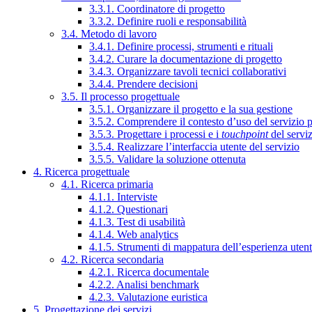
3.3.1. Coordinatore di progetto
3.3.2. Definire ruoli e responsabilità
3.4. Metodo di lavoro
3.4.1. Definire processi, strumenti e rituali
3.4.2. Curare la documentazione di progetto
3.4.3. Organizzare tavoli tecnici collaborativi
3.4.4. Prendere decisioni
3.5. Il processo progettuale
3.5.1. Organizzare il progetto e la sua gestione
3.5.2. Comprendere il contesto d’uso del servizio 
3.5.3. Progettare i processi e i
touchpoint
del servi
3.5.4. Realizzare l’interfaccia utente del servizio
3.5.5. Validare la soluzione ottenuta
4. Ricerca progettuale
4.1. Ricerca primaria
4.1.1. Interviste
4.1.2. Questionari
4.1.3. Test di usabilità
4.1.4. Web analytics
4.1.5. Strumenti di mappatura dell’esperienza uten
4.2. Ricerca secondaria
4.2.1. Ricerca documentale
4.2.2. Analisi benchmark
4.2.3. Valutazione euristica
5. Progettazione dei servizi