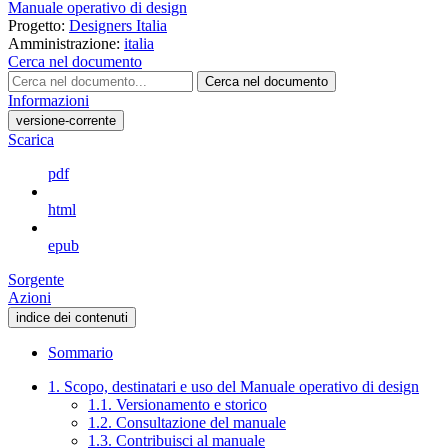
Manuale operativo di design
Progetto:
Designers Italia
Amministrazione:
italia
Cerca nel documento
Cerca nel documento
Informazioni
versione-corrente
Scarica
pdf
html
epub
Sorgente
Azioni
indice dei contenuti
Sommario
1. Scopo, destinatari e uso del Manuale operativo di design
1.1. Versionamento e storico
1.2. Consultazione del manuale
1.3. Contribuisci al manuale