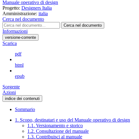
Manuale operativo di design
Progetto:
Designers Italia
Amministrazione:
italia
Cerca nel documento
Cerca nel documento
Informazioni
versione-corrente
Scarica
pdf
html
epub
Sorgente
Azioni
indice dei contenuti
Sommario
1. Scopo, destinatari e uso del Manuale operativo di design
1.1. Versionamento e storico
1.2. Consultazione del manuale
1.3. Contribuisci al manuale