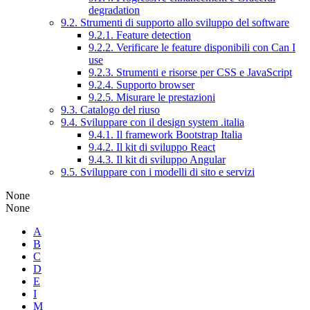
degradation
9.2. Strumenti di supporto allo sviluppo del software
9.2.1. Feature detection
9.2.2. Verificare le feature disponibili con Can I
use
9.2.3. Strumenti e risorse per CSS e JavaScript
9.2.4. Supporto browser
9.2.5. Misurare le prestazioni
9.3. Catalogo del riuso
9.4. Sviluppare con il design system .italia
9.4.1. Il framework Bootstrap Italia
9.4.2. Il kit di sviluppo React
9.4.3. Il kit di sviluppo Angular
9.5. Sviluppare con i modelli di sito e servizi
None
None
A
B
C
D
E
I
M