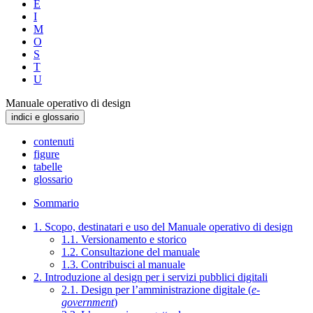
E
I
M
O
S
T
U
Manuale operativo di design
indici e glossario
contenuti
figure
tabelle
glossario
Sommario
1. Scopo, destinatari e uso del Manuale operativo di design
1.1. Versionamento e storico
1.2. Consultazione del manuale
1.3. Contribuisci al manuale
2. Introduzione al design per i servizi pubblici digitali
2.1. Design per l’amministrazione digitale (
e-
government
)