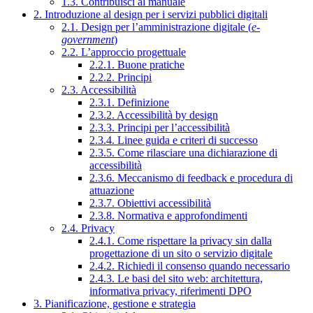
1.3. Contribuisci al manuale
2. Introduzione al design per i servizi pubblici digitali
2.1. Design per l’amministrazione digitale (
e-
government
)
2.2. L’approccio progettuale
2.2.1. Buone pratiche
2.2.2. Principi
2.3. Accessibilità
2.3.1. Definizione
2.3.2. Accessibilità by design
2.3.3. Principi per l’accessibilità
2.3.4. Linee guida e criteri di successo
2.3.5. Come rilasciare una dichiarazione di
accessibilità
2.3.6. Meccanismo di feedback e procedura di
attuazione
2.3.7. Obiettivi accessibilità
2.3.8. Normativa e approfondimenti
2.4. Privacy
2.4.1. Come rispettare la privacy sin dalla
progettazione di un sito o servizio digitale
2.4.2. Richiedi il consenso quando necessario
2.4.3. Le basi del sito web: architettura,
informativa privacy, riferimenti DPO
3. Pianificazione, gestione e strategia