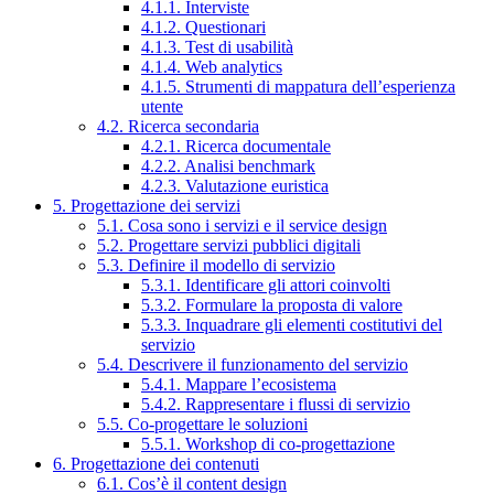
4.1.1. Interviste
4.1.2. Questionari
4.1.3. Test di usabilità
4.1.4. Web analytics
4.1.5. Strumenti di mappatura dell’esperienza
utente
4.2. Ricerca secondaria
4.2.1. Ricerca documentale
4.2.2. Analisi benchmark
4.2.3. Valutazione euristica
5. Progettazione dei servizi
5.1. Cosa sono i servizi e il service design
5.2. Progettare servizi pubblici digitali
5.3. Definire il modello di servizio
5.3.1. Identificare gli attori coinvolti
5.3.2. Formulare la proposta di valore
5.3.3. Inquadrare gli elementi costitutivi del
servizio
5.4. Descrivere il funzionamento del servizio
5.4.1. Mappare l’ecosistema
5.4.2. Rappresentare i flussi di servizio
5.5. Co-progettare le soluzioni
5.5.1. Workshop di co-progettazione
6. Progettazione dei contenuti
6.1. Cos’è il content design