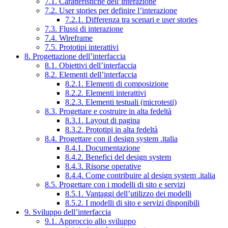
7.1. Caratteristiche dell’interazione
7.2. User stories per definire l’interazione
7.2.1. Differenza tra scenari e user stories
7.3. Flussi di interazione
7.4. Wireframe
7.5. Prototipi interattivi
8. Progettazione dell’interfaccia
8.1. Obiettivi dell’interfaccia
8.2. Elementi dell’interfaccia
8.2.1. Elementi di composizione
8.2.2. Elementi interattivi
8.2.3. Elementi testuali (microtesti)
8.3. Progettare e costruire in alta fedeltà
8.3.1. Layout di pagina
8.3.2. Prototipi in alta fedeltà
8.4. Progettare con il design system .italia
8.4.1. Documentazione
8.4.2. Benefici del design system
8.4.3. Risorse operative
8.4.4. Come contribuire al design system .italia
8.5. Progettare con i modelli di sito e servizi
8.5.1. Vantaggi dell’utilizzo dei modelli
8.5.2. I modelli di sito e servizi disponibili
9. Sviluppo dell’interfaccia
9.1. Approccio allo sviluppo