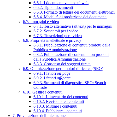
6.6.1. I documenti vanno sul web
6.6.2. Tipi di documenti
6.6.3. Formato di lettura dei documenti elettronici
6.6.4. Modalità di produzione dei documenti
6.7. Immagini e video
6.7.1. Testo alternativo (alt text) per le immagini
6.7.2. Sottotitoli per i video
6.7.3. Trascrizioni per i video
6.8. Proprietà intellettuale e privacy
6.8.1. Pubblicazione di contenuti prodotti dalla
Pubblica Amministrazione
6.8.2. Pubblicazione di contenuti non prodotti
dalla Pubblica Amministrazione
6.8.3. Consenso dei soggetti ritratti
6.9. Ottimizzazione per i motori di ricerca (SEO)
6.9.1. I fattori
on-page
6.9.2. I fattori
off-page
6.9.3. Strumenti di diagnostica SEO: Search
Console
6.10. Gestire i contenuti
6.10.1. L’inventario dei contenuti
6.10.2. Revisionare i contenuti
6.10.3. Migrare i contenuti
6.10.4. Pubblicare i contenuti
7. Progettazione dell’interazione