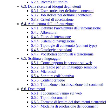
6.2.4. Ricerca sui forum
6.3. Dalla ricerca ai bisogni degli utenti
6.3.1. User stories per definire i contenuti
6.3.2. Job stories per definire i contenuti
6.3.3. Criteri di accettazione
6.4. Architettura dell’informazione
6.4.1. Definire l’architettura dell’informazione
6.4.2. Alberatura
6.4.3. Flussi di interazione
6.4.4. Sistemi di navigazione
6.4.5. Tipologie di contenuto (content type)
6.4.6. Ontologie e standard
6.4.7. Vocabolari controllati e tassonomie
6.5. Scrittura e linguaggio
6.5.1. Come leggono le persone sul web
6.5.2. Le regole per un linguaggio semplice
6.5.3. Microtesti
6.5.4. Scrittura collaborativa
6.5.5. Content critique
6.5.6. Traduzione e localizzazione dei contenuti
6.6. Documenti
6.6.1. I documenti vanno sul web
6.6.2. Tipi di documenti
6.6.3. Formato di lettura dei documenti elettronici
6.6.4. Modalità di produzione dei documenti