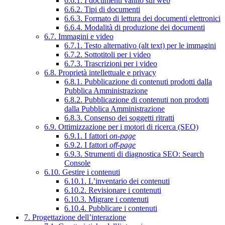
6.6.1. I documenti vanno sul web
6.6.2. Tipi di documenti
6.6.3. Formato di lettura dei documenti elettronici
6.6.4. Modalità di produzione dei documenti
6.7. Immagini e video
6.7.1. Testo alternativo (alt text) per le immagini
6.7.2. Sottotitoli per i video
6.7.3. Trascrizioni per i video
6.8. Proprietà intellettuale e privacy
6.8.1. Pubblicazione di contenuti prodotti dalla
Pubblica Amministrazione
6.8.2. Pubblicazione di contenuti non prodotti
dalla Pubblica Amministrazione
6.8.3. Consenso dei soggetti ritratti
6.9. Ottimizzazione per i motori di ricerca (SEO)
6.9.1. I fattori
on-page
6.9.2. I fattori
off-page
6.9.3. Strumenti di diagnostica SEO: Search
Console
6.10. Gestire i contenuti
6.10.1. L’inventario dei contenuti
6.10.2. Revisionare i contenuti
6.10.3. Migrare i contenuti
6.10.4. Pubblicare i contenuti
7. Progettazione dell’interazione