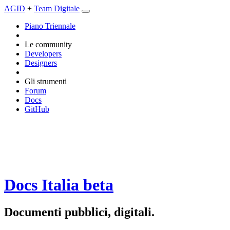
AGID
+
Team Digitale
Piano Triennale
Le community
Developers
Designers
Gli strumenti
Forum
Docs
GitHub
Docs Italia
beta
Documenti pubblici, digitali.