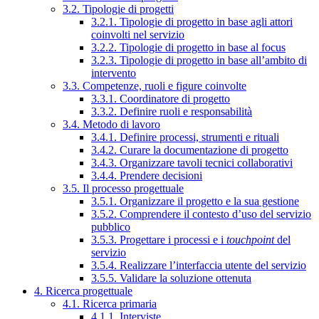
3.2. Tipologie di progetti
3.2.1. Tipologie di progetto in base agli attori
coinvolti nel servizio
3.2.2. Tipologie di progetto in base al focus
3.2.3. Tipologie di progetto in base all’ambito di
intervento
3.3. Competenze, ruoli e figure coinvolte
3.3.1. Coordinatore di progetto
3.3.2. Definire ruoli e responsabilità
3.4. Metodo di lavoro
3.4.1. Definire processi, strumenti e rituali
3.4.2. Curare la documentazione di progetto
3.4.3. Organizzare tavoli tecnici collaborativi
3.4.4. Prendere decisioni
3.5. Il processo progettuale
3.5.1. Organizzare il progetto e la sua gestione
3.5.2. Comprendere il contesto d’uso del servizio
pubblico
3.5.3. Progettare i processi e i
touchpoint
del
servizio
3.5.4. Realizzare l’interfaccia utente del servizio
3.5.5. Validare la soluzione ottenuta
4. Ricerca progettuale
4.1. Ricerca primaria
4.1.1. Interviste