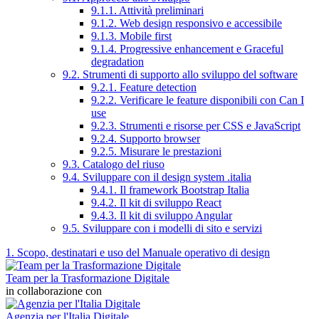
9.1.1. Attività preliminari
9.1.2. Web design responsivo e accessibile
9.1.3. Mobile first
9.1.4. Progressive enhancement e Graceful
degradation
9.2. Strumenti di supporto allo sviluppo del software
9.2.1. Feature detection
9.2.2. Verificare le feature disponibili con Can I
use
9.2.3. Strumenti e risorse per CSS e JavaScript
9.2.4. Supporto browser
9.2.5. Misurare le prestazioni
9.3. Catalogo del riuso
9.4. Sviluppare con il design system .italia
9.4.1. Il framework Bootstrap Italia
9.4.2. Il kit di sviluppo React
9.4.3. Il kit di sviluppo Angular
9.5. Sviluppare con i modelli di sito e servizi
1. Scopo, destinatari e uso del Manuale operativo di design
Team per la Trasformazione Digitale
in collaborazione con
Agenzia per l'Italia Digitale