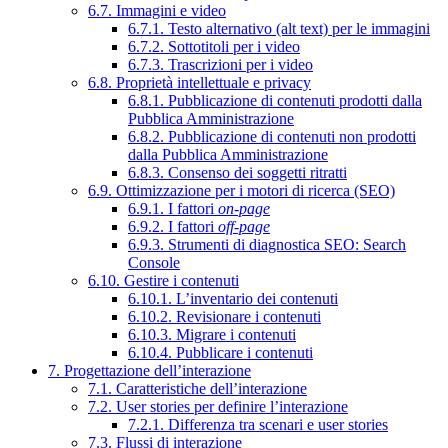
6.7. Immagini e video
6.7.1. Testo alternativo (alt text) per le immagini
6.7.2. Sottotitoli per i video
6.7.3. Trascrizioni per i video
6.8. Proprietà intellettuale e privacy
6.8.1. Pubblicazione di contenuti prodotti dalla
Pubblica Amministrazione
6.8.2. Pubblicazione di contenuti non prodotti
dalla Pubblica Amministrazione
6.8.3. Consenso dei soggetti ritratti
6.9. Ottimizzazione per i motori di ricerca (SEO)
6.9.1. I fattori
on-page
6.9.2. I fattori
off-page
6.9.3. Strumenti di diagnostica SEO: Search
Console
6.10. Gestire i contenuti
6.10.1. L’inventario dei contenuti
6.10.2. Revisionare i contenuti
6.10.3. Migrare i contenuti
6.10.4. Pubblicare i contenuti
7. Progettazione dell’interazione
7.1. Caratteristiche dell’interazione
7.2. User stories per definire l’interazione
7.2.1. Differenza tra scenari e user stories
7.3. Flussi di interazione