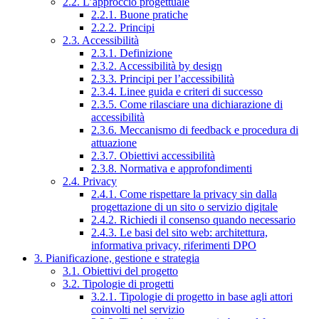
2.2. L’approccio progettuale
2.2.1. Buone pratiche
2.2.2. Principi
2.3. Accessibilità
2.3.1. Definizione
2.3.2. Accessibilità by design
2.3.3. Principi per l’accessibilità
2.3.4. Linee guida e criteri di successo
2.3.5. Come rilasciare una dichiarazione di
accessibilità
2.3.6. Meccanismo di feedback e procedura di
attuazione
2.3.7. Obiettivi accessibilità
2.3.8. Normativa e approfondimenti
2.4. Privacy
2.4.1. Come rispettare la privacy sin dalla
progettazione di un sito o servizio digitale
2.4.2. Richiedi il consenso quando necessario
2.4.3. Le basi del sito web: architettura,
informativa privacy, riferimenti DPO
3. Pianificazione, gestione e strategia
3.1. Obiettivi del progetto
3.2. Tipologie di progetti
3.2.1. Tipologie di progetto in base agli attori
coinvolti nel servizio