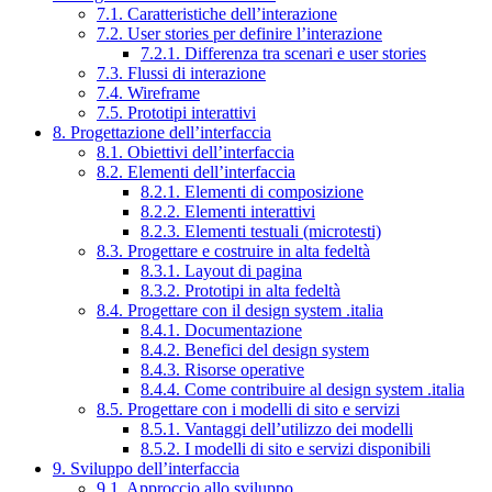
7.1. Caratteristiche dell’interazione
7.2. User stories per definire l’interazione
7.2.1. Differenza tra scenari e user stories
7.3. Flussi di interazione
7.4. Wireframe
7.5. Prototipi interattivi
8. Progettazione dell’interfaccia
8.1. Obiettivi dell’interfaccia
8.2. Elementi dell’interfaccia
8.2.1. Elementi di composizione
8.2.2. Elementi interattivi
8.2.3. Elementi testuali (microtesti)
8.3. Progettare e costruire in alta fedeltà
8.3.1. Layout di pagina
8.3.2. Prototipi in alta fedeltà
8.4. Progettare con il design system .italia
8.4.1. Documentazione
8.4.2. Benefici del design system
8.4.3. Risorse operative
8.4.4. Come contribuire al design system .italia
8.5. Progettare con i modelli di sito e servizi
8.5.1. Vantaggi dell’utilizzo dei modelli
8.5.2. I modelli di sito e servizi disponibili
9. Sviluppo dell’interfaccia
9.1. Approccio allo sviluppo