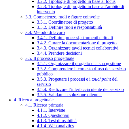
3.2.2. Tipologie di progetto in base al focus
3.2.3. Tipologie di progetto in base all’ambito di
intervento
3.3. Competenze, ruoli e figure coinvolte
3.3.1. Coordinatore di progetto
3.3.2. Definire ruoli e responsabilità
3.4. Metodo di lavoro
3.4.1. Definire processi, strumenti e rituali
3.4.2. Curare la documentazione di progetto
3.4.3. Organizzare tavoli tecnici collaborativi
3.4.4. Prendere decisioni
3.5. Il processo progettuale
3.5.1. Organizzare il progetto e la sua gestione
3.5.2. Comprendere il contesto d’uso del servizio
pubblico
3.5.3. Progettare i processi e i
touchpoint
del
servizio
3.5.4. Realizzare l’interfaccia utente del servizio
3.5.5. Validare la soluzione ottenuta
4. Ricerca progettuale
4.1. Ricerca primaria
4.1.1. Interviste
4.1.2. Questionari
4.1.3. Test di usabilità
4.1.4. Web analytics