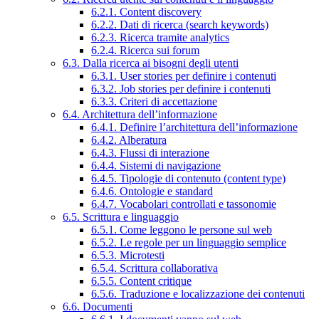
6.2.1. Content discovery
6.2.2. Dati di ricerca (search keywords)
6.2.3. Ricerca tramite analytics
6.2.4. Ricerca sui forum
6.3. Dalla ricerca ai bisogni degli utenti
6.3.1. User stories per definire i contenuti
6.3.2. Job stories per definire i contenuti
6.3.3. Criteri di accettazione
6.4. Architettura dell’informazione
6.4.1. Definire l’architettura dell’informazione
6.4.2. Alberatura
6.4.3. Flussi di interazione
6.4.4. Sistemi di navigazione
6.4.5. Tipologie di contenuto (content type)
6.4.6. Ontologie e standard
6.4.7. Vocabolari controllati e tassonomie
6.5. Scrittura e linguaggio
6.5.1. Come leggono le persone sul web
6.5.2. Le regole per un linguaggio semplice
6.5.3. Microtesti
6.5.4. Scrittura collaborativa
6.5.5. Content critique
6.5.6. Traduzione e localizzazione dei contenuti
6.6. Documenti