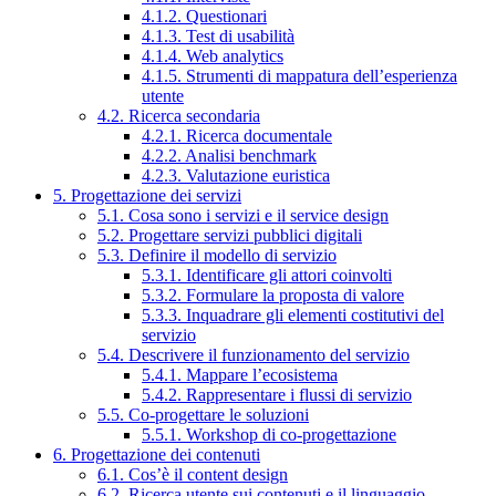
4.1.2. Questionari
4.1.3. Test di usabilità
4.1.4. Web analytics
4.1.5. Strumenti di mappatura dell’esperienza
utente
4.2. Ricerca secondaria
4.2.1. Ricerca documentale
4.2.2. Analisi benchmark
4.2.3. Valutazione euristica
5. Progettazione dei servizi
5.1. Cosa sono i servizi e il service design
5.2. Progettare servizi pubblici digitali
5.3. Definire il modello di servizio
5.3.1. Identificare gli attori coinvolti
5.3.2. Formulare la proposta di valore
5.3.3. Inquadrare gli elementi costitutivi del
servizio
5.4. Descrivere il funzionamento del servizio
5.4.1. Mappare l’ecosistema
5.4.2. Rappresentare i flussi di servizio
5.5. Co-progettare le soluzioni
5.5.1. Workshop di co-progettazione
6. Progettazione dei contenuti
6.1. Cos’è il content design
6.2. Ricerca utente sui contenuti e il linguaggio