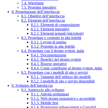
7.4. Wireframe
7.5. Prototipi interattivi
8. Progettazione dell’interfaccia
8.1. Obiettivi dell’interfaccia
8.2. Elementi dell’interfaccia
8.2.1. Elementi di composizione
8.2.2. Elementi interattivi
8.2.3. Elementi testuali (microtesti)
8.3. Progettare e costruire in alta fedeltà
8.3.1. Layout di pagina
8.3.2. Prototipi in alta fedeltà
8.4. Progettare con il design system .italia
8.4.1. Documentazione
8.4.2. Benefici del design system
8.4.3. Risorse operative
8.4.4. Come contribuire al design system .italia
8.5. Progettare con i modelli di sito e servizi
8.5.1. Vantaggi dell’utilizzo dei modelli
8.5.2. I modelli di sito e servizi disponibili
9. Sviluppo dell’interfaccia
9.1. Approccio allo sviluppo
9.1.1. Attività preliminari
9.1.2. Web design responsivo e accessibile
9.1.3. Mobile first
9.1.4. Progressive enhancement e Graceful