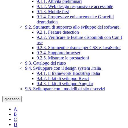
9.1.1. Attività preliminari
9.1.2. Web design responsivo e accessibile
9.1.3. Mobile first
9.1.4. Progressive enhancement e Graceful
degradation
9.2. Strumenti di supporto allo sviluppo del software
9.2.1. Feature detection
9.2.2. Verificare le feature disponibili con Can I
use
9.2.3. Strumenti e risorse per CSS e JavaScript
9.2.4. Supporto browser
9.2.5. Misurare le prestazioni
9.3. Catalogo del riuso
9.4. Sviluppare con il design system .italia
9.4.1. Il framework Bootstrap Italia
9.4.2. Il kit di sviluppo React
9.4.3. Il kit di sviluppo Angular
9.5. Sviluppare con i modelli di sito e servizi
glossario
A
B
C
D