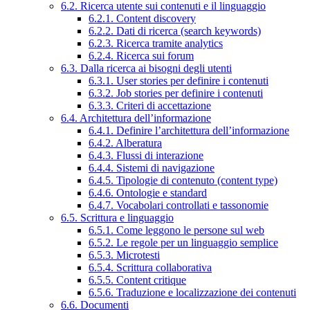
6.2. Ricerca utente sui contenuti e il linguaggio
6.2.1. Content discovery
6.2.2. Dati di ricerca (search keywords)
6.2.3. Ricerca tramite analytics
6.2.4. Ricerca sui forum
6.3. Dalla ricerca ai bisogni degli utenti
6.3.1. User stories per definire i contenuti
6.3.2. Job stories per definire i contenuti
6.3.3. Criteri di accettazione
6.4. Architettura dell’informazione
6.4.1. Definire l’architettura dell’informazione
6.4.2. Alberatura
6.4.3. Flussi di interazione
6.4.4. Sistemi di navigazione
6.4.5. Tipologie di contenuto (content type)
6.4.6. Ontologie e standard
6.4.7. Vocabolari controllati e tassonomie
6.5. Scrittura e linguaggio
6.5.1. Come leggono le persone sul web
6.5.2. Le regole per un linguaggio semplice
6.5.3. Microtesti
6.5.4. Scrittura collaborativa
6.5.5. Content critique
6.5.6. Traduzione e localizzazione dei contenuti
6.6. Documenti