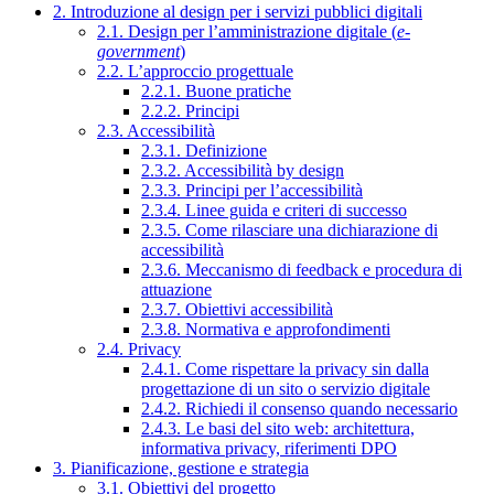
2. Introduzione al design per i servizi pubblici digitali
2.1. Design per l’amministrazione digitale (
e-
government
)
2.2. L’approccio progettuale
2.2.1. Buone pratiche
2.2.2. Principi
2.3. Accessibilità
2.3.1. Definizione
2.3.2. Accessibilità by design
2.3.3. Principi per l’accessibilità
2.3.4. Linee guida e criteri di successo
2.3.5. Come rilasciare una dichiarazione di
accessibilità
2.3.6. Meccanismo di feedback e procedura di
attuazione
2.3.7. Obiettivi accessibilità
2.3.8. Normativa e approfondimenti
2.4. Privacy
2.4.1. Come rispettare la privacy sin dalla
progettazione di un sito o servizio digitale
2.4.2. Richiedi il consenso quando necessario
2.4.3. Le basi del sito web: architettura,
informativa privacy, riferimenti DPO
3. Pianificazione, gestione e strategia
3.1. Obiettivi del progetto