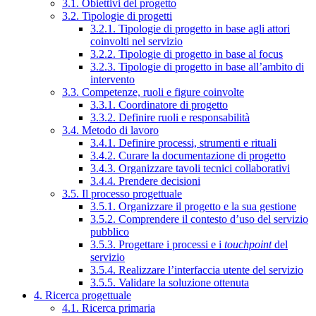
3.1. Obiettivi del progetto
3.2. Tipologie di progetti
3.2.1. Tipologie di progetto in base agli attori
coinvolti nel servizio
3.2.2. Tipologie di progetto in base al focus
3.2.3. Tipologie di progetto in base all’ambito di
intervento
3.3. Competenze, ruoli e figure coinvolte
3.3.1. Coordinatore di progetto
3.3.2. Definire ruoli e responsabilità
3.4. Metodo di lavoro
3.4.1. Definire processi, strumenti e rituali
3.4.2. Curare la documentazione di progetto
3.4.3. Organizzare tavoli tecnici collaborativi
3.4.4. Prendere decisioni
3.5. Il processo progettuale
3.5.1. Organizzare il progetto e la sua gestione
3.5.2. Comprendere il contesto d’uso del servizio
pubblico
3.5.3. Progettare i processi e i
touchpoint
del
servizio
3.5.4. Realizzare l’interfaccia utente del servizio
3.5.5. Validare la soluzione ottenuta
4. Ricerca progettuale
4.1. Ricerca primaria