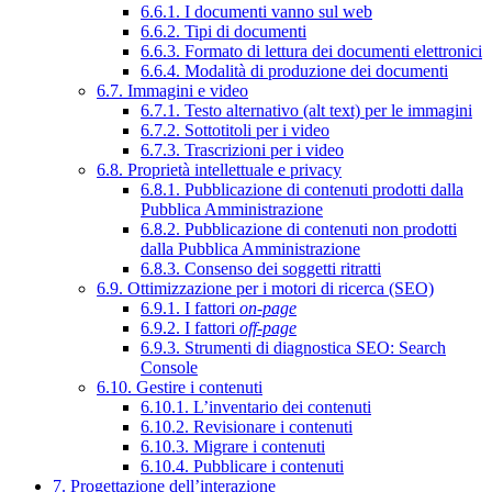
6.6.1. I documenti vanno sul web
6.6.2. Tipi di documenti
6.6.3. Formato di lettura dei documenti elettronici
6.6.4. Modalità di produzione dei documenti
6.7. Immagini e video
6.7.1. Testo alternativo (alt text) per le immagini
6.7.2. Sottotitoli per i video
6.7.3. Trascrizioni per i video
6.8. Proprietà intellettuale e privacy
6.8.1. Pubblicazione di contenuti prodotti dalla
Pubblica Amministrazione
6.8.2. Pubblicazione di contenuti non prodotti
dalla Pubblica Amministrazione
6.8.3. Consenso dei soggetti ritratti
6.9. Ottimizzazione per i motori di ricerca (SEO)
6.9.1. I fattori
on-page
6.9.2. I fattori
off-page
6.9.3. Strumenti di diagnostica SEO: Search
Console
6.10. Gestire i contenuti
6.10.1. L’inventario dei contenuti
6.10.2. Revisionare i contenuti
6.10.3. Migrare i contenuti
6.10.4. Pubblicare i contenuti
7. Progettazione dell’interazione