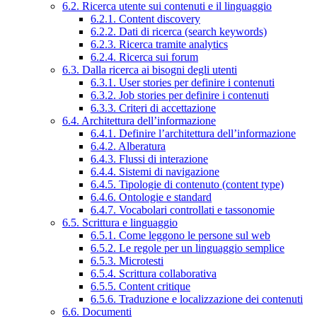
6.2. Ricerca utente sui contenuti e il linguaggio
6.2.1. Content discovery
6.2.2. Dati di ricerca (search keywords)
6.2.3. Ricerca tramite analytics
6.2.4. Ricerca sui forum
6.3. Dalla ricerca ai bisogni degli utenti
6.3.1. User stories per definire i contenuti
6.3.2. Job stories per definire i contenuti
6.3.3. Criteri di accettazione
6.4. Architettura dell’informazione
6.4.1. Definire l’architettura dell’informazione
6.4.2. Alberatura
6.4.3. Flussi di interazione
6.4.4. Sistemi di navigazione
6.4.5. Tipologie di contenuto (content type)
6.4.6. Ontologie e standard
6.4.7. Vocabolari controllati e tassonomie
6.5. Scrittura e linguaggio
6.5.1. Come leggono le persone sul web
6.5.2. Le regole per un linguaggio semplice
6.5.3. Microtesti
6.5.4. Scrittura collaborativa
6.5.5. Content critique
6.5.6. Traduzione e localizzazione dei contenuti
6.6. Documenti