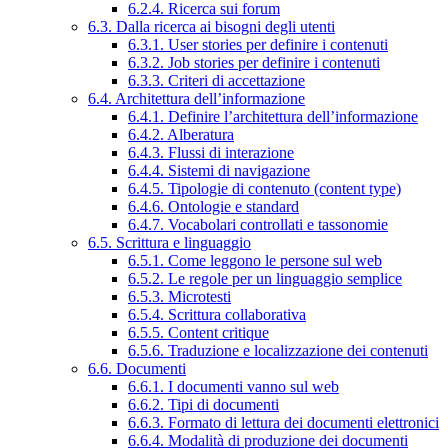
6.2.4. Ricerca sui forum
6.3. Dalla ricerca ai bisogni degli utenti
6.3.1. User stories per definire i contenuti
6.3.2. Job stories per definire i contenuti
6.3.3. Criteri di accettazione
6.4. Architettura dell’informazione
6.4.1. Definire l’architettura dell’informazione
6.4.2. Alberatura
6.4.3. Flussi di interazione
6.4.4. Sistemi di navigazione
6.4.5. Tipologie di contenuto (content type)
6.4.6. Ontologie e standard
6.4.7. Vocabolari controllati e tassonomie
6.5. Scrittura e linguaggio
6.5.1. Come leggono le persone sul web
6.5.2. Le regole per un linguaggio semplice
6.5.3. Microtesti
6.5.4. Scrittura collaborativa
6.5.5. Content critique
6.5.6. Traduzione e localizzazione dei contenuti
6.6. Documenti
6.6.1. I documenti vanno sul web
6.6.2. Tipi di documenti
6.6.3. Formato di lettura dei documenti elettronici
6.6.4. Modalità di produzione dei documenti