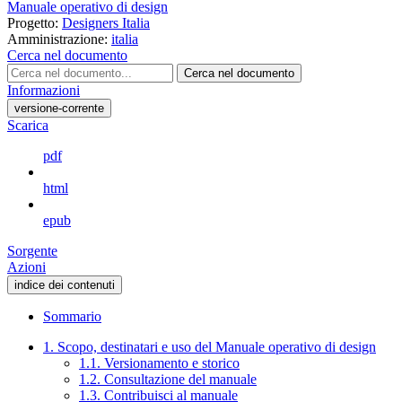
Manuale operativo di design
Progetto:
Designers Italia
Amministrazione:
italia
Cerca nel documento
Cerca nel documento
Informazioni
versione-corrente
Scarica
pdf
html
epub
Sorgente
Azioni
indice dei contenuti
Sommario
1. Scopo, destinatari e uso del Manuale operativo di design
1.1. Versionamento e storico
1.2. Consultazione del manuale
1.3. Contribuisci al manuale