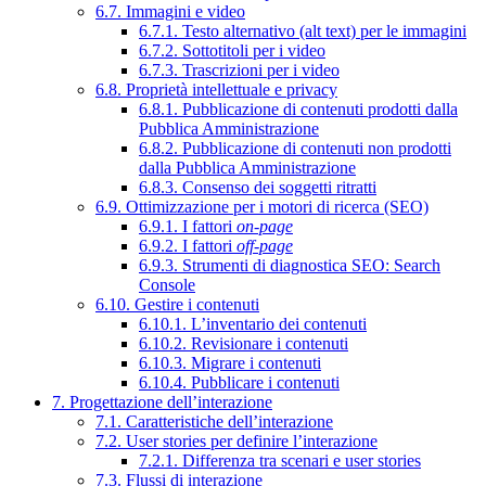
6.7. Immagini e video
6.7.1. Testo alternativo (alt text) per le immagini
6.7.2. Sottotitoli per i video
6.7.3. Trascrizioni per i video
6.8. Proprietà intellettuale e privacy
6.8.1. Pubblicazione di contenuti prodotti dalla
Pubblica Amministrazione
6.8.2. Pubblicazione di contenuti non prodotti
dalla Pubblica Amministrazione
6.8.3. Consenso dei soggetti ritratti
6.9. Ottimizzazione per i motori di ricerca (SEO)
6.9.1. I fattori
on-page
6.9.2. I fattori
off-page
6.9.3. Strumenti di diagnostica SEO: Search
Console
6.10. Gestire i contenuti
6.10.1. L’inventario dei contenuti
6.10.2. Revisionare i contenuti
6.10.3. Migrare i contenuti
6.10.4. Pubblicare i contenuti
7. Progettazione dell’interazione
7.1. Caratteristiche dell’interazione
7.2. User stories per definire l’interazione
7.2.1. Differenza tra scenari e user stories
7.3. Flussi di interazione