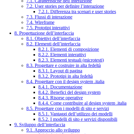
7.1. Caratteristiche dell’interazione
7.2. User stories per definire l’interazione
7.2.1. Differenza tra scenari e user stories
7.3. Flussi di interazione
7.4. Wireframe
7.5. Prototipi interattivi
8. Progettazione dell’interfaccia
8.1. Obiettivi dell’interfaccia
8.2. Elementi dell’interfaccia
8.2.1. Elementi di composizione
8.2.2. Elementi interattivi
8.2.3. Elementi testuali (microtesti)
8.3. Progettare e costruire in alta fedeltà
8.3.1. Layout di pagina
8.3.2. Prototipi in alta fedeltà
8.4. Progettare con il design system .italia
8.4.1. Documentazione
8.4.2. Benefici del design system
8.4.3. Risorse operative
8.4.4. Come contribuire al design system .italia
8.5. Progettare con i modelli di sito e servizi
8.5.1. Vantaggi dell’utilizzo dei modelli
8.5.2. I modelli di sito e servizi disponibili
9. Sviluppo dell’interfaccia
9.1. Approccio allo sviluppo