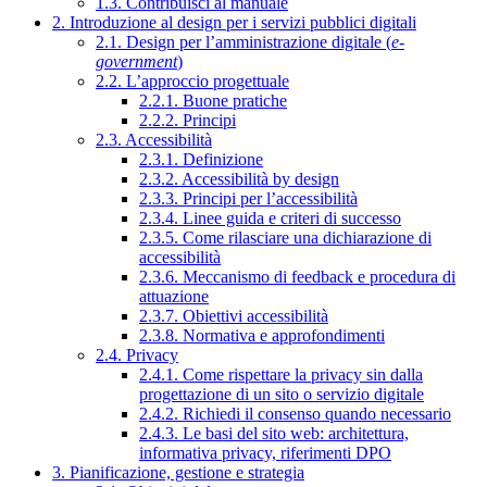
1.3. Contribuisci al manuale
2. Introduzione al design per i servizi pubblici digitali
2.1. Design per l’amministrazione digitale (
e-
government
)
2.2. L’approccio progettuale
2.2.1. Buone pratiche
2.2.2. Principi
2.3. Accessibilità
2.3.1. Definizione
2.3.2. Accessibilità by design
2.3.3. Principi per l’accessibilità
2.3.4. Linee guida e criteri di successo
2.3.5. Come rilasciare una dichiarazione di
accessibilità
2.3.6. Meccanismo di feedback e procedura di
attuazione
2.3.7. Obiettivi accessibilità
2.3.8. Normativa e approfondimenti
2.4. Privacy
2.4.1. Come rispettare la privacy sin dalla
progettazione di un sito o servizio digitale
2.4.2. Richiedi il consenso quando necessario
2.4.3. Le basi del sito web: architettura,
informativa privacy, riferimenti DPO
3. Pianificazione, gestione e strategia