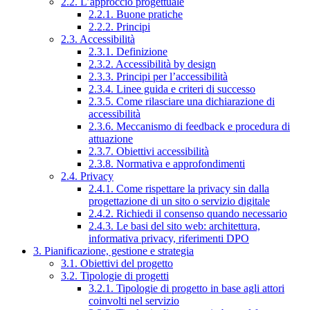
2.2. L’approccio progettuale
2.2.1. Buone pratiche
2.2.2. Principi
2.3. Accessibilità
2.3.1. Definizione
2.3.2. Accessibilità by design
2.3.3. Principi per l’accessibilità
2.3.4. Linee guida e criteri di successo
2.3.5. Come rilasciare una dichiarazione di
accessibilità
2.3.6. Meccanismo di feedback e procedura di
attuazione
2.3.7. Obiettivi accessibilità
2.3.8. Normativa e approfondimenti
2.4. Privacy
2.4.1. Come rispettare la privacy sin dalla
progettazione di un sito o servizio digitale
2.4.2. Richiedi il consenso quando necessario
2.4.3. Le basi del sito web: architettura,
informativa privacy, riferimenti DPO
3. Pianificazione, gestione e strategia
3.1. Obiettivi del progetto
3.2. Tipologie di progetti
3.2.1. Tipologie di progetto in base agli attori
coinvolti nel servizio