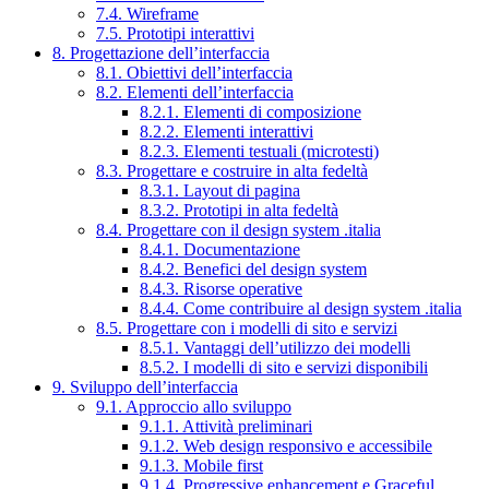
7.4. Wireframe
7.5. Prototipi interattivi
8. Progettazione dell’interfaccia
8.1. Obiettivi dell’interfaccia
8.2. Elementi dell’interfaccia
8.2.1. Elementi di composizione
8.2.2. Elementi interattivi
8.2.3. Elementi testuali (microtesti)
8.3. Progettare e costruire in alta fedeltà
8.3.1. Layout di pagina
8.3.2. Prototipi in alta fedeltà
8.4. Progettare con il design system .italia
8.4.1. Documentazione
8.4.2. Benefici del design system
8.4.3. Risorse operative
8.4.4. Come contribuire al design system .italia
8.5. Progettare con i modelli di sito e servizi
8.5.1. Vantaggi dell’utilizzo dei modelli
8.5.2. I modelli di sito e servizi disponibili
9. Sviluppo dell’interfaccia
9.1. Approccio allo sviluppo
9.1.1. Attività preliminari
9.1.2. Web design responsivo e accessibile
9.1.3. Mobile first
9.1.4. Progressive enhancement e Graceful