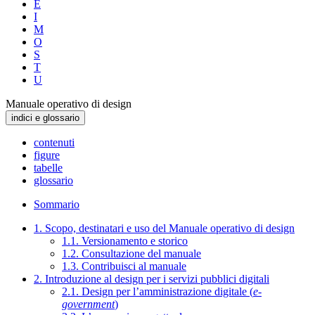
E
I
M
O
S
T
U
Manuale operativo di design
indici e glossario
contenuti
figure
tabelle
glossario
Sommario
1. Scopo, destinatari e uso del Manuale operativo di design
1.1. Versionamento e storico
1.2. Consultazione del manuale
1.3. Contribuisci al manuale
2. Introduzione al design per i servizi pubblici digitali
2.1. Design per l’amministrazione digitale (
e-
government
)