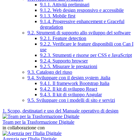
9.1.1. Attività preliminari
9.1.2. Web design responsivo e accessibile
9.1.3. Mobile first
9.1.4. Progressive enhancement e Graceful
degradation
9.2. Strumenti di supporto allo sviluppo del software
9.2.1. Feature detection
9.2.2. Verificare le feature disponibili con Can I
use
9.2.3. Strumenti e risorse per CSS e JavaScript
9.2.4. Supporto browser
9.2.5. Misurare le prestazioni
9.3. Catalogo del riuso
9.4. Sviluppare con il design system .italia
9.4.1. Il framework Bootstrap Italia
9.4.2. Il kit di sviluppo React
9.4.3. Il kit di sviluppo Angular
9.5. Sviluppare con i modelli di sito e servizi
1. Scopo, destinatari e uso del Manuale operativo di design
Team per la Trasformazione Digitale
in collaborazione con
Agenzia per l'Italia Digitale