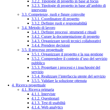
3.2.2. Tipologie di progetto in base al focus
3.2.3. Tipologie di progetto in base all’ambito di
intervento
3.3. Competenze, ruoli e figure coinvolte
3.3.1. Coordinatore di progetto
3.3.2. Definire ruoli e responsabilità
3.4. Metodo di lavoro
3.4.1. Definire processi, strumenti e rituali
3.4.2. Curare la documentazione di progetto
3.4.3. Organizzare tavoli tecnici collaborativi
3.4.4. Prendere decisioni
3.5. Il processo progettuale
3.5.1. Organizzare il progetto e la sua gestione
3.5.2. Comprendere il contesto d’uso del servizio
pubblico
3.5.3. Progettare i processi e i
touchpoint
del
servizio
3.5.4. Realizzare l’interfaccia utente del servizio
3.5.5. Validare la soluzione ottenuta
4. Ricerca progettuale
4.1. Ricerca primaria
4.1.1. Interviste
4.1.2. Questionari
4.1.3. Test di usabilità
4.1.4. Web analytics