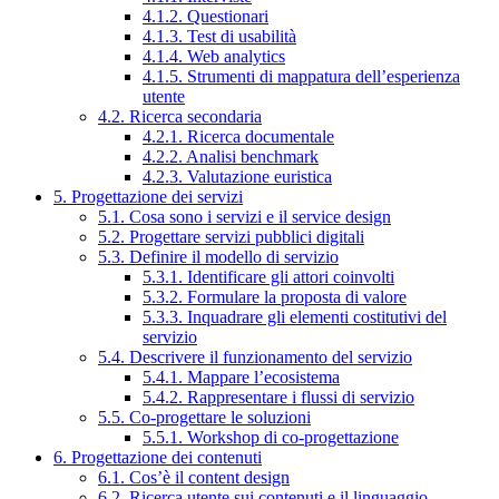
4.1.2. Questionari
4.1.3. Test di usabilità
4.1.4. Web analytics
4.1.5. Strumenti di mappatura dell’esperienza
utente
4.2. Ricerca secondaria
4.2.1. Ricerca documentale
4.2.2. Analisi benchmark
4.2.3. Valutazione euristica
5. Progettazione dei servizi
5.1. Cosa sono i servizi e il service design
5.2. Progettare servizi pubblici digitali
5.3. Definire il modello di servizio
5.3.1. Identificare gli attori coinvolti
5.3.2. Formulare la proposta di valore
5.3.3. Inquadrare gli elementi costitutivi del
servizio
5.4. Descrivere il funzionamento del servizio
5.4.1. Mappare l’ecosistema
5.4.2. Rappresentare i flussi di servizio
5.5. Co-progettare le soluzioni
5.5.1. Workshop di co-progettazione
6. Progettazione dei contenuti
6.1. Cos’è il content design
6.2. Ricerca utente sui contenuti e il linguaggio