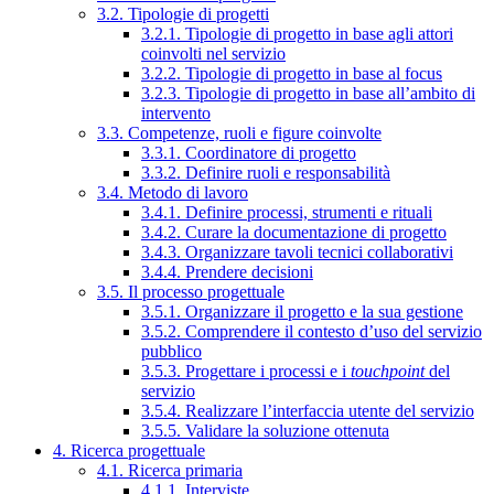
3.2. Tipologie di progetti
3.2.1. Tipologie di progetto in base agli attori
coinvolti nel servizio
3.2.2. Tipologie di progetto in base al focus
3.2.3. Tipologie di progetto in base all’ambito di
intervento
3.3. Competenze, ruoli e figure coinvolte
3.3.1. Coordinatore di progetto
3.3.2. Definire ruoli e responsabilità
3.4. Metodo di lavoro
3.4.1. Definire processi, strumenti e rituali
3.4.2. Curare la documentazione di progetto
3.4.3. Organizzare tavoli tecnici collaborativi
3.4.4. Prendere decisioni
3.5. Il processo progettuale
3.5.1. Organizzare il progetto e la sua gestione
3.5.2. Comprendere il contesto d’uso del servizio
pubblico
3.5.3. Progettare i processi e i
touchpoint
del
servizio
3.5.4. Realizzare l’interfaccia utente del servizio
3.5.5. Validare la soluzione ottenuta
4. Ricerca progettuale
4.1. Ricerca primaria
4.1.1. Interviste