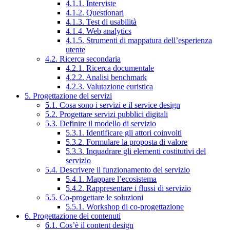
4.1.1. Interviste
4.1.2. Questionari
4.1.3. Test di usabilità
4.1.4. Web analytics
4.1.5. Strumenti di mappatura dell’esperienza
utente
4.2. Ricerca secondaria
4.2.1. Ricerca documentale
4.2.2. Analisi benchmark
4.2.3. Valutazione euristica
5. Progettazione dei servizi
5.1. Cosa sono i servizi e il service design
5.2. Progettare servizi pubblici digitali
5.3. Definire il modello di servizio
5.3.1. Identificare gli attori coinvolti
5.3.2. Formulare la proposta di valore
5.3.3. Inquadrare gli elementi costitutivi del
servizio
5.4. Descrivere il funzionamento del servizio
5.4.1. Mappare l’ecosistema
5.4.2. Rappresentare i flussi di servizio
5.5. Co-progettare le soluzioni
5.5.1. Workshop di co-progettazione
6. Progettazione dei contenuti
6.1. Cos’è il content design