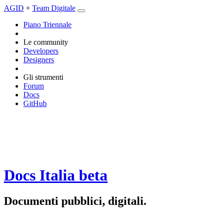
AGID
+
Team Digitale
Piano Triennale
Le community
Developers
Designers
Gli strumenti
Forum
Docs
GitHub
Docs Italia
beta
Documenti pubblici, digitali.