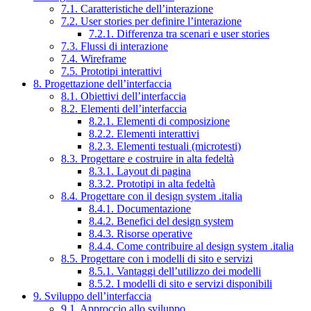
7.1. Caratteristiche dell’interazione
7.2. User stories per definire l’interazione
7.2.1. Differenza tra scenari e user stories
7.3. Flussi di interazione
7.4. Wireframe
7.5. Prototipi interattivi
8. Progettazione dell’interfaccia
8.1. Obiettivi dell’interfaccia
8.2. Elementi dell’interfaccia
8.2.1. Elementi di composizione
8.2.2. Elementi interattivi
8.2.3. Elementi testuali (microtesti)
8.3. Progettare e costruire in alta fedeltà
8.3.1. Layout di pagina
8.3.2. Prototipi in alta fedeltà
8.4. Progettare con il design system .italia
8.4.1. Documentazione
8.4.2. Benefici del design system
8.4.3. Risorse operative
8.4.4. Come contribuire al design system .italia
8.5. Progettare con i modelli di sito e servizi
8.5.1. Vantaggi dell’utilizzo dei modelli
8.5.2. I modelli di sito e servizi disponibili
9. Sviluppo dell’interfaccia
9.1. Approccio allo sviluppo