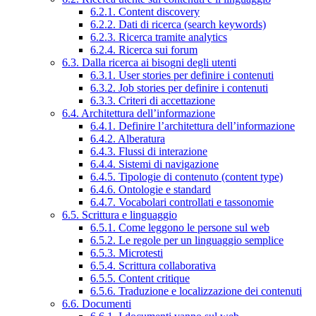
6.2.1. Content discovery
6.2.2. Dati di ricerca (search keywords)
6.2.3. Ricerca tramite analytics
6.2.4. Ricerca sui forum
6.3. Dalla ricerca ai bisogni degli utenti
6.3.1. User stories per definire i contenuti
6.3.2. Job stories per definire i contenuti
6.3.3. Criteri di accettazione
6.4. Architettura dell’informazione
6.4.1. Definire l’architettura dell’informazione
6.4.2. Alberatura
6.4.3. Flussi di interazione
6.4.4. Sistemi di navigazione
6.4.5. Tipologie di contenuto (content type)
6.4.6. Ontologie e standard
6.4.7. Vocabolari controllati e tassonomie
6.5. Scrittura e linguaggio
6.5.1. Come leggono le persone sul web
6.5.2. Le regole per un linguaggio semplice
6.5.3. Microtesti
6.5.4. Scrittura collaborativa
6.5.5. Content critique
6.5.6. Traduzione e localizzazione dei contenuti
6.6. Documenti