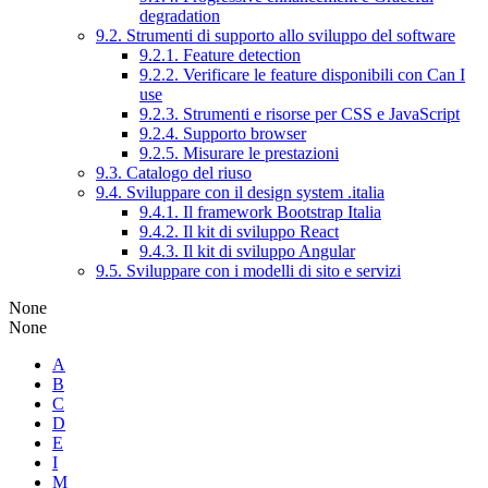
degradation
9.2. Strumenti di supporto allo sviluppo del software
9.2.1. Feature detection
9.2.2. Verificare le feature disponibili con Can I
use
9.2.3. Strumenti e risorse per CSS e JavaScript
9.2.4. Supporto browser
9.2.5. Misurare le prestazioni
9.3. Catalogo del riuso
9.4. Sviluppare con il design system .italia
9.4.1. Il framework Bootstrap Italia
9.4.2. Il kit di sviluppo React
9.4.3. Il kit di sviluppo Angular
9.5. Sviluppare con i modelli di sito e servizi
None
None
A
B
C
D
E
I
M