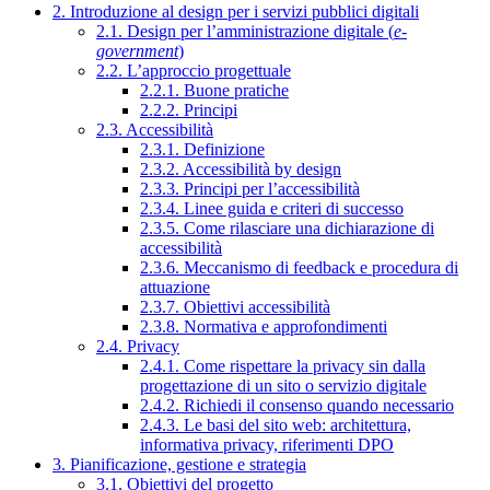
2. Introduzione al design per i servizi pubblici digitali
2.1. Design per l’amministrazione digitale (
e-
government
)
2.2. L’approccio progettuale
2.2.1. Buone pratiche
2.2.2. Principi
2.3. Accessibilità
2.3.1. Definizione
2.3.2. Accessibilità by design
2.3.3. Principi per l’accessibilità
2.3.4. Linee guida e criteri di successo
2.3.5. Come rilasciare una dichiarazione di
accessibilità
2.3.6. Meccanismo di feedback e procedura di
attuazione
2.3.7. Obiettivi accessibilità
2.3.8. Normativa e approfondimenti
2.4. Privacy
2.4.1. Come rispettare la privacy sin dalla
progettazione di un sito o servizio digitale
2.4.2. Richiedi il consenso quando necessario
2.4.3. Le basi del sito web: architettura,
informativa privacy, riferimenti DPO
3. Pianificazione, gestione e strategia
3.1. Obiettivi del progetto