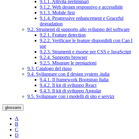
9.1.1. Attività preliminari
9.1.2. Web design responsivo e accessibile
9.1.3. Mobile first
9.1.4. Progressive enhancement e Graceful
degradation
9.2. Strumenti di supporto allo sviluppo del software
9.2.1. Feature detection
9.2.2. Verificare le feature disponibili con Can I
use
9.2.3. Strumenti e risorse per CSS e JavaScript
9.2.4. Supporto browser
9.2.5. Misurare le prestazioni
9.3. Catalogo del riuso
9.4. Sviluppare con il design system .italia
9.4.1. Il framework Bootstrap Italia
9.4.2. Il kit di sviluppo React
9.4.3. Il kit di sviluppo Angular
9.5. Sviluppare con i modelli di sito e servizi
glossario
A
B
C
D