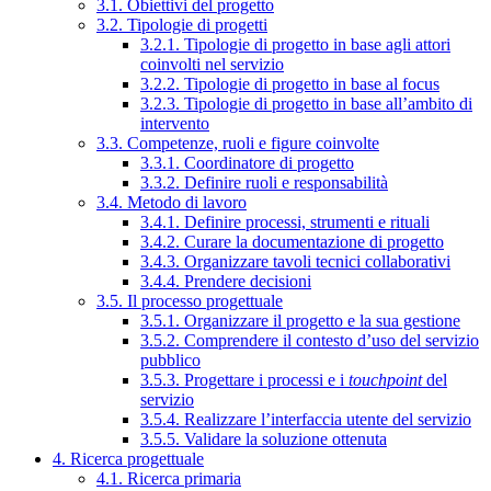
3.1. Obiettivi del progetto
3.2. Tipologie di progetti
3.2.1. Tipologie di progetto in base agli attori
coinvolti nel servizio
3.2.2. Tipologie di progetto in base al focus
3.2.3. Tipologie di progetto in base all’ambito di
intervento
3.3. Competenze, ruoli e figure coinvolte
3.3.1. Coordinatore di progetto
3.3.2. Definire ruoli e responsabilità
3.4. Metodo di lavoro
3.4.1. Definire processi, strumenti e rituali
3.4.2. Curare la documentazione di progetto
3.4.3. Organizzare tavoli tecnici collaborativi
3.4.4. Prendere decisioni
3.5. Il processo progettuale
3.5.1. Organizzare il progetto e la sua gestione
3.5.2. Comprendere il contesto d’uso del servizio
pubblico
3.5.3. Progettare i processi e i
touchpoint
del
servizio
3.5.4. Realizzare l’interfaccia utente del servizio
3.5.5. Validare la soluzione ottenuta
4. Ricerca progettuale
4.1. Ricerca primaria