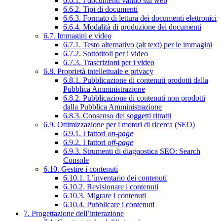
6.6.1. I documenti vanno sul web
6.6.2. Tipi di documenti
6.6.3. Formato di lettura dei documenti elettronici
6.6.4. Modalità di produzione dei documenti
6.7. Immagini e video
6.7.1. Testo alternativo (alt text) per le immagini
6.7.2. Sottotitoli per i video
6.7.3. Trascrizioni per i video
6.8. Proprietà intellettuale e privacy
6.8.1. Pubblicazione di contenuti prodotti dalla
Pubblica Amministrazione
6.8.2. Pubblicazione di contenuti non prodotti
dalla Pubblica Amministrazione
6.8.3. Consenso dei soggetti ritratti
6.9. Ottimizzazione per i motori di ricerca (SEO)
6.9.1. I fattori
on-page
6.9.2. I fattori
off-page
6.9.3. Strumenti di diagnostica SEO: Search
Console
6.10. Gestire i contenuti
6.10.1. L’inventario dei contenuti
6.10.2. Revisionare i contenuti
6.10.3. Migrare i contenuti
6.10.4. Pubblicare i contenuti
7. Progettazione dell’interazione