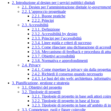
2. Introduzione al design per i servizi pubblici digitali
2.1. Design per l’amministrazione digitale (
e-government
2.2. L’approccio progettuale
2.2.1. Buone pratiche
2.2.2. Principi
2.3. Accessibilità
2.3.1. Definizione
2.3.2. Accessibilità by design
2.3.3. Principi per l’accessibilità
2.3.4. Linee guida e criteri di successo
2.3.5. Come rilasciare una dichiarazione di accessib
2.3.6. Meccanismo di feedback e procedura di attu
2.3.7. Obiettivi accessibilità
2.3.8. Normativa e approfondimenti
2.4. Privacy
2.4.1. Come rispettare la privacy sin dalla progettaz
2.4.2. Richiedi il consenso quando necessario
2.4.3. Le basi del sito web: architettura, informati
3. Pianificazione, gestione e strategia
3.1. Obiettivi del progetto
3.2. Tipologie di progetti
3.2.1. Tipologie di progetto in base agli attori coinv
3.2.2. Tipologie di progetto in base al focus
3.2.3. Tipologie di progetto in base all’ambito di i
3.3. Competenze, ruoli e figure coinvolte