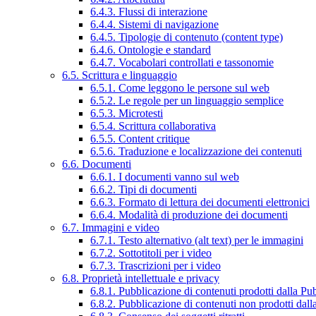
6.4.3. Flussi di interazione
6.4.4. Sistemi di navigazione
6.4.5. Tipologie di contenuto (content type)
6.4.6. Ontologie e standard
6.4.7. Vocabolari controllati e tassonomie
6.5. Scrittura e linguaggio
6.5.1. Come leggono le persone sul web
6.5.2. Le regole per un linguaggio semplice
6.5.3. Microtesti
6.5.4. Scrittura collaborativa
6.5.5. Content critique
6.5.6. Traduzione e localizzazione dei contenuti
6.6. Documenti
6.6.1. I documenti vanno sul web
6.6.2. Tipi di documenti
6.6.3. Formato di lettura dei documenti elettronici
6.6.4. Modalità di produzione dei documenti
6.7. Immagini e video
6.7.1. Testo alternativo (alt text) per le immagini
6.7.2. Sottotitoli per i video
6.7.3. Trascrizioni per i video
6.8. Proprietà intellettuale e privacy
6.8.1. Pubblicazione di contenuti prodotti dalla P
6.8.2. Pubblicazione di contenuti non prodotti dal