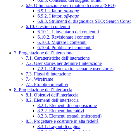
6.8.3. Consenso dei soggetti ritratti
6.9. Ottimizzazione per i motori di ricerca (SEO)
6.9.1. I fattori
on-page
6.9.2. I fattori
off-page
6.9.3. Strumenti di diagnostica SEO: Search Cons
6.10. Gestire i contenuti
6.10.1. L’inventario dei contenuti
6.10.2. Revisionare i contenuti
6.10.3. Migrare i contenuti
6.10.4. Pubblicare i contenuti
7. Progettazione dell’interazione
7.1. Caratteristiche dell’interazione
7.2. User stories per definire l’interazione
7.2.1. Differenza tra scenari e user stories
7.3. Flussi di interazione
7.4. Wireframe
7.5. Prototipi interattivi
8. Progettazione dell’interfaccia
8.1. Obiettivi dell’interfaccia
8.2. Elementi dell’interfaccia
8.2.1. Elementi di composizione
8.2.2. Elementi interattivi
8.2.3. Elementi testuali (microtesti)
8.3. Progettare e costruire in alta fedeltà
8.3.1. Layout di pagina