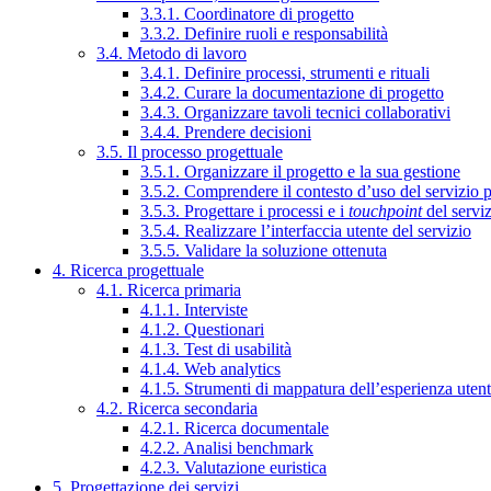
3.3.1. Coordinatore di progetto
3.3.2. Definire ruoli e responsabilità
3.4. Metodo di lavoro
3.4.1. Definire processi, strumenti e rituali
3.4.2. Curare la documentazione di progetto
3.4.3. Organizzare tavoli tecnici collaborativi
3.4.4. Prendere decisioni
3.5. Il processo progettuale
3.5.1. Organizzare il progetto e la sua gestione
3.5.2. Comprendere il contesto d’uso del servizio 
3.5.3. Progettare i processi e i
touchpoint
del servi
3.5.4. Realizzare l’interfaccia utente del servizio
3.5.5. Validare la soluzione ottenuta
4. Ricerca progettuale
4.1. Ricerca primaria
4.1.1. Interviste
4.1.2. Questionari
4.1.3. Test di usabilità
4.1.4. Web analytics
4.1.5. Strumenti di mappatura dell’esperienza uten
4.2. Ricerca secondaria
4.2.1. Ricerca documentale
4.2.2. Analisi benchmark
4.2.3. Valutazione euristica
5. Progettazione dei servizi