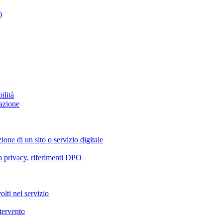
)
ilità
azione
ione di un sito o servizio digitale
va privacy, riferimenti DPO
olti nel servizio
ntervento