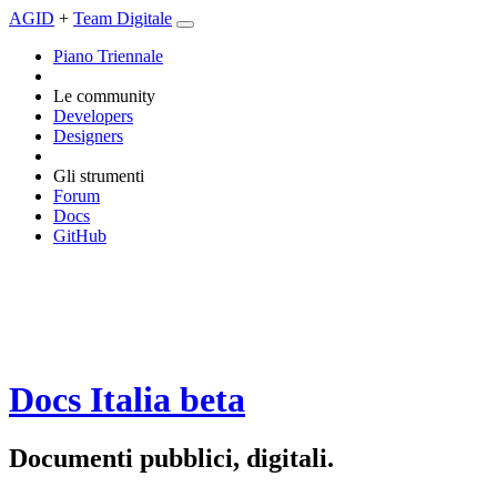
AGID
+
Team Digitale
Piano Triennale
Le community
Developers
Designers
Gli strumenti
Forum
Docs
GitHub
Docs Italia
beta
Documenti pubblici, digitali.