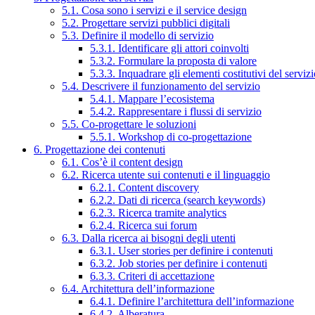
5.1. Cosa sono i servizi e il service design
5.2. Progettare servizi pubblici digitali
5.3. Definire il modello di servizio
5.3.1. Identificare gli attori coinvolti
5.3.2. Formulare la proposta di valore
5.3.3. Inquadrare gli elementi costitutivi del serviz
5.4. Descrivere il funzionamento del servizio
5.4.1. Mappare l’ecosistema
5.4.2. Rappresentare i flussi di servizio
5.5. Co-progettare le soluzioni
5.5.1. Workshop di co-progettazione
6. Progettazione dei contenuti
6.1. Cos’è il content design
6.2. Ricerca utente sui contenuti e il linguaggio
6.2.1. Content discovery
6.2.2. Dati di ricerca (search keywords)
6.2.3. Ricerca tramite analytics
6.2.4. Ricerca sui forum
6.3. Dalla ricerca ai bisogni degli utenti
6.3.1. User stories per definire i contenuti
6.3.2. Job stories per definire i contenuti
6.3.3. Criteri di accettazione
6.4. Architettura dell’informazione
6.4.1. Definire l’architettura dell’informazione
6.4.2. Alberatura