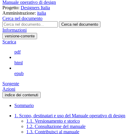
Manuale operativo di design
Progetto:
Designers Italia
Amministrazione:
italia
Cerca nel documento
Cerca nel documento
Informazioni
versione-corrente
Scarica
pdf
html
epub
Sorgente
Azioni
indice dei contenuti
Sommario
1. Scopo, destinatari e uso del Manuale operativo di design
1.1. Versionamento e storico
1.2. Consultazione del manuale
1.3. Contribuisci al manuale