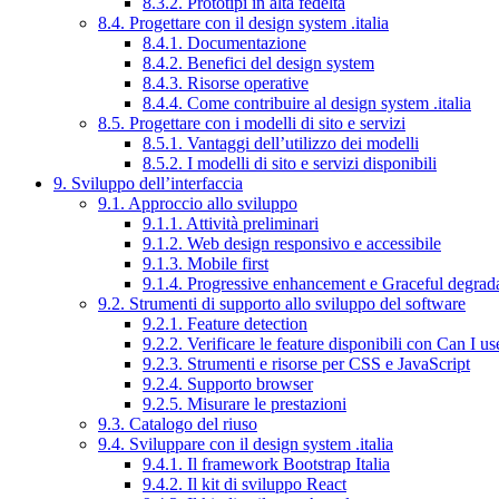
8.3.2. Prototipi in alta fedeltà
8.4. Progettare con il design system .italia
8.4.1. Documentazione
8.4.2. Benefici del design system
8.4.3. Risorse operative
8.4.4. Come contribuire al design system .italia
8.5. Progettare con i modelli di sito e servizi
8.5.1. Vantaggi dell’utilizzo dei modelli
8.5.2. I modelli di sito e servizi disponibili
9. Sviluppo dell’interfaccia
9.1. Approccio allo sviluppo
9.1.1. Attività preliminari
9.1.2. Web design responsivo e accessibile
9.1.3. Mobile first
9.1.4. Progressive enhancement e Graceful degrad
9.2. Strumenti di supporto allo sviluppo del software
9.2.1. Feature detection
9.2.2. Verificare le feature disponibili con Can I us
9.2.3. Strumenti e risorse per CSS e JavaScript
9.2.4. Supporto browser
9.2.5. Misurare le prestazioni
9.3. Catalogo del riuso
9.4. Sviluppare con il design system .italia
9.4.1. Il framework Bootstrap Italia
9.4.2. Il kit di sviluppo React