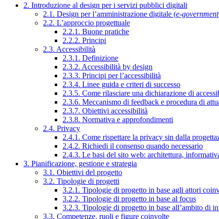
2. Introduzione al design per i servizi pubblici digitali
2.1. Design per l’amministrazione digitale (
e-government
2.2. L’approccio progettuale
2.2.1. Buone pratiche
2.2.2. Principi
2.3. Accessibilità
2.3.1. Definizione
2.3.2. Accessibilità by design
2.3.3. Principi per l’accessibilità
2.3.4. Linee guida e criteri di successo
2.3.5. Come rilasciare una dichiarazione di accessib
2.3.6. Meccanismo di feedback e procedura di attu
2.3.7. Obiettivi accessibilità
2.3.8. Normativa e approfondimenti
2.4. Privacy
2.4.1. Come rispettare la privacy sin dalla progettaz
2.4.2. Richiedi il consenso quando necessario
2.4.3. Le basi del sito web: architettura, informati
3. Pianificazione, gestione e strategia
3.1. Obiettivi del progetto
3.2. Tipologie di progetti
3.2.1. Tipologie di progetto in base agli attori coinv
3.2.2. Tipologie di progetto in base al focus
3.2.3. Tipologie di progetto in base all’ambito di i
3.3. Competenze, ruoli e figure coinvolte