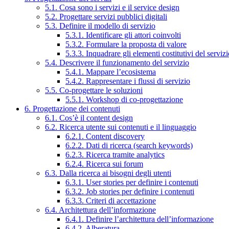
5.1. Cosa sono i servizi e il service design
5.2. Progettare servizi pubblici digitali
5.3. Definire il modello di servizio
5.3.1. Identificare gli attori coinvolti
5.3.2. Formulare la proposta di valore
5.3.3. Inquadrare gli elementi costitutivi del serviz
5.4. Descrivere il funzionamento del servizio
5.4.1. Mappare l’ecosistema
5.4.2. Rappresentare i flussi di servizio
5.5. Co-progettare le soluzioni
5.5.1. Workshop di co-progettazione
6. Progettazione dei contenuti
6.1. Cos’è il content design
6.2. Ricerca utente sui contenuti e il linguaggio
6.2.1. Content discovery
6.2.2. Dati di ricerca (search keywords)
6.2.3. Ricerca tramite analytics
6.2.4. Ricerca sui forum
6.3. Dalla ricerca ai bisogni degli utenti
6.3.1. User stories per definire i contenuti
6.3.2. Job stories per definire i contenuti
6.3.3. Criteri di accettazione
6.4. Architettura dell’informazione
6.4.1. Definire l’architettura dell’informazione
6.4.2. Alberatura