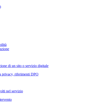
)
ilità
azione
ione di un sito o servizio digitale
va privacy, riferimenti DPO
olti nel servizio
ntervento