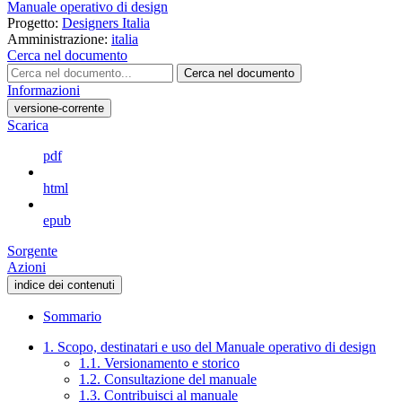
Manuale operativo di design
Progetto:
Designers Italia
Amministrazione:
italia
Cerca nel documento
Cerca nel documento
Informazioni
versione-corrente
Scarica
pdf
html
epub
Sorgente
Azioni
indice dei contenuti
Sommario
1. Scopo, destinatari e uso del Manuale operativo di design
1.1. Versionamento e storico
1.2. Consultazione del manuale
1.3. Contribuisci al manuale