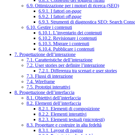
6.8.3. Consenso dei soggetti ritratti
6.9. Ottimizzazione per i motori di ricerca (SEO)
6.9.1. I fattori
on-page
6.9.2. I fattori
off-page
6.9.3. Strumenti di diagnostica SEO: Search Cons
6.10. Gestire i contenuti
6.10.1. L’inventario dei contenuti
6.10.2. Revisionare i contenuti
6.10.3. Migrare i contenuti
6.10.4. Pubblicare i contenuti
7. Progettazione dell’interazione
7.1. Caratteristiche dell’interazione
7.2. User stories per definire l’interazione
7.2.1. Differenza tra scenari e user stories
7.3. Flussi di interazione
7.4. Wireframe
7.5. Prototipi interattivi
8. Progettazione dell’interfaccia
8.1. Obiettivi dell’interfaccia
8.2. Elementi dell’interfaccia
8.2.1. Elementi di composizione
8.2.2. Elementi interattivi
8.2.3. Elementi testuali (microtesti)
8.3. Progettare e costruire in alta fedeltà
8.3.1. Layout di pagina