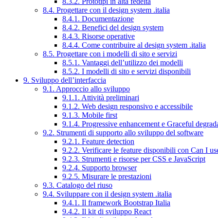
8.3.2. Prototipi in alta fedeltà
8.4. Progettare con il design system .italia
8.4.1. Documentazione
8.4.2. Benefici del design system
8.4.3. Risorse operative
8.4.4. Come contribuire al design system .italia
8.5. Progettare con i modelli di sito e servizi
8.5.1. Vantaggi dell’utilizzo dei modelli
8.5.2. I modelli di sito e servizi disponibili
9. Sviluppo dell’interfaccia
9.1. Approccio allo sviluppo
9.1.1. Attività preliminari
9.1.2. Web design responsivo e accessibile
9.1.3. Mobile first
9.1.4. Progressive enhancement e Graceful degrad
9.2. Strumenti di supporto allo sviluppo del software
9.2.1. Feature detection
9.2.2. Verificare le feature disponibili con Can I us
9.2.3. Strumenti e risorse per CSS e JavaScript
9.2.4. Supporto browser
9.2.5. Misurare le prestazioni
9.3. Catalogo del riuso
9.4. Sviluppare con il design system .italia
9.4.1. Il framework Bootstrap Italia
9.4.2. Il kit di sviluppo React