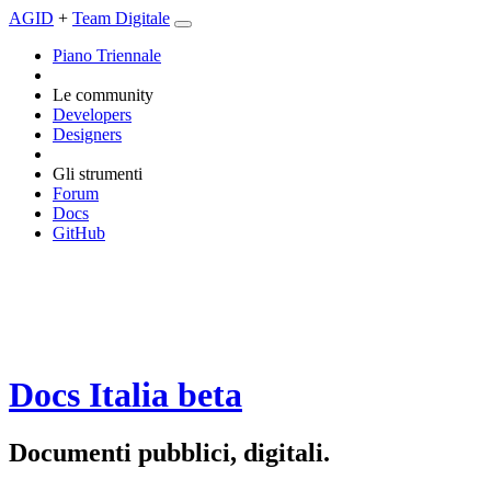
AGID
+
Team Digitale
Piano Triennale
Le community
Developers
Designers
Gli strumenti
Forum
Docs
GitHub
Docs Italia
beta
Documenti pubblici, digitali.