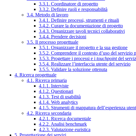
3.3.1. Coordinatore di progetto
3.3.2. Definire ruoli e responsabilità
3.4. Metodo di lavoro
3.4.1. Definire processi, strumenti e rituali
3.4.2. Curare la documentazione di progetto
3.4.3. Organizzare tavoli tecnici collaborativi
3.4.4. Prendere decisioni
3.5. Il processo progettuale
3.5.1. Organizzare il progetto e la sua gestione
3.5.2. Comprendere il contesto d’uso del servizio 
3.5.3. Progettare i processi e i
touchpoint
del servi
3.5.4. Realizzare l’interfaccia utente del servizio
3.5.5. Validare la soluzione ottenuta
4. Ricerca progettuale
4.1. Ricerca primaria
4.1.1. Interviste
4.1.2. Questionari
4.1.3. Test di usabilità
4.1.4. Web analytics
4.1.5. Strumenti di mappatura dell’esperienza uten
4.2. Ricerca secondaria
4.2.1. Ricerca documentale
4.2.2. Analisi benchmark
4.2.3. Valutazione euristica
5. Progettazione dei servizi