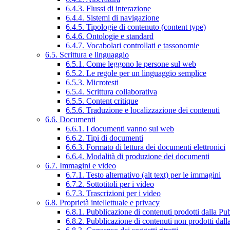
6.4.3. Flussi di interazione
6.4.4. Sistemi di navigazione
6.4.5. Tipologie di contenuto (content type)
6.4.6. Ontologie e standard
6.4.7. Vocabolari controllati e tassonomie
6.5. Scrittura e linguaggio
6.5.1. Come leggono le persone sul web
6.5.2. Le regole per un linguaggio semplice
6.5.3. Microtesti
6.5.4. Scrittura collaborativa
6.5.5. Content critique
6.5.6. Traduzione e localizzazione dei contenuti
6.6. Documenti
6.6.1. I documenti vanno sul web
6.6.2. Tipi di documenti
6.6.3. Formato di lettura dei documenti elettronici
6.6.4. Modalità di produzione dei documenti
6.7. Immagini e video
6.7.1. Testo alternativo (alt text) per le immagini
6.7.2. Sottotitoli per i video
6.7.3. Trascrizioni per i video
6.8. Proprietà intellettuale e privacy
6.8.1. Pubblicazione di contenuti prodotti dalla P
6.8.2. Pubblicazione di contenuti non prodotti dal