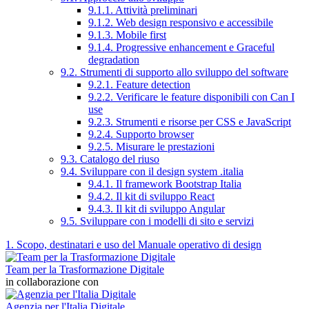
9.1.1. Attività preliminari
9.1.2. Web design responsivo e accessibile
9.1.3. Mobile first
9.1.4. Progressive enhancement e Graceful
degradation
9.2. Strumenti di supporto allo sviluppo del software
9.2.1. Feature detection
9.2.2. Verificare le feature disponibili con Can I
use
9.2.3. Strumenti e risorse per CSS e JavaScript
9.2.4. Supporto browser
9.2.5. Misurare le prestazioni
9.3. Catalogo del riuso
9.4. Sviluppare con il design system .italia
9.4.1. Il framework Bootstrap Italia
9.4.2. Il kit di sviluppo React
9.4.3. Il kit di sviluppo Angular
9.5. Sviluppare con i modelli di sito e servizi
1. Scopo, destinatari e uso del Manuale operativo di design
Team per la Trasformazione Digitale
in collaborazione con
Agenzia per l'Italia Digitale