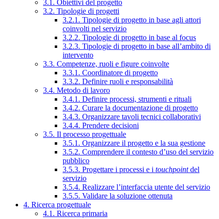
3.1. Obiettivi del progetto
3.2. Tipologie di progetti
3.2.1. Tipologie di progetto in base agli attori
coinvolti nel servizio
3.2.2. Tipologie di progetto in base al focus
3.2.3. Tipologie di progetto in base all’ambito di
intervento
3.3. Competenze, ruoli e figure coinvolte
3.3.1. Coordinatore di progetto
3.3.2. Definire ruoli e responsabilità
3.4. Metodo di lavoro
3.4.1. Definire processi, strumenti e rituali
3.4.2. Curare la documentazione di progetto
3.4.3. Organizzare tavoli tecnici collaborativi
3.4.4. Prendere decisioni
3.5. Il processo progettuale
3.5.1. Organizzare il progetto e la sua gestione
3.5.2. Comprendere il contesto d’uso del servizio
pubblico
3.5.3. Progettare i processi e i
touchpoint
del
servizio
3.5.4. Realizzare l’interfaccia utente del servizio
3.5.5. Validare la soluzione ottenuta
4. Ricerca progettuale
4.1. Ricerca primaria