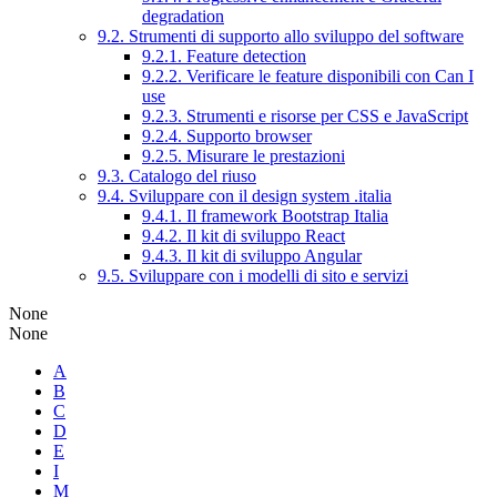
degradation
9.2. Strumenti di supporto allo sviluppo del software
9.2.1. Feature detection
9.2.2. Verificare le feature disponibili con Can I
use
9.2.3. Strumenti e risorse per CSS e JavaScript
9.2.4. Supporto browser
9.2.5. Misurare le prestazioni
9.3. Catalogo del riuso
9.4. Sviluppare con il design system .italia
9.4.1. Il framework Bootstrap Italia
9.4.2. Il kit di sviluppo React
9.4.3. Il kit di sviluppo Angular
9.5. Sviluppare con i modelli di sito e servizi
None
None
A
B
C
D
E
I
M