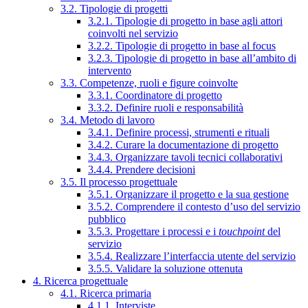
3.2. Tipologie di progetti
3.2.1. Tipologie di progetto in base agli attori
coinvolti nel servizio
3.2.2. Tipologie di progetto in base al focus
3.2.3. Tipologie di progetto in base all’ambito di
intervento
3.3. Competenze, ruoli e figure coinvolte
3.3.1. Coordinatore di progetto
3.3.2. Definire ruoli e responsabilità
3.4. Metodo di lavoro
3.4.1. Definire processi, strumenti e rituali
3.4.2. Curare la documentazione di progetto
3.4.3. Organizzare tavoli tecnici collaborativi
3.4.4. Prendere decisioni
3.5. Il processo progettuale
3.5.1. Organizzare il progetto e la sua gestione
3.5.2. Comprendere il contesto d’uso del servizio
pubblico
3.5.3. Progettare i processi e i
touchpoint
del
servizio
3.5.4. Realizzare l’interfaccia utente del servizio
3.5.5. Validare la soluzione ottenuta
4. Ricerca progettuale
4.1. Ricerca primaria
4.1.1. Interviste