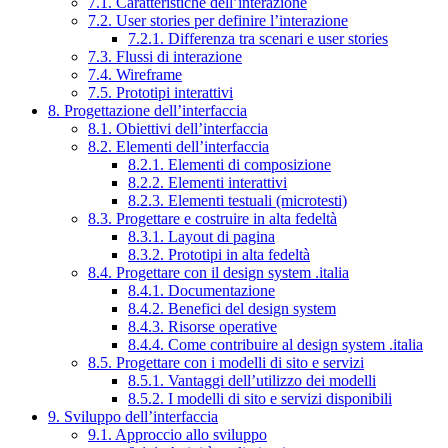
7.1. Caratteristiche dell’interazione
7.2. User stories per definire l’interazione
7.2.1. Differenza tra scenari e user stories
7.3. Flussi di interazione
7.4. Wireframe
7.5. Prototipi interattivi
8. Progettazione dell’interfaccia
8.1. Obiettivi dell’interfaccia
8.2. Elementi dell’interfaccia
8.2.1. Elementi di composizione
8.2.2. Elementi interattivi
8.2.3. Elementi testuali (microtesti)
8.3. Progettare e costruire in alta fedeltà
8.3.1. Layout di pagina
8.3.2. Prototipi in alta fedeltà
8.4. Progettare con il design system .italia
8.4.1. Documentazione
8.4.2. Benefici del design system
8.4.3. Risorse operative
8.4.4. Come contribuire al design system .italia
8.5. Progettare con i modelli di sito e servizi
8.5.1. Vantaggi dell’utilizzo dei modelli
8.5.2. I modelli di sito e servizi disponibili
9. Sviluppo dell’interfaccia
9.1. Approccio allo sviluppo