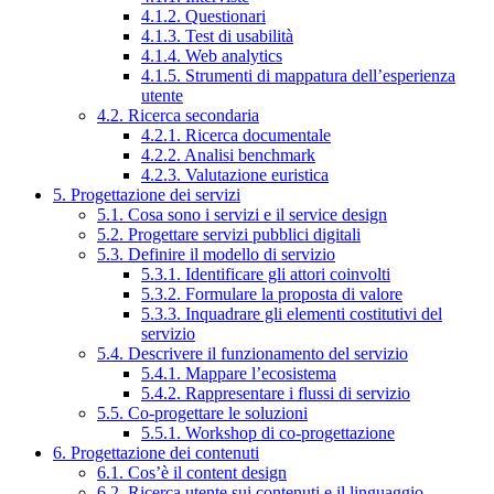
4.1.2. Questionari
4.1.3. Test di usabilità
4.1.4. Web analytics
4.1.5. Strumenti di mappatura dell’esperienza
utente
4.2. Ricerca secondaria
4.2.1. Ricerca documentale
4.2.2. Analisi benchmark
4.2.3. Valutazione euristica
5. Progettazione dei servizi
5.1. Cosa sono i servizi e il service design
5.2. Progettare servizi pubblici digitali
5.3. Definire il modello di servizio
5.3.1. Identificare gli attori coinvolti
5.3.2. Formulare la proposta di valore
5.3.3. Inquadrare gli elementi costitutivi del
servizio
5.4. Descrivere il funzionamento del servizio
5.4.1. Mappare l’ecosistema
5.4.2. Rappresentare i flussi di servizio
5.5. Co-progettare le soluzioni
5.5.1. Workshop di co-progettazione
6. Progettazione dei contenuti
6.1. Cos’è il content design
6.2. Ricerca utente sui contenuti e il linguaggio