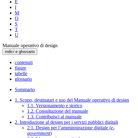
E
I
M
O
S
T
U
Manuale operativo di design
indici e glossario
contenuti
figure
tabelle
glossario
Sommario
1. Scopo, destinatari e uso del Manuale operativo di design
1.1. Versionamento e storico
1.2. Consultazione del manuale
1.3. Contribuisci al manuale
2. Introduzione al design per i servizi pubblici digitali
2.1. Design per l’amministrazione digitale (
e-
government
)