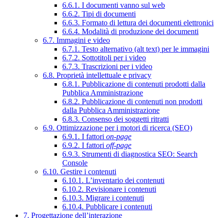
6.6.1. I documenti vanno sul web
6.6.2. Tipi di documenti
6.6.3. Formato di lettura dei documenti elettronici
6.6.4. Modalità di produzione dei documenti
6.7. Immagini e video
6.7.1. Testo alternativo (alt text) per le immagini
6.7.2. Sottotitoli per i video
6.7.3. Trascrizioni per i video
6.8. Proprietà intellettuale e privacy
6.8.1. Pubblicazione di contenuti prodotti dalla
Pubblica Amministrazione
6.8.2. Pubblicazione di contenuti non prodotti
dalla Pubblica Amministrazione
6.8.3. Consenso dei soggetti ritratti
6.9. Ottimizzazione per i motori di ricerca (SEO)
6.9.1. I fattori
on-page
6.9.2. I fattori
off-page
6.9.3. Strumenti di diagnostica SEO: Search
Console
6.10. Gestire i contenuti
6.10.1. L’inventario dei contenuti
6.10.2. Revisionare i contenuti
6.10.3. Migrare i contenuti
6.10.4. Pubblicare i contenuti
7. Progettazione dell’interazione