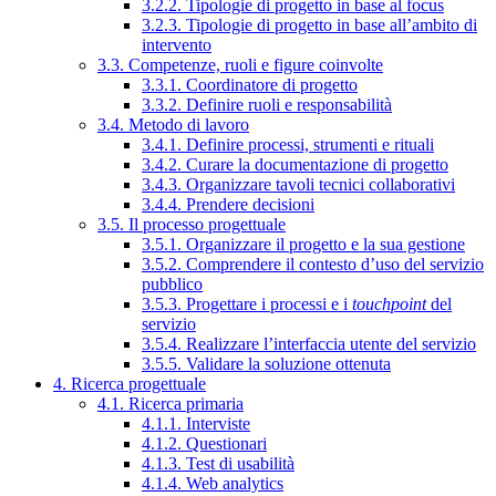
3.2.2. Tipologie di progetto in base al focus
3.2.3. Tipologie di progetto in base all’ambito di
intervento
3.3. Competenze, ruoli e figure coinvolte
3.3.1. Coordinatore di progetto
3.3.2. Definire ruoli e responsabilità
3.4. Metodo di lavoro
3.4.1. Definire processi, strumenti e rituali
3.4.2. Curare la documentazione di progetto
3.4.3. Organizzare tavoli tecnici collaborativi
3.4.4. Prendere decisioni
3.5. Il processo progettuale
3.5.1. Organizzare il progetto e la sua gestione
3.5.2. Comprendere il contesto d’uso del servizio
pubblico
3.5.3. Progettare i processi e i
touchpoint
del
servizio
3.5.4. Realizzare l’interfaccia utente del servizio
3.5.5. Validare la soluzione ottenuta
4. Ricerca progettuale
4.1. Ricerca primaria
4.1.1. Interviste
4.1.2. Questionari
4.1.3. Test di usabilità
4.1.4. Web analytics