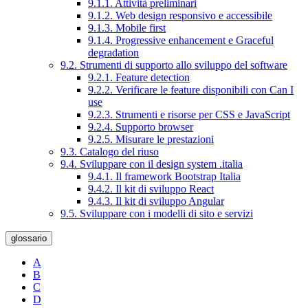
9.1.1. Attività preliminari
9.1.2. Web design responsivo e accessibile
9.1.3. Mobile first
9.1.4. Progressive enhancement e Graceful
degradation
9.2. Strumenti di supporto allo sviluppo del software
9.2.1. Feature detection
9.2.2. Verificare le feature disponibili con Can I
use
9.2.3. Strumenti e risorse per CSS e JavaScript
9.2.4. Supporto browser
9.2.5. Misurare le prestazioni
9.3. Catalogo del riuso
9.4. Sviluppare con il design system .italia
9.4.1. Il framework Bootstrap Italia
9.4.2. Il kit di sviluppo React
9.4.3. Il kit di sviluppo Angular
9.5. Sviluppare con i modelli di sito e servizi
glossario
A
B
C
D