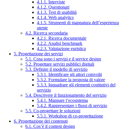
4.1.1. Interviste
4.1.2. Questionari
4.1.3. Test di usabilità
4.1.4. Web analytics
4.1.5. Strumenti di mappatura dell’esperienza
utente
4.2. Ricerca secondaria
4.2.1. Ricerca documentale
4.2.2. Analisi benchmark
4.2.3. Valutazione euristica
5. Progettazione dei servizi
5.1. Cosa sono i servizi e il service design
5.2. Progettare servizi pubblici digitali
5.3. Definire il modello di servizio
5.3.1. Identificare gli attori coinvolti
5.3.2. Formulare la proposta di valore
5.3.3. Inquadrare gli elementi costitutivi del
servizio
5.4. Descrivere il funzionamento del servizio
5.4.1. Mappare l’ecosistema
5.4.2. Rappresentare i flussi di servizio
5.5. Co-progettare le soluzioni
5.5.1. Workshop di co-progettazione
6. Progettazione dei contenuti
6.1. Cos’è il content design