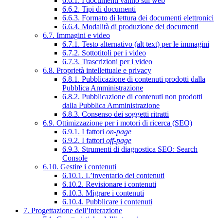
6.6.1. I documenti vanno sul web
6.6.2. Tipi di documenti
6.6.3. Formato di lettura dei documenti elettronici
6.6.4. Modalità di produzione dei documenti
6.7. Immagini e video
6.7.1. Testo alternativo (alt text) per le immagini
6.7.2. Sottotitoli per i video
6.7.3. Trascrizioni per i video
6.8. Proprietà intellettuale e privacy
6.8.1. Pubblicazione di contenuti prodotti dalla
Pubblica Amministrazione
6.8.2. Pubblicazione di contenuti non prodotti
dalla Pubblica Amministrazione
6.8.3. Consenso dei soggetti ritratti
6.9. Ottimizzazione per i motori di ricerca (SEO)
6.9.1. I fattori
on-page
6.9.2. I fattori
off-page
6.9.3. Strumenti di diagnostica SEO: Search
Console
6.10. Gestire i contenuti
6.10.1. L’inventario dei contenuti
6.10.2. Revisionare i contenuti
6.10.3. Migrare i contenuti
6.10.4. Pubblicare i contenuti
7. Progettazione dell’interazione