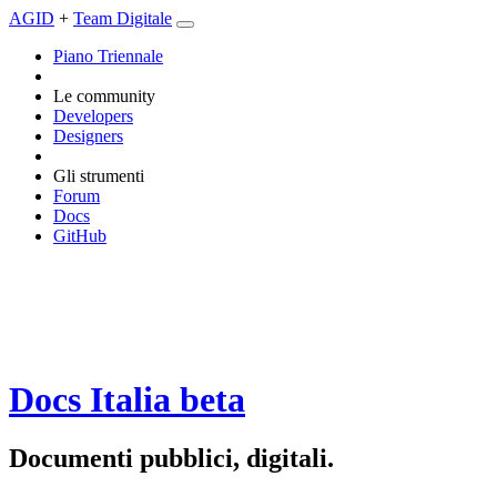
AGID
+
Team Digitale
Piano Triennale
Le community
Developers
Designers
Gli strumenti
Forum
Docs
GitHub
Docs Italia
beta
Documenti pubblici, digitali.