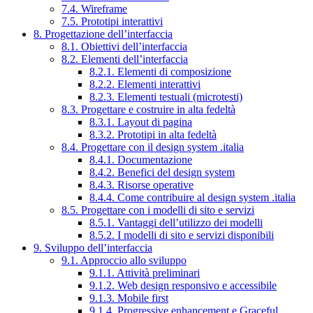
7.4. Wireframe
7.5. Prototipi interattivi
8. Progettazione dell’interfaccia
8.1. Obiettivi dell’interfaccia
8.2. Elementi dell’interfaccia
8.2.1. Elementi di composizione
8.2.2. Elementi interattivi
8.2.3. Elementi testuali (microtesti)
8.3. Progettare e costruire in alta fedeltà
8.3.1. Layout di pagina
8.3.2. Prototipi in alta fedeltà
8.4. Progettare con il design system .italia
8.4.1. Documentazione
8.4.2. Benefici del design system
8.4.3. Risorse operative
8.4.4. Come contribuire al design system .italia
8.5. Progettare con i modelli di sito e servizi
8.5.1. Vantaggi dell’utilizzo dei modelli
8.5.2. I modelli di sito e servizi disponibili
9. Sviluppo dell’interfaccia
9.1. Approccio allo sviluppo
9.1.1. Attività preliminari
9.1.2. Web design responsivo e accessibile
9.1.3. Mobile first
9.1.4. Progressive enhancement e Graceful