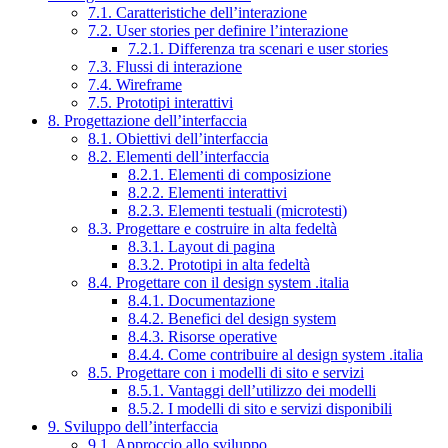
7.1. Caratteristiche dell’interazione
7.2. User stories per definire l’interazione
7.2.1. Differenza tra scenari e user stories
7.3. Flussi di interazione
7.4. Wireframe
7.5. Prototipi interattivi
8. Progettazione dell’interfaccia
8.1. Obiettivi dell’interfaccia
8.2. Elementi dell’interfaccia
8.2.1. Elementi di composizione
8.2.2. Elementi interattivi
8.2.3. Elementi testuali (microtesti)
8.3. Progettare e costruire in alta fedeltà
8.3.1. Layout di pagina
8.3.2. Prototipi in alta fedeltà
8.4. Progettare con il design system .italia
8.4.1. Documentazione
8.4.2. Benefici del design system
8.4.3. Risorse operative
8.4.4. Come contribuire al design system .italia
8.5. Progettare con i modelli di sito e servizi
8.5.1. Vantaggi dell’utilizzo dei modelli
8.5.2. I modelli di sito e servizi disponibili
9. Sviluppo dell’interfaccia
9.1. Approccio allo sviluppo