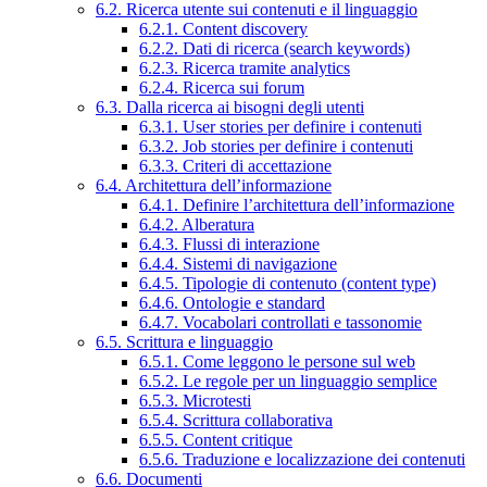
6.2. Ricerca utente sui contenuti e il linguaggio
6.2.1. Content discovery
6.2.2. Dati di ricerca (search keywords)
6.2.3. Ricerca tramite analytics
6.2.4. Ricerca sui forum
6.3. Dalla ricerca ai bisogni degli utenti
6.3.1. User stories per definire i contenuti
6.3.2. Job stories per definire i contenuti
6.3.3. Criteri di accettazione
6.4. Architettura dell’informazione
6.4.1. Definire l’architettura dell’informazione
6.4.2. Alberatura
6.4.3. Flussi di interazione
6.4.4. Sistemi di navigazione
6.4.5. Tipologie di contenuto (content type)
6.4.6. Ontologie e standard
6.4.7. Vocabolari controllati e tassonomie
6.5. Scrittura e linguaggio
6.5.1. Come leggono le persone sul web
6.5.2. Le regole per un linguaggio semplice
6.5.3. Microtesti
6.5.4. Scrittura collaborativa
6.5.5. Content critique
6.5.6. Traduzione e localizzazione dei contenuti
6.6. Documenti