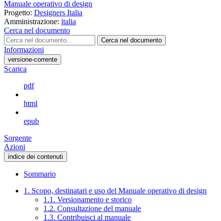
Manuale operativo di design
Progetto:
Designers Italia
Amministrazione:
italia
Cerca nel documento
Cerca nel documento
Informazioni
versione-corrente
Scarica
pdf
html
epub
Sorgente
Azioni
indice dei contenuti
Sommario
1. Scopo, destinatari e uso del Manuale operativo di design
1.1. Versionamento e storico
1.2. Consultazione del manuale
1.3. Contribuisci al manuale