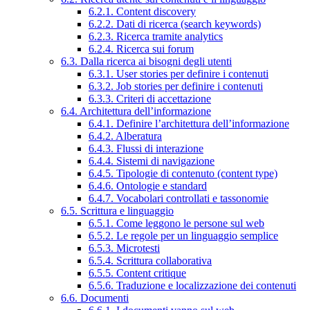
6.2.1. Content discovery
6.2.2. Dati di ricerca (search keywords)
6.2.3. Ricerca tramite analytics
6.2.4. Ricerca sui forum
6.3. Dalla ricerca ai bisogni degli utenti
6.3.1. User stories per definire i contenuti
6.3.2. Job stories per definire i contenuti
6.3.3. Criteri di accettazione
6.4. Architettura dell’informazione
6.4.1. Definire l’architettura dell’informazione
6.4.2. Alberatura
6.4.3. Flussi di interazione
6.4.4. Sistemi di navigazione
6.4.5. Tipologie di contenuto (content type)
6.4.6. Ontologie e standard
6.4.7. Vocabolari controllati e tassonomie
6.5. Scrittura e linguaggio
6.5.1. Come leggono le persone sul web
6.5.2. Le regole per un linguaggio semplice
6.5.3. Microtesti
6.5.4. Scrittura collaborativa
6.5.5. Content critique
6.5.6. Traduzione e localizzazione dei contenuti
6.6. Documenti