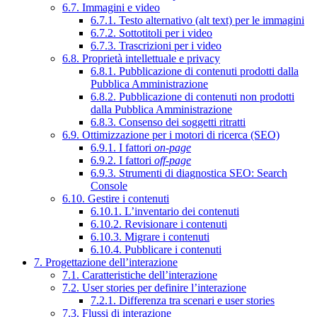
6.7. Immagini e video
6.7.1. Testo alternativo (alt text) per le immagini
6.7.2. Sottotitoli per i video
6.7.3. Trascrizioni per i video
6.8. Proprietà intellettuale e privacy
6.8.1. Pubblicazione di contenuti prodotti dalla
Pubblica Amministrazione
6.8.2. Pubblicazione di contenuti non prodotti
dalla Pubblica Amministrazione
6.8.3. Consenso dei soggetti ritratti
6.9. Ottimizzazione per i motori di ricerca (SEO)
6.9.1. I fattori
on-page
6.9.2. I fattori
off-page
6.9.3. Strumenti di diagnostica SEO: Search
Console
6.10. Gestire i contenuti
6.10.1. L’inventario dei contenuti
6.10.2. Revisionare i contenuti
6.10.3. Migrare i contenuti
6.10.4. Pubblicare i contenuti
7. Progettazione dell’interazione
7.1. Caratteristiche dell’interazione
7.2. User stories per definire l’interazione
7.2.1. Differenza tra scenari e user stories
7.3. Flussi di interazione