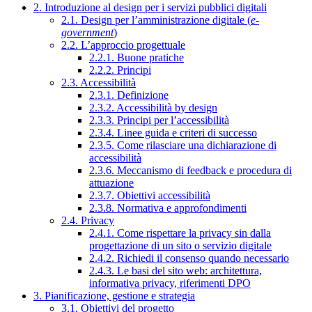
2. Introduzione al design per i servizi pubblici digitali
2.1. Design per l’amministrazione digitale (
e-
government
)
2.2. L’approccio progettuale
2.2.1. Buone pratiche
2.2.2. Principi
2.3. Accessibilità
2.3.1. Definizione
2.3.2. Accessibilità by design
2.3.3. Principi per l’accessibilità
2.3.4. Linee guida e criteri di successo
2.3.5. Come rilasciare una dichiarazione di
accessibilità
2.3.6. Meccanismo di feedback e procedura di
attuazione
2.3.7. Obiettivi accessibilità
2.3.8. Normativa e approfondimenti
2.4. Privacy
2.4.1. Come rispettare la privacy sin dalla
progettazione di un sito o servizio digitale
2.4.2. Richiedi il consenso quando necessario
2.4.3. Le basi del sito web: architettura,
informativa privacy, riferimenti DPO
3. Pianificazione, gestione e strategia
3.1. Obiettivi del progetto