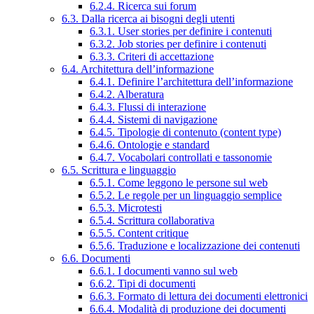
6.2.4. Ricerca sui forum
6.3. Dalla ricerca ai bisogni degli utenti
6.3.1. User stories per definire i contenuti
6.3.2. Job stories per definire i contenuti
6.3.3. Criteri di accettazione
6.4. Architettura dell’informazione
6.4.1. Definire l’architettura dell’informazione
6.4.2. Alberatura
6.4.3. Flussi di interazione
6.4.4. Sistemi di navigazione
6.4.5. Tipologie di contenuto (content type)
6.4.6. Ontologie e standard
6.4.7. Vocabolari controllati e tassonomie
6.5. Scrittura e linguaggio
6.5.1. Come leggono le persone sul web
6.5.2. Le regole per un linguaggio semplice
6.5.3. Microtesti
6.5.4. Scrittura collaborativa
6.5.5. Content critique
6.5.6. Traduzione e localizzazione dei contenuti
6.6. Documenti
6.6.1. I documenti vanno sul web
6.6.2. Tipi di documenti
6.6.3. Formato di lettura dei documenti elettronici
6.6.4. Modalità di produzione dei documenti