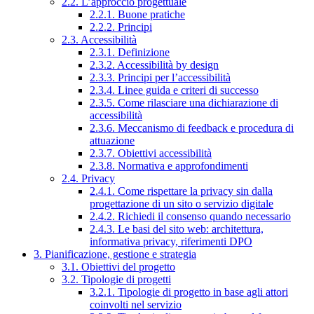
2.2. L’approccio progettuale
2.2.1. Buone pratiche
2.2.2. Principi
2.3. Accessibilità
2.3.1. Definizione
2.3.2. Accessibilità by design
2.3.3. Principi per l’accessibilità
2.3.4. Linee guida e criteri di successo
2.3.5. Come rilasciare una dichiarazione di
accessibilità
2.3.6. Meccanismo di feedback e procedura di
attuazione
2.3.7. Obiettivi accessibilità
2.3.8. Normativa e approfondimenti
2.4. Privacy
2.4.1. Come rispettare la privacy sin dalla
progettazione di un sito o servizio digitale
2.4.2. Richiedi il consenso quando necessario
2.4.3. Le basi del sito web: architettura,
informativa privacy, riferimenti DPO
3. Pianificazione, gestione e strategia
3.1. Obiettivi del progetto
3.2. Tipologie di progetti
3.2.1. Tipologie di progetto in base agli attori
coinvolti nel servizio