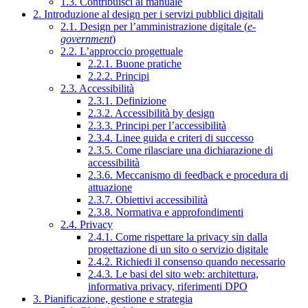
1.3. Contribuisci al manuale
2. Introduzione al design per i servizi pubblici digitali
2.1. Design per l’amministrazione digitale (
e-
government
)
2.2. L’approccio progettuale
2.2.1. Buone pratiche
2.2.2. Principi
2.3. Accessibilità
2.3.1. Definizione
2.3.2. Accessibilità by design
2.3.3. Principi per l’accessibilità
2.3.4. Linee guida e criteri di successo
2.3.5. Come rilasciare una dichiarazione di
accessibilità
2.3.6. Meccanismo di feedback e procedura di
attuazione
2.3.7. Obiettivi accessibilità
2.3.8. Normativa e approfondimenti
2.4. Privacy
2.4.1. Come rispettare la privacy sin dalla
progettazione di un sito o servizio digitale
2.4.2. Richiedi il consenso quando necessario
2.4.3. Le basi del sito web: architettura,
informativa privacy, riferimenti DPO
3. Pianificazione, gestione e strategia