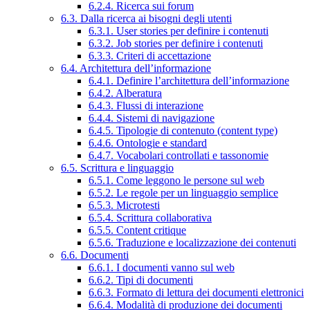
6.2.4. Ricerca sui forum
6.3. Dalla ricerca ai bisogni degli utenti
6.3.1. User stories per definire i contenuti
6.3.2. Job stories per definire i contenuti
6.3.3. Criteri di accettazione
6.4. Architettura dell’informazione
6.4.1. Definire l’architettura dell’informazione
6.4.2. Alberatura
6.4.3. Flussi di interazione
6.4.4. Sistemi di navigazione
6.4.5. Tipologie di contenuto (content type)
6.4.6. Ontologie e standard
6.4.7. Vocabolari controllati e tassonomie
6.5. Scrittura e linguaggio
6.5.1. Come leggono le persone sul web
6.5.2. Le regole per un linguaggio semplice
6.5.3. Microtesti
6.5.4. Scrittura collaborativa
6.5.5. Content critique
6.5.6. Traduzione e localizzazione dei contenuti
6.6. Documenti
6.6.1. I documenti vanno sul web
6.6.2. Tipi di documenti
6.6.3. Formato di lettura dei documenti elettronici
6.6.4. Modalità di produzione dei documenti