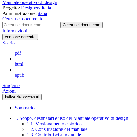
Manuale operativo di design
Progetto:
Designers Italia
Amministrazione:
italia
Cerca nel documento
Cerca nel documento
Informazioni
versione-corrente
Scarica
pdf
html
epub
Sorgente
Azioni
indice dei contenuti
Sommario
1. Scopo, destinatari e uso del Manuale operativo di design
1.1. Versionamento e storico
1.2. Consultazione del manuale
1.3. Contribuisci al manuale