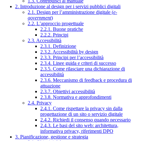
1.3. Contribuisci al manuale
2. Introduzione al design per i servizi pubblici digitali
2.1. Design per l’amministrazione digitale (
e-
government
)
2.2. L’approccio progettuale
2.2.1. Buone pratiche
2.2.2. Principi
2.3. Accessibilità
2.3.1. Definizione
2.3.2. Accessibilità by design
2.3.3. Principi per l’accessibilità
2.3.4. Linee guida e criteri di successo
2.3.5. Come rilasciare una dichiarazione di
accessibilità
2.3.6. Meccanismo di feedback e procedura di
attuazione
2.3.7. Obiettivi accessibilità
2.3.8. Normativa e approfondimenti
2.4. Privacy
2.4.1. Come rispettare la privacy sin dalla
progettazione di un sito o servizio digitale
2.4.2. Richiedi il consenso quando necessario
2.4.3. Le basi del sito web: architettura,
informativa privacy, riferimenti DPO
3. Pianificazione, gestione e strategia