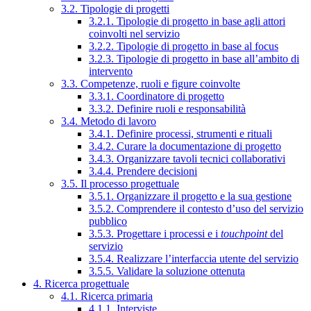
3.2. Tipologie di progetti
3.2.1. Tipologie di progetto in base agli attori
coinvolti nel servizio
3.2.2. Tipologie di progetto in base al focus
3.2.3. Tipologie di progetto in base all’ambito di
intervento
3.3. Competenze, ruoli e figure coinvolte
3.3.1. Coordinatore di progetto
3.3.2. Definire ruoli e responsabilità
3.4. Metodo di lavoro
3.4.1. Definire processi, strumenti e rituali
3.4.2. Curare la documentazione di progetto
3.4.3. Organizzare tavoli tecnici collaborativi
3.4.4. Prendere decisioni
3.5. Il processo progettuale
3.5.1. Organizzare il progetto e la sua gestione
3.5.2. Comprendere il contesto d’uso del servizio
pubblico
3.5.3. Progettare i processi e i
touchpoint
del
servizio
3.5.4. Realizzare l’interfaccia utente del servizio
3.5.5. Validare la soluzione ottenuta
4. Ricerca progettuale
4.1. Ricerca primaria
4.1.1. Interviste