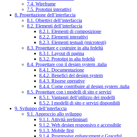
7.4. Wireframe
7.5. Prototipi interattivi
8. Progettazione dell’interfaccia
8.1. Obiettivi dell’interfaccia
8.2. Elementi dell’interfaccia
8.2.1. Elementi di composizione
8.2.2. Elementi interattivi
8.2.3. Elementi testuali (microtesti)
8.3. Progettare e costruire in alta fedeltà
8.3.1. Layout di pagina
8.3.2. Prototipi in alta fedeltà
8.4. Progettare con il design system .italia
8.4.1. Documentazione
8.4.2. Benefici del design system
8.4.3. Risorse operative
8.4.4. Come contribuire al design system .italia
8.5. Progettare con i modelli di sito e servizi
8.5.1. Vantaggi dell’utilizzo dei modelli
8.5.2. I modelli di sito e servizi disponibili
9. Sviluppo dell’interfaccia
9.1. Approccio allo sviluppo
9.1.1. Attività preliminari
9.1.2. Web design responsivo e accessibile
9.1.3. Mobile first
9.1.4. Progressive enhancement e Graceful