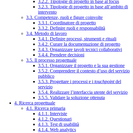
3.2.2. Tipologie di progetto in base al focus
3.2.3. Tipologie di progetto in base all’ambito di
intervento
3.3. Competenze, ruoli e figure coinvolte
3.3.1. Coordinatore di progetto
3.3.2. Definire ruoli e responsabilità
3.4. Metodo di lavoro
3.4.1. Definire processi, strumenti e rituali
3.4.2. Curare la documentazione di progetto
3.4.3. Organizzare tavoli tecnici collaborativi
3.4.4. Prendere decisioni
3.5. Il processo progettuale
3.5.1. Organizzare il progetto e la sua gestione
3.5.2. Comprendere il contesto d’uso del servizio
pubblico
3.5.3. Progettare i processi e i
touchpoint
del
servizio
3.5.4. Realizzare l’interfaccia utente del servizio
3.5.5. Validare la soluzione ottenuta
4. Ricerca progettuale
4.1. Ricerca primaria
4.1.1. Interviste
4.1.2. Questionari
4.1.3. Test di usabilità
4.1.4. Web analytics