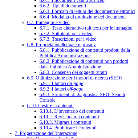
6.6.1. I documenti vanno sul web
6.6.2. Tipi di documenti
6.6.3. Formato di lettura dei documenti elettronici
6.6.4. Modalità di produzione dei documenti
6.7. Immagini e video
6.7.1. Testo alternativo (alt text) per le immagini
6.7.2. Sottotitoli per i video
6.7.3. Trascrizioni per i video
6.8. Proprietà intellettuale e privacy
6.8.1. Pubblicazione di contenuti prodotti dalla
Pubblica Amministrazione
6.8.2. Pubblicazione di contenuti non prodotti
dalla Pubblica Amministrazione
6.8.3. Consenso dei soggetti ritratti
6.9. Ottimizzazione per i motori di ricerca (SEO)
6.9.1. I fattori
on-page
6.9.2. I fattori
off-page
6.9.3. Strumenti di diagnostica SEO: Search
Console
6.10. Gestire i contenuti
6.10.1. L’inventario dei contenuti
6.10.2. Revisionare i contenuti
6.10.3. Migrare i contenuti
6.10.4. Pubblicare i contenuti
7. Progettazione dell’interazione