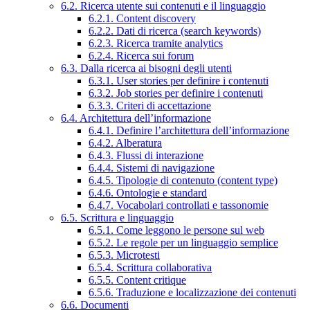
6.2. Ricerca utente sui contenuti e il linguaggio
6.2.1. Content discovery
6.2.2. Dati di ricerca (search keywords)
6.2.3. Ricerca tramite analytics
6.2.4. Ricerca sui forum
6.3. Dalla ricerca ai bisogni degli utenti
6.3.1. User stories per definire i contenuti
6.3.2. Job stories per definire i contenuti
6.3.3. Criteri di accettazione
6.4. Architettura dell’informazione
6.4.1. Definire l’architettura dell’informazione
6.4.2. Alberatura
6.4.3. Flussi di interazione
6.4.4. Sistemi di navigazione
6.4.5. Tipologie di contenuto (content type)
6.4.6. Ontologie e standard
6.4.7. Vocabolari controllati e tassonomie
6.5. Scrittura e linguaggio
6.5.1. Come leggono le persone sul web
6.5.2. Le regole per un linguaggio semplice
6.5.3. Microtesti
6.5.4. Scrittura collaborativa
6.5.5. Content critique
6.5.6. Traduzione e localizzazione dei contenuti
6.6. Documenti