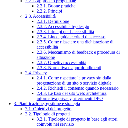
2.2. L’approccio progettuale
2.2.1. Buone pratiche
2.2.2. Principi
2.3. Accessibilità
2.3.1. Definizione
2.3.2. Accessibilità by design
2.3.3. Principi per l’accessibilità
2.3.4. Linee guida e criteri di successo
2.3.5. Come rilasciare una dichiarazione di
accessibilità
2.3.6. Meccanismo di feedback e procedura di
attuazione
2.3.7. Obiettivi accessibilità
2.3.8. Normativa e approfondimenti
2.4. Privacy
2.4.1. Come rispettare la privacy sin dalla
progettazione di un sito o servizio digitale
2.4.2. Richiedi il consenso quando necessario
2.4.3. Le basi del sito web: architettura,
informativa privacy, riferimenti DPO
3. Pianificazione, gestione e strategia
3.1. Obiettivi del progetto
3.2. Tipologie di progetti
3.2.1. Tipologie di progetto in base agli attori
coinvolti nel servizio