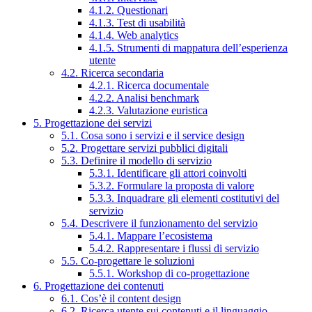
4.1.2. Questionari
4.1.3. Test di usabilità
4.1.4. Web analytics
4.1.5. Strumenti di mappatura dell’esperienza
utente
4.2. Ricerca secondaria
4.2.1. Ricerca documentale
4.2.2. Analisi benchmark
4.2.3. Valutazione euristica
5. Progettazione dei servizi
5.1. Cosa sono i servizi e il service design
5.2. Progettare servizi pubblici digitali
5.3. Definire il modello di servizio
5.3.1. Identificare gli attori coinvolti
5.3.2. Formulare la proposta di valore
5.3.3. Inquadrare gli elementi costitutivi del
servizio
5.4. Descrivere il funzionamento del servizio
5.4.1. Mappare l’ecosistema
5.4.2. Rappresentare i flussi di servizio
5.5. Co-progettare le soluzioni
5.5.1. Workshop di co-progettazione
6. Progettazione dei contenuti
6.1. Cos’è il content design
6.2. Ricerca utente sui contenuti e il linguaggio