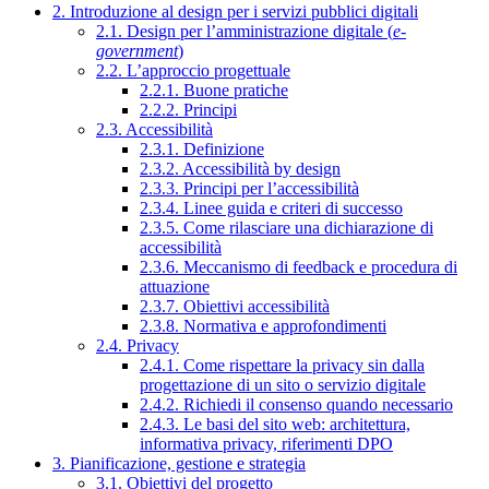
2. Introduzione al design per i servizi pubblici digitali
2.1. Design per l’amministrazione digitale (
e-
government
)
2.2. L’approccio progettuale
2.2.1. Buone pratiche
2.2.2. Principi
2.3. Accessibilità
2.3.1. Definizione
2.3.2. Accessibilità by design
2.3.3. Principi per l’accessibilità
2.3.4. Linee guida e criteri di successo
2.3.5. Come rilasciare una dichiarazione di
accessibilità
2.3.6. Meccanismo di feedback e procedura di
attuazione
2.3.7. Obiettivi accessibilità
2.3.8. Normativa e approfondimenti
2.4. Privacy
2.4.1. Come rispettare la privacy sin dalla
progettazione di un sito o servizio digitale
2.4.2. Richiedi il consenso quando necessario
2.4.3. Le basi del sito web: architettura,
informativa privacy, riferimenti DPO
3. Pianificazione, gestione e strategia
3.1. Obiettivi del progetto