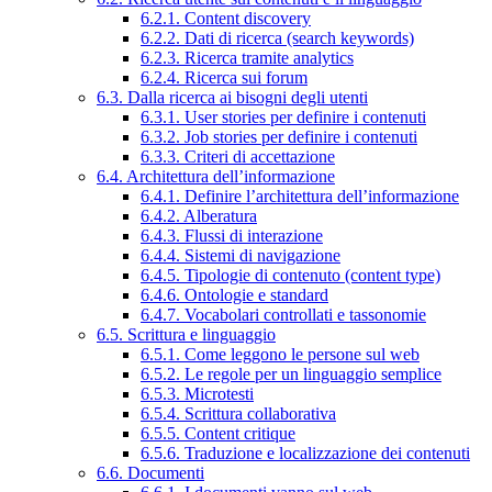
6.2.1. Content discovery
6.2.2. Dati di ricerca (search keywords)
6.2.3. Ricerca tramite analytics
6.2.4. Ricerca sui forum
6.3. Dalla ricerca ai bisogni degli utenti
6.3.1. User stories per definire i contenuti
6.3.2. Job stories per definire i contenuti
6.3.3. Criteri di accettazione
6.4. Architettura dell’informazione
6.4.1. Definire l’architettura dell’informazione
6.4.2. Alberatura
6.4.3. Flussi di interazione
6.4.4. Sistemi di navigazione
6.4.5. Tipologie di contenuto (content type)
6.4.6. Ontologie e standard
6.4.7. Vocabolari controllati e tassonomie
6.5. Scrittura e linguaggio
6.5.1. Come leggono le persone sul web
6.5.2. Le regole per un linguaggio semplice
6.5.3. Microtesti
6.5.4. Scrittura collaborativa
6.5.5. Content critique
6.5.6. Traduzione e localizzazione dei contenuti
6.6. Documenti