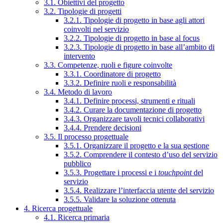
3.1. Obiettivi del progetto
3.2. Tipologie di progetti
3.2.1. Tipologie di progetto in base agli attori
coinvolti nel servizio
3.2.2. Tipologie di progetto in base al focus
3.2.3. Tipologie di progetto in base all’ambito di
intervento
3.3. Competenze, ruoli e figure coinvolte
3.3.1. Coordinatore di progetto
3.3.2. Definire ruoli e responsabilità
3.4. Metodo di lavoro
3.4.1. Definire processi, strumenti e rituali
3.4.2. Curare la documentazione di progetto
3.4.3. Organizzare tavoli tecnici collaborativi
3.4.4. Prendere decisioni
3.5. Il processo progettuale
3.5.1. Organizzare il progetto e la sua gestione
3.5.2. Comprendere il contesto d’uso del servizio
pubblico
3.5.3. Progettare i processi e i
touchpoint
del
servizio
3.5.4. Realizzare l’interfaccia utente del servizio
3.5.5. Validare la soluzione ottenuta
4. Ricerca progettuale
4.1. Ricerca primaria