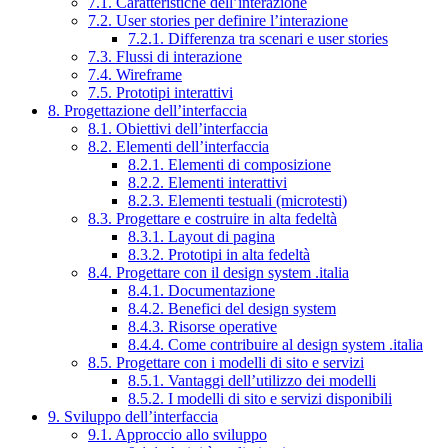
7.1. Caratteristiche dell’interazione
7.2. User stories per definire l’interazione
7.2.1. Differenza tra scenari e user stories
7.3. Flussi di interazione
7.4. Wireframe
7.5. Prototipi interattivi
8. Progettazione dell’interfaccia
8.1. Obiettivi dell’interfaccia
8.2. Elementi dell’interfaccia
8.2.1. Elementi di composizione
8.2.2. Elementi interattivi
8.2.3. Elementi testuali (microtesti)
8.3. Progettare e costruire in alta fedeltà
8.3.1. Layout di pagina
8.3.2. Prototipi in alta fedeltà
8.4. Progettare con il design system .italia
8.4.1. Documentazione
8.4.2. Benefici del design system
8.4.3. Risorse operative
8.4.4. Come contribuire al design system .italia
8.5. Progettare con i modelli di sito e servizi
8.5.1. Vantaggi dell’utilizzo dei modelli
8.5.2. I modelli di sito e servizi disponibili
9. Sviluppo dell’interfaccia
9.1. Approccio allo sviluppo