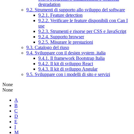
degradation
9.2. Strumenti di supporto allo sviluppo del software
9.2.1. Feature detection
9.2.2. Verificare le feature disponibili con Can I
use
9.2.3. Strumenti e risorse per CSS e JavaScript
9.2.4. Supporto browser
9.2.5. Misurare le prestazioni
9.3. Catalogo del riuso
9.4. Sviluppare con il design system .italia
9.4.1. Il framework Bootstrap Italia
9.4.2. Il kit di sviluppo React
9.4.3. Il kit di sviluppo Angular
9.5. Sviluppare con i modelli di sito e servizi
None
None
A
B
C
D
E
I
M