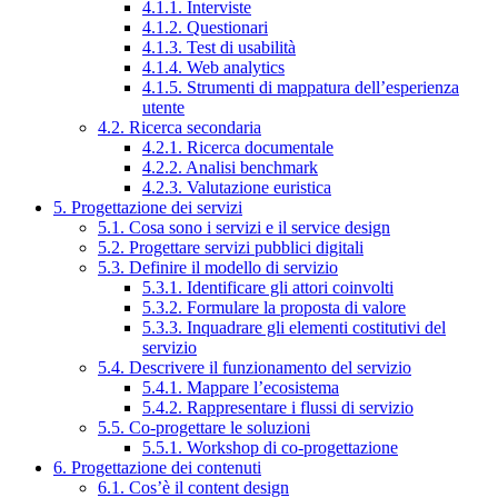
4.1.1. Interviste
4.1.2. Questionari
4.1.3. Test di usabilità
4.1.4. Web analytics
4.1.5. Strumenti di mappatura dell’esperienza
utente
4.2. Ricerca secondaria
4.2.1. Ricerca documentale
4.2.2. Analisi benchmark
4.2.3. Valutazione euristica
5. Progettazione dei servizi
5.1. Cosa sono i servizi e il service design
5.2. Progettare servizi pubblici digitali
5.3. Definire il modello di servizio
5.3.1. Identificare gli attori coinvolti
5.3.2. Formulare la proposta di valore
5.3.3. Inquadrare gli elementi costitutivi del
servizio
5.4. Descrivere il funzionamento del servizio
5.4.1. Mappare l’ecosistema
5.4.2. Rappresentare i flussi di servizio
5.5. Co-progettare le soluzioni
5.5.1. Workshop di co-progettazione
6. Progettazione dei contenuti
6.1. Cos’è il content design