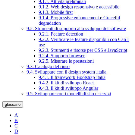
9.1.1. Attività preliminari
9.1.2. Web design responsivo e accessibile
9.1.3. Mobile first
9.1.4. Progressive enhancement e Graceful
degradation
9.2. Strumenti di supporto allo sviluppo del software
9.2.1. Feature detection
9.2.2. Verificare le feature disponibili con Can I
use
9.2.3. Strumenti e risorse per CSS e JavaScript
9.2.4. Supporto browser
9.2.5. Misurare le prestazioni
9.3. Catalogo del riuso
9.4. Sviluppare con il design system .italia
9.4.1. Il framework Bootstrap Italia
9.4.2. Il kit di sviluppo React
9.4.3. Il kit di sviluppo Angular
9.5. Sviluppare con i modelli di sito e servizi
glossario
A
B
C
D