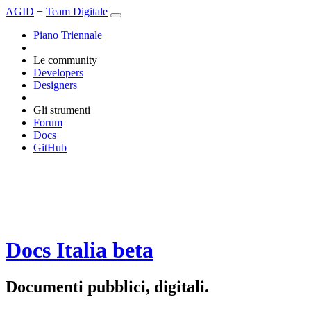
AGID
+
Team Digitale
Piano Triennale
Le community
Developers
Designers
Gli strumenti
Forum
Docs
GitHub
Docs Italia
beta
Documenti pubblici, digitali.