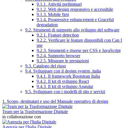
9.1.1. Attività preliminari
9.1.2. Web design responsivo e accessibile
9.1.3. Mobile first
9.1.4. Progressive enhancement e Graceful
degradation
9.2. Strumenti di supporto allo sviluppo del software
9.2.1. Feature detection
9.2.2. Verificare le feature disponibili con Can I
use
9.2.3. Strumenti e risorse per CSS e JavaScript
9.2.4. Supporto browser
9.2.5. Misurare le prestazioni
9.3. Catalogo del riuso
9.4. Sviluppare con il design system .italia
9.4.1. Il framework Bootstrap Italia
9.4.2. Il kit di sviluppo React
9.4.3. Il kit di sviluppo Angular
9.5. Sviluppare con i modelli di sito e servizi
1. Scopo, destinatari e uso del Manuale operativo di design
Team per la Trasformazione Digitale
in collaborazione con
Agenzia per l'Italia Digitale