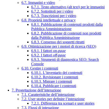
6.7. Immagini e video
6.7.1. Testo alternativo (alt text) per le immagini
6.7.2. Sottotitoli per i video
6.7.3. Trascrizioni per i video
6.8. Proprietà intellettuale e privacy
6.8.1. Pubblicazione di contenuti prodotti dalla
Pubblica Amministrazione
6.8.2. Pubblicazione di contenuti non prodotti
dalla Pubblica Amministrazione
6.8.3. Consenso dei soggetti ritratti
6.9. Ottimizzazione per i motori di ricerca (SEO)
6.9.1. I fattori
on-page
6.9.2. I fattori
off-page
6.9.3. Strumenti di diagnostica SEO: Search
Console
6.10. Gestire i contenuti
6.10.1. L’inventario dei contenuti
6.10.2. Revisionare i contenuti
6.10.3. Migrare i contenuti
6.10.4. Pubblicare i contenuti
7. Progettazione dell’interazione
7.1. Caratteristiche dell’interazione
7.2. User stories per definire l’interazione
7.2.1. Differenza tra scenari e user stories
7.3. Flussi di interazione