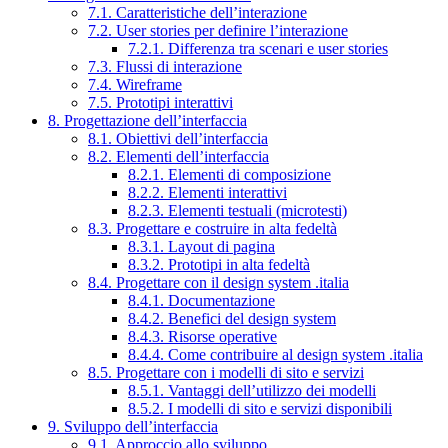
7.1. Caratteristiche dell’interazione
7.2. User stories per definire l’interazione
7.2.1. Differenza tra scenari e user stories
7.3. Flussi di interazione
7.4. Wireframe
7.5. Prototipi interattivi
8. Progettazione dell’interfaccia
8.1. Obiettivi dell’interfaccia
8.2. Elementi dell’interfaccia
8.2.1. Elementi di composizione
8.2.2. Elementi interattivi
8.2.3. Elementi testuali (microtesti)
8.3. Progettare e costruire in alta fedeltà
8.3.1. Layout di pagina
8.3.2. Prototipi in alta fedeltà
8.4. Progettare con il design system .italia
8.4.1. Documentazione
8.4.2. Benefici del design system
8.4.3. Risorse operative
8.4.4. Come contribuire al design system .italia
8.5. Progettare con i modelli di sito e servizi
8.5.1. Vantaggi dell’utilizzo dei modelli
8.5.2. I modelli di sito e servizi disponibili
9. Sviluppo dell’interfaccia
9.1. Approccio allo sviluppo