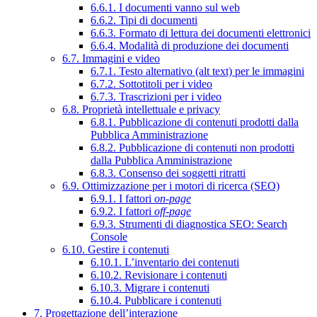
6.6.1. I documenti vanno sul web
6.6.2. Tipi di documenti
6.6.3. Formato di lettura dei documenti elettronici
6.6.4. Modalità di produzione dei documenti
6.7. Immagini e video
6.7.1. Testo alternativo (alt text) per le immagini
6.7.2. Sottotitoli per i video
6.7.3. Trascrizioni per i video
6.8. Proprietà intellettuale e privacy
6.8.1. Pubblicazione di contenuti prodotti dalla
Pubblica Amministrazione
6.8.2. Pubblicazione di contenuti non prodotti
dalla Pubblica Amministrazione
6.8.3. Consenso dei soggetti ritratti
6.9. Ottimizzazione per i motori di ricerca (SEO)
6.9.1. I fattori
on-page
6.9.2. I fattori
off-page
6.9.3. Strumenti di diagnostica SEO: Search
Console
6.10. Gestire i contenuti
6.10.1. L’inventario dei contenuti
6.10.2. Revisionare i contenuti
6.10.3. Migrare i contenuti
6.10.4. Pubblicare i contenuti
7. Progettazione dell’interazione