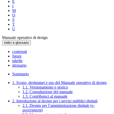
E
I
M
O
S
T
U
Manuale operativo di design
indici e glossario
contenuti
figure
tabelle
glossario
Sommario
1. Scopo, destinatari e uso del Manuale operativo di design
1.1. Versionamento e storico
1.2. Consultazione del manuale
1.3. Contribuisci al manuale
2. Introduzione al design per i servizi pubblici digitali
2.1. Design per l’amministrazione digitale (
e-
government
)