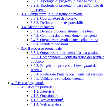
3.2.2. Tipologie di progetto in base al focus
3.2.3. Tipologie di progetto in base all’ambito di
intervento
3.3. Competenze, ruoli e figure coinvolte
3.3.1. Coordinatore di progetto
3.3.2. Definire ruoli e responsabilità
3.4. Metodo di lavoro
3.4.1. Definire processi, strumenti e rituali
3.4.2. Curare la documentazione di progetto
3.4.3. Organizzare tavoli tecnici collaborativi
3.4.4. Prendere decisioni
3.5. Il processo progettuale
3.5.1. Organizzare il progetto e la sua gestione
3.5.2. Comprendere il contesto d’uso del servizio
pubblico
3.5.3. Progettare i processi e i
touchpoint
del
servizio
3.5.4. Realizzare l’interfaccia utente del servizio
3.5.5. Validare la soluzione ottenuta
4. Ricerca progettuale
4.1. Ricerca primaria
4.1.1. Interviste
4.1.2. Questionari
4.1.3. Test di usabilità
4.1.4. Web analytics