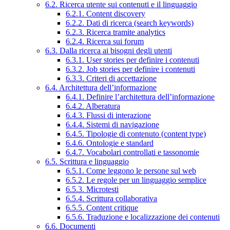
6.2. Ricerca utente sui contenuti e il linguaggio
6.2.1. Content discovery
6.2.2. Dati di ricerca (search keywords)
6.2.3. Ricerca tramite analytics
6.2.4. Ricerca sui forum
6.3. Dalla ricerca ai bisogni degli utenti
6.3.1. User stories per definire i contenuti
6.3.2. Job stories per definire i contenuti
6.3.3. Criteri di accettazione
6.4. Architettura dell’informazione
6.4.1. Definire l’architettura dell’informazione
6.4.2. Alberatura
6.4.3. Flussi di interazione
6.4.4. Sistemi di navigazione
6.4.5. Tipologie di contenuto (content type)
6.4.6. Ontologie e standard
6.4.7. Vocabolari controllati e tassonomie
6.5. Scrittura e linguaggio
6.5.1. Come leggono le persone sul web
6.5.2. Le regole per un linguaggio semplice
6.5.3. Microtesti
6.5.4. Scrittura collaborativa
6.5.5. Content critique
6.5.6. Traduzione e localizzazione dei contenuti
6.6. Documenti