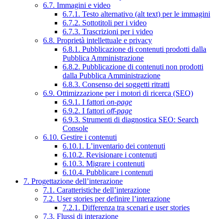
6.7. Immagini e video
6.7.1. Testo alternativo (alt text) per le immagini
6.7.2. Sottotitoli per i video
6.7.3. Trascrizioni per i video
6.8. Proprietà intellettuale e privacy
6.8.1. Pubblicazione di contenuti prodotti dalla
Pubblica Amministrazione
6.8.2. Pubblicazione di contenuti non prodotti
dalla Pubblica Amministrazione
6.8.3. Consenso dei soggetti ritratti
6.9. Ottimizzazione per i motori di ricerca (SEO)
6.9.1. I fattori
on-page
6.9.2. I fattori
off-page
6.9.3. Strumenti di diagnostica SEO: Search
Console
6.10. Gestire i contenuti
6.10.1. L’inventario dei contenuti
6.10.2. Revisionare i contenuti
6.10.3. Migrare i contenuti
6.10.4. Pubblicare i contenuti
7. Progettazione dell’interazione
7.1. Caratteristiche dell’interazione
7.2. User stories per definire l’interazione
7.2.1. Differenza tra scenari e user stories
7.3. Flussi di interazione