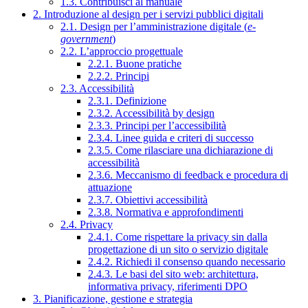
1.3. Contribuisci al manuale
2. Introduzione al design per i servizi pubblici digitali
2.1. Design per l’amministrazione digitale (
e-
government
)
2.2. L’approccio progettuale
2.2.1. Buone pratiche
2.2.2. Principi
2.3. Accessibilità
2.3.1. Definizione
2.3.2. Accessibilità by design
2.3.3. Principi per l’accessibilità
2.3.4. Linee guida e criteri di successo
2.3.5. Come rilasciare una dichiarazione di
accessibilità
2.3.6. Meccanismo di feedback e procedura di
attuazione
2.3.7. Obiettivi accessibilità
2.3.8. Normativa e approfondimenti
2.4. Privacy
2.4.1. Come rispettare la privacy sin dalla
progettazione di un sito o servizio digitale
2.4.2. Richiedi il consenso quando necessario
2.4.3. Le basi del sito web: architettura,
informativa privacy, riferimenti DPO
3. Pianificazione, gestione e strategia