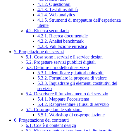
4.1.2. Questionari
4.1.3. Test di usabilità
4.1.4. Web analytics
4.1.5. Strumenti di mappatura dell’esperienza
utente
4.2. Ricerca secondaria
4.2.1. Ricerca documentale
4.2.2. Analisi benchmark
4.2.3. Valutazione euristica
5. Progettazione dei servizi
5.1. Cosa sono i servizi e il service design
5.2. Progettare servizi pubblici digitali
5.3. Definire il modello di servizio
5.3.1. Identificare gli attori coinvolti
5.3.2. Formulare la proposta di valore
5.3.3. Inquadrare gli elementi costitutivi del
servizio
5.4. Descrivere il funzionamento del servizio
5.4.1. Mappare l’ecosistema
5.4.2. Rappresentare i flussi di servizio
5.5. Co-progettare le soluzioni
5.5.1. Workshop di co-progettazione
6. Progettazione dei contenuti
6.1. Cos’è il content design
6.2. Ricerca utente sui contenuti e il linguaggio