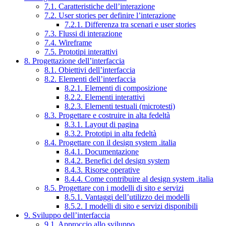
7.1. Caratteristiche dell’interazione
7.2. User stories per definire l’interazione
7.2.1. Differenza tra scenari e user stories
7.3. Flussi di interazione
7.4. Wireframe
7.5. Prototipi interattivi
8. Progettazione dell’interfaccia
8.1. Obiettivi dell’interfaccia
8.2. Elementi dell’interfaccia
8.2.1. Elementi di composizione
8.2.2. Elementi interattivi
8.2.3. Elementi testuali (microtesti)
8.3. Progettare e costruire in alta fedeltà
8.3.1. Layout di pagina
8.3.2. Prototipi in alta fedeltà
8.4. Progettare con il design system .italia
8.4.1. Documentazione
8.4.2. Benefici del design system
8.4.3. Risorse operative
8.4.4. Come contribuire al design system .italia
8.5. Progettare con i modelli di sito e servizi
8.5.1. Vantaggi dell’utilizzo dei modelli
8.5.2. I modelli di sito e servizi disponibili
9. Sviluppo dell’interfaccia
9.1. Approccio allo sviluppo