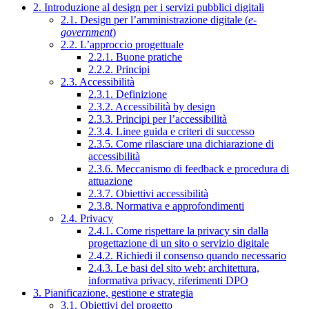
2. Introduzione al design per i servizi pubblici digitali
2.1. Design per l’amministrazione digitale (
e-
government
)
2.2. L’approccio progettuale
2.2.1. Buone pratiche
2.2.2. Principi
2.3. Accessibilità
2.3.1. Definizione
2.3.2. Accessibilità by design
2.3.3. Principi per l’accessibilità
2.3.4. Linee guida e criteri di successo
2.3.5. Come rilasciare una dichiarazione di
accessibilità
2.3.6. Meccanismo di feedback e procedura di
attuazione
2.3.7. Obiettivi accessibilità
2.3.8. Normativa e approfondimenti
2.4. Privacy
2.4.1. Come rispettare la privacy sin dalla
progettazione di un sito o servizio digitale
2.4.2. Richiedi il consenso quando necessario
2.4.3. Le basi del sito web: architettura,
informativa privacy, riferimenti DPO
3. Pianificazione, gestione e strategia
3.1. Obiettivi del progetto