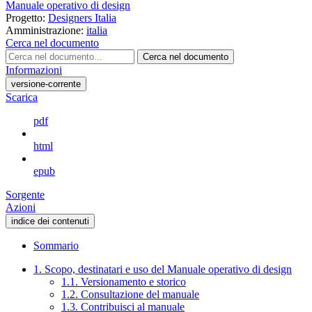
Manuale operativo di design
Progetto:
Designers Italia
Amministrazione:
italia
Cerca nel documento
Cerca nel documento
Informazioni
versione-corrente
Scarica
pdf
html
epub
Sorgente
Azioni
indice dei contenuti
Sommario
1. Scopo, destinatari e uso del Manuale operativo di design
1.1. Versionamento e storico
1.2. Consultazione del manuale
1.3. Contribuisci al manuale