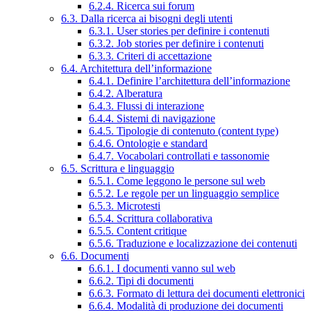
6.2.4. Ricerca sui forum
6.3. Dalla ricerca ai bisogni degli utenti
6.3.1. User stories per definire i contenuti
6.3.2. Job stories per definire i contenuti
6.3.3. Criteri di accettazione
6.4. Architettura dell’informazione
6.4.1. Definire l’architettura dell’informazione
6.4.2. Alberatura
6.4.3. Flussi di interazione
6.4.4. Sistemi di navigazione
6.4.5. Tipologie di contenuto (content type)
6.4.6. Ontologie e standard
6.4.7. Vocabolari controllati e tassonomie
6.5. Scrittura e linguaggio
6.5.1. Come leggono le persone sul web
6.5.2. Le regole per un linguaggio semplice
6.5.3. Microtesti
6.5.4. Scrittura collaborativa
6.5.5. Content critique
6.5.6. Traduzione e localizzazione dei contenuti
6.6. Documenti
6.6.1. I documenti vanno sul web
6.6.2. Tipi di documenti
6.6.3. Formato di lettura dei documenti elettronici
6.6.4. Modalità di produzione dei documenti