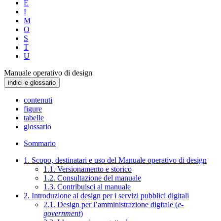
E
I
M
O
S
T
U
Manuale operativo di design
indici e glossario
contenuti
figure
tabelle
glossario
Sommario
1. Scopo, destinatari e uso del Manuale operativo di design
1.1. Versionamento e storico
1.2. Consultazione del manuale
1.3. Contribuisci al manuale
2. Introduzione al design per i servizi pubblici digitali
2.1. Design per l’amministrazione digitale (
e-
government
)