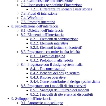
7.1. Caratteristiche dell’interazione
7.2. User stories per definire l’interazione
7.2.1. Differenza tra scenari e user stories
7.3. Flussi di interazione
7.4. Wireframe
7.5. Prototipi interattivi
8. Progettazione dell’interfaccia
8.1. Obiettivi dell’interfaccia
8.2. Elementi dell’interfaccia
8.2.1. Elementi di composizione
8.2.2. Elementi interattivi
8.2.3. Elementi testuali (microtesti)
8.3. Progettare e costruire in alta fedeltà
8.3.1. Layout di pagina
8.3.2. Prototipi in alta fedeltà
8.4. Progettare con il design system .italia
8.4.1. Documentazione
8.4.2. Benefici del design system
8.4.3. Risorse operative
8.4.4. Come contribuire al design system .italia
8.5. Progettare con i modelli di sito e servizi
8.5.1. Vantaggi dell’utilizzo dei modelli
8.5.2. I modelli di sito e servizi disponibili
9. Sviluppo dell’interfaccia
9.1. Approccio allo sviluppo