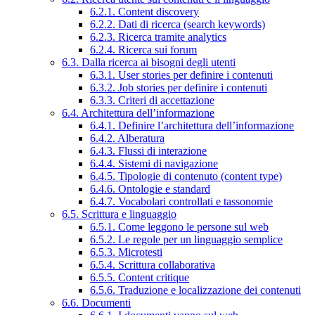
6.2.1. Content discovery
6.2.2. Dati di ricerca (search keywords)
6.2.3. Ricerca tramite analytics
6.2.4. Ricerca sui forum
6.3. Dalla ricerca ai bisogni degli utenti
6.3.1. User stories per definire i contenuti
6.3.2. Job stories per definire i contenuti
6.3.3. Criteri di accettazione
6.4. Architettura dell’informazione
6.4.1. Definire l’architettura dell’informazione
6.4.2. Alberatura
6.4.3. Flussi di interazione
6.4.4. Sistemi di navigazione
6.4.5. Tipologie di contenuto (content type)
6.4.6. Ontologie e standard
6.4.7. Vocabolari controllati e tassonomie
6.5. Scrittura e linguaggio
6.5.1. Come leggono le persone sul web
6.5.2. Le regole per un linguaggio semplice
6.5.3. Microtesti
6.5.4. Scrittura collaborativa
6.5.5. Content critique
6.5.6. Traduzione e localizzazione dei contenuti
6.6. Documenti