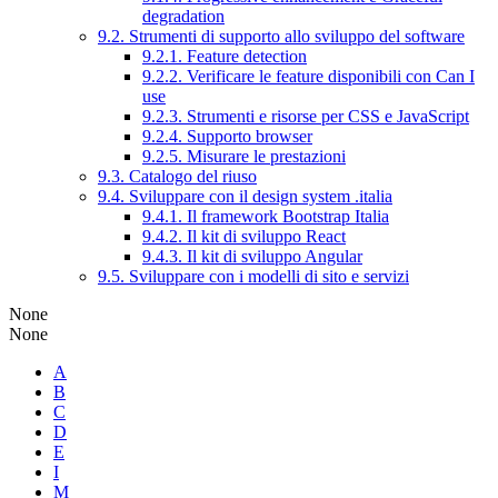
degradation
9.2. Strumenti di supporto allo sviluppo del software
9.2.1. Feature detection
9.2.2. Verificare le feature disponibili con Can I
use
9.2.3. Strumenti e risorse per CSS e JavaScript
9.2.4. Supporto browser
9.2.5. Misurare le prestazioni
9.3. Catalogo del riuso
9.4. Sviluppare con il design system .italia
9.4.1. Il framework Bootstrap Italia
9.4.2. Il kit di sviluppo React
9.4.3. Il kit di sviluppo Angular
9.5. Sviluppare con i modelli di sito e servizi
None
None
A
B
C
D
E
I
M