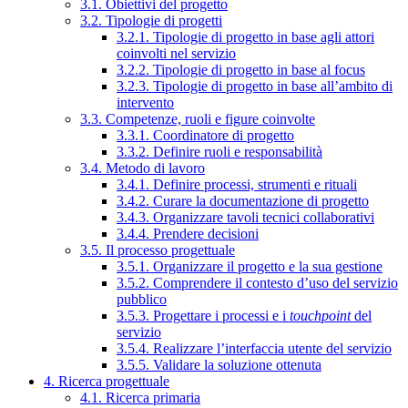
3.1. Obiettivi del progetto
3.2. Tipologie di progetti
3.2.1. Tipologie di progetto in base agli attori
coinvolti nel servizio
3.2.2. Tipologie di progetto in base al focus
3.2.3. Tipologie di progetto in base all’ambito di
intervento
3.3. Competenze, ruoli e figure coinvolte
3.3.1. Coordinatore di progetto
3.3.2. Definire ruoli e responsabilità
3.4. Metodo di lavoro
3.4.1. Definire processi, strumenti e rituali
3.4.2. Curare la documentazione di progetto
3.4.3. Organizzare tavoli tecnici collaborativi
3.4.4. Prendere decisioni
3.5. Il processo progettuale
3.5.1. Organizzare il progetto e la sua gestione
3.5.2. Comprendere il contesto d’uso del servizio
pubblico
3.5.3. Progettare i processi e i
touchpoint
del
servizio
3.5.4. Realizzare l’interfaccia utente del servizio
3.5.5. Validare la soluzione ottenuta
4. Ricerca progettuale
4.1. Ricerca primaria