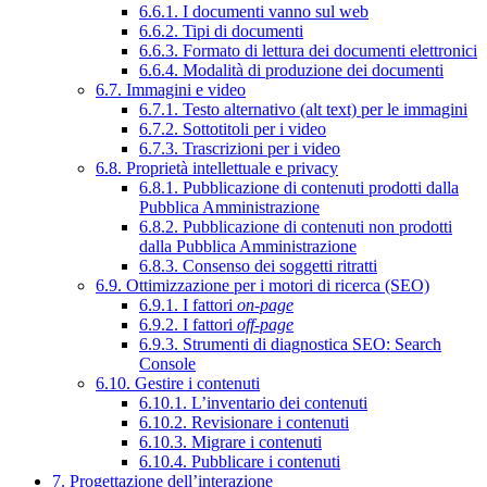
6.6.1. I documenti vanno sul web
6.6.2. Tipi di documenti
6.6.3. Formato di lettura dei documenti elettronici
6.6.4. Modalità di produzione dei documenti
6.7. Immagini e video
6.7.1. Testo alternativo (alt text) per le immagini
6.7.2. Sottotitoli per i video
6.7.3. Trascrizioni per i video
6.8. Proprietà intellettuale e privacy
6.8.1. Pubblicazione di contenuti prodotti dalla
Pubblica Amministrazione
6.8.2. Pubblicazione di contenuti non prodotti
dalla Pubblica Amministrazione
6.8.3. Consenso dei soggetti ritratti
6.9. Ottimizzazione per i motori di ricerca (SEO)
6.9.1. I fattori
on-page
6.9.2. I fattori
off-page
6.9.3. Strumenti di diagnostica SEO: Search
Console
6.10. Gestire i contenuti
6.10.1. L’inventario dei contenuti
6.10.2. Revisionare i contenuti
6.10.3. Migrare i contenuti
6.10.4. Pubblicare i contenuti
7. Progettazione dell’interazione