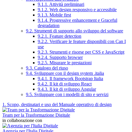
9.1.1. Attività preliminari
9.1.2. Web design responsivo e accessibile
9.1.3. Mobile first
9.1.4. Progressive enhancement e Graceful
degradation
9.2. Strumenti di supporto allo sviluppo del software
9.2.1. Feature detection
9.2.2. Verificare le feature disponibili con Can I
use
9.2.3. Strumenti e risorse per CSS e JavaScript
9.2.4. Supporto browser
9.2.5. Misurare le prestazioni
9.3. Catalogo del riuso
9.4. Sviluppare con il design system .italia
9.4.1. Il framework Bootstrap Italia
9.4.2. Il kit di sviluppo React
9.4.3. Il kit di sviluppo Angular
9.5. Sviluppare con i modelli di sito e servizi
1. Scopo, destinatari e uso del Manuale operativo di design
Team per la Trasformazione Digitale
in collaborazione con
Agenzia per l'Italia Digitale