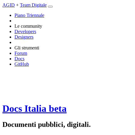
AGID
+
Team Digitale
Piano Triennale
Le community
Developers
Designers
Gli strumenti
Forum
Docs
GitHub
Docs Italia
beta
Documenti pubblici, digitali.