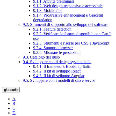
9.1.1. Attività preliminari
9.1.2. Web design responsivo e accessibile
9.1.3. Mobile first
9.1.4. Progressive enhancement e Graceful
degradation
9.2. Strumenti di supporto allo sviluppo del software
9.2.1. Feature detection
9.2.2. Verificare le feature disponibili con Can I
use
9.2.3. Strumenti e risorse per CSS e JavaScript
9.2.4. Supporto browser
9.2.5. Misurare le prestazioni
9.3. Catalogo del riuso
9.4. Sviluppare con il design system .italia
9.4.1. Il framework Bootstrap Italia
9.4.2. Il kit di sviluppo React
9.4.3. Il kit di sviluppo Angular
9.5. Sviluppare con i modelli di sito e servizi
glossario
A
B
C
D