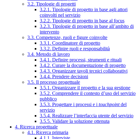
3.2. Tipologie di progetti
3.2.1. Tipologie di progetto in base agli attori
coinvolti nel servizio
3.2.2. Tipologie di progetto in base al focus
3.2.3. Tipologie di progetto in base all’ambito di
intervento
3.3. Competenze, ruoli e figure coinvolte
3.3.1. Coordinatore di progetto
3.3.2. Definire ruoli e responsabilità
3.4. Metodo di lavoro
3.4.1. Definire processi, strumenti e rituali
3.4.2. Curare la documentazione di progetto
3.4.3. Organizzare tavoli tecnici collaborativi
3.4.4. Prendere decisioni
3.5. Il processo progettuale
3.5.1. Organizzare il progetto e la sua gestione
3.5.2. Comprendere il contesto d’uso del servizio
pubblico
3.5.3. Progettare i processi e i
touchpoint
del
servizio
3.5.4. Realizzare l’interfaccia utente del servizio
3.5.5. Validare la soluzione ottenuta
4. Ricerca progettuale
4.1. Ricerca primaria
4.1.1. Interviste