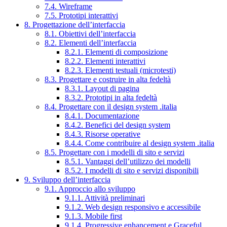
7.4. Wireframe
7.5. Prototipi interattivi
8. Progettazione dell’interfaccia
8.1. Obiettivi dell’interfaccia
8.2. Elementi dell’interfaccia
8.2.1. Elementi di composizione
8.2.2. Elementi interattivi
8.2.3. Elementi testuali (microtesti)
8.3. Progettare e costruire in alta fedeltà
8.3.1. Layout di pagina
8.3.2. Prototipi in alta fedeltà
8.4. Progettare con il design system .italia
8.4.1. Documentazione
8.4.2. Benefici del design system
8.4.3. Risorse operative
8.4.4. Come contribuire al design system .italia
8.5. Progettare con i modelli di sito e servizi
8.5.1. Vantaggi dell’utilizzo dei modelli
8.5.2. I modelli di sito e servizi disponibili
9. Sviluppo dell’interfaccia
9.1. Approccio allo sviluppo
9.1.1. Attività preliminari
9.1.2. Web design responsivo e accessibile
9.1.3. Mobile first
9.1.4. Progressive enhancement e Graceful