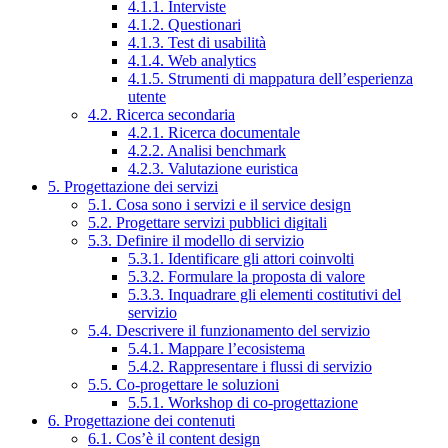
4.1.1. Interviste
4.1.2. Questionari
4.1.3. Test di usabilità
4.1.4. Web analytics
4.1.5. Strumenti di mappatura dell’esperienza
utente
4.2. Ricerca secondaria
4.2.1. Ricerca documentale
4.2.2. Analisi benchmark
4.2.3. Valutazione euristica
5. Progettazione dei servizi
5.1. Cosa sono i servizi e il service design
5.2. Progettare servizi pubblici digitali
5.3. Definire il modello di servizio
5.3.1. Identificare gli attori coinvolti
5.3.2. Formulare la proposta di valore
5.3.3. Inquadrare gli elementi costitutivi del
servizio
5.4. Descrivere il funzionamento del servizio
5.4.1. Mappare l’ecosistema
5.4.2. Rappresentare i flussi di servizio
5.5. Co-progettare le soluzioni
5.5.1. Workshop di co-progettazione
6. Progettazione dei contenuti
6.1. Cos’è il content design