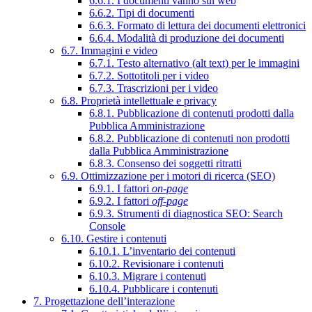
6.6.1. I documenti vanno sul web
6.6.2. Tipi di documenti
6.6.3. Formato di lettura dei documenti elettronici
6.6.4. Modalità di produzione dei documenti
6.7. Immagini e video
6.7.1. Testo alternativo (alt text) per le immagini
6.7.2. Sottotitoli per i video
6.7.3. Trascrizioni per i video
6.8. Proprietà intellettuale e privacy
6.8.1. Pubblicazione di contenuti prodotti dalla
Pubblica Amministrazione
6.8.2. Pubblicazione di contenuti non prodotti
dalla Pubblica Amministrazione
6.8.3. Consenso dei soggetti ritratti
6.9. Ottimizzazione per i motori di ricerca (SEO)
6.9.1. I fattori
on-page
6.9.2. I fattori
off-page
6.9.3. Strumenti di diagnostica SEO: Search
Console
6.10. Gestire i contenuti
6.10.1. L’inventario dei contenuti
6.10.2. Revisionare i contenuti
6.10.3. Migrare i contenuti
6.10.4. Pubblicare i contenuti
7. Progettazione dell’interazione