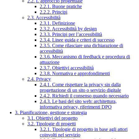
2.2. L’approccio progettuale
2.2.1. Buone pratiche
2.2.2. Principi
2.3. Accessibilità
2.3.1. Definizione
2.3.2. Accessibilità by design
2.3.3. Principi per l’accessibilità
2.3.4. Linee guida e criteri di successo
2.3.5. Come rilasciare una dichiarazione di
accessibilità
2.3.6. Meccanismo di feedback e procedura di
attuazione
2.3.7. Obiettivi accessibilità
2.3.8. Normativa e approfondimenti
2.4. Privacy
2.4.1. Come rispettare la privacy sin dalla
progettazione di un sito o servizio digitale
2.4.2. Richiedi il consenso quando necessario
2.4.3. Le basi del sito web: architettura,
informativa privacy, riferimenti DPO
3. Pianificazione, gestione e strategia
3.1. Obiettivi del progetto
3.2. Tipologie di progetti
3.2.1. Tipologie di progetto in base agli attori
coinvolti nel servizio