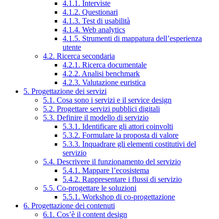
4.1.1. Interviste
4.1.2. Questionari
4.1.3. Test di usabilità
4.1.4. Web analytics
4.1.5. Strumenti di mappatura dell’esperienza
utente
4.2. Ricerca secondaria
4.2.1. Ricerca documentale
4.2.2. Analisi benchmark
4.2.3. Valutazione euristica
5. Progettazione dei servizi
5.1. Cosa sono i servizi e il service design
5.2. Progettare servizi pubblici digitali
5.3. Definire il modello di servizio
5.3.1. Identificare gli attori coinvolti
5.3.2. Formulare la proposta di valore
5.3.3. Inquadrare gli elementi costitutivi del
servizio
5.4. Descrivere il funzionamento del servizio
5.4.1. Mappare l’ecosistema
5.4.2. Rappresentare i flussi di servizio
5.5. Co-progettare le soluzioni
5.5.1. Workshop di co-progettazione
6. Progettazione dei contenuti
6.1. Cos’è il content design