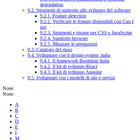
degradation
9.2. Strumenti di supporto allo sviluppo del software
9.2.1. Feature detection
9.2.2. Verificare le feature disponibili con Can I
use
9.2.3. Strumenti e risorse per CSS e JavaScript
9.2.4. Supporto browser
9.2.5. Misurare le prestazioni
9.3. Catalogo del riuso
9.4. Sviluppare con il design system .italia
9.4.1. Il framework Bootstrap Italia
9.4.2. Il kit di sviluppo React
9.4.3. Il kit di sviluppo Angular
9.5. Sviluppare con i modelli di sito e servizi
None
None
A
B
C
D
E
I
M