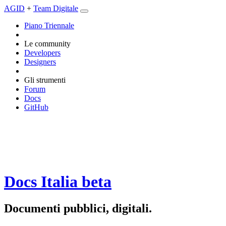
AGID
+
Team Digitale
Piano Triennale
Le community
Developers
Designers
Gli strumenti
Forum
Docs
GitHub
Docs Italia
beta
Documenti pubblici, digitali.