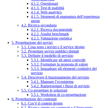
4.1.2. Questionari
4.1.3. Test di usabilità
4.1.4. Web analytics
4.1.5. Strumenti di mappatura dell’esperienza
utente
4.2. Ricerca secondaria
4.2.1. Ricerca documentale
4.2.2. Analisi benchmark
4.2.3. Valutazione euristica
5. Progettazione dei servizi
5.1. Cosa sono i servizi e il service design
5.2. Progettare servizi pubblici digitali
5.3. Definire il modello di servizio
5.3.1. Identificare gli attori coinvolti
5.3.2. Formulare la proposta di valore
5.3.3. Inquadrare gli elementi costitutivi del
servizio
5.4. Descrivere il funzionamento del servizio
5.4.1. Mappare l’ecosistema
5.4.2. Rappresentare i flussi di servizio
5.5. Co-progettare le soluzioni
5.5.1. Workshop di co-progettazione
6. Progettazione dei contenuti
6.1. Cos’è il content design
6.2. Ricerca utente sui contenuti e il linguaggio