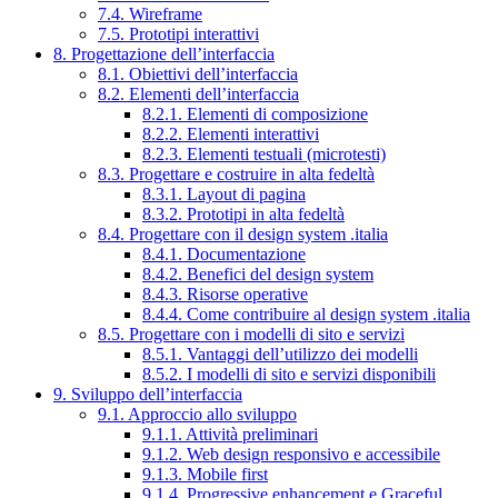
7.4. Wireframe
7.5. Prototipi interattivi
8. Progettazione dell’interfaccia
8.1. Obiettivi dell’interfaccia
8.2. Elementi dell’interfaccia
8.2.1. Elementi di composizione
8.2.2. Elementi interattivi
8.2.3. Elementi testuali (microtesti)
8.3. Progettare e costruire in alta fedeltà
8.3.1. Layout di pagina
8.3.2. Prototipi in alta fedeltà
8.4. Progettare con il design system .italia
8.4.1. Documentazione
8.4.2. Benefici del design system
8.4.3. Risorse operative
8.4.4. Come contribuire al design system .italia
8.5. Progettare con i modelli di sito e servizi
8.5.1. Vantaggi dell’utilizzo dei modelli
8.5.2. I modelli di sito e servizi disponibili
9. Sviluppo dell’interfaccia
9.1. Approccio allo sviluppo
9.1.1. Attività preliminari
9.1.2. Web design responsivo e accessibile
9.1.3. Mobile first
9.1.4. Progressive enhancement e Graceful