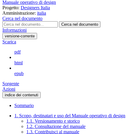
Manuale operativo di design
Progetto:
Designers Italia
Amministrazione:
italia
Cerca nel documento
Cerca nel documento
Informazioni
versione-corrente
Scarica
pdf
html
epub
Sorgente
Azioni
indice dei contenuti
Sommario
1. Scopo, destinatari e uso del Manuale operativo di design
1.1. Versionamento e storico
1.2. Consultazione del manuale
1.3. Contribuisci al manuale