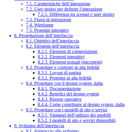
7.1. Caratteristiche dell’interazione
7.2. User stories per definire l’interazione
7.2.1. Differenza tra scenari e user stories
7.3. Flussi di interazione
7.4. Wireframe
7.5. Prototipi interattivi
8. Progettazione dell’interfaccia
8.1. Obiettivi dell’interfaccia
8.2. Elementi dell’interfaccia
8.2.1. Elementi di composizione
8.2.2. Elementi interattivi
8.2.3. Elementi testuali (microtesti)
8.3. Progettare e costruire in alta fedeltà
8.3.1. Layout di pagina
8.3.2. Prototipi in alta fedeltà
8.4. Progettare con il design system .italia
8.4.1. Documentazione
8.4.2. Benefici del design system
8.4.3. Risorse operative
8.4.4. Come contribuire al design system .italia
8.5. Progettare con i modelli di sito e servizi
8.5.1. Vantaggi dell’utilizzo dei modelli
8.5.2. I modelli di sito e servizi disponibili
9. Sviluppo dell’interfaccia
9.1. Approccio allo sviluppo