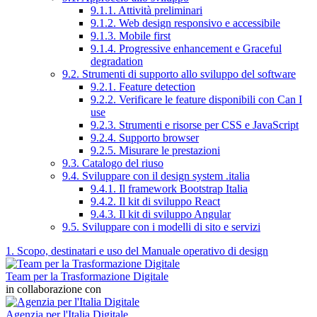
9.1.1. Attività preliminari
9.1.2. Web design responsivo e accessibile
9.1.3. Mobile first
9.1.4. Progressive enhancement e Graceful
degradation
9.2. Strumenti di supporto allo sviluppo del software
9.2.1. Feature detection
9.2.2. Verificare le feature disponibili con Can I
use
9.2.3. Strumenti e risorse per CSS e JavaScript
9.2.4. Supporto browser
9.2.5. Misurare le prestazioni
9.3. Catalogo del riuso
9.4. Sviluppare con il design system .italia
9.4.1. Il framework Bootstrap Italia
9.4.2. Il kit di sviluppo React
9.4.3. Il kit di sviluppo Angular
9.5. Sviluppare con i modelli di sito e servizi
1. Scopo, destinatari e uso del Manuale operativo di design
Team per la Trasformazione Digitale
in collaborazione con
Agenzia per l'Italia Digitale