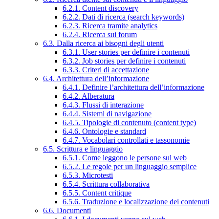
6.2.1. Content discovery
6.2.2. Dati di ricerca (search keywords)
6.2.3. Ricerca tramite analytics
6.2.4. Ricerca sui forum
6.3. Dalla ricerca ai bisogni degli utenti
6.3.1. User stories per definire i contenuti
6.3.2. Job stories per definire i contenuti
6.3.3. Criteri di accettazione
6.4. Architettura dell’informazione
6.4.1. Definire l’architettura dell’informazione
6.4.2. Alberatura
6.4.3. Flussi di interazione
6.4.4. Sistemi di navigazione
6.4.5. Tipologie di contenuto (content type)
6.4.6. Ontologie e standard
6.4.7. Vocabolari controllati e tassonomie
6.5. Scrittura e linguaggio
6.5.1. Come leggono le persone sul web
6.5.2. Le regole per un linguaggio semplice
6.5.3. Microtesti
6.5.4. Scrittura collaborativa
6.5.5. Content critique
6.5.6. Traduzione e localizzazione dei contenuti
6.6. Documenti