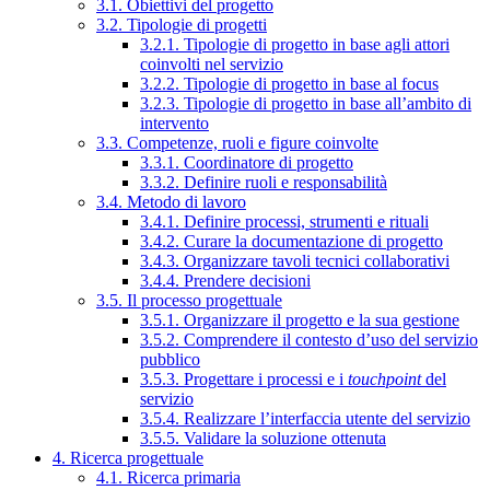
3.1. Obiettivi del progetto
3.2. Tipologie di progetti
3.2.1. Tipologie di progetto in base agli attori
coinvolti nel servizio
3.2.2. Tipologie di progetto in base al focus
3.2.3. Tipologie di progetto in base all’ambito di
intervento
3.3. Competenze, ruoli e figure coinvolte
3.3.1. Coordinatore di progetto
3.3.2. Definire ruoli e responsabilità
3.4. Metodo di lavoro
3.4.1. Definire processi, strumenti e rituali
3.4.2. Curare la documentazione di progetto
3.4.3. Organizzare tavoli tecnici collaborativi
3.4.4. Prendere decisioni
3.5. Il processo progettuale
3.5.1. Organizzare il progetto e la sua gestione
3.5.2. Comprendere il contesto d’uso del servizio
pubblico
3.5.3. Progettare i processi e i
touchpoint
del
servizio
3.5.4. Realizzare l’interfaccia utente del servizio
3.5.5. Validare la soluzione ottenuta
4. Ricerca progettuale
4.1. Ricerca primaria