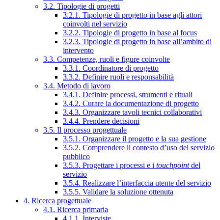
3.2. Tipologie di progetti
3.2.1. Tipologie di progetto in base agli attori
coinvolti nel servizio
3.2.2. Tipologie di progetto in base al focus
3.2.3. Tipologie di progetto in base all’ambito di
intervento
3.3. Competenze, ruoli e figure coinvolte
3.3.1. Coordinatore di progetto
3.3.2. Definire ruoli e responsabilità
3.4. Metodo di lavoro
3.4.1. Definire processi, strumenti e rituali
3.4.2. Curare la documentazione di progetto
3.4.3. Organizzare tavoli tecnici collaborativi
3.4.4. Prendere decisioni
3.5. Il processo progettuale
3.5.1. Organizzare il progetto e la sua gestione
3.5.2. Comprendere il contesto d’uso del servizio
pubblico
3.5.3. Progettare i processi e i
touchpoint
del
servizio
3.5.4. Realizzare l’interfaccia utente del servizio
3.5.5. Validare la soluzione ottenuta
4. Ricerca progettuale
4.1. Ricerca primaria
4.1.1. Interviste