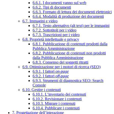
6.6.1. I documenti vanno sul web
6.6.2. Tipi di documenti
6.6.3. Formato di lettura dei documenti elettronici
6.6.4. Modalità di produzione dei documenti
6.7. Immagini e video
6.7.1. Testo alternativo (alt text) per le immagini
6.7.2. Sottotitoli per i video
6.7.3. Trascrizioni per i video
6.8. Proprietà intellettuale e privacy
6.8.1. Pubblicazione di contenuti prodotti dalla
Pubblica Amministrazione
6.8.2. Pubblicazione di contenuti non prodotti
dalla Pubblica Amministrazione
6.8.3. Consenso dei soggetti ritratti
6.9. Ottimizzazione per i motori di ricerca (SEO)
6.9.1. I fattori
on-page
6.9.2. I fattori
off-page
6.9.3. Strumenti di diagnostica SEO: Search
Console
6.10. Gestire i contenuti
6.10.1. L’inventario dei contenuti
6.10.2. Revisionare i contenuti
6.10.3. Migrare i contenuti
6.10.4. Pubblicare i contenuti
7. Progettazione dell’interazione