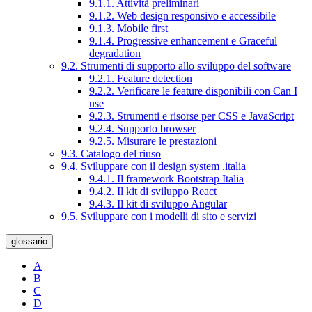
9.1.1. Attività preliminari
9.1.2. Web design responsivo e accessibile
9.1.3. Mobile first
9.1.4. Progressive enhancement e Graceful
degradation
9.2. Strumenti di supporto allo sviluppo del software
9.2.1. Feature detection
9.2.2. Verificare le feature disponibili con Can I
use
9.2.3. Strumenti e risorse per CSS e JavaScript
9.2.4. Supporto browser
9.2.5. Misurare le prestazioni
9.3. Catalogo del riuso
9.4. Sviluppare con il design system .italia
9.4.1. Il framework Bootstrap Italia
9.4.2. Il kit di sviluppo React
9.4.3. Il kit di sviluppo Angular
9.5. Sviluppare con i modelli di sito e servizi
glossario
A
B
C
D