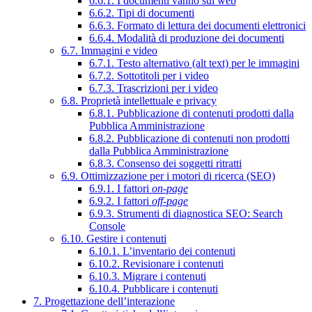
6.6.1. I documenti vanno sul web
6.6.2. Tipi di documenti
6.6.3. Formato di lettura dei documenti elettronici
6.6.4. Modalità di produzione dei documenti
6.7. Immagini e video
6.7.1. Testo alternativo (alt text) per le immagini
6.7.2. Sottotitoli per i video
6.7.3. Trascrizioni per i video
6.8. Proprietà intellettuale e privacy
6.8.1. Pubblicazione di contenuti prodotti dalla
Pubblica Amministrazione
6.8.2. Pubblicazione di contenuti non prodotti
dalla Pubblica Amministrazione
6.8.3. Consenso dei soggetti ritratti
6.9. Ottimizzazione per i motori di ricerca (SEO)
6.9.1. I fattori
on-page
6.9.2. I fattori
off-page
6.9.3. Strumenti di diagnostica SEO: Search
Console
6.10. Gestire i contenuti
6.10.1. L’inventario dei contenuti
6.10.2. Revisionare i contenuti
6.10.3. Migrare i contenuti
6.10.4. Pubblicare i contenuti
7. Progettazione dell’interazione