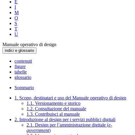
E
I
M
O
S
T
U
Manuale operativo di design
indici e glossario
contenuti
figure
tabelle
glossario
Sommario
1. Scopo, destinatari e uso del Manuale operativo di design
1.1. Versionamento e storico
1.2. Consultazione del manuale
1.3. Contribuisci al manuale
2. Introduzione al design per i servizi pubblici digitali
2.1. Design per l’amministrazione digitale (
e-
government
)