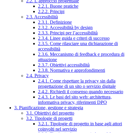
2.2. L’approccio progettuale
2.2.1. Buone pratiche
2.2.2. Principi
2.3. Accessibilità
2.3.1. Definizione
2.3.2. Accessibilità by design
2.3.3. Principi per l’accessibilità
2.3.4. Linee guida e criteri di successo
2.3.5. Come rilasciare una dichiarazione di
accessibilità
2.3.6. Meccanismo di feedback e procedura di
attuazione
2.3.7. Obiettivi accessibilità
2.3.8. Normativa e approfondimenti
2.4. Privacy
2.4.1. Come rispettare la privacy sin dalla
progettazione di un sito o servizio digitale
2.4.2. Richiedi il consenso quando necessario
2.4.3. Le basi del sito web: architettura,
informativa privacy, riferimenti DPO
3. Pianificazione, gestione e strategia
3.1. Obiettivi del progetto
3.2. Tipologie di progetti
3.2.1. Tipologie di progetto in base agli attori
coinvolti nel servizio