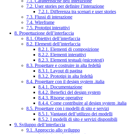
7.1. Caratteristiche dell’interazione
7.2. User stories per definire l’interazione
7.2.1. Differenza tra scenari e user stories
7.3. Flussi di interazione
7.4. Wireframe
7.5. Prototipi interattivi
8. Progettazione dell’interfaccia
8.1. Obiettivi dell’interfaccia
8.2. Elementi dell’interfaccia
8.2.1. Elementi di composizione
8.2.2. Elementi interattivi
8.2.3. Elementi testuali (microtesti)
8.3. Progettare e costruire in alta fedeltà
8.3.1. Layout di pagina
8.3.2. Prototipi in alta fedeltà
8.4. Progettare con il design system .italia
8.4.1. Documentazione
8.4.2. Benefici del design system
8.4.3. Risorse operative
8.4.4. Come contribuire al design system .italia
8.5. Progettare con i modelli di sito e servizi
8.5.1. Vantaggi dell’utilizzo dei modelli
8.5.2. I modelli di sito e servizi disponibili
9. Sviluppo dell’interfaccia
9.1. Approccio allo sviluppo