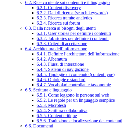
6.2. Ricerca utente sui contenuti e il linguaggio
6.2.1. Content discovery
6.2.2. Dati di ricerca (search keywords)
6.2.3. Ricerca tramite analytics
6.2.4. Ricerca sui forum
6.3. Dalla ricerca ai bisogni degli utenti
6.3.1. User stories per definire i contenuti
6.3.2. Job stories per definire i contenuti
6.3.3. Criteri di accettazione
6.4. Architettura dell’informazione
6.4.1. Definire l’architettura dell’informazione
6.4.2. Alberatura
6.4.3. Flussi di interazione
6.4.4. Sistemi di navigazione
6.4.5. Tipologie di contenuto (content type)
6.4.6. Ontologie e standard
6.4.7. Vocabolari controllati e tassonomie
6.5. Scrittura e linguaggio
6.5.1. Come leggono le persone sul web
6.5.2. Le regole per un linguaggio semplice
6.5.3. Microtesti
6.5.4. Scrittura collaborativa
6.5.5. Content critique
6.5.6. Traduzione e localizzazione dei contenuti
6.6. Documenti