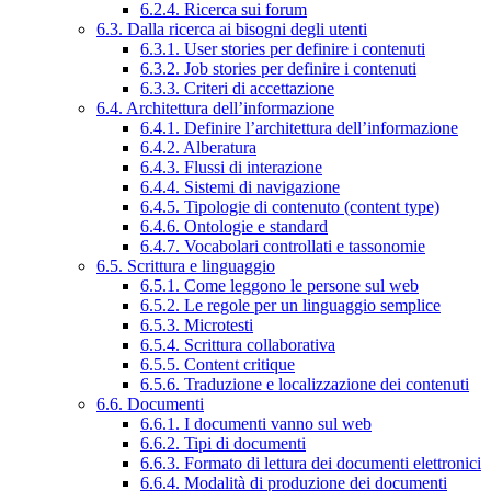
6.2.4. Ricerca sui forum
6.3. Dalla ricerca ai bisogni degli utenti
6.3.1. User stories per definire i contenuti
6.3.2. Job stories per definire i contenuti
6.3.3. Criteri di accettazione
6.4. Architettura dell’informazione
6.4.1. Definire l’architettura dell’informazione
6.4.2. Alberatura
6.4.3. Flussi di interazione
6.4.4. Sistemi di navigazione
6.4.5. Tipologie di contenuto (content type)
6.4.6. Ontologie e standard
6.4.7. Vocabolari controllati e tassonomie
6.5. Scrittura e linguaggio
6.5.1. Come leggono le persone sul web
6.5.2. Le regole per un linguaggio semplice
6.5.3. Microtesti
6.5.4. Scrittura collaborativa
6.5.5. Content critique
6.5.6. Traduzione e localizzazione dei contenuti
6.6. Documenti
6.6.1. I documenti vanno sul web
6.6.2. Tipi di documenti
6.6.3. Formato di lettura dei documenti elettronici
6.6.4. Modalità di produzione dei documenti