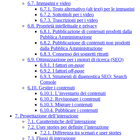
6.7. Immagini e video
6.7.1. Testo alternativo (alt text) per le immagini
6.7.2. Sottotitoli per i video
6.7.3. Trascrizioni per i video
6.8. Proprietà intellettuale e privacy
6.8.1. Pubblicazione di contenuti prodotti dalla
Pubblica Amministrazione
6.8.2. Pubblicazione di contenuti non prodotti
dalla Pubblica Amministrazione
6.8.3. Consenso dei soggetti ritratti
6.9. Ottimizzazione per i motori di ricerca (SEO)
6.9.1. I fattori
on-page
6.9.2. I fattori
off-page
6.9.3. Strumenti di diagnostica SEO: Search
Console
6.10. Gestire i contenuti
6.10.1. L’inventario dei contenuti
6.10.2. Revisionare i contenuti
6.10.3. Migrare i contenuti
6.10.4. Pubblicare i contenuti
7. Progettazione dell’interazione
7.1. Caratteristiche dell’interazione
7.2. User stories per definire l’interazione
7.2.1. Differenza tra scenari e user stories
7.3. Flussi di interazione