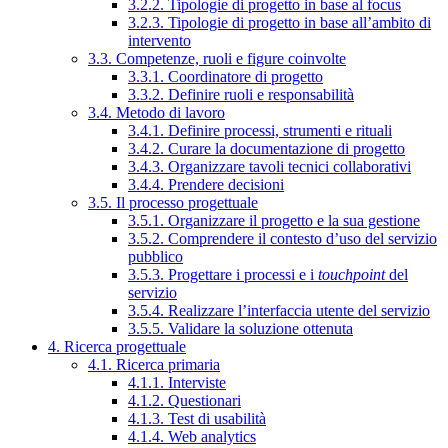
3.2.2. Tipologie di progetto in base al focus
3.2.3. Tipologie di progetto in base all’ambito di
intervento
3.3. Competenze, ruoli e figure coinvolte
3.3.1. Coordinatore di progetto
3.3.2. Definire ruoli e responsabilità
3.4. Metodo di lavoro
3.4.1. Definire processi, strumenti e rituali
3.4.2. Curare la documentazione di progetto
3.4.3. Organizzare tavoli tecnici collaborativi
3.4.4. Prendere decisioni
3.5. Il processo progettuale
3.5.1. Organizzare il progetto e la sua gestione
3.5.2. Comprendere il contesto d’uso del servizio
pubblico
3.5.3. Progettare i processi e i
touchpoint
del
servizio
3.5.4. Realizzare l’interfaccia utente del servizio
3.5.5. Validare la soluzione ottenuta
4. Ricerca progettuale
4.1. Ricerca primaria
4.1.1. Interviste
4.1.2. Questionari
4.1.3. Test di usabilità
4.1.4. Web analytics