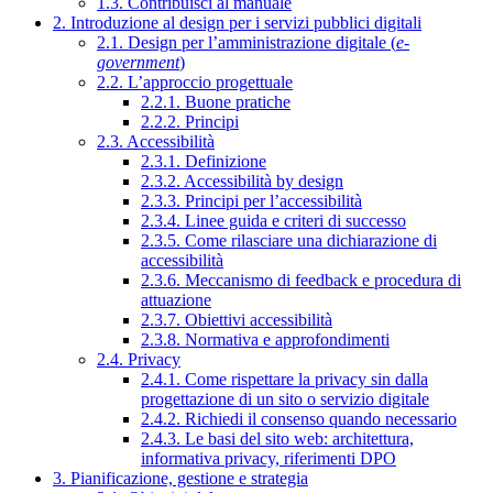
1.3. Contribuisci al manuale
2. Introduzione al design per i servizi pubblici digitali
2.1. Design per l’amministrazione digitale (
e-
government
)
2.2. L’approccio progettuale
2.2.1. Buone pratiche
2.2.2. Principi
2.3. Accessibilità
2.3.1. Definizione
2.3.2. Accessibilità by design
2.3.3. Principi per l’accessibilità
2.3.4. Linee guida e criteri di successo
2.3.5. Come rilasciare una dichiarazione di
accessibilità
2.3.6. Meccanismo di feedback e procedura di
attuazione
2.3.7. Obiettivi accessibilità
2.3.8. Normativa e approfondimenti
2.4. Privacy
2.4.1. Come rispettare la privacy sin dalla
progettazione di un sito o servizio digitale
2.4.2. Richiedi il consenso quando necessario
2.4.3. Le basi del sito web: architettura,
informativa privacy, riferimenti DPO
3. Pianificazione, gestione e strategia