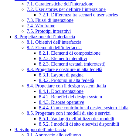
7.1. Caratteristiche dell’interazione
7.2. User stories per definire l’interazione
7.2.1. Differenza tra scenari e user stories
7.3. Flussi di interazione
7.4. Wireframe
7.5. Prototipi interattivi
8. Progettazione dell’interfaccia
8.1. Obiettivi dell’interfaccia
8.2. Elementi dell’interfaccia
8.2.1. Elementi di composizione
8.2.2. Elementi interattivi
8.2.3. Elementi testuali (microtesti)
8.3. Progettare e costruire in alta fedeltà
8.3.1. Layout di pagina
8.3.2. Prototipi in alta fedeltà
8.4. Progettare con il design system .italia
8.4.1. Documentazione
8.4.2. Benefici del design system
8.4.3. Risorse operative
8.4.4. Come contribuire al design system .italia
8.5. Progettare con i modelli di sito e servizi
8.5.1. Vantaggi dell’utilizzo dei modelli
8.5.2. I modelli di sito e servizi disponibili
9. Sviluppo dell’interfaccia
9.1. Approccio allo sviluppo