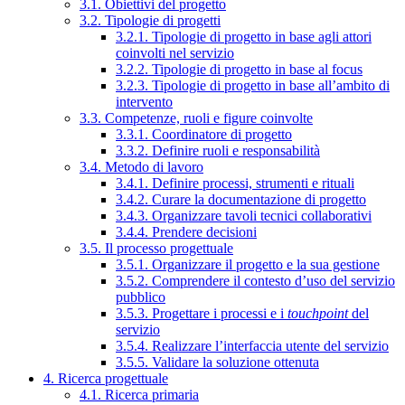
3.1. Obiettivi del progetto
3.2. Tipologie di progetti
3.2.1. Tipologie di progetto in base agli attori
coinvolti nel servizio
3.2.2. Tipologie di progetto in base al focus
3.2.3. Tipologie di progetto in base all’ambito di
intervento
3.3. Competenze, ruoli e figure coinvolte
3.3.1. Coordinatore di progetto
3.3.2. Definire ruoli e responsabilità
3.4. Metodo di lavoro
3.4.1. Definire processi, strumenti e rituali
3.4.2. Curare la documentazione di progetto
3.4.3. Organizzare tavoli tecnici collaborativi
3.4.4. Prendere decisioni
3.5. Il processo progettuale
3.5.1. Organizzare il progetto e la sua gestione
3.5.2. Comprendere il contesto d’uso del servizio
pubblico
3.5.3. Progettare i processi e i
touchpoint
del
servizio
3.5.4. Realizzare l’interfaccia utente del servizio
3.5.5. Validare la soluzione ottenuta
4. Ricerca progettuale
4.1. Ricerca primaria