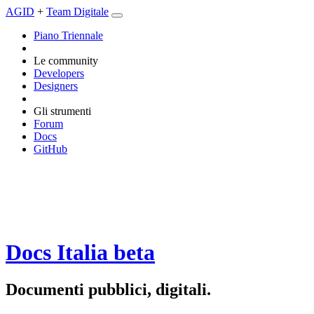
AGID
+
Team Digitale
Piano Triennale
Le community
Developers
Designers
Gli strumenti
Forum
Docs
GitHub
Docs Italia
beta
Documenti pubblici, digitali.