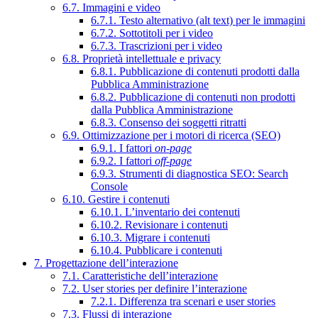
6.7. Immagini e video
6.7.1. Testo alternativo (alt text) per le immagini
6.7.2. Sottotitoli per i video
6.7.3. Trascrizioni per i video
6.8. Proprietà intellettuale e privacy
6.8.1. Pubblicazione di contenuti prodotti dalla
Pubblica Amministrazione
6.8.2. Pubblicazione di contenuti non prodotti
dalla Pubblica Amministrazione
6.8.3. Consenso dei soggetti ritratti
6.9. Ottimizzazione per i motori di ricerca (SEO)
6.9.1. I fattori
on-page
6.9.2. I fattori
off-page
6.9.3. Strumenti di diagnostica SEO: Search
Console
6.10. Gestire i contenuti
6.10.1. L’inventario dei contenuti
6.10.2. Revisionare i contenuti
6.10.3. Migrare i contenuti
6.10.4. Pubblicare i contenuti
7. Progettazione dell’interazione
7.1. Caratteristiche dell’interazione
7.2. User stories per definire l’interazione
7.2.1. Differenza tra scenari e user stories
7.3. Flussi di interazione