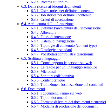
6.2.4. Ricerca sui forum
6.3. Dalla ricerca ai bisogni degli utenti
6.3.1. User stories per definire i contenuti
6.3.2. Job stories per definire i contenuti
6.3.3. Criteri di accettazione
6.4. Architettura dell’informazione
6.4.1. Definire l’architettura dell’informazione
6.4.2. Alberatura
6.4.3. Flussi di interazione
6.4.4. Sistemi di navigazione
6.4.5. Tipologie di contenuto (content type)
6.4.6. Ontologie e standard
6.4.7. Vocabolari controllati e tassonomie
6.5. Scrittura e linguaggio
6.5.1. Come leggono le persone sul web
6.5.2. Le regole per un linguaggio semplice
6.5.3. Microtesti
6.5.4. Scrittura collaborativa
6.5.5. Content critique
6.5.6. Traduzione e localizzazione dei contenuti
6.6. Documenti
6.6.1. I documenti vanno sul web
6.6.2. Tipi di documenti
6.6.3. Formato di lettura dei documenti elettronici
6.6.4. Modalità di produzione dei documenti