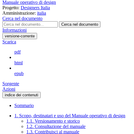
Manuale operativo di design
Progetto:
Designers Italia
Amministrazione:
italia
Cerca nel documento
Cerca nel documento
Informazioni
versione-corrente
Scarica
pdf
html
epub
Sorgente
Azioni
indice dei contenuti
Sommario
1. Scopo, destinatari e uso del Manuale operativo di design
1.1. Versionamento e storico
1.2. Consultazione del manuale
1.3. Contribuisci al manuale