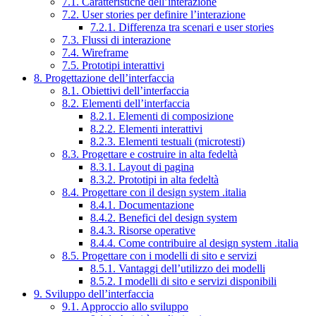
7.1. Caratteristiche dell’interazione
7.2. User stories per definire l’interazione
7.2.1. Differenza tra scenari e user stories
7.3. Flussi di interazione
7.4. Wireframe
7.5. Prototipi interattivi
8. Progettazione dell’interfaccia
8.1. Obiettivi dell’interfaccia
8.2. Elementi dell’interfaccia
8.2.1. Elementi di composizione
8.2.2. Elementi interattivi
8.2.3. Elementi testuali (microtesti)
8.3. Progettare e costruire in alta fedeltà
8.3.1. Layout di pagina
8.3.2. Prototipi in alta fedeltà
8.4. Progettare con il design system .italia
8.4.1. Documentazione
8.4.2. Benefici del design system
8.4.3. Risorse operative
8.4.4. Come contribuire al design system .italia
8.5. Progettare con i modelli di sito e servizi
8.5.1. Vantaggi dell’utilizzo dei modelli
8.5.2. I modelli di sito e servizi disponibili
9. Sviluppo dell’interfaccia
9.1. Approccio allo sviluppo