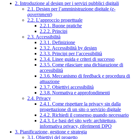
2. Introduzione al design per i servizi pubblici digitali
2.1. Design per l’amministrazione digitale (
e-
government
)
2.2. L’approccio progettuale
2.2.1. Buone pratiche
2.2.2. Principi
2.3. Accessibilità
2.3.1. Definizione
2.3.2. Accessibilità by design
2.3.3. Principi per l’accessibilità
2.3.4. Linee guida e criteri di successo
2.3.5. Come rilasciare una dichiarazione di
accessibilità
2.3.6. Meccanismo di feedback e procedura di
attuazione
2.3.7. Obiettivi accessibilità
2.3.8. Normativa e approfondimenti
2.4. Privacy
2.4.1. Come rispettare la privacy sin dalla
progettazione di un sito o servizio digitale
2.4.2. Richiedi il consenso quando necessario
2.4.3. Le basi del sito web: architettura,
informativa privacy, riferimenti DPO
3. Pianificazione, gestione e strategia
3.1. Obiettivi del progetto