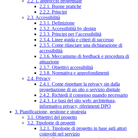
2.2. L’approccio progettuale
2.2.1. Buone pratiche
2.2.2. Principi
2.3. Accessibilità
2.3.1. Definizione
2.3.2. Accessibilità by design
2.3.3. Principi per l’accessibilità
2.3.4. Linee guida e criteri di successo
2.3.5. Come rilasciare una dichiarazione di
accessibilità
2.3.6. Meccanismo di feedback e procedura di
attuazione
2.3.7. Obiettivi accessibilità
2.3.8. Normativa e approfondimenti
2.4. Privacy
2.4.1. Come rispettare la privacy sin dalla
progettazione di un sito o servizio digitale
2.4.2. Richiedi il consenso quando necessario
2.4.3. Le basi del sito web: architettura,
informativa privacy, riferimenti DPO
3. Pianificazione, gestione e strategia
3.1. Obiettivi del progetto
3.2. Tipologie di progetti
3.2.1. Tipologie di progetto in base agli attori
coinvolti nel servizio