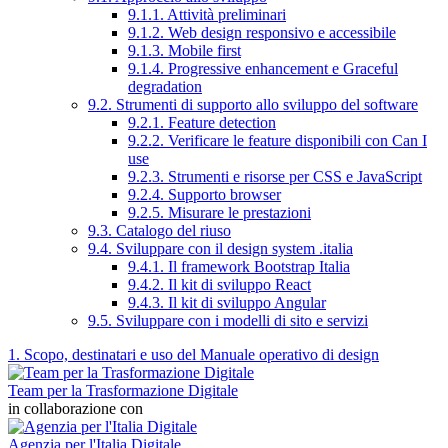
9.1.1. Attività preliminari
9.1.2. Web design responsivo e accessibile
9.1.3. Mobile first
9.1.4. Progressive enhancement e Graceful
degradation
9.2. Strumenti di supporto allo sviluppo del software
9.2.1. Feature detection
9.2.2. Verificare le feature disponibili con Can I
use
9.2.3. Strumenti e risorse per CSS e JavaScript
9.2.4. Supporto browser
9.2.5. Misurare le prestazioni
9.3. Catalogo del riuso
9.4. Sviluppare con il design system .italia
9.4.1. Il framework Bootstrap Italia
9.4.2. Il kit di sviluppo React
9.4.3. Il kit di sviluppo Angular
9.5. Sviluppare con i modelli di sito e servizi
1. Scopo, destinatari e uso del Manuale operativo di design
Team per la Trasformazione Digitale
in collaborazione con
Agenzia per l'Italia Digitale