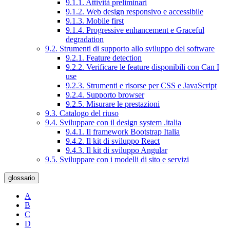
9.1.1. Attività preliminari
9.1.2. Web design responsivo e accessibile
9.1.3. Mobile first
9.1.4. Progressive enhancement e Graceful
degradation
9.2. Strumenti di supporto allo sviluppo del software
9.2.1. Feature detection
9.2.2. Verificare le feature disponibili con Can I
use
9.2.3. Strumenti e risorse per CSS e JavaScript
9.2.4. Supporto browser
9.2.5. Misurare le prestazioni
9.3. Catalogo del riuso
9.4. Sviluppare con il design system .italia
9.4.1. Il framework Bootstrap Italia
9.4.2. Il kit di sviluppo React
9.4.3. Il kit di sviluppo Angular
9.5. Sviluppare con i modelli di sito e servizi
glossario
A
B
C
D