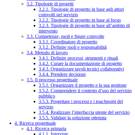
3.2. Tipologie di progetti
3.2.1. Tipologie di progetto in base agli attori
coinvolti nel servizio
3.2.2. Tipologie di progetto in base al focus
3.2.3. Tipologie di progetto in base all’ambito di
intervento
3.3. Competenze, ruoli e figure coinvolte
3.3.1. Coordinatore di progetto
3.3.2. Definire ruoli e responsabilità
3.4. Metodo di lavoro
3.4.1. Definire processi, strumenti e rituali
3.4.2. Curare la documentazione di progetto
3.4.3. Organizzare tavoli tecnici collaborativi
3.4.4. Prendere decisioni
3.5. Il processo progettuale
3.5.1. Organizzare il progetto e la sua gestione
3.5.2. Comprendere il contesto d’uso del servizio
pubblico
3.5.3. Progettare i processi e i
touchpoint
del
servizio
3.5.4. Realizzare l’interfaccia utente del servizio
3.5.5. Validare la soluzione ottenuta
4. Ricerca progettuale
4.1. Ricerca primaria
4.1.1. Interviste