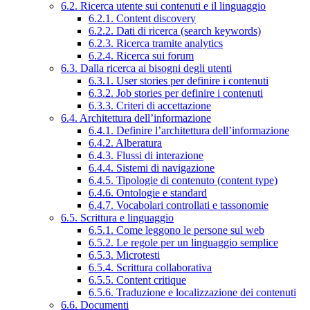
6.2. Ricerca utente sui contenuti e il linguaggio
6.2.1. Content discovery
6.2.2. Dati di ricerca (search keywords)
6.2.3. Ricerca tramite analytics
6.2.4. Ricerca sui forum
6.3. Dalla ricerca ai bisogni degli utenti
6.3.1. User stories per definire i contenuti
6.3.2. Job stories per definire i contenuti
6.3.3. Criteri di accettazione
6.4. Architettura dell’informazione
6.4.1. Definire l’architettura dell’informazione
6.4.2. Alberatura
6.4.3. Flussi di interazione
6.4.4. Sistemi di navigazione
6.4.5. Tipologie di contenuto (content type)
6.4.6. Ontologie e standard
6.4.7. Vocabolari controllati e tassonomie
6.5. Scrittura e linguaggio
6.5.1. Come leggono le persone sul web
6.5.2. Le regole per un linguaggio semplice
6.5.3. Microtesti
6.5.4. Scrittura collaborativa
6.5.5. Content critique
6.5.6. Traduzione e localizzazione dei contenuti
6.6. Documenti