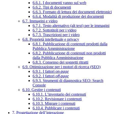
6.6.1. I documenti vanno sul web
6.6.2. Tipi di documenti
6.6.3. Formato di lettura dei documenti elettronici
6.6.4. Modalità di produzione dei documenti
6.7. Immagini e video
6.7.1. Testo alternativo (alt text) per le immagini
6.7.2. Sottotitoli per i video
6.7.3. Trascrizioni per i video
6.8. Proprietà intellettuale e privacy
6.8.1. Pubblicazione di contenuti prodotti dalla
Pubblica Amministrazione
6.8.2. Pubblicazione di contenuti non prodotti
dalla Pubblica Amministrazione
6.8.3. Consenso dei soggetti ritratti
6.9. Ottimizzazione per i motori di ricerca (SEO)
6.9.1. I fattori
on-page
6.9.2. I fattori
off-page
6.9.3. Strumenti di diagnostica SEO: Search
Console
6.10. Gestire i contenuti
6.10.1. L’inventario dei contenuti
6.10.2. Revisionare i contenuti
6.10.3. Migrare i contenuti
6.10.4. Pubblicare i contenuti
7. Progettazione dell’interazione