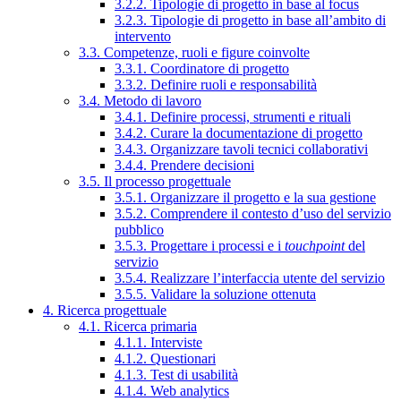
3.2.2. Tipologie di progetto in base al focus
3.2.3. Tipologie di progetto in base all’ambito di
intervento
3.3. Competenze, ruoli e figure coinvolte
3.3.1. Coordinatore di progetto
3.3.2. Definire ruoli e responsabilità
3.4. Metodo di lavoro
3.4.1. Definire processi, strumenti e rituali
3.4.2. Curare la documentazione di progetto
3.4.3. Organizzare tavoli tecnici collaborativi
3.4.4. Prendere decisioni
3.5. Il processo progettuale
3.5.1. Organizzare il progetto e la sua gestione
3.5.2. Comprendere il contesto d’uso del servizio
pubblico
3.5.3. Progettare i processi e i
touchpoint
del
servizio
3.5.4. Realizzare l’interfaccia utente del servizio
3.5.5. Validare la soluzione ottenuta
4. Ricerca progettuale
4.1. Ricerca primaria
4.1.1. Interviste
4.1.2. Questionari
4.1.3. Test di usabilità
4.1.4. Web analytics