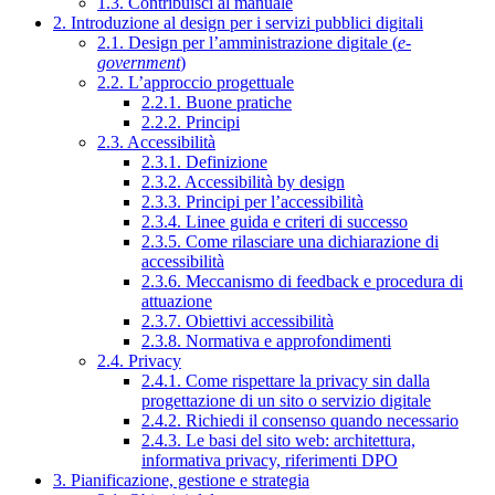
1.3. Contribuisci al manuale
2. Introduzione al design per i servizi pubblici digitali
2.1. Design per l’amministrazione digitale (
e-
government
)
2.2. L’approccio progettuale
2.2.1. Buone pratiche
2.2.2. Principi
2.3. Accessibilità
2.3.1. Definizione
2.3.2. Accessibilità by design
2.3.3. Principi per l’accessibilità
2.3.4. Linee guida e criteri di successo
2.3.5. Come rilasciare una dichiarazione di
accessibilità
2.3.6. Meccanismo di feedback e procedura di
attuazione
2.3.7. Obiettivi accessibilità
2.3.8. Normativa e approfondimenti
2.4. Privacy
2.4.1. Come rispettare la privacy sin dalla
progettazione di un sito o servizio digitale
2.4.2. Richiedi il consenso quando necessario
2.4.3. Le basi del sito web: architettura,
informativa privacy, riferimenti DPO
3. Pianificazione, gestione e strategia