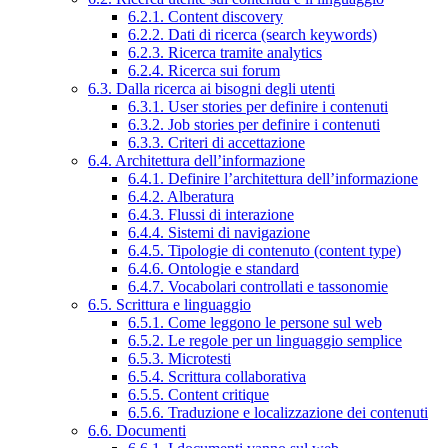
6.2.1. Content discovery
6.2.2. Dati di ricerca (search keywords)
6.2.3. Ricerca tramite analytics
6.2.4. Ricerca sui forum
6.3. Dalla ricerca ai bisogni degli utenti
6.3.1. User stories per definire i contenuti
6.3.2. Job stories per definire i contenuti
6.3.3. Criteri di accettazione
6.4. Architettura dell’informazione
6.4.1. Definire l’architettura dell’informazione
6.4.2. Alberatura
6.4.3. Flussi di interazione
6.4.4. Sistemi di navigazione
6.4.5. Tipologie di contenuto (content type)
6.4.6. Ontologie e standard
6.4.7. Vocabolari controllati e tassonomie
6.5. Scrittura e linguaggio
6.5.1. Come leggono le persone sul web
6.5.2. Le regole per un linguaggio semplice
6.5.3. Microtesti
6.5.4. Scrittura collaborativa
6.5.5. Content critique
6.5.6. Traduzione e localizzazione dei contenuti
6.6. Documenti