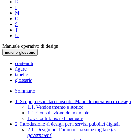
E
I
M
O
S
T
U
Manuale operativo di design
indici e glossario
contenuti
figure
tabelle
glossario
Sommario
1. Scopo, destinatari e uso del Manuale operativo di design
1.1. Versionamento e storico
1.2. Consultazione del manuale
1.3. Contribuisci al manuale
2. Introduzione al design per i servizi pubblici digitali
2.1. Design per l’amministrazione digitale (
e-
government
)