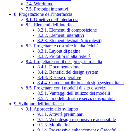
7.4. Wireframe
7.5. Prototipi interattivi
8. Progettazione dell’interfaccia
8.1. Obiettivi dell’interfaccia
8.2. Elementi dell’interfaccia
8.2.1. Elementi di composizione
8.2.2. Elementi interattivi
8.2.3. Elementi testuali (microtesti)
8.3. Progettare e costruire in alta fedeltà
8.3.1. Layout di pagina
8.3.2. Prototipi in alta fedeltà
8.4. Progettare con il design system .italia
8.4.1. Documentazione
8.4.2. Benefici del design system
8.4.3. Risorse operative
8.4.4. Come contribuire al design system .italia
8.5. Progettare con i modelli di sito e servizi
8.5.1. Vantaggi dell’utilizzo dei modelli
8.5.2. I modelli di sito e servizi disponibili
9. Sviluppo dell’interfaccia
9.1. Approccio allo sviluppo
9.1.1. Attività preliminari
9.1.2. Web design responsivo e accessibile
9.1.3. Mobile first
9.1.4. Progressive enhancement e Graceful