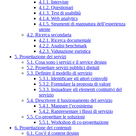
4.1.1. Interviste
4.1.2. Questionari
4.1.3. Test di usabilità
4.1.4. Web analytics
4.1.5. Strumenti di mappatura dell’esperienza
utente
4.2. Ricerca secondaria
4.2.1. Ricerca documentale
4.2.2. Analisi benchmark
4.2.3. Valutazione euristica
5. Progettazione dei servizi
5.1. Cosa sono i servizi e il service design
5.2. Progettare servizi pubblici digitali
5.3. Definire il modello di servizio
5.3.1. Identificare gli attori coinvolti
5.3.2. Formulare la proposta di valore
5.3.3. Inquadrare gli elementi costitutivi del
servizio
5.4. Descrivere il funzionamento del servizio
5.4.1. Mappare l’ecosistema
5.4.2. Rappresentare i flussi di servizio
5.5. Co-progettare le soluzioni
5.5.1. Workshop di co-progettazione
6. Progettazione dei contenuti
6.1. Cos’è il content design