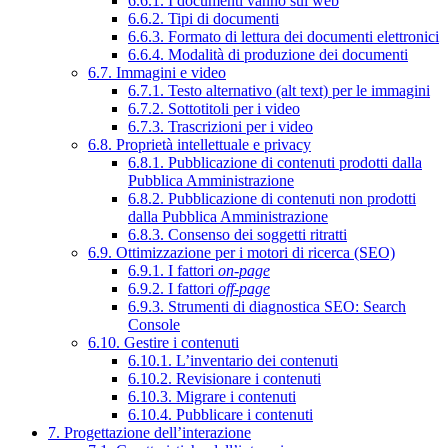
6.6.1. I documenti vanno sul web
6.6.2. Tipi di documenti
6.6.3. Formato di lettura dei documenti elettronici
6.6.4. Modalità di produzione dei documenti
6.7. Immagini e video
6.7.1. Testo alternativo (alt text) per le immagini
6.7.2. Sottotitoli per i video
6.7.3. Trascrizioni per i video
6.8. Proprietà intellettuale e privacy
6.8.1. Pubblicazione di contenuti prodotti dalla
Pubblica Amministrazione
6.8.2. Pubblicazione di contenuti non prodotti
dalla Pubblica Amministrazione
6.8.3. Consenso dei soggetti ritratti
6.9. Ottimizzazione per i motori di ricerca (SEO)
6.9.1. I fattori
on-page
6.9.2. I fattori
off-page
6.9.3. Strumenti di diagnostica SEO: Search
Console
6.10. Gestire i contenuti
6.10.1. L’inventario dei contenuti
6.10.2. Revisionare i contenuti
6.10.3. Migrare i contenuti
6.10.4. Pubblicare i contenuti
7. Progettazione dell’interazione