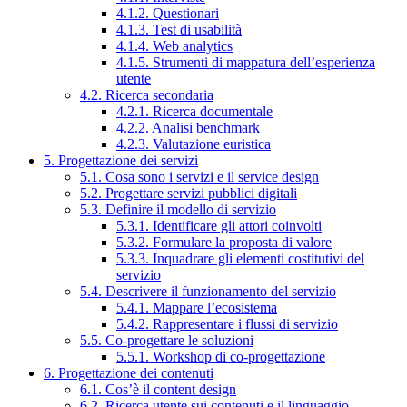
4.1.2. Questionari
4.1.3. Test di usabilità
4.1.4. Web analytics
4.1.5. Strumenti di mappatura dell’esperienza
utente
4.2. Ricerca secondaria
4.2.1. Ricerca documentale
4.2.2. Analisi benchmark
4.2.3. Valutazione euristica
5. Progettazione dei servizi
5.1. Cosa sono i servizi e il service design
5.2. Progettare servizi pubblici digitali
5.3. Definire il modello di servizio
5.3.1. Identificare gli attori coinvolti
5.3.2. Formulare la proposta di valore
5.3.3. Inquadrare gli elementi costitutivi del
servizio
5.4. Descrivere il funzionamento del servizio
5.4.1. Mappare l’ecosistema
5.4.2. Rappresentare i flussi di servizio
5.5. Co-progettare le soluzioni
5.5.1. Workshop di co-progettazione
6. Progettazione dei contenuti
6.1. Cos’è il content design
6.2. Ricerca utente sui contenuti e il linguaggio