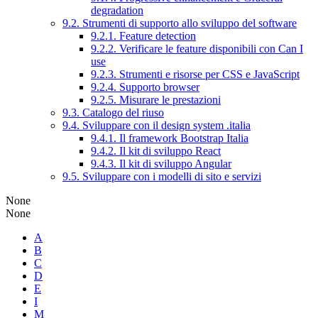
degradation
9.2. Strumenti di supporto allo sviluppo del software
9.2.1. Feature detection
9.2.2. Verificare le feature disponibili con Can I
use
9.2.3. Strumenti e risorse per CSS e JavaScript
9.2.4. Supporto browser
9.2.5. Misurare le prestazioni
9.3. Catalogo del riuso
9.4. Sviluppare con il design system .italia
9.4.1. Il framework Bootstrap Italia
9.4.2. Il kit di sviluppo React
9.4.3. Il kit di sviluppo Angular
9.5. Sviluppare con i modelli di sito e servizi
None
None
A
B
C
D
E
I
M