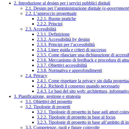
2. Introduzione al design per i servizi pubblici digitali
2.1. Design per l’amministrazione digitale (
e-government
2.2. L’approccio progettuale
2.2.1. Buone pratiche
2.2.2. Principi
2.3. Accessibilità
2.3.1. Definizione
2.3.2. Accessibilità by design
2.3.3. Principi per l’accessibilità
2.3.4. Linee guida e criteri di successo
2.3.5. Come rilasciare una dichiarazione di accessib
2.3.6. Meccanismo di feedback e procedura di attu
2.3.7. Obiettivi accessibilità
2.3.8. Normativa e approfondimenti
2.4. Privacy
2.4.1. Come rispettare la privacy sin dalla progettaz
2.4.2. Richiedi il consenso quando necessario
2.4.3. Le basi del sito web: architettura, informati
3. Pianificazione, gestione e strategia
3.1. Obiettivi del progetto
3.2. Tipologie di progetti
3.2.1. Tipologie di progetto in base agli attori coinv
3.2.2. Tipologie di progetto in base al focus
3.2.3. Tipologie di progetto in base all’ambito di i
3.3. Competenze, ruoli e figure coinvolte