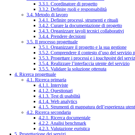
3.3.1. Coordinatore di progetto
3.3.2. Definire ruoli e responsabilità
3.4. Metodo di lavoro
3.4.1. Definire processi, strumenti e rituali
3.4.2. Curare la documentazione di progetto
3.4.3. Organizzare tavoli tecnici collaborativi
3.4.4. Prendere decisioni
3.5. Il processo progettuale
3.5.1. Organizzare il progetto e la sua gestione
3.5.2. Comprendere il contesto d’uso del servizio 
3.5.3. Progettare i processi e i
touchpoint
del servi
3.5.4. Realizzare l’interfaccia utente del servizio
3.5.5. Validare la soluzione ottenuta
4. Ricerca progettuale
4.1. Ricerca primaria
4.1.1. Interviste
4.1.2. Questionari
4.1.3. Test di usabilità
4.1.4. Web analytics
4.1.5. Strumenti di mappatura dell’esperienza uten
4.2. Ricerca secondaria
4.2.1. Ricerca documentale
4.2.2. Analisi benchmark
4.2.3. Valutazione euristica
5. Progettazione dei servizi