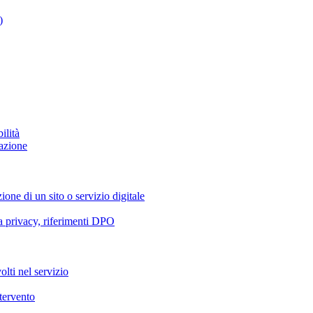
)
ilità
azione
ione di un sito o servizio digitale
va privacy, riferimenti DPO
olti nel servizio
ntervento