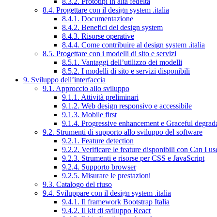
8.3.2. Prototipi in alta fedeltà
8.4. Progettare con il design system .italia
8.4.1. Documentazione
8.4.2. Benefici del design system
8.4.3. Risorse operative
8.4.4. Come contribuire al design system .italia
8.5. Progettare con i modelli di sito e servizi
8.5.1. Vantaggi dell’utilizzo dei modelli
8.5.2. I modelli di sito e servizi disponibili
9. Sviluppo dell’interfaccia
9.1. Approccio allo sviluppo
9.1.1. Attività preliminari
9.1.2. Web design responsivo e accessibile
9.1.3. Mobile first
9.1.4. Progressive enhancement e Graceful degrad
9.2. Strumenti di supporto allo sviluppo del software
9.2.1. Feature detection
9.2.2. Verificare le feature disponibili con Can I us
9.2.3. Strumenti e risorse per CSS e JavaScript
9.2.4. Supporto browser
9.2.5. Misurare le prestazioni
9.3. Catalogo del riuso
9.4. Sviluppare con il design system .italia
9.4.1. Il framework Bootstrap Italia
9.4.2. Il kit di sviluppo React