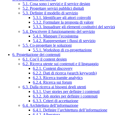
5.1. Cosa sono i servizi e il service design
5.2. Progettare servizi pubblici digitali
5.3. Definire il modello di servizio
5.3.1. Identificare gli attori coinvolti
5.3.2. Formulare la proposta di valore
5.3.3. Inquadrare gli elementi costitutivi del serviz
5.4. Descrivere il funzionamento del servizio
5.4.1. Mappare l’ecosistema
5.4.2. Rappresentare i flussi di servizio
5.5. Co-progettare le soluzioni
5.5.1. Workshop di co-progettazione
6. Progettazione dei contenuti
6.1. Cos’è il content design
6.2. Ricerca utente sui contenuti e il linguaggio
6.2.1. Content discovery
6.2.2. Dati di ricerca (search keywords)
6.2.3. Ricerca tramite analytics
6.2.4. Ricerca sui forum
6.3. Dalla ricerca ai bisogni degli utenti
6.3.1. User stories per definire i contenuti
6.3.2. Job stories per definire i contenuti
6.3.3. Criteri di accettazione
6.4. Architettura dell’informazione
6.4.1. Definire l’architettura dell’informazione
6.4.2. Alberatura