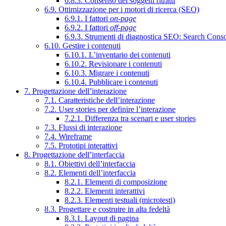
6.8.3. Consenso dei soggetti ritratti
6.9. Ottimizzazione per i motori di ricerca (SEO)
6.9.1. I fattori
on-page
6.9.2. I fattori
off-page
6.9.3. Strumenti di diagnostica SEO: Search Cons
6.10. Gestire i contenuti
6.10.1. L’inventario dei contenuti
6.10.2. Revisionare i contenuti
6.10.3. Migrare i contenuti
6.10.4. Pubblicare i contenuti
7. Progettazione dell’interazione
7.1. Caratteristiche dell’interazione
7.2. User stories per definire l’interazione
7.2.1. Differenza tra scenari e user stories
7.3. Flussi di interazione
7.4. Wireframe
7.5. Prototipi interattivi
8. Progettazione dell’interfaccia
8.1. Obiettivi dell’interfaccia
8.2. Elementi dell’interfaccia
8.2.1. Elementi di composizione
8.2.2. Elementi interattivi
8.2.3. Elementi testuali (microtesti)
8.3. Progettare e costruire in alta fedeltà
8.3.1. Layout di pagina