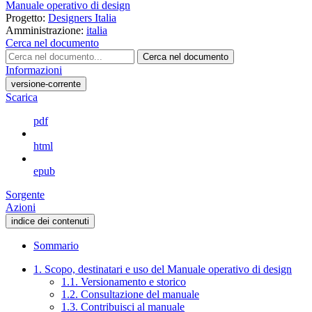
Manuale operativo di design
Progetto:
Designers Italia
Amministrazione:
italia
Cerca nel documento
Cerca nel documento
Informazioni
versione-corrente
Scarica
pdf
html
epub
Sorgente
Azioni
indice dei contenuti
Sommario
1. Scopo, destinatari e uso del Manuale operativo di design
1.1. Versionamento e storico
1.2. Consultazione del manuale
1.3. Contribuisci al manuale