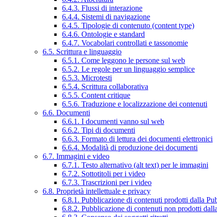
6.4.3. Flussi di interazione
6.4.4. Sistemi di navigazione
6.4.5. Tipologie di contenuto (content type)
6.4.6. Ontologie e standard
6.4.7. Vocabolari controllati e tassonomie
6.5. Scrittura e linguaggio
6.5.1. Come leggono le persone sul web
6.5.2. Le regole per un linguaggio semplice
6.5.3. Microtesti
6.5.4. Scrittura collaborativa
6.5.5. Content critique
6.5.6. Traduzione e localizzazione dei contenuti
6.6. Documenti
6.6.1. I documenti vanno sul web
6.6.2. Tipi di documenti
6.6.3. Formato di lettura dei documenti elettronici
6.6.4. Modalità di produzione dei documenti
6.7. Immagini e video
6.7.1. Testo alternativo (alt text) per le immagini
6.7.2. Sottotitoli per i video
6.7.3. Trascrizioni per i video
6.8. Proprietà intellettuale e privacy
6.8.1. Pubblicazione di contenuti prodotti dalla P
6.8.2. Pubblicazione di contenuti non prodotti dal