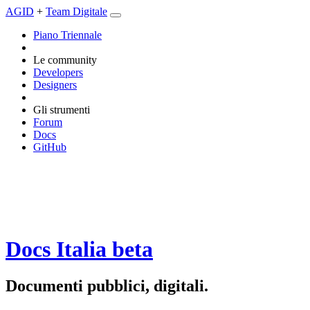
AGID
+
Team Digitale
Piano Triennale
Le community
Developers
Designers
Gli strumenti
Forum
Docs
GitHub
Docs Italia
beta
Documenti pubblici, digitali.