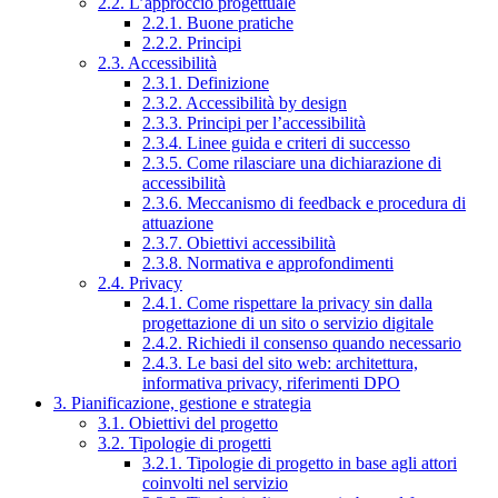
2.2. L’approccio progettuale
2.2.1. Buone pratiche
2.2.2. Principi
2.3. Accessibilità
2.3.1. Definizione
2.3.2. Accessibilità by design
2.3.3. Principi per l’accessibilità
2.3.4. Linee guida e criteri di successo
2.3.5. Come rilasciare una dichiarazione di
accessibilità
2.3.6. Meccanismo di feedback e procedura di
attuazione
2.3.7. Obiettivi accessibilità
2.3.8. Normativa e approfondimenti
2.4. Privacy
2.4.1. Come rispettare la privacy sin dalla
progettazione di un sito o servizio digitale
2.4.2. Richiedi il consenso quando necessario
2.4.3. Le basi del sito web: architettura,
informativa privacy, riferimenti DPO
3. Pianificazione, gestione e strategia
3.1. Obiettivi del progetto
3.2. Tipologie di progetti
3.2.1. Tipologie di progetto in base agli attori
coinvolti nel servizio