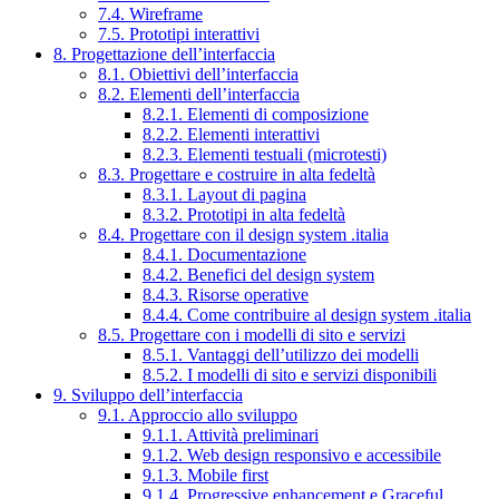
7.4. Wireframe
7.5. Prototipi interattivi
8. Progettazione dell’interfaccia
8.1. Obiettivi dell’interfaccia
8.2. Elementi dell’interfaccia
8.2.1. Elementi di composizione
8.2.2. Elementi interattivi
8.2.3. Elementi testuali (microtesti)
8.3. Progettare e costruire in alta fedeltà
8.3.1. Layout di pagina
8.3.2. Prototipi in alta fedeltà
8.4. Progettare con il design system .italia
8.4.1. Documentazione
8.4.2. Benefici del design system
8.4.3. Risorse operative
8.4.4. Come contribuire al design system .italia
8.5. Progettare con i modelli di sito e servizi
8.5.1. Vantaggi dell’utilizzo dei modelli
8.5.2. I modelli di sito e servizi disponibili
9. Sviluppo dell’interfaccia
9.1. Approccio allo sviluppo
9.1.1. Attività preliminari
9.1.2. Web design responsivo e accessibile
9.1.3. Mobile first
9.1.4. Progressive enhancement e Graceful