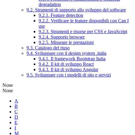
degradation
9.2. Strumenti di supporto allo sviluppo del software
9.2.1. Feature detection
9.2.2. Verificare le feature disponibili con Can I
use
9.2.3. Strumenti e risorse per CSS e JavaScript
9.2.4. Supporto browser
9.2.5. Misurare le prestazioni
9.3. Catalogo del riuso
9.4. Sviluppare con il design system .italia
9.4.1. Il framework Bootstrap Italia
9.4.2. Il kit di sviluppo React
9.4.3. Il kit di sviluppo Angular
9.5. Sviluppare con i modelli di sito e servizi
None
None
A
B
C
D
E
I
M