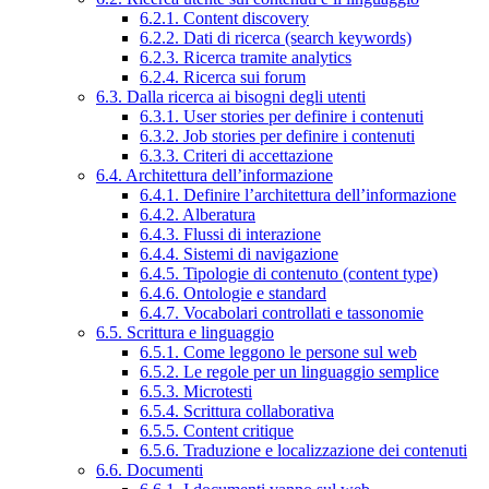
6.2.1. Content discovery
6.2.2. Dati di ricerca (search keywords)
6.2.3. Ricerca tramite analytics
6.2.4. Ricerca sui forum
6.3. Dalla ricerca ai bisogni degli utenti
6.3.1. User stories per definire i contenuti
6.3.2. Job stories per definire i contenuti
6.3.3. Criteri di accettazione
6.4. Architettura dell’informazione
6.4.1. Definire l’architettura dell’informazione
6.4.2. Alberatura
6.4.3. Flussi di interazione
6.4.4. Sistemi di navigazione
6.4.5. Tipologie di contenuto (content type)
6.4.6. Ontologie e standard
6.4.7. Vocabolari controllati e tassonomie
6.5. Scrittura e linguaggio
6.5.1. Come leggono le persone sul web
6.5.2. Le regole per un linguaggio semplice
6.5.3. Microtesti
6.5.4. Scrittura collaborativa
6.5.5. Content critique
6.5.6. Traduzione e localizzazione dei contenuti
6.6. Documenti