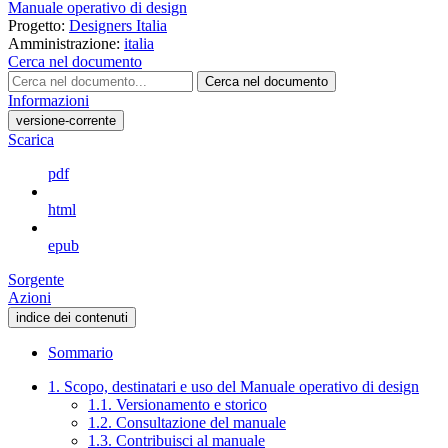
Manuale operativo di design
Progetto:
Designers Italia
Amministrazione:
italia
Cerca nel documento
Cerca nel documento
Informazioni
versione-corrente
Scarica
pdf
html
epub
Sorgente
Azioni
indice dei contenuti
Sommario
1. Scopo, destinatari e uso del Manuale operativo di design
1.1. Versionamento e storico
1.2. Consultazione del manuale
1.3. Contribuisci al manuale