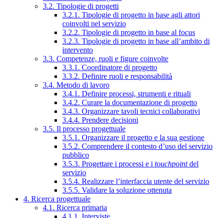
3.2. Tipologie di progetti
3.2.1. Tipologie di progetto in base agli attori
coinvolti nel servizio
3.2.2. Tipologie di progetto in base al focus
3.2.3. Tipologie di progetto in base all’ambito di
intervento
3.3. Competenze, ruoli e figure coinvolte
3.3.1. Coordinatore di progetto
3.3.2. Definire ruoli e responsabilità
3.4. Metodo di lavoro
3.4.1. Definire processi, strumenti e rituali
3.4.2. Curare la documentazione di progetto
3.4.3. Organizzare tavoli tecnici collaborativi
3.4.4. Prendere decisioni
3.5. Il processo progettuale
3.5.1. Organizzare il progetto e la sua gestione
3.5.2. Comprendere il contesto d’uso del servizio
pubblico
3.5.3. Progettare i processi e i
touchpoint
del
servizio
3.5.4. Realizzare l’interfaccia utente del servizio
3.5.5. Validare la soluzione ottenuta
4. Ricerca progettuale
4.1. Ricerca primaria
4.1.1. Interviste