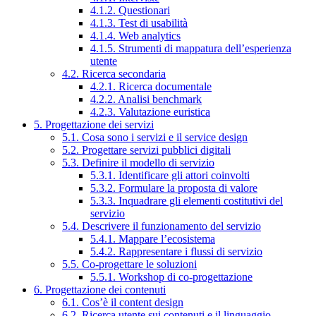
4.1.2. Questionari
4.1.3. Test di usabilità
4.1.4. Web analytics
4.1.5. Strumenti di mappatura dell’esperienza
utente
4.2. Ricerca secondaria
4.2.1. Ricerca documentale
4.2.2. Analisi benchmark
4.2.3. Valutazione euristica
5. Progettazione dei servizi
5.1. Cosa sono i servizi e il service design
5.2. Progettare servizi pubblici digitali
5.3. Definire il modello di servizio
5.3.1. Identificare gli attori coinvolti
5.3.2. Formulare la proposta di valore
5.3.3. Inquadrare gli elementi costitutivi del
servizio
5.4. Descrivere il funzionamento del servizio
5.4.1. Mappare l’ecosistema
5.4.2. Rappresentare i flussi di servizio
5.5. Co-progettare le soluzioni
5.5.1. Workshop di co-progettazione
6. Progettazione dei contenuti
6.1. Cos’è il content design
6.2. Ricerca utente sui contenuti e il linguaggio