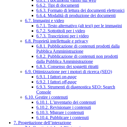
6.6.1. I documenti vanno sul web
6.6.2. Tipi di documenti
6.6.3. Formato di lettura dei documenti elettronici
6.6.4. Modalità di produzione dei documenti
6.7. Immagini e video
6.7.1. Testo alternativo (alt text) per le immagini
6.7.2. Sottotitoli per i video
6.7.3. Trascrizioni per i video
6.8. Proprietà intellettuale e privacy
6.8.1. Pubblicazione di contenuti prodotti dalla
Pubblica Amministrazione
6.8.2. Pubblicazione di contenuti non prodotti
dalla Pubblica Amministrazione
6.8.3. Consenso dei soggetti ritratti
6.9. Ottimizzazione per i motori di ricerca (SEO)
6.9.1. I fattori
on-page
6.9.2. I fattori
off-page
6.9.3. Strumenti di diagnostica SEO: Search
Console
6.10. Gestire i contenuti
6.10.1. L’inventario dei contenuti
6.10.2. Revisionare i contenuti
6.10.3. Migrare i contenuti
6.10.4. Pubblicare i contenuti
7. Progettazione dell’interazione