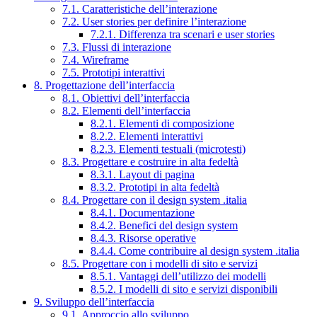
7.1. Caratteristiche dell’interazione
7.2. User stories per definire l’interazione
7.2.1. Differenza tra scenari e user stories
7.3. Flussi di interazione
7.4. Wireframe
7.5. Prototipi interattivi
8. Progettazione dell’interfaccia
8.1. Obiettivi dell’interfaccia
8.2. Elementi dell’interfaccia
8.2.1. Elementi di composizione
8.2.2. Elementi interattivi
8.2.3. Elementi testuali (microtesti)
8.3. Progettare e costruire in alta fedeltà
8.3.1. Layout di pagina
8.3.2. Prototipi in alta fedeltà
8.4. Progettare con il design system .italia
8.4.1. Documentazione
8.4.2. Benefici del design system
8.4.3. Risorse operative
8.4.4. Come contribuire al design system .italia
8.5. Progettare con i modelli di sito e servizi
8.5.1. Vantaggi dell’utilizzo dei modelli
8.5.2. I modelli di sito e servizi disponibili
9. Sviluppo dell’interfaccia
9.1. Approccio allo sviluppo