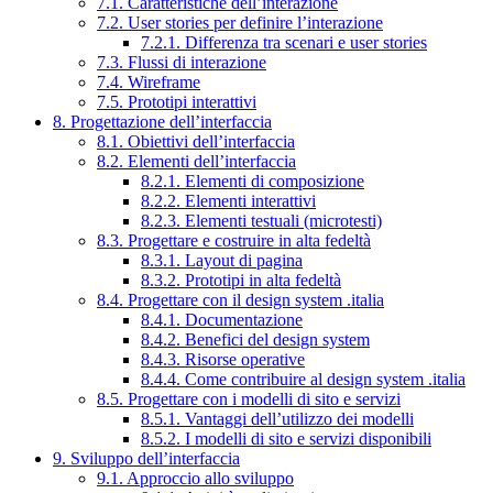
7.1. Caratteristiche dell’interazione
7.2. User stories per definire l’interazione
7.2.1. Differenza tra scenari e user stories
7.3. Flussi di interazione
7.4. Wireframe
7.5. Prototipi interattivi
8. Progettazione dell’interfaccia
8.1. Obiettivi dell’interfaccia
8.2. Elementi dell’interfaccia
8.2.1. Elementi di composizione
8.2.2. Elementi interattivi
8.2.3. Elementi testuali (microtesti)
8.3. Progettare e costruire in alta fedeltà
8.3.1. Layout di pagina
8.3.2. Prototipi in alta fedeltà
8.4. Progettare con il design system .italia
8.4.1. Documentazione
8.4.2. Benefici del design system
8.4.3. Risorse operative
8.4.4. Come contribuire al design system .italia
8.5. Progettare con i modelli di sito e servizi
8.5.1. Vantaggi dell’utilizzo dei modelli
8.5.2. I modelli di sito e servizi disponibili
9. Sviluppo dell’interfaccia
9.1. Approccio allo sviluppo