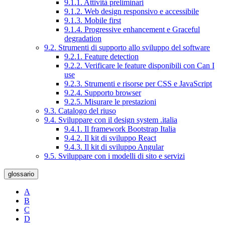
9.1.1. Attività preliminari
9.1.2. Web design responsivo e accessibile
9.1.3. Mobile first
9.1.4. Progressive enhancement e Graceful
degradation
9.2. Strumenti di supporto allo sviluppo del software
9.2.1. Feature detection
9.2.2. Verificare le feature disponibili con Can I
use
9.2.3. Strumenti e risorse per CSS e JavaScript
9.2.4. Supporto browser
9.2.5. Misurare le prestazioni
9.3. Catalogo del riuso
9.4. Sviluppare con il design system .italia
9.4.1. Il framework Bootstrap Italia
9.4.2. Il kit di sviluppo React
9.4.3. Il kit di sviluppo Angular
9.5. Sviluppare con i modelli di sito e servizi
glossario
A
B
C
D