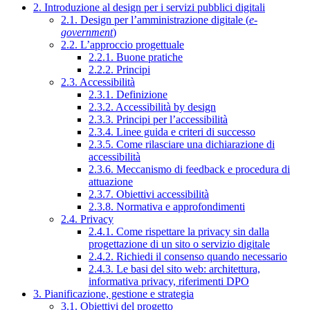
2. Introduzione al design per i servizi pubblici digitali
2.1. Design per l’amministrazione digitale (
e-
government
)
2.2. L’approccio progettuale
2.2.1. Buone pratiche
2.2.2. Principi
2.3. Accessibilità
2.3.1. Definizione
2.3.2. Accessibilità by design
2.3.3. Principi per l’accessibilità
2.3.4. Linee guida e criteri di successo
2.3.5. Come rilasciare una dichiarazione di
accessibilità
2.3.6. Meccanismo di feedback e procedura di
attuazione
2.3.7. Obiettivi accessibilità
2.3.8. Normativa e approfondimenti
2.4. Privacy
2.4.1. Come rispettare la privacy sin dalla
progettazione di un sito o servizio digitale
2.4.2. Richiedi il consenso quando necessario
2.4.3. Le basi del sito web: architettura,
informativa privacy, riferimenti DPO
3. Pianificazione, gestione e strategia
3.1. Obiettivi del progetto