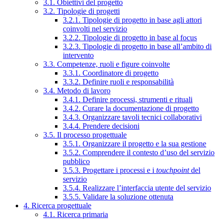
3.1. Obiettivi del progetto
3.2. Tipologie di progetti
3.2.1. Tipologie di progetto in base agli attori
coinvolti nel servizio
3.2.2. Tipologie di progetto in base al focus
3.2.3. Tipologie di progetto in base all’ambito di
intervento
3.3. Competenze, ruoli e figure coinvolte
3.3.1. Coordinatore di progetto
3.3.2. Definire ruoli e responsabilità
3.4. Metodo di lavoro
3.4.1. Definire processi, strumenti e rituali
3.4.2. Curare la documentazione di progetto
3.4.3. Organizzare tavoli tecnici collaborativi
3.4.4. Prendere decisioni
3.5. Il processo progettuale
3.5.1. Organizzare il progetto e la sua gestione
3.5.2. Comprendere il contesto d’uso del servizio
pubblico
3.5.3. Progettare i processi e i
touchpoint
del
servizio
3.5.4. Realizzare l’interfaccia utente del servizio
3.5.5. Validare la soluzione ottenuta
4. Ricerca progettuale
4.1. Ricerca primaria