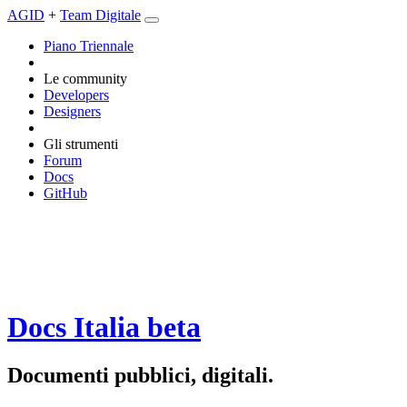
AGID
+
Team Digitale
Piano Triennale
Le community
Developers
Designers
Gli strumenti
Forum
Docs
GitHub
Docs Italia
beta
Documenti pubblici, digitali.