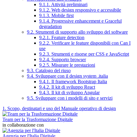
9.1.1. Attività preliminari
9.1.2. Web design responsivo e accessibile
9.1.3. Mobile first
9.1.4. Progressive enhancement e Graceful
degradation
9.2. Strumenti di supporto allo sviluppo del software
9.2.1. Feature detection
9.2.2. Verificare le feature disponibili con Can I
use
9.2.3. Strumenti e risorse per CSS e JavaScript
9.2.4. Supporto browser
9.2.5. Misurare le prestazioni
9.3. Catalogo del riuso
9.4. Sviluppare con il design system .italia
9.4.1. Il framework Bootstrap Italia
9.4.2. Il kit di sviluppo React
9.4.3. Il kit di sviluppo Angular
9.5. Sviluppare con i modelli di sito e servizi
1. Scopo, destinatari e uso del Manuale operativo di design
Team per la Trasformazione Digitale
in collaborazione con
Agenzia per l'Italia Digitale