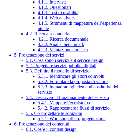
4.1.1. Interviste
4.1.2. Questionari
4.1.3. Test di usabilità
4.1.4. Web analytics
4.1.5. Strumenti di mappatura dell’esperienza
utente
4.2. Ricerca secondaria
4.2.1. Ricerca documentale
4.2.2. Analisi benchmark
4.2.3. Valutazione euristica
5. Progettazione dei servizi
5.1. Cosa sono i servizi e il service design
5.2. Progettare servizi pubblici digitali
5.3. Definire il modello di servizio
5.3.1. Identificare gli attori coinvolti
5.3.2. Formulare la proposta di valore
5.3.3. Inquadrare gli elementi costitutivi del
servizio
5.4. Descrivere il funzionamento del servizio
5.4.1. Mappare l’ecosistema
5.4.2. Rappresentare i flussi di servizio
5.5. Co-progettare le soluzioni
5.5.1. Workshop di co-progettazione
6. Progettazione dei contenuti
6.1. Cos’è il content design