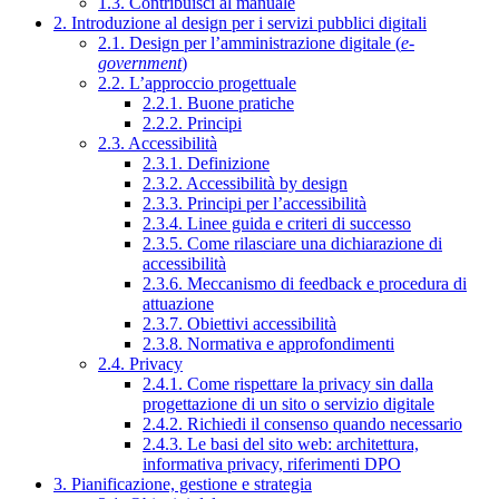
1.3. Contribuisci al manuale
2. Introduzione al design per i servizi pubblici digitali
2.1. Design per l’amministrazione digitale (
e-
government
)
2.2. L’approccio progettuale
2.2.1. Buone pratiche
2.2.2. Principi
2.3. Accessibilità
2.3.1. Definizione
2.3.2. Accessibilità by design
2.3.3. Principi per l’accessibilità
2.3.4. Linee guida e criteri di successo
2.3.5. Come rilasciare una dichiarazione di
accessibilità
2.3.6. Meccanismo di feedback e procedura di
attuazione
2.3.7. Obiettivi accessibilità
2.3.8. Normativa e approfondimenti
2.4. Privacy
2.4.1. Come rispettare la privacy sin dalla
progettazione di un sito o servizio digitale
2.4.2. Richiedi il consenso quando necessario
2.4.3. Le basi del sito web: architettura,
informativa privacy, riferimenti DPO
3. Pianificazione, gestione e strategia