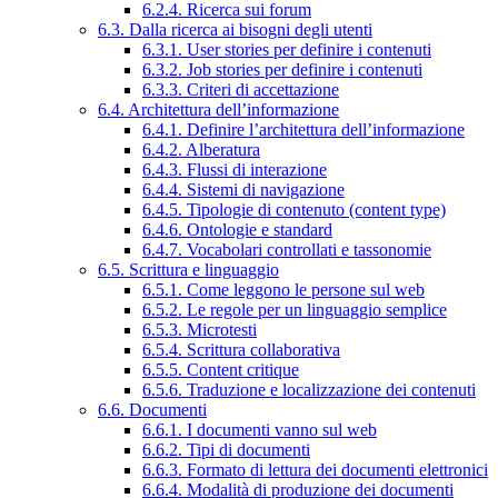
6.2.4. Ricerca sui forum
6.3. Dalla ricerca ai bisogni degli utenti
6.3.1. User stories per definire i contenuti
6.3.2. Job stories per definire i contenuti
6.3.3. Criteri di accettazione
6.4. Architettura dell’informazione
6.4.1. Definire l’architettura dell’informazione
6.4.2. Alberatura
6.4.3. Flussi di interazione
6.4.4. Sistemi di navigazione
6.4.5. Tipologie di contenuto (content type)
6.4.6. Ontologie e standard
6.4.7. Vocabolari controllati e tassonomie
6.5. Scrittura e linguaggio
6.5.1. Come leggono le persone sul web
6.5.2. Le regole per un linguaggio semplice
6.5.3. Microtesti
6.5.4. Scrittura collaborativa
6.5.5. Content critique
6.5.6. Traduzione e localizzazione dei contenuti
6.6. Documenti
6.6.1. I documenti vanno sul web
6.6.2. Tipi di documenti
6.6.3. Formato di lettura dei documenti elettronici
6.6.4. Modalità di produzione dei documenti