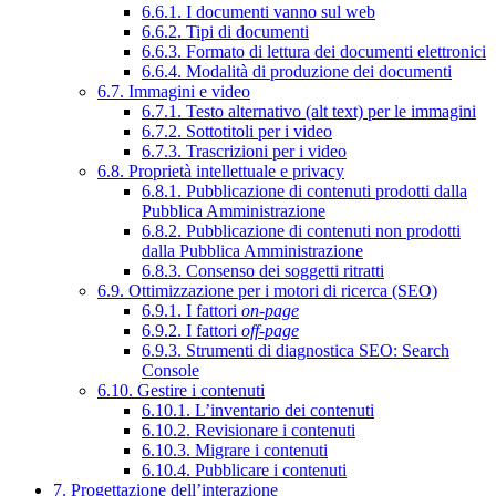
6.6.1. I documenti vanno sul web
6.6.2. Tipi di documenti
6.6.3. Formato di lettura dei documenti elettronici
6.6.4. Modalità di produzione dei documenti
6.7. Immagini e video
6.7.1. Testo alternativo (alt text) per le immagini
6.7.2. Sottotitoli per i video
6.7.3. Trascrizioni per i video
6.8. Proprietà intellettuale e privacy
6.8.1. Pubblicazione di contenuti prodotti dalla
Pubblica Amministrazione
6.8.2. Pubblicazione di contenuti non prodotti
dalla Pubblica Amministrazione
6.8.3. Consenso dei soggetti ritratti
6.9. Ottimizzazione per i motori di ricerca (SEO)
6.9.1. I fattori
on-page
6.9.2. I fattori
off-page
6.9.3. Strumenti di diagnostica SEO: Search
Console
6.10. Gestire i contenuti
6.10.1. L’inventario dei contenuti
6.10.2. Revisionare i contenuti
6.10.3. Migrare i contenuti
6.10.4. Pubblicare i contenuti
7. Progettazione dell’interazione