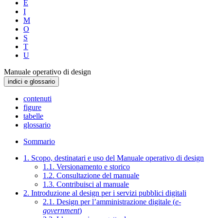
E
I
M
O
S
T
U
Manuale operativo di design
indici e glossario
contenuti
figure
tabelle
glossario
Sommario
1. Scopo, destinatari e uso del Manuale operativo di design
1.1. Versionamento e storico
1.2. Consultazione del manuale
1.3. Contribuisci al manuale
2. Introduzione al design per i servizi pubblici digitali
2.1. Design per l’amministrazione digitale (
e-
government
)