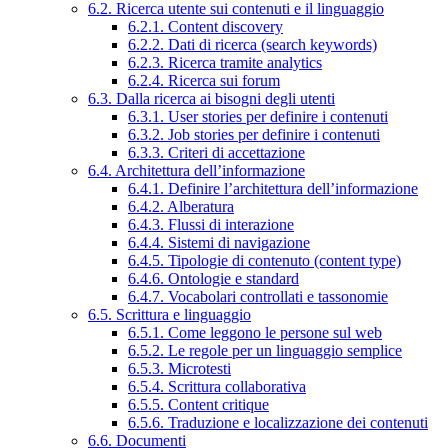
6.2. Ricerca utente sui contenuti e il linguaggio
6.2.1. Content discovery
6.2.2. Dati di ricerca (search keywords)
6.2.3. Ricerca tramite analytics
6.2.4. Ricerca sui forum
6.3. Dalla ricerca ai bisogni degli utenti
6.3.1. User stories per definire i contenuti
6.3.2. Job stories per definire i contenuti
6.3.3. Criteri di accettazione
6.4. Architettura dell’informazione
6.4.1. Definire l’architettura dell’informazione
6.4.2. Alberatura
6.4.3. Flussi di interazione
6.4.4. Sistemi di navigazione
6.4.5. Tipologie di contenuto (content type)
6.4.6. Ontologie e standard
6.4.7. Vocabolari controllati e tassonomie
6.5. Scrittura e linguaggio
6.5.1. Come leggono le persone sul web
6.5.2. Le regole per un linguaggio semplice
6.5.3. Microtesti
6.5.4. Scrittura collaborativa
6.5.5. Content critique
6.5.6. Traduzione e localizzazione dei contenuti
6.6. Documenti