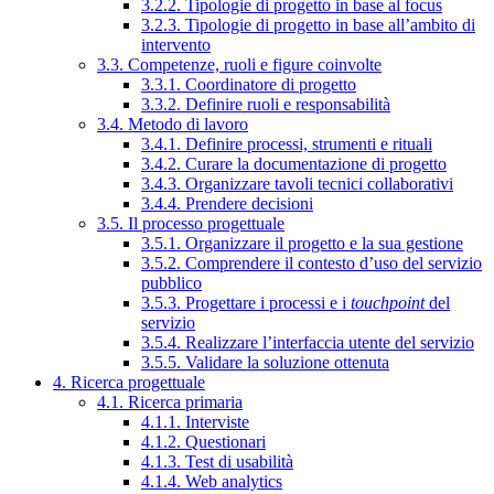
3.2.2. Tipologie di progetto in base al focus
3.2.3. Tipologie di progetto in base all’ambito di
intervento
3.3. Competenze, ruoli e figure coinvolte
3.3.1. Coordinatore di progetto
3.3.2. Definire ruoli e responsabilità
3.4. Metodo di lavoro
3.4.1. Definire processi, strumenti e rituali
3.4.2. Curare la documentazione di progetto
3.4.3. Organizzare tavoli tecnici collaborativi
3.4.4. Prendere decisioni
3.5. Il processo progettuale
3.5.1. Organizzare il progetto e la sua gestione
3.5.2. Comprendere il contesto d’uso del servizio
pubblico
3.5.3. Progettare i processi e i
touchpoint
del
servizio
3.5.4. Realizzare l’interfaccia utente del servizio
3.5.5. Validare la soluzione ottenuta
4. Ricerca progettuale
4.1. Ricerca primaria
4.1.1. Interviste
4.1.2. Questionari
4.1.3. Test di usabilità
4.1.4. Web analytics