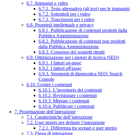
6.7. Immagini e video
6.7.1. Testo alternativo (alt text) per le immagini
6.7.2. Sottotitoli per i video
6.7.3. Trascrizioni per i video
6.8. Proprietà intellettuale e privacy
6.8.1. Pubblicazione di contenuti prodotti dalla
Pubblica Amministrazione
6.8.2. Pubblicazione di contenuti non prodotti
dalla Pubblica Amministrazione
6.8.3. Consenso dei soggetti ritratti
6.9. Ottimizzazione per i motori di ricerca (SEO)
6.9.1. I fattori
on-page
6.9.2. I fattori
off-page
6.9.3. Strumenti di diagnostica SEO: Search
Console
6.10. Gestire i contenuti
6.10.1. L’inventario dei contenuti
6.10.2. Revisionare i contenuti
6.10.3. Migrare i contenuti
6.10.4. Pubblicare i contenuti
7. Progettazione dell’interazione
7.1. Caratteristiche dell’interazione
7.2. User stories per definire l’interazione
7.2.1. Differenza tra scenari e user stories
7.3. Flussi di interazione