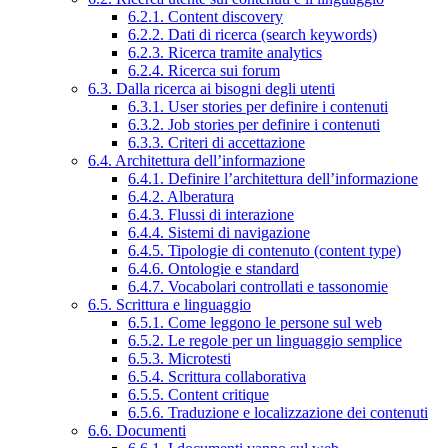
6.2.1. Content discovery
6.2.2. Dati di ricerca (search keywords)
6.2.3. Ricerca tramite analytics
6.2.4. Ricerca sui forum
6.3. Dalla ricerca ai bisogni degli utenti
6.3.1. User stories per definire i contenuti
6.3.2. Job stories per definire i contenuti
6.3.3. Criteri di accettazione
6.4. Architettura dell’informazione
6.4.1. Definire l’architettura dell’informazione
6.4.2. Alberatura
6.4.3. Flussi di interazione
6.4.4. Sistemi di navigazione
6.4.5. Tipologie di contenuto (content type)
6.4.6. Ontologie e standard
6.4.7. Vocabolari controllati e tassonomie
6.5. Scrittura e linguaggio
6.5.1. Come leggono le persone sul web
6.5.2. Le regole per un linguaggio semplice
6.5.3. Microtesti
6.5.4. Scrittura collaborativa
6.5.5. Content critique
6.5.6. Traduzione e localizzazione dei contenuti
6.6. Documenti