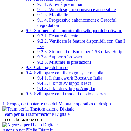
9.1.1. Attività preliminari
9.1.2. Web design responsivo e accessibile
9.1.3. Mobile first
9.1.4. Progressive enhancement e Graceful
degradation
9.2. Strumenti di supporto allo sviluppo del software
9.2.1. Feature detection
9.2.2. Verificare le feature disponibili con Can I
use
9.2.3. Strumenti e risorse per CSS e JavaScript
9.2.4. Supporto browser
9.2.5. Misurare le prestazioni
9.3. Catalogo del riuso
9.4. Sviluppare con il design system .italia
9.4.1. Il framework Bootstrap Italia
9.4.2. Il kit di sviluppo React
9.4.3. Il kit di sviluppo Angular
9.5. Sviluppare con i modelli di sito e servizi
1. Scopo, destinatari e uso del Manuale operativo di design
Team per la Trasformazione Digitale
in collaborazione con
Agenzia per l'Italia Digitale