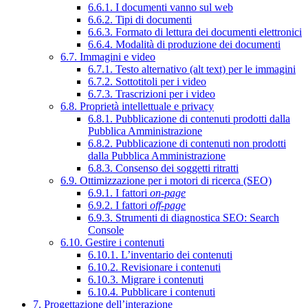
6.6.1. I documenti vanno sul web
6.6.2. Tipi di documenti
6.6.3. Formato di lettura dei documenti elettronici
6.6.4. Modalità di produzione dei documenti
6.7. Immagini e video
6.7.1. Testo alternativo (alt text) per le immagini
6.7.2. Sottotitoli per i video
6.7.3. Trascrizioni per i video
6.8. Proprietà intellettuale e privacy
6.8.1. Pubblicazione di contenuti prodotti dalla
Pubblica Amministrazione
6.8.2. Pubblicazione di contenuti non prodotti
dalla Pubblica Amministrazione
6.8.3. Consenso dei soggetti ritratti
6.9. Ottimizzazione per i motori di ricerca (SEO)
6.9.1. I fattori
on-page
6.9.2. I fattori
off-page
6.9.3. Strumenti di diagnostica SEO: Search
Console
6.10. Gestire i contenuti
6.10.1. L’inventario dei contenuti
6.10.2. Revisionare i contenuti
6.10.3. Migrare i contenuti
6.10.4. Pubblicare i contenuti
7. Progettazione dell’interazione