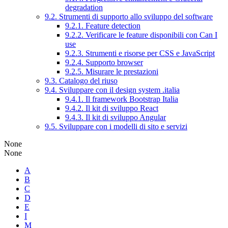
degradation
9.2. Strumenti di supporto allo sviluppo del software
9.2.1. Feature detection
9.2.2. Verificare le feature disponibili con Can I
use
9.2.3. Strumenti e risorse per CSS e JavaScript
9.2.4. Supporto browser
9.2.5. Misurare le prestazioni
9.3. Catalogo del riuso
9.4. Sviluppare con il design system .italia
9.4.1. Il framework Bootstrap Italia
9.4.2. Il kit di sviluppo React
9.4.3. Il kit di sviluppo Angular
9.5. Sviluppare con i modelli di sito e servizi
None
None
A
B
C
D
E
I
M