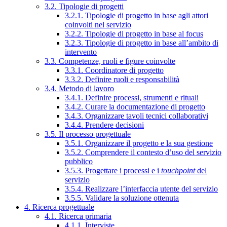
3.2. Tipologie di progetti
3.2.1. Tipologie di progetto in base agli attori
coinvolti nel servizio
3.2.2. Tipologie di progetto in base al focus
3.2.3. Tipologie di progetto in base all’ambito di
intervento
3.3. Competenze, ruoli e figure coinvolte
3.3.1. Coordinatore di progetto
3.3.2. Definire ruoli e responsabilità
3.4. Metodo di lavoro
3.4.1. Definire processi, strumenti e rituali
3.4.2. Curare la documentazione di progetto
3.4.3. Organizzare tavoli tecnici collaborativi
3.4.4. Prendere decisioni
3.5. Il processo progettuale
3.5.1. Organizzare il progetto e la sua gestione
3.5.2. Comprendere il contesto d’uso del servizio
pubblico
3.5.3. Progettare i processi e i
touchpoint
del
servizio
3.5.4. Realizzare l’interfaccia utente del servizio
3.5.5. Validare la soluzione ottenuta
4. Ricerca progettuale
4.1. Ricerca primaria
4.1.1. Interviste