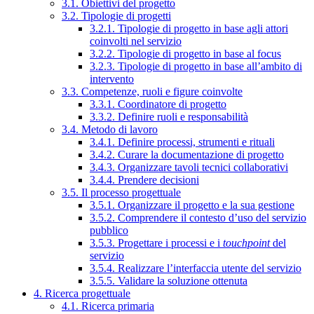
3.1. Obiettivi del progetto
3.2. Tipologie di progetti
3.2.1. Tipologie di progetto in base agli attori
coinvolti nel servizio
3.2.2. Tipologie di progetto in base al focus
3.2.3. Tipologie di progetto in base all’ambito di
intervento
3.3. Competenze, ruoli e figure coinvolte
3.3.1. Coordinatore di progetto
3.3.2. Definire ruoli e responsabilità
3.4. Metodo di lavoro
3.4.1. Definire processi, strumenti e rituali
3.4.2. Curare la documentazione di progetto
3.4.3. Organizzare tavoli tecnici collaborativi
3.4.4. Prendere decisioni
3.5. Il processo progettuale
3.5.1. Organizzare il progetto e la sua gestione
3.5.2. Comprendere il contesto d’uso del servizio
pubblico
3.5.3. Progettare i processi e i
touchpoint
del
servizio
3.5.4. Realizzare l’interfaccia utente del servizio
3.5.5. Validare la soluzione ottenuta
4. Ricerca progettuale
4.1. Ricerca primaria