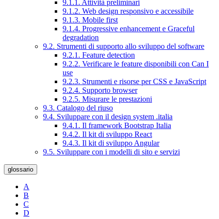
9.1.1. Attività preliminari
9.1.2. Web design responsivo e accessibile
9.1.3. Mobile first
9.1.4. Progressive enhancement e Graceful
degradation
9.2. Strumenti di supporto allo sviluppo del software
9.2.1. Feature detection
9.2.2. Verificare le feature disponibili con Can I
use
9.2.3. Strumenti e risorse per CSS e JavaScript
9.2.4. Supporto browser
9.2.5. Misurare le prestazioni
9.3. Catalogo del riuso
9.4. Sviluppare con il design system .italia
9.4.1. Il framework Bootstrap Italia
9.4.2. Il kit di sviluppo React
9.4.3. Il kit di sviluppo Angular
9.5. Sviluppare con i modelli di sito e servizi
glossario
A
B
C
D