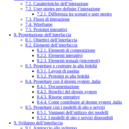
7.1. Caratteristiche dell’interazione
7.2. User stories per definire l’interazione
7.2.1. Differenza tra scenari e user stories
7.3. Flussi di interazione
7.4. Wireframe
7.5. Prototipi interattivi
8. Progettazione dell’interfaccia
8.1. Obiettivi dell’interfaccia
8.2. Elementi dell’interfaccia
8.2.1. Elementi di composizione
8.2.2. Elementi interattivi
8.2.3. Elementi testuali (microtesti)
8.3. Progettare e costruire in alta fedeltà
8.3.1. Layout di pagina
8.3.2. Prototipi in alta fedeltà
8.4. Progettare con il design system .italia
8.4.1. Documentazione
8.4.2. Benefici del design system
8.4.3. Risorse operative
8.4.4. Come contribuire al design system .italia
8.5. Progettare con i modelli di sito e servizi
8.5.1. Vantaggi dell’utilizzo dei modelli
8.5.2. I modelli di sito e servizi disponibili
9. Sviluppo dell’interfaccia
9.1. Approccio allo sviluppo