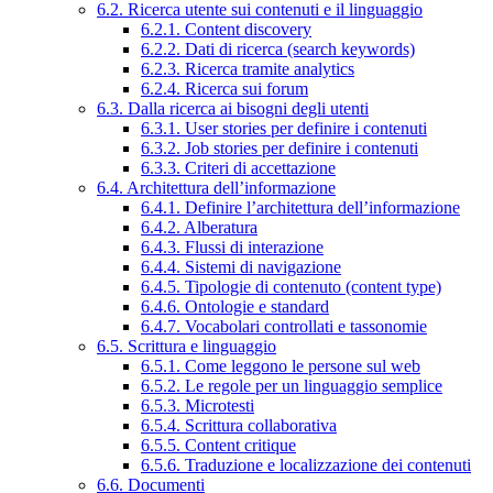
6.2. Ricerca utente sui contenuti e il linguaggio
6.2.1. Content discovery
6.2.2. Dati di ricerca (search keywords)
6.2.3. Ricerca tramite analytics
6.2.4. Ricerca sui forum
6.3. Dalla ricerca ai bisogni degli utenti
6.3.1. User stories per definire i contenuti
6.3.2. Job stories per definire i contenuti
6.3.3. Criteri di accettazione
6.4. Architettura dell’informazione
6.4.1. Definire l’architettura dell’informazione
6.4.2. Alberatura
6.4.3. Flussi di interazione
6.4.4. Sistemi di navigazione
6.4.5. Tipologie di contenuto (content type)
6.4.6. Ontologie e standard
6.4.7. Vocabolari controllati e tassonomie
6.5. Scrittura e linguaggio
6.5.1. Come leggono le persone sul web
6.5.2. Le regole per un linguaggio semplice
6.5.3. Microtesti
6.5.4. Scrittura collaborativa
6.5.5. Content critique
6.5.6. Traduzione e localizzazione dei contenuti
6.6. Documenti