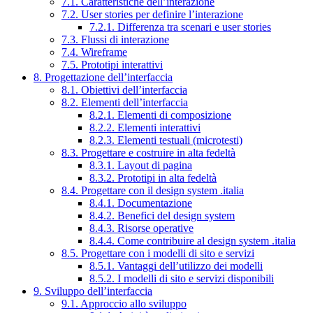
7.1. Caratteristiche dell’interazione
7.2. User stories per definire l’interazione
7.2.1. Differenza tra scenari e user stories
7.3. Flussi di interazione
7.4. Wireframe
7.5. Prototipi interattivi
8. Progettazione dell’interfaccia
8.1. Obiettivi dell’interfaccia
8.2. Elementi dell’interfaccia
8.2.1. Elementi di composizione
8.2.2. Elementi interattivi
8.2.3. Elementi testuali (microtesti)
8.3. Progettare e costruire in alta fedeltà
8.3.1. Layout di pagina
8.3.2. Prototipi in alta fedeltà
8.4. Progettare con il design system .italia
8.4.1. Documentazione
8.4.2. Benefici del design system
8.4.3. Risorse operative
8.4.4. Come contribuire al design system .italia
8.5. Progettare con i modelli di sito e servizi
8.5.1. Vantaggi dell’utilizzo dei modelli
8.5.2. I modelli di sito e servizi disponibili
9. Sviluppo dell’interfaccia
9.1. Approccio allo sviluppo