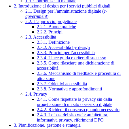
1.3. Contribuisci al manuale
2. Introduzione al design per i servizi pubblici digitali
2.1. Design per l’amministrazione digitale (
e-
government
)
2.2. L’approccio progettuale
2.2.1. Buone pratiche
2.2.2. Principi
2.3. Accessibilità
2.3.1. Definizione
2.3.2. Accessibilità by design
2.3.3. Principi per l’accessibilità
2.3.4. Linee guida e criteri di successo
2.3.5. Come rilasciare una dichiarazione di
accessibilità
2.3.6. Meccanismo di feedback e procedura di
attuazione
2.3.7. Obiettivi accessibilità
2.3.8. Normativa e approfondimenti
2.4. Privacy
2.4.1. Come rispettare la privacy sin dalla
progettazione di un sito o servizio digitale
2.4.2. Richiedi il consenso quando necessario
2.4.3. Le basi del sito web: architettura,
informativa privacy, riferimenti DPO
3. Pianificazione, gestione e strategia