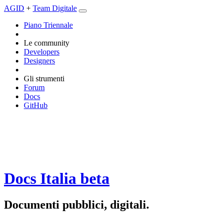
AGID
+
Team Digitale
Piano Triennale
Le community
Developers
Designers
Gli strumenti
Forum
Docs
GitHub
Docs Italia
beta
Documenti pubblici, digitali.