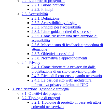
2.2. L’approccio progettuale
2.2.1. Buone pratiche
2.2.2. Principi
2.3. Accessibilità
2.3.1. Definizione
2.3.2. Accessibilità by design
2.3.3. Principi per l’accessibilità
2.3.4. Linee guida e criteri di successo
2.3.5. Come rilasciare una dichiarazione di
accessibilità
2.3.6. Meccanismo di feedback e procedura di
attuazione
2.3.7. Obiettivi accessibilità
2.3.8. Normativa e approfondimenti
2.4. Privacy
2.4.1. Come rispettare la privacy sin dalla
progettazione di un sito o servizio digitale
2.4.2. Richiedi il consenso quando necessario
2.4.3. Le basi del sito web: architettura,
informativa privacy, riferimenti DPO
3. Pianificazione, gestione e strategia
3.1. Obiettivi del progetto
3.2. Tipologie di progetti
3.2.1. Tipologie di progetto in base agli attori
coinvolti nel servizio