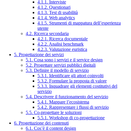
4.1.1. Interviste
4.1.2. Questionari
4.1.3. Test di usabilità
4.1.4. Web analytics
4.1.5. Strumenti di mappatura dell’esperienza
utente
4.2. Ricerca secondaria
4.2.1. Ricerca documentale
4.2.2. Analisi benchmark
4.2.3. Valutazione euristica
5. Progettazione dei servizi
5.1. Cosa sono i servizi e il service design
5.2. Progettare servizi pubblici digitali
5.3. Definire il modello di servizio
5.3.1. Identificare gli attori coinvolti
5.3.2. Formulare la proposta di valore
5.3.3. Inquadrare gli elementi costitutivi del
servizio
5.4. Descrivere il funzionamento del servizio
5.4.1. Mappare l’ecosistema
5.4.2. Rappresentare i flussi di servizio
5.5. Co-progettare le soluzioni
5.5.1. Workshop di co-progettazione
6. Progettazione dei contenuti
6.1. Cos’è il content design