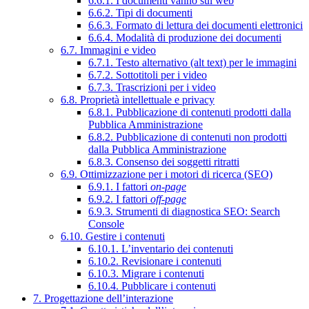
6.6.1. I documenti vanno sul web
6.6.2. Tipi di documenti
6.6.3. Formato di lettura dei documenti elettronici
6.6.4. Modalità di produzione dei documenti
6.7. Immagini e video
6.7.1. Testo alternativo (alt text) per le immagini
6.7.2. Sottotitoli per i video
6.7.3. Trascrizioni per i video
6.8. Proprietà intellettuale e privacy
6.8.1. Pubblicazione di contenuti prodotti dalla
Pubblica Amministrazione
6.8.2. Pubblicazione di contenuti non prodotti
dalla Pubblica Amministrazione
6.8.3. Consenso dei soggetti ritratti
6.9. Ottimizzazione per i motori di ricerca (SEO)
6.9.1. I fattori
on-page
6.9.2. I fattori
off-page
6.9.3. Strumenti di diagnostica SEO: Search
Console
6.10. Gestire i contenuti
6.10.1. L’inventario dei contenuti
6.10.2. Revisionare i contenuti
6.10.3. Migrare i contenuti
6.10.4. Pubblicare i contenuti
7. Progettazione dell’interazione