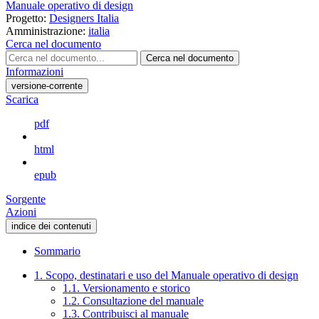
Manuale operativo di design
Progetto:
Designers Italia
Amministrazione:
italia
Cerca nel documento
Cerca nel documento
Informazioni
versione-corrente
Scarica
pdf
html
epub
Sorgente
Azioni
indice dei contenuti
Sommario
1. Scopo, destinatari e uso del Manuale operativo di design
1.1. Versionamento e storico
1.2. Consultazione del manuale
1.3. Contribuisci al manuale