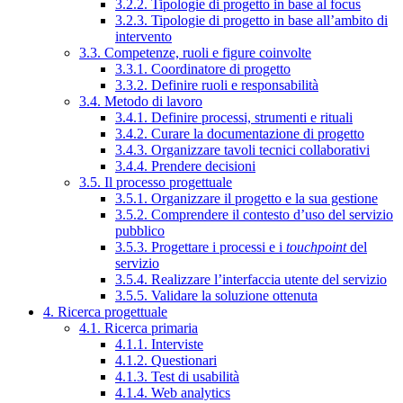
3.2.2. Tipologie di progetto in base al focus
3.2.3. Tipologie di progetto in base all’ambito di
intervento
3.3. Competenze, ruoli e figure coinvolte
3.3.1. Coordinatore di progetto
3.3.2. Definire ruoli e responsabilità
3.4. Metodo di lavoro
3.4.1. Definire processi, strumenti e rituali
3.4.2. Curare la documentazione di progetto
3.4.3. Organizzare tavoli tecnici collaborativi
3.4.4. Prendere decisioni
3.5. Il processo progettuale
3.5.1. Organizzare il progetto e la sua gestione
3.5.2. Comprendere il contesto d’uso del servizio
pubblico
3.5.3. Progettare i processi e i
touchpoint
del
servizio
3.5.4. Realizzare l’interfaccia utente del servizio
3.5.5. Validare la soluzione ottenuta
4. Ricerca progettuale
4.1. Ricerca primaria
4.1.1. Interviste
4.1.2. Questionari
4.1.3. Test di usabilità
4.1.4. Web analytics