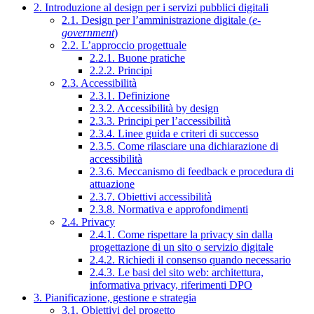
2. Introduzione al design per i servizi pubblici digitali
2.1. Design per l’amministrazione digitale (
e-
government
)
2.2. L’approccio progettuale
2.2.1. Buone pratiche
2.2.2. Principi
2.3. Accessibilità
2.3.1. Definizione
2.3.2. Accessibilità by design
2.3.3. Principi per l’accessibilità
2.3.4. Linee guida e criteri di successo
2.3.5. Come rilasciare una dichiarazione di
accessibilità
2.3.6. Meccanismo di feedback e procedura di
attuazione
2.3.7. Obiettivi accessibilità
2.3.8. Normativa e approfondimenti
2.4. Privacy
2.4.1. Come rispettare la privacy sin dalla
progettazione di un sito o servizio digitale
2.4.2. Richiedi il consenso quando necessario
2.4.3. Le basi del sito web: architettura,
informativa privacy, riferimenti DPO
3. Pianificazione, gestione e strategia
3.1. Obiettivi del progetto