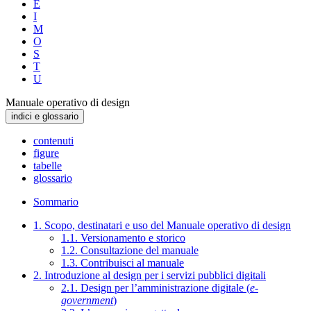
E
I
M
O
S
T
U
Manuale operativo di design
indici e glossario
contenuti
figure
tabelle
glossario
Sommario
1. Scopo, destinatari e uso del Manuale operativo di design
1.1. Versionamento e storico
1.2. Consultazione del manuale
1.3. Contribuisci al manuale
2. Introduzione al design per i servizi pubblici digitali
2.1. Design per l’amministrazione digitale (
e-
government
)