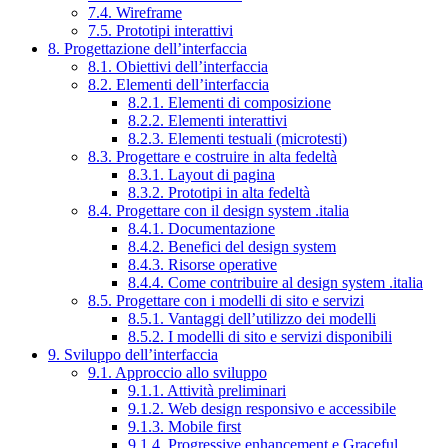
7.4. Wireframe
7.5. Prototipi interattivi
8. Progettazione dell’interfaccia
8.1. Obiettivi dell’interfaccia
8.2. Elementi dell’interfaccia
8.2.1. Elementi di composizione
8.2.2. Elementi interattivi
8.2.3. Elementi testuali (microtesti)
8.3. Progettare e costruire in alta fedeltà
8.3.1. Layout di pagina
8.3.2. Prototipi in alta fedeltà
8.4. Progettare con il design system .italia
8.4.1. Documentazione
8.4.2. Benefici del design system
8.4.3. Risorse operative
8.4.4. Come contribuire al design system .italia
8.5. Progettare con i modelli di sito e servizi
8.5.1. Vantaggi dell’utilizzo dei modelli
8.5.2. I modelli di sito e servizi disponibili
9. Sviluppo dell’interfaccia
9.1. Approccio allo sviluppo
9.1.1. Attività preliminari
9.1.2. Web design responsivo e accessibile
9.1.3. Mobile first
9.1.4. Progressive enhancement e Graceful