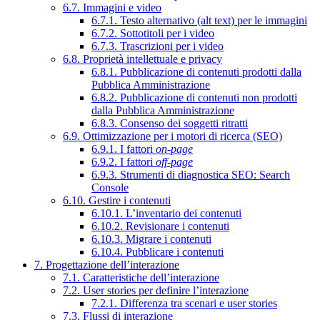
6.7. Immagini e video
6.7.1. Testo alternativo (alt text) per le immagini
6.7.2. Sottotitoli per i video
6.7.3. Trascrizioni per i video
6.8. Proprietà intellettuale e privacy
6.8.1. Pubblicazione di contenuti prodotti dalla
Pubblica Amministrazione
6.8.2. Pubblicazione di contenuti non prodotti
dalla Pubblica Amministrazione
6.8.3. Consenso dei soggetti ritratti
6.9. Ottimizzazione per i motori di ricerca (SEO)
6.9.1. I fattori
on-page
6.9.2. I fattori
off-page
6.9.3. Strumenti di diagnostica SEO: Search
Console
6.10. Gestire i contenuti
6.10.1. L’inventario dei contenuti
6.10.2. Revisionare i contenuti
6.10.3. Migrare i contenuti
6.10.4. Pubblicare i contenuti
7. Progettazione dell’interazione
7.1. Caratteristiche dell’interazione
7.2. User stories per definire l’interazione
7.2.1. Differenza tra scenari e user stories
7.3. Flussi di interazione