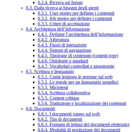
6.2.4. Ricerca sui forum
6.3. Dalla ricerca ai bisogni degli utenti
6.3.1. User stories per definire i contenuti
6.3.2. Job stories per definire i contenuti
6.3.3. Criteri di accettazione
6.4. Architettura dell’informazione
6.4.1. Definire l’architettura dell’informazione
6.4.2. Alberatura
6.4.3. Flussi di interazione
6.4.4. Sistemi di navigazione
6.4.5. Tipologie di contenuto (content type)
6.4.6. Ontologie e standard
6.4.7. Vocabolari controllati e tassonomie
6.5. Scrittura e linguaggio
6.5.1. Come leggono le persone sul web
6.5.2. Le regole per un linguaggio semplice
6.5.3. Microtesti
6.5.4. Scrittura collaborativa
6.5.5. Content critique
6.5.6. Traduzione e localizzazione dei contenuti
6.6. Documenti
6.6.1. I documenti vanno sul web
6.6.2. Tipi di documenti
6.6.3. Formato di lettura dei documenti elettronici
6.6.4. Modalità di produzione dei documenti