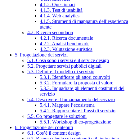
4.1.2. Questionari
4.1.3. Test di usabilità
4.1.4. Web analytics
4.1.5. Strumenti di mappatura dell’esperienza
utente
4.2. Ricerca secondaria
4.2.1. Ricerca documentale
4.2.2. Analisi benchmark
4.2.3. Valutazione euristica
5. Progettazione dei servizi
5.1. Cosa sono i servizi e il service design
5.2. Progettare servizi pubblici digitali
5.3. Definire il modello di servizio
5.3.1. Identificare gli attori coinvolti
5.3.2. Formulare la proposta di valore
5.3.3. Inquadrare gli elementi costitutivi del
servizio
5.4. Descrivere il funzionamento del servizio
5.4.1. Mappare l’ecosistema
5.4.2. Rappresentare i flussi di servizio
5.5. Co-progettare le soluzioni
5.5.1. Workshop di co-progettazione
6. Progettazione dei contenuti
6.1. Cos’è il content design
6.2. Ricerca utente sui contenuti e il linguaggio