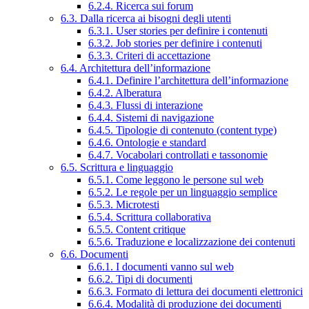
6.2.4. Ricerca sui forum
6.3. Dalla ricerca ai bisogni degli utenti
6.3.1. User stories per definire i contenuti
6.3.2. Job stories per definire i contenuti
6.3.3. Criteri di accettazione
6.4. Architettura dell’informazione
6.4.1. Definire l’architettura dell’informazione
6.4.2. Alberatura
6.4.3. Flussi di interazione
6.4.4. Sistemi di navigazione
6.4.5. Tipologie di contenuto (content type)
6.4.6. Ontologie e standard
6.4.7. Vocabolari controllati e tassonomie
6.5. Scrittura e linguaggio
6.5.1. Come leggono le persone sul web
6.5.2. Le regole per un linguaggio semplice
6.5.3. Microtesti
6.5.4. Scrittura collaborativa
6.5.5. Content critique
6.5.6. Traduzione e localizzazione dei contenuti
6.6. Documenti
6.6.1. I documenti vanno sul web
6.6.2. Tipi di documenti
6.6.3. Formato di lettura dei documenti elettronici
6.6.4. Modalità di produzione dei documenti