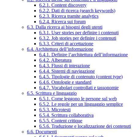
6.2.1. Content discovery
6.2.2. Dati di ricerca (search keywords)
6.2.3. Ricerca tramite analytics
6.2.4. Ricerca sui forum
6.3. Dalla ricerca ai bisogni degli utenti
6.3.1. User stories per definire i contenuti
6.3.2. Job stories per definire i contenuti
6.3.3. Criteri di accettazione
6.4. Architettura dell’informazione
6.4.1. Definire l’architettura dell’informazione
6.4.2. Alberatura
6.4.3. Flussi di interazione
6.4.4. Sistemi di navigazione
6.4.5. Tipologie di contenuto (content type)
6.4.6. Ontologie e standard
6.4.7. Vocabolari controllati e tassonomie
6.5. Scrittura e linguaggio
6.5.1. Come leggono le persone sul web
6.5.2. Le regole per un linguaggio semplice
6.5.3. Microtesti
6.5.4. Scrittura collaborativa
6.5.5. Content critique
6.5.6. Traduzione e localizzazione dei contenuti
6.6. Documenti