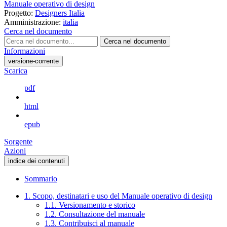
Manuale operativo di design
Progetto:
Designers Italia
Amministrazione:
italia
Cerca nel documento
Cerca nel documento
Informazioni
versione-corrente
Scarica
pdf
html
epub
Sorgente
Azioni
indice dei contenuti
Sommario
1. Scopo, destinatari e uso del Manuale operativo di design
1.1. Versionamento e storico
1.2. Consultazione del manuale
1.3. Contribuisci al manuale