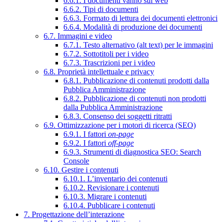
6.6.1. I documenti vanno sul web
6.6.2. Tipi di documenti
6.6.3. Formato di lettura dei documenti elettronici
6.6.4. Modalità di produzione dei documenti
6.7. Immagini e video
6.7.1. Testo alternativo (alt text) per le immagini
6.7.2. Sottotitoli per i video
6.7.3. Trascrizioni per i video
6.8. Proprietà intellettuale e privacy
6.8.1. Pubblicazione di contenuti prodotti dalla
Pubblica Amministrazione
6.8.2. Pubblicazione di contenuti non prodotti
dalla Pubblica Amministrazione
6.8.3. Consenso dei soggetti ritratti
6.9. Ottimizzazione per i motori di ricerca (SEO)
6.9.1. I fattori
on-page
6.9.2. I fattori
off-page
6.9.3. Strumenti di diagnostica SEO: Search
Console
6.10. Gestire i contenuti
6.10.1. L’inventario dei contenuti
6.10.2. Revisionare i contenuti
6.10.3. Migrare i contenuti
6.10.4. Pubblicare i contenuti
7. Progettazione dell’interazione