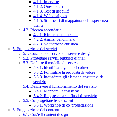
4.1.1. Interviste
4.1.2. Questionari
4.1.3. Test di usabilità
4.1.4. Web analytics
4.1.5. Strumenti di mappatura dell’esperienza
utente
4.2. Ricerca secondaria
4.2.1. Ricerca documentale
4.2.2. Analisi benchmark
4.2.3. Valutazione euristica
5. Progettazione dei servizi
5.1. Cosa sono i servizi e il service design
5.2. Progettare servizi pubblici digitali
5.3. Definire il modello di servizio
5.3.1. Identificare gli attori coinvolti
5.3.2. Formulare la proposta di valore
5.3.3. Inquadrare gli elementi costitutivi del
servizio
5.4. Descrivere il funzionamento del servizio
5.4.1. Mappare l’ecosistema
5.4.2. Rappresentare i flussi di servizio
5.5. Co-progettare le soluzioni
5.5.1. Workshop di co-progettazione
6. Progettazione dei contenuti
6.1. Cos’è il content design