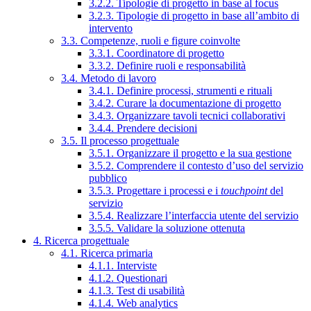
3.2.2. Tipologie di progetto in base al focus
3.2.3. Tipologie di progetto in base all’ambito di
intervento
3.3. Competenze, ruoli e figure coinvolte
3.3.1. Coordinatore di progetto
3.3.2. Definire ruoli e responsabilità
3.4. Metodo di lavoro
3.4.1. Definire processi, strumenti e rituali
3.4.2. Curare la documentazione di progetto
3.4.3. Organizzare tavoli tecnici collaborativi
3.4.4. Prendere decisioni
3.5. Il processo progettuale
3.5.1. Organizzare il progetto e la sua gestione
3.5.2. Comprendere il contesto d’uso del servizio
pubblico
3.5.3. Progettare i processi e i
touchpoint
del
servizio
3.5.4. Realizzare l’interfaccia utente del servizio
3.5.5. Validare la soluzione ottenuta
4. Ricerca progettuale
4.1. Ricerca primaria
4.1.1. Interviste
4.1.2. Questionari
4.1.3. Test di usabilità
4.1.4. Web analytics