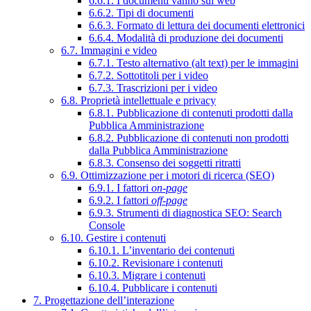
6.6.1. I documenti vanno sul web
6.6.2. Tipi di documenti
6.6.3. Formato di lettura dei documenti elettronici
6.6.4. Modalità di produzione dei documenti
6.7. Immagini e video
6.7.1. Testo alternativo (alt text) per le immagini
6.7.2. Sottotitoli per i video
6.7.3. Trascrizioni per i video
6.8. Proprietà intellettuale e privacy
6.8.1. Pubblicazione di contenuti prodotti dalla
Pubblica Amministrazione
6.8.2. Pubblicazione di contenuti non prodotti
dalla Pubblica Amministrazione
6.8.3. Consenso dei soggetti ritratti
6.9. Ottimizzazione per i motori di ricerca (SEO)
6.9.1. I fattori
on-page
6.9.2. I fattori
off-page
6.9.3. Strumenti di diagnostica SEO: Search
Console
6.10. Gestire i contenuti
6.10.1. L’inventario dei contenuti
6.10.2. Revisionare i contenuti
6.10.3. Migrare i contenuti
6.10.4. Pubblicare i contenuti
7. Progettazione dell’interazione