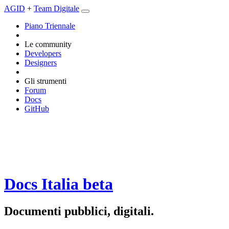
AGID
+
Team Digitale
Piano Triennale
Le community
Developers
Designers
Gli strumenti
Forum
Docs
GitHub
Docs Italia
beta
Documenti pubblici, digitali.