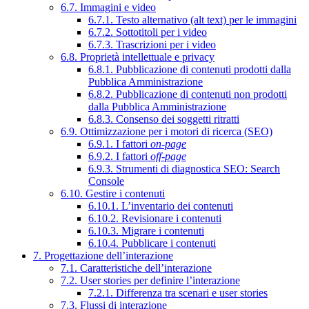
6.7. Immagini e video
6.7.1. Testo alternativo (alt text) per le immagini
6.7.2. Sottotitoli per i video
6.7.3. Trascrizioni per i video
6.8. Proprietà intellettuale e privacy
6.8.1. Pubblicazione di contenuti prodotti dalla
Pubblica Amministrazione
6.8.2. Pubblicazione di contenuti non prodotti
dalla Pubblica Amministrazione
6.8.3. Consenso dei soggetti ritratti
6.9. Ottimizzazione per i motori di ricerca (SEO)
6.9.1. I fattori
on-page
6.9.2. I fattori
off-page
6.9.3. Strumenti di diagnostica SEO: Search
Console
6.10. Gestire i contenuti
6.10.1. L’inventario dei contenuti
6.10.2. Revisionare i contenuti
6.10.3. Migrare i contenuti
6.10.4. Pubblicare i contenuti
7. Progettazione dell’interazione
7.1. Caratteristiche dell’interazione
7.2. User stories per definire l’interazione
7.2.1. Differenza tra scenari e user stories
7.3. Flussi di interazione