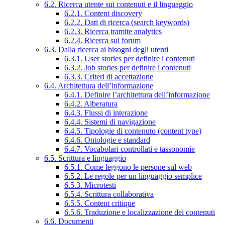
6.2. Ricerca utente sui contenuti e il linguaggio
6.2.1. Content discovery
6.2.2. Dati di ricerca (search keywords)
6.2.3. Ricerca tramite analytics
6.2.4. Ricerca sui forum
6.3. Dalla ricerca ai bisogni degli utenti
6.3.1. User stories per definire i contenuti
6.3.2. Job stories per definire i contenuti
6.3.3. Criteri di accettazione
6.4. Architettura dell’informazione
6.4.1. Definire l’architettura dell’informazione
6.4.2. Alberatura
6.4.3. Flussi di interazione
6.4.4. Sistemi di navigazione
6.4.5. Tipologie di contenuto (content type)
6.4.6. Ontologie e standard
6.4.7. Vocabolari controllati e tassonomie
6.5. Scrittura e linguaggio
6.5.1. Come leggono le persone sul web
6.5.2. Le regole per un linguaggio semplice
6.5.3. Microtesti
6.5.4. Scrittura collaborativa
6.5.5. Content critique
6.5.6. Traduzione e localizzazione dei contenuti
6.6. Documenti