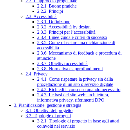
2.2. L’approccio progettuale
2.2.1. Buone pratiche
2.2.2. Principi
2.3. Accessibilità
2.3.1. Definizione
2.3.2. Accessibilità by design
2.3.3. Principi per l’accessibilità
2.3.4. Linee guida e criteri di successo
2.3.5. Come rilasciare una dichiarazione di
accessibilità
2.3.6. Meccanismo di feedback e procedura di
attuazione
2.3.7. Obiettivi accessibilità
2.3.8. Normativa e approfondimenti
2.4. Privacy
2.4.1. Come rispettare la privacy sin dalla
progettazione di un sito o servizio digitale
2.4.2. Richiedi il consenso quando necessario
2.4.3. Le basi del sito web: architettura,
informativa privacy, riferimenti DPO
3. Pianificazione, gestione e strategia
3.1. Obiettivi del progetto
3.2. Tipologie di progetti
3.2.1. Tipologie di progetto in base agli attori
coinvolti nel servizio