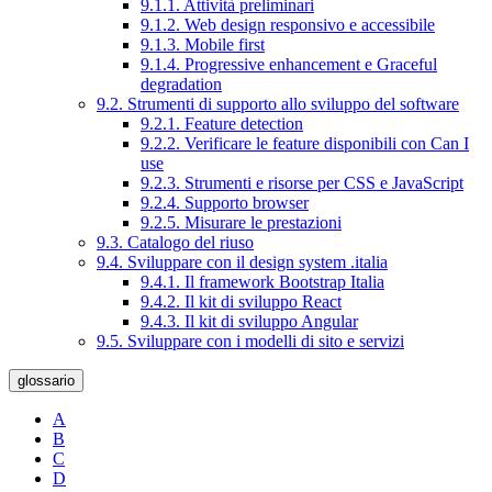
9.1.1. Attività preliminari
9.1.2. Web design responsivo e accessibile
9.1.3. Mobile first
9.1.4. Progressive enhancement e Graceful
degradation
9.2. Strumenti di supporto allo sviluppo del software
9.2.1. Feature detection
9.2.2. Verificare le feature disponibili con Can I
use
9.2.3. Strumenti e risorse per CSS e JavaScript
9.2.4. Supporto browser
9.2.5. Misurare le prestazioni
9.3. Catalogo del riuso
9.4. Sviluppare con il design system .italia
9.4.1. Il framework Bootstrap Italia
9.4.2. Il kit di sviluppo React
9.4.3. Il kit di sviluppo Angular
9.5. Sviluppare con i modelli di sito e servizi
glossario
A
B
C
D