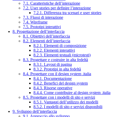
7.1. Caratteristiche dell’interazione
7.2. User stories per definire l’interazione
7.2.1. Differenza tra scenari e user stories
7.3. Flussi di interazione
7.4. Wireframe
7.5. Prototipi interattivi
8. Progettazione dell’interfaccia
8.1. Obiettivi dell’interfaccia
8.2. Elementi dell’interfaccia
8.2.1. Elementi di composizione
8.2.2. Elementi interattivi
8.2.3. Elementi testuali (microtesti)
8.3. Progettare e costruire in alta fedeltà
8.3.1. Layout di pagina
8.3.2. Prototipi in alta fedeltà
8.4. Progettare con il design system .italia
8.4.1. Documentazione
8.4.2. Benefici del design system
8.4.3. Risorse operative
8.4.4. Come contribuire al design system .italia
8.5. Progettare con i modelli di sito e servizi
8.5.1. Vantaggi dell’utilizzo dei modelli
8.5.2. I modelli di sito e servizi disponibili
9. Sviluppo dell’interfaccia
9.1. Approccio allo sviluppo