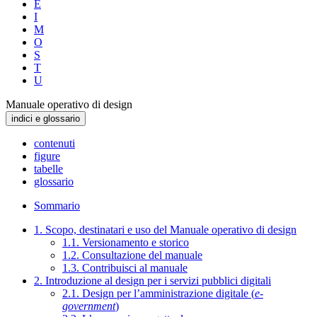
E
I
M
O
S
T
U
Manuale operativo di design
indici e glossario
contenuti
figure
tabelle
glossario
Sommario
1. Scopo, destinatari e uso del Manuale operativo di design
1.1. Versionamento e storico
1.2. Consultazione del manuale
1.3. Contribuisci al manuale
2. Introduzione al design per i servizi pubblici digitali
2.1. Design per l’amministrazione digitale (
e-
government
)