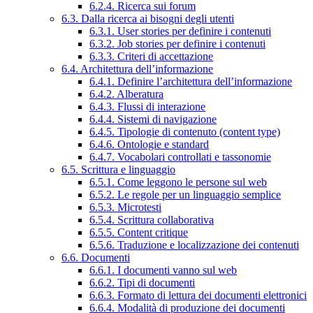
6.2.4. Ricerca sui forum
6.3. Dalla ricerca ai bisogni degli utenti
6.3.1. User stories per definire i contenuti
6.3.2. Job stories per definire i contenuti
6.3.3. Criteri di accettazione
6.4. Architettura dell’informazione
6.4.1. Definire l’architettura dell’informazione
6.4.2. Alberatura
6.4.3. Flussi di interazione
6.4.4. Sistemi di navigazione
6.4.5. Tipologie di contenuto (content type)
6.4.6. Ontologie e standard
6.4.7. Vocabolari controllati e tassonomie
6.5. Scrittura e linguaggio
6.5.1. Come leggono le persone sul web
6.5.2. Le regole per un linguaggio semplice
6.5.3. Microtesti
6.5.4. Scrittura collaborativa
6.5.5. Content critique
6.5.6. Traduzione e localizzazione dei contenuti
6.6. Documenti
6.6.1. I documenti vanno sul web
6.6.2. Tipi di documenti
6.6.3. Formato di lettura dei documenti elettronici
6.6.4. Modalità di produzione dei documenti