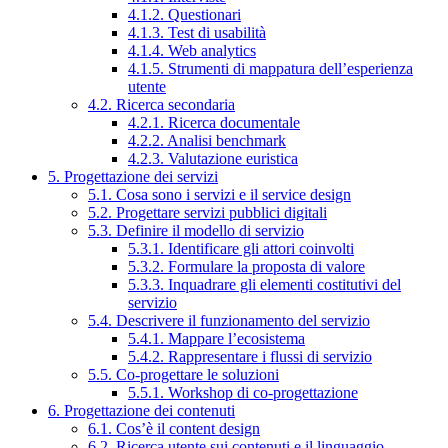
4.1.2. Questionari
4.1.3. Test di usabilità
4.1.4. Web analytics
4.1.5. Strumenti di mappatura dell’esperienza
utente
4.2. Ricerca secondaria
4.2.1. Ricerca documentale
4.2.2. Analisi benchmark
4.2.3. Valutazione euristica
5. Progettazione dei servizi
5.1. Cosa sono i servizi e il service design
5.2. Progettare servizi pubblici digitali
5.3. Definire il modello di servizio
5.3.1. Identificare gli attori coinvolti
5.3.2. Formulare la proposta di valore
5.3.3. Inquadrare gli elementi costitutivi del
servizio
5.4. Descrivere il funzionamento del servizio
5.4.1. Mappare l’ecosistema
5.4.2. Rappresentare i flussi di servizio
5.5. Co-progettare le soluzioni
5.5.1. Workshop di co-progettazione
6. Progettazione dei contenuti
6.1. Cos’è il content design
6.2. Ricerca utente sui contenuti e il linguaggio