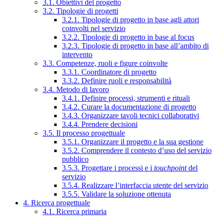
3.1. Obiettivi del progetto
3.2. Tipologie di progetti
3.2.1. Tipologie di progetto in base agli attori
coinvolti nel servizio
3.2.2. Tipologie di progetto in base al focus
3.2.3. Tipologie di progetto in base all’ambito di
intervento
3.3. Competenze, ruoli e figure coinvolte
3.3.1. Coordinatore di progetto
3.3.2. Definire ruoli e responsabilità
3.4. Metodo di lavoro
3.4.1. Definire processi, strumenti e rituali
3.4.2. Curare la documentazione di progetto
3.4.3. Organizzare tavoli tecnici collaborativi
3.4.4. Prendere decisioni
3.5. Il processo progettuale
3.5.1. Organizzare il progetto e la sua gestione
3.5.2. Comprendere il contesto d’uso del servizio
pubblico
3.5.3. Progettare i processi e i
touchpoint
del
servizio
3.5.4. Realizzare l’interfaccia utente del servizio
3.5.5. Validare la soluzione ottenuta
4. Ricerca progettuale
4.1. Ricerca primaria