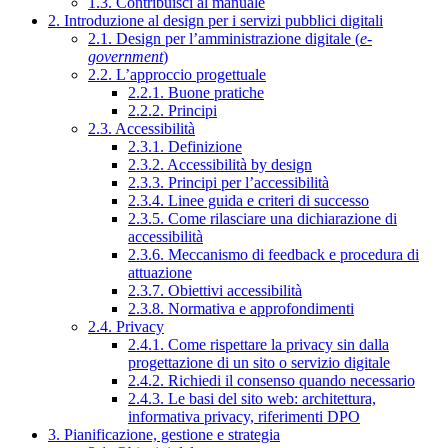
1.3. Contribuisci al manuale
2. Introduzione al design per i servizi pubblici digitali
2.1. Design per l’amministrazione digitale (
e-
government
)
2.2. L’approccio progettuale
2.2.1. Buone pratiche
2.2.2. Principi
2.3. Accessibilità
2.3.1. Definizione
2.3.2. Accessibilità by design
2.3.3. Principi per l’accessibilità
2.3.4. Linee guida e criteri di successo
2.3.5. Come rilasciare una dichiarazione di
accessibilità
2.3.6. Meccanismo di feedback e procedura di
attuazione
2.3.7. Obiettivi accessibilità
2.3.8. Normativa e approfondimenti
2.4. Privacy
2.4.1. Come rispettare la privacy sin dalla
progettazione di un sito o servizio digitale
2.4.2. Richiedi il consenso quando necessario
2.4.3. Le basi del sito web: architettura,
informativa privacy, riferimenti DPO
3. Pianificazione, gestione e strategia