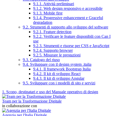
9.1.1. Attività preliminari
9.1.2. Web design responsivo e accessibile
9.1.3. Mobile first
9.1.4. Progressive enhancement e Graceful
degradation
9.2. Strumenti di supporto allo sviluppo del software
9.2.1. Feature detection
9.2.2. Verificare le feature disponibili con Can I
use
9.2.3. Strumenti e risorse per CSS e JavaScript
9.2.4. Supporto browser
9.2.5. Misurare le prestazioni
9.3. Catalogo del riuso
9.4. Sviluppare con il design system .italia
9.4.1. Il framework Bootstrap Italia
9.4.2. Il kit di sviluppo React
9.4.3. Il kit di sviluppo Angular
9.5. Sviluppare con i modelli di sito e servizi
1. Scopo, destinatari e uso del Manuale operativo di design
Team per la Trasformazione Digitale
in collaborazione con
Agenzia per l'Italia Digitale