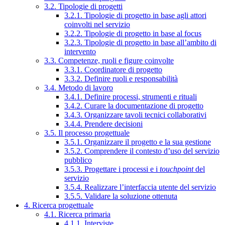
3.2. Tipologie di progetti
3.2.1. Tipologie di progetto in base agli attori
coinvolti nel servizio
3.2.2. Tipologie di progetto in base al focus
3.2.3. Tipologie di progetto in base all’ambito di
intervento
3.3. Competenze, ruoli e figure coinvolte
3.3.1. Coordinatore di progetto
3.3.2. Definire ruoli e responsabilità
3.4. Metodo di lavoro
3.4.1. Definire processi, strumenti e rituali
3.4.2. Curare la documentazione di progetto
3.4.3. Organizzare tavoli tecnici collaborativi
3.4.4. Prendere decisioni
3.5. Il processo progettuale
3.5.1. Organizzare il progetto e la sua gestione
3.5.2. Comprendere il contesto d’uso del servizio
pubblico
3.5.3. Progettare i processi e i
touchpoint
del
servizio
3.5.4. Realizzare l’interfaccia utente del servizio
3.5.5. Validare la soluzione ottenuta
4. Ricerca progettuale
4.1. Ricerca primaria
4.1.1. Interviste