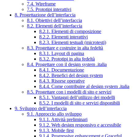
7.4. Wireframe
7.5. Prototipi interattivi
8. Progettazione dell’interfaccia
8.1. Obiettivi dell’interfaccia
8.2. Elementi dell’interfaccia
8.2.1. Elementi di composizione
8.2.2. Elementi interattivi
8.2.3. Elementi testuali (microtesti)
8.3. Progettare e costruire in alta fedeltà
8.3.1. Layout di pagina
8.3.2. Prototipi in alta fedeltà
8.4. Progettare con il design system .italia
8.4.1. Documentazione
8.4.2. Benefici del design system
8.4.3. Risorse operative
8.4.4. Come contribuire al design system .italia
8.5. Progettare con i modelli di sito e servizi
8.5.1. Vantaggi dell’utilizzo dei modelli
8.5.2. I modelli di sito e servizi disponibili
9. Sviluppo dell’interfaccia
9.1. Approccio allo sviluppo
9.1.1. Attività preliminari
9.1.2. Web design responsivo e accessibile
9.1.3. Mobile first
9.1.4. Progressive enhancement e Graceful