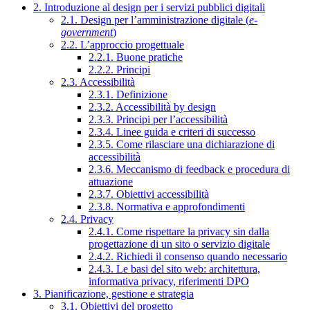
2. Introduzione al design per i servizi pubblici digitali
2.1. Design per l’amministrazione digitale (
e-
government
)
2.2. L’approccio progettuale
2.2.1. Buone pratiche
2.2.2. Principi
2.3. Accessibilità
2.3.1. Definizione
2.3.2. Accessibilità by design
2.3.3. Principi per l’accessibilità
2.3.4. Linee guida e criteri di successo
2.3.5. Come rilasciare una dichiarazione di
accessibilità
2.3.6. Meccanismo di feedback e procedura di
attuazione
2.3.7. Obiettivi accessibilità
2.3.8. Normativa e approfondimenti
2.4. Privacy
2.4.1. Come rispettare la privacy sin dalla
progettazione di un sito o servizio digitale
2.4.2. Richiedi il consenso quando necessario
2.4.3. Le basi del sito web: architettura,
informativa privacy, riferimenti DPO
3. Pianificazione, gestione e strategia
3.1. Obiettivi del progetto