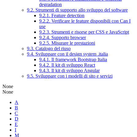
degradation
9.2. Strumenti di supporto allo sviluppo del software
9.2.1. Feature detection
9.2.2. Verificare le feature disponibili con Can I
use
9.2.3. Strumenti e risorse per CSS e JavaScript
9.2.4. Supporto browser
9.2.5. Misurare le prestazioni
9.3. Catalogo del riuso
9.4. Sviluppare con il design system .italia
9.4.1. Il framework Bootstrap Italia
9.4.2. Il kit di sviluppo React
9.4.3. Il kit di sviluppo Angular
9.5. Sviluppare con i modelli di sito e servizi
None
None
A
B
C
D
E
I
M