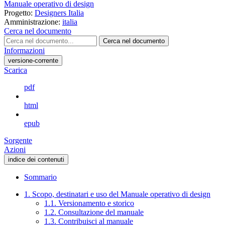
Manuale operativo di design
Progetto:
Designers Italia
Amministrazione:
italia
Cerca nel documento
Cerca nel documento
Informazioni
versione-corrente
Scarica
pdf
html
epub
Sorgente
Azioni
indice dei contenuti
Sommario
1. Scopo, destinatari e uso del Manuale operativo di design
1.1. Versionamento e storico
1.2. Consultazione del manuale
1.3. Contribuisci al manuale