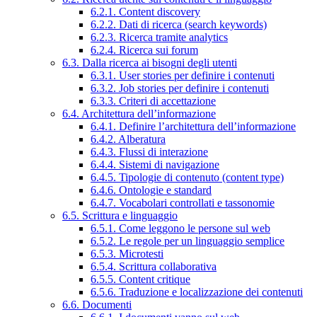
6.2.1. Content discovery
6.2.2. Dati di ricerca (search keywords)
6.2.3. Ricerca tramite analytics
6.2.4. Ricerca sui forum
6.3. Dalla ricerca ai bisogni degli utenti
6.3.1. User stories per definire i contenuti
6.3.2. Job stories per definire i contenuti
6.3.3. Criteri di accettazione
6.4. Architettura dell’informazione
6.4.1. Definire l’architettura dell’informazione
6.4.2. Alberatura
6.4.3. Flussi di interazione
6.4.4. Sistemi di navigazione
6.4.5. Tipologie di contenuto (content type)
6.4.6. Ontologie e standard
6.4.7. Vocabolari controllati e tassonomie
6.5. Scrittura e linguaggio
6.5.1. Come leggono le persone sul web
6.5.2. Le regole per un linguaggio semplice
6.5.3. Microtesti
6.5.4. Scrittura collaborativa
6.5.5. Content critique
6.5.6. Traduzione e localizzazione dei contenuti
6.6. Documenti