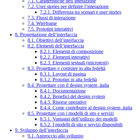
7.1. Caratteristiche dell’interazione
7.2. User stories per definire l’interazione
7.2.1. Differenza tra scenari e user stories
7.3. Flussi di interazione
7.4. Wireframe
7.5. Prototipi interattivi
8. Progettazione dell’interfaccia
8.1. Obiettivi dell’interfaccia
8.2. Elementi dell’interfaccia
8.2.1. Elementi di composizione
8.2.2. Elementi interattivi
8.2.3. Elementi testuali (microtesti)
8.3. Progettare e costruire in alta fedeltà
8.3.1. Layout di pagina
8.3.2. Prototipi in alta fedeltà
8.4. Progettare con il design system .italia
8.4.1. Documentazione
8.4.2. Benefici del design system
8.4.3. Risorse operative
8.4.4. Come contribuire al design system .italia
8.5. Progettare con i modelli di sito e servizi
8.5.1. Vantaggi dell’utilizzo dei modelli
8.5.2. I modelli di sito e servizi disponibili
9. Sviluppo dell’interfaccia
9.1. Approccio allo sviluppo