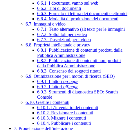
6.6.1. I documenti vanno sul web
6.6.2. Tipi di documenti
6.6.3. Formato di lettura dei documenti elettronici
6.6.4. Modalità di produzione dei documenti
6.7. Immagini e video
6.7.1. Testo alternativo (alt text) per le immagini
6.7.2. Sottotitoli per i video
6.7.3. Trascrizioni per i video
6.8. Proprietà intellettuale e privacy
6.8.1. Pubblicazione di contenuti prodotti dalla
Pubblica Amministrazione
6.8.2. Pubblicazione di contenuti non prodotti
dalla Pubblica Amministrazione
6.8.3. Consenso dei soggetti ritratti
6.9. Ottimizzazione per i motori di ricerca (SEO)
6.9.1. I fattori
on-page
6.9.2. I fattori
off-page
6.9.3. Strumenti di diagnostica SEO: Search
Console
6.10. Gestire i contenuti
6.10.1. L’inventario dei contenuti
6.10.2. Revisionare i contenuti
6.10.3. Migrare i contenuti
6.10.4. Pubblicare i contenuti
7. Progettazione dell’interazione