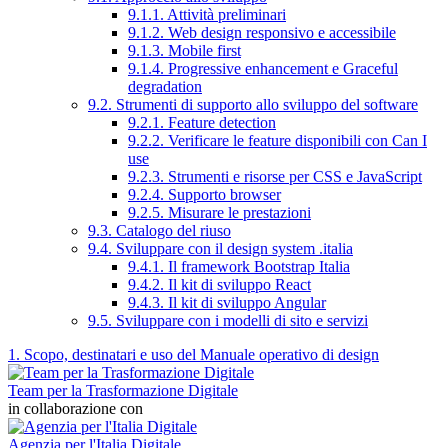
9.1.1. Attività preliminari
9.1.2. Web design responsivo e accessibile
9.1.3. Mobile first
9.1.4. Progressive enhancement e Graceful
degradation
9.2. Strumenti di supporto allo sviluppo del software
9.2.1. Feature detection
9.2.2. Verificare le feature disponibili con Can I
use
9.2.3. Strumenti e risorse per CSS e JavaScript
9.2.4. Supporto browser
9.2.5. Misurare le prestazioni
9.3. Catalogo del riuso
9.4. Sviluppare con il design system .italia
9.4.1. Il framework Bootstrap Italia
9.4.2. Il kit di sviluppo React
9.4.3. Il kit di sviluppo Angular
9.5. Sviluppare con i modelli di sito e servizi
1. Scopo, destinatari e uso del Manuale operativo di design
Team per la Trasformazione Digitale
in collaborazione con
Agenzia per l'Italia Digitale