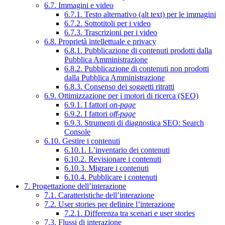
6.7. Immagini e video
6.7.1. Testo alternativo (alt text) per le immagini
6.7.2. Sottotitoli per i video
6.7.3. Trascrizioni per i video
6.8. Proprietà intellettuale e privacy
6.8.1. Pubblicazione di contenuti prodotti dalla
Pubblica Amministrazione
6.8.2. Pubblicazione di contenuti non prodotti
dalla Pubblica Amministrazione
6.8.3. Consenso dei soggetti ritratti
6.9. Ottimizzazione per i motori di ricerca (SEO)
6.9.1. I fattori
on-page
6.9.2. I fattori
off-page
6.9.3. Strumenti di diagnostica SEO: Search
Console
6.10. Gestire i contenuti
6.10.1. L’inventario dei contenuti
6.10.2. Revisionare i contenuti
6.10.3. Migrare i contenuti
6.10.4. Pubblicare i contenuti
7. Progettazione dell’interazione
7.1. Caratteristiche dell’interazione
7.2. User stories per definire l’interazione
7.2.1. Differenza tra scenari e user stories
7.3. Flussi di interazione