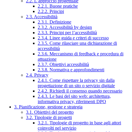
2.2. L’approccio progettuale
2.2.1. Buone pratiche
2.2.2. Principi
2.3. Accessibilità
2.3.1. Definizione
2.3.2. Accessibilità by design
2.3.3. Principi per l’accessibilità
2.3.4. Linee guida e criteri di successo
2.3.5. Come rilasciare una dichiarazione di
accessibilità
2.3.6. Meccanismo di feedback e procedura di
attuazione
2.3.7. Obiettivi accessibilità
2.3.8. Normativa e approfondimenti
2.4. Privacy
2.4.1. Come rispettare la privacy sin dalla
progettazione di un sito o servizio digitale
2.4.2. Richiedi il consenso quando necessario
2.4.3. Le basi del sito web: architettura,
informativa privacy, riferimenti DPO
3. Pianificazione, gestione e strategia
3.1. Obiettivi del progetto
3.2. Tipologie di progetti
3.2.1. Tipologie di progetto in base agli attori
coinvolti nel servizio