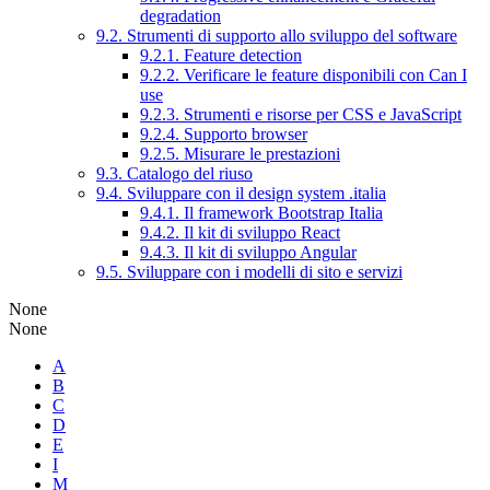
degradation
9.2. Strumenti di supporto allo sviluppo del software
9.2.1. Feature detection
9.2.2. Verificare le feature disponibili con Can I
use
9.2.3. Strumenti e risorse per CSS e JavaScript
9.2.4. Supporto browser
9.2.5. Misurare le prestazioni
9.3. Catalogo del riuso
9.4. Sviluppare con il design system .italia
9.4.1. Il framework Bootstrap Italia
9.4.2. Il kit di sviluppo React
9.4.3. Il kit di sviluppo Angular
9.5. Sviluppare con i modelli di sito e servizi
None
None
A
B
C
D
E
I
M