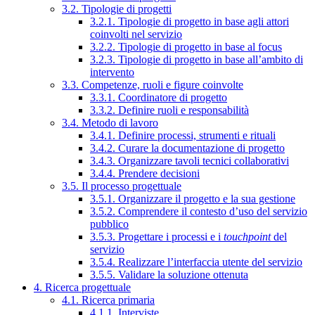
3.2. Tipologie di progetti
3.2.1. Tipologie di progetto in base agli attori
coinvolti nel servizio
3.2.2. Tipologie di progetto in base al focus
3.2.3. Tipologie di progetto in base all’ambito di
intervento
3.3. Competenze, ruoli e figure coinvolte
3.3.1. Coordinatore di progetto
3.3.2. Definire ruoli e responsabilità
3.4. Metodo di lavoro
3.4.1. Definire processi, strumenti e rituali
3.4.2. Curare la documentazione di progetto
3.4.3. Organizzare tavoli tecnici collaborativi
3.4.4. Prendere decisioni
3.5. Il processo progettuale
3.5.1. Organizzare il progetto e la sua gestione
3.5.2. Comprendere il contesto d’uso del servizio
pubblico
3.5.3. Progettare i processi e i
touchpoint
del
servizio
3.5.4. Realizzare l’interfaccia utente del servizio
3.5.5. Validare la soluzione ottenuta
4. Ricerca progettuale
4.1. Ricerca primaria
4.1.1. Interviste