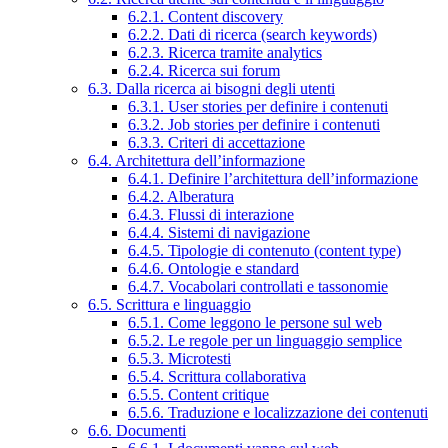
6.2.1. Content discovery
6.2.2. Dati di ricerca (search keywords)
6.2.3. Ricerca tramite analytics
6.2.4. Ricerca sui forum
6.3. Dalla ricerca ai bisogni degli utenti
6.3.1. User stories per definire i contenuti
6.3.2. Job stories per definire i contenuti
6.3.3. Criteri di accettazione
6.4. Architettura dell’informazione
6.4.1. Definire l’architettura dell’informazione
6.4.2. Alberatura
6.4.3. Flussi di interazione
6.4.4. Sistemi di navigazione
6.4.5. Tipologie di contenuto (content type)
6.4.6. Ontologie e standard
6.4.7. Vocabolari controllati e tassonomie
6.5. Scrittura e linguaggio
6.5.1. Come leggono le persone sul web
6.5.2. Le regole per un linguaggio semplice
6.5.3. Microtesti
6.5.4. Scrittura collaborativa
6.5.5. Content critique
6.5.6. Traduzione e localizzazione dei contenuti
6.6. Documenti