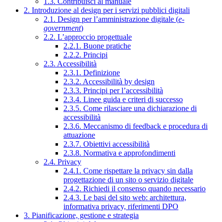
1.3. Contribuisci al manuale
2. Introduzione al design per i servizi pubblici digitali
2.1. Design per l’amministrazione digitale (
e-
government
)
2.2. L’approccio progettuale
2.2.1. Buone pratiche
2.2.2. Principi
2.3. Accessibilità
2.3.1. Definizione
2.3.2. Accessibilità by design
2.3.3. Principi per l’accessibilità
2.3.4. Linee guida e criteri di successo
2.3.5. Come rilasciare una dichiarazione di
accessibilità
2.3.6. Meccanismo di feedback e procedura di
attuazione
2.3.7. Obiettivi accessibilità
2.3.8. Normativa e approfondimenti
2.4. Privacy
2.4.1. Come rispettare la privacy sin dalla
progettazione di un sito o servizio digitale
2.4.2. Richiedi il consenso quando necessario
2.4.3. Le basi del sito web: architettura,
informativa privacy, riferimenti DPO
3. Pianificazione, gestione e strategia