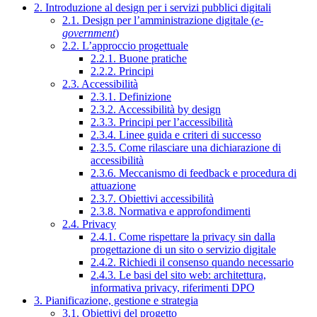
2. Introduzione al design per i servizi pubblici digitali
2.1. Design per l’amministrazione digitale (
e-
government
)
2.2. L’approccio progettuale
2.2.1. Buone pratiche
2.2.2. Principi
2.3. Accessibilità
2.3.1. Definizione
2.3.2. Accessibilità by design
2.3.3. Principi per l’accessibilità
2.3.4. Linee guida e criteri di successo
2.3.5. Come rilasciare una dichiarazione di
accessibilità
2.3.6. Meccanismo di feedback e procedura di
attuazione
2.3.7. Obiettivi accessibilità
2.3.8. Normativa e approfondimenti
2.4. Privacy
2.4.1. Come rispettare la privacy sin dalla
progettazione di un sito o servizio digitale
2.4.2. Richiedi il consenso quando necessario
2.4.3. Le basi del sito web: architettura,
informativa privacy, riferimenti DPO
3. Pianificazione, gestione e strategia
3.1. Obiettivi del progetto