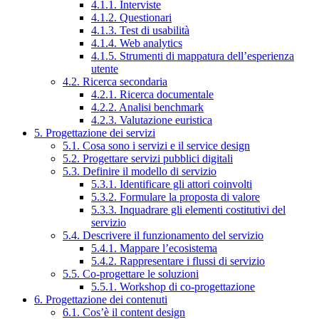
4.1.1. Interviste
4.1.2. Questionari
4.1.3. Test di usabilità
4.1.4. Web analytics
4.1.5. Strumenti di mappatura dell’esperienza
utente
4.2. Ricerca secondaria
4.2.1. Ricerca documentale
4.2.2. Analisi benchmark
4.2.3. Valutazione euristica
5. Progettazione dei servizi
5.1. Cosa sono i servizi e il service design
5.2. Progettare servizi pubblici digitali
5.3. Definire il modello di servizio
5.3.1. Identificare gli attori coinvolti
5.3.2. Formulare la proposta di valore
5.3.3. Inquadrare gli elementi costitutivi del
servizio
5.4. Descrivere il funzionamento del servizio
5.4.1. Mappare l’ecosistema
5.4.2. Rappresentare i flussi di servizio
5.5. Co-progettare le soluzioni
5.5.1. Workshop di co-progettazione
6. Progettazione dei contenuti
6.1. Cos’è il content design