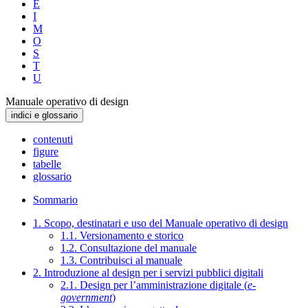
E
I
M
O
S
T
U
Manuale operativo di design
indici e glossario
contenuti
figure
tabelle
glossario
Sommario
1. Scopo, destinatari e uso del Manuale operativo di design
1.1. Versionamento e storico
1.2. Consultazione del manuale
1.3. Contribuisci al manuale
2. Introduzione al design per i servizi pubblici digitali
2.1. Design per l’amministrazione digitale (
e-
government
)