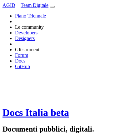
AGID
+
Team Digitale
Piano Triennale
Le community
Developers
Designers
Gli strumenti
Forum
Docs
GitHub
Docs Italia
beta
Documenti pubblici, digitali.