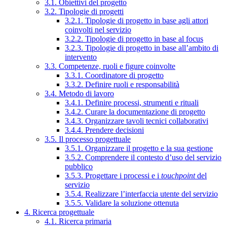
3.1. Obiettivi del progetto
3.2. Tipologie di progetti
3.2.1. Tipologie di progetto in base agli attori
coinvolti nel servizio
3.2.2. Tipologie di progetto in base al focus
3.2.3. Tipologie di progetto in base all’ambito di
intervento
3.3. Competenze, ruoli e figure coinvolte
3.3.1. Coordinatore di progetto
3.3.2. Definire ruoli e responsabilità
3.4. Metodo di lavoro
3.4.1. Definire processi, strumenti e rituali
3.4.2. Curare la documentazione di progetto
3.4.3. Organizzare tavoli tecnici collaborativi
3.4.4. Prendere decisioni
3.5. Il processo progettuale
3.5.1. Organizzare il progetto e la sua gestione
3.5.2. Comprendere il contesto d’uso del servizio
pubblico
3.5.3. Progettare i processi e i
touchpoint
del
servizio
3.5.4. Realizzare l’interfaccia utente del servizio
3.5.5. Validare la soluzione ottenuta
4. Ricerca progettuale
4.1. Ricerca primaria