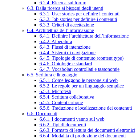
6.2.4. Ricerca sui forum
6.3. Dalla ricerca ai bisogni degli utenti
6.3.1. User stories per definire i contenuti
6.3.2. Job stories per definire i contenuti
6.3.3. Criteri di accettazione
6.4. Architettura dell’informazione
6.4.1. Definire l’architettura dell’informazione
6.4.2. Alberatura
6.4.3. Flussi di interazione
6.4.4. Sistemi di navigazione
6.4.5. Tipologie di contenuto (content type)
6.4.6. Ontologie e standard
6.4.7. Vocabolari controllati e tassonomie
6.5. Scrittura e linguaggio
6.5.1. Come leggono le persone sul web
6.5.2. Le regole per un linguaggio semplice
6.5.3. Microtesti
6.5.4. Scrittura collaborativa
6.5.5. Content critique
6.5.6. Traduzione e localizzazione dei contenuti
6.6. Documenti
6.6.1. I documenti vanno sul web
6.6.2. Tipi di documenti
6.6.3. Formato di lettura dei documenti elettronici
6.6.4. Modalità di produzione dei documenti