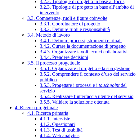
3.2.2. Tipologie di progetto in base al focus
3.2.3. Tipologie di progetto in base all’ambito di
intervento
3.3. Competenze, ruoli e figure coinvolte
3.3.1. Coordinatore di progetto
3.3.2. Definire ruoli e responsabilità
3.4. Metodo di lavoro
3.4.1. Definire processi, strumenti e rituali
3.4.2. Curare la documentazione di progetto
3.4.3. Organizzare tavoli tecnici collaborativi
3.4.4. Prendere decisioni
3.5. Il processo progettuale
3.5.1. Organizzare il progetto e la sua gestione
3.5.2. Comprendere il contesto d’uso del servizio
pubblico
3.5.3. Progettare i processi e i
touchpoint
del
servizio
3.5.4. Realizzare l’interfaccia utente del servizio
3.5.5. Validare la soluzione ottenuta
4. Ricerca progettuale
4.1. Ricerca primaria
4.1.1. Interviste
4.1.2. Questionari
4.1.3. Test di usabilità
4.1.4. Web analytics