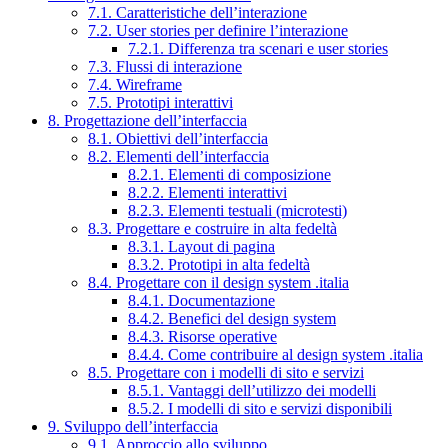
7.1. Caratteristiche dell’interazione
7.2. User stories per definire l’interazione
7.2.1. Differenza tra scenari e user stories
7.3. Flussi di interazione
7.4. Wireframe
7.5. Prototipi interattivi
8. Progettazione dell’interfaccia
8.1. Obiettivi dell’interfaccia
8.2. Elementi dell’interfaccia
8.2.1. Elementi di composizione
8.2.2. Elementi interattivi
8.2.3. Elementi testuali (microtesti)
8.3. Progettare e costruire in alta fedeltà
8.3.1. Layout di pagina
8.3.2. Prototipi in alta fedeltà
8.4. Progettare con il design system .italia
8.4.1. Documentazione
8.4.2. Benefici del design system
8.4.3. Risorse operative
8.4.4. Come contribuire al design system .italia
8.5. Progettare con i modelli di sito e servizi
8.5.1. Vantaggi dell’utilizzo dei modelli
8.5.2. I modelli di sito e servizi disponibili
9. Sviluppo dell’interfaccia
9.1. Approccio allo sviluppo