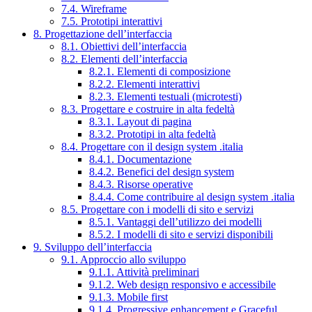
7.4. Wireframe
7.5. Prototipi interattivi
8. Progettazione dell’interfaccia
8.1. Obiettivi dell’interfaccia
8.2. Elementi dell’interfaccia
8.2.1. Elementi di composizione
8.2.2. Elementi interattivi
8.2.3. Elementi testuali (microtesti)
8.3. Progettare e costruire in alta fedeltà
8.3.1. Layout di pagina
8.3.2. Prototipi in alta fedeltà
8.4. Progettare con il design system .italia
8.4.1. Documentazione
8.4.2. Benefici del design system
8.4.3. Risorse operative
8.4.4. Come contribuire al design system .italia
8.5. Progettare con i modelli di sito e servizi
8.5.1. Vantaggi dell’utilizzo dei modelli
8.5.2. I modelli di sito e servizi disponibili
9. Sviluppo dell’interfaccia
9.1. Approccio allo sviluppo
9.1.1. Attività preliminari
9.1.2. Web design responsivo e accessibile
9.1.3. Mobile first
9.1.4. Progressive enhancement e Graceful