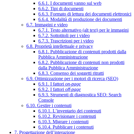
6.6.1. I documenti vanno sul web
6.6.2. Tipi di documenti
6.6.3. Formato di lettura dei documenti elettronici
6.6.4. Modalità di produzione dei documenti
6.7. Immagini e video
6.7.1. Testo alternativo (alt text) per le immagini
6.7.2. Sottotitoli per i video
6.7.3. Trascrizioni per i video
6.8. Proprietà intellettuale e privacy
6.8.1. Pubblicazione di contenuti prodotti dalla
Pubblica Amministrazione
6.8.2. Pubblicazione di contenuti non prodotti
dalla Pubblica Amministrazione
6.8.3. Consenso dei soggetti ritratti
6.9. Ottimizzazione per i motori di ricerca (SEO)
6.9.1. I fattori
on-page
6.9.2. I fattori
off-page
6.9.3. Strumenti di diagnostica SEO: Search
Console
6.10. Gestire i contenuti
6.10.1. L’inventario dei contenuti
6.10.2. Revisionare i contenuti
6.10.3. Migrare i contenuti
6.10.4. Pubblicare i contenuti
7. Progettazione dell’interazione