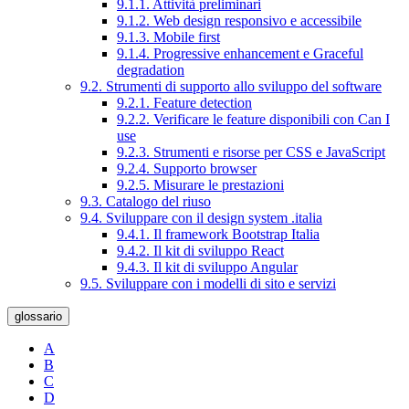
9.1.1. Attività preliminari
9.1.2. Web design responsivo e accessibile
9.1.3. Mobile first
9.1.4. Progressive enhancement e Graceful
degradation
9.2. Strumenti di supporto allo sviluppo del software
9.2.1. Feature detection
9.2.2. Verificare le feature disponibili con Can I
use
9.2.3. Strumenti e risorse per CSS e JavaScript
9.2.4. Supporto browser
9.2.5. Misurare le prestazioni
9.3. Catalogo del riuso
9.4. Sviluppare con il design system .italia
9.4.1. Il framework Bootstrap Italia
9.4.2. Il kit di sviluppo React
9.4.3. Il kit di sviluppo Angular
9.5. Sviluppare con i modelli di sito e servizi
glossario
A
B
C
D