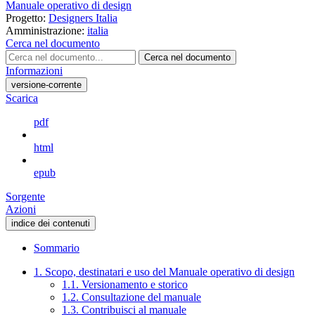
Manuale operativo di design
Progetto:
Designers Italia
Amministrazione:
italia
Cerca nel documento
Cerca nel documento
Informazioni
versione-corrente
Scarica
pdf
html
epub
Sorgente
Azioni
indice dei contenuti
Sommario
1. Scopo, destinatari e uso del Manuale operativo di design
1.1. Versionamento e storico
1.2. Consultazione del manuale
1.3. Contribuisci al manuale