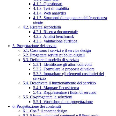
4.1.2. Questionari
4.1.3. Test di usabilità
4.1.4. Web analytics
4.1.5. Strumenti di mappatura dell’esperienza
utente
4.2. Ricerca secondaria
4.2.1. Ricerca documentale
4.2.2. Analisi benchmark
4.2.3. Valutazione euristica
5. Progettazione dei servizi
5.1. Cosa sono i servizi e il service design
5.2. Progettare servizi pubblici digitali
5.3. Definire il modello di servizio
5.3.1. Identificare gli attori coinvolti
5.3.2. Formulare la proposta di valore
5.3.3. Inquadrare gli elementi costitutivi del
servizio
5.4. Descrivere il funzionamento del servizio
5.4.1. Mappare l’ecosistema
5.4.2. Rappresentare i flussi di servizio
5.5. Co-progettare le soluzioni
5.5.1. Workshop di co-progettazione
6. Progettazione dei contenuti
6.1. Cos’è il content design
6.2. Ricerca utente sui contenuti e il linguaggio