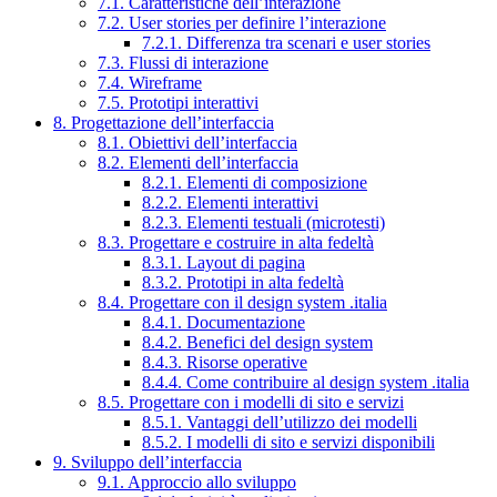
7.1. Caratteristiche dell’interazione
7.2. User stories per definire l’interazione
7.2.1. Differenza tra scenari e user stories
7.3. Flussi di interazione
7.4. Wireframe
7.5. Prototipi interattivi
8. Progettazione dell’interfaccia
8.1. Obiettivi dell’interfaccia
8.2. Elementi dell’interfaccia
8.2.1. Elementi di composizione
8.2.2. Elementi interattivi
8.2.3. Elementi testuali (microtesti)
8.3. Progettare e costruire in alta fedeltà
8.3.1. Layout di pagina
8.3.2. Prototipi in alta fedeltà
8.4. Progettare con il design system .italia
8.4.1. Documentazione
8.4.2. Benefici del design system
8.4.3. Risorse operative
8.4.4. Come contribuire al design system .italia
8.5. Progettare con i modelli di sito e servizi
8.5.1. Vantaggi dell’utilizzo dei modelli
8.5.2. I modelli di sito e servizi disponibili
9. Sviluppo dell’interfaccia
9.1. Approccio allo sviluppo