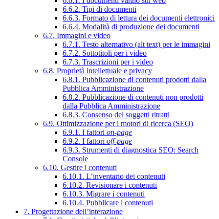
6.6.1. I documenti vanno sul web
6.6.2. Tipi di documenti
6.6.3. Formato di lettura dei documenti elettronici
6.6.4. Modalità di produzione dei documenti
6.7. Immagini e video
6.7.1. Testo alternativo (alt text) per le immagini
6.7.2. Sottotitoli per i video
6.7.3. Trascrizioni per i video
6.8. Proprietà intellettuale e privacy
6.8.1. Pubblicazione di contenuti prodotti dalla
Pubblica Amministrazione
6.8.2. Pubblicazione di contenuti non prodotti
dalla Pubblica Amministrazione
6.8.3. Consenso dei soggetti ritratti
6.9. Ottimizzazione per i motori di ricerca (SEO)
6.9.1. I fattori
on-page
6.9.2. I fattori
off-page
6.9.3. Strumenti di diagnostica SEO: Search
Console
6.10. Gestire i contenuti
6.10.1. L’inventario dei contenuti
6.10.2. Revisionare i contenuti
6.10.3. Migrare i contenuti
6.10.4. Pubblicare i contenuti
7. Progettazione dell’interazione