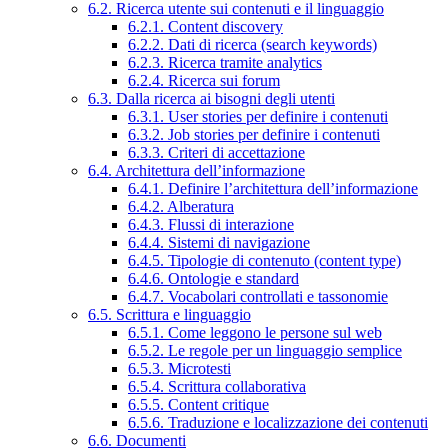
6.2. Ricerca utente sui contenuti e il linguaggio
6.2.1. Content discovery
6.2.2. Dati di ricerca (search keywords)
6.2.3. Ricerca tramite analytics
6.2.4. Ricerca sui forum
6.3. Dalla ricerca ai bisogni degli utenti
6.3.1. User stories per definire i contenuti
6.3.2. Job stories per definire i contenuti
6.3.3. Criteri di accettazione
6.4. Architettura dell’informazione
6.4.1. Definire l’architettura dell’informazione
6.4.2. Alberatura
6.4.3. Flussi di interazione
6.4.4. Sistemi di navigazione
6.4.5. Tipologie di contenuto (content type)
6.4.6. Ontologie e standard
6.4.7. Vocabolari controllati e tassonomie
6.5. Scrittura e linguaggio
6.5.1. Come leggono le persone sul web
6.5.2. Le regole per un linguaggio semplice
6.5.3. Microtesti
6.5.4. Scrittura collaborativa
6.5.5. Content critique
6.5.6. Traduzione e localizzazione dei contenuti
6.6. Documenti