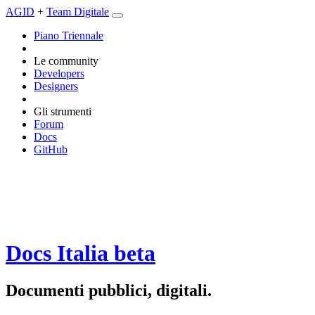
AGID
+
Team Digitale
Piano Triennale
Le community
Developers
Designers
Gli strumenti
Forum
Docs
GitHub
Docs Italia
beta
Documenti pubblici, digitali.