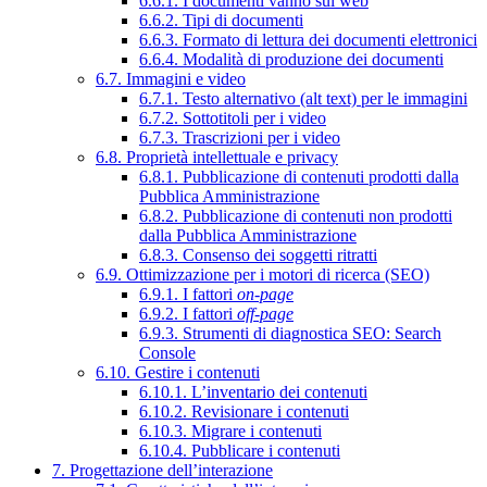
6.6.1. I documenti vanno sul web
6.6.2. Tipi di documenti
6.6.3. Formato di lettura dei documenti elettronici
6.6.4. Modalità di produzione dei documenti
6.7. Immagini e video
6.7.1. Testo alternativo (alt text) per le immagini
6.7.2. Sottotitoli per i video
6.7.3. Trascrizioni per i video
6.8. Proprietà intellettuale e privacy
6.8.1. Pubblicazione di contenuti prodotti dalla
Pubblica Amministrazione
6.8.2. Pubblicazione di contenuti non prodotti
dalla Pubblica Amministrazione
6.8.3. Consenso dei soggetti ritratti
6.9. Ottimizzazione per i motori di ricerca (SEO)
6.9.1. I fattori
on-page
6.9.2. I fattori
off-page
6.9.3. Strumenti di diagnostica SEO: Search
Console
6.10. Gestire i contenuti
6.10.1. L’inventario dei contenuti
6.10.2. Revisionare i contenuti
6.10.3. Migrare i contenuti
6.10.4. Pubblicare i contenuti
7. Progettazione dell’interazione