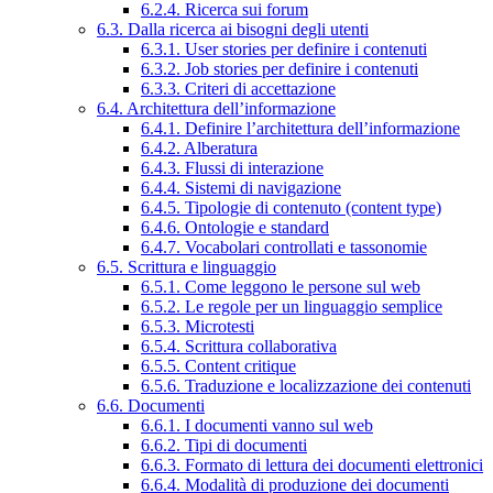
6.2.4. Ricerca sui forum
6.3. Dalla ricerca ai bisogni degli utenti
6.3.1. User stories per definire i contenuti
6.3.2. Job stories per definire i contenuti
6.3.3. Criteri di accettazione
6.4. Architettura dell’informazione
6.4.1. Definire l’architettura dell’informazione
6.4.2. Alberatura
6.4.3. Flussi di interazione
6.4.4. Sistemi di navigazione
6.4.5. Tipologie di contenuto (content type)
6.4.6. Ontologie e standard
6.4.7. Vocabolari controllati e tassonomie
6.5. Scrittura e linguaggio
6.5.1. Come leggono le persone sul web
6.5.2. Le regole per un linguaggio semplice
6.5.3. Microtesti
6.5.4. Scrittura collaborativa
6.5.5. Content critique
6.5.6. Traduzione e localizzazione dei contenuti
6.6. Documenti
6.6.1. I documenti vanno sul web
6.6.2. Tipi di documenti
6.6.3. Formato di lettura dei documenti elettronici
6.6.4. Modalità di produzione dei documenti