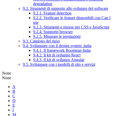
degradation
9.2. Strumenti di supporto allo sviluppo del software
9.2.1. Feature detection
9.2.2. Verificare le feature disponibili con Can I
use
9.2.3. Strumenti e risorse per CSS e JavaScript
9.2.4. Supporto browser
9.2.5. Misurare le prestazioni
9.3. Catalogo del riuso
9.4. Sviluppare con il design system .italia
9.4.1. Il framework Bootstrap Italia
9.4.2. Il kit di sviluppo React
9.4.3. Il kit di sviluppo Angular
9.5. Sviluppare con i modelli di sito e servizi
None
None
A
B
C
D
E
I
M