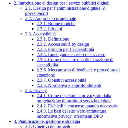
2. Introduzione al design per i servizi pubblici digitali
2.1. Design per l’amministrazione digitale (
e-
government
)
2.2. L’approccio progettuale
2.2.1. Buone pratiche
2.2.2. Principi
2.3. Accessibilità
2.3.1. Definizione
2.3.2. Accessibilità by design
2.3.3. Principi per l’accessibilità
2.3.4. Linee guida e criteri di successo
2.3.5. Come rilasciare una dichiarazione di
accessibilità
2.3.6. Meccanismo di feedback e procedura di
attuazione
2.3.7. Obiettivi accessibilità
2.3.8. Normativa e approfondimenti
2.4. Privacy
2.4.1. Come rispettare la privacy sin dalla
progettazione di un sito o servizio digitale
2.4.2. Richiedi il consenso quando necessario
2.4.3. Le basi del sito web: architettura,
informativa privacy, riferimenti DPO
3. Pianificazione, gestione e strategia
3.1. Obiettivi del progetto