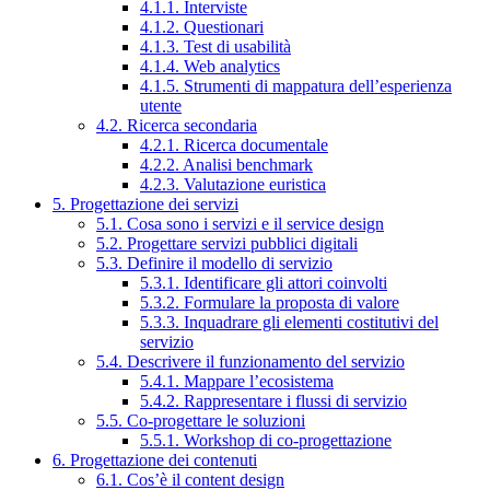
4.1.1. Interviste
4.1.2. Questionari
4.1.3. Test di usabilità
4.1.4. Web analytics
4.1.5. Strumenti di mappatura dell’esperienza
utente
4.2. Ricerca secondaria
4.2.1. Ricerca documentale
4.2.2. Analisi benchmark
4.2.3. Valutazione euristica
5. Progettazione dei servizi
5.1. Cosa sono i servizi e il service design
5.2. Progettare servizi pubblici digitali
5.3. Definire il modello di servizio
5.3.1. Identificare gli attori coinvolti
5.3.2. Formulare la proposta di valore
5.3.3. Inquadrare gli elementi costitutivi del
servizio
5.4. Descrivere il funzionamento del servizio
5.4.1. Mappare l’ecosistema
5.4.2. Rappresentare i flussi di servizio
5.5. Co-progettare le soluzioni
5.5.1. Workshop di co-progettazione
6. Progettazione dei contenuti
6.1. Cos’è il content design