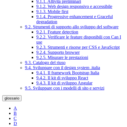
9.1.1. Attività preliminari
9.1.2. Web design responsivo e accessibile
9.1.3. Mobile first
9.1.4. Progressive enhancement e Graceful
degradation
9.2. Strumenti di supporto allo sviluppo del software
9.2.1. Feature detection
9.2.2. Verificare le feature disponibili con Can I
use
9.2.3. Strumenti e risorse per CSS e JavaScript
9.2.4. Supporto browser
9.2.5. Misurare le prestazioni
9.3. Catalogo del riuso
9.4. Sviluppare con il design system .italia
9.4.1. Il framework Bootstrap Italia
9.4.2. Il kit di sviluppo React
9.4.3. Il kit di sviluppo Angular
9.5. Sviluppare con i modelli di sito e servizi
glossario
A
B
C
D