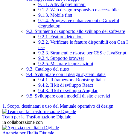
9.1.1. Attività preliminari
9.1.2. Web design responsivo e accessibile
9.1.3. Mobile first
9.1.4. Progressive enhancement e Graceful
degradation
9.2. Strumenti di supporto allo sviluppo del software
9.2.1. Feature detection
9.2.2. Verificare le feature disponibili con Can I
use
9.2.3. Strumenti e risorse per CSS e JavaScript
9.2.4. Supporto browser
9.2.5. Misurare le prestazioni
9.3. Catalogo del riuso
9.4. Sviluppare con il design system .italia
9.4.1. Il framework Bootstrap Italia
9.4.2. Il kit di sviluppo React
9.4.3. Il kit di sviluppo Angular
9.5. Sviluppare con i modelli di sito e servizi
1. Scopo, destinatari e uso del Manuale operativo di design
Team per la Trasformazione Digitale
in collaborazione con
Agenzia per l'Italia Digitale