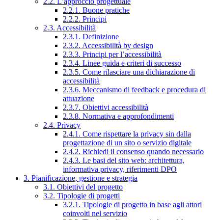
2.2. L’approccio progettuale
2.2.1. Buone pratiche
2.2.2. Principi
2.3. Accessibilità
2.3.1. Definizione
2.3.2. Accessibilità by design
2.3.3. Principi per l’accessibilità
2.3.4. Linee guida e criteri di successo
2.3.5. Come rilasciare una dichiarazione di
accessibilità
2.3.6. Meccanismo di feedback e procedura di
attuazione
2.3.7. Obiettivi accessibilità
2.3.8. Normativa e approfondimenti
2.4. Privacy
2.4.1. Come rispettare la privacy sin dalla
progettazione di un sito o servizio digitale
2.4.2. Richiedi il consenso quando necessario
2.4.3. Le basi del sito web: architettura,
informativa privacy, riferimenti DPO
3. Pianificazione, gestione e strategia
3.1. Obiettivi del progetto
3.2. Tipologie di progetti
3.2.1. Tipologie di progetto in base agli attori
coinvolti nel servizio