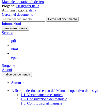
Manuale operativo di design
Progetto:
Designers Italia
Amministrazione:
italia
Cerca nel documento
Cerca nel documento
Informazioni
versione-corrente
Scarica
pdf
html
epub
Sorgente
Azioni
indice dei contenuti
Sommario
1. Scopo, destinatari e uso del Manuale operativo di design
1.1. Versionamento e storico
1.2. Consultazione del manuale
1.3. Contribuisci al manuale