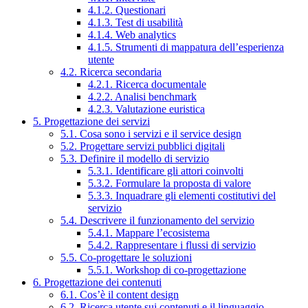
4.1.2. Questionari
4.1.3. Test di usabilità
4.1.4. Web analytics
4.1.5. Strumenti di mappatura dell’esperienza
utente
4.2. Ricerca secondaria
4.2.1. Ricerca documentale
4.2.2. Analisi benchmark
4.2.3. Valutazione euristica
5. Progettazione dei servizi
5.1. Cosa sono i servizi e il service design
5.2. Progettare servizi pubblici digitali
5.3. Definire il modello di servizio
5.3.1. Identificare gli attori coinvolti
5.3.2. Formulare la proposta di valore
5.3.3. Inquadrare gli elementi costitutivi del
servizio
5.4. Descrivere il funzionamento del servizio
5.4.1. Mappare l’ecosistema
5.4.2. Rappresentare i flussi di servizio
5.5. Co-progettare le soluzioni
5.5.1. Workshop di co-progettazione
6. Progettazione dei contenuti
6.1. Cos’è il content design
6.2. Ricerca utente sui contenuti e il linguaggio