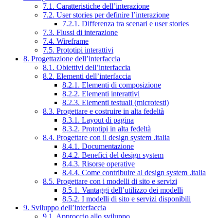
7.1. Caratteristiche dell’interazione
7.2. User stories per definire l’interazione
7.2.1. Differenza tra scenari e user stories
7.3. Flussi di interazione
7.4. Wireframe
7.5. Prototipi interattivi
8. Progettazione dell’interfaccia
8.1. Obiettivi dell’interfaccia
8.2. Elementi dell’interfaccia
8.2.1. Elementi di composizione
8.2.2. Elementi interattivi
8.2.3. Elementi testuali (microtesti)
8.3. Progettare e costruire in alta fedeltà
8.3.1. Layout di pagina
8.3.2. Prototipi in alta fedeltà
8.4. Progettare con il design system .italia
8.4.1. Documentazione
8.4.2. Benefici del design system
8.4.3. Risorse operative
8.4.4. Come contribuire al design system .italia
8.5. Progettare con i modelli di sito e servizi
8.5.1. Vantaggi dell’utilizzo dei modelli
8.5.2. I modelli di sito e servizi disponibili
9. Sviluppo dell’interfaccia
9.1. Approccio allo sviluppo