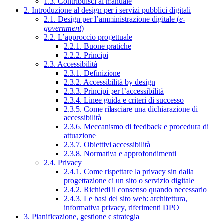
1.3. Contribuisci al manuale
2. Introduzione al design per i servizi pubblici digitali
2.1. Design per l’amministrazione digitale (
e-
government
)
2.2. L’approccio progettuale
2.2.1. Buone pratiche
2.2.2. Principi
2.3. Accessibilità
2.3.1. Definizione
2.3.2. Accessibilità by design
2.3.3. Principi per l’accessibilità
2.3.4. Linee guida e criteri di successo
2.3.5. Come rilasciare una dichiarazione di
accessibilità
2.3.6. Meccanismo di feedback e procedura di
attuazione
2.3.7. Obiettivi accessibilità
2.3.8. Normativa e approfondimenti
2.4. Privacy
2.4.1. Come rispettare la privacy sin dalla
progettazione di un sito o servizio digitale
2.4.2. Richiedi il consenso quando necessario
2.4.3. Le basi del sito web: architettura,
informativa privacy, riferimenti DPO
3. Pianificazione, gestione e strategia