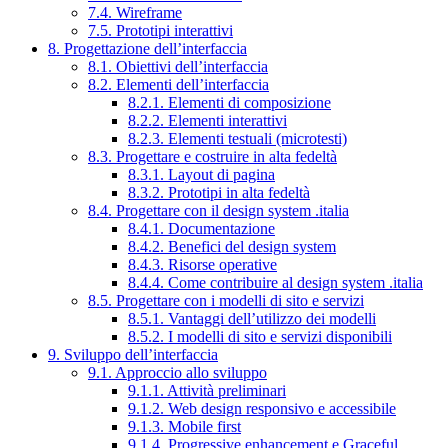
7.4. Wireframe
7.5. Prototipi interattivi
8. Progettazione dell’interfaccia
8.1. Obiettivi dell’interfaccia
8.2. Elementi dell’interfaccia
8.2.1. Elementi di composizione
8.2.2. Elementi interattivi
8.2.3. Elementi testuali (microtesti)
8.3. Progettare e costruire in alta fedeltà
8.3.1. Layout di pagina
8.3.2. Prototipi in alta fedeltà
8.4. Progettare con il design system .italia
8.4.1. Documentazione
8.4.2. Benefici del design system
8.4.3. Risorse operative
8.4.4. Come contribuire al design system .italia
8.5. Progettare con i modelli di sito e servizi
8.5.1. Vantaggi dell’utilizzo dei modelli
8.5.2. I modelli di sito e servizi disponibili
9. Sviluppo dell’interfaccia
9.1. Approccio allo sviluppo
9.1.1. Attività preliminari
9.1.2. Web design responsivo e accessibile
9.1.3. Mobile first
9.1.4. Progressive enhancement e Graceful