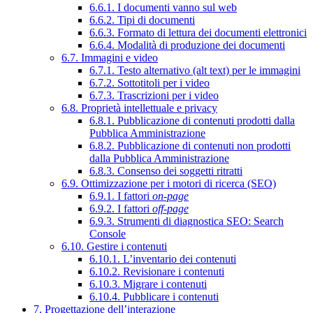
6.6.1. I documenti vanno sul web
6.6.2. Tipi di documenti
6.6.3. Formato di lettura dei documenti elettronici
6.6.4. Modalità di produzione dei documenti
6.7. Immagini e video
6.7.1. Testo alternativo (alt text) per le immagini
6.7.2. Sottotitoli per i video
6.7.3. Trascrizioni per i video
6.8. Proprietà intellettuale e privacy
6.8.1. Pubblicazione di contenuti prodotti dalla
Pubblica Amministrazione
6.8.2. Pubblicazione di contenuti non prodotti
dalla Pubblica Amministrazione
6.8.3. Consenso dei soggetti ritratti
6.9. Ottimizzazione per i motori di ricerca (SEO)
6.9.1. I fattori
on-page
6.9.2. I fattori
off-page
6.9.3. Strumenti di diagnostica SEO: Search
Console
6.10. Gestire i contenuti
6.10.1. L’inventario dei contenuti
6.10.2. Revisionare i contenuti
6.10.3. Migrare i contenuti
6.10.4. Pubblicare i contenuti
7. Progettazione dell’interazione