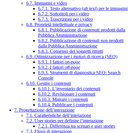
6.7. Immagini e video
6.7.1. Testo alternativo (alt text) per le immagini
6.7.2. Sottotitoli per i video
6.7.3. Trascrizioni per i video
6.8. Proprietà intellettuale e privacy
6.8.1. Pubblicazione di contenuti prodotti dalla
Pubblica Amministrazione
6.8.2. Pubblicazione di contenuti non prodotti
dalla Pubblica Amministrazione
6.8.3. Consenso dei soggetti ritratti
6.9. Ottimizzazione per i motori di ricerca (SEO)
6.9.1. I fattori
on-page
6.9.2. I fattori
off-page
6.9.3. Strumenti di diagnostica SEO: Search
Console
6.10. Gestire i contenuti
6.10.1. L’inventario dei contenuti
6.10.2. Revisionare i contenuti
6.10.3. Migrare i contenuti
6.10.4. Pubblicare i contenuti
7. Progettazione dell’interazione
7.1. Caratteristiche dell’interazione
7.2. User stories per definire l’interazione
7.2.1. Differenza tra scenari e user stories
7.3. Flussi di interazione