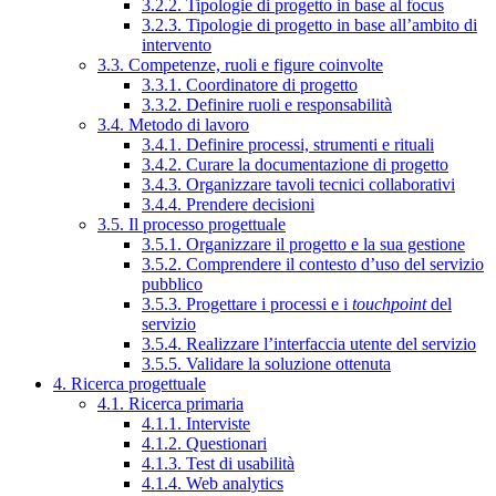
3.2.2. Tipologie di progetto in base al focus
3.2.3. Tipologie di progetto in base all’ambito di
intervento
3.3. Competenze, ruoli e figure coinvolte
3.3.1. Coordinatore di progetto
3.3.2. Definire ruoli e responsabilità
3.4. Metodo di lavoro
3.4.1. Definire processi, strumenti e rituali
3.4.2. Curare la documentazione di progetto
3.4.3. Organizzare tavoli tecnici collaborativi
3.4.4. Prendere decisioni
3.5. Il processo progettuale
3.5.1. Organizzare il progetto e la sua gestione
3.5.2. Comprendere il contesto d’uso del servizio
pubblico
3.5.3. Progettare i processi e i
touchpoint
del
servizio
3.5.4. Realizzare l’interfaccia utente del servizio
3.5.5. Validare la soluzione ottenuta
4. Ricerca progettuale
4.1. Ricerca primaria
4.1.1. Interviste
4.1.2. Questionari
4.1.3. Test di usabilità
4.1.4. Web analytics