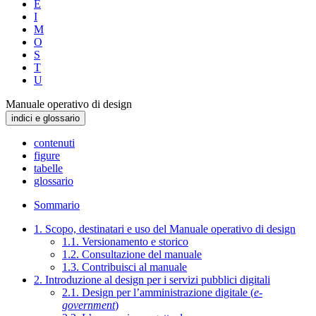
E
I
M
O
S
T
U
Manuale operativo di design
indici e glossario
contenuti
figure
tabelle
glossario
Sommario
1. Scopo, destinatari e uso del Manuale operativo di design
1.1. Versionamento e storico
1.2. Consultazione del manuale
1.3. Contribuisci al manuale
2. Introduzione al design per i servizi pubblici digitali
2.1. Design per l’amministrazione digitale (
e-
government
)