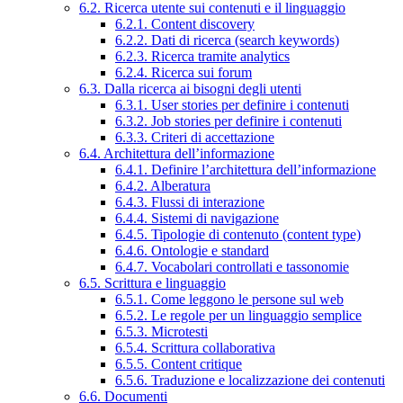
6.2. Ricerca utente sui contenuti e il linguaggio
6.2.1. Content discovery
6.2.2. Dati di ricerca (search keywords)
6.2.3. Ricerca tramite analytics
6.2.4. Ricerca sui forum
6.3. Dalla ricerca ai bisogni degli utenti
6.3.1. User stories per definire i contenuti
6.3.2. Job stories per definire i contenuti
6.3.3. Criteri di accettazione
6.4. Architettura dell’informazione
6.4.1. Definire l’architettura dell’informazione
6.4.2. Alberatura
6.4.3. Flussi di interazione
6.4.4. Sistemi di navigazione
6.4.5. Tipologie di contenuto (content type)
6.4.6. Ontologie e standard
6.4.7. Vocabolari controllati e tassonomie
6.5. Scrittura e linguaggio
6.5.1. Come leggono le persone sul web
6.5.2. Le regole per un linguaggio semplice
6.5.3. Microtesti
6.5.4. Scrittura collaborativa
6.5.5. Content critique
6.5.6. Traduzione e localizzazione dei contenuti
6.6. Documenti