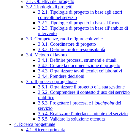
3.1. Obiettivi del progetto
3.2. Tipologie di progetti
3.2.1. Tipologie di progetto in base agli attori
coinvolti nel servizio
3.2.2. Tipologie di progetto in base al focus
3.2.3. Tipologie di progetto in base all’ambito di
intervento
3.3. Competenze, ruoli e figure coinvolte
3.3.1. Coordinatore di progetto
3.3.2. Definire ruoli e responsabilità
3.4. Metodo di lavoro
3.4.1. Definire processi, strumenti e rituali
3.4.2. Curare la documentazione di progetto
3.4.3. Organizzare tavoli tecnici collaborativi
3.4.4. Prendere decisioni
3.5. Il processo progettuale
3.5.1. Organizzare il progetto e la sua gestione
3.5.2. Comprendere il contesto d’uso del servizio
pubblico
3.5.3. Progettare i processi e i
touchpoint
del
servizio
3.5.4. Realizzare l’interfaccia utente del servizio
3.5.5. Validare la soluzione ottenuta
4. Ricerca progettuale
4.1. Ricerca primaria