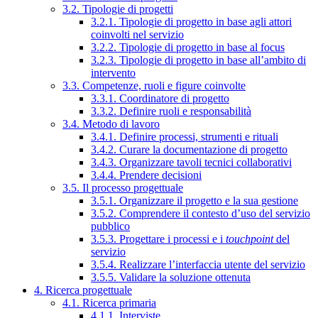
3.2. Tipologie di progetti
3.2.1. Tipologie di progetto in base agli attori
coinvolti nel servizio
3.2.2. Tipologie di progetto in base al focus
3.2.3. Tipologie di progetto in base all’ambito di
intervento
3.3. Competenze, ruoli e figure coinvolte
3.3.1. Coordinatore di progetto
3.3.2. Definire ruoli e responsabilità
3.4. Metodo di lavoro
3.4.1. Definire processi, strumenti e rituali
3.4.2. Curare la documentazione di progetto
3.4.3. Organizzare tavoli tecnici collaborativi
3.4.4. Prendere decisioni
3.5. Il processo progettuale
3.5.1. Organizzare il progetto e la sua gestione
3.5.2. Comprendere il contesto d’uso del servizio
pubblico
3.5.3. Progettare i processi e i
touchpoint
del
servizio
3.5.4. Realizzare l’interfaccia utente del servizio
3.5.5. Validare la soluzione ottenuta
4. Ricerca progettuale
4.1. Ricerca primaria
4.1.1. Interviste