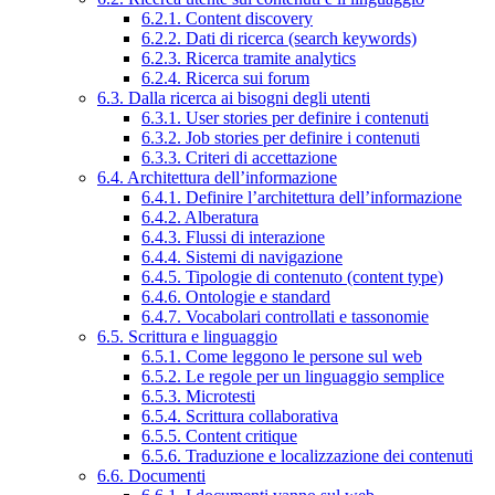
6.2.1. Content discovery
6.2.2. Dati di ricerca (search keywords)
6.2.3. Ricerca tramite analytics
6.2.4. Ricerca sui forum
6.3. Dalla ricerca ai bisogni degli utenti
6.3.1. User stories per definire i contenuti
6.3.2. Job stories per definire i contenuti
6.3.3. Criteri di accettazione
6.4. Architettura dell’informazione
6.4.1. Definire l’architettura dell’informazione
6.4.2. Alberatura
6.4.3. Flussi di interazione
6.4.4. Sistemi di navigazione
6.4.5. Tipologie di contenuto (content type)
6.4.6. Ontologie e standard
6.4.7. Vocabolari controllati e tassonomie
6.5. Scrittura e linguaggio
6.5.1. Come leggono le persone sul web
6.5.2. Le regole per un linguaggio semplice
6.5.3. Microtesti
6.5.4. Scrittura collaborativa
6.5.5. Content critique
6.5.6. Traduzione e localizzazione dei contenuti
6.6. Documenti