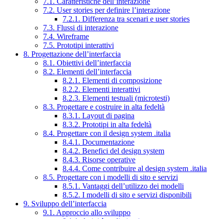
7.1. Caratteristiche dell’interazione
7.2. User stories per definire l’interazione
7.2.1. Differenza tra scenari e user stories
7.3. Flussi di interazione
7.4. Wireframe
7.5. Prototipi interattivi
8. Progettazione dell’interfaccia
8.1. Obiettivi dell’interfaccia
8.2. Elementi dell’interfaccia
8.2.1. Elementi di composizione
8.2.2. Elementi interattivi
8.2.3. Elementi testuali (microtesti)
8.3. Progettare e costruire in alta fedeltà
8.3.1. Layout di pagina
8.3.2. Prototipi in alta fedeltà
8.4. Progettare con il design system .italia
8.4.1. Documentazione
8.4.2. Benefici del design system
8.4.3. Risorse operative
8.4.4. Come contribuire al design system .italia
8.5. Progettare con i modelli di sito e servizi
8.5.1. Vantaggi dell’utilizzo dei modelli
8.5.2. I modelli di sito e servizi disponibili
9. Sviluppo dell’interfaccia
9.1. Approccio allo sviluppo