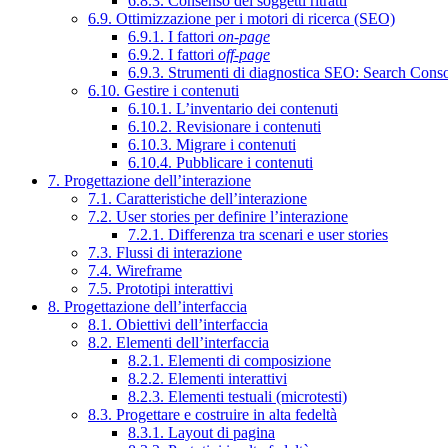
6.8.3. Consenso dei soggetti ritratti
6.9. Ottimizzazione per i motori di ricerca (SEO)
6.9.1. I fattori
on-page
6.9.2. I fattori
off-page
6.9.3. Strumenti di diagnostica SEO: Search Cons
6.10. Gestire i contenuti
6.10.1. L’inventario dei contenuti
6.10.2. Revisionare i contenuti
6.10.3. Migrare i contenuti
6.10.4. Pubblicare i contenuti
7. Progettazione dell’interazione
7.1. Caratteristiche dell’interazione
7.2. User stories per definire l’interazione
7.2.1. Differenza tra scenari e user stories
7.3. Flussi di interazione
7.4. Wireframe
7.5. Prototipi interattivi
8. Progettazione dell’interfaccia
8.1. Obiettivi dell’interfaccia
8.2. Elementi dell’interfaccia
8.2.1. Elementi di composizione
8.2.2. Elementi interattivi
8.2.3. Elementi testuali (microtesti)
8.3. Progettare e costruire in alta fedeltà
8.3.1. Layout di pagina