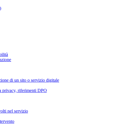
)
ilità
azione
ione di un sito o servizio digitale
va privacy, riferimenti DPO
olti nel servizio
ntervento