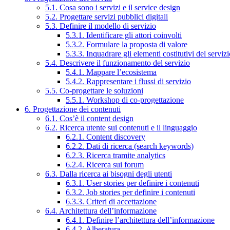
5.1. Cosa sono i servizi e il service design
5.2. Progettare servizi pubblici digitali
5.3. Definire il modello di servizio
5.3.1. Identificare gli attori coinvolti
5.3.2. Formulare la proposta di valore
5.3.3. Inquadrare gli elementi costitutivi del serviz
5.4. Descrivere il funzionamento del servizio
5.4.1. Mappare l’ecosistema
5.4.2. Rappresentare i flussi di servizio
5.5. Co-progettare le soluzioni
5.5.1. Workshop di co-progettazione
6. Progettazione dei contenuti
6.1. Cos’è il content design
6.2. Ricerca utente sui contenuti e il linguaggio
6.2.1. Content discovery
6.2.2. Dati di ricerca (search keywords)
6.2.3. Ricerca tramite analytics
6.2.4. Ricerca sui forum
6.3. Dalla ricerca ai bisogni degli utenti
6.3.1. User stories per definire i contenuti
6.3.2. Job stories per definire i contenuti
6.3.3. Criteri di accettazione
6.4. Architettura dell’informazione
6.4.1. Definire l’architettura dell’informazione
6.4.2. Alberatura