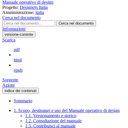
Manuale operativo di design
Progetto:
Designers Italia
Amministrazione:
italia
Cerca nel documento
Cerca nel documento
Informazioni
versione-corrente
Scarica
pdf
html
epub
Sorgente
Azioni
indice dei contenuti
Sommario
1. Scopo, destinatari e uso del Manuale operativo di design
1.1. Versionamento e storico
1.2. Consultazione del manuale
1.3. Contribuisci al manuale