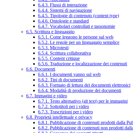
6.4.3. Flussi di interazione
6.4.4. Sistemi di navigazione
6.4.5. Tipologie di contenuto (content type)
6.4.6. Ontologie e standard
6.4.7. Vocabolari controllati e tassonomie
6.5. Scrittura e linguaggio
6.5.1. Come leggono le persone sul web
6.5.2. Le regole per un linguaggio semplice
6.5.3. Microtesti
6.5.4. Scrittura collaborativa
6.5.5. Content critique
6.5.6. Traduzione e localizzazione dei contenuti
6.6. Documenti
6.6.1. I documenti vanno sul web
6.6.2. Tipi di documenti
6.6.3. Formato di lettura dei documenti elettronici
6.6.4. Modalità di produzione dei documenti
6.7. Immagini e video
6.7.1. Testo alternativo (alt text) per le immagini
6.7.2. Sottotitoli per i video
6.7.3. Trascrizioni per i video
6.8. Proprietà intellettuale e privacy
6.8.1. Pubblicazione di contenuti prodotti dalla P
6.8.2. Pubblicazione di contenuti non prodotti dal