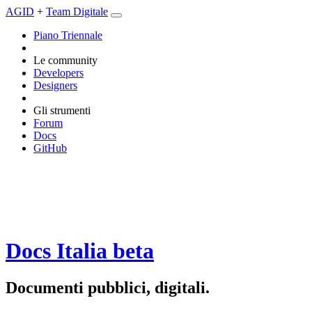
AGID
+
Team Digitale
Piano Triennale
Le community
Developers
Designers
Gli strumenti
Forum
Docs
GitHub
Docs Italia
beta
Documenti pubblici, digitali.