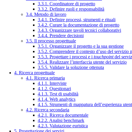
3.3.1. Coordinatore di progetto
3.3.2. Definire ruoli e responsabilità
3.4. Metodo di lavoro
3.4.1. Definire processi, strumenti e rituali
3.4.2. Curare la documentazione di progetto
3.4.3. Organizzare tavoli tecnici collaborativi
3.4.4. Prendere decisioni
3.5. Il processo progettuale
3.5.1. Organizzare il progetto e la sua gestione
3.5.2. Comprendere il contesto d’uso del servizio 
3.5.3. Progettare i processi e i
touchpoint
del servi
3.5.4. Realizzare l’interfaccia utente del servizio
3.5.5. Validare la soluzione ottenuta
4. Ricerca progettuale
4.1. Ricerca primaria
4.1.1. Interviste
4.1.2. Questionari
4.1.3. Test di usabilità
4.1.4. Web analytics
4.1.5. Strumenti di mappatura dell’esperienza uten
4.2. Ricerca secondaria
4.2.1. Ricerca documentale
4.2.2. Analisi benchmark
4.2.3. Valutazione euristica
5. Progettazione dei servizi