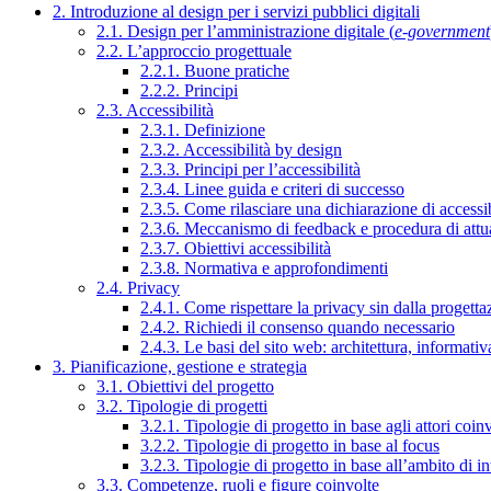
2. Introduzione al design per i servizi pubblici digitali
2.1. Design per l’amministrazione digitale (
e-government
2.2. L’approccio progettuale
2.2.1. Buone pratiche
2.2.2. Principi
2.3. Accessibilità
2.3.1. Definizione
2.3.2. Accessibilità by design
2.3.3. Principi per l’accessibilità
2.3.4. Linee guida e criteri di successo
2.3.5. Come rilasciare una dichiarazione di accessib
2.3.6. Meccanismo di feedback e procedura di attu
2.3.7. Obiettivi accessibilità
2.3.8. Normativa e approfondimenti
2.4. Privacy
2.4.1. Come rispettare la privacy sin dalla progettaz
2.4.2. Richiedi il consenso quando necessario
2.4.3. Le basi del sito web: architettura, informati
3. Pianificazione, gestione e strategia
3.1. Obiettivi del progetto
3.2. Tipologie di progetti
3.2.1. Tipologie di progetto in base agli attori coinv
3.2.2. Tipologie di progetto in base al focus
3.2.3. Tipologie di progetto in base all’ambito di i
3.3. Competenze, ruoli e figure coinvolte