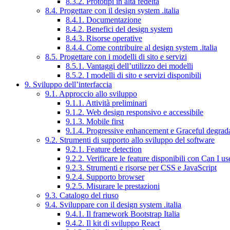
8.3.2. Prototipi in alta fedeltà
8.4. Progettare con il design system .italia
8.4.1. Documentazione
8.4.2. Benefici del design system
8.4.3. Risorse operative
8.4.4. Come contribuire al design system .italia
8.5. Progettare con i modelli di sito e servizi
8.5.1. Vantaggi dell’utilizzo dei modelli
8.5.2. I modelli di sito e servizi disponibili
9. Sviluppo dell’interfaccia
9.1. Approccio allo sviluppo
9.1.1. Attività preliminari
9.1.2. Web design responsivo e accessibile
9.1.3. Mobile first
9.1.4. Progressive enhancement e Graceful degrad
9.2. Strumenti di supporto allo sviluppo del software
9.2.1. Feature detection
9.2.2. Verificare le feature disponibili con Can I us
9.2.3. Strumenti e risorse per CSS e JavaScript
9.2.4. Supporto browser
9.2.5. Misurare le prestazioni
9.3. Catalogo del riuso
9.4. Sviluppare con il design system .italia
9.4.1. Il framework Bootstrap Italia
9.4.2. Il kit di sviluppo React