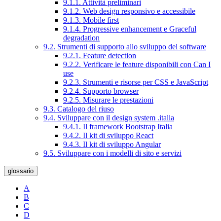
9.1.1. Attività preliminari
9.1.2. Web design responsivo e accessibile
9.1.3. Mobile first
9.1.4. Progressive enhancement e Graceful
degradation
9.2. Strumenti di supporto allo sviluppo del software
9.2.1. Feature detection
9.2.2. Verificare le feature disponibili con Can I
use
9.2.3. Strumenti e risorse per CSS e JavaScript
9.2.4. Supporto browser
9.2.5. Misurare le prestazioni
9.3. Catalogo del riuso
9.4. Sviluppare con il design system .italia
9.4.1. Il framework Bootstrap Italia
9.4.2. Il kit di sviluppo React
9.4.3. Il kit di sviluppo Angular
9.5. Sviluppare con i modelli di sito e servizi
glossario
A
B
C
D