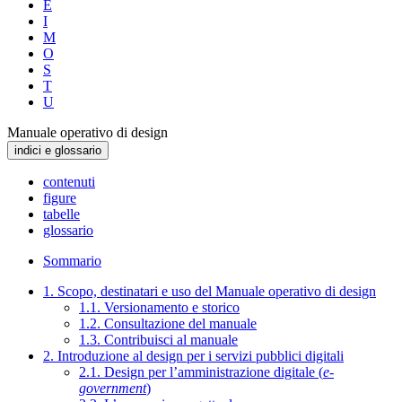
E
I
M
O
S
T
U
Manuale operativo di design
indici e glossario
contenuti
figure
tabelle
glossario
Sommario
1. Scopo, destinatari e uso del Manuale operativo di design
1.1. Versionamento e storico
1.2. Consultazione del manuale
1.3. Contribuisci al manuale
2. Introduzione al design per i servizi pubblici digitali
2.1. Design per l’amministrazione digitale (
e-
government
)