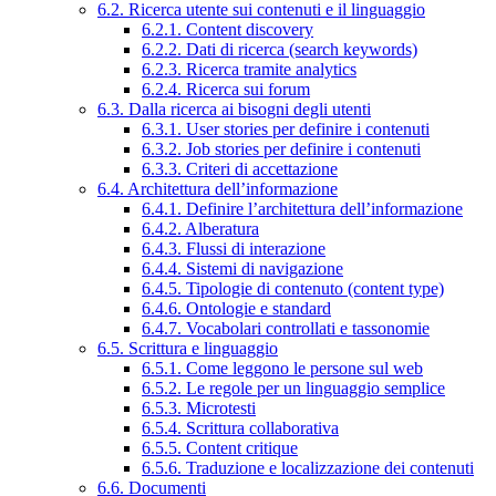
6.2. Ricerca utente sui contenuti e il linguaggio
6.2.1. Content discovery
6.2.2. Dati di ricerca (search keywords)
6.2.3. Ricerca tramite analytics
6.2.4. Ricerca sui forum
6.3. Dalla ricerca ai bisogni degli utenti
6.3.1. User stories per definire i contenuti
6.3.2. Job stories per definire i contenuti
6.3.3. Criteri di accettazione
6.4. Architettura dell’informazione
6.4.1. Definire l’architettura dell’informazione
6.4.2. Alberatura
6.4.3. Flussi di interazione
6.4.4. Sistemi di navigazione
6.4.5. Tipologie di contenuto (content type)
6.4.6. Ontologie e standard
6.4.7. Vocabolari controllati e tassonomie
6.5. Scrittura e linguaggio
6.5.1. Come leggono le persone sul web
6.5.2. Le regole per un linguaggio semplice
6.5.3. Microtesti
6.5.4. Scrittura collaborativa
6.5.5. Content critique
6.5.6. Traduzione e localizzazione dei contenuti
6.6. Documenti