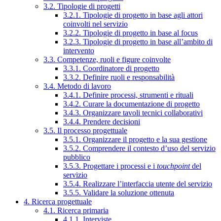
3.2. Tipologie di progetti
3.2.1. Tipologie di progetto in base agli attori
coinvolti nel servizio
3.2.2. Tipologie di progetto in base al focus
3.2.3. Tipologie di progetto in base all’ambito di
intervento
3.3. Competenze, ruoli e figure coinvolte
3.3.1. Coordinatore di progetto
3.3.2. Definire ruoli e responsabilità
3.4. Metodo di lavoro
3.4.1. Definire processi, strumenti e rituali
3.4.2. Curare la documentazione di progetto
3.4.3. Organizzare tavoli tecnici collaborativi
3.4.4. Prendere decisioni
3.5. Il processo progettuale
3.5.1. Organizzare il progetto e la sua gestione
3.5.2. Comprendere il contesto d’uso del servizio
pubblico
3.5.3. Progettare i processi e i
touchpoint
del
servizio
3.5.4. Realizzare l’interfaccia utente del servizio
3.5.5. Validare la soluzione ottenuta
4. Ricerca progettuale
4.1. Ricerca primaria
4.1.1. Interviste