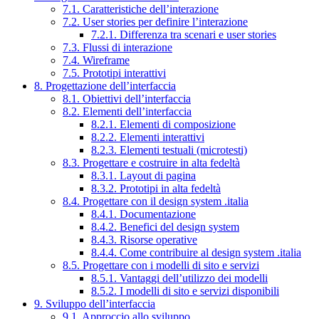
7.1. Caratteristiche dell’interazione
7.2. User stories per definire l’interazione
7.2.1. Differenza tra scenari e user stories
7.3. Flussi di interazione
7.4. Wireframe
7.5. Prototipi interattivi
8. Progettazione dell’interfaccia
8.1. Obiettivi dell’interfaccia
8.2. Elementi dell’interfaccia
8.2.1. Elementi di composizione
8.2.2. Elementi interattivi
8.2.3. Elementi testuali (microtesti)
8.3. Progettare e costruire in alta fedeltà
8.3.1. Layout di pagina
8.3.2. Prototipi in alta fedeltà
8.4. Progettare con il design system .italia
8.4.1. Documentazione
8.4.2. Benefici del design system
8.4.3. Risorse operative
8.4.4. Come contribuire al design system .italia
8.5. Progettare con i modelli di sito e servizi
8.5.1. Vantaggi dell’utilizzo dei modelli
8.5.2. I modelli di sito e servizi disponibili
9. Sviluppo dell’interfaccia
9.1. Approccio allo sviluppo