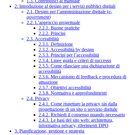
1.3. Contribuisci al manuale
2. Introduzione al design per i servizi pubblici digitali
2.1. Design per l’amministrazione digitale (
e-
government
)
2.2. L’approccio progettuale
2.2.1. Buone pratiche
2.2.2. Principi
2.3. Accessibilità
2.3.1. Definizione
2.3.2. Accessibilità by design
2.3.3. Principi per l’accessibilità
2.3.4. Linee guida e criteri di successo
2.3.5. Come rilasciare una dichiarazione di
accessibilità
2.3.6. Meccanismo di feedback e procedura di
attuazione
2.3.7. Obiettivi accessibilità
2.3.8. Normativa e approfondimenti
2.4. Privacy
2.4.1. Come rispettare la privacy sin dalla
progettazione di un sito o servizio digitale
2.4.2. Richiedi il consenso quando necessario
2.4.3. Le basi del sito web: architettura,
informativa privacy, riferimenti DPO
3. Pianificazione, gestione e strategia