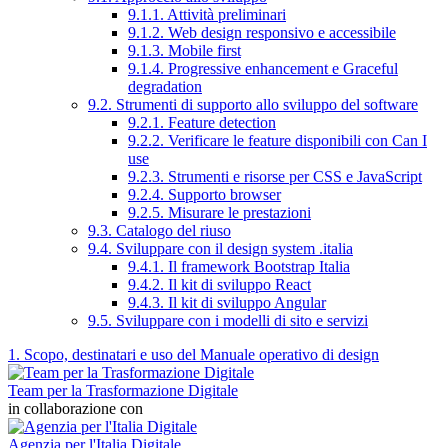
9.1.1. Attività preliminari
9.1.2. Web design responsivo e accessibile
9.1.3. Mobile first
9.1.4. Progressive enhancement e Graceful
degradation
9.2. Strumenti di supporto allo sviluppo del software
9.2.1. Feature detection
9.2.2. Verificare le feature disponibili con Can I
use
9.2.3. Strumenti e risorse per CSS e JavaScript
9.2.4. Supporto browser
9.2.5. Misurare le prestazioni
9.3. Catalogo del riuso
9.4. Sviluppare con il design system .italia
9.4.1. Il framework Bootstrap Italia
9.4.2. Il kit di sviluppo React
9.4.3. Il kit di sviluppo Angular
9.5. Sviluppare con i modelli di sito e servizi
1. Scopo, destinatari e uso del Manuale operativo di design
Team per la Trasformazione Digitale
in collaborazione con
Agenzia per l'Italia Digitale