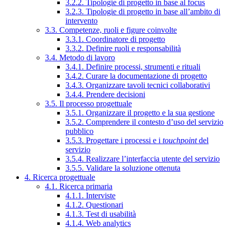
3.2.2. Tipologie di progetto in base al focus
3.2.3. Tipologie di progetto in base all’ambito di
intervento
3.3. Competenze, ruoli e figure coinvolte
3.3.1. Coordinatore di progetto
3.3.2. Definire ruoli e responsabilità
3.4. Metodo di lavoro
3.4.1. Definire processi, strumenti e rituali
3.4.2. Curare la documentazione di progetto
3.4.3. Organizzare tavoli tecnici collaborativi
3.4.4. Prendere decisioni
3.5. Il processo progettuale
3.5.1. Organizzare il progetto e la sua gestione
3.5.2. Comprendere il contesto d’uso del servizio
pubblico
3.5.3. Progettare i processi e i
touchpoint
del
servizio
3.5.4. Realizzare l’interfaccia utente del servizio
3.5.5. Validare la soluzione ottenuta
4. Ricerca progettuale
4.1. Ricerca primaria
4.1.1. Interviste
4.1.2. Questionari
4.1.3. Test di usabilità
4.1.4. Web analytics