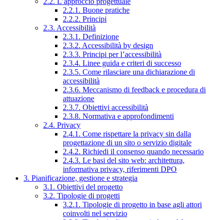
2.2. L’approccio progettuale
2.2.1. Buone pratiche
2.2.2. Principi
2.3. Accessibilità
2.3.1. Definizione
2.3.2. Accessibilità by design
2.3.3. Principi per l’accessibilità
2.3.4. Linee guida e criteri di successo
2.3.5. Come rilasciare una dichiarazione di
accessibilità
2.3.6. Meccanismo di feedback e procedura di
attuazione
2.3.7. Obiettivi accessibilità
2.3.8. Normativa e approfondimenti
2.4. Privacy
2.4.1. Come rispettare la privacy sin dalla
progettazione di un sito o servizio digitale
2.4.2. Richiedi il consenso quando necessario
2.4.3. Le basi del sito web: architettura,
informativa privacy, riferimenti DPO
3. Pianificazione, gestione e strategia
3.1. Obiettivi del progetto
3.2. Tipologie di progetti
3.2.1. Tipologie di progetto in base agli attori
coinvolti nel servizio