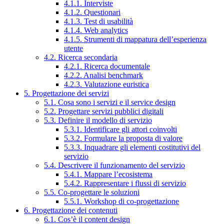
4.1.1. Interviste
4.1.2. Questionari
4.1.3. Test di usabilità
4.1.4. Web analytics
4.1.5. Strumenti di mappatura dell’esperienza
utente
4.2. Ricerca secondaria
4.2.1. Ricerca documentale
4.2.2. Analisi benchmark
4.2.3. Valutazione euristica
5. Progettazione dei servizi
5.1. Cosa sono i servizi e il service design
5.2. Progettare servizi pubblici digitali
5.3. Definire il modello di servizio
5.3.1. Identificare gli attori coinvolti
5.3.2. Formulare la proposta di valore
5.3.3. Inquadrare gli elementi costitutivi del
servizio
5.4. Descrivere il funzionamento del servizio
5.4.1. Mappare l’ecosistema
5.4.2. Rappresentare i flussi di servizio
5.5. Co-progettare le soluzioni
5.5.1. Workshop di co-progettazione
6. Progettazione dei contenuti
6.1. Cos’è il content design