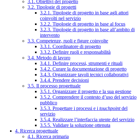
3.1. Obiettivi del progetto
3.2. Tipologie di progetti
3.2.1. Tipologie di progetto in base agli attori
coinvolti nel servizio
3.2.2. Tipologie di progetto in base al focus
3.2.3. Tipologie di progetto in base all’ambito di
intervento
3.3. Competenze, ruoli e figure coinvolte
3.3.1. Coordinatore di progetto
3.3.2. Definire ruoli e responsabilità
3.4. Metodo di lavoro
3.4.1. Definire processi, strumenti e rituali
3.4.2. Curare la documentazione di progetto
3.4.3. Organizzare tavoli tecnici collaborativi
3.4.4. Prendere decisioni
3.5. Il processo progettuale
3.5.1. Organizzare il progetto e la sua gestione
3.5.2. Comprendere il contesto d’uso del servizio
pubblico
3.5.3. Progettare i processi e i
touchpoint
del
servizio
3.5.4. Realizzare l’interfaccia utente del servizio
3.5.5. Validare la soluzione ottenuta
4. Ricerca progettuale
4.1. Ricerca primaria