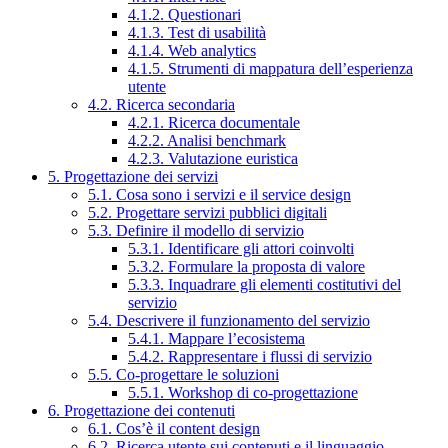
4.1.2. Questionari
4.1.3. Test di usabilità
4.1.4. Web analytics
4.1.5. Strumenti di mappatura dell’esperienza
utente
4.2. Ricerca secondaria
4.2.1. Ricerca documentale
4.2.2. Analisi benchmark
4.2.3. Valutazione euristica
5. Progettazione dei servizi
5.1. Cosa sono i servizi e il service design
5.2. Progettare servizi pubblici digitali
5.3. Definire il modello di servizio
5.3.1. Identificare gli attori coinvolti
5.3.2. Formulare la proposta di valore
5.3.3. Inquadrare gli elementi costitutivi del
servizio
5.4. Descrivere il funzionamento del servizio
5.4.1. Mappare l’ecosistema
5.4.2. Rappresentare i flussi di servizio
5.5. Co-progettare le soluzioni
5.5.1. Workshop di co-progettazione
6. Progettazione dei contenuti
6.1. Cos’è il content design
6.2. Ricerca utente sui contenuti e il linguaggio