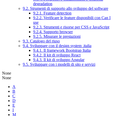
degradation
9.2. Strumenti di supporto allo sviluppo del software
9.2.1. Feature detection
9.2.2. Verificare le feature disponibili con Can I
use
9.2.3. Strumenti e risorse per CSS e JavaScript
9.2.4. Supporto browser
9.2.5. Misurare le prestazioni
9.3. Catalogo del riuso
9.4. Sviluppare con il design system .italia
9.4.1. Il framework Bootstrap Italia
9.4.2. Il kit di sviluppo React
9.4.3. Il kit di sviluppo Angular
9.5. Sviluppare con i modelli di sito e servizi
None
None
A
B
C
D
E
I
M