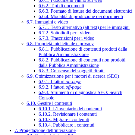
6.6.1. I documenti vanno sul web
6.6.2. Tipi di documenti
6.6.3. Formato di lettura dei documenti elettronici
6.6.4. Modalità di produzione dei documenti
6.7. Immagini e video
6.7.1. Testo alternativo (alt text) per le immagini
6.7.2. Sottotitoli per i video
6.7.3. Trascrizioni per i video
6.8. Proprietà intellettuale e privacy
6.8.1. Pubblicazione di contenuti prodotti dalla
Pubblica Amministrazione
6.8.2. Pubblicazione di contenuti non prodotti
dalla Pubblica Amministrazione
6.8.3. Consenso dei soggetti ritratti
6.9. Ottimizzazione per i motori di ricerca (SEO)
6.9.1. I fattori
on-page
6.9.2. I fattori
off-page
6.9.3. Strumenti di diagnostica SEO: Search
Console
6.10. Gestire i contenuti
6.10.1. L’inventario dei contenuti
6.10.2. Revisionare i contenuti
6.10.3. Migrare i contenuti
6.10.4. Pubblicare i contenuti
7. Progettazione dell’interazione