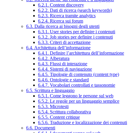
6.2.1. Content discovery
6.2.2. Dati di ricerca (search keywords)
6.2.3. Ricerca tramite analytics
6.2.4. Ricerca sui forum
6.3. Dalla ricerca ai bisogni degli utenti
6.3.1. User stories per definire i contenuti
6.3.2. Job stories per definire i contenuti
6.3.3. Criteri di accettazione
6.4. Architettura dell’informazione
6.4.1. Definire l’architettura dell’informazione
6.4.2. Alberatura
6.4.3. Flussi di interazione
6.4.4. Sistemi di navigazione
6.4.5. Tipologie di contenuto (content type)
6.4.6. Ontologie e standard
6.4.7. Vocabolari controllati e tassonomie
6.5. Scrittura e linguaggio
6.5.1. Come leggono le persone sul web
6.5.2. Le regole per un linguaggio semplice
6.5.3. Microtesti
6.5.4. Scrittura collaborativa
6.5.5. Content critique
6.5.6. Traduzione e localizzazione dei contenuti
6.6. Documenti