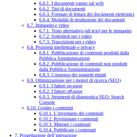
6.6.1. I documenti vanno sul web
6.6.2. Tipi di documenti
6.6.3. Formato di lettura dei documenti elettronici
6.6.4. Modalità di produzione dei documenti
6.7. Immagini e video
6.7.1. Testo alternativo (alt text) per le immagini
6.7.2. Sottotitoli per i video
6.7.3. Trascrizioni per i video
6.8. Proprietà intellettuale e privacy
6.8.1. Pubblicazione di contenuti prodotti dalla
Pubblica Amministrazione
6.8.2. Pubblicazione di contenuti non prodotti
dalla Pubblica Amministrazione
6.8.3. Consenso dei soggetti ritratti
6.9. Ottimizzazione per i motori di ricerca (SEO)
6.9.1. I fattori
on-page
6.9.2. I fattori
off-page
6.9.3. Strumenti di diagnostica SEO: Search
Console
6.10. Gestire i contenuti
6.10.1. L’inventario dei contenuti
6.10.2. Revisionare i contenuti
6.10.3. Migrare i contenuti
6.10.4. Pubblicare i contenuti
7. Progettazione dell’interazione