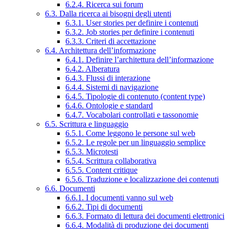
6.2.4. Ricerca sui forum
6.3. Dalla ricerca ai bisogni degli utenti
6.3.1. User stories per definire i contenuti
6.3.2. Job stories per definire i contenuti
6.3.3. Criteri di accettazione
6.4. Architettura dell’informazione
6.4.1. Definire l’architettura dell’informazione
6.4.2. Alberatura
6.4.3. Flussi di interazione
6.4.4. Sistemi di navigazione
6.4.5. Tipologie di contenuto (content type)
6.4.6. Ontologie e standard
6.4.7. Vocabolari controllati e tassonomie
6.5. Scrittura e linguaggio
6.5.1. Come leggono le persone sul web
6.5.2. Le regole per un linguaggio semplice
6.5.3. Microtesti
6.5.4. Scrittura collaborativa
6.5.5. Content critique
6.5.6. Traduzione e localizzazione dei contenuti
6.6. Documenti
6.6.1. I documenti vanno sul web
6.6.2. Tipi di documenti
6.6.3. Formato di lettura dei documenti elettronici
6.6.4. Modalità di produzione dei documenti