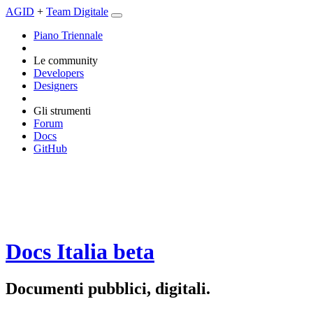
AGID
+
Team Digitale
Piano Triennale
Le community
Developers
Designers
Gli strumenti
Forum
Docs
GitHub
Docs Italia
beta
Documenti pubblici, digitali.