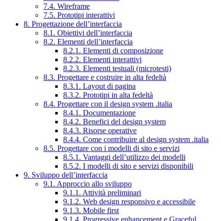
7.4. Wireframe
7.5. Prototipi interattivi
8. Progettazione dell’interfaccia
8.1. Obiettivi dell’interfaccia
8.2. Elementi dell’interfaccia
8.2.1. Elementi di composizione
8.2.2. Elementi interattivi
8.2.3. Elementi testuali (microtesti)
8.3. Progettare e costruire in alta fedeltà
8.3.1. Layout di pagina
8.3.2. Prototipi in alta fedeltà
8.4. Progettare con il design system .italia
8.4.1. Documentazione
8.4.2. Benefici del design system
8.4.3. Risorse operative
8.4.4. Come contribuire al design system .italia
8.5. Progettare con i modelli di sito e servizi
8.5.1. Vantaggi dell’utilizzo dei modelli
8.5.2. I modelli di sito e servizi disponibili
9. Sviluppo dell’interfaccia
9.1. Approccio allo sviluppo
9.1.1. Attività preliminari
9.1.2. Web design responsivo e accessibile
9.1.3. Mobile first
9.1.4. Progressive enhancement e Graceful