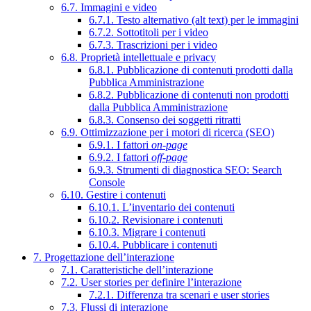
6.7. Immagini e video
6.7.1. Testo alternativo (alt text) per le immagini
6.7.2. Sottotitoli per i video
6.7.3. Trascrizioni per i video
6.8. Proprietà intellettuale e privacy
6.8.1. Pubblicazione di contenuti prodotti dalla
Pubblica Amministrazione
6.8.2. Pubblicazione di contenuti non prodotti
dalla Pubblica Amministrazione
6.8.3. Consenso dei soggetti ritratti
6.9. Ottimizzazione per i motori di ricerca (SEO)
6.9.1. I fattori
on-page
6.9.2. I fattori
off-page
6.9.3. Strumenti di diagnostica SEO: Search
Console
6.10. Gestire i contenuti
6.10.1. L’inventario dei contenuti
6.10.2. Revisionare i contenuti
6.10.3. Migrare i contenuti
6.10.4. Pubblicare i contenuti
7. Progettazione dell’interazione
7.1. Caratteristiche dell’interazione
7.2. User stories per definire l’interazione
7.2.1. Differenza tra scenari e user stories
7.3. Flussi di interazione