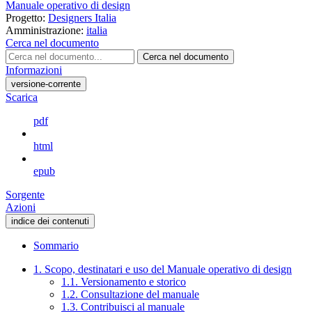
Manuale operativo di design
Progetto:
Designers Italia
Amministrazione:
italia
Cerca nel documento
Cerca nel documento
Informazioni
versione-corrente
Scarica
pdf
html
epub
Sorgente
Azioni
indice dei contenuti
Sommario
1. Scopo, destinatari e uso del Manuale operativo di design
1.1. Versionamento e storico
1.2. Consultazione del manuale
1.3. Contribuisci al manuale