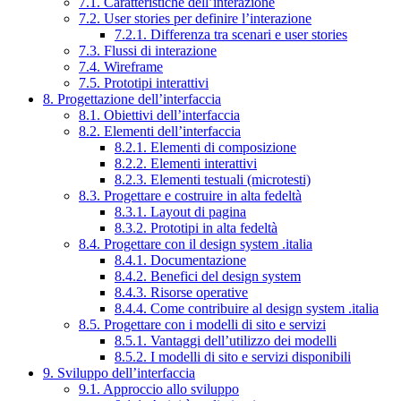
7.1. Caratteristiche dell’interazione
7.2. User stories per definire l’interazione
7.2.1. Differenza tra scenari e user stories
7.3. Flussi di interazione
7.4. Wireframe
7.5. Prototipi interattivi
8. Progettazione dell’interfaccia
8.1. Obiettivi dell’interfaccia
8.2. Elementi dell’interfaccia
8.2.1. Elementi di composizione
8.2.2. Elementi interattivi
8.2.3. Elementi testuali (microtesti)
8.3. Progettare e costruire in alta fedeltà
8.3.1. Layout di pagina
8.3.2. Prototipi in alta fedeltà
8.4. Progettare con il design system .italia
8.4.1. Documentazione
8.4.2. Benefici del design system
8.4.3. Risorse operative
8.4.4. Come contribuire al design system .italia
8.5. Progettare con i modelli di sito e servizi
8.5.1. Vantaggi dell’utilizzo dei modelli
8.5.2. I modelli di sito e servizi disponibili
9. Sviluppo dell’interfaccia
9.1. Approccio allo sviluppo