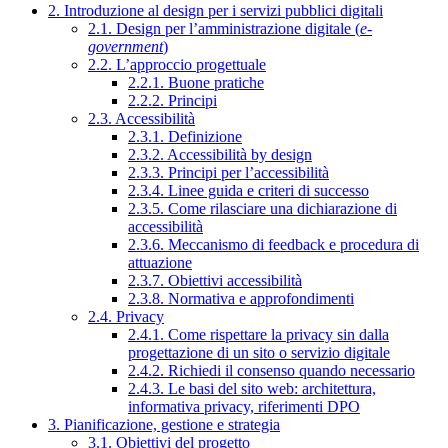
2. Introduzione al design per i servizi pubblici digitali
2.1. Design per l’amministrazione digitale (
e-
government
)
2.2. L’approccio progettuale
2.2.1. Buone pratiche
2.2.2. Principi
2.3. Accessibilità
2.3.1. Definizione
2.3.2. Accessibilità by design
2.3.3. Principi per l’accessibilità
2.3.4. Linee guida e criteri di successo
2.3.5. Come rilasciare una dichiarazione di
accessibilità
2.3.6. Meccanismo di feedback e procedura di
attuazione
2.3.7. Obiettivi accessibilità
2.3.8. Normativa e approfondimenti
2.4. Privacy
2.4.1. Come rispettare la privacy sin dalla
progettazione di un sito o servizio digitale
2.4.2. Richiedi il consenso quando necessario
2.4.3. Le basi del sito web: architettura,
informativa privacy, riferimenti DPO
3. Pianificazione, gestione e strategia
3.1. Obiettivi del progetto