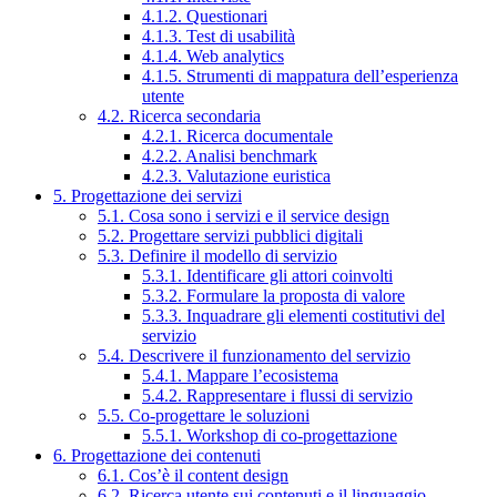
4.1.2. Questionari
4.1.3. Test di usabilità
4.1.4. Web analytics
4.1.5. Strumenti di mappatura dell’esperienza
utente
4.2. Ricerca secondaria
4.2.1. Ricerca documentale
4.2.2. Analisi benchmark
4.2.3. Valutazione euristica
5. Progettazione dei servizi
5.1. Cosa sono i servizi e il service design
5.2. Progettare servizi pubblici digitali
5.3. Definire il modello di servizio
5.3.1. Identificare gli attori coinvolti
5.3.2. Formulare la proposta di valore
5.3.3. Inquadrare gli elementi costitutivi del
servizio
5.4. Descrivere il funzionamento del servizio
5.4.1. Mappare l’ecosistema
5.4.2. Rappresentare i flussi di servizio
5.5. Co-progettare le soluzioni
5.5.1. Workshop di co-progettazione
6. Progettazione dei contenuti
6.1. Cos’è il content design
6.2. Ricerca utente sui contenuti e il linguaggio