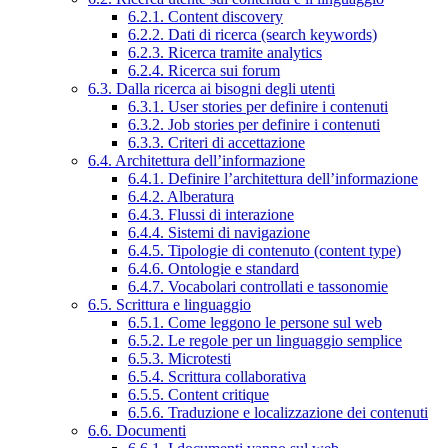
6.2.1. Content discovery
6.2.2. Dati di ricerca (search keywords)
6.2.3. Ricerca tramite analytics
6.2.4. Ricerca sui forum
6.3. Dalla ricerca ai bisogni degli utenti
6.3.1. User stories per definire i contenuti
6.3.2. Job stories per definire i contenuti
6.3.3. Criteri di accettazione
6.4. Architettura dell’informazione
6.4.1. Definire l’architettura dell’informazione
6.4.2. Alberatura
6.4.3. Flussi di interazione
6.4.4. Sistemi di navigazione
6.4.5. Tipologie di contenuto (content type)
6.4.6. Ontologie e standard
6.4.7. Vocabolari controllati e tassonomie
6.5. Scrittura e linguaggio
6.5.1. Come leggono le persone sul web
6.5.2. Le regole per un linguaggio semplice
6.5.3. Microtesti
6.5.4. Scrittura collaborativa
6.5.5. Content critique
6.5.6. Traduzione e localizzazione dei contenuti
6.6. Documenti