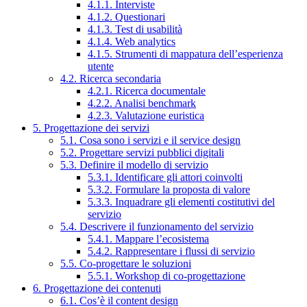
4.1.1. Interviste
4.1.2. Questionari
4.1.3. Test di usabilità
4.1.4. Web analytics
4.1.5. Strumenti di mappatura dell’esperienza
utente
4.2. Ricerca secondaria
4.2.1. Ricerca documentale
4.2.2. Analisi benchmark
4.2.3. Valutazione euristica
5. Progettazione dei servizi
5.1. Cosa sono i servizi e il service design
5.2. Progettare servizi pubblici digitali
5.3. Definire il modello di servizio
5.3.1. Identificare gli attori coinvolti
5.3.2. Formulare la proposta di valore
5.3.3. Inquadrare gli elementi costitutivi del
servizio
5.4. Descrivere il funzionamento del servizio
5.4.1. Mappare l’ecosistema
5.4.2. Rappresentare i flussi di servizio
5.5. Co-progettare le soluzioni
5.5.1. Workshop di co-progettazione
6. Progettazione dei contenuti
6.1. Cos’è il content design