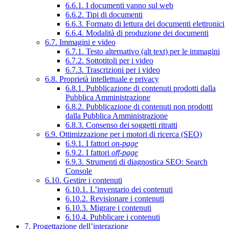
6.6.1. I documenti vanno sul web
6.6.2. Tipi di documenti
6.6.3. Formato di lettura dei documenti elettronici
6.6.4. Modalità di produzione dei documenti
6.7. Immagini e video
6.7.1. Testo alternativo (alt text) per le immagini
6.7.2. Sottotitoli per i video
6.7.3. Trascrizioni per i video
6.8. Proprietà intellettuale e privacy
6.8.1. Pubblicazione di contenuti prodotti dalla
Pubblica Amministrazione
6.8.2. Pubblicazione di contenuti non prodotti
dalla Pubblica Amministrazione
6.8.3. Consenso dei soggetti ritratti
6.9. Ottimizzazione per i motori di ricerca (SEO)
6.9.1. I fattori
on-page
6.9.2. I fattori
off-page
6.9.3. Strumenti di diagnostica SEO: Search
Console
6.10. Gestire i contenuti
6.10.1. L’inventario dei contenuti
6.10.2. Revisionare i contenuti
6.10.3. Migrare i contenuti
6.10.4. Pubblicare i contenuti
7. Progettazione dell’interazione