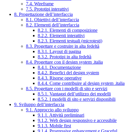
7.4. Wireframe
7.5. Prototipi interattivi
8. Progettazione dell’interfaccia
8.1. Obiettivi dell’interfaccia
8.2. Elementi dell’interfaccia
8.2.1. Elementi di composizione
8.2.2. Elementi interattivi
8.2.3. Elementi testuali (microtesti)
8.3. Progettare e costruire in alta fedeltà
8.3.1. Layout di pagina
8.3.2. Prototipi in alta fedeltà
8.4. Progettare con il design system .italia
8.4.1. Documentazione
8.4.2. Benefici del design system
8.4.3. Risorse operative
8.4.4. Come contribuire al design system .italia
8.5. Progettare con i modelli di sito e servizi
8.5.1. Vantaggi dell’utilizzo dei modelli
8.5.2. I modelli di sito e servizi disponibili
9. Sviluppo dell’interfaccia
9.1. Approccio allo sviluppo
9.1.1. Attività preliminari
9.1.2. Web design responsivo e accessibile
9.1.3. Mobile first
9.1.4. Progressive enhancement e Graceful