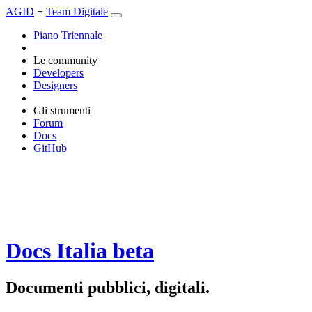
AGID
+
Team Digitale
Piano Triennale
Le community
Developers
Designers
Gli strumenti
Forum
Docs
GitHub
Docs Italia
beta
Documenti pubblici, digitali.