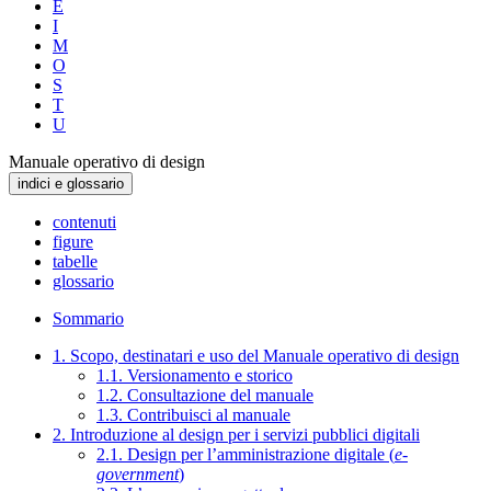
E
I
M
O
S
T
U
Manuale operativo di design
indici e glossario
contenuti
figure
tabelle
glossario
Sommario
1. Scopo, destinatari e uso del Manuale operativo di design
1.1. Versionamento e storico
1.2. Consultazione del manuale
1.3. Contribuisci al manuale
2. Introduzione al design per i servizi pubblici digitali
2.1. Design per l’amministrazione digitale (
e-
government
)