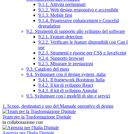
9.1.1. Attività preliminari
9.1.2. Web design responsivo e accessibile
9.1.3. Mobile first
9.1.4. Progressive enhancement e Graceful
degradation
9.2. Strumenti di supporto allo sviluppo del software
9.2.1. Feature detection
9.2.2. Verificare le feature disponibili con Can I
use
9.2.3. Strumenti e risorse per CSS e JavaScript
9.2.4. Supporto browser
9.2.5. Misurare le prestazioni
9.3. Catalogo del riuso
9.4. Sviluppare con il design system .italia
9.4.1. Il framework Bootstrap Italia
9.4.2. Il kit di sviluppo React
9.4.3. Il kit di sviluppo Angular
9.5. Sviluppare con i modelli di sito e servizi
1. Scopo, destinatari e uso del Manuale operativo di design
Team per la Trasformazione Digitale
in collaborazione con
Agenzia per l'Italia Digitale