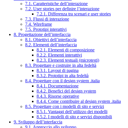
7.1. Caratteristiche dell’interazione
7.2. User stories per definire l’interazione
7.2.1. Differenza tra scenari e user stories
7.3. Flussi di interazione
7.4. Wireframe
7.5. Prototipi interattivi
8. Progettazione dell’interfaccia
8.1. Obiettivi dell’interfaccia
8.2. Elementi dell’interfaccia
8.2.1. Elementi di composizione
8.2.2. Elementi interattivi
8.2.3. Elementi testuali (microtesti)
8.3. Progettare e costruire in alta fedeltà
8.3.1. Layout di pagina
8.3.2. Prototipi in alta fedeltà
8.4. Progettare con il design system .italia
8.4.1. Documentazione
8.4.2. Benefici del design system
8.4.3. Risorse operative
8.4.4. Come contribuire al design system .italia
8.5. Progettare con i modelli di sito e servizi
8.5.1. Vantaggi dell’utilizzo dei modelli
8.5.2. I modelli di sito e servizi disponibili
9. Sviluppo dell’interfaccia
9.1. Approccio allo sviluppo