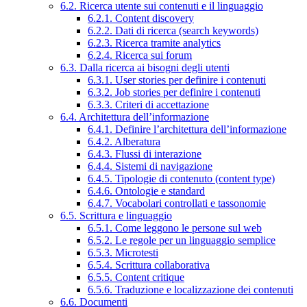
6.2. Ricerca utente sui contenuti e il linguaggio
6.2.1. Content discovery
6.2.2. Dati di ricerca (search keywords)
6.2.3. Ricerca tramite analytics
6.2.4. Ricerca sui forum
6.3. Dalla ricerca ai bisogni degli utenti
6.3.1. User stories per definire i contenuti
6.3.2. Job stories per definire i contenuti
6.3.3. Criteri di accettazione
6.4. Architettura dell’informazione
6.4.1. Definire l’architettura dell’informazione
6.4.2. Alberatura
6.4.3. Flussi di interazione
6.4.4. Sistemi di navigazione
6.4.5. Tipologie di contenuto (content type)
6.4.6. Ontologie e standard
6.4.7. Vocabolari controllati e tassonomie
6.5. Scrittura e linguaggio
6.5.1. Come leggono le persone sul web
6.5.2. Le regole per un linguaggio semplice
6.5.3. Microtesti
6.5.4. Scrittura collaborativa
6.5.5. Content critique
6.5.6. Traduzione e localizzazione dei contenuti
6.6. Documenti