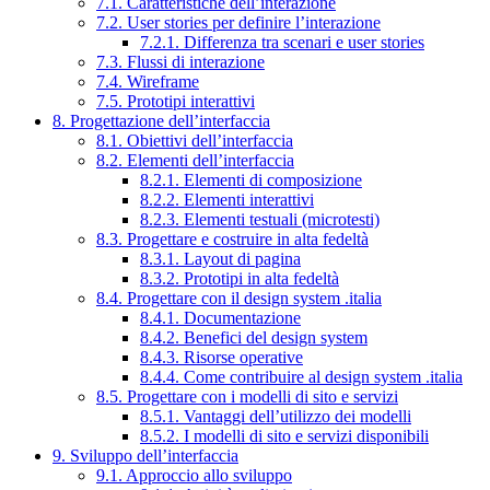
7.1. Caratteristiche dell’interazione
7.2. User stories per definire l’interazione
7.2.1. Differenza tra scenari e user stories
7.3. Flussi di interazione
7.4. Wireframe
7.5. Prototipi interattivi
8. Progettazione dell’interfaccia
8.1. Obiettivi dell’interfaccia
8.2. Elementi dell’interfaccia
8.2.1. Elementi di composizione
8.2.2. Elementi interattivi
8.2.3. Elementi testuali (microtesti)
8.3. Progettare e costruire in alta fedeltà
8.3.1. Layout di pagina
8.3.2. Prototipi in alta fedeltà
8.4. Progettare con il design system .italia
8.4.1. Documentazione
8.4.2. Benefici del design system
8.4.3. Risorse operative
8.4.4. Come contribuire al design system .italia
8.5. Progettare con i modelli di sito e servizi
8.5.1. Vantaggi dell’utilizzo dei modelli
8.5.2. I modelli di sito e servizi disponibili
9. Sviluppo dell’interfaccia
9.1. Approccio allo sviluppo