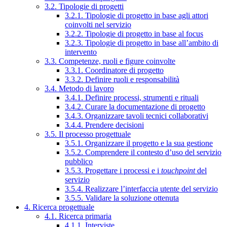
3.2. Tipologie di progetti
3.2.1. Tipologie di progetto in base agli attori
coinvolti nel servizio
3.2.2. Tipologie di progetto in base al focus
3.2.3. Tipologie di progetto in base all’ambito di
intervento
3.3. Competenze, ruoli e figure coinvolte
3.3.1. Coordinatore di progetto
3.3.2. Definire ruoli e responsabilità
3.4. Metodo di lavoro
3.4.1. Definire processi, strumenti e rituali
3.4.2. Curare la documentazione di progetto
3.4.3. Organizzare tavoli tecnici collaborativi
3.4.4. Prendere decisioni
3.5. Il processo progettuale
3.5.1. Organizzare il progetto e la sua gestione
3.5.2. Comprendere il contesto d’uso del servizio
pubblico
3.5.3. Progettare i processi e i
touchpoint
del
servizio
3.5.4. Realizzare l’interfaccia utente del servizio
3.5.5. Validare la soluzione ottenuta
4. Ricerca progettuale
4.1. Ricerca primaria
4.1.1. Interviste