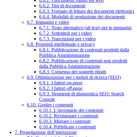
6.6.1. I documenti vanno sul web
6.6.2. Tipi di documenti
6.6.3. Formato di lettura dei documenti elettronici
6.6.4. Modalità di produzione dei documenti
6.7. Immagini e video
6.7.1. Testo alternativo (alt text) per le immagini
6.7.2. Sottotitoli per i video
6.7.3. Trascrizioni per i video
6.8. Proprietà intellettuale e privacy
6.8.1. Pubblicazione di contenuti prodotti dalla
Pubblica Amministrazione
6.8.2. Pubblicazione di contenuti non prodotti
dalla Pubblica Amministrazione
6.8.3. Consenso dei soggetti ritratti
6.9. Ottimizzazione per i motori di ricerca (SEO)
6.9.1. I fattori
on-page
6.9.2. I fattori
off-page
6.9.3. Strumenti di diagnostica SEO: Search
Console
6.10. Gestire i contenuti
6.10.1. L’inventario dei contenuti
6.10.2. Revisionare i contenuti
6.10.3. Migrare i contenuti
6.10.4. Pubblicare i contenuti
7. Progettazione dell’interazione