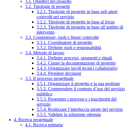
3.1. Obiettivi del progetto
3.2. Tipologie di progetti
3.2.1. Tipologie di progetto in base agli attori
coinvolti nel servizio
3.2.2. Tipologie di progetto in base al focus
3.2.3. Tipologie di progetto in base all’ambito di
intervento
3.3. Competenze, ruoli e figure coinvolte
3.3.1. Coordinatore di progetto
3.3.2. Definire ruoli e responsabilità
3.4. Metodo di lavoro
3.4.1. Definire processi, strumenti e rituali
3.4.2. Curare la documentazione di progetto
3.4.3. Organizzare tavoli tecnici collaborativi
3.4.4. Prendere decisioni
3.5. Il processo progettuale
3.5.1. Organizzare il progetto e la sua gestione
3.5.2. Comprendere il contesto d’uso del servizio
pubblico
3.5.3. Progettare i processi e i
touchpoint
del
servizio
3.5.4. Realizzare l’interfaccia utente del servizio
3.5.5. Validare la soluzione ottenuta
4. Ricerca progettuale
4.1. Ricerca primaria