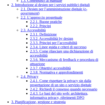
1.3. Contribuisci al manuale
2. Introduzione al design per i servizi pubblici digitali
2.1. Design per l’amministrazione digitale (
e-
government
)
2.2. L’approccio progettuale
2.2.1. Buone pratiche
2.2.2. Principi
2.3. Accessibilità
2.3.1. Definizione
2.3.2. Accessibilità by design
2.3.3. Principi per l’accessibilità
2.3.4. Linee guida e criteri di successo
2.3.5. Come rilasciare una dichiarazione di
accessibilità
2.3.6. Meccanismo di feedback e procedura di
attuazione
2.3.7. Obiettivi accessibilità
2.3.8. Normativa e approfondimenti
2.4. Privacy
2.4.1. Come rispettare la privacy sin dalla
progettazione di un sito o servizio digitale
2.4.2. Richiedi il consenso quando necessario
2.4.3. Le basi del sito web: architettura,
informativa privacy, riferimenti DPO
3. Pianificazione, gestione e strategia