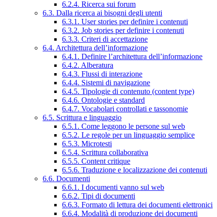
6.2.4. Ricerca sui forum
6.3. Dalla ricerca ai bisogni degli utenti
6.3.1. User stories per definire i contenuti
6.3.2. Job stories per definire i contenuti
6.3.3. Criteri di accettazione
6.4. Architettura dell’informazione
6.4.1. Definire l’architettura dell’informazione
6.4.2. Alberatura
6.4.3. Flussi di interazione
6.4.4. Sistemi di navigazione
6.4.5. Tipologie di contenuto (content type)
6.4.6. Ontologie e standard
6.4.7. Vocabolari controllati e tassonomie
6.5. Scrittura e linguaggio
6.5.1. Come leggono le persone sul web
6.5.2. Le regole per un linguaggio semplice
6.5.3. Microtesti
6.5.4. Scrittura collaborativa
6.5.5. Content critique
6.5.6. Traduzione e localizzazione dei contenuti
6.6. Documenti
6.6.1. I documenti vanno sul web
6.6.2. Tipi di documenti
6.6.3. Formato di lettura dei documenti elettronici
6.6.4. Modalità di produzione dei documenti