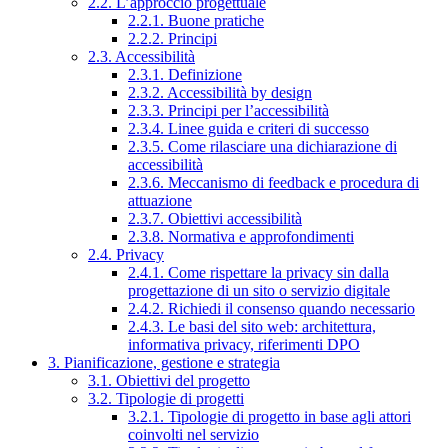
2.2. L’approccio progettuale
2.2.1. Buone pratiche
2.2.2. Principi
2.3. Accessibilità
2.3.1. Definizione
2.3.2. Accessibilità by design
2.3.3. Principi per l’accessibilità
2.3.4. Linee guida e criteri di successo
2.3.5. Come rilasciare una dichiarazione di
accessibilità
2.3.6. Meccanismo di feedback e procedura di
attuazione
2.3.7. Obiettivi accessibilità
2.3.8. Normativa e approfondimenti
2.4. Privacy
2.4.1. Come rispettare la privacy sin dalla
progettazione di un sito o servizio digitale
2.4.2. Richiedi il consenso quando necessario
2.4.3. Le basi del sito web: architettura,
informativa privacy, riferimenti DPO
3. Pianificazione, gestione e strategia
3.1. Obiettivi del progetto
3.2. Tipologie di progetti
3.2.1. Tipologie di progetto in base agli attori
coinvolti nel servizio