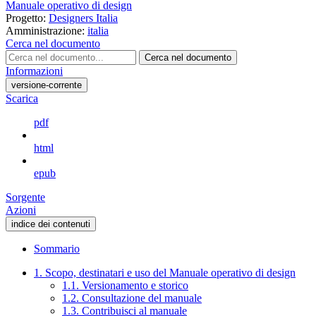
Manuale operativo di design
Progetto:
Designers Italia
Amministrazione:
italia
Cerca nel documento
Cerca nel documento
Informazioni
versione-corrente
Scarica
pdf
html
epub
Sorgente
Azioni
indice dei contenuti
Sommario
1. Scopo, destinatari e uso del Manuale operativo di design
1.1. Versionamento e storico
1.2. Consultazione del manuale
1.3. Contribuisci al manuale