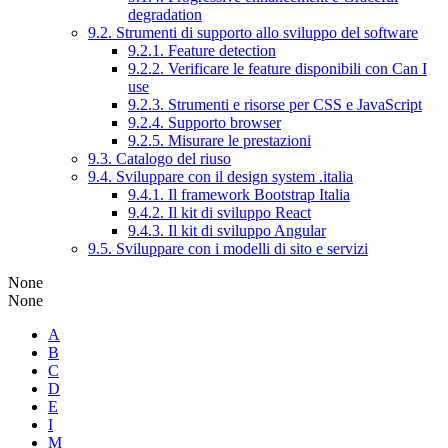
degradation
9.2. Strumenti di supporto allo sviluppo del software
9.2.1. Feature detection
9.2.2. Verificare le feature disponibili con Can I
use
9.2.3. Strumenti e risorse per CSS e JavaScript
9.2.4. Supporto browser
9.2.5. Misurare le prestazioni
9.3. Catalogo del riuso
9.4. Sviluppare con il design system .italia
9.4.1. Il framework Bootstrap Italia
9.4.2. Il kit di sviluppo React
9.4.3. Il kit di sviluppo Angular
9.5. Sviluppare con i modelli di sito e servizi
None
None
A
B
C
D
E
I
M