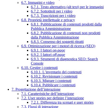
6.7. Immagini e video
6.7.1. Testo alternativo (alt text) per le immagini
6.7.2. Sottotitoli per i video
6.7.3. Trascrizioni per i video
6.8. Proprietà intellettuale e privacy
6.8.1. Pubblicazione di contenuti prodotti dalla
Pubblica Amministrazione
6.8.2. Pubblicazione di contenuti non prodotti
dalla Pubblica Amministrazione
6.8.3. Consenso dei soggetti ritratti
6.9. Ottimizzazione per i motori di ricerca (SEO)
6.9.1. I fattori
on-page
6.9.2. I fattori
off-page
6.9.3. Strumenti di diagnostica SEO: Search
Console
6.10. Gestire i contenuti
6.10.1. L’inventario dei contenuti
6.10.2. Revisionare i contenuti
6.10.3. Migrare i contenuti
6.10.4. Pubblicare i contenuti
7. Progettazione dell’interazione
7.1. Caratteristiche dell’interazione
7.2. User stories per definire l’interazione
7.2.1. Differenza tra scenari e user stories
7.3. Flussi di interazione