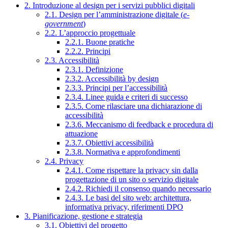
2. Introduzione al design per i servizi pubblici digitali
2.1. Design per l’amministrazione digitale (
e-
government
)
2.2. L’approccio progettuale
2.2.1. Buone pratiche
2.2.2. Principi
2.3. Accessibilità
2.3.1. Definizione
2.3.2. Accessibilità by design
2.3.3. Principi per l’accessibilità
2.3.4. Linee guida e criteri di successo
2.3.5. Come rilasciare una dichiarazione di
accessibilità
2.3.6. Meccanismo di feedback e procedura di
attuazione
2.3.7. Obiettivi accessibilità
2.3.8. Normativa e approfondimenti
2.4. Privacy
2.4.1. Come rispettare la privacy sin dalla
progettazione di un sito o servizio digitale
2.4.2. Richiedi il consenso quando necessario
2.4.3. Le basi del sito web: architettura,
informativa privacy, riferimenti DPO
3. Pianificazione, gestione e strategia
3.1. Obiettivi del progetto