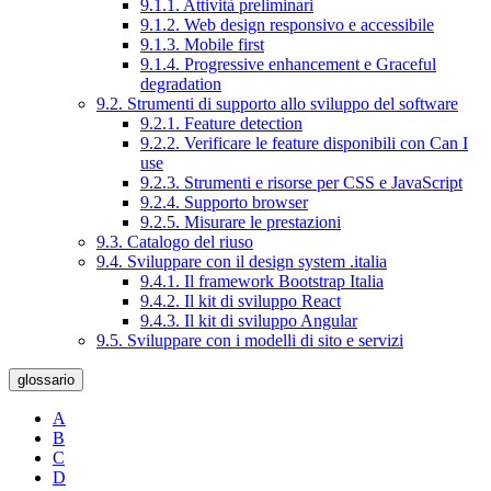
9.1.1. Attività preliminari
9.1.2. Web design responsivo e accessibile
9.1.3. Mobile first
9.1.4. Progressive enhancement e Graceful
degradation
9.2. Strumenti di supporto allo sviluppo del software
9.2.1. Feature detection
9.2.2. Verificare le feature disponibili con Can I
use
9.2.3. Strumenti e risorse per CSS e JavaScript
9.2.4. Supporto browser
9.2.5. Misurare le prestazioni
9.3. Catalogo del riuso
9.4. Sviluppare con il design system .italia
9.4.1. Il framework Bootstrap Italia
9.4.2. Il kit di sviluppo React
9.4.3. Il kit di sviluppo Angular
9.5. Sviluppare con i modelli di sito e servizi
glossario
A
B
C
D