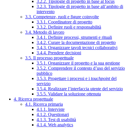
3.2.2. Tipologie di progetto in base al focus
3.2.3. Tipologie di progetto in base all’ambito di
intervento
3.3. Competenze, ruoli e figure coinvolte
3.3.1. Coordinatore di progetto
3.3.2. Definire ruoli e responsabilità
3.4. Metodo di lavoro
3.4.1. Definire processi, strumenti e rituali
3.4.2. Curare la documentazione di progetto
3.4.3. Organizzare tavoli tecnici collaborativi
3.4.4. Prendere decisioni
3.5. Il processo progettuale
3.5.1. Organizzare il progetto e la sua gestione
3.5.2. Comprendere il contesto d’uso del servizio
pubblico
3.5.3. Progettare i processi e i
touchpoint
del
servizio
3.5.4. Realizzare l’interfaccia utente del servizio
3.5.5. Validare la soluzione ottenuta
4. Ricerca progettuale
4.1. Ricerca primaria
4.1.1. Interviste
4.1.2. Questionari
4.1.3. Test di usabilità
4.1.4. Web analytics