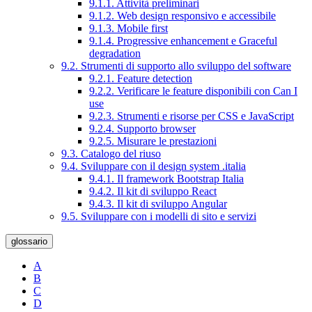
9.1.1. Attività preliminari
9.1.2. Web design responsivo e accessibile
9.1.3. Mobile first
9.1.4. Progressive enhancement e Graceful
degradation
9.2. Strumenti di supporto allo sviluppo del software
9.2.1. Feature detection
9.2.2. Verificare le feature disponibili con Can I
use
9.2.3. Strumenti e risorse per CSS e JavaScript
9.2.4. Supporto browser
9.2.5. Misurare le prestazioni
9.3. Catalogo del riuso
9.4. Sviluppare con il design system .italia
9.4.1. Il framework Bootstrap Italia
9.4.2. Il kit di sviluppo React
9.4.3. Il kit di sviluppo Angular
9.5. Sviluppare con i modelli di sito e servizi
glossario
A
B
C
D