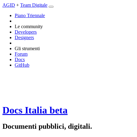
AGID
+
Team Digitale
Piano Triennale
Le community
Developers
Designers
Gli strumenti
Forum
Docs
GitHub
Docs Italia
beta
Documenti pubblici, digitali.