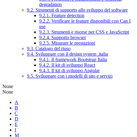
degradation
9.2. Strumenti di supporto allo sviluppo del software
9.2.1. Feature detection
9.2.2. Verificare le feature disponibili con Can I
use
9.2.3. Strumenti e risorse per CSS e JavaScript
9.2.4. Supporto browser
9.2.5. Misurare le prestazioni
9.3. Catalogo del riuso
9.4. Sviluppare con il design system .italia
9.4.1. Il framework Bootstrap Italia
9.4.2. Il kit di sviluppo React
9.4.3. Il kit di sviluppo Angular
9.5. Sviluppare con i modelli di sito e servizi
None
None
A
B
C
D
E
I
M