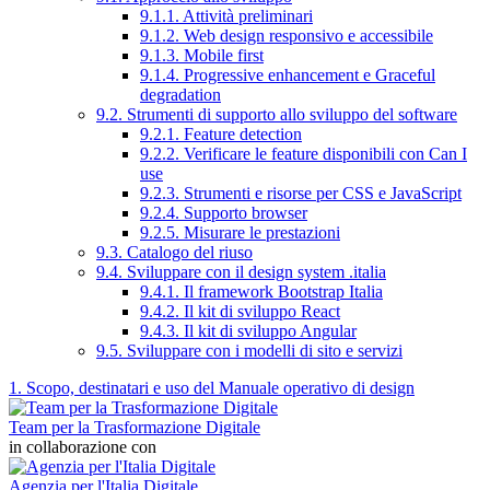
9.1.1. Attività preliminari
9.1.2. Web design responsivo e accessibile
9.1.3. Mobile first
9.1.4. Progressive enhancement e Graceful
degradation
9.2. Strumenti di supporto allo sviluppo del software
9.2.1. Feature detection
9.2.2. Verificare le feature disponibili con Can I
use
9.2.3. Strumenti e risorse per CSS e JavaScript
9.2.4. Supporto browser
9.2.5. Misurare le prestazioni
9.3. Catalogo del riuso
9.4. Sviluppare con il design system .italia
9.4.1. Il framework Bootstrap Italia
9.4.2. Il kit di sviluppo React
9.4.3. Il kit di sviluppo Angular
9.5. Sviluppare con i modelli di sito e servizi
1. Scopo, destinatari e uso del Manuale operativo di design
Team per la Trasformazione Digitale
in collaborazione con
Agenzia per l'Italia Digitale