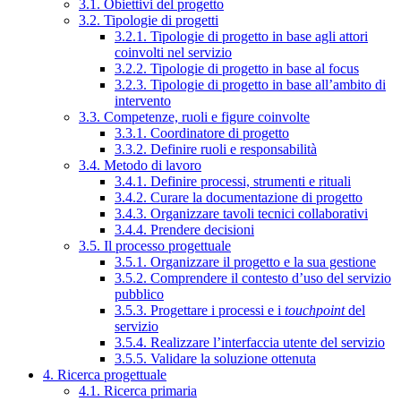
3.1. Obiettivi del progetto
3.2. Tipologie di progetti
3.2.1. Tipologie di progetto in base agli attori
coinvolti nel servizio
3.2.2. Tipologie di progetto in base al focus
3.2.3. Tipologie di progetto in base all’ambito di
intervento
3.3. Competenze, ruoli e figure coinvolte
3.3.1. Coordinatore di progetto
3.3.2. Definire ruoli e responsabilità
3.4. Metodo di lavoro
3.4.1. Definire processi, strumenti e rituali
3.4.2. Curare la documentazione di progetto
3.4.3. Organizzare tavoli tecnici collaborativi
3.4.4. Prendere decisioni
3.5. Il processo progettuale
3.5.1. Organizzare il progetto e la sua gestione
3.5.2. Comprendere il contesto d’uso del servizio
pubblico
3.5.3. Progettare i processi e i
touchpoint
del
servizio
3.5.4. Realizzare l’interfaccia utente del servizio
3.5.5. Validare la soluzione ottenuta
4. Ricerca progettuale
4.1. Ricerca primaria