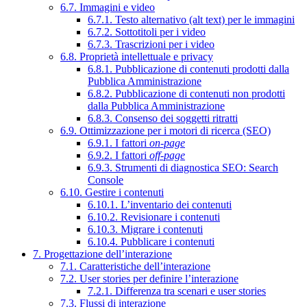
6.7. Immagini e video
6.7.1. Testo alternativo (alt text) per le immagini
6.7.2. Sottotitoli per i video
6.7.3. Trascrizioni per i video
6.8. Proprietà intellettuale e privacy
6.8.1. Pubblicazione di contenuti prodotti dalla
Pubblica Amministrazione
6.8.2. Pubblicazione di contenuti non prodotti
dalla Pubblica Amministrazione
6.8.3. Consenso dei soggetti ritratti
6.9. Ottimizzazione per i motori di ricerca (SEO)
6.9.1. I fattori
on-page
6.9.2. I fattori
off-page
6.9.3. Strumenti di diagnostica SEO: Search
Console
6.10. Gestire i contenuti
6.10.1. L’inventario dei contenuti
6.10.2. Revisionare i contenuti
6.10.3. Migrare i contenuti
6.10.4. Pubblicare i contenuti
7. Progettazione dell’interazione
7.1. Caratteristiche dell’interazione
7.2. User stories per definire l’interazione
7.2.1. Differenza tra scenari e user stories
7.3. Flussi di interazione