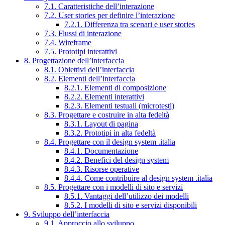
7.1. Caratteristiche dell’interazione
7.2. User stories per definire l’interazione
7.2.1. Differenza tra scenari e user stories
7.3. Flussi di interazione
7.4. Wireframe
7.5. Prototipi interattivi
8. Progettazione dell’interfaccia
8.1. Obiettivi dell’interfaccia
8.2. Elementi dell’interfaccia
8.2.1. Elementi di composizione
8.2.2. Elementi interattivi
8.2.3. Elementi testuali (microtesti)
8.3. Progettare e costruire in alta fedeltà
8.3.1. Layout di pagina
8.3.2. Prototipi in alta fedeltà
8.4. Progettare con il design system .italia
8.4.1. Documentazione
8.4.2. Benefici del design system
8.4.3. Risorse operative
8.4.4. Come contribuire al design system .italia
8.5. Progettare con i modelli di sito e servizi
8.5.1. Vantaggi dell’utilizzo dei modelli
8.5.2. I modelli di sito e servizi disponibili
9. Sviluppo dell’interfaccia
9.1. Approccio allo sviluppo