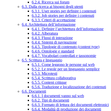
6.2.4. Ricerca sui forum
6.3. Dalla ricerca ai bisogni degli utenti
6.3.1. User stories per definire i contenuti
6.3.2. Job stories per definire i contenuti
6.3.3. Criteri di accettazione
6.4. Architettura dell’informazione
6.4.1. Definire l’architettura dell’informazione
6.4.2. Alberatura
6.4.3. Flussi di interazione
6.4.4. Sistemi di navigazione
6.4.5. Tipologie di contenuto (content type)
6.4.6. Ontologie e standard
6.4.7. Vocabolari controllati e tassonomie
6.5. Scrittura e linguaggio
6.5.1. Come leggono le persone sul web
6.5.2. Le regole per un linguaggio semplice
6.5.3. Microtesti
6.5.4. Scrittura collaborativa
6.5.5. Content critique
6.5.6. Traduzione e localizzazione dei contenuti
6.6. Documenti
6.6.1. I documenti vanno sul web
6.6.2. Tipi di documenti
6.6.3. Formato di lettura dei documenti elettronici
6.6.4. Modalità di produzione dei documenti