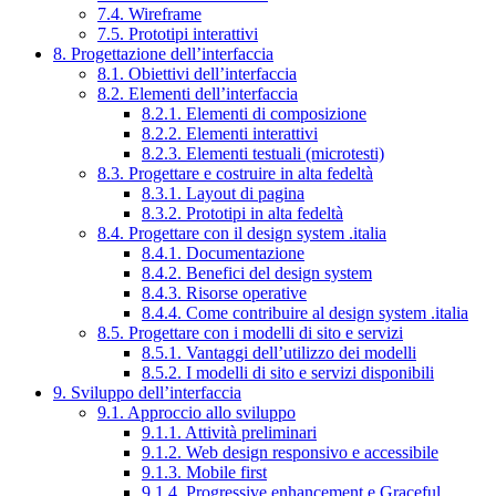
7.4. Wireframe
7.5. Prototipi interattivi
8. Progettazione dell’interfaccia
8.1. Obiettivi dell’interfaccia
8.2. Elementi dell’interfaccia
8.2.1. Elementi di composizione
8.2.2. Elementi interattivi
8.2.3. Elementi testuali (microtesti)
8.3. Progettare e costruire in alta fedeltà
8.3.1. Layout di pagina
8.3.2. Prototipi in alta fedeltà
8.4. Progettare con il design system .italia
8.4.1. Documentazione
8.4.2. Benefici del design system
8.4.3. Risorse operative
8.4.4. Come contribuire al design system .italia
8.5. Progettare con i modelli di sito e servizi
8.5.1. Vantaggi dell’utilizzo dei modelli
8.5.2. I modelli di sito e servizi disponibili
9. Sviluppo dell’interfaccia
9.1. Approccio allo sviluppo
9.1.1. Attività preliminari
9.1.2. Web design responsivo e accessibile
9.1.3. Mobile first
9.1.4. Progressive enhancement e Graceful