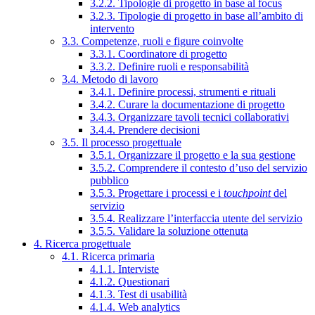
3.2.2. Tipologie di progetto in base al focus
3.2.3. Tipologie di progetto in base all’ambito di
intervento
3.3. Competenze, ruoli e figure coinvolte
3.3.1. Coordinatore di progetto
3.3.2. Definire ruoli e responsabilità
3.4. Metodo di lavoro
3.4.1. Definire processi, strumenti e rituali
3.4.2. Curare la documentazione di progetto
3.4.3. Organizzare tavoli tecnici collaborativi
3.4.4. Prendere decisioni
3.5. Il processo progettuale
3.5.1. Organizzare il progetto e la sua gestione
3.5.2. Comprendere il contesto d’uso del servizio
pubblico
3.5.3. Progettare i processi e i
touchpoint
del
servizio
3.5.4. Realizzare l’interfaccia utente del servizio
3.5.5. Validare la soluzione ottenuta
4. Ricerca progettuale
4.1. Ricerca primaria
4.1.1. Interviste
4.1.2. Questionari
4.1.3. Test di usabilità
4.1.4. Web analytics