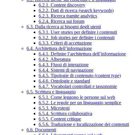
6.2.1. Content discovery
6.2.2. Dati di ricerca (search keywords)
6.2.3. Ricerca tramite analytics
6.2.4. Ricerca sui forum
6.3. Dalla ricerca ai bisogni degli utenti
6.3.1. User stories per definire i contenuti
6.3.2. Job stories per definire i contenuti
6.3.3. Criteri di accettazione
6.4. Architettura dell’informazione
6.4.1. Definire l’architettura dell’informazione
6.4.2. Alberatura
6.4.3. Flussi di interazione
6.4.4. Sistemi di navigazione
6.4.5. Tipologie di contenuto (content type)
6.4.6. Ontologie e standard
6.4.7. Vocabolari controllati e tassonomie
6.5. Scrittura e linguaggio
6.5.1. Come leggono le persone sul web
6.5.2. Le regole per un linguaggio semplice
6.5.3. Microtesti
6.5.4. Scrittura collaborativa
6.5.5. Content critique
6.5.6. Traduzione e localizzazione dei contenuti
6.6. Documenti