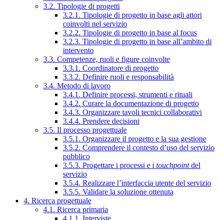
3.2. Tipologie di progetti
3.2.1. Tipologie di progetto in base agli attori
coinvolti nel servizio
3.2.2. Tipologie di progetto in base al focus
3.2.3. Tipologie di progetto in base all’ambito di
intervento
3.3. Competenze, ruoli e figure coinvolte
3.3.1. Coordinatore di progetto
3.3.2. Definire ruoli e responsabilità
3.4. Metodo di lavoro
3.4.1. Definire processi, strumenti e rituali
3.4.2. Curare la documentazione di progetto
3.4.3. Organizzare tavoli tecnici collaborativi
3.4.4. Prendere decisioni
3.5. Il processo progettuale
3.5.1. Organizzare il progetto e la sua gestione
3.5.2. Comprendere il contesto d’uso del servizio
pubblico
3.5.3. Progettare i processi e i
touchpoint
del
servizio
3.5.4. Realizzare l’interfaccia utente del servizio
3.5.5. Validare la soluzione ottenuta
4. Ricerca progettuale
4.1. Ricerca primaria
4.1.1. Interviste