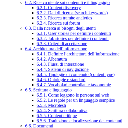
6.2. Ricerca utente sui contenuti e il linguaggio
6.2.1. Content discovery
6.2.2. Dati di ricerca (search keywords)
6.2.3. Ricerca tramite analytics
6.2.4. Ricerca sui forum
6.3. Dalla ricerca ai bisogni degli utenti
6.3.1. User stories per definire i contenuti
6.3.2. Job stories per definire i contenuti
6.3.3. Criteri di accettazione
6.4. Architettura dell’informazione
6.4.1. Definire l’architettura dell’informazione
6.4.2. Alberatura
6.4.3. Flussi di interazione
6.4.4. Sistemi di navigazione
6.4.5. Tipologie di contenuto (content type)
6.4.6. Ontologie e standard
6.4.7. Vocabolari controllati e tassonomie
6.5. Scrittura e linguaggio
6.5.1. Come leggono le persone sul web
6.5.2. Le regole per un linguaggio semplice
6.5.3. Microtesti
6.5.4. Scrittura collaborativa
6.5.5. Content critique
6.5.6. Traduzione e localizzazione dei contenuti
6.6. Documenti