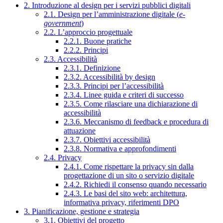
2. Introduzione al design per i servizi pubblici digitali
2.1. Design per l’amministrazione digitale (
e-
government
)
2.2. L’approccio progettuale
2.2.1. Buone pratiche
2.2.2. Principi
2.3. Accessibilità
2.3.1. Definizione
2.3.2. Accessibilità by design
2.3.3. Principi per l’accessibilità
2.3.4. Linee guida e criteri di successo
2.3.5. Come rilasciare una dichiarazione di
accessibilità
2.3.6. Meccanismo di feedback e procedura di
attuazione
2.3.7. Obiettivi accessibilità
2.3.8. Normativa e approfondimenti
2.4. Privacy
2.4.1. Come rispettare la privacy sin dalla
progettazione di un sito o servizio digitale
2.4.2. Richiedi il consenso quando necessario
2.4.3. Le basi del sito web: architettura,
informativa privacy, riferimenti DPO
3. Pianificazione, gestione e strategia
3.1. Obiettivi del progetto