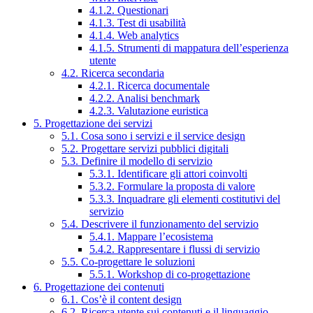
4.1.2. Questionari
4.1.3. Test di usabilità
4.1.4. Web analytics
4.1.5. Strumenti di mappatura dell’esperienza
utente
4.2. Ricerca secondaria
4.2.1. Ricerca documentale
4.2.2. Analisi benchmark
4.2.3. Valutazione euristica
5. Progettazione dei servizi
5.1. Cosa sono i servizi e il service design
5.2. Progettare servizi pubblici digitali
5.3. Definire il modello di servizio
5.3.1. Identificare gli attori coinvolti
5.3.2. Formulare la proposta di valore
5.3.3. Inquadrare gli elementi costitutivi del
servizio
5.4. Descrivere il funzionamento del servizio
5.4.1. Mappare l’ecosistema
5.4.2. Rappresentare i flussi di servizio
5.5. Co-progettare le soluzioni
5.5.1. Workshop di co-progettazione
6. Progettazione dei contenuti
6.1. Cos’è il content design
6.2. Ricerca utente sui contenuti e il linguaggio