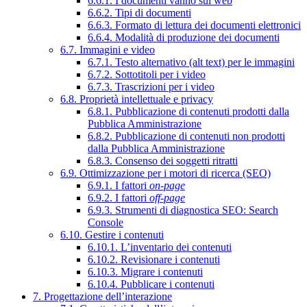
6.6.1. I documenti vanno sul web
6.6.2. Tipi di documenti
6.6.3. Formato di lettura dei documenti elettronici
6.6.4. Modalità di produzione dei documenti
6.7. Immagini e video
6.7.1. Testo alternativo (alt text) per le immagini
6.7.2. Sottotitoli per i video
6.7.3. Trascrizioni per i video
6.8. Proprietà intellettuale e privacy
6.8.1. Pubblicazione di contenuti prodotti dalla
Pubblica Amministrazione
6.8.2. Pubblicazione di contenuti non prodotti
dalla Pubblica Amministrazione
6.8.3. Consenso dei soggetti ritratti
6.9. Ottimizzazione per i motori di ricerca (SEO)
6.9.1. I fattori
on-page
6.9.2. I fattori
off-page
6.9.3. Strumenti di diagnostica SEO: Search
Console
6.10. Gestire i contenuti
6.10.1. L’inventario dei contenuti
6.10.2. Revisionare i contenuti
6.10.3. Migrare i contenuti
6.10.4. Pubblicare i contenuti
7. Progettazione dell’interazione