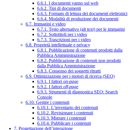
6.6.1. I documenti vanno sul web
6.6.2. Tipi di documenti
6.6.3. Formato di lettura dei documenti elettronici
6.6.4. Modalità di produzione dei documenti
6.7. Immagini e video
6.7.1. Testo alternativo (alt text) per le immagini
6.7.2. Sottotitoli per i video
6.7.3. Trascrizioni per i video
6.8. Proprietà intellettuale e privacy
6.8.1. Pubblicazione di contenuti prodotti dalla
Pubblica Amministrazione
6.8.2. Pubblicazione di contenuti non prodotti
dalla Pubblica Amministrazione
6.8.3. Consenso dei soggetti ritratti
6.9. Ottimizzazione per i motori di ricerca (SEO)
6.9.1. I fattori
on-page
6.9.2. I fattori
off-page
6.9.3. Strumenti di diagnostica SEO: Search
Console
6.10. Gestire i contenuti
6.10.1. L’inventario dei contenuti
6.10.2. Revisionare i contenuti
6.10.3. Migrare i contenuti
6.10.4. Pubblicare i contenuti
7. Progettazione dell’interazione