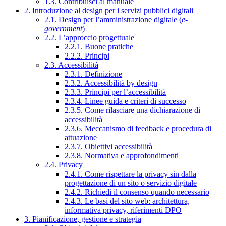
1.3. Contribuisci al manuale
2. Introduzione al design per i servizi pubblici digitali
2.1. Design per l’amministrazione digitale (
e-
government
)
2.2. L’approccio progettuale
2.2.1. Buone pratiche
2.2.2. Principi
2.3. Accessibilità
2.3.1. Definizione
2.3.2. Accessibilità by design
2.3.3. Principi per l’accessibilità
2.3.4. Linee guida e criteri di successo
2.3.5. Come rilasciare una dichiarazione di
accessibilità
2.3.6. Meccanismo di feedback e procedura di
attuazione
2.3.7. Obiettivi accessibilità
2.3.8. Normativa e approfondimenti
2.4. Privacy
2.4.1. Come rispettare la privacy sin dalla
progettazione di un sito o servizio digitale
2.4.2. Richiedi il consenso quando necessario
2.4.3. Le basi del sito web: architettura,
informativa privacy, riferimenti DPO
3. Pianificazione, gestione e strategia