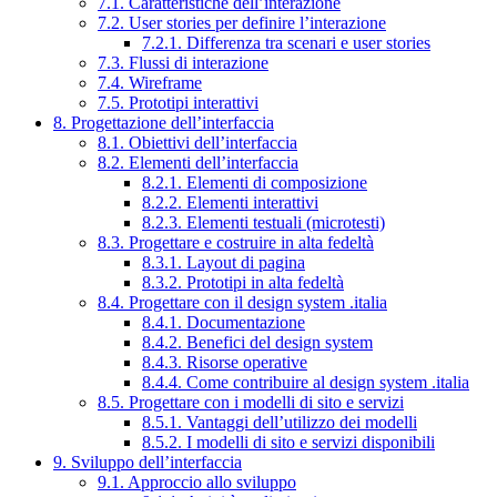
7.1. Caratteristiche dell’interazione
7.2. User stories per definire l’interazione
7.2.1. Differenza tra scenari e user stories
7.3. Flussi di interazione
7.4. Wireframe
7.5. Prototipi interattivi
8. Progettazione dell’interfaccia
8.1. Obiettivi dell’interfaccia
8.2. Elementi dell’interfaccia
8.2.1. Elementi di composizione
8.2.2. Elementi interattivi
8.2.3. Elementi testuali (microtesti)
8.3. Progettare e costruire in alta fedeltà
8.3.1. Layout di pagina
8.3.2. Prototipi in alta fedeltà
8.4. Progettare con il design system .italia
8.4.1. Documentazione
8.4.2. Benefici del design system
8.4.3. Risorse operative
8.4.4. Come contribuire al design system .italia
8.5. Progettare con i modelli di sito e servizi
8.5.1. Vantaggi dell’utilizzo dei modelli
8.5.2. I modelli di sito e servizi disponibili
9. Sviluppo dell’interfaccia
9.1. Approccio allo sviluppo