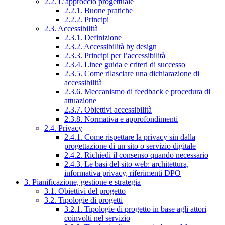
2.2. L’approccio progettuale
2.2.1. Buone pratiche
2.2.2. Principi
2.3. Accessibilità
2.3.1. Definizione
2.3.2. Accessibilità by design
2.3.3. Principi per l’accessibilità
2.3.4. Linee guida e criteri di successo
2.3.5. Come rilasciare una dichiarazione di
accessibilità
2.3.6. Meccanismo di feedback e procedura di
attuazione
2.3.7. Obiettivi accessibilità
2.3.8. Normativa e approfondimenti
2.4. Privacy
2.4.1. Come rispettare la privacy sin dalla
progettazione di un sito o servizio digitale
2.4.2. Richiedi il consenso quando necessario
2.4.3. Le basi del sito web: architettura,
informativa privacy, riferimenti DPO
3. Pianificazione, gestione e strategia
3.1. Obiettivi del progetto
3.2. Tipologie di progetti
3.2.1. Tipologie di progetto in base agli attori
coinvolti nel servizio