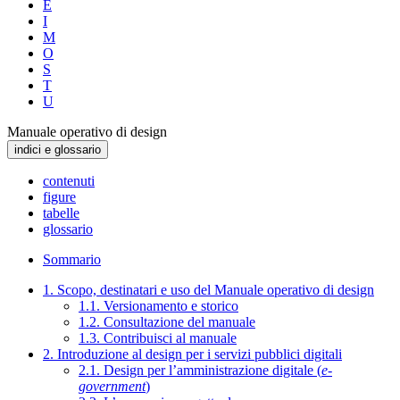
E
I
M
O
S
T
U
Manuale operativo di design
indici e glossario
contenuti
figure
tabelle
glossario
Sommario
1. Scopo, destinatari e uso del Manuale operativo di design
1.1. Versionamento e storico
1.2. Consultazione del manuale
1.3. Contribuisci al manuale
2. Introduzione al design per i servizi pubblici digitali
2.1. Design per l’amministrazione digitale (
e-
government
)