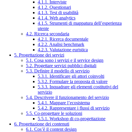
4.1.1. Interviste
4.1.2. Questionari
4.1.3. Test di usabilità
4.1.4. Web analytics
4.1.5. Strumenti di mappatura dell’esperienza
utente
4.2. Ricerca secondaria
4.2.1. Ricerca documentale
4.2.2. Analisi benchmark
4.2.3. Valutazione euristica
5. Progettazione dei servizi
5.1. Cosa sono i servizi e il service design
5.2. Progettare servizi pubblici digitali
5.3. Definire il modello di servizio
5.3.1. Identificare gli attori coinvolti
5.3.2. Formulare la proposta di valore
5.3.3. Inquadrare gli elementi costitutivi del
servizio
5.4. Descrivere il funzionamento del servizio
5.4.1. Mappare l’ecosistema
5.4.2. Rappresentare i flussi di servizio
5.5. Co-progettare le soluzioni
5.5.1. Workshop di co-progettazione
6. Progettazione dei contenuti
6.1. Cos’è il content design