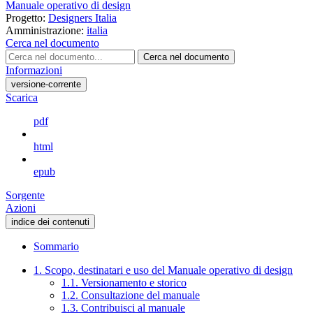
Manuale operativo di design
Progetto:
Designers Italia
Amministrazione:
italia
Cerca nel documento
Cerca nel documento
Informazioni
versione-corrente
Scarica
pdf
html
epub
Sorgente
Azioni
indice dei contenuti
Sommario
1. Scopo, destinatari e uso del Manuale operativo di design
1.1. Versionamento e storico
1.2. Consultazione del manuale
1.3. Contribuisci al manuale